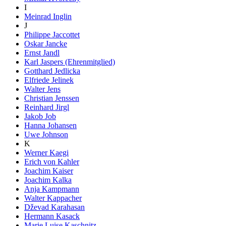
I
Meinrad Inglin
J
Philippe Jaccottet
Oskar Jancke
Ernst Jandl
Karl Jaspers (Ehrenmitglied)
Gotthard Jedlicka
Elfriede Jelinek
Walter Jens
Christian Jenssen
Reinhard Jirgl
Jakob Job
Hanna Johansen
Uwe Johnson
K
Werner Kaegi
Erich von Kahler
Joachim Kaiser
Joachim Kalka
Anja Kampmann
Walter Kappacher
Dževad Karahasan
Hermann Kasack
Marie Luise Kaschnitz