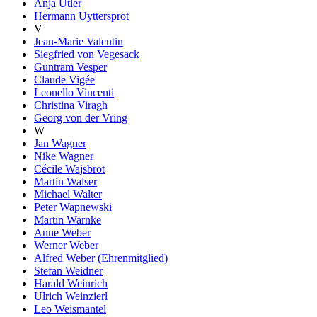
Anja Utler
Hermann Uyttersprot
V
Jean-Marie Valentin
Siegfried von Vegesack
Guntram Vesper
Claude Vigée
Leonello Vincenti
Christina Viragh
Georg von der Vring
W
Jan Wagner
Nike Wagner
Cécile Wajsbrot
Martin Walser
Michael Walter
Peter Wapnewski
Martin Warnke
Anne Weber
Werner Weber
Alfred Weber (Ehrenmitglied)
Stefan Weidner
Harald Weinrich
Ulrich Weinzierl
Leo Weismantel