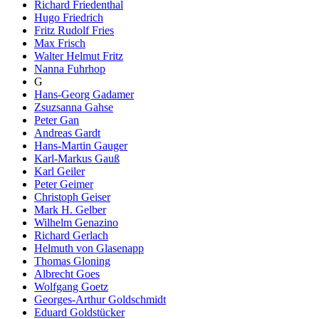
Richard Friedenthal
Hugo Friedrich
Fritz Rudolf Fries
Max Frisch
Walter Helmut Fritz
Nanna Fuhrhop
G
Hans-Georg Gadamer
Zsuzsanna Gahse
Peter Gan
Andreas Gardt
Hans-Martin Gauger
Karl-Markus Gauß
Karl Geiler
Peter Geimer
Christoph Geiser
Mark H. Gelber
Wilhelm Genazino
Richard Gerlach
Helmuth von Glasenapp
Thomas Gloning
Albrecht Goes
Wolfgang Goetz
Georges-Arthur Goldschmidt
Eduard Goldstücker