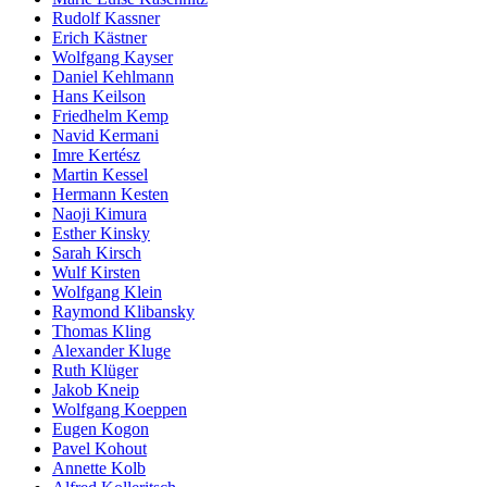
Rudolf Kassner
Erich Kästner
Wolfgang Kayser
Daniel Kehlmann
Hans Keilson
Friedhelm Kemp
Navid Kermani
Imre Kertész
Martin Kessel
Hermann Kesten
Naoji Kimura
Esther Kinsky
Sarah Kirsch
Wulf Kirsten
Wolfgang Klein
Raymond Klibansky
Thomas Kling
Alexander Kluge
Ruth Klüger
Jakob Kneip
Wolfgang Koeppen
Eugen Kogon
Pavel Kohout
Annette Kolb