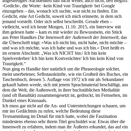
angestrengtes Nachdenken half nicht weiter, auch nicht, den Begriff:
›Gedicht‹, die Worte: ›kein Kind von Traurigkeit‹ bei Google
einzugeben – das, wonach ich suchte, war nicht zu finden. Ein
Gedicht, eine Art Gedicht, soweit ich mich erinnerte, in dem sich
jemand vorstellt. Oder sich selbst beschreibt. Gerade eben –
vielleicht, weil ich heute Morgen, 11.10. 2015, ein Interview mit
ihm gelesen hatte – kam es mir wieder zu Bewusstsein, ein Stück
aus Peter Handkes
Die Innenwelt der Außenwelt der Innenwelt
, das
die Überschrift trägt: »Was ich nicht bin, nicht habe, nicht möchte –
und was ich möchte, was ich habe und was ich bin.« Dort heißt es
im erstem Abschnitt: „Was ich NICHT bin:/ Ich bin kein
Spielverderber/ Ich bin kein Kostverächter/ Ich bin kein Kind von
Traurigkeit.“
Nun ging es Handke hier natürlich um die Phraseologie solcher,
meist unerbetener, Selbstauskünfte, wie ein Großteil des Buches, ein
Taschenbuch, dessen 5. Auflage von 1972 ich mir als Sekundaner
gekauft haben werde, sich mit jenem Sprachmaterial beschäftigt, aus
dem die Welt, die Außenwelt, in ihrer buchstäblichen Medialität
(und oft Banalität) zusammengesetzt ist, gedruckt, im Fernsehen, im
Dunkel eines Kinosaals.
Ich muss gar nicht auf die An- und Unterstreichungen schauen, um
mir ins Gedächtnis zu rufen, welche Bedeutung diese
Textsammlung im Detail für mich hatte, wobei die Faszination
mindestens ebenso sehr ihrem Titel geschuldet war. Etwas über die
Innenwelt zu erfahren, indem man ihr Äußeres erkundet, das auf ein