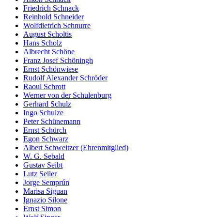
Friedrich Schnack
Reinhold Schneider
Wolfdietrich Schnurre
August Scholtis
Hans Scholz
Albrecht Schöne
Franz Josef Schöningh
Ernst Schönwiese
Rudolf Alexander Schröder
Raoul Schrott
Werner von der Schulenburg
Gerhard Schulz
Ingo Schulze
Peter Schünemann
Ernst Schürch
Egon Schwarz
Albert Schweitzer (Ehrenmitglied)
W. G. Sebald
Gustav Seibt
Lutz Seiler
Jorge Semprún
Marisa Siguan
Ignazio Silone
Ernst Simon