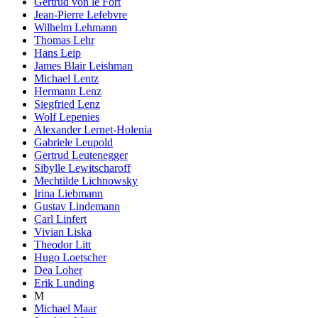
Gertrud von le Fort
Jean-Pierre Lefebvre
Wilhelm Lehmann
Thomas Lehr
Hans Leip
James Blair Leishman
Michael Lentz
Hermann Lenz
Siegfried Lenz
Wolf Lepenies
Alexander Lernet-Holenia
Gabriele Leupold
Gertrud Leutenegger
Sibylle Lewitscharoff
Mechtilde Lichnowsky
Irina Liebmann
Gustav Lindemann
Carl Linfert
Vivian Liska
Theodor Litt
Hugo Loetscher
Dea Loher
Erik Lunding
M
Michael Maar