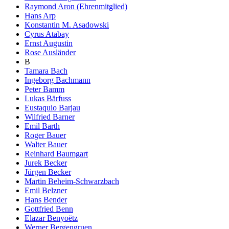
Raymond Aron (Ehrenmitglied)
Hans Arp
Konstantin M. Asadowski
Cyrus Atabay
Ernst Augustin
Rose Ausländer
B
Tamara Bach
Ingeborg Bachmann
Peter Bamm
Lukas Bärfuss
Eustaquio Barjau
Wilfried Barner
Emil Barth
Roger Bauer
Walter Bauer
Reinhard Baumgart
Jurek Becker
Jürgen Becker
Martin Beheim-Schwarzbach
Emil Belzner
Hans Bender
Gottfried Benn
Elazar Benyoëtz
Werner Bergengruen