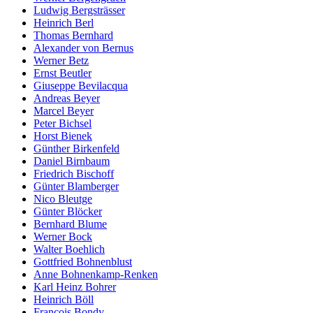
Ludwig Bergsträsser
Heinrich Berl
Thomas Bernhard
Alexander von Bernus
Werner Betz
Ernst Beutler
Giuseppe Bevilacqua
Andreas Beyer
Marcel Beyer
Peter Bichsel
Horst Bienek
Günther Birkenfeld
Daniel Birnbaum
Friedrich Bischoff
Günter Blamberger
Nico Bleutge
Günter Blöcker
Bernhard Blume
Werner Bock
Walter Boehlich
Gottfried Bohnenblust
Anne Bohnenkamp-Renken
Karl Heinz Bohrer
Heinrich Böll
François Bondy