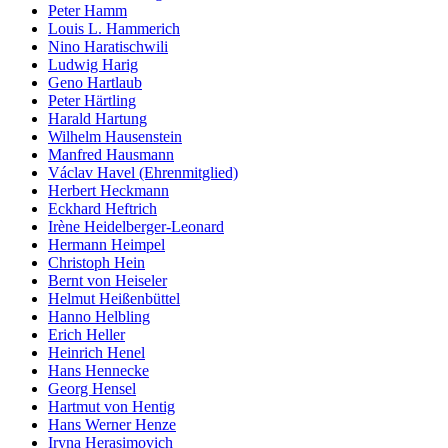
Peter Hamm
Louis L. Hammerich
Nino Haratischwili
Ludwig Harig
Geno Hartlaub
Peter Härtling
Harald Hartung
Wilhelm Hausenstein
Manfred Hausmann
Václav Havel (Ehrenmitglied)
Herbert Heckmann
Eckhard Heftrich
Irène Heidelberger-Leonard
Hermann Heimpel
Christoph Hein
Bernt von Heiseler
Helmut Heißenbüttel
Hanno Helbling
Erich Heller
Heinrich Henel
Hans Hennecke
Georg Hensel
Hartmut von Hentig
Hans Werner Henze
Iryna Herasimovich