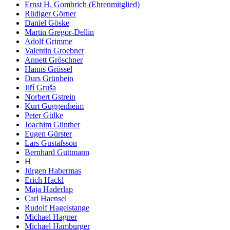
Ernst H. Gombrich (Ehrenmitglied)
Rüdiger Görner
Daniel Göske
Martin Gregor-Dellin
Adolf Grimme
Valentin Groebner
Annett Gröschner
Hanns Grössel
Durs Grünbein
Jiří Gruša
Norbert Gstrein
Kurt Guggenheim
Peter Gülke
Joachim Günther
Eugen Gürster
Lars Gustafsson
Bernhard Guttmann
H
Jürgen Habermas
Erich Hackl
Maja Haderlap
Carl Haensel
Rudolf Hagelstange
Michael Hagner
Michael Hamburger