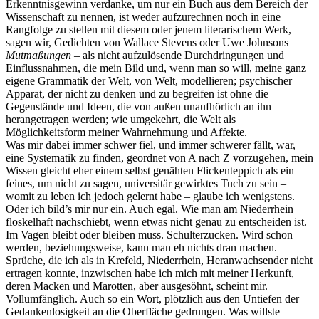
Erkenntnisgewinn verdanke, um nur ein Buch aus dem Bereich der
Wissenschaft zu nennen, ist weder aufzurechnen noch in eine
Rangfolge zu stellen mit diesem oder jenem literarischem Werk,
sagen wir, Gedichten von Wallace Stevens oder Uwe Johnsons
Mutmaßungen
– als nicht aufzulösende Durchdringungen und
Einflussnahmen, die mein Bild und, wenn man so will, meine ganz
eigene Grammatik der Welt, von Welt, modellieren; psychischer
Apparat, der nicht zu denken und zu begreifen ist ohne die
Gegenstände und Ideen, die von außen unaufhörlich an ihn
herangetragen werden; wie umgekehrt, die Welt als
Möglichkeitsform meiner Wahrnehmung und Affekte.
Was mir dabei immer schwer fiel, und immer schwerer fällt, war,
eine Systematik zu finden, geordnet von A nach Z vorzugehen, mein
Wissen gleicht eher einem selbst genähten Flickenteppich als ein
feines, um nicht zu sagen, universitär gewirktes Tuch zu sein –
womit zu leben ich jedoch gelernt habe – glaube ich wenigstens.
Oder ich bild’s mir nur ein. Auch egal. Wie man am Niederrhein
floskelhaft nachschiebt, wenn etwas nicht genau zu entscheiden ist.
Im Vagen bleibt oder bleiben muss. Schulterzucken. Wird schon
werden, beziehungsweise, kann man eh nichts dran machen.
Sprüche, die ich als in Krefeld, Niederrhein, Heranwachsender nicht
ertragen konnte, inzwischen habe ich mich mit meiner Herkunft,
deren Macken und Marotten, aber ausgesöhnt, scheint mir.
Vollumfänglich. Auch so ein Wort, plötzlich aus den Untiefen der
Gedankenlosigkeit an die Oberfläche gedrungen. Was willste