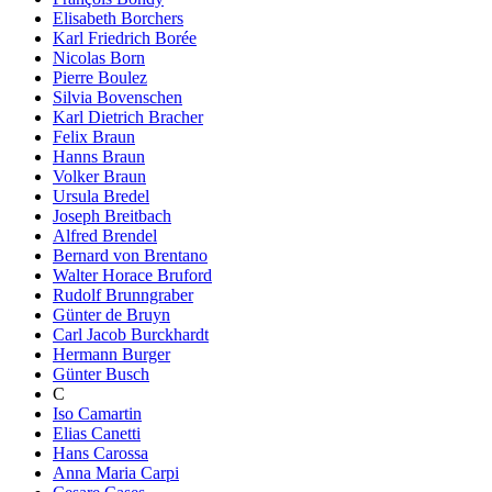
Elisabeth Borchers
Karl Friedrich Borée
Nicolas Born
Pierre Boulez
Silvia Bovenschen
Karl Dietrich Bracher
Felix Braun
Hanns Braun
Volker Braun
Ursula Bredel
Joseph Breitbach
Alfred Brendel
Bernard von Brentano
Walter Horace Bruford
Rudolf Brunngraber
Günter de Bruyn
Carl Jacob Burckhardt
Hermann Burger
Günter Busch
C
Iso Camartin
Elias Canetti
Hans Carossa
Anna Maria Carpi