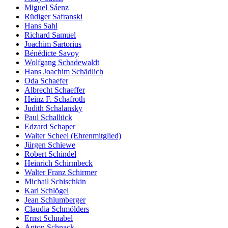
Miguel Sáenz
Rüdiger Safranski
Hans Sahl
Richard Samuel
Joachim Sartorius
Bénédicte Savoy
Wolfgang Schadewaldt
Hans Joachim Schädlich
Oda Schaefer
Albrecht Schaeffer
Heinz F. Schafroth
Judith Schalansky
Paul Schallück
Edzard Schaper
Walter Scheel (Ehrenmitglied)
Jürgen Schiewe
Robert Schindel
Heinrich Schirmbeck
Walter Franz Schirmer
Michail Schischkin
Karl Schlögel
Jean Schlumberger
Claudia Schmölders
Ernst Schnabel
Anton Schnack