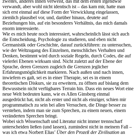
zweites, anderes Innen verweist, das mit dem ersten irgendwie
verwandt, aber wohl nicht identisch ist – das kam mir, hatte man
sich erst einmal auf diese Form der Verwicklung eingelassen,
ziemlich plausibel vor, und, darüber hinaus, deutete auf
Beziehungen hin, auf ein besonderes Verhältnis, das mich damals
enorm interessierte.
Wie es mich heute noch interessiert, wahrscheinlich lässt sich auch
die Entscheidung, Psychologie zu studieren, und eben nicht
Germanistik oder Geschichte, darauf zurückführen: zu untersuchen,
wie der Weltzugang des Einzelnen, menschliches Verhalten und
Denken, bestimmt wird durch soziale Regeln, durch Codes, die auf
vielerlei Ebenen wirksam sind. Nicht zuletzt auf der Ebene der
Sprache, deren Grenzen zugleich die Grenzen jeglicher
Erfahrungsmöglichkeit markieren. Nach außen und nach innen,
inwiefern es galt, sei es in einer Therapie, sei es in einem
theoretischen Diskurs, sie zu erweitern, zu öffnen auf bislang dem
Bewusstsein nicht verfügbares Terrain hin. Dass ein neues Wort eine
neue Welt bedeuten kann, wie es Allen Ginsberg einmal
ausgedrückt hat, nicht als erster und nicht als einziger, schien mir
programmatisch zu sein bei allen Versuchen, die Dinge besser zu
verstehen, indem man sie zum Sprechen, zu einem neuen, einem
veränderten Sprechen bringt.
Wobei sich Wissenschaft und Literatur nicht immer trennscharf
unterscheiden ließen (und lassen), zumindest nicht in meinem Fall –
was ich etwa Norbert Elias’
Über den Prozeß der Zivilisation
an