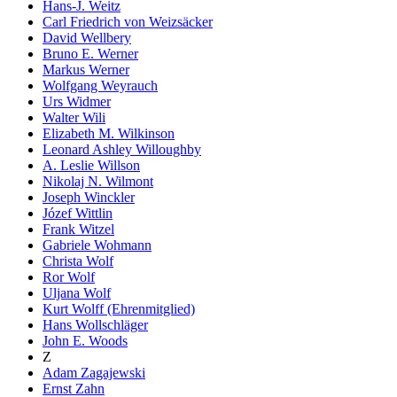
Hans-J. Weitz
Carl Friedrich von Weizsäcker
David Wellbery
Bruno E. Werner
Markus Werner
Wolfgang Weyrauch
Urs Widmer
Walter Wili
Elizabeth M. Wilkinson
Leonard Ashley Willoughby
A. Leslie Willson
Nikolaj N. Wilmont
Joseph Winckler
Józef Wittlin
Frank Witzel
Gabriele Wohmann
Christa Wolf
Ror Wolf
Uljana Wolf
Kurt Wolff (Ehrenmitglied)
Hans Wollschläger
John E. Woods
Z
Adam Zagajewski
Ernst Zahn