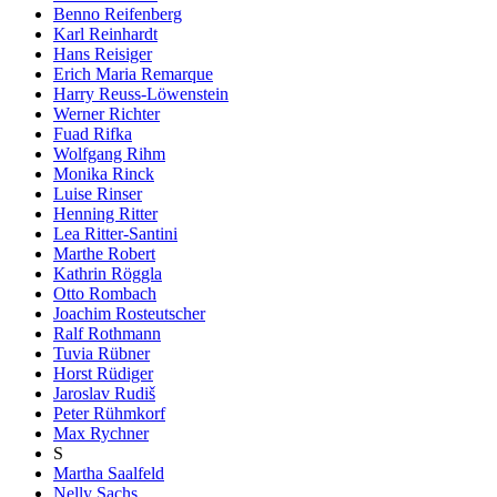
Benno Reifenberg
Karl Reinhardt
Hans Reisiger
Erich Maria Remarque
Harry Reuss-Löwenstein
Werner Richter
Fuad Rifka
Wolfgang Rihm
Monika Rinck
Luise Rinser
Henning Ritter
Lea Ritter-Santini
Marthe Robert
Kathrin Röggla
Otto Rombach
Joachim Rosteutscher
Ralf Rothmann
Tuvia Rübner
Horst Rüdiger
Jaroslav Rudiš
Peter Rühmkorf
Max Rychner
S
Martha Saalfeld
Nelly Sachs