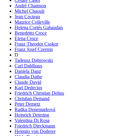
Cesare Cases
André Chamson
Michel Chaouli
Jean Cocteau
Maurice Colleville
Helena Cortés Gabaudan
Benedetto Croce
Elena Croce
Franz Theodor Csokor
Franz Josef Czernin
D
Tadeusz Dąbrowski
Carl Dahlhaus
Daniela Danz
Claudia Dathe
Claude David
Karl Dedecius
Friedrich Christian Delius
Christian Demand
Peter Demetz
Radka Denemarková
Heinrich Detering
Valentina Di Rosa
Friedrich Dieckmann
Heimito von Doderer