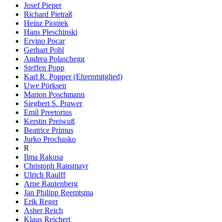
Josef Pieper
Richard Pietraß
Heinz Piontek
Hans Pleschinski
Ervino Pocar
Gerhart Pohl
Andrea Polaschegg
Steffen Popp
Karl R. Popper (Ehrenmitglied)
Uwe Pörksen
Marion Poschmann
Siegbert S. Prawer
Emil Preetorius
Kerstin Preiwuß
Beatrice Primus
Jurko Prochasko
R
Ilma Rakusa
Christoph Ransmayr
Ulrich Raulff
Arne Rautenberg
Jan Philipp Reemtsma
Erik Reger
Asher Reich
Klaus Reichert