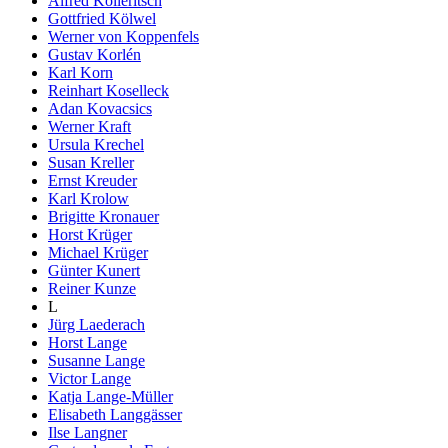
Alfred Kolleritsch
Gottfried Kölwel
Werner von Koppenfels
Gustav Korlén
Karl Korn
Reinhart Koselleck
Adan Kovacsics
Werner Kraft
Ursula Krechel
Susan Kreller
Ernst Kreuder
Karl Krolow
Brigitte Kronauer
Horst Krüger
Michael Krüger
Günter Kunert
Reiner Kunze
L
Jürg Laederach
Horst Lange
Susanne Lange
Victor Lange
Katja Lange-Müller
Elisabeth Langgässer
Ilse Langner