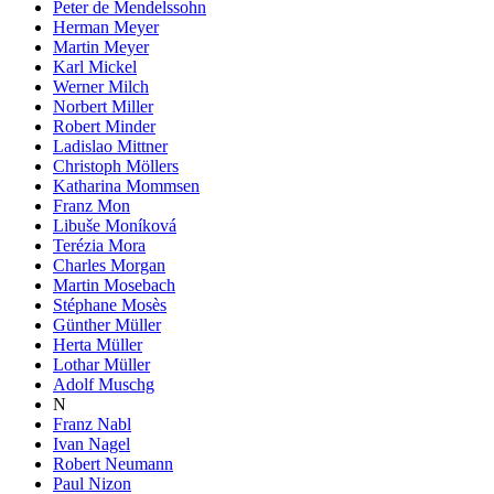
Peter de Mendelssohn
Herman Meyer
Martin Meyer
Karl Mickel
Werner Milch
Norbert Miller
Robert Minder
Ladislao Mittner
Christoph Möllers
Katharina Mommsen
Franz Mon
Libuše Moníková
Terézia Mora
Charles Morgan
Martin Mosebach
Stéphane Mosès
Günther Müller
Herta Müller
Lothar Müller
Adolf Muschg
N
Franz Nabl
Ivan Nagel
Robert Neumann
Paul Nizon