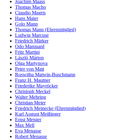
Joachim Maass
Thomas Macho
Claudio Magris
Hans Maier
Golo Mann
Thomas Mann (Ehrenmitglied)
Ludwig Marcuse
Friedrich Märker
Odo Marquard
Fritz Martini
László Márton
Olga Martynova
Peter von Matt
Roswitha Matwin-Buschmann
Franz H. Mautner
Friederike Mayröcker
Christoph Meckel
Walter Mehring
Christian Meier
Friedrich Meinecke (Ehrenmitglied)
Karl August Meißinger
Ernst Meister
Max Mell
Eva Menasse
Robert Menasse