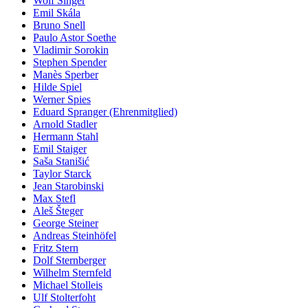
Wolf Singer
Emil Skála
Bruno Snell
Paulo Astor Soethe
Vladimir Sorokin
Stephen Spender
Manès Sperber
Hilde Spiel
Werner Spies
Eduard Spranger (Ehrenmitglied)
Arnold Stadler
Hermann Stahl
Emil Staiger
Saša Stanišić
Taylor Starck
Jean Starobinski
Max Stefl
Aleš Šteger
George Steiner
Andreas Steinhöfel
Fritz Stern
Dolf Sternberger
Wilhelm Sternfeld
Michael Stolleis
Ulf Stolterfoht