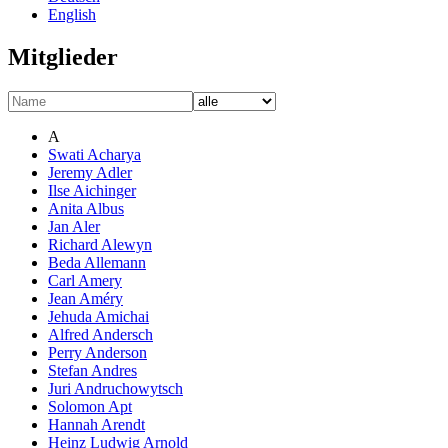
English
Mitglieder
A
Swati Acharya
Jeremy Adler
Ilse Aichinger
Anita Albus
Jan Aler
Richard Alewyn
Beda Allemann
Carl Amery
Jean Améry
Jehuda Amichai
Alfred Andersch
Perry Anderson
Stefan Andres
Juri Andruchowytsch
Solomon Apt
Hannah Arendt
Heinz Ludwig Arnold