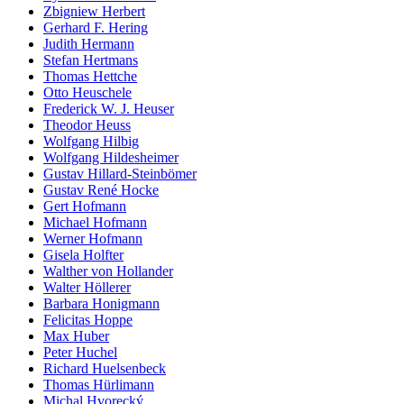
Zbigniew Herbert
Gerhard F. Hering
Judith Hermann
Stefan Hertmans
Thomas Hettche
Otto Heuschele
Frederick W. J. Heuser
Theodor Heuss
Wolfgang Hilbig
Wolfgang Hildesheimer
Gustav Hillard-Steinbömer
Gustav René Hocke
Gert Hofmann
Michael Hofmann
Werner Hofmann
Gisela Holfter
Walther von Hollander
Walter Höllerer
Barbara Honigmann
Felicitas Hoppe
Max Huber
Peter Huchel
Richard Huelsenbeck
Thomas Hürlimann
Michal Hvorecký