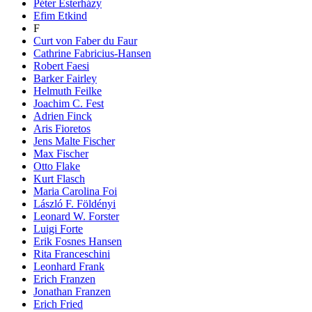
Péter Esterházy
Efim Etkind
F
Curt von Faber du Faur
Cathrine Fabricius-Hansen
Robert Faesi
Barker Fairley
Helmuth Feilke
Joachim C. Fest
Adrien Finck
Aris Fioretos
Jens Malte Fischer
Max Fischer
Otto Flake
Kurt Flasch
Maria Carolina Foi
László F. Földényi
Leonard W. Forster
Luigi Forte
Erik Fosnes Hansen
Rita Franceschini
Leonhard Frank
Erich Franzen
Jonathan Franzen
Erich Fried