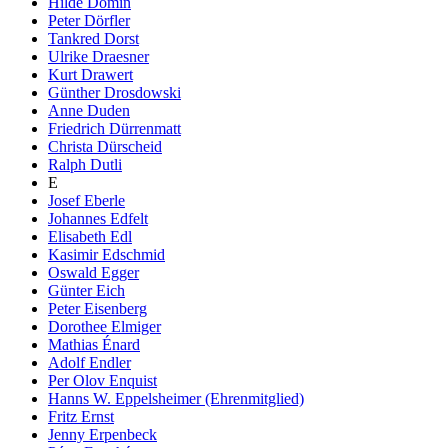
Hilde Domin
Peter Dörfler
Tankred Dorst
Ulrike Draesner
Kurt Drawert
Günther Drosdowski
Anne Duden
Friedrich Dürrenmatt
Christa Dürscheid
Ralph Dutli
E
Josef Eberle
Johannes Edfelt
Elisabeth Edl
Kasimir Edschmid
Oswald Egger
Günter Eich
Peter Eisenberg
Dorothee Elmiger
Mathias Énard
Adolf Endler
Per Olov Enquist
Hanns W. Eppelsheimer (Ehrenmitglied)
Fritz Ernst
Jenny Erpenbeck