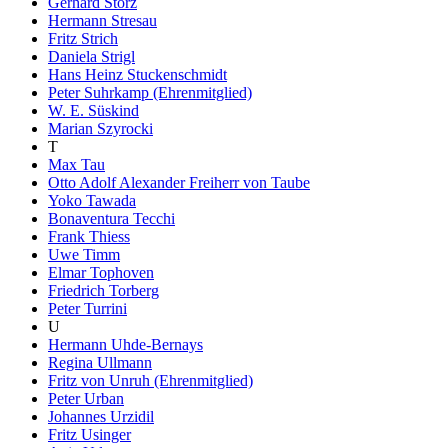
Gerhard Storz
Hermann Stresau
Fritz Strich
Daniela Strigl
Hans Heinz Stuckenschmidt
Peter Suhrkamp (Ehrenmitglied)
W. E. Süskind
Marian Szyrocki
T
Max Tau
Otto Adolf Alexander Freiherr von Taube
Yoko Tawada
Bonaventura Tecchi
Frank Thiess
Uwe Timm
Elmar Tophoven
Friedrich Torberg
Peter Turrini
U
Hermann Uhde-Bernays
Regina Ullmann
Fritz von Unruh (Ehrenmitglied)
Peter Urban
Johannes Urzidil
Fritz Usinger