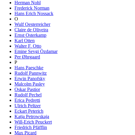
Herman Nohl
Frederick Norman
Hans Erich Nossack
O
Wulf Oesterreicher
Claire de Oliveira
Ernst Osterkamp
Karl Otten
Walter F. Otto
Emine Sevgi Özdamar
Per Øhrgaard
P
Hans Paeschke
Rudolf Pannwitz
Erwin Panofsky
Malcolm Pasley
Oskar Pastior
Rudolf Pechel
Erica Pedretti
Ulrich Peltzer
Eckart Peterich
Katja Petrowskaja
Will-Erich Peuckert
Friedrich Pfäfflin
Max Picard