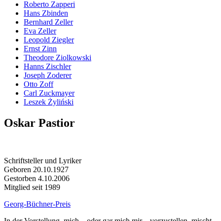
Roberto Zapperi
Hans Zbinden
Bernhard Zeller
Eva Zeller
Leopold Ziegler
Ernst Zinn
Theodore Ziolkowski
Hanns Zischler
Joseph Zoderer
Otto Zoff
Carl Zuckmayer
Leszek Żyliński
Oskar Pastior
Schriftsteller und Lyriker
Geboren 20.10.1927
Gestorben 4.10.2006
Mitglied seit 1989
Georg-Büchner-Preis
In der Vorstellung, mich – oder gar mich mir – vorzustellen, mischt