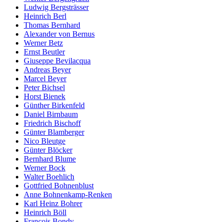
Ludwig Bergsträsser
Heinrich Berl
Thomas Bernhard
Alexander von Bernus
Werner Betz
Ernst Beutler
Giuseppe Bevilacqua
Andreas Beyer
Marcel Beyer
Peter Bichsel
Horst Bienek
Günther Birkenfeld
Daniel Birnbaum
Friedrich Bischoff
Günter Blamberger
Nico Bleutge
Günter Blöcker
Bernhard Blume
Werner Bock
Walter Boehlich
Gottfried Bohnenblust
Anne Bohnenkamp-Renken
Karl Heinz Bohrer
Heinrich Böll
François Bondy