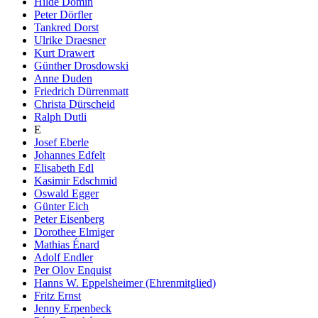
Hilde Domin
Peter Dörfler
Tankred Dorst
Ulrike Draesner
Kurt Drawert
Günther Drosdowski
Anne Duden
Friedrich Dürrenmatt
Christa Dürscheid
Ralph Dutli
E
Josef Eberle
Johannes Edfelt
Elisabeth Edl
Kasimir Edschmid
Oswald Egger
Günter Eich
Peter Eisenberg
Dorothee Elmiger
Mathias Énard
Adolf Endler
Per Olov Enquist
Hanns W. Eppelsheimer (Ehrenmitglied)
Fritz Ernst
Jenny Erpenbeck