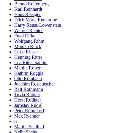
Benno Reifenberg
Karl Reinhardt
Hans Reisiger
Erich Maria Remarque
Harry Reuss-Löwenstein
Werner Richter
Fuad Rifka
Wolfgang Rihm
Monika Rinck
Luise Rinser
Henning Ritter
Lea Ritter-Santini
Marthe Robert
Kathrin Röggla
Otto Rombach
Joachim Rosteutscher
Ralf Rothmann
Tuvia Rübner
Horst Rüdiger
Jaroslav Rudiš
Peter Rühmkorf
Max Rychner
S
Martha Saalfeld
Nelly Sachs