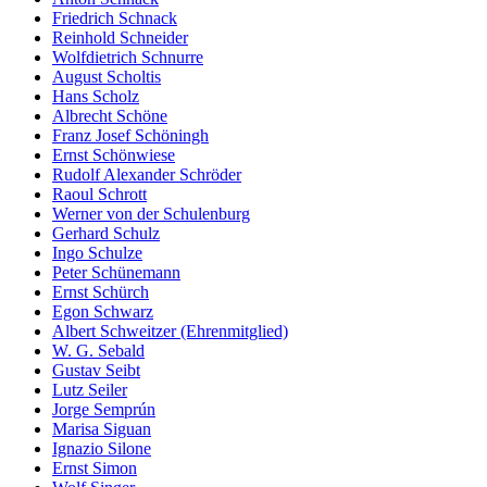
Friedrich Schnack
Reinhold Schneider
Wolfdietrich Schnurre
August Scholtis
Hans Scholz
Albrecht Schöne
Franz Josef Schöningh
Ernst Schönwiese
Rudolf Alexander Schröder
Raoul Schrott
Werner von der Schulenburg
Gerhard Schulz
Ingo Schulze
Peter Schünemann
Ernst Schürch
Egon Schwarz
Albert Schweitzer (Ehrenmitglied)
W. G. Sebald
Gustav Seibt
Lutz Seiler
Jorge Semprún
Marisa Siguan
Ignazio Silone
Ernst Simon