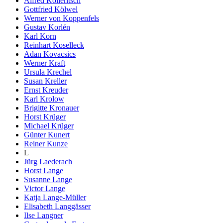
Alfred Kolleritsch
Gottfried Kölwel
Werner von Koppenfels
Gustav Korlén
Karl Korn
Reinhart Koselleck
Adan Kovacsics
Werner Kraft
Ursula Krechel
Susan Kreller
Ernst Kreuder
Karl Krolow
Brigitte Kronauer
Horst Krüger
Michael Krüger
Günter Kunert
Reiner Kunze
L
Jürg Laederach
Horst Lange
Susanne Lange
Victor Lange
Katja Lange-Müller
Elisabeth Langgässer
Ilse Langner