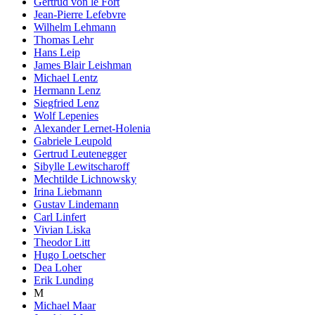
Gertrud von le Fort
Jean-Pierre Lefebvre
Wilhelm Lehmann
Thomas Lehr
Hans Leip
James Blair Leishman
Michael Lentz
Hermann Lenz
Siegfried Lenz
Wolf Lepenies
Alexander Lernet-Holenia
Gabriele Leupold
Gertrud Leutenegger
Sibylle Lewitscharoff
Mechtilde Lichnowsky
Irina Liebmann
Gustav Lindemann
Carl Linfert
Vivian Liska
Theodor Litt
Hugo Loetscher
Dea Loher
Erik Lunding
M
Michael Maar