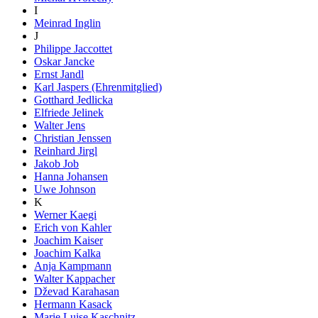
I
Meinrad Inglin
J
Philippe Jaccottet
Oskar Jancke
Ernst Jandl
Karl Jaspers (Ehrenmitglied)
Gotthard Jedlicka
Elfriede Jelinek
Walter Jens
Christian Jenssen
Reinhard Jirgl
Jakob Job
Hanna Johansen
Uwe Johnson
K
Werner Kaegi
Erich von Kahler
Joachim Kaiser
Joachim Kalka
Anja Kampmann
Walter Kappacher
Dževad Karahasan
Hermann Kasack
Marie Luise Kaschnitz