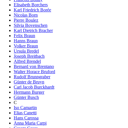
Elisabeth Borchers
Karl Friedrich Borée
Nicolas Born
Pierre Boulez
Silvia Bovenschen
Karl Dietrich Bracher
Felix Braun
Hanns Braun
Volker Braun
Ursula Bredel
Joseph Breitbach
Alfred Brendel
Bernard von Brentano
Walter Horace Bruford
Rudolf Brunngraber
Günter de Bruyn
Carl Jacob Burckhardt
Hermann Burger
Günter Busch
C
Iso Camartin
Elias Canetti
Hans Carossa
Anna Maria Carpi