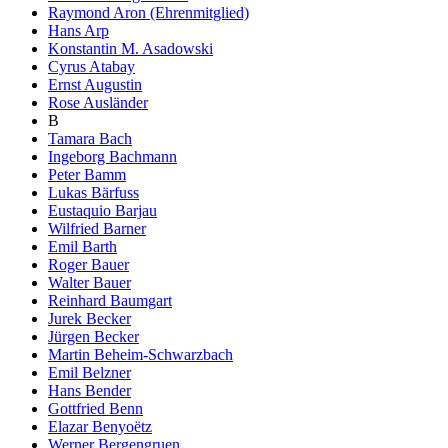
Raymond Aron (Ehrenmitglied)
Hans Arp
Konstantin M. Asadowski
Cyrus Atabay
Ernst Augustin
Rose Ausländer
B
Tamara Bach
Ingeborg Bachmann
Peter Bamm
Lukas Bärfuss
Eustaquio Barjau
Wilfried Barner
Emil Barth
Roger Bauer
Walter Bauer
Reinhard Baumgart
Jurek Becker
Jürgen Becker
Martin Beheim-Schwarzbach
Emil Belzner
Hans Bender
Gottfried Benn
Elazar Benyoëtz
Werner Bergengruen