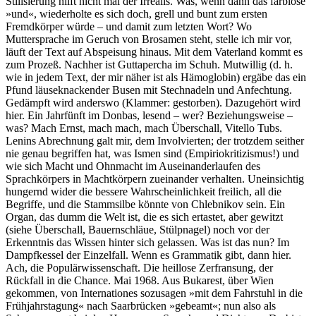
Stilisierung hilft nicht mal der Irrealis. Was, wenn dann das farblose
»und«, wiederholte es sich doch, grell und bunt zum ersten
Fremdkörper würde – und damit zum letzten Wort? Wo
Muttersprache im Geruch von Brosamen steht, stelle ich mir vor,
läuft der Text auf Abspeisung hinaus. Mit dem Vaterland kommt es
zum Prozeß. Nachher ist Guttapercha im Schuh. Mutwillig (d. h.
wie in jedem Text, der mir näher ist als Hämoglobin) ergäbe das ein
Pfund läuseknackender Busen mit Stechnadeln und Anfechtung.
Gedämpft wird anderswo (Klammer: gestorben). Dazugehört wird
hier. Ein Jahrfünft im Donbas, lesend – wer? Beziehungsweise –
was? Mach Ernst, mach mach, mach Überschall, Vitello Tubs.
Lenins Abrechnung galt mir, dem Involvierten; der trotzdem seither
nie genau begriffen hat, was Ismen sind (Empiriokritizismus!) und
wie sich Macht und Ohnmacht im Auseinanderlaufen des
Sprachkörpers in Machtkörpern zueinander verhalten. Uneinsichtig
hungernd wider die bessere Wahrscheinlichkeit freilich, all die
Begriffe, und die Stammsilbe könnte von Chlebnikov sein. Ein
Organ, das dumm die Welt ist, die es sich ertastet, aber gewitzt
(siehe Überschall, Bauernschläue, Stülpnagel) noch vor der
Erkenntnis das Wissen hinter sich gelassen. Was ist das nun? Im
Dampfkessel der Einzelfall. Wenn es Grammatik gibt, dann hier.
Ach, die Populärwissenschaft. Die heillose Zerfransung, der
Rückfall in die Chance. Mai 1968. Aus Bukarest, über Wien
gekommen, von Internationes sozusagen »mit dem Fahrstuhl in die
Frühjahrstagung« nach Saarbrücken »gebeamt«; nun also als