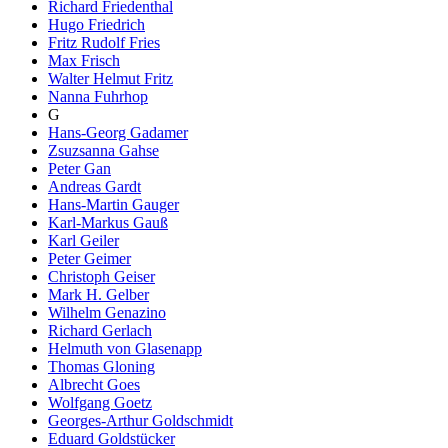
Richard Friedenthal
Hugo Friedrich
Fritz Rudolf Fries
Max Frisch
Walter Helmut Fritz
Nanna Fuhrhop
G
Hans-Georg Gadamer
Zsuzsanna Gahse
Peter Gan
Andreas Gardt
Hans-Martin Gauger
Karl-Markus Gauß
Karl Geiler
Peter Geimer
Christoph Geiser
Mark H. Gelber
Wilhelm Genazino
Richard Gerlach
Helmuth von Glasenapp
Thomas Gloning
Albrecht Goes
Wolfgang Goetz
Georges-Arthur Goldschmidt
Eduard Goldstücker