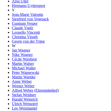
Anja Utler
Hermann Uyttersprot
V
Jean-Marie Valentin
Siegfried von Vegesack
Guntram Vesper
Claude Vigée
Leonello Vincenti
Christina Viragh
Georg von der Vring
W
Jan Wagner
Nike Wagner
Cécile Wajsbrot
Martin Walser
Michael Walter
Peter Wapnewski
Martin Warnke
Anne Weber
Werner Weber
Alfred Weber (Ehrenmitglied)
Stefan Weidner
Harald Weinrich
Ulrich Weinzierl
Leo Weismantel