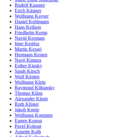
Rudolf Kassner
Erich Kästner
Wolfgang Kayser
Daniel Kehlmann
Hans Keilson
Friedhelm Kemp
Navid Kermani
Imre Kertész
Martin Kessel
Hermann Kesten
Naoji Kimura
Esther Kinsky
Sarah Kirsch
Wulf Kirsten
Wolfgang Klein
Raymond Klibansky
Thomas Kling
Alexander Kluge
Ruth Klüger
Jakob Kneip
Wolfgang Koeppen
Eugen Kogon
Pavel Kohout
Annette Kolb