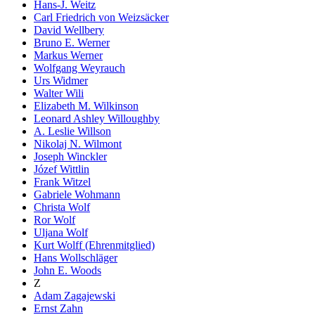
Hans-J. Weitz
Carl Friedrich von Weizsäcker
David Wellbery
Bruno E. Werner
Markus Werner
Wolfgang Weyrauch
Urs Widmer
Walter Wili
Elizabeth M. Wilkinson
Leonard Ashley Willoughby
A. Leslie Willson
Nikolaj N. Wilmont
Joseph Winckler
Józef Wittlin
Frank Witzel
Gabriele Wohmann
Christa Wolf
Ror Wolf
Uljana Wolf
Kurt Wolff (Ehrenmitglied)
Hans Wollschläger
John E. Woods
Z
Adam Zagajewski
Ernst Zahn