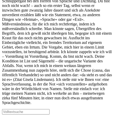
Schnuppergast bei den Herren von Sprache und Dichtung. Du bist
noch nicht wach! – auch so ein erster Tag, selbst wenn er
inzwischen gute zwanzig Jahre dauert und sich als Anekdote
unverdient erzählen läßt wie ein Statement, etwa, zu anderen
Dingen wie »Heimat«, »Sprache« oder gar »Exil«.
Mißverständnisse, für die ich mich rechtfertige, indem ich
mißverständlich schreibe. Man könnte sagen, Übergriffen des
Begriffs, dem ich gewiß nicht überlegen bin, begegne ich mit einem
Kraut für das noch nichts gewachsen ist. Ausflucht ins
Einbezügliche vielleicht, ein fremdes Territorium auf eigenem
Gebiet, eben ein Irrtum. Die Vorgabe, mich hier in einem Limit
vorzustellen, ist beruhigend arbiträr. Ich könnte zappeln wie ich will
– Vorstellung ist Vorstellung. Komm, du bist nicht wach. Deine
Kondition ist List und Sägemehl – die ungarische Variante des
Abfalls. Nur, wenn ich mich in einem weitaus längeren
Zusammenhang nun zappeln höre, stellt sich die Chose (causa, das
öffentlich Verhandelte) so und nicht anders dar: »da steht es und das
ist es« (Zitat Gisela Lindemann). Ich stelle mir wie Ihnen vor: eine
Sprachverfassung, in der die Not »sich vorzustellen« aufgehoben
wäre in der Wörtlichkeit von Namen. Stelle mir einfach vor: ich
trüge meinen Namen nicht, ich werkelte an ihm – meinetwegen
zirka fünf Minuten hier, in einer nun doch etwas ausgefransten
Sprachgeschichte.