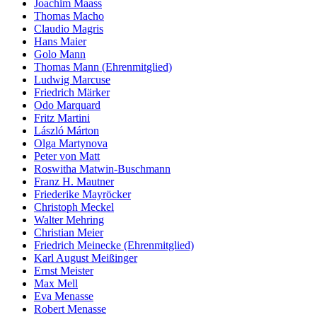
Joachim Maass
Thomas Macho
Claudio Magris
Hans Maier
Golo Mann
Thomas Mann (Ehrenmitglied)
Ludwig Marcuse
Friedrich Märker
Odo Marquard
Fritz Martini
László Márton
Olga Martynova
Peter von Matt
Roswitha Matwin-Buschmann
Franz H. Mautner
Friederike Mayröcker
Christoph Meckel
Walter Mehring
Christian Meier
Friedrich Meinecke (Ehrenmitglied)
Karl August Meißinger
Ernst Meister
Max Mell
Eva Menasse
Robert Menasse