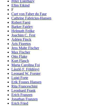
Péter Esterházy
Efim Etkind
F
Curt von Faber du Faur
Cathrine Fabricius-Hansen
Robert Faesi
Barker Fairley
Helmuth Feilke
Joachim C. Fest
Adrien Finck
Aris Fioretos
Jens Malte Fischer
Max Fischer
Otto Flake
Kurt Flasch
Maria Carolina Foi
László F. Földényi
Leonard W. Forster
Luigi Forte
Erik Fosnes Hansen
Rita Franceschini
Leonhard Frank
Erich Franzen
Jonathan Franzen
Erich Fried