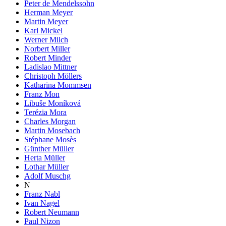
Peter de Mendelssohn
Herman Meyer
Martin Meyer
Karl Mickel
Werner Milch
Norbert Miller
Robert Minder
Ladislao Mittner
Christoph Möllers
Katharina Mommsen
Franz Mon
Libuše Moníková
Terézia Mora
Charles Morgan
Martin Mosebach
Stéphane Mosès
Günther Müller
Herta Müller
Lothar Müller
Adolf Muschg
N
Franz Nabl
Ivan Nagel
Robert Neumann
Paul Nizon