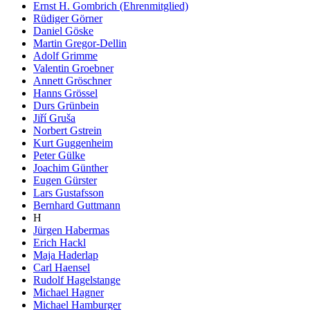
Ernst H. Gombrich (Ehrenmitglied)
Rüdiger Görner
Daniel Göske
Martin Gregor-Dellin
Adolf Grimme
Valentin Groebner
Annett Gröschner
Hanns Grössel
Durs Grünbein
Jiří Gruša
Norbert Gstrein
Kurt Guggenheim
Peter Gülke
Joachim Günther
Eugen Gürster
Lars Gustafsson
Bernhard Guttmann
H
Jürgen Habermas
Erich Hackl
Maja Haderlap
Carl Haensel
Rudolf Hagelstange
Michael Hagner
Michael Hamburger