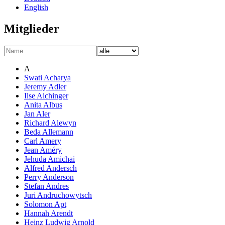
English
Mitglieder
A
Swati Acharya
Jeremy Adler
Ilse Aichinger
Anita Albus
Jan Aler
Richard Alewyn
Beda Allemann
Carl Amery
Jean Améry
Jehuda Amichai
Alfred Andersch
Perry Anderson
Stefan Andres
Juri Andruchowytsch
Solomon Apt
Hannah Arendt
Heinz Ludwig Arnold