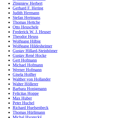
Zbigniew Herbert
Gerhard F. Hering
Judith Hermann
Stefan Hertmans
Thomas Hettche
Otto Heuschele
Frederick W. J. Heuser
Theodor Heuss
Wolfgang Hilbig
Wolfgang Hildesheimer
Gustav Hillard-Steinbömer
Gustav René Hocke
Gert Hofmann
Michael Hofmann
Werner Hofmann
Gisela Holfter
Walther von Hollander
Walter Höllerer
Barbara Honigmann
Felicitas Hoppe
Max Huber
Peter Huchel
Richard Huelsenbeck
Thomas Hürlimann
Michal Hvorecký