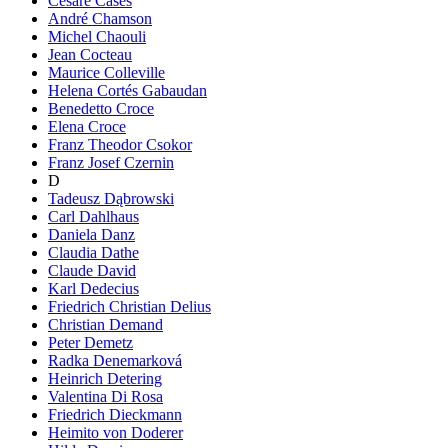
Cesare Cases
André Chamson
Michel Chaouli
Jean Cocteau
Maurice Colleville
Helena Cortés Gabaudan
Benedetto Croce
Elena Croce
Franz Theodor Csokor
Franz Josef Czernin
D
Tadeusz Dąbrowski
Carl Dahlhaus
Daniela Danz
Claudia Dathe
Claude David
Karl Dedecius
Friedrich Christian Delius
Christian Demand
Peter Demetz
Radka Denemarková
Heinrich Detering
Valentina Di Rosa
Friedrich Dieckmann
Heimito von Doderer