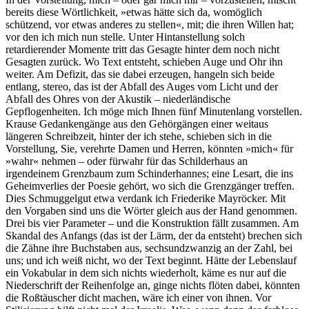
bereits diese Wörtlichkeit, »etwas hätte sich da, womöglich
schützend, vor etwas anderes zu stellen«, mit; die ihren Willen hat;
vor den ich mich nun stelle. Unter Hintanstellung solch
retardierender Momente tritt das Gesagte hinter dem noch nicht
Gesagten zurück. Wo Text entsteht, schieben Auge und Ohr ihn
weiter. Am Defizit, das sie dabei erzeugen, hangeln sich beide
entlang, stereo, das ist der Abfall des Auges vom Licht und der
Abfall des Ohres von der Akustik – niederländische
Gepflogenheiten. Ich möge mich Ihnen fünf Minutenlang vorstellen.
Krause Gedankengänge aus den Gehörgängen einer weitaus
längeren Schreibzeit, hinter der ich stehe, schieben sich in die
Vorstellung, Sie, verehrte Damen und Herren, könnten »mich« für
»wahr« nehmen – oder fürwahr für das Schilderhaus an
irgendeinem Grenzbaum zum Schinderhannes; eine Lesart, die ins
Geheimverlies der Poesie gehört, wo sich die Grenzgänger treffen.
Dies Schmuggelgut etwa verdank ich Friederike Mayröcker. Mit
den Vorgaben sind uns die Wörter gleich aus der Hand genommen.
Drei bis vier Parameter – und die Konstruktion fällt zusammen. Am
Skandal des Anfangs (das ist der Lärm, der da entsteht) brechen sich
die Zähne ihre Buchstaben aus, sechsundzwanzig an der Zahl, bei
uns; und ich weiß nicht, wo der Text beginnt. Hätte der Lebenslauf
ein Vokabular in dem sich nichts wiederholt, käme es nur auf die
Niederschrift der Reihenfolge an, ginge nichts flöten dabei, könnten
die Roßtäuscher dicht machen, wäre ich einer von ihnen. Vor