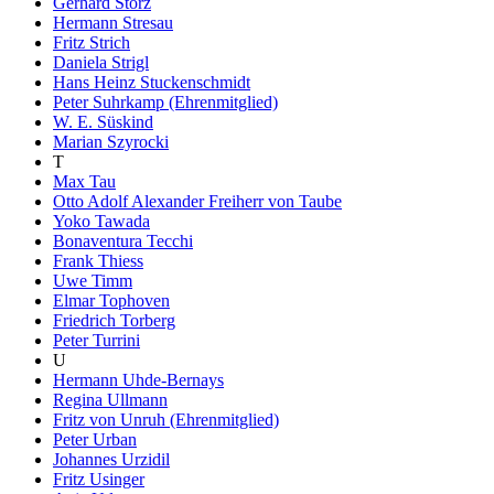
Gerhard Storz
Hermann Stresau
Fritz Strich
Daniela Strigl
Hans Heinz Stuckenschmidt
Peter Suhrkamp (Ehrenmitglied)
W. E. Süskind
Marian Szyrocki
T
Max Tau
Otto Adolf Alexander Freiherr von Taube
Yoko Tawada
Bonaventura Tecchi
Frank Thiess
Uwe Timm
Elmar Tophoven
Friedrich Torberg
Peter Turrini
U
Hermann Uhde-Bernays
Regina Ullmann
Fritz von Unruh (Ehrenmitglied)
Peter Urban
Johannes Urzidil
Fritz Usinger