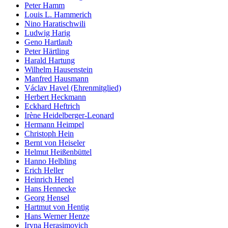
Peter Hamm
Louis L. Hammerich
Nino Haratischwili
Ludwig Harig
Geno Hartlaub
Peter Härtling
Harald Hartung
Wilhelm Hausenstein
Manfred Hausmann
Václav Havel (Ehrenmitglied)
Herbert Heckmann
Eckhard Heftrich
Irène Heidelberger-Leonard
Hermann Heimpel
Christoph Hein
Bernt von Heiseler
Helmut Heißenbüttel
Hanno Helbling
Erich Heller
Heinrich Henel
Hans Hennecke
Georg Hensel
Hartmut von Hentig
Hans Werner Henze
Iryna Herasimovich