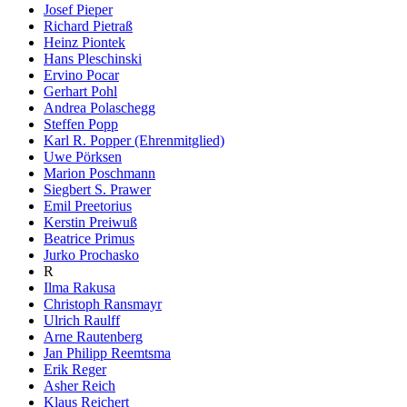
Josef Pieper
Richard Pietraß
Heinz Piontek
Hans Pleschinski
Ervino Pocar
Gerhart Pohl
Andrea Polaschegg
Steffen Popp
Karl R. Popper (Ehrenmitglied)
Uwe Pörksen
Marion Poschmann
Siegbert S. Prawer
Emil Preetorius
Kerstin Preiwuß
Beatrice Primus
Jurko Prochasko
R
Ilma Rakusa
Christoph Ransmayr
Ulrich Raulff
Arne Rautenberg
Jan Philipp Reemtsma
Erik Reger
Asher Reich
Klaus Reichert