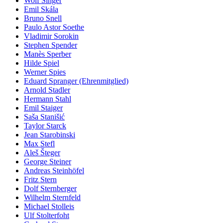
Wolf Singer
Emil Skála
Bruno Snell
Paulo Astor Soethe
Vladimir Sorokin
Stephen Spender
Manès Sperber
Hilde Spiel
Werner Spies
Eduard Spranger (Ehrenmitglied)
Arnold Stadler
Hermann Stahl
Emil Staiger
Saša Stanišić
Taylor Starck
Jean Starobinski
Max Stefl
Aleš Šteger
George Steiner
Andreas Steinhöfel
Fritz Stern
Dolf Sternberger
Wilhelm Sternfeld
Michael Stolleis
Ulf Stolterfoht