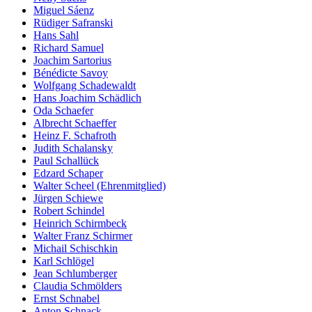
Miguel Sáenz
Rüdiger Safranski
Hans Sahl
Richard Samuel
Joachim Sartorius
Bénédicte Savoy
Wolfgang Schadewaldt
Hans Joachim Schädlich
Oda Schaefer
Albrecht Schaeffer
Heinz F. Schafroth
Judith Schalansky
Paul Schallück
Edzard Schaper
Walter Scheel (Ehrenmitglied)
Jürgen Schiewe
Robert Schindel
Heinrich Schirmbeck
Walter Franz Schirmer
Michail Schischkin
Karl Schlögel
Jean Schlumberger
Claudia Schmölders
Ernst Schnabel
Anton Schnack