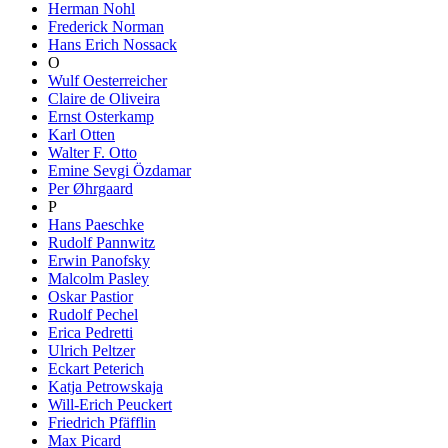
Herman Nohl
Frederick Norman
Hans Erich Nossack
O
Wulf Oesterreicher
Claire de Oliveira
Ernst Osterkamp
Karl Otten
Walter F. Otto
Emine Sevgi Özdamar
Per Øhrgaard
P
Hans Paeschke
Rudolf Pannwitz
Erwin Panofsky
Malcolm Pasley
Oskar Pastior
Rudolf Pechel
Erica Pedretti
Ulrich Peltzer
Eckart Peterich
Katja Petrowskaja
Will-Erich Peuckert
Friedrich Pfäfflin
Max Picard