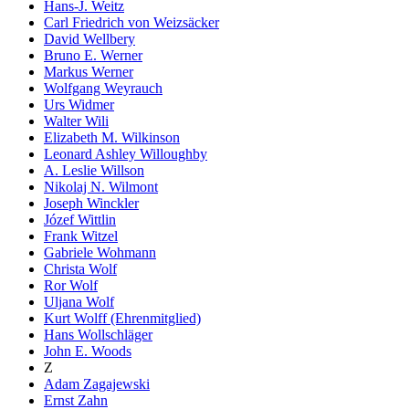
Hans-J. Weitz
Carl Friedrich von Weizsäcker
David Wellbery
Bruno E. Werner
Markus Werner
Wolfgang Weyrauch
Urs Widmer
Walter Wili
Elizabeth M. Wilkinson
Leonard Ashley Willoughby
A. Leslie Willson
Nikolaj N. Wilmont
Joseph Winckler
Józef Wittlin
Frank Witzel
Gabriele Wohmann
Christa Wolf
Ror Wolf
Uljana Wolf
Kurt Wolff (Ehrenmitglied)
Hans Wollschläger
John E. Woods
Z
Adam Zagajewski
Ernst Zahn