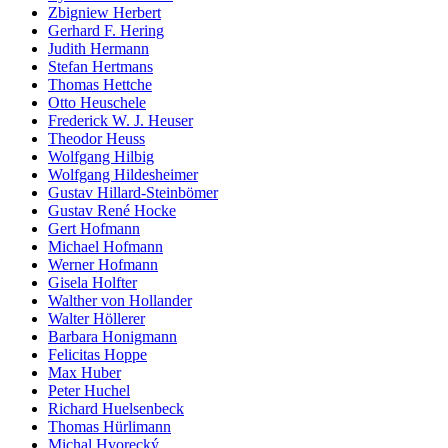
Zbigniew Herbert
Gerhard F. Hering
Judith Hermann
Stefan Hertmans
Thomas Hettche
Otto Heuschele
Frederick W. J. Heuser
Theodor Heuss
Wolfgang Hilbig
Wolfgang Hildesheimer
Gustav Hillard-Steinbömer
Gustav René Hocke
Gert Hofmann
Michael Hofmann
Werner Hofmann
Gisela Holfter
Walther von Hollander
Walter Höllerer
Barbara Honigmann
Felicitas Hoppe
Max Huber
Peter Huchel
Richard Huelsenbeck
Thomas Hürlimann
Michal Hvorecký