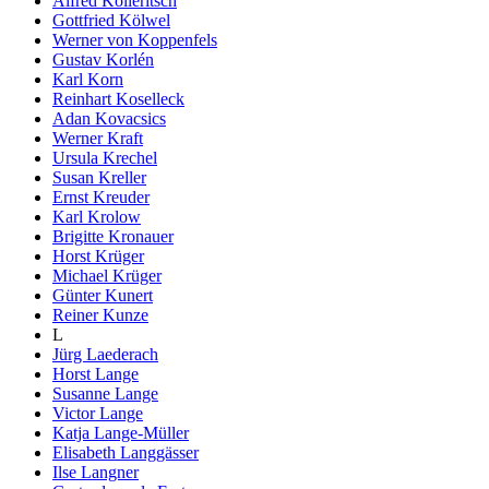
Alfred Kolleritsch
Gottfried Kölwel
Werner von Koppenfels
Gustav Korlén
Karl Korn
Reinhart Koselleck
Adan Kovacsics
Werner Kraft
Ursula Krechel
Susan Kreller
Ernst Kreuder
Karl Krolow
Brigitte Kronauer
Horst Krüger
Michael Krüger
Günter Kunert
Reiner Kunze
L
Jürg Laederach
Horst Lange
Susanne Lange
Victor Lange
Katja Lange-Müller
Elisabeth Langgässer
Ilse Langner