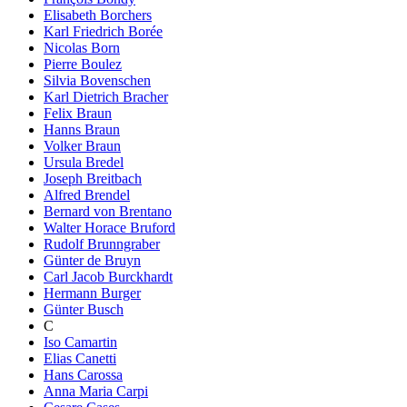
Elisabeth Borchers
Karl Friedrich Borée
Nicolas Born
Pierre Boulez
Silvia Bovenschen
Karl Dietrich Bracher
Felix Braun
Hanns Braun
Volker Braun
Ursula Bredel
Joseph Breitbach
Alfred Brendel
Bernard von Brentano
Walter Horace Bruford
Rudolf Brunngraber
Günter de Bruyn
Carl Jacob Burckhardt
Hermann Burger
Günter Busch
C
Iso Camartin
Elias Canetti
Hans Carossa
Anna Maria Carpi