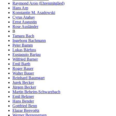
Raymond Aron (Ehrenmitglied)
Hans Arp
Konstantin M. Asadowski
Cyrus Atabay
Ernst Augustin
Rose Ausländer
B
Tamara Bach
Ingeborg Bachmann
Peter Bamm
Lukas Bärfuss
Eustaquio Barjau
Wilfried Barner
Emil Barth
Roger Bauer
Walter Bauer
Reinhard Baumgart
Jurek Becker
Jürgen Becker
Martin Beheim-Schwarzbach
Emil Belzner
Hans Bender
Gottfried Benn
Elazar Benyoëtz
Werner Bergengruen