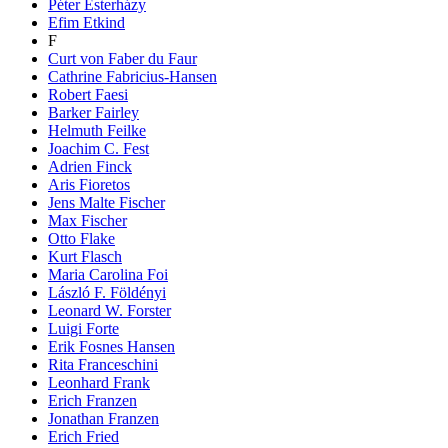
Péter Esterházy
Efim Etkind
F
Curt von Faber du Faur
Cathrine Fabricius-Hansen
Robert Faesi
Barker Fairley
Helmuth Feilke
Joachim C. Fest
Adrien Finck
Aris Fioretos
Jens Malte Fischer
Max Fischer
Otto Flake
Kurt Flasch
Maria Carolina Foi
László F. Földényi
Leonard W. Forster
Luigi Forte
Erik Fosnes Hansen
Rita Franceschini
Leonhard Frank
Erich Franzen
Jonathan Franzen
Erich Fried