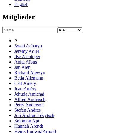
English
Mitglieder
A
Swati Acharya
Jeremy Adler
Ilse Aichinger
Anita Albus
Jan Aler
Richard Alewyn
Beda Allemann
Carl Amery
Jean Améry
Jehuda Amichai
Alfred Andersch
Perry Anderson
Stefan Andres
Juri Andruchowytsch
Solomon Apt
Hannah Arendt
Heinz Ludwig Arnold