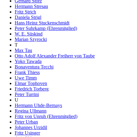
Gerhard Storz
Hermann Stresau
Fritz Strich
Daniela Strigl
Hans Heinz Stuckenschmidt
Peter Suhrkamp (Ehrenmitglied)
W. E. Süskind
Marian Szyrocki
T
Max Tau
Otto Adolf Alexander Freiherr von Taube
Yoko Tawada
Bonaventura Tecchi
Frank Thiess
Uwe Timm
Elmar Tophoven
Friedrich Torberg
Peter Turrini
U
Hermann Uhde-Bernays
Regina Ullmann
Fritz von Unruh (Ehrenmitglied)
Peter Urban
Johannes Urzidil
Fritz Usinger