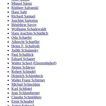
Miguel Sáenz
Rüdiger Safranski
Hans Sahl
Richard Samuel
Joachim Sartorius
Bénédicte Savoy
Wolfgang Schadewaldt
Hans Joachim Schädlich
Oda Schaefer
Albrecht Schaeffer
Heinz F. Schafroth
Judith Schalansky
Paul Schallück
Edzard Schaper
Walter Scheel (Ehrenmitglied)
Jürgen Schiewe
Robert Schindel
Heinrich Schirmbeck
Walter Franz Schirmer
Michail Schischkin
Karl Schlögel
Jean Schlumberger
Claudia Schmölders
Ernst Schnabel
Anton Schnack