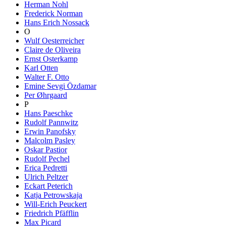
Herman Nohl
Frederick Norman
Hans Erich Nossack
O
Wulf Oesterreicher
Claire de Oliveira
Ernst Osterkamp
Karl Otten
Walter F. Otto
Emine Sevgi Özdamar
Per Øhrgaard
P
Hans Paeschke
Rudolf Pannwitz
Erwin Panofsky
Malcolm Pasley
Oskar Pastior
Rudolf Pechel
Erica Pedretti
Ulrich Peltzer
Eckart Peterich
Katja Petrowskaja
Will-Erich Peuckert
Friedrich Pfäfflin
Max Picard