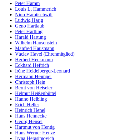
Peter Hamm
Louis L. Hammerich
Nino Haratischwili
Ludwig Harig
Geno Hartlaub
Peter Härtling
Harald Hartung
Wilhelm Hausenstein
Manfred Hausmann
Václav Havel (Ehrenmitglied)
Herbert Heckmann
Eckhard Heftrich
Irène Heidelberger-Leonard
Hermann Heimpel
Christoph Hein
Bernt von Heiseler
Helmut Heißenbüttel
Hanno Helbling
Erich Heller
Heinrich Henel
Hans Hennecke
Georg Hensel
Hartmut von Hentig
Hans Werner Henze
Iryna Herasimovich