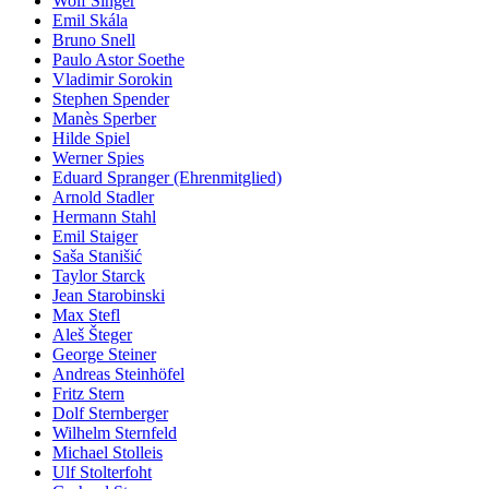
Wolf Singer
Emil Skála
Bruno Snell
Paulo Astor Soethe
Vladimir Sorokin
Stephen Spender
Manès Sperber
Hilde Spiel
Werner Spies
Eduard Spranger (Ehrenmitglied)
Arnold Stadler
Hermann Stahl
Emil Staiger
Saša Stanišić
Taylor Starck
Jean Starobinski
Max Stefl
Aleš Šteger
George Steiner
Andreas Steinhöfel
Fritz Stern
Dolf Sternberger
Wilhelm Sternfeld
Michael Stolleis
Ulf Stolterfoht