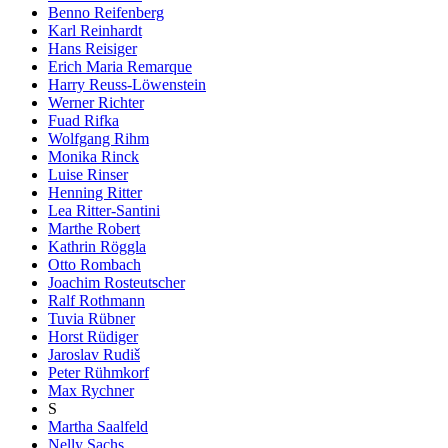
Benno Reifenberg
Karl Reinhardt
Hans Reisiger
Erich Maria Remarque
Harry Reuss-Löwenstein
Werner Richter
Fuad Rifka
Wolfgang Rihm
Monika Rinck
Luise Rinser
Henning Ritter
Lea Ritter-Santini
Marthe Robert
Kathrin Röggla
Otto Rombach
Joachim Rosteutscher
Ralf Rothmann
Tuvia Rübner
Horst Rüdiger
Jaroslav Rudiš
Peter Rühmkorf
Max Rychner
S
Martha Saalfeld
Nelly Sachs