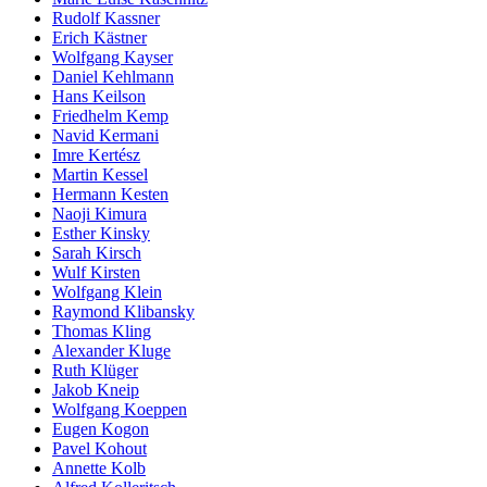
Rudolf Kassner
Erich Kästner
Wolfgang Kayser
Daniel Kehlmann
Hans Keilson
Friedhelm Kemp
Navid Kermani
Imre Kertész
Martin Kessel
Hermann Kesten
Naoji Kimura
Esther Kinsky
Sarah Kirsch
Wulf Kirsten
Wolfgang Klein
Raymond Klibansky
Thomas Kling
Alexander Kluge
Ruth Klüger
Jakob Kneip
Wolfgang Koeppen
Eugen Kogon
Pavel Kohout
Annette Kolb