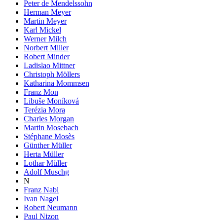
Peter de Mendelssohn
Herman Meyer
Martin Meyer
Karl Mickel
Werner Milch
Norbert Miller
Robert Minder
Ladislao Mittner
Christoph Möllers
Katharina Mommsen
Franz Mon
Libuše Moníková
Terézia Mora
Charles Morgan
Martin Mosebach
Stéphane Mosès
Günther Müller
Herta Müller
Lothar Müller
Adolf Muschg
N
Franz Nabl
Ivan Nagel
Robert Neumann
Paul Nizon