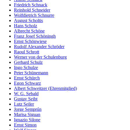
Friedrich Schnack
Reinhold Schneider
Wolfdietrich Schnurre
August Scholtis
Hans Scholz
Albrecht Schöne
Franz Josef Schöningh
Ernst Schönwiese
Rudolf Alexander Schröder
Raoul Schrott
Werner von der Schulenburg
Gerhard Schulz
Ingo Schulze
Peter Schünemann
Ernst Schürch
Egon Schwarz
Albert Schweitzer (Ehrenmitglied)
W. G. Sebald
Gustav Seibt
Lutz Seiler
Jorge Semprún
Marisa Siguan
Ignazio Silone
Ernst Simon