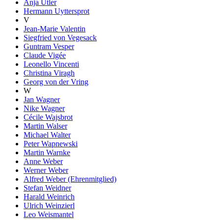
Anja Utler
Hermann Uyttersprot
V
Jean-Marie Valentin
Siegfried von Vegesack
Guntram Vesper
Claude Vigée
Leonello Vincenti
Christina Viragh
Georg von der Vring
W
Jan Wagner
Nike Wagner
Cécile Wajsbrot
Martin Walser
Michael Walter
Peter Wapnewski
Martin Warnke
Anne Weber
Werner Weber
Alfred Weber (Ehrenmitglied)
Stefan Weidner
Harald Weinrich
Ulrich Weinzierl
Leo Weismantel