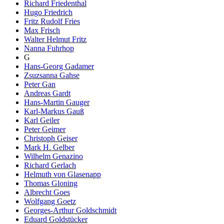
Richard Friedenthal
Hugo Friedrich
Fritz Rudolf Fries
Max Frisch
Walter Helmut Fritz
Nanna Fuhrhop
G
Hans-Georg Gadamer
Zsuzsanna Gahse
Peter Gan
Andreas Gardt
Hans-Martin Gauger
Karl-Markus Gauß
Karl Geiler
Peter Geimer
Christoph Geiser
Mark H. Gelber
Wilhelm Genazino
Richard Gerlach
Helmuth von Glasenapp
Thomas Gloning
Albrecht Goes
Wolfgang Goetz
Georges-Arthur Goldschmidt
Eduard Goldstücker