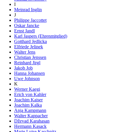
I
Meinrad Inglin
J
Philippe Jaccottet
Oskar Jancke
Ernst Jandl
Karl Jaspers (Ehrenmitglied)
Gotthard Jedlicka
Elfriede Jelinek
Walter Jens
Christian Jenssen
Reinhard Jirgl
Jakob Job
Hanna Johansen
Uwe Johnson
K
Werner Kaegi
Erich von Kahler
Joachim Kaiser
Joachim Kalka
Anja Kampmann
Walter Kappacher
Dževad Karahasan
Hermann Kasack
Marie Luise Kaschnitz