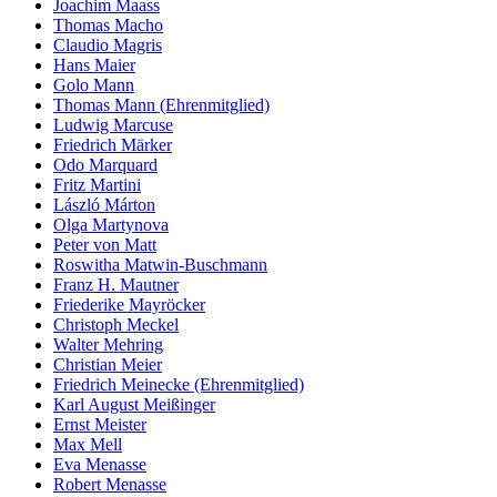
Joachim Maass
Thomas Macho
Claudio Magris
Hans Maier
Golo Mann
Thomas Mann (Ehrenmitglied)
Ludwig Marcuse
Friedrich Märker
Odo Marquard
Fritz Martini
László Márton
Olga Martynova
Peter von Matt
Roswitha Matwin-Buschmann
Franz H. Mautner
Friederike Mayröcker
Christoph Meckel
Walter Mehring
Christian Meier
Friedrich Meinecke (Ehrenmitglied)
Karl August Meißinger
Ernst Meister
Max Mell
Eva Menasse
Robert Menasse