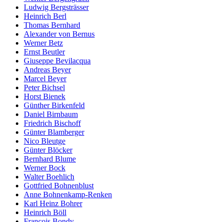
Ludwig Bergsträsser
Heinrich Berl
Thomas Bernhard
Alexander von Bernus
Werner Betz
Ernst Beutler
Giuseppe Bevilacqua
Andreas Beyer
Marcel Beyer
Peter Bichsel
Horst Bienek
Günther Birkenfeld
Daniel Birnbaum
Friedrich Bischoff
Günter Blamberger
Nico Bleutge
Günter Blöcker
Bernhard Blume
Werner Bock
Walter Boehlich
Gottfried Bohnenblust
Anne Bohnenkamp-Renken
Karl Heinz Bohrer
Heinrich Böll
François Bondy