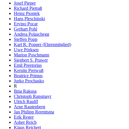
Josef Pieper
Richard Pietraß
Heinz Piontek
Hans Pleschinski
Ervino Pocar
Gerhart Pohl
Andrea Polaschegg
Steffen Popp
Karl R. Popper (Ehrenmitglied)
Uwe Pörksen
Marion Poschmann
Siegbert S. Prawer
Emil Preetorius
Kerstin Preiwuß
Beatrice Primus
Jurko Prochasko
R
Ilma Rakusa
Christoph Ransmayr
Ulrich Raulff
Arne Rautenberg
Jan Philipp Reemtsma
Erik Reger
Asher Reich
Klaus Reichert