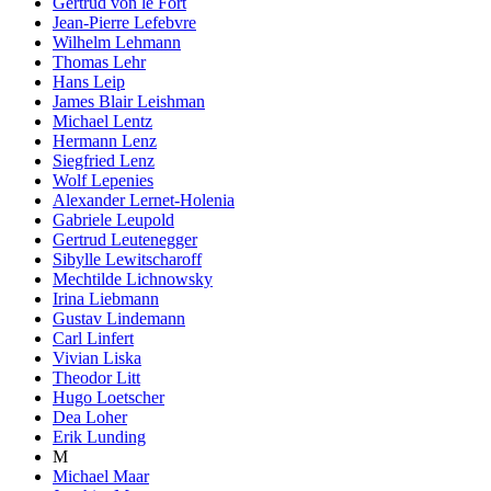
Gertrud von le Fort
Jean-Pierre Lefebvre
Wilhelm Lehmann
Thomas Lehr
Hans Leip
James Blair Leishman
Michael Lentz
Hermann Lenz
Siegfried Lenz
Wolf Lepenies
Alexander Lernet-Holenia
Gabriele Leupold
Gertrud Leutenegger
Sibylle Lewitscharoff
Mechtilde Lichnowsky
Irina Liebmann
Gustav Lindemann
Carl Linfert
Vivian Liska
Theodor Litt
Hugo Loetscher
Dea Loher
Erik Lunding
M
Michael Maar