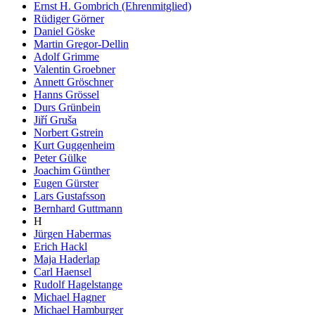
Ernst H. Gombrich (Ehrenmitglied)
Rüdiger Görner
Daniel Göske
Martin Gregor-Dellin
Adolf Grimme
Valentin Groebner
Annett Gröschner
Hanns Grössel
Durs Grünbein
Jiří Gruša
Norbert Gstrein
Kurt Guggenheim
Peter Gülke
Joachim Günther
Eugen Gürster
Lars Gustafsson
Bernhard Guttmann
H
Jürgen Habermas
Erich Hackl
Maja Haderlap
Carl Haensel
Rudolf Hagelstange
Michael Hagner
Michael Hamburger