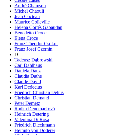
Cesare Cases
André Chamson
Michel Chaouli
Jean Cocteau
Maurice Colleville
Helena Cortés Gabaudan
Benedetto Croce
Elena Croce
Franz Theodor Csokor
Franz Josef Czernin
D
Tadeusz Dąbrowski
Carl Dahlhaus
Daniela Danz
Claudia Dathe
Claude David
Karl Dedecius
Friedrich Christian Delius
Christian Demand
Peter Demetz
Radka Denemarková
Heinrich Detering
Valentina Di Rosa
Friedrich Dieckmann
Heimito von Doderer