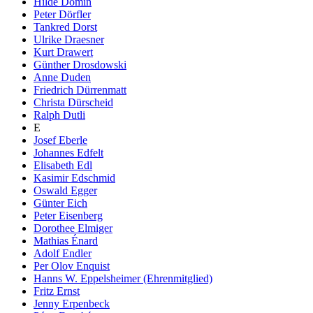
Hilde Domin
Peter Dörfler
Tankred Dorst
Ulrike Draesner
Kurt Drawert
Günther Drosdowski
Anne Duden
Friedrich Dürrenmatt
Christa Dürscheid
Ralph Dutli
E
Josef Eberle
Johannes Edfelt
Elisabeth Edl
Kasimir Edschmid
Oswald Egger
Günter Eich
Peter Eisenberg
Dorothee Elmiger
Mathias Énard
Adolf Endler
Per Olov Enquist
Hanns W. Eppelsheimer (Ehrenmitglied)
Fritz Ernst
Jenny Erpenbeck