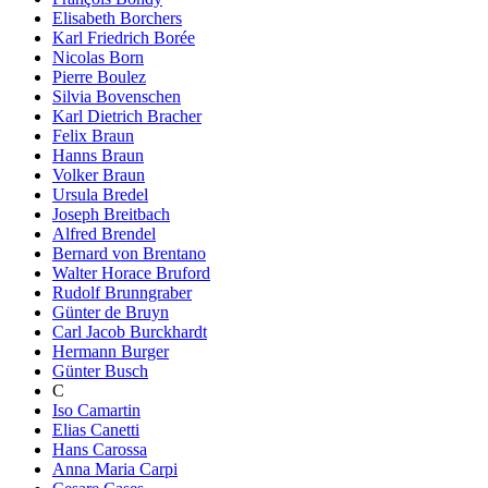
Elisabeth Borchers
Karl Friedrich Borée
Nicolas Born
Pierre Boulez
Silvia Bovenschen
Karl Dietrich Bracher
Felix Braun
Hanns Braun
Volker Braun
Ursula Bredel
Joseph Breitbach
Alfred Brendel
Bernard von Brentano
Walter Horace Bruford
Rudolf Brunngraber
Günter de Bruyn
Carl Jacob Burckhardt
Hermann Burger
Günter Busch
C
Iso Camartin
Elias Canetti
Hans Carossa
Anna Maria Carpi