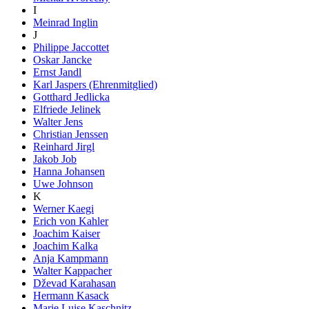
I
Meinrad Inglin
J
Philippe Jaccottet
Oskar Jancke
Ernst Jandl
Karl Jaspers (Ehrenmitglied)
Gotthard Jedlicka
Elfriede Jelinek
Walter Jens
Christian Jenssen
Reinhard Jirgl
Jakob Job
Hanna Johansen
Uwe Johnson
K
Werner Kaegi
Erich von Kahler
Joachim Kaiser
Joachim Kalka
Anja Kampmann
Walter Kappacher
Dževad Karahasan
Hermann Kasack
Marie Luise Kaschnitz