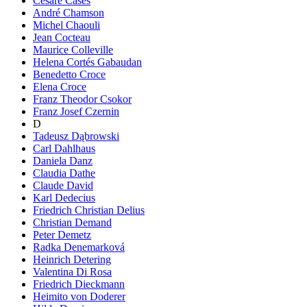
Cesare Cases
André Chamson
Michel Chaouli
Jean Cocteau
Maurice Colleville
Helena Cortés Gabaudan
Benedetto Croce
Elena Croce
Franz Theodor Csokor
Franz Josef Czernin
D
Tadeusz Dąbrowski
Carl Dahlhaus
Daniela Danz
Claudia Dathe
Claude David
Karl Dedecius
Friedrich Christian Delius
Christian Demand
Peter Demetz
Radka Denemarková
Heinrich Detering
Valentina Di Rosa
Friedrich Dieckmann
Heimito von Doderer