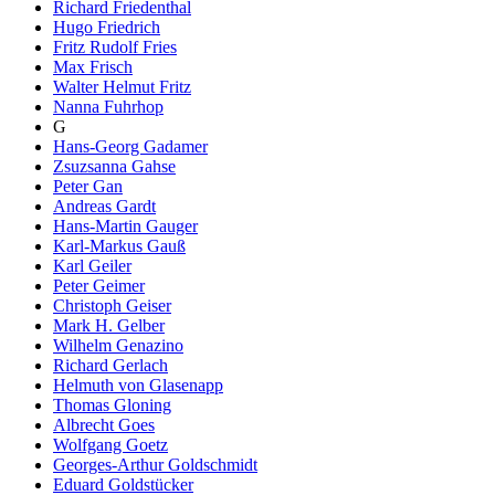
Richard Friedenthal
Hugo Friedrich
Fritz Rudolf Fries
Max Frisch
Walter Helmut Fritz
Nanna Fuhrhop
G
Hans-Georg Gadamer
Zsuzsanna Gahse
Peter Gan
Andreas Gardt
Hans-Martin Gauger
Karl-Markus Gauß
Karl Geiler
Peter Geimer
Christoph Geiser
Mark H. Gelber
Wilhelm Genazino
Richard Gerlach
Helmuth von Glasenapp
Thomas Gloning
Albrecht Goes
Wolfgang Goetz
Georges-Arthur Goldschmidt
Eduard Goldstücker