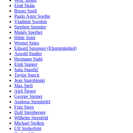
Wolf Singer
Emil Skála
Bruno Snell
Paulo Astor Soethe
Vladimir Sorokin
Stephen Spender
Manès Sperber
Hilde Spiel
Werner Spies
Eduard Spranger (Ehrenmitglied)
Arnold Stadler
Hermann Stahl
Emil Staiger
Saša Stanišić
Taylor Starck
Jean Starobinski
Max Stefl
Aleš Šteger
George Steiner
Andreas Steinhöfel
Fritz Stern
Dolf Sternberger
Wilhelm Sternfeld
Michael Stolleis
Ulf Stolterfoht