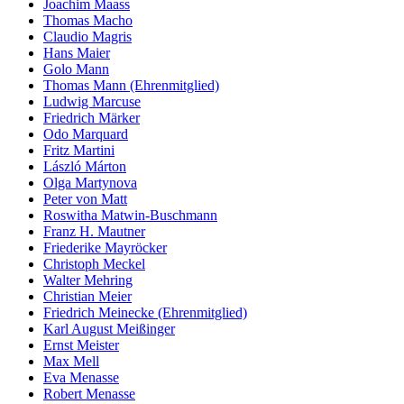
Joachim Maass
Thomas Macho
Claudio Magris
Hans Maier
Golo Mann
Thomas Mann (Ehrenmitglied)
Ludwig Marcuse
Friedrich Märker
Odo Marquard
Fritz Martini
László Márton
Olga Martynova
Peter von Matt
Roswitha Matwin-Buschmann
Franz H. Mautner
Friederike Mayröcker
Christoph Meckel
Walter Mehring
Christian Meier
Friedrich Meinecke (Ehrenmitglied)
Karl August Meißinger
Ernst Meister
Max Mell
Eva Menasse
Robert Menasse