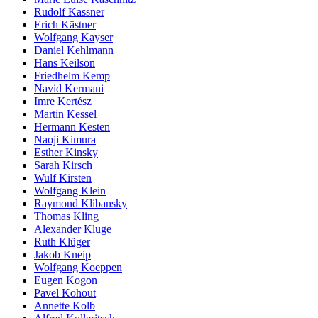
Rudolf Kassner
Erich Kästner
Wolfgang Kayser
Daniel Kehlmann
Hans Keilson
Friedhelm Kemp
Navid Kermani
Imre Kertész
Martin Kessel
Hermann Kesten
Naoji Kimura
Esther Kinsky
Sarah Kirsch
Wulf Kirsten
Wolfgang Klein
Raymond Klibansky
Thomas Kling
Alexander Kluge
Ruth Klüger
Jakob Kneip
Wolfgang Koeppen
Eugen Kogon
Pavel Kohout
Annette Kolb