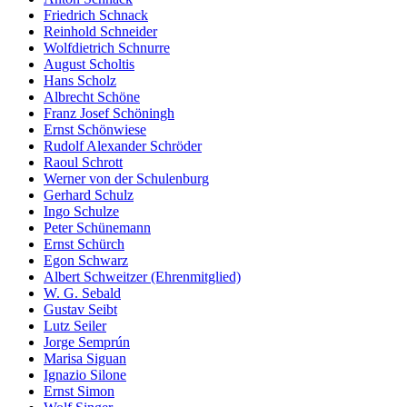
Friedrich Schnack
Reinhold Schneider
Wolfdietrich Schnurre
August Scholtis
Hans Scholz
Albrecht Schöne
Franz Josef Schöningh
Ernst Schönwiese
Rudolf Alexander Schröder
Raoul Schrott
Werner von der Schulenburg
Gerhard Schulz
Ingo Schulze
Peter Schünemann
Ernst Schürch
Egon Schwarz
Albert Schweitzer (Ehrenmitglied)
W. G. Sebald
Gustav Seibt
Lutz Seiler
Jorge Semprún
Marisa Siguan
Ignazio Silone
Ernst Simon