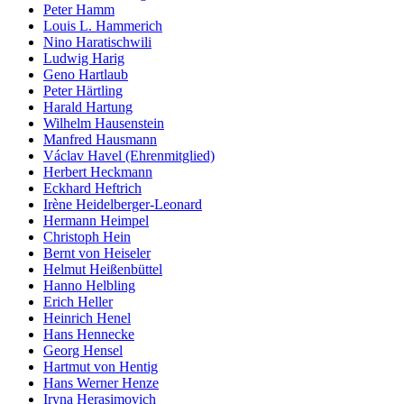
Peter Hamm
Louis L. Hammerich
Nino Haratischwili
Ludwig Harig
Geno Hartlaub
Peter Härtling
Harald Hartung
Wilhelm Hausenstein
Manfred Hausmann
Václav Havel (Ehrenmitglied)
Herbert Heckmann
Eckhard Heftrich
Irène Heidelberger-Leonard
Hermann Heimpel
Christoph Hein
Bernt von Heiseler
Helmut Heißenbüttel
Hanno Helbling
Erich Heller
Heinrich Henel
Hans Hennecke
Georg Hensel
Hartmut von Hentig
Hans Werner Henze
Iryna Herasimovich