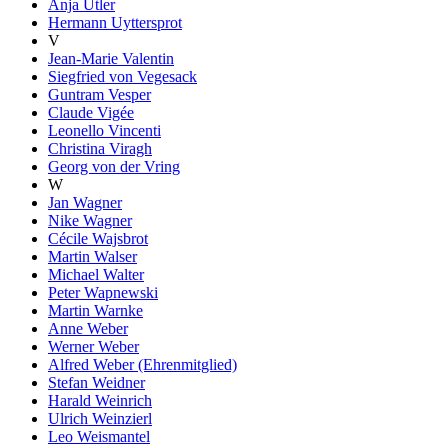
Anja Utler
Hermann Uyttersprot
V
Jean-Marie Valentin
Siegfried von Vegesack
Guntram Vesper
Claude Vigée
Leonello Vincenti
Christina Viragh
Georg von der Vring
W
Jan Wagner
Nike Wagner
Cécile Wajsbrot
Martin Walser
Michael Walter
Peter Wapnewski
Martin Warnke
Anne Weber
Werner Weber
Alfred Weber (Ehrenmitglied)
Stefan Weidner
Harald Weinrich
Ulrich Weinzierl
Leo Weismantel