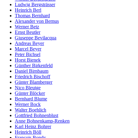
Ludwig Bergsträsser
Heinrich Berl
Thomas Bernhard
Alexander von Bernus
Werner Betz
Ernst Beutler
Giuseppe Bevilacqua
Andreas Beyer
Marcel Beyer
Peter Bichsel
Horst Bienek
Günther Birkenfeld
Daniel Birnbaum
Friedrich Bischoff
Günter Blamberger
Nico Bleutge
Günter Blöcker
Bernhard Blume
Werner Bock
Walter Boehlich
Gottfried Bohnenblust
Anne Bohnenkamp-Renken
Karl Heinz Bohrer
Heinrich Böll
François Bondy