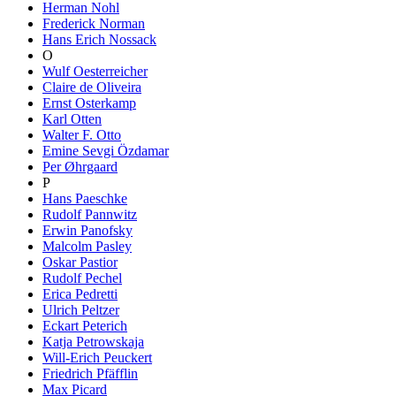
Herman Nohl
Frederick Norman
Hans Erich Nossack
O
Wulf Oesterreicher
Claire de Oliveira
Ernst Osterkamp
Karl Otten
Walter F. Otto
Emine Sevgi Özdamar
Per Øhrgaard
P
Hans Paeschke
Rudolf Pannwitz
Erwin Panofsky
Malcolm Pasley
Oskar Pastior
Rudolf Pechel
Erica Pedretti
Ulrich Peltzer
Eckart Peterich
Katja Petrowskaja
Will-Erich Peuckert
Friedrich Pfäfflin
Max Picard