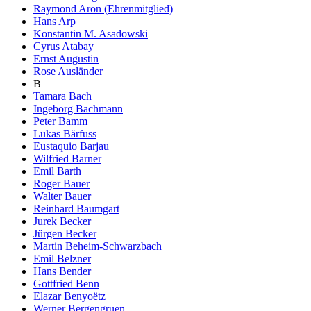
Raymond Aron (Ehrenmitglied)
Hans Arp
Konstantin M. Asadowski
Cyrus Atabay
Ernst Augustin
Rose Ausländer
B
Tamara Bach
Ingeborg Bachmann
Peter Bamm
Lukas Bärfuss
Eustaquio Barjau
Wilfried Barner
Emil Barth
Roger Bauer
Walter Bauer
Reinhard Baumgart
Jurek Becker
Jürgen Becker
Martin Beheim-Schwarzbach
Emil Belzner
Hans Bender
Gottfried Benn
Elazar Benyoëtz
Werner Bergengruen