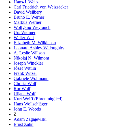
Hans-J. Weitz
Carl Friedrich von Weizsäcker
David Wellbery
Bruno E. Werner
Markus Werner
Wolfgang Weyrauch
Urs Widmer
Walter Wili
Elizabeth M. Wilkinson
Leonard Ashley Willoughby
A. Leslie Willson
Nikolaj N. Wilmont
Joseph Winckler
Józef Wittlin
Frank Witzel
Gabriele Wohmann
Christa Wolf
Ror Wolf
Uljana Wolf
Kurt Wolff (Ehrenmitglied)
Hans Wollschläger
John E. Woods
Z
Adam Zagajewski
Ernst Zahn