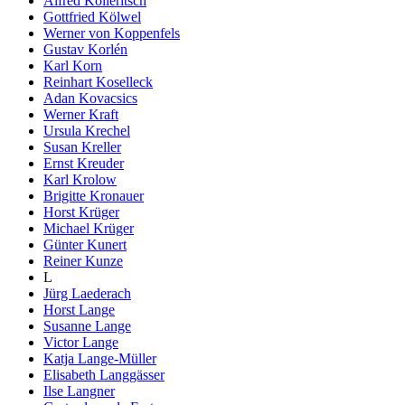
Alfred Kolleritsch
Gottfried Kölwel
Werner von Koppenfels
Gustav Korlén
Karl Korn
Reinhart Koselleck
Adan Kovacsics
Werner Kraft
Ursula Krechel
Susan Kreller
Ernst Kreuder
Karl Krolow
Brigitte Kronauer
Horst Krüger
Michael Krüger
Günter Kunert
Reiner Kunze
L
Jürg Laederach
Horst Lange
Susanne Lange
Victor Lange
Katja Lange-Müller
Elisabeth Langgässer
Ilse Langner