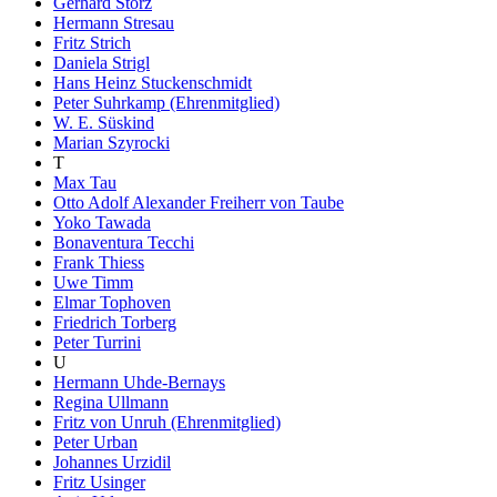
Gerhard Storz
Hermann Stresau
Fritz Strich
Daniela Strigl
Hans Heinz Stuckenschmidt
Peter Suhrkamp (Ehrenmitglied)
W. E. Süskind
Marian Szyrocki
T
Max Tau
Otto Adolf Alexander Freiherr von Taube
Yoko Tawada
Bonaventura Tecchi
Frank Thiess
Uwe Timm
Elmar Tophoven
Friedrich Torberg
Peter Turrini
U
Hermann Uhde-Bernays
Regina Ullmann
Fritz von Unruh (Ehrenmitglied)
Peter Urban
Johannes Urzidil
Fritz Usinger