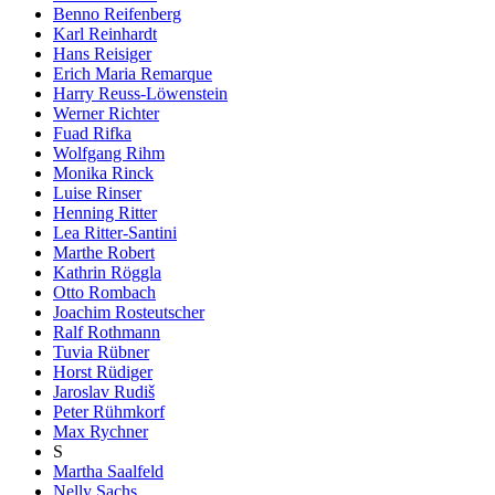
Benno Reifenberg
Karl Reinhardt
Hans Reisiger
Erich Maria Remarque
Harry Reuss-Löwenstein
Werner Richter
Fuad Rifka
Wolfgang Rihm
Monika Rinck
Luise Rinser
Henning Ritter
Lea Ritter-Santini
Marthe Robert
Kathrin Röggla
Otto Rombach
Joachim Rosteutscher
Ralf Rothmann
Tuvia Rübner
Horst Rüdiger
Jaroslav Rudiš
Peter Rühmkorf
Max Rychner
S
Martha Saalfeld
Nelly Sachs