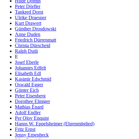
Hilde Domin
Peter Dörfler
Tankred Dorst
Ulrike Draesner
Kurt Drawert
Günther Drosdowski
Anne Duden
Friedrich Dürrenmatt
Christa Dürscheid
Ralph Dutli
E
Josef Eberle
Johannes Edfelt
Elisabeth Edl
Kasimir Edschmid
Oswald Egger
Günter Eich
Peter Eisenberg
Dorothee Elmiger
Mathias Énard
Adolf Endler
Per Olov Enquist
Hanns W. Eppelsheimer (Ehrenmitglied)
Fritz Ernst
Jenny Erpenbeck