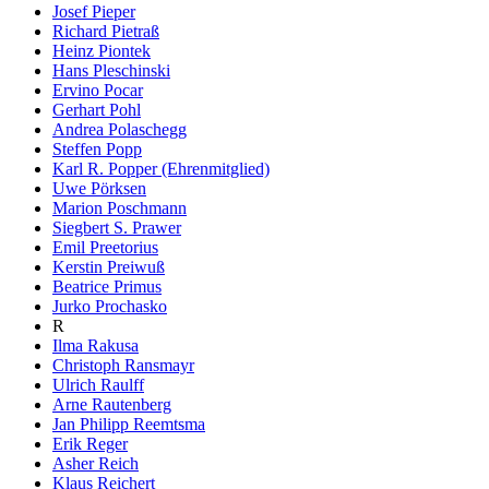
Josef Pieper
Richard Pietraß
Heinz Piontek
Hans Pleschinski
Ervino Pocar
Gerhart Pohl
Andrea Polaschegg
Steffen Popp
Karl R. Popper (Ehrenmitglied)
Uwe Pörksen
Marion Poschmann
Siegbert S. Prawer
Emil Preetorius
Kerstin Preiwuß
Beatrice Primus
Jurko Prochasko
R
Ilma Rakusa
Christoph Ransmayr
Ulrich Raulff
Arne Rautenberg
Jan Philipp Reemtsma
Erik Reger
Asher Reich
Klaus Reichert