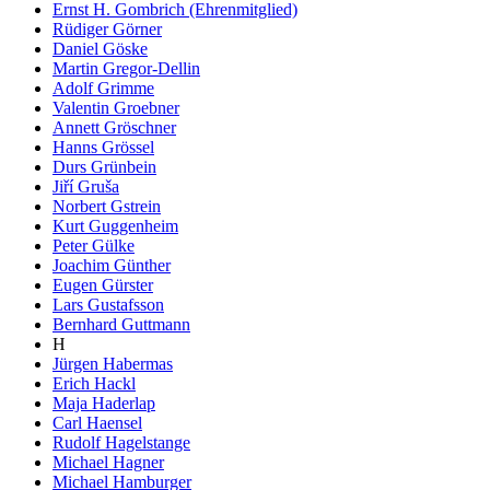
Ernst H. Gombrich (Ehrenmitglied)
Rüdiger Görner
Daniel Göske
Martin Gregor-Dellin
Adolf Grimme
Valentin Groebner
Annett Gröschner
Hanns Grössel
Durs Grünbein
Jiří Gruša
Norbert Gstrein
Kurt Guggenheim
Peter Gülke
Joachim Günther
Eugen Gürster
Lars Gustafsson
Bernhard Guttmann
H
Jürgen Habermas
Erich Hackl
Maja Haderlap
Carl Haensel
Rudolf Hagelstange
Michael Hagner
Michael Hamburger