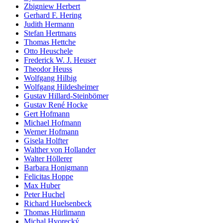
Zbigniew Herbert
Gerhard F. Hering
Judith Hermann
Stefan Hertmans
Thomas Hettche
Otto Heuschele
Frederick W. J. Heuser
Theodor Heuss
Wolfgang Hilbig
Wolfgang Hildesheimer
Gustav Hillard-Steinbömer
Gustav René Hocke
Gert Hofmann
Michael Hofmann
Werner Hofmann
Gisela Holfter
Walther von Hollander
Walter Höllerer
Barbara Honigmann
Felicitas Hoppe
Max Huber
Peter Huchel
Richard Huelsenbeck
Thomas Hürlimann
Michal Hvorecký