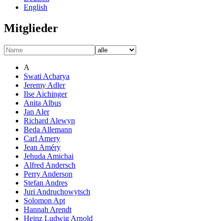
English
Mitglieder
A
Swati Acharya
Jeremy Adler
Ilse Aichinger
Anita Albus
Jan Aler
Richard Alewyn
Beda Allemann
Carl Amery
Jean Améry
Jehuda Amichai
Alfred Andersch
Perry Anderson
Stefan Andres
Juri Andruchowytsch
Solomon Apt
Hannah Arendt
Heinz Ludwig Arnold