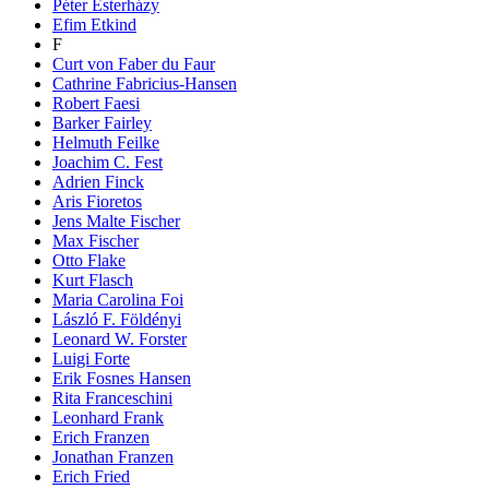
Péter Esterházy
Efim Etkind
F
Curt von Faber du Faur
Cathrine Fabricius-Hansen
Robert Faesi
Barker Fairley
Helmuth Feilke
Joachim C. Fest
Adrien Finck
Aris Fioretos
Jens Malte Fischer
Max Fischer
Otto Flake
Kurt Flasch
Maria Carolina Foi
László F. Földényi
Leonard W. Forster
Luigi Forte
Erik Fosnes Hansen
Rita Franceschini
Leonhard Frank
Erich Franzen
Jonathan Franzen
Erich Fried