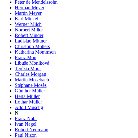
Peter de Mendelssohn
Herman Meyer
Martin Meyer
Karl Mickel
Werner Milch
Norbert Miller
Robert Minder
Ladislao Mittner
Christoph Möllers
Katharina Mommsen
Franz Mon
Libuše Moníková
Terézia Mora
Charles Morgan
Martin Mosebach
Stéphane Mosès
Günther Müller
Herta Müller
Lothar Müller
Adolf Muschg
N
Franz Nabl
Ivan Nagel
Robert Neumann
Paul Nizon