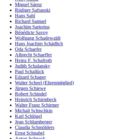
Miguel Sáenz
Rüdiger Safranski
Hans Sahl
Richard Samuel
Joachim Sartorius
Bénédicte Savoy
Wolfgang Schadewaldt
Hans Joachim Schädlich
Oda Schaefer
Albrecht Schaeffer
Heinz F. Schafroth
Judith Schalansky
Paul Schallück
Edzard Schaper
Walter Scheel (Ehrenmitglied)
Jürgen Schiewe
Robert Schindel
Heinrich Schirmbeck
Walter Franz Schirmer
Michail Schischkin
Karl Schlögel
Jean Schlumberger
Claudia Schmölders
Ernst Schnabel
Anton Schnack