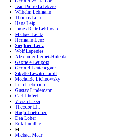
Gertrud von le Fort
Jean-Pierre Lefebvre
Wilhelm Lehmann
Thomas Lehr
Hans Leip
James Blair Leishman
Michael Lentz
Hermann Lenz
Siegfried Lenz
Wolf Lepenies
Alexander Lernet-Holenia
Gabriele Leupold
Gertrud Leutenegger
Sibylle Lewitscharoff
Mechtilde Lichnowsky
Irina Liebmann
Gustav Lindemann
Carl Linfert
Vivian Liska
Theodor Litt
Hugo Loetscher
Dea Loher
Erik Lunding
M
Michael Maar