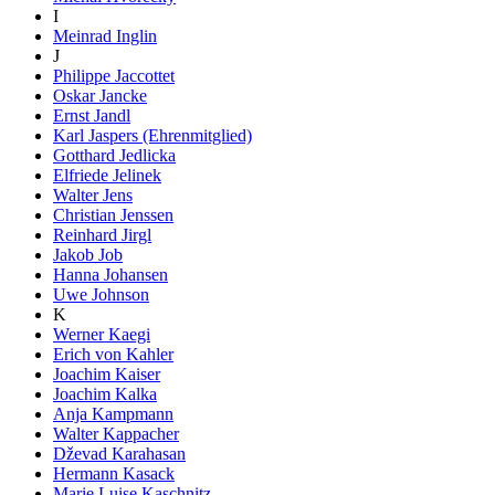
I
Meinrad Inglin
J
Philippe Jaccottet
Oskar Jancke
Ernst Jandl
Karl Jaspers (Ehrenmitglied)
Gotthard Jedlicka
Elfriede Jelinek
Walter Jens
Christian Jenssen
Reinhard Jirgl
Jakob Job
Hanna Johansen
Uwe Johnson
K
Werner Kaegi
Erich von Kahler
Joachim Kaiser
Joachim Kalka
Anja Kampmann
Walter Kappacher
Dževad Karahasan
Hermann Kasack
Marie Luise Kaschnitz