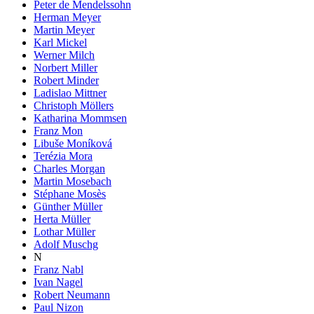
Peter de Mendelssohn
Herman Meyer
Martin Meyer
Karl Mickel
Werner Milch
Norbert Miller
Robert Minder
Ladislao Mittner
Christoph Möllers
Katharina Mommsen
Franz Mon
Libuše Moníková
Terézia Mora
Charles Morgan
Martin Mosebach
Stéphane Mosès
Günther Müller
Herta Müller
Lothar Müller
Adolf Muschg
N
Franz Nabl
Ivan Nagel
Robert Neumann
Paul Nizon