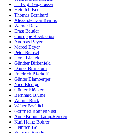
Ludwig Bergsträsser
Heinrich Berl
Thomas Bernhard
Alexander von Bernus
Werner Betz
Ernst Beutler
Giuseppe Bevilacqua
Andreas Beyer
Marcel Beyer
Peter Bichsel
Horst Bienek
Günther Birkenfeld
Daniel Birnbaum
Friedrich Bischoff
Günter Blamberger
Nico Bleutge
Günter Blöcker
Bernhard Blume
Werner Bock
Walter Boehlich
Gottfried Bohnenblust
Anne Bohnenkamp-Renken
Karl Heinz Bohrer
Heinrich Böll
François Bondy