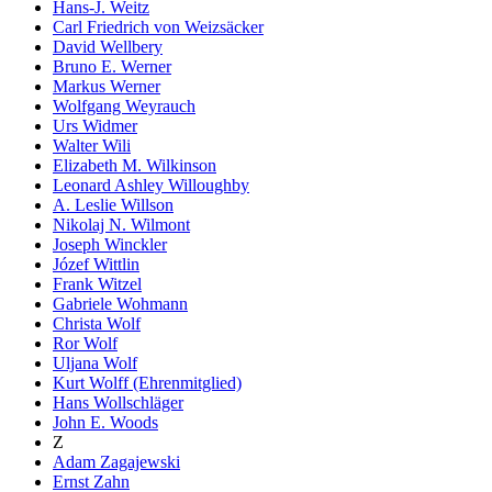
Hans-J. Weitz
Carl Friedrich von Weizsäcker
David Wellbery
Bruno E. Werner
Markus Werner
Wolfgang Weyrauch
Urs Widmer
Walter Wili
Elizabeth M. Wilkinson
Leonard Ashley Willoughby
A. Leslie Willson
Nikolaj N. Wilmont
Joseph Winckler
Józef Wittlin
Frank Witzel
Gabriele Wohmann
Christa Wolf
Ror Wolf
Uljana Wolf
Kurt Wolff (Ehrenmitglied)
Hans Wollschläger
John E. Woods
Z
Adam Zagajewski
Ernst Zahn