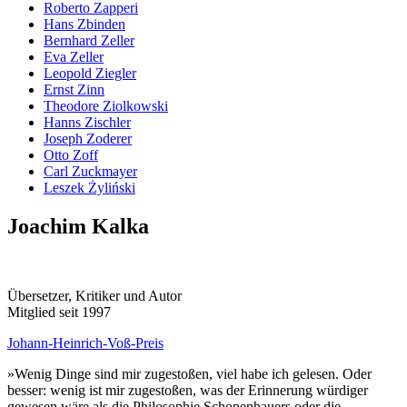
Roberto Zapperi
Hans Zbinden
Bernhard Zeller
Eva Zeller
Leopold Ziegler
Ernst Zinn
Theodore Ziolkowski
Hanns Zischler
Joseph Zoderer
Otto Zoff
Carl Zuckmayer
Leszek Żyliński
Joachim Kalka
Übersetzer, Kritiker und Autor
Mitglied seit 1997
Johann-Heinrich-Voß-Preis
»Wenig Dinge sind mir zugestoßen, viel habe ich gelesen. Oder
besser: wenig ist mir zugestoßen, was der Erinnerung würdiger
gewesen wäre als die Philosophie Schopenhauers oder die