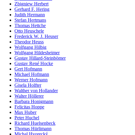
Zbigniew Herbert
Gerhard F. Hering
Judith Hermann
Stefan Hertmans
Thomas Hettche
Otto Heuschele
Frederick W. J. Heuser
Theodor Heuss
Wolfgang Hilbig
Wolfgang Hildesheimer
Gustav Hillard-Steinbömer
Gustav René Hocke
Gert Hofmann
Michael Hofmann
Werner Hofmann
Gisela Holfter
Walther von Hollander
Walter Höllerer
Barbara Honigmann
Felicitas Hoppe
Max Huber
Peter Huchel
Richard Huelsenbeck
Thomas Hürlimann
Michal Hvorecký