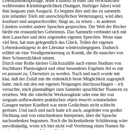
Leierkastenkolportage, seine Existenz in einer fast verwunschen
weltfremden Kleinbürgerlichkeit (Stuttgart, fünfziger Jahre) wird
ihm langsam zum Ausguck. Es beginnt dies und das zu sammeln
(ein infantiler Trieb mit unerschöpflichen Weiterungen), wird älter,
konfuser und anspruchsvoller; fängt an, zu reisen – in anderen
Ländern werden andere Sprachen gesprochen. Die Welt der Bücher
bleibt ein erstaunliches Geheimnis. Das Sammeln verbindet sich mit
dem Lauschen und dem zögernden eigenen Sprechen. Wenn man
viel liest, hat man gelegentlich das Glück, Teilen der eigenen
Lebenskontingenz in der Literatur wiederzubegegnen. Dadurch
erfährt sie eine Verallgemeinerung zu Komik, die ihr manches von
ihrer Schmerzlichkeit nimmt.
Durch eine Reihe kleiner Glückszufälle nach einem Studium von
fruchtbarer Planlosigkeit und ohne besonderes Ergebnis fiel es mir
en passant
zu, Übersetzer zu werden. Nach und nach wurde mir
klar, daß der Zufall mir die erdenklich beste Möglichkeit zugespielt
hatte, mich mit den mir eigenen Neigungen durchzuschlagen – ich
versuchte, mich planmäßiger zum Sammler sprachlicher Nuancen zu
erziehen. Wie die väterliche Werkzeugkiste oder eine der von
sorgsam aufbewahrten praktischen
objets trouvés
wimmelnden
Garagen meiner Kindheit war mein Gedächtnis nicht schlecht
gerüstet. Und nach und nach hatte ich auch, angeleitet von großer
Dichtung und von entschiedenen Interpreten, über die Sprache
nachzudenken begonnen. Noch die lückenhafteste Schilderung wäre
unvollständig, wenn ich hier nicht voll Verehrung einen Namen für