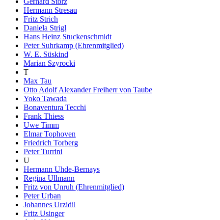
Gerhard Storz
Hermann Stresau
Fritz Strich
Daniela Strigl
Hans Heinz Stuckenschmidt
Peter Suhrkamp (Ehrenmitglied)
W. E. Süskind
Marian Szyrocki
T
Max Tau
Otto Adolf Alexander Freiherr von Taube
Yoko Tawada
Bonaventura Tecchi
Frank Thiess
Uwe Timm
Elmar Tophoven
Friedrich Torberg
Peter Turrini
U
Hermann Uhde-Bernays
Regina Ullmann
Fritz von Unruh (Ehrenmitglied)
Peter Urban
Johannes Urzidil
Fritz Usinger