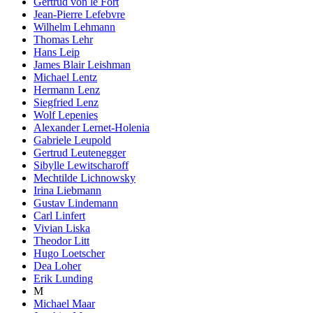
Gertrud von le Fort
Jean-Pierre Lefebvre
Wilhelm Lehmann
Thomas Lehr
Hans Leip
James Blair Leishman
Michael Lentz
Hermann Lenz
Siegfried Lenz
Wolf Lepenies
Alexander Lernet-Holenia
Gabriele Leupold
Gertrud Leutenegger
Sibylle Lewitscharoff
Mechtilde Lichnowsky
Irina Liebmann
Gustav Lindemann
Carl Linfert
Vivian Liska
Theodor Litt
Hugo Loetscher
Dea Loher
Erik Lunding
M
Michael Maar