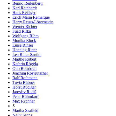
Benno Reifenberg
Karl Reinhardt
Hans Reisiger
Erich Maria Remarque
Harry Reuss-Löwenstein
Werner Richter
Fuad Rifka
Wolfgang Rihm
Monika Rinck
Luise Rinser
Henning Ritter
Lea Ritter-Santini
Marthe Robert
Kathrin Röggla
Otto Rombach
Joachim Rosteutscher
Ralf Rothmann
Tuvia Rübner
Horst Rüdiger
Jaroslav Rudiš
Peter Rühmkorf
Max Rychner
S
Martha Saalfeld
Nelly Sachs