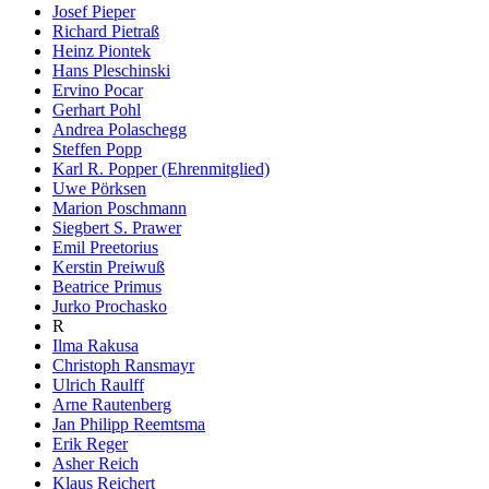
Josef Pieper
Richard Pietraß
Heinz Piontek
Hans Pleschinski
Ervino Pocar
Gerhart Pohl
Andrea Polaschegg
Steffen Popp
Karl R. Popper (Ehrenmitglied)
Uwe Pörksen
Marion Poschmann
Siegbert S. Prawer
Emil Preetorius
Kerstin Preiwuß
Beatrice Primus
Jurko Prochasko
R
Ilma Rakusa
Christoph Ransmayr
Ulrich Raulff
Arne Rautenberg
Jan Philipp Reemtsma
Erik Reger
Asher Reich
Klaus Reichert