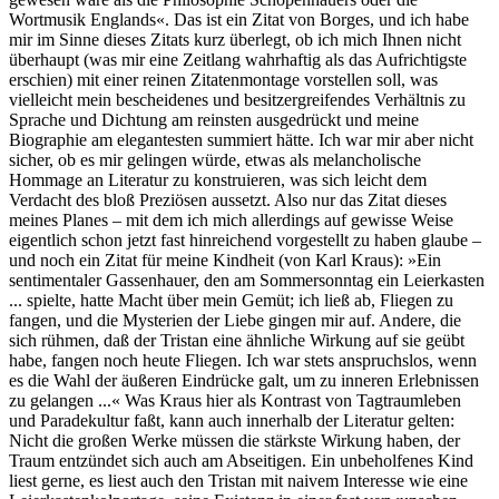
Wortmusik Englands«. Das ist ein Zitat von Borges, und ich habe
mir im Sinne dieses Zitats kurz überlegt, ob ich mich Ihnen nicht
überhaupt (was mir eine Zeitlang wahrhaftig als das Aufrichtigste
erschien) mit einer reinen Zitatenmontage vorstellen soll, was
vielleicht mein bescheidenes und besitzergreifendes Verhältnis zu
Sprache und Dichtung am reinsten ausgedrückt und meine
Biographie am elegantesten summiert hätte. Ich war mir aber nicht
sicher, ob es mir gelingen würde, etwas als melancholische
Hommage an Literatur zu konstruieren, was sich leicht dem
Verdacht des bloß Preziösen aussetzt. Also nur das Zitat dieses
meines Planes – mit dem ich mich allerdings auf gewisse Weise
eigentlich schon jetzt fast hinreichend vorgestellt zu haben glaube –
und noch ein Zitat für meine Kindheit (von Karl Kraus): »Ein
sentimentaler Gassenhauer, den am Sommersonntag ein Leierkasten
... spielte, hatte Macht über mein Gemüt; ich ließ ab, Fliegen zu
fangen, und die Mysterien der Liebe gingen mir auf. Andere, die
sich rühmen, daß der Tristan eine ähnliche Wirkung auf sie geübt
habe, fangen noch heute Fliegen. Ich war stets anspruchslos, wenn
es die Wahl der äußeren Eindrücke galt, um zu inneren Erlebnissen
zu gelangen ...« Was Kraus hier als Kontrast von Tagtraumleben
und Paradekultur faßt, kann auch innerhalb der Literatur gelten:
Nicht die großen Werke müssen die stärkste Wirkung haben, der
Traum entzündet sich auch am Abseitigen. Ein unbeholfenes Kind
liest gerne, es liest auch den Tristan mit naivem Interesse wie eine