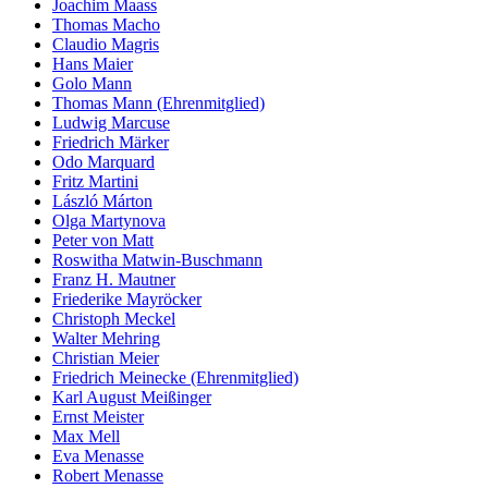
Joachim Maass
Thomas Macho
Claudio Magris
Hans Maier
Golo Mann
Thomas Mann (Ehrenmitglied)
Ludwig Marcuse
Friedrich Märker
Odo Marquard
Fritz Martini
László Márton
Olga Martynova
Peter von Matt
Roswitha Matwin-Buschmann
Franz H. Mautner
Friederike Mayröcker
Christoph Meckel
Walter Mehring
Christian Meier
Friedrich Meinecke (Ehrenmitglied)
Karl August Meißinger
Ernst Meister
Max Mell
Eva Menasse
Robert Menasse