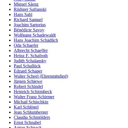
Miguel Sáenz
Rüdiger Safranski
Hans Sahl
Richard Samuel
Joachim Sartorius
Bénédicte Savoy
Wolfgang Schadewaldt
Hans Joachim Schädlich
Oda Schaefer
Albrecht Schaeffer
Heinz F. Schafroth
Judith Schalansky
Paul Schallück
Edzard Schaper
Walter Scheel (Ehrenmitglied)
Jürgen Schiewe
Robert Schindel
Heinrich Schirmbeck
Walter Franz Schirmer
Michail Schischkin
Karl Schlögel
Jean Schlumberger
Claudia Schmölders
Ernst Schnabel
Anton Schnack