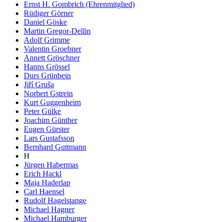
Ernst H. Gombrich (Ehrenmitglied)
Rüdiger Görner
Daniel Göske
Martin Gregor-Dellin
Adolf Grimme
Valentin Groebner
Annett Gröschner
Hanns Grössel
Durs Grünbein
Jiří Gruša
Norbert Gstrein
Kurt Guggenheim
Peter Gülke
Joachim Günther
Eugen Gürster
Lars Gustafsson
Bernhard Guttmann
H
Jürgen Habermas
Erich Hackl
Maja Haderlap
Carl Haensel
Rudolf Hagelstange
Michael Hagner
Michael Hamburger