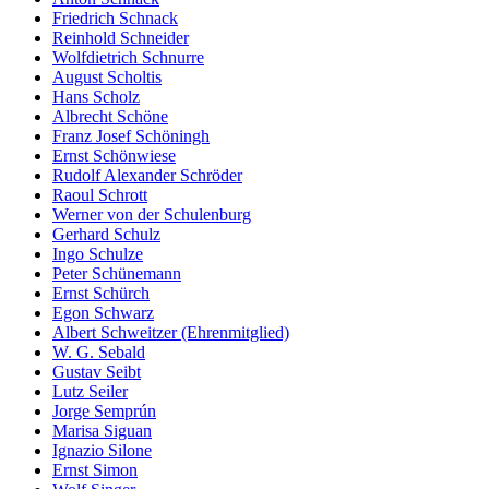
Friedrich Schnack
Reinhold Schneider
Wolfdietrich Schnurre
August Scholtis
Hans Scholz
Albrecht Schöne
Franz Josef Schöningh
Ernst Schönwiese
Rudolf Alexander Schröder
Raoul Schrott
Werner von der Schulenburg
Gerhard Schulz
Ingo Schulze
Peter Schünemann
Ernst Schürch
Egon Schwarz
Albert Schweitzer (Ehrenmitglied)
W. G. Sebald
Gustav Seibt
Lutz Seiler
Jorge Semprún
Marisa Siguan
Ignazio Silone
Ernst Simon