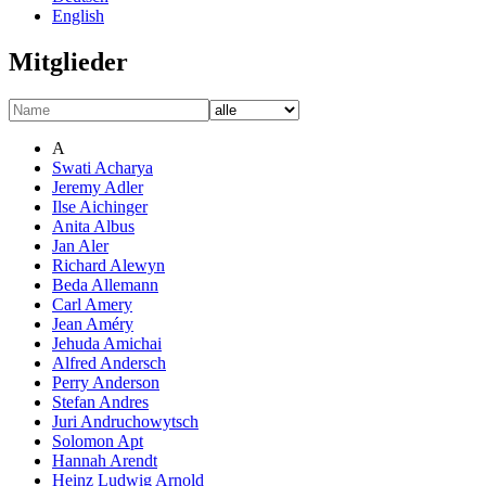
English
Mitglieder
A
Swati Acharya
Jeremy Adler
Ilse Aichinger
Anita Albus
Jan Aler
Richard Alewyn
Beda Allemann
Carl Amery
Jean Améry
Jehuda Amichai
Alfred Andersch
Perry Anderson
Stefan Andres
Juri Andruchowytsch
Solomon Apt
Hannah Arendt
Heinz Ludwig Arnold