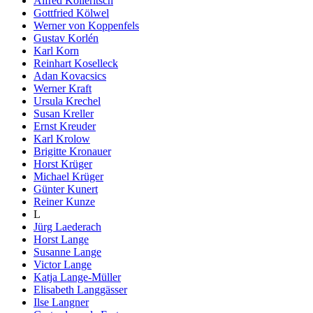
Alfred Kolleritsch
Gottfried Kölwel
Werner von Koppenfels
Gustav Korlén
Karl Korn
Reinhart Koselleck
Adan Kovacsics
Werner Kraft
Ursula Krechel
Susan Kreller
Ernst Kreuder
Karl Krolow
Brigitte Kronauer
Horst Krüger
Michael Krüger
Günter Kunert
Reiner Kunze
L
Jürg Laederach
Horst Lange
Susanne Lange
Victor Lange
Katja Lange-Müller
Elisabeth Langgässer
Ilse Langner