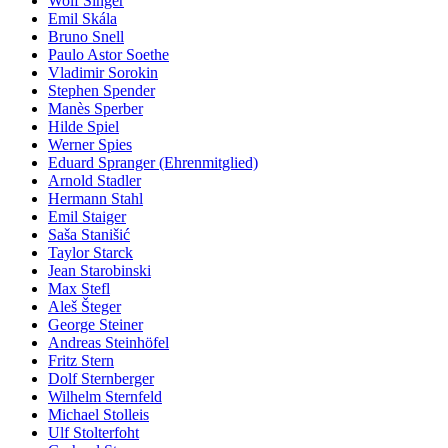
Wolf Singer
Emil Skála
Bruno Snell
Paulo Astor Soethe
Vladimir Sorokin
Stephen Spender
Manès Sperber
Hilde Spiel
Werner Spies
Eduard Spranger (Ehrenmitglied)
Arnold Stadler
Hermann Stahl
Emil Staiger
Saša Stanišić
Taylor Starck
Jean Starobinski
Max Stefl
Aleš Šteger
George Steiner
Andreas Steinhöfel
Fritz Stern
Dolf Sternberger
Wilhelm Sternfeld
Michael Stolleis
Ulf Stolterfoht