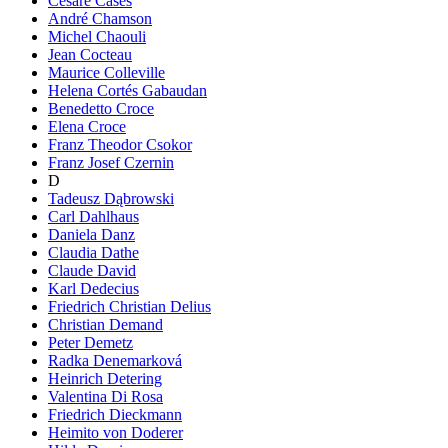
Cesare Cases
André Chamson
Michel Chaouli
Jean Cocteau
Maurice Colleville
Helena Cortés Gabaudan
Benedetto Croce
Elena Croce
Franz Theodor Csokor
Franz Josef Czernin
D
Tadeusz Dąbrowski
Carl Dahlhaus
Daniela Danz
Claudia Dathe
Claude David
Karl Dedecius
Friedrich Christian Delius
Christian Demand
Peter Demetz
Radka Denemarková
Heinrich Detering
Valentina Di Rosa
Friedrich Dieckmann
Heimito von Doderer