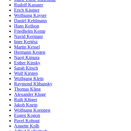
Rudolf Kassner
Erich Kästner
Wolfgang Kayser
Daniel Kehlmann
Hans Keilson
Friedhelm Kemp
Navid Kermani
Imre Kertész
Martin Kessel
Hermann Kesten
Naoji Kimura
Esther Kinsky
Sarah Kirsch
Wulf Kirsten
Wolfgang Klein
Raymond Klibansky
Thomas Kling
Alexander Kluge
Ruth Klüger
Jakob Kneip
Wolfgang Koeppen
Eugen Kogon
Pavel Kohout
Annette Kolb