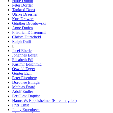
Hilde Domin
Peter Dörfler
Tankred Dorst
Ulrike Draesner
Kurt Drawert
Günther Drosdowski
Anne Duden
Friedrich Dürrenmatt
Christa Dürscheid
Ralph Dutli
E
Josef Eberle
Johannes Edfelt
Elisabeth Edl
Kasimir Edschmid
Oswald Egger
Günter Eich
Peter Eisenberg
Dorothee Elmiger
Mathias Énard
Adolf Endler
Per Olov Enquist
Hanns W. Eppelsheimer (Ehrenmitglied)
Fritz Ernst
Jenny Erpenbeck