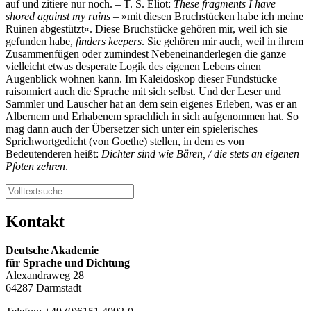
auf und zitiere nur noch. – T. S. Eliot:
These fragments I have
shored against my ruins
– »mit diesen Bruchstücken habe ich meine
Ruinen abgestützt«. Diese Bruchstücke gehören mir, weil ich sie
gefunden habe,
finders keepers
. Sie gehören mir auch, weil in ihrem
Zusammenfügen oder zumindest Nebeneinanderlegen die ganze
vielleicht etwas desperate Logik des eigenen Lebens einen
Augenblick wohnen kann. Im Kaleidoskop dieser Fundstücke
raisonniert auch die Sprache mit sich selbst. Und der Leser und
Sammler und Lauscher hat an dem sein eigenes Erleben, was er an
Albernem und Erhabenem sprachlich in sich aufgenommen hat. So
mag dann auch der Übersetzer sich unter ein spielerisches
Sprichwortgedicht (von Goethe) stellen, in dem es von
Bedeutenderen heißt:
Dichter sind wie Bären, / die stets an eigenen
Pfoten zehren
.
Kontakt
Deutsche Akademie
für Sprache und Dichtung
Alexandraweg 28
64287 Darmstadt