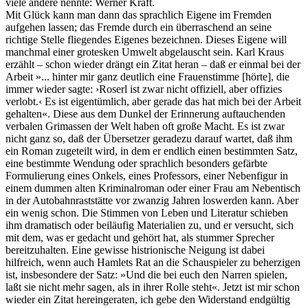
viele andere nennte: Werner Kraft.
Mit Glück kann man dann das sprachlich Eigene im Fremden
aufgehen lassen; das Fremde durch ein überraschend an seine
richtige Stelle fliegendes Eigenes bezeichnen. Dieses Eigene will
manchmal einer grotesken Umwelt abgelauscht sein. Karl Kraus
erzählt – schon wieder drängt ein Zitat heran – daß er einmal bei der
Arbeit »... hinter mir ganz deutlich eine Frauenstimme [hörte], die
immer wieder sagte: ›Roserl ist zwar nicht offiziell, aber offizies
verlobt.‹ Es ist eigentümlich, aber gerade das hat mich bei der Arbeit
gehalten«. Diese aus dem Dunkel der Erinnerung auftauchenden
verbalen Grimassen der Welt haben oft große Macht. Es ist zwar
nicht ganz so, daß der Übersetzer geradezu darauf wartet, daß ihm
ein Roman zugeteilt wird, in dem er endlich einen bestimmten Satz,
eine bestimmte Wendung oder sprachlich besonders gefärbte
Formulierung eines Onkels, eines Professors, einer Nebenfigur in
einem dummen alten Kriminalroman oder einer Frau am Nebentisch
in der Autobahnraststätte vor zwanzig Jahren loswerden kann. Aber
ein wenig schon. Die Stimmen von Leben und Literatur schieben
ihm dramatisch oder beiläufig Materialien zu, und er versucht, sich
mit dem, was er gedacht und gehört hat, als stummer Sprecher
bereitzuhalten. Eine gewisse histrionische Neigung ist dabei
hilfreich, wenn auch Hamlets Rat an die Schauspieler zu beherzigen
ist, insbesondere der Satz: »Und die bei euch den Narren spielen,
laßt sie nicht mehr sagen, als in ihrer Rolle steht«. Jetzt ist mir schon
wieder ein Zitat hereingeraten, ich gebe den Widerstand endgültig