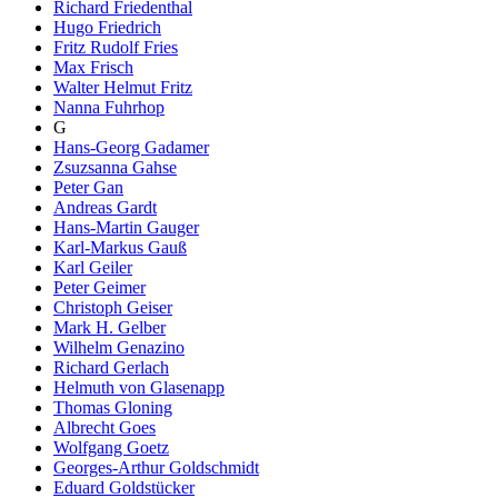
Richard Friedenthal
Hugo Friedrich
Fritz Rudolf Fries
Max Frisch
Walter Helmut Fritz
Nanna Fuhrhop
G
Hans-Georg Gadamer
Zsuzsanna Gahse
Peter Gan
Andreas Gardt
Hans-Martin Gauger
Karl-Markus Gauß
Karl Geiler
Peter Geimer
Christoph Geiser
Mark H. Gelber
Wilhelm Genazino
Richard Gerlach
Helmuth von Glasenapp
Thomas Gloning
Albrecht Goes
Wolfgang Goetz
Georges-Arthur Goldschmidt
Eduard Goldstücker