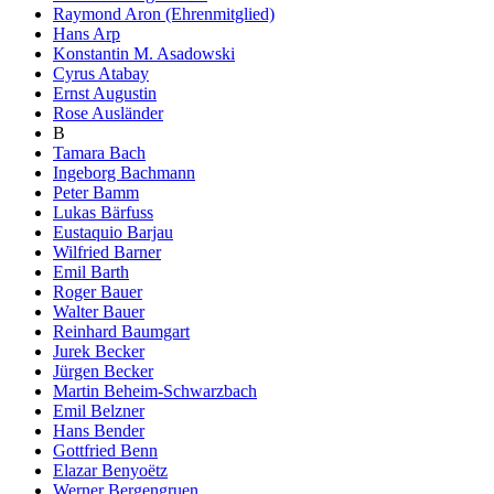
Raymond Aron (Ehrenmitglied)
Hans Arp
Konstantin M. Asadowski
Cyrus Atabay
Ernst Augustin
Rose Ausländer
B
Tamara Bach
Ingeborg Bachmann
Peter Bamm
Lukas Bärfuss
Eustaquio Barjau
Wilfried Barner
Emil Barth
Roger Bauer
Walter Bauer
Reinhard Baumgart
Jurek Becker
Jürgen Becker
Martin Beheim-Schwarzbach
Emil Belzner
Hans Bender
Gottfried Benn
Elazar Benyoëtz
Werner Bergengruen