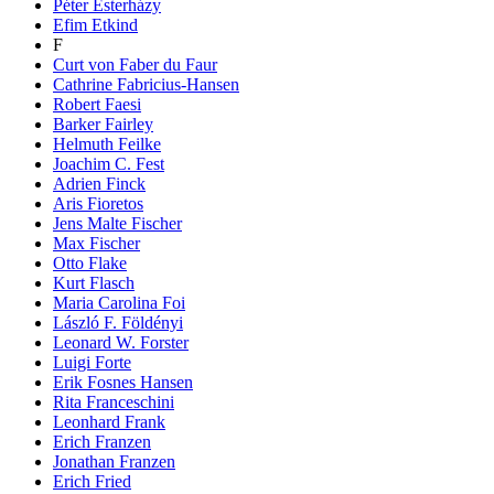
Péter Esterházy
Efim Etkind
F
Curt von Faber du Faur
Cathrine Fabricius-Hansen
Robert Faesi
Barker Fairley
Helmuth Feilke
Joachim C. Fest
Adrien Finck
Aris Fioretos
Jens Malte Fischer
Max Fischer
Otto Flake
Kurt Flasch
Maria Carolina Foi
László F. Földényi
Leonard W. Forster
Luigi Forte
Erik Fosnes Hansen
Rita Franceschini
Leonhard Frank
Erich Franzen
Jonathan Franzen
Erich Fried