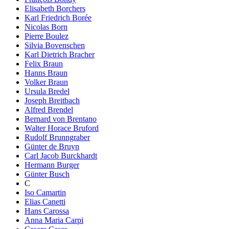
Elisabeth Borchers
Karl Friedrich Borée
Nicolas Born
Pierre Boulez
Silvia Bovenschen
Karl Dietrich Bracher
Felix Braun
Hanns Braun
Volker Braun
Ursula Bredel
Joseph Breitbach
Alfred Brendel
Bernard von Brentano
Walter Horace Bruford
Rudolf Brunngraber
Günter de Bruyn
Carl Jacob Burckhardt
Hermann Burger
Günter Busch
C
Iso Camartin
Elias Canetti
Hans Carossa
Anna Maria Carpi