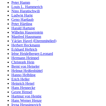
Peter Hamm
Louis L. Hammerich
Nino Haratischwili
Ludwig Harig
Geno Hartlaub
Peter Härtling
Harald Hartung
Wilhelm Hausenstein
Manfred Hausmann
Václav Havel (Ehrenmitglied)
Herbert Heckmann
Eckhard Heftrich
Irène Heidelberger-Leonard
Hermann Heimpel
Christoph Hein
Bernt von Heiseler
Helmut Heißenbüttel
Hanno Helbling
Erich Heller
Heinrich Henel
Hans Hennecke
Georg Hensel
Hartmut von Hentig
Hans Werner Henze
Iryna Herasimovich