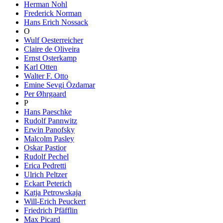
Herman Nohl
Frederick Norman
Hans Erich Nossack
O
Wulf Oesterreicher
Claire de Oliveira
Ernst Osterkamp
Karl Otten
Walter F. Otto
Emine Sevgi Özdamar
Per Øhrgaard
P
Hans Paeschke
Rudolf Pannwitz
Erwin Panofsky
Malcolm Pasley
Oskar Pastior
Rudolf Pechel
Erica Pedretti
Ulrich Peltzer
Eckart Peterich
Katja Petrowskaja
Will-Erich Peuckert
Friedrich Pfäfflin
Max Picard