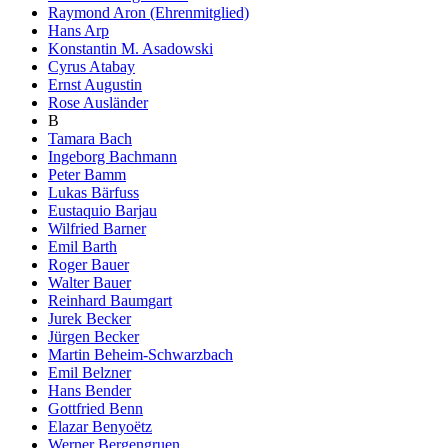
Raymond Aron (Ehrenmitglied)
Hans Arp
Konstantin M. Asadowski
Cyrus Atabay
Ernst Augustin
Rose Ausländer
B
Tamara Bach
Ingeborg Bachmann
Peter Bamm
Lukas Bärfuss
Eustaquio Barjau
Wilfried Barner
Emil Barth
Roger Bauer
Walter Bauer
Reinhard Baumgart
Jurek Becker
Jürgen Becker
Martin Beheim-Schwarzbach
Emil Belzner
Hans Bender
Gottfried Benn
Elazar Benyoëtz
Werner Bergengruen