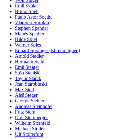
Wolf Singer
Emil Skála
Bruno Snell
Paulo Astor Soethe
Vladimir Sorokin
Stephen Spender
Manès Sperber
Hilde Spiel
Werner Spies
Eduard Spranger (Ehrenmitglied)
Arnold Stadler
Hermann Stahl
Emil Staiger
Saša Stanišić
Taylor Starck
Jean Starobinski
Max Stefl
Aleš Šteger
George Steiner
Andreas Steinhöfel
Fritz Stern
Dolf Sternberger
Wilhelm Sternfeld
Michael Stolleis
Ulf Stolterfoht