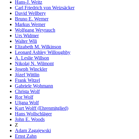
Hans-J. Weitz
Carl Friedrich von Weizsäcker
David Wellbery
Bruno E. Werner
Markus Werner
Wolfgang Weyrauch
Urs Widmer
Walter Wili
Elizabeth M. Wilkinson
Leonard Ashley Willoughby
A. Leslie Willson
Nikolaj N. Wilmont
Joseph Winckler
Józef Wittlin
Frank Witzel
Gabriele Wohmann
Christa Wolf
Ror Wolf
Uljana Wolf
Kurt Wolff (Ehrenmitglied)
Hans Wollschläger
John E. Woods
Z
Adam Zagajewski
Ernst Zahn