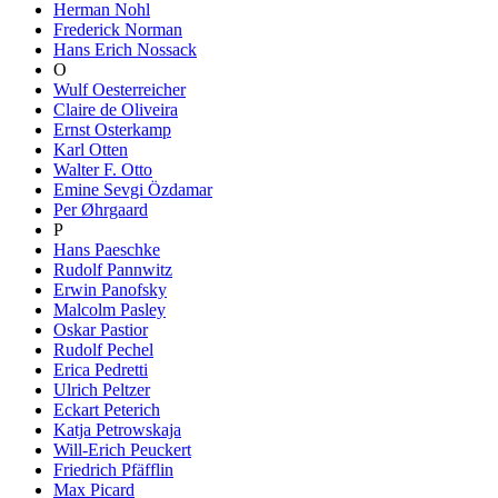
Herman Nohl
Frederick Norman
Hans Erich Nossack
O
Wulf Oesterreicher
Claire de Oliveira
Ernst Osterkamp
Karl Otten
Walter F. Otto
Emine Sevgi Özdamar
Per Øhrgaard
P
Hans Paeschke
Rudolf Pannwitz
Erwin Panofsky
Malcolm Pasley
Oskar Pastior
Rudolf Pechel
Erica Pedretti
Ulrich Peltzer
Eckart Peterich
Katja Petrowskaja
Will-Erich Peuckert
Friedrich Pfäfflin
Max Picard