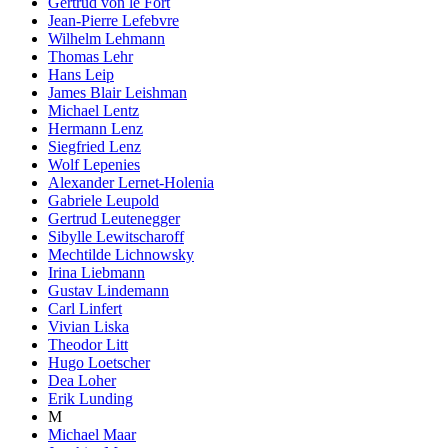
Gertrud von le Fort
Jean-Pierre Lefebvre
Wilhelm Lehmann
Thomas Lehr
Hans Leip
James Blair Leishman
Michael Lentz
Hermann Lenz
Siegfried Lenz
Wolf Lepenies
Alexander Lernet-Holenia
Gabriele Leupold
Gertrud Leutenegger
Sibylle Lewitscharoff
Mechtilde Lichnowsky
Irina Liebmann
Gustav Lindemann
Carl Linfert
Vivian Liska
Theodor Litt
Hugo Loetscher
Dea Loher
Erik Lunding
M
Michael Maar