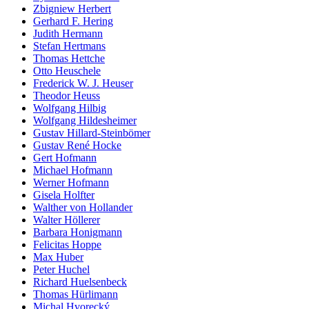
Zbigniew Herbert
Gerhard F. Hering
Judith Hermann
Stefan Hertmans
Thomas Hettche
Otto Heuschele
Frederick W. J. Heuser
Theodor Heuss
Wolfgang Hilbig
Wolfgang Hildesheimer
Gustav Hillard-Steinbömer
Gustav René Hocke
Gert Hofmann
Michael Hofmann
Werner Hofmann
Gisela Holfter
Walther von Hollander
Walter Höllerer
Barbara Honigmann
Felicitas Hoppe
Max Huber
Peter Huchel
Richard Huelsenbeck
Thomas Hürlimann
Michal Hvorecký