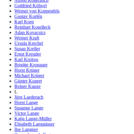
Alfred Kolleritsch
Gottfried Kölwel
Werner von Koppenfels
Gustav Korlén
Karl Korn
Reinhart Koselleck
Adan Kovacsics
Werner Kraft
Ursula Krechel
Susan Kreller
Ernst Kreuder
Karl Krolow
Brigitte Kronauer
Horst Krüger
Michael Krüger
Günter Kunert
Reiner Kunze
L
Jürg Laederach
Horst Lange
Susanne Lange
Victor Lange
Katja Lange-Müller
Elisabeth Langgässer
Ilse Langner