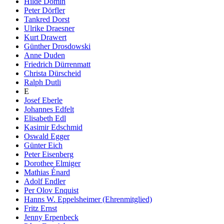
Hilde Domin
Peter Dörfler
Tankred Dorst
Ulrike Draesner
Kurt Drawert
Günther Drosdowski
Anne Duden
Friedrich Dürrenmatt
Christa Dürscheid
Ralph Dutli
E
Josef Eberle
Johannes Edfelt
Elisabeth Edl
Kasimir Edschmid
Oswald Egger
Günter Eich
Peter Eisenberg
Dorothee Elmiger
Mathias Énard
Adolf Endler
Per Olov Enquist
Hanns W. Eppelsheimer (Ehrenmitglied)
Fritz Ernst
Jenny Erpenbeck