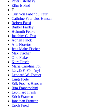
Péter Esterházy
Efim Etkind
F
Curt von Faber du Faur
Cathrine Fabricius-Hansen
Robert Faesi
Barker Fairley
Helmuth Feilke
Joachim C. Fest
Adrien Finck
Aris Fioretos
Jens Malte Fischer
Max Fischer
Otto Flake
Kurt Flasch
Maria Carolina Foi
László F. Földényi
Leonard W. Forster
Luigi Forte
Erik Fosnes Hansen
Rita Franceschini
Leonhard Frank
Erich Franzen
Jonathan Franzen
Erich Fried