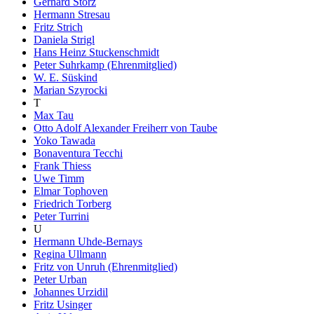
Gerhard Storz
Hermann Stresau
Fritz Strich
Daniela Strigl
Hans Heinz Stuckenschmidt
Peter Suhrkamp (Ehrenmitglied)
W. E. Süskind
Marian Szyrocki
T
Max Tau
Otto Adolf Alexander Freiherr von Taube
Yoko Tawada
Bonaventura Tecchi
Frank Thiess
Uwe Timm
Elmar Tophoven
Friedrich Torberg
Peter Turrini
U
Hermann Uhde-Bernays
Regina Ullmann
Fritz von Unruh (Ehrenmitglied)
Peter Urban
Johannes Urzidil
Fritz Usinger