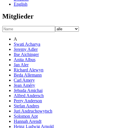
English
Mitglieder
A
Swati Acharya
Jeremy Adler
Ilse Aichinger
Anita Albus
Jan Aler
Richard Alewyn
Beda Allemann
Carl Amery
Jean Améry
Jehuda Amichai
Alfred Andersch
Perry Anderson
Stefan Andres
Juri Andruchowytsch
Solomon Apt
Hannah Arendt
Heinz Ludwig Arnold