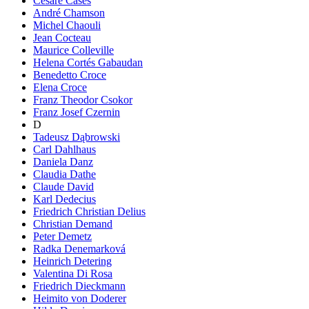
Cesare Cases
André Chamson
Michel Chaouli
Jean Cocteau
Maurice Colleville
Helena Cortés Gabaudan
Benedetto Croce
Elena Croce
Franz Theodor Csokor
Franz Josef Czernin
D
Tadeusz Dąbrowski
Carl Dahlhaus
Daniela Danz
Claudia Dathe
Claude David
Karl Dedecius
Friedrich Christian Delius
Christian Demand
Peter Demetz
Radka Denemarková
Heinrich Detering
Valentina Di Rosa
Friedrich Dieckmann
Heimito von Doderer