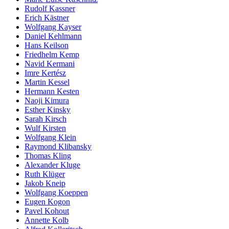
Rudolf Kassner
Erich Kästner
Wolfgang Kayser
Daniel Kehlmann
Hans Keilson
Friedhelm Kemp
Navid Kermani
Imre Kertész
Martin Kessel
Hermann Kesten
Naoji Kimura
Esther Kinsky
Sarah Kirsch
Wulf Kirsten
Wolfgang Klein
Raymond Klibansky
Thomas Kling
Alexander Kluge
Ruth Klüger
Jakob Kneip
Wolfgang Koeppen
Eugen Kogon
Pavel Kohout
Annette Kolb