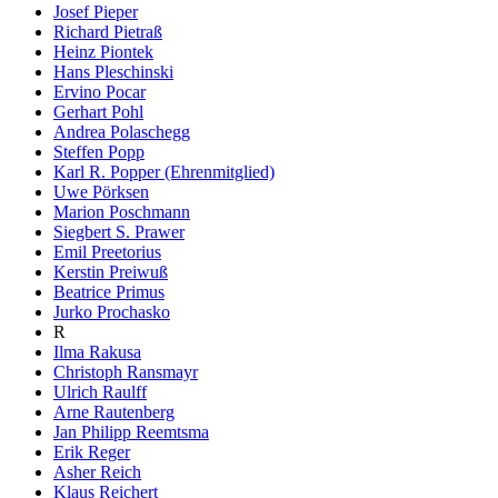
Josef Pieper
Richard Pietraß
Heinz Piontek
Hans Pleschinski
Ervino Pocar
Gerhart Pohl
Andrea Polaschegg
Steffen Popp
Karl R. Popper (Ehrenmitglied)
Uwe Pörksen
Marion Poschmann
Siegbert S. Prawer
Emil Preetorius
Kerstin Preiwuß
Beatrice Primus
Jurko Prochasko
R
Ilma Rakusa
Christoph Ransmayr
Ulrich Raulff
Arne Rautenberg
Jan Philipp Reemtsma
Erik Reger
Asher Reich
Klaus Reichert