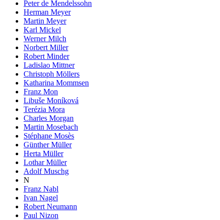
Peter de Mendelssohn
Herman Meyer
Martin Meyer
Karl Mickel
Werner Milch
Norbert Miller
Robert Minder
Ladislao Mittner
Christoph Möllers
Katharina Mommsen
Franz Mon
Libuše Moníková
Terézia Mora
Charles Morgan
Martin Mosebach
Stéphane Mosès
Günther Müller
Herta Müller
Lothar Müller
Adolf Muschg
N
Franz Nabl
Ivan Nagel
Robert Neumann
Paul Nizon