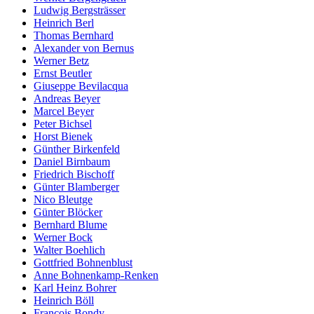
Ludwig Bergsträsser
Heinrich Berl
Thomas Bernhard
Alexander von Bernus
Werner Betz
Ernst Beutler
Giuseppe Bevilacqua
Andreas Beyer
Marcel Beyer
Peter Bichsel
Horst Bienek
Günther Birkenfeld
Daniel Birnbaum
Friedrich Bischoff
Günter Blamberger
Nico Bleutge
Günter Blöcker
Bernhard Blume
Werner Bock
Walter Boehlich
Gottfried Bohnenblust
Anne Bohnenkamp-Renken
Karl Heinz Bohrer
Heinrich Böll
François Bondy