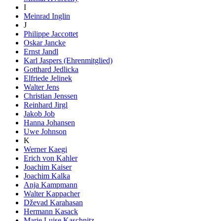
I
Meinrad Inglin
J
Philippe Jaccottet
Oskar Jancke
Ernst Jandl
Karl Jaspers (Ehrenmitglied)
Gotthard Jedlicka
Elfriede Jelinek
Walter Jens
Christian Jenssen
Reinhard Jirgl
Jakob Job
Hanna Johansen
Uwe Johnson
K
Werner Kaegi
Erich von Kahler
Joachim Kaiser
Joachim Kalka
Anja Kampmann
Walter Kappacher
Dževad Karahasan
Hermann Kasack
Marie Luise Kaschnitz