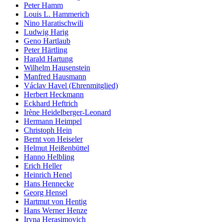
Peter Hamm
Louis L. Hammerich
Nino Haratischwili
Ludwig Harig
Geno Hartlaub
Peter Härtling
Harald Hartung
Wilhelm Hausenstein
Manfred Hausmann
Václav Havel (Ehrenmitglied)
Herbert Heckmann
Eckhard Heftrich
Irène Heidelberger-Leonard
Hermann Heimpel
Christoph Hein
Bernt von Heiseler
Helmut Heißenbüttel
Hanno Helbling
Erich Heller
Heinrich Henel
Hans Hennecke
Georg Hensel
Hartmut von Hentig
Hans Werner Henze
Iryna Herasimovich