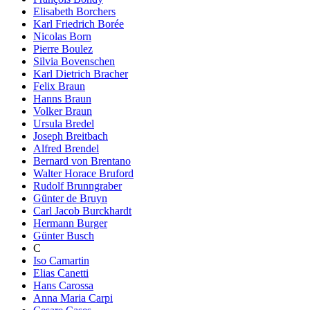
Elisabeth Borchers
Karl Friedrich Borée
Nicolas Born
Pierre Boulez
Silvia Bovenschen
Karl Dietrich Bracher
Felix Braun
Hanns Braun
Volker Braun
Ursula Bredel
Joseph Breitbach
Alfred Brendel
Bernard von Brentano
Walter Horace Bruford
Rudolf Brunngraber
Günter de Bruyn
Carl Jacob Burckhardt
Hermann Burger
Günter Busch
C
Iso Camartin
Elias Canetti
Hans Carossa
Anna Maria Carpi