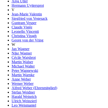
Anja Utler
Hermann Uyttersprot
V
Jean-Marie Valentin
Siegfried von Vegesack
Guntram Vesper
Claude Vigée
Leonello Vincenti
Christina Viragh
Georg von der Vring
W
Jan Wagner
Nike Wagner
Cécile Wajsbrot
Martin Walser
Michael Walter
Peter Wapnewski
Martin Warnke
Anne Weber
Werner Weber
Alfred Weber (Ehrenmitglied)
Stefan Weidner
Harald Weinrich
Ulrich Weinzierl
Leo Weismantel