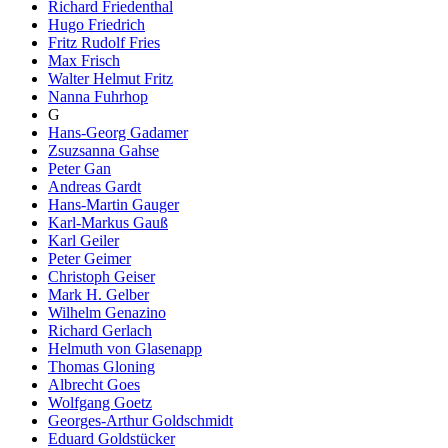
Richard Friedenthal
Hugo Friedrich
Fritz Rudolf Fries
Max Frisch
Walter Helmut Fritz
Nanna Fuhrhop
G
Hans-Georg Gadamer
Zsuzsanna Gahse
Peter Gan
Andreas Gardt
Hans-Martin Gauger
Karl-Markus Gauß
Karl Geiler
Peter Geimer
Christoph Geiser
Mark H. Gelber
Wilhelm Genazino
Richard Gerlach
Helmuth von Glasenapp
Thomas Gloning
Albrecht Goes
Wolfgang Goetz
Georges-Arthur Goldschmidt
Eduard Goldstücker