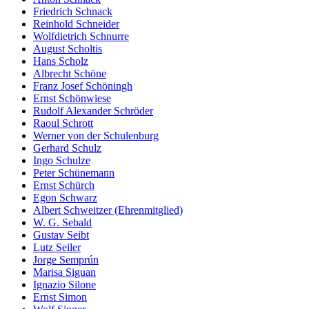
Friedrich Schnack
Reinhold Schneider
Wolfdietrich Schnurre
August Scholtis
Hans Scholz
Albrecht Schöne
Franz Josef Schöningh
Ernst Schönwiese
Rudolf Alexander Schröder
Raoul Schrott
Werner von der Schulenburg
Gerhard Schulz
Ingo Schulze
Peter Schünemann
Ernst Schürch
Egon Schwarz
Albert Schweitzer (Ehrenmitglied)
W. G. Sebald
Gustav Seibt
Lutz Seiler
Jorge Semprún
Marisa Siguan
Ignazio Silone
Ernst Simon