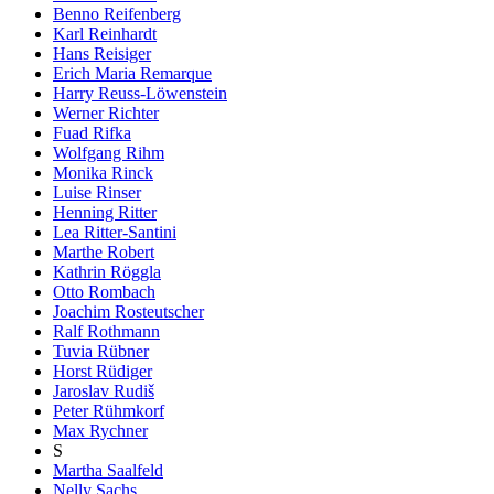
Benno Reifenberg
Karl Reinhardt
Hans Reisiger
Erich Maria Remarque
Harry Reuss-Löwenstein
Werner Richter
Fuad Rifka
Wolfgang Rihm
Monika Rinck
Luise Rinser
Henning Ritter
Lea Ritter-Santini
Marthe Robert
Kathrin Röggla
Otto Rombach
Joachim Rosteutscher
Ralf Rothmann
Tuvia Rübner
Horst Rüdiger
Jaroslav Rudiš
Peter Rühmkorf
Max Rychner
S
Martha Saalfeld
Nelly Sachs