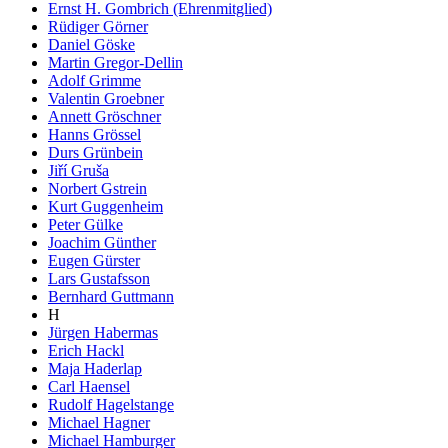
Ernst H. Gombrich (Ehrenmitglied)
Rüdiger Görner
Daniel Göske
Martin Gregor-Dellin
Adolf Grimme
Valentin Groebner
Annett Gröschner
Hanns Grössel
Durs Grünbein
Jiří Gruša
Norbert Gstrein
Kurt Guggenheim
Peter Gülke
Joachim Günther
Eugen Gürster
Lars Gustafsson
Bernhard Guttmann
H
Jürgen Habermas
Erich Hackl
Maja Haderlap
Carl Haensel
Rudolf Hagelstange
Michael Hagner
Michael Hamburger