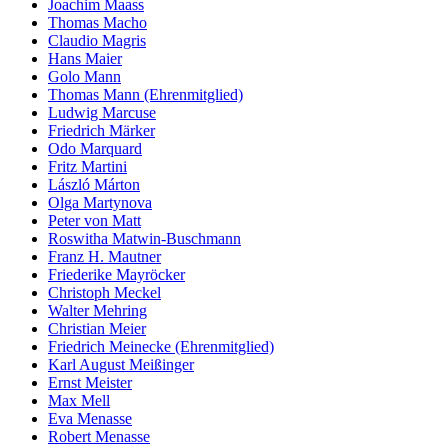
Joachim Maass
Thomas Macho
Claudio Magris
Hans Maier
Golo Mann
Thomas Mann (Ehrenmitglied)
Ludwig Marcuse
Friedrich Märker
Odo Marquard
Fritz Martini
László Márton
Olga Martynova
Peter von Matt
Roswitha Matwin-Buschmann
Franz H. Mautner
Friederike Mayröcker
Christoph Meckel
Walter Mehring
Christian Meier
Friedrich Meinecke (Ehrenmitglied)
Karl August Meißinger
Ernst Meister
Max Mell
Eva Menasse
Robert Menasse