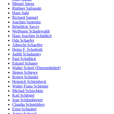
Miguel Sáenz
Rüdiger Safranski
Hans Sahl
Richard Samuel
Joachim Sartorius
Bénédicte Savoy
Wolfgang Schadewaldt
Hans Joachim Schädlich
Oda Schaefer
Albrecht Schaeffer
Heinz F. Schafroth
Judith Schalansky
Paul Schallück
Edzard Schaper
Walter Scheel (Ehrenmitglied)
Jürgen Schiewe
Robert Schindel
Heinrich Schirmbeck
Walter Franz Schirmer
Michail Schischkin
Karl Schlögel
Jean Schlumberger
Claudia Schmölders
Ernst Schnabel
Anton Schnack