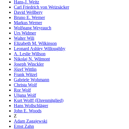
Hans-J. Weitz
Carl Friedrich von Weizsäcker
David Wellbery
Bruno E. Werner
Markus Werner
Wolfgang Weyrauch
Urs Widmer
Walter Wili
Elizabeth M. Wilkinson
Leonard Ashley Willoughby
A. Leslie Willson
Nikolaj N. Wilmont
Joseph Winckler
Józef Wittlin
Frank Witzel
Gabriele Wohmann
Christa Wolf
Ror Wolf
Uljana Wolf
Kurt Wolff (Ehrenmitglied)
Hans Wollschläger
John E. Woods
Z
Adam Zagajewski
Ernst Zahn