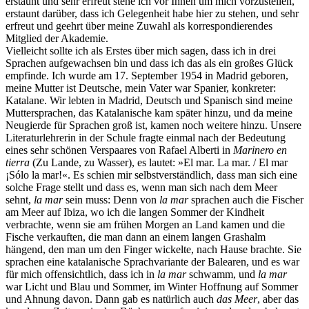
erstaunt und sehr erfreut stehe ich vor Ihnen um mich vorzustellen,
erstaunt darüber, dass ich Gelegenheit habe hier zu stehen, und sehr
erfreut und geehrt über meine Zuwahl als korrespondierendes
Mitglied der Akademie.
Vielleicht sollte ich als Erstes über mich sagen, dass ich in drei
Sprachen aufgewachsen bin und dass ich das als ein großes Glück
empfinde. Ich wurde am 17. September 1954 in Madrid geboren,
meine Mutter ist Deutsche, mein Vater war Spanier, konkreter:
Katalane. Wir lebten in Madrid, Deutsch und Spanisch sind meine
Muttersprachen, das Katalanische kam später hinzu, und da meine
Neugierde für Sprachen groß ist, kamen noch weitere hinzu. Unsere
Literaturlehrerin in der Schule fragte einmal nach der Bedeutung
eines sehr schönen Verspaares von Rafael Alberti in
Marinero en
tierra
(Zu Lande, zu Wasser), es lautet: »El mar. La mar. / El mar
¡Sólo la mar!«. Es schien mir selbstverständlich, dass man sich eine
solche Frage stellt und dass es, wenn man sich nach dem Meer
sehnt,
la mar
sein muss: Denn von
la mar
sprachen auch die Fischer
am Meer auf Ibiza, wo ich die langen Sommer der Kindheit
verbrachte, wenn sie am frühen Morgen an Land kamen und die
Fische verkauften, die man dann an einem langen Grashalm
hängend, den man um den Finger wickelte, nach Hause brachte. Sie
sprachen eine katalanische Sprachvariante der Balearen, und es war
für mich offensichtlich, dass ich in
la mar
schwamm, und
la mar
war Licht und Blau und Sommer, im Winter Hoffnung auf Sommer
und Ahnung davon. Dann gab es natürlich auch
das Meer
, aber das