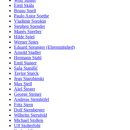
Wolf Singer
Emil Skála
Bruno Snell
Paulo Astor Soethe
Vladimir Sorokin
Stephen Spender
Manès Sperber
Hilde Spiel
Werner Spies
Eduard Spranger (Ehrenmitglied)
Arnold Stadler
Hermann Stahl
Emil Staiger
Saša Stanišić
Taylor Starck
Jean Starobinski
Max Stefl
Aleš Šteger
George Steiner
Andreas Steinhöfel
Fritz Stern
Dolf Sternberger
Wilhelm Sternfeld
Michael Stolleis
Ulf Stolterfoht