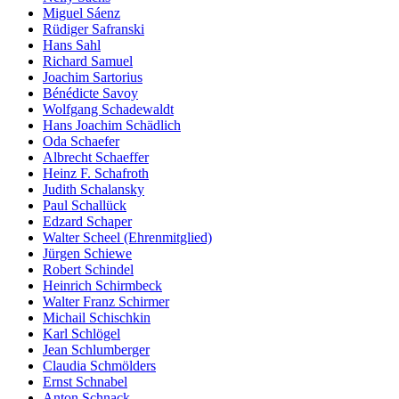
Miguel Sáenz
Rüdiger Safranski
Hans Sahl
Richard Samuel
Joachim Sartorius
Bénédicte Savoy
Wolfgang Schadewaldt
Hans Joachim Schädlich
Oda Schaefer
Albrecht Schaeffer
Heinz F. Schafroth
Judith Schalansky
Paul Schallück
Edzard Schaper
Walter Scheel (Ehrenmitglied)
Jürgen Schiewe
Robert Schindel
Heinrich Schirmbeck
Walter Franz Schirmer
Michail Schischkin
Karl Schlögel
Jean Schlumberger
Claudia Schmölders
Ernst Schnabel
Anton Schnack