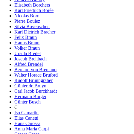
Elisabeth Borchers
Karl Friedrich Borée
Nicolas Born
Pierre Boulez
Silvia Bovenschen
Karl Dietrich Bracher
Felix Braun
Hanns Braun
Volker Braun
Ursula Bredel
Joseph Breitbach
Alfred Brendel
Bernard von Brentano
Walter Horace Bruford
Rudolf Brunngraber
Günter de Bruyn
Carl Jacob Burckhardt
Hermann Burger
Günter Busch
C
Iso Camartin
Elias Canetti
Hans Carossa
Anna Maria Carpi