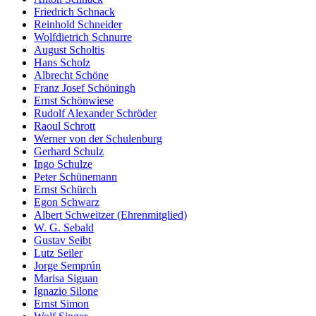
Friedrich Schnack
Reinhold Schneider
Wolfdietrich Schnurre
August Scholtis
Hans Scholz
Albrecht Schöne
Franz Josef Schöningh
Ernst Schönwiese
Rudolf Alexander Schröder
Raoul Schrott
Werner von der Schulenburg
Gerhard Schulz
Ingo Schulze
Peter Schünemann
Ernst Schürch
Egon Schwarz
Albert Schweitzer (Ehrenmitglied)
W. G. Sebald
Gustav Seibt
Lutz Seiler
Jorge Semprún
Marisa Siguan
Ignazio Silone
Ernst Simon