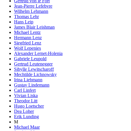
Gertrud von le Fort
Jean-Pierre Lefebvre
Wilhelm Lehmann
Thomas Lehr
Hans Leip
James Blair Leishman
Michael Lentz
Hermann Lenz
Siegfried Lenz
Wolf Lepenies
Alexander Lernet-Holenia
Gabriele Leupold
Gertrud Leutenegger
Sibylle Lewitscharoff
Mechtilde Lichnowsky
Irina Liebmann
Gustav Lindemann
Carl Linfert
Vivian Liska
Theodor Litt
Hugo Loetscher
Dea Loher
Erik Lunding
M
Michael Maar