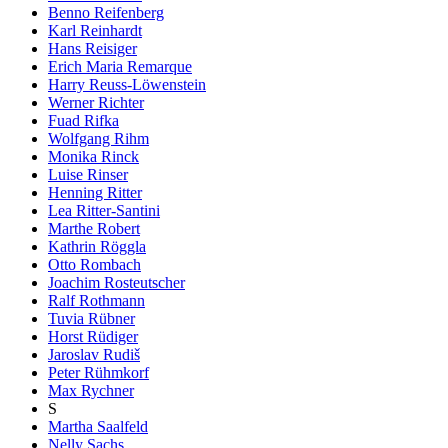
Benno Reifenberg
Karl Reinhardt
Hans Reisiger
Erich Maria Remarque
Harry Reuss-Löwenstein
Werner Richter
Fuad Rifka
Wolfgang Rihm
Monika Rinck
Luise Rinser
Henning Ritter
Lea Ritter-Santini
Marthe Robert
Kathrin Röggla
Otto Rombach
Joachim Rosteutscher
Ralf Rothmann
Tuvia Rübner
Horst Rüdiger
Jaroslav Rudiš
Peter Rühmkorf
Max Rychner
S
Martha Saalfeld
Nelly Sachs