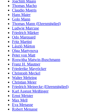
Joachim Maass
Thomas Macho
Claudio Magris
Hans Maier
Golo Mann
Thomas Mann (Ehrenmitglied)
Ludwig Marcuse
Friedrich Märker
Odo Marquard
Fritz Martini
László Márton
Olga Martynova
Peter von Matt
Roswitha Matwin-Buschmann
Franz H. Mautner
Friederike Mayröcker
Christoph Meckel
Walter Mehring
Christian Meier
Friedrich Meinecke (Ehrenmitglied)
Karl August Meißinger
Ernst Meister
Max Mell
Eva Menasse
Robert Menasse