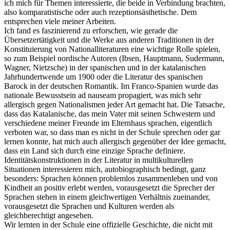
ich mich für Themen interessierte, die beide in Verbindung brachten,
also komparatistische oder auch rezeptionsästhetische. Dem
entsprechen viele meiner Arbeiten.
Ich fand es faszinierend zu erforschen, wie gerade die
Übersetzertätigkeit und die Werke aus anderen Traditionen in der
Konstituierung von Nationalliteraturen eine wichtige Rolle spielen,
so zum Beispiel nordische Autoren (Ibsen, Hauptmann, Sudermann,
Wagner, Nietzsche) in der spanischen und in der katalanischen
Jahrhundertwende um 1900 oder die Literatur des spanischen
Barock in der deutschen Romantik. Im Franco-Spanien wurde das
nationale Bewusstsein ad nauseam propagiert, was mich sehr
allergisch gegen Nationalismen jeder Art gemacht hat. Die Tatsache,
dass das Katalanische, das mein Vater mit seinen Schwestern und
verschiedene meiner Freunde im Elternhaus sprachen, eigentlich
verboten war, so dass man es nicht in der Schule sprechen oder gar
lernen konnte, hat mich auch allergisch gegenüber der Idee gemacht,
dass ein Land sich durch eine einzige Sprache definiere.
Identitätskonstruktionen in der Literatur in multikulturellen
Situationen interessieren mich, autobiographisch bedingt, ganz
besonders: Sprachen können problemlos zusammenleben und von
Kindheit an positiv erlebt werden, vorausgesetzt die Sprecher der
Sprachen stehen in einem gleichwertigen Verhältnis zueinander,
vorausgesetzt die Sprachen und Kulturen werden als
gleichberechtigt angesehen.
Wir lernten in der Schule eine offizielle Geschichte, die nicht mit