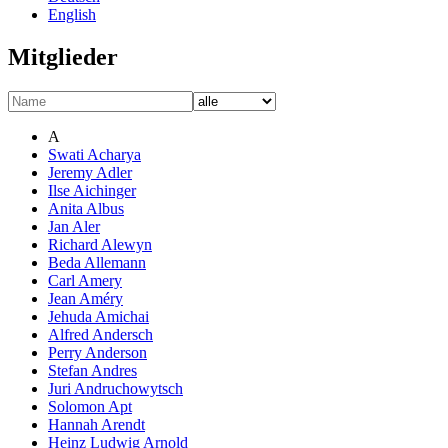
English
Mitglieder
A
Swati Acharya
Jeremy Adler
Ilse Aichinger
Anita Albus
Jan Aler
Richard Alewyn
Beda Allemann
Carl Amery
Jean Améry
Jehuda Amichai
Alfred Andersch
Perry Anderson
Stefan Andres
Juri Andruchowytsch
Solomon Apt
Hannah Arendt
Heinz Ludwig Arnold