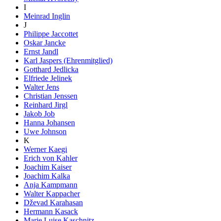
I
Meinrad Inglin
J
Philippe Jaccottet
Oskar Jancke
Ernst Jandl
Karl Jaspers (Ehrenmitglied)
Gotthard Jedlicka
Elfriede Jelinek
Walter Jens
Christian Jenssen
Reinhard Jirgl
Jakob Job
Hanna Johansen
Uwe Johnson
K
Werner Kaegi
Erich von Kahler
Joachim Kaiser
Joachim Kalka
Anja Kampmann
Walter Kappacher
Dževad Karahasan
Hermann Kasack
Marie Luise Kaschnitz