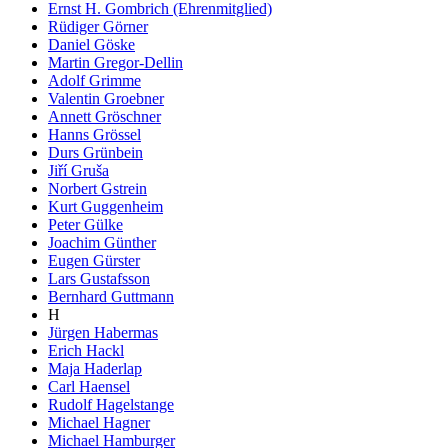
Ernst H. Gombrich (Ehrenmitglied)
Rüdiger Görner
Daniel Göske
Martin Gregor-Dellin
Adolf Grimme
Valentin Groebner
Annett Gröschner
Hanns Grössel
Durs Grünbein
Jiří Gruša
Norbert Gstrein
Kurt Guggenheim
Peter Gülke
Joachim Günther
Eugen Gürster
Lars Gustafsson
Bernhard Guttmann
H
Jürgen Habermas
Erich Hackl
Maja Haderlap
Carl Haensel
Rudolf Hagelstange
Michael Hagner
Michael Hamburger