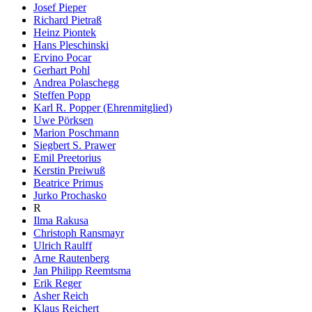
Josef Pieper
Richard Pietraß
Heinz Piontek
Hans Pleschinski
Ervino Pocar
Gerhart Pohl
Andrea Polaschegg
Steffen Popp
Karl R. Popper (Ehrenmitglied)
Uwe Pörksen
Marion Poschmann
Siegbert S. Prawer
Emil Preetorius
Kerstin Preiwuß
Beatrice Primus
Jurko Prochasko
R
Ilma Rakusa
Christoph Ransmayr
Ulrich Raulff
Arne Rautenberg
Jan Philipp Reemtsma
Erik Reger
Asher Reich
Klaus Reichert