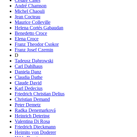
Cesare Cases
André Chamson
Michel Chaouli
Jean Cocteau
Maurice Colleville
Helena Cortés Gabaudan
Benedetto Croce
Elena Croce
Franz Theodor Csokor
Franz Josef Czernin
D
Tadeusz Dąbrowski
Carl Dahlhaus
Daniela Danz
Claudia Dathe
Claude David
Karl Dedecius
Friedrich Christian Delius
Christian Demand
Peter Demetz
Radka Denemarková
Heinrich Detering
Valentina Di Rosa
Friedrich Dieckmann
Heimito von Doderer