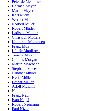
Peter de Mendelssohn
Herman Meyer
Martin Meyer
Karl Mickel
Werner Milch
Norbert Miller
Robert Minder
Ladislao Mittner
Christoph Möllers
Katharina Mommsen
Franz Mon
Libuše Moníková
Terézia Mora
Charles Morgan
Martin Mosebach
Stéphane Mosès
Günther Müller
Herta Müller
Lothar Müller
Adolf Muschg
N
Franz Nabl
Ivan Nagel
Robert Neumann
Paul Nizon