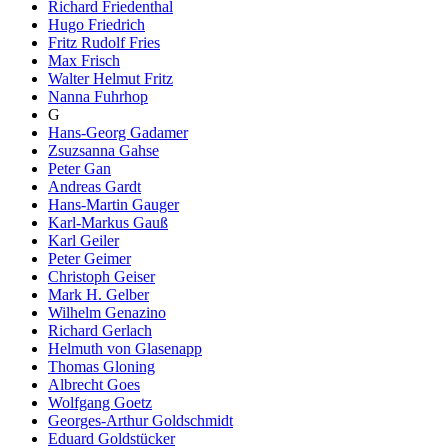
Richard Friedenthal
Hugo Friedrich
Fritz Rudolf Fries
Max Frisch
Walter Helmut Fritz
Nanna Fuhrhop
G
Hans-Georg Gadamer
Zsuzsanna Gahse
Peter Gan
Andreas Gardt
Hans-Martin Gauger
Karl-Markus Gauß
Karl Geiler
Peter Geimer
Christoph Geiser
Mark H. Gelber
Wilhelm Genazino
Richard Gerlach
Helmuth von Glasenapp
Thomas Gloning
Albrecht Goes
Wolfgang Goetz
Georges-Arthur Goldschmidt
Eduard Goldstücker