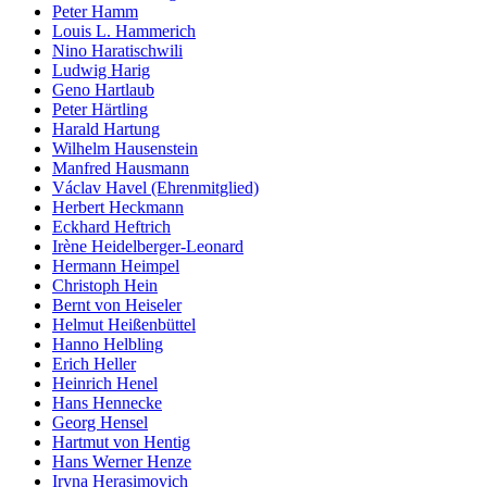
Peter Hamm
Louis L. Hammerich
Nino Haratischwili
Ludwig Harig
Geno Hartlaub
Peter Härtling
Harald Hartung
Wilhelm Hausenstein
Manfred Hausmann
Václav Havel (Ehrenmitglied)
Herbert Heckmann
Eckhard Heftrich
Irène Heidelberger-Leonard
Hermann Heimpel
Christoph Hein
Bernt von Heiseler
Helmut Heißenbüttel
Hanno Helbling
Erich Heller
Heinrich Henel
Hans Hennecke
Georg Hensel
Hartmut von Hentig
Hans Werner Henze
Iryna Herasimovich