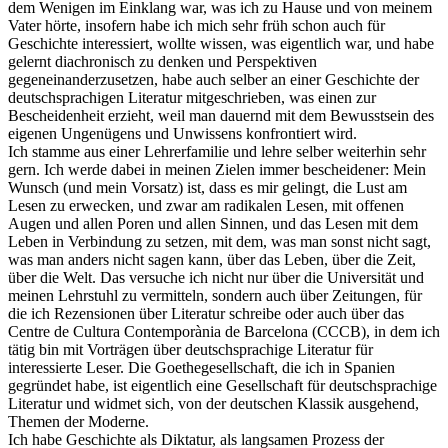
dem Wenigen im Einklang war, was ich zu Hause und von meinem
Vater hörte, insofern habe ich mich sehr früh schon auch für
Geschichte interessiert, wollte wissen, was eigentlich war, und habe
gelernt diachronisch zu denken und Perspektiven
gegeneinanderzusetzen, habe auch selber an einer Geschichte der
deutschsprachigen Literatur mitgeschrieben, was einen zur
Bescheidenheit erzieht, weil man dauernd mit dem Bewusstsein des
eigenen Ungenügens und Unwissens konfrontiert wird.
Ich stamme aus einer Lehrerfamilie und lehre selber weiterhin sehr
gern. Ich werde dabei in meinen Zielen immer bescheidener: Mein
Wunsch (und mein Vorsatz) ist, dass es mir gelingt, die Lust am
Lesen zu erwecken, und zwar am radikalen Lesen, mit offenen
Augen und allen Poren und allen Sinnen, und das Lesen mit dem
Leben in Verbindung zu setzen, mit dem, was man sonst nicht sagt,
was man anders nicht sagen kann, über das Leben, über die Zeit,
über die Welt. Das versuche ich nicht nur über die Universität und
meinen Lehrstuhl zu vermitteln, sondern auch über Zeitungen, für
die ich Rezensionen über Literatur schreibe oder auch über das
Centre de Cultura Contemporània de Barcelona (CCCB), in dem ich
tätig bin mit Vorträgen über deutschsprachige Literatur für
interessierte Leser. Die Goethegesellschaft, die ich in Spanien
gegründet habe, ist eigentlich eine Gesellschaft für deutschsprachige
Literatur und widmet sich, von der deutschen Klassik ausgehend,
Themen der Moderne.
Ich habe Geschichte als Diktatur, als langsamen Prozess der