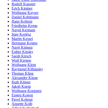
Rudolf Kassner
Erich Kästner
Wolfgang Kayser
Daniel Kehlmann
Hans Keilson
Friedhelm Kemp
Navid Kermani
Imre Kertész
Martin Kessel
Hermann Kesten
Naoji Kimura
Esther Kinsky
Sarah Kirsch
Wulf Kirsten
Wolfgang Klein
Raymond Klibansky
Thomas Kling
Alexander Kluge
Ruth Klüger
Jakob Kneip
Wolfgang Koeppen
Eugen Kogon
Pavel Kohout
Annette Kolb