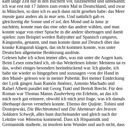
kam lange Zeit nur in den Büchern vor, faszinierend und unbekannt;
ich war erst mit 17 Jahren zum ersten Mal in Deutschland, und zwar
in München, so dass ich es auch dann nicht gesehen habe: das Meer
musste ganz anders als
la mar
sein. Und natürlich gab es
gleichzeitig die Sonne und
el sol
, den Mond und
la luna
: je
nachdem, konnte man das eine oder das andere wählen, und man
konnte sogar von einer Sprache in die andere übertragen und damit
spielen: zum Beispiel werden Babysitter auf Spanisch
canguros
,
Känguruhs, genannt, und man konnte dann auf Deutsch über das
kranke Känguruh klagen, das nicht kommen konnte, was unter
Deutschen allgemeine Bestürzung auslöste.
Gelesen habe ich schon immer alles, was mir unter die Augen kam.
Beim Lesen entschied ich, ob das Weiterlesen lohnte: Meistens tat es
das, wobei einiges besonders beeindruckend war. Ich glaube, ich
habe nie wieder so hingegeben und sozusagen »von der Hand in
den Mund« gelesen wie in meiner Pubertät. Bei meiner Entdeckung
der Lyrik gingen Juan Ramón Jiménez, Antonio Machado und
Rafael Alberti parallel mit Georg Trakl und Bertolt Brecht. Für den
Roman war Thomas Manns
Zauberberg
ein Erlebnis, an das ich
mich noch gut erinnere, obwohl ich mich jetzt frage, was ich damals
überhaupt davon verstehen konnte. Ebenso der
Quijote
, Tolstoi und
Dostojewski,
Die Blechtrommel
und
Die Abenteuer des braven
Soldaten Schwejk
, alles bunt durcheinander und gleich nach der
Lektüre von
Winnetou
kommend. Dass ich Hispanistik und
Germanistik studierte, ist insofern kein Wunder und auch nicht, dass