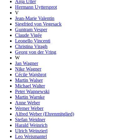
Anja Utler
Hermann Uyttersprot
V
Jean-Marie Valentin
Siegfried von Vegesack
Guntram Vesper
Claude Vigée
Leonello Vincenti
Christina Viragh
Georg von der Vring
W
Jan Wagner
Nike Wagner
Cécile Wajsbrot
Martin Walser
Michael Walter
Peter Wapnewski
Martin Warnke
Anne Weber
Werner Weber
Alfred Weber (Ehrenmitglied)
Stefan Weidner
Harald Weinrich
Ulrich Weinzierl
Leo Weismantel