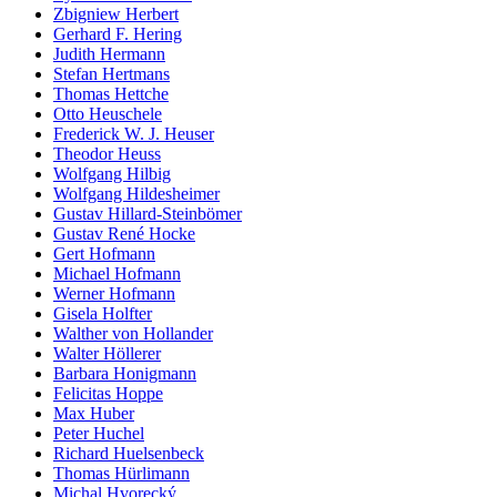
Zbigniew Herbert
Gerhard F. Hering
Judith Hermann
Stefan Hertmans
Thomas Hettche
Otto Heuschele
Frederick W. J. Heuser
Theodor Heuss
Wolfgang Hilbig
Wolfgang Hildesheimer
Gustav Hillard-Steinbömer
Gustav René Hocke
Gert Hofmann
Michael Hofmann
Werner Hofmann
Gisela Holfter
Walther von Hollander
Walter Höllerer
Barbara Honigmann
Felicitas Hoppe
Max Huber
Peter Huchel
Richard Huelsenbeck
Thomas Hürlimann
Michal Hvorecký