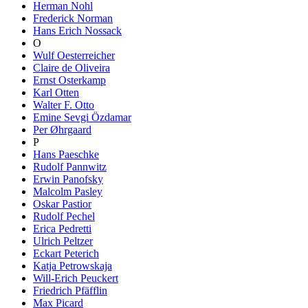
Herman Nohl
Frederick Norman
Hans Erich Nossack
O
Wulf Oesterreicher
Claire de Oliveira
Ernst Osterkamp
Karl Otten
Walter F. Otto
Emine Sevgi Özdamar
Per Øhrgaard
P
Hans Paeschke
Rudolf Pannwitz
Erwin Panofsky
Malcolm Pasley
Oskar Pastior
Rudolf Pechel
Erica Pedretti
Ulrich Peltzer
Eckart Peterich
Katja Petrowskaja
Will-Erich Peuckert
Friedrich Pfäfflin
Max Picard