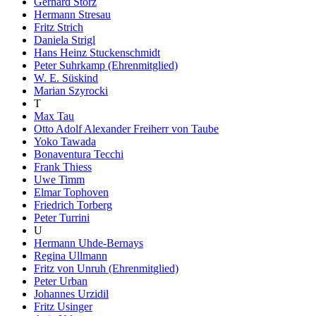
Gerhard Storz
Hermann Stresau
Fritz Strich
Daniela Strigl
Hans Heinz Stuckenschmidt
Peter Suhrkamp (Ehrenmitglied)
W. E. Süskind
Marian Szyrocki
T
Max Tau
Otto Adolf Alexander Freiherr von Taube
Yoko Tawada
Bonaventura Tecchi
Frank Thiess
Uwe Timm
Elmar Tophoven
Friedrich Torberg
Peter Turrini
U
Hermann Uhde-Bernays
Regina Ullmann
Fritz von Unruh (Ehrenmitglied)
Peter Urban
Johannes Urzidil
Fritz Usinger