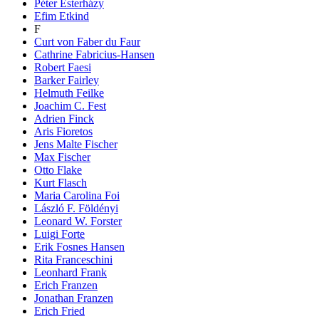
Péter Esterházy
Efim Etkind
F
Curt von Faber du Faur
Cathrine Fabricius-Hansen
Robert Faesi
Barker Fairley
Helmuth Feilke
Joachim C. Fest
Adrien Finck
Aris Fioretos
Jens Malte Fischer
Max Fischer
Otto Flake
Kurt Flasch
Maria Carolina Foi
László F. Földényi
Leonard W. Forster
Luigi Forte
Erik Fosnes Hansen
Rita Franceschini
Leonhard Frank
Erich Franzen
Jonathan Franzen
Erich Fried