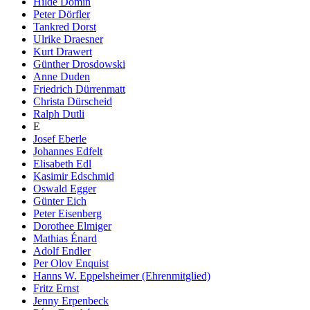
Hilde Domin
Peter Dörfler
Tankred Dorst
Ulrike Draesner
Kurt Drawert
Günther Drosdowski
Anne Duden
Friedrich Dürrenmatt
Christa Dürscheid
Ralph Dutli
E
Josef Eberle
Johannes Edfelt
Elisabeth Edl
Kasimir Edschmid
Oswald Egger
Günter Eich
Peter Eisenberg
Dorothee Elmiger
Mathias Énard
Adolf Endler
Per Olov Enquist
Hanns W. Eppelsheimer (Ehrenmitglied)
Fritz Ernst
Jenny Erpenbeck