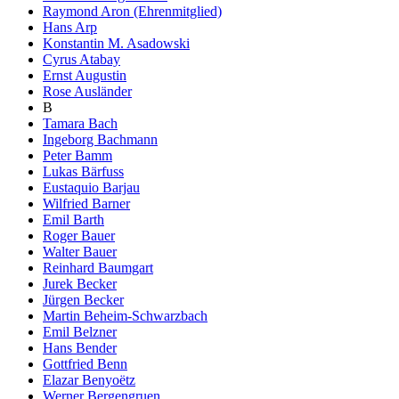
Raymond Aron (Ehrenmitglied)
Hans Arp
Konstantin M. Asadowski
Cyrus Atabay
Ernst Augustin
Rose Ausländer
B
Tamara Bach
Ingeborg Bachmann
Peter Bamm
Lukas Bärfuss
Eustaquio Barjau
Wilfried Barner
Emil Barth
Roger Bauer
Walter Bauer
Reinhard Baumgart
Jurek Becker
Jürgen Becker
Martin Beheim-Schwarzbach
Emil Belzner
Hans Bender
Gottfried Benn
Elazar Benyoëtz
Werner Bergengruen