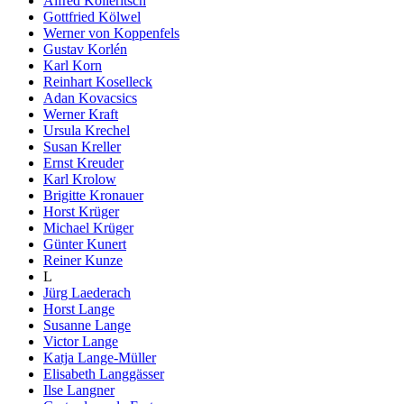
Alfred Kolleritsch
Gottfried Kölwel
Werner von Koppenfels
Gustav Korlén
Karl Korn
Reinhart Koselleck
Adan Kovacsics
Werner Kraft
Ursula Krechel
Susan Kreller
Ernst Kreuder
Karl Krolow
Brigitte Kronauer
Horst Krüger
Michael Krüger
Günter Kunert
Reiner Kunze
L
Jürg Laederach
Horst Lange
Susanne Lange
Victor Lange
Katja Lange-Müller
Elisabeth Langgässer
Ilse Langner