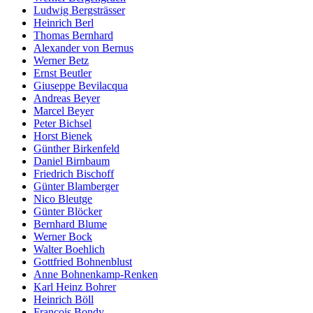
Ludwig Bergsträsser
Heinrich Berl
Thomas Bernhard
Alexander von Bernus
Werner Betz
Ernst Beutler
Giuseppe Bevilacqua
Andreas Beyer
Marcel Beyer
Peter Bichsel
Horst Bienek
Günther Birkenfeld
Daniel Birnbaum
Friedrich Bischoff
Günter Blamberger
Nico Bleutge
Günter Blöcker
Bernhard Blume
Werner Bock
Walter Boehlich
Gottfried Bohnenblust
Anne Bohnenkamp-Renken
Karl Heinz Bohrer
Heinrich Böll
François Bondy