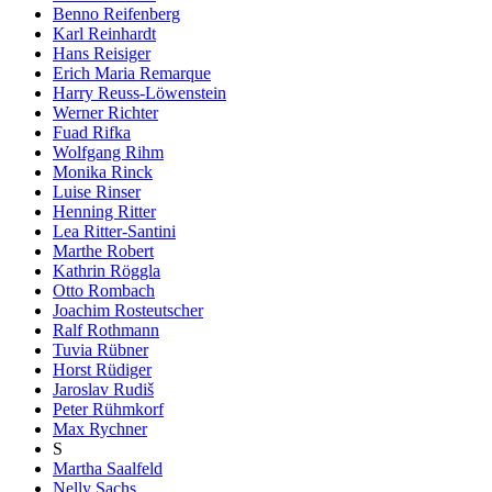
Benno Reifenberg
Karl Reinhardt
Hans Reisiger
Erich Maria Remarque
Harry Reuss-Löwenstein
Werner Richter
Fuad Rifka
Wolfgang Rihm
Monika Rinck
Luise Rinser
Henning Ritter
Lea Ritter-Santini
Marthe Robert
Kathrin Röggla
Otto Rombach
Joachim Rosteutscher
Ralf Rothmann
Tuvia Rübner
Horst Rüdiger
Jaroslav Rudiš
Peter Rühmkorf
Max Rychner
S
Martha Saalfeld
Nelly Sachs