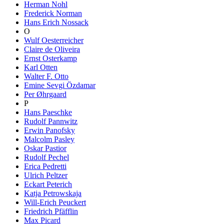
Herman Nohl
Frederick Norman
Hans Erich Nossack
O
Wulf Oesterreicher
Claire de Oliveira
Ernst Osterkamp
Karl Otten
Walter F. Otto
Emine Sevgi Özdamar
Per Øhrgaard
P
Hans Paeschke
Rudolf Pannwitz
Erwin Panofsky
Malcolm Pasley
Oskar Pastior
Rudolf Pechel
Erica Pedretti
Ulrich Peltzer
Eckart Peterich
Katja Petrowskaja
Will-Erich Peuckert
Friedrich Pfäfflin
Max Picard