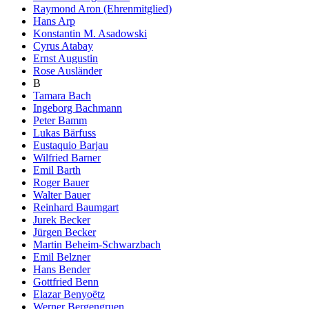
Raymond Aron (Ehrenmitglied)
Hans Arp
Konstantin M. Asadowski
Cyrus Atabay
Ernst Augustin
Rose Ausländer
B
Tamara Bach
Ingeborg Bachmann
Peter Bamm
Lukas Bärfuss
Eustaquio Barjau
Wilfried Barner
Emil Barth
Roger Bauer
Walter Bauer
Reinhard Baumgart
Jurek Becker
Jürgen Becker
Martin Beheim-Schwarzbach
Emil Belzner
Hans Bender
Gottfried Benn
Elazar Benyoëtz
Werner Bergengruen