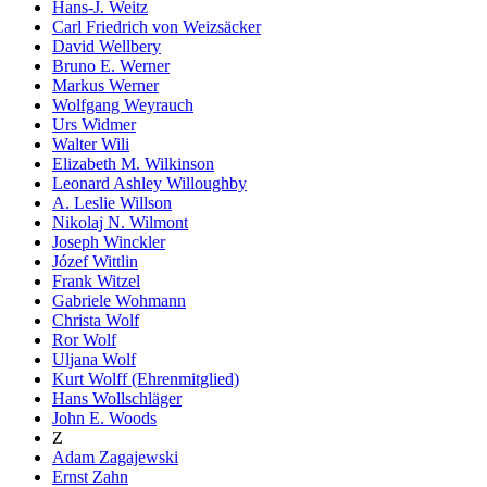
Hans-J. Weitz
Carl Friedrich von Weizsäcker
David Wellbery
Bruno E. Werner
Markus Werner
Wolfgang Weyrauch
Urs Widmer
Walter Wili
Elizabeth M. Wilkinson
Leonard Ashley Willoughby
A. Leslie Willson
Nikolaj N. Wilmont
Joseph Winckler
Józef Wittlin
Frank Witzel
Gabriele Wohmann
Christa Wolf
Ror Wolf
Uljana Wolf
Kurt Wolff (Ehrenmitglied)
Hans Wollschläger
John E. Woods
Z
Adam Zagajewski
Ernst Zahn