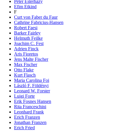
Péter Esterházy
Efim Etkind
F
Curt von Faber du Faur
Cathrine Fabricius-Hansen
Robert Faesi
Barker Fairley
Helmuth Feilke
Joachim C. Fest
Adrien Finck
Aris Fioretos
Jens Malte Fischer
Max Fischer
Otto Flake
Kurt Flasch
Maria Carolina Foi
László F. Földényi
Leonard W. Forster
Luigi Forte
Erik Fosnes Hansen
Rita Franceschini
Leonhard Frank
Erich Franzen
Jonathan Franzen
Erich Fried