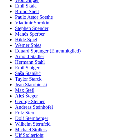
Wolf Singer
Emil Skála
Bruno Snell
Paulo Astor Soethe
Vladimir Sorokin
Stephen Spender
Manès Sperber
Hilde Spiel
Werner Spies
Eduard Spranger (Ehrenmitglied)
Arnold Stadler
Hermann Stahl
Emil Staiger
Saša Stanišić
Taylor Starck
Jean Starobinski
Max Stefl
Aleš Šteger
George Steiner
Andreas Steinhöfel
Fritz Stern
Dolf Sternberger
Wilhelm Sternfeld
Michael Stolleis
Ulf Stolterfoht