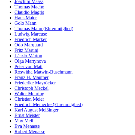
Joachim Maass
Thomas Macho
Claudio Magris
Hans Maier
Golo Mann
Thomas Mann (Ehrenmitglied)
Ludwig Marcuse
Friedrich Märker
Odo Marquard
Fritz Martini
László Márton
Olga Martynova
Peter von Matt
Roswitha Matwin-Buschmann
Franz H. Mautner
Friederike Mayröcker
Christoph Meckel
Walter Mehring
Christian Meier
Friedrich Meinecke (Ehrenmitglied)
Karl August Meißinger
Ernst Meister
Max Mell
Eva Menasse
Robert Menasse