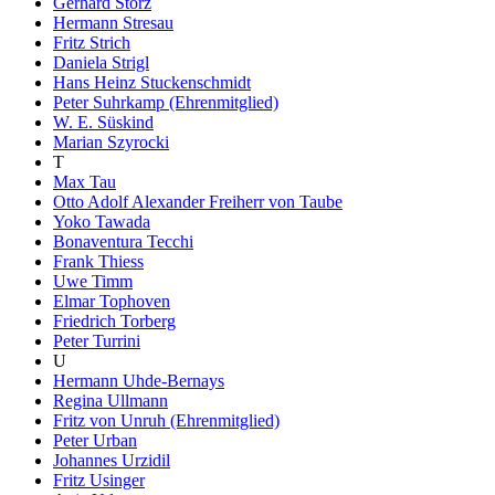
Gerhard Storz
Hermann Stresau
Fritz Strich
Daniela Strigl
Hans Heinz Stuckenschmidt
Peter Suhrkamp (Ehrenmitglied)
W. E. Süskind
Marian Szyrocki
T
Max Tau
Otto Adolf Alexander Freiherr von Taube
Yoko Tawada
Bonaventura Tecchi
Frank Thiess
Uwe Timm
Elmar Tophoven
Friedrich Torberg
Peter Turrini
U
Hermann Uhde-Bernays
Regina Ullmann
Fritz von Unruh (Ehrenmitglied)
Peter Urban
Johannes Urzidil
Fritz Usinger