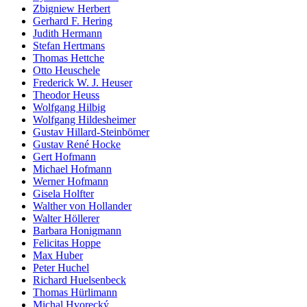
Zbigniew Herbert
Gerhard F. Hering
Judith Hermann
Stefan Hertmans
Thomas Hettche
Otto Heuschele
Frederick W. J. Heuser
Theodor Heuss
Wolfgang Hilbig
Wolfgang Hildesheimer
Gustav Hillard-Steinbömer
Gustav René Hocke
Gert Hofmann
Michael Hofmann
Werner Hofmann
Gisela Holfter
Walther von Hollander
Walter Höllerer
Barbara Honigmann
Felicitas Hoppe
Max Huber
Peter Huchel
Richard Huelsenbeck
Thomas Hürlimann
Michal Hvorecký