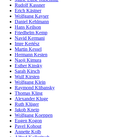
Rudolf Kassner
Erich Kästner
Wolfgang Kayser
Daniel Kehlmann
Hans Keilson
Friedhelm Kemp
Navid Kermani
Imre Kertész
Martin Kessel
Hermann Kesten
Naoji Kimura
Esther Kinsky
Sarah Kirsch
Wulf Kirsten
Wolfgang Klein
Raymond Klibansky
Thomas Kling
Alexander Kluge
Ruth Klüger
Jakob Kneip
Wolfgang Koeppen
Eugen Kogon
Pavel Kohout
Annette Kolb