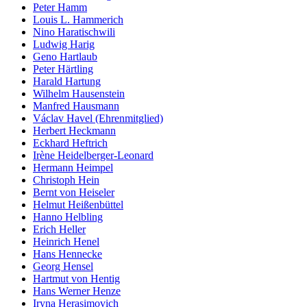
Peter Hamm
Louis L. Hammerich
Nino Haratischwili
Ludwig Harig
Geno Hartlaub
Peter Härtling
Harald Hartung
Wilhelm Hausenstein
Manfred Hausmann
Václav Havel (Ehrenmitglied)
Herbert Heckmann
Eckhard Heftrich
Irène Heidelberger-Leonard
Hermann Heimpel
Christoph Hein
Bernt von Heiseler
Helmut Heißenbüttel
Hanno Helbling
Erich Heller
Heinrich Henel
Hans Hennecke
Georg Hensel
Hartmut von Hentig
Hans Werner Henze
Iryna Herasimovich