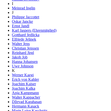
I
Meinrad Inglin
J
Philippe Jaccottet
Oskar Jancke
Ernst Jandl
Karl Jaspers (Ehrenmitglied)
Gotthard Jedlicka
Elfriede Jelinek
Walter Jens
Christian Jenssen
Reinhard Jirgl
Jakob Job
Hanna Johansen
Uwe Johnson
K
Werner Kaegi
Erich von Kahler
Joachim Kaiser
Joachim Kalka
Anja Kampmann
Walter Kappacher
Dževad Karahasan
Hermann Kasack
Marie Luise Kaschnitz