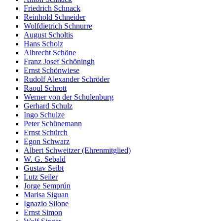
Friedrich Schnack
Reinhold Schneider
Wolfdietrich Schnurre
August Scholtis
Hans Scholz
Albrecht Schöne
Franz Josef Schöningh
Ernst Schönwiese
Rudolf Alexander Schröder
Raoul Schrott
Werner von der Schulenburg
Gerhard Schulz
Ingo Schulze
Peter Schünemann
Ernst Schürch
Egon Schwarz
Albert Schweitzer (Ehrenmitglied)
W. G. Sebald
Gustav Seibt
Lutz Seiler
Jorge Semprún
Marisa Siguan
Ignazio Silone
Ernst Simon