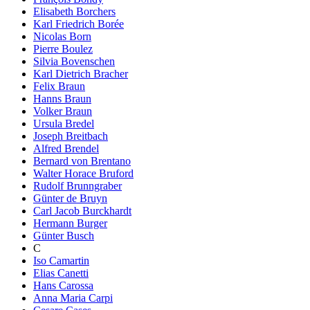
Elisabeth Borchers
Karl Friedrich Borée
Nicolas Born
Pierre Boulez
Silvia Bovenschen
Karl Dietrich Bracher
Felix Braun
Hanns Braun
Volker Braun
Ursula Bredel
Joseph Breitbach
Alfred Brendel
Bernard von Brentano
Walter Horace Bruford
Rudolf Brunngraber
Günter de Bruyn
Carl Jacob Burckhardt
Hermann Burger
Günter Busch
C
Iso Camartin
Elias Canetti
Hans Carossa
Anna Maria Carpi