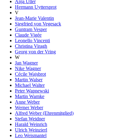
Anja Utler
Hermann Uyttersprot
V
Jean-Marie Valentin
Siegfried von Vegesack
Guntram Vesper
Claude Vigée
Leonello Vincenti
Christina Viragh
Georg von der Vring
W
Jan Wagner
Nike Wagner
Cécile Wajsbrot
Martin Walser
Michael Walter
Peter Wapnewski
Martin Warnke
Anne Weber
Werner Weber
Alfred Weber (Ehrenmitglied)
Stefan Weidner
Harald Weinrich
Ulrich Weinzierl
Leo Weismantel