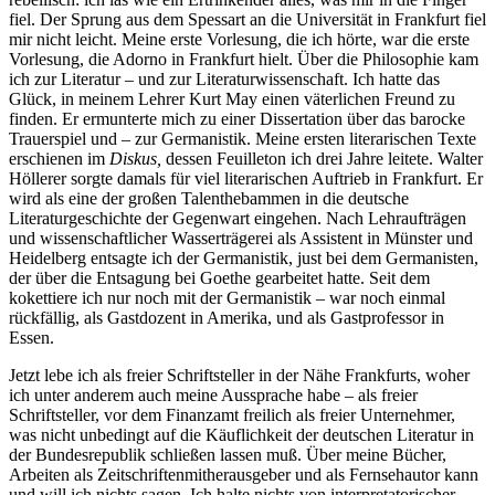
fiel. Der Sprung aus dem Spessart an die Universität in Frankfurt fiel
mir nicht leicht. Meine erste Vorlesung, die ich hörte, war die erste
Vorlesung, die Adorno in Frankfurt hielt. Über die Philosophie kam
ich zur Literatur – und zur Literaturwissenschaft. Ich hatte das
Glück, in meinem Lehrer Kurt May einen väterlichen Freund zu
finden. Er ermunterte mich zu einer Dissertation über das barocke
Trauerspiel und – zur Germanistik. Meine ersten literarischen Texte
erschienen im
Diskus,
dessen Feuilleton ich drei Jahre leitete. Walter
Höllerer sorgte damals für viel literarischen Auftrieb in Frankfurt. Er
wird als eine der großen Talenthebammen in die deutsche
Literaturgeschichte der Gegenwart eingehen. Nach Lehraufträgen
und wissenschaftlicher Wasserträgerei als Assistent in Münster und
Heidelberg entsagte ich der Germanistik, just bei dem Germanisten,
der über die Entsagung bei Goethe gearbeitet hatte. Seit dem
kokettiere ich nur noch mit der Germanistik – war noch einmal
rückfällig, als Gastdozent in Amerika, und als Gastprofessor in
Essen.
Jetzt lebe ich als freier Schriftsteller in der Nähe Frankfurts, woher
ich unter anderem auch meine Aussprache habe – als freier
Schriftsteller, vor dem Finanzamt freilich als freier Unternehmer,
was nicht unbedingt auf die Käuflichkeit der deutschen Literatur in
der Bundesrepublik schließen lassen muß. Über meine Bücher,
Arbeiten als Zeitschriftenmitherausgeber und als Fernsehautor kann
und will ich nichts sagen. Ich halte nichts von interpretatorischer