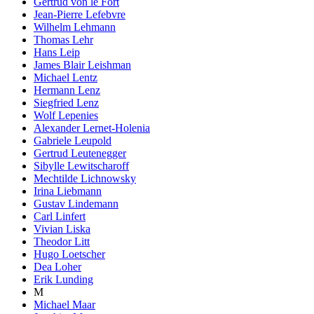
Gertrud von le Fort
Jean-Pierre Lefebvre
Wilhelm Lehmann
Thomas Lehr
Hans Leip
James Blair Leishman
Michael Lentz
Hermann Lenz
Siegfried Lenz
Wolf Lepenies
Alexander Lernet-Holenia
Gabriele Leupold
Gertrud Leutenegger
Sibylle Lewitscharoff
Mechtilde Lichnowsky
Irina Liebmann
Gustav Lindemann
Carl Linfert
Vivian Liska
Theodor Litt
Hugo Loetscher
Dea Loher
Erik Lunding
M
Michael Maar