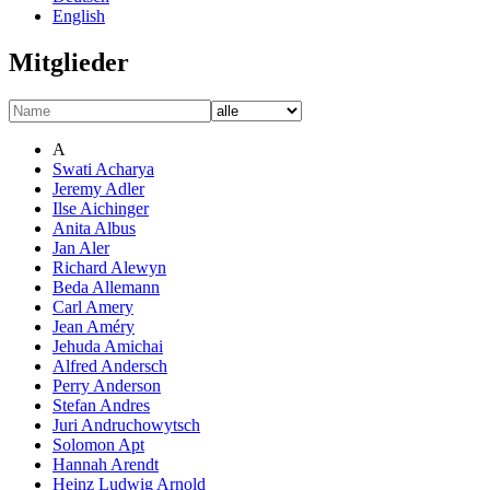
English
Mitglieder
A
Swati Acharya
Jeremy Adler
Ilse Aichinger
Anita Albus
Jan Aler
Richard Alewyn
Beda Allemann
Carl Amery
Jean Améry
Jehuda Amichai
Alfred Andersch
Perry Anderson
Stefan Andres
Juri Andruchowytsch
Solomon Apt
Hannah Arendt
Heinz Ludwig Arnold