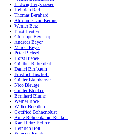
Ludwig Bergsträsser
Heinrich Berl
Thomas Bernhard
Alexander von Bernus
Werner Betz
Ernst Beutler
Giuseppe Bevilacqua
Andreas Beyer
Marcel Beyer
Peter Bichsel
Horst Bienek
Günther Birkenfeld
Daniel Birnbaum
Friedrich Bischoff
Günter Blamberger
Nico Bleutge
Günter Blöcker
Bernhard Blume
Werner Bock
Walter Boehlich
Gottfried Bohnenblust
Anne Bohnenkamp-Renken
Karl Heinz Bohrer
Heinrich Böll
François Bondy