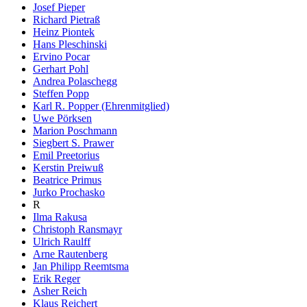
Josef Pieper
Richard Pietraß
Heinz Piontek
Hans Pleschinski
Ervino Pocar
Gerhart Pohl
Andrea Polaschegg
Steffen Popp
Karl R. Popper (Ehrenmitglied)
Uwe Pörksen
Marion Poschmann
Siegbert S. Prawer
Emil Preetorius
Kerstin Preiwuß
Beatrice Primus
Jurko Prochasko
R
Ilma Rakusa
Christoph Ransmayr
Ulrich Raulff
Arne Rautenberg
Jan Philipp Reemtsma
Erik Reger
Asher Reich
Klaus Reichert