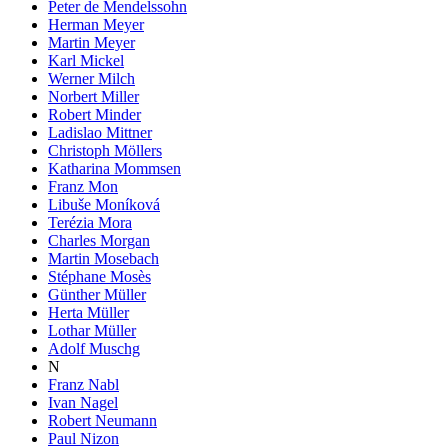
Peter de Mendelssohn
Herman Meyer
Martin Meyer
Karl Mickel
Werner Milch
Norbert Miller
Robert Minder
Ladislao Mittner
Christoph Möllers
Katharina Mommsen
Franz Mon
Libuše Moníková
Terézia Mora
Charles Morgan
Martin Mosebach
Stéphane Mosès
Günther Müller
Herta Müller
Lothar Müller
Adolf Muschg
N
Franz Nabl
Ivan Nagel
Robert Neumann
Paul Nizon