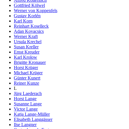
Alfred Kolleritsch
Gottfried Kölwel
Werner von Koppenfels
Gustav Korlén
Karl Korn
Reinhart Koselleck
Adan Kovacsics
Werner Kraft
Ursula Krechel
Susan Kreller
Ernst Kreuder
Karl Krolow
Brigitte Kronauer
Horst Krüger
Michael Krüger
Günter Kunert
Reiner Kunze
L
Jürg Laederach
Horst Lange
Susanne Lange
Victor Lange
Katja Lange-Müller
Elisabeth Langgässer
Ilse Langner