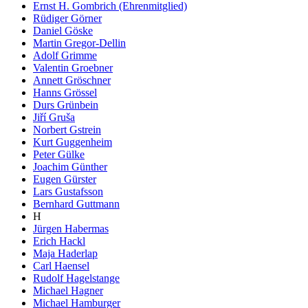
Ernst H. Gombrich (Ehrenmitglied)
Rüdiger Görner
Daniel Göske
Martin Gregor-Dellin
Adolf Grimme
Valentin Groebner
Annett Gröschner
Hanns Grössel
Durs Grünbein
Jiří Gruša
Norbert Gstrein
Kurt Guggenheim
Peter Gülke
Joachim Günther
Eugen Gürster
Lars Gustafsson
Bernhard Guttmann
H
Jürgen Habermas
Erich Hackl
Maja Haderlap
Carl Haensel
Rudolf Hagelstange
Michael Hagner
Michael Hamburger