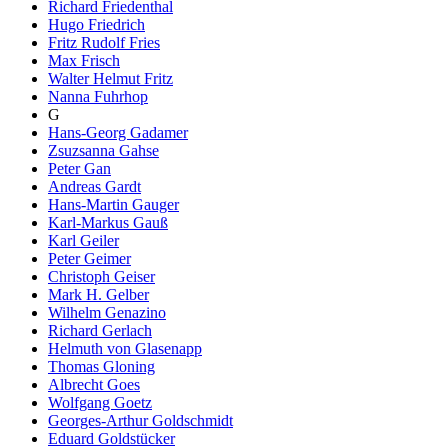
Richard Friedenthal
Hugo Friedrich
Fritz Rudolf Fries
Max Frisch
Walter Helmut Fritz
Nanna Fuhrhop
G
Hans-Georg Gadamer
Zsuzsanna Gahse
Peter Gan
Andreas Gardt
Hans-Martin Gauger
Karl-Markus Gauß
Karl Geiler
Peter Geimer
Christoph Geiser
Mark H. Gelber
Wilhelm Genazino
Richard Gerlach
Helmuth von Glasenapp
Thomas Gloning
Albrecht Goes
Wolfgang Goetz
Georges-Arthur Goldschmidt
Eduard Goldstücker