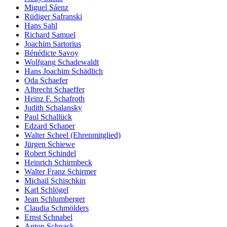
Miguel Sáenz
Rüdiger Safranski
Hans Sahl
Richard Samuel
Joachim Sartorius
Bénédicte Savoy
Wolfgang Schadewaldt
Hans Joachim Schädlich
Oda Schaefer
Albrecht Schaeffer
Heinz F. Schafroth
Judith Schalansky
Paul Schallück
Edzard Schaper
Walter Scheel (Ehrenmitglied)
Jürgen Schiewe
Robert Schindel
Heinrich Schirmbeck
Walter Franz Schirmer
Michail Schischkin
Karl Schlögel
Jean Schlumberger
Claudia Schmölders
Ernst Schnabel
Anton Schnack