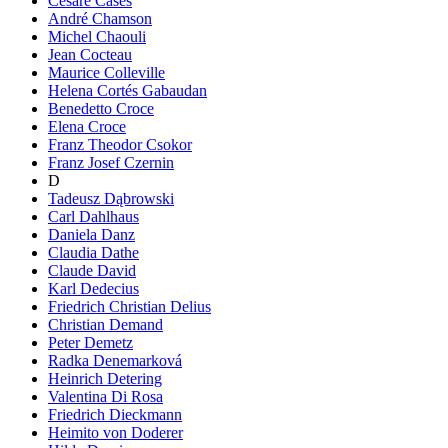
Cesare Cases
André Chamson
Michel Chaouli
Jean Cocteau
Maurice Colleville
Helena Cortés Gabaudan
Benedetto Croce
Elena Croce
Franz Theodor Csokor
Franz Josef Czernin
D
Tadeusz Dąbrowski
Carl Dahlhaus
Daniela Danz
Claudia Dathe
Claude David
Karl Dedecius
Friedrich Christian Delius
Christian Demand
Peter Demetz
Radka Denemarková
Heinrich Detering
Valentina Di Rosa
Friedrich Dieckmann
Heimito von Doderer