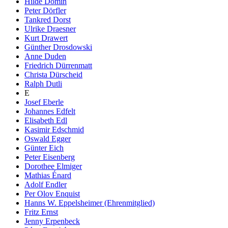
Hilde Domin
Peter Dörfler
Tankred Dorst
Ulrike Draesner
Kurt Drawert
Günther Drosdowski
Anne Duden
Friedrich Dürrenmatt
Christa Dürscheid
Ralph Dutli
E
Josef Eberle
Johannes Edfelt
Elisabeth Edl
Kasimir Edschmid
Oswald Egger
Günter Eich
Peter Eisenberg
Dorothee Elmiger
Mathias Énard
Adolf Endler
Per Olov Enquist
Hanns W. Eppelsheimer (Ehrenmitglied)
Fritz Ernst
Jenny Erpenbeck