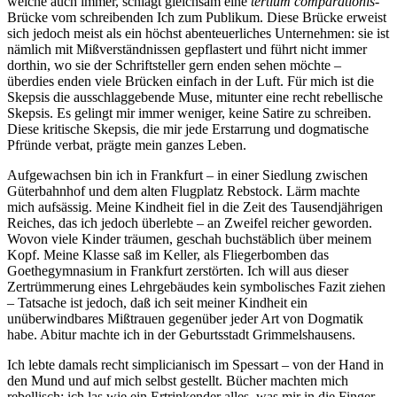
welche auch immer, schlägt gleichsam eine
tertium comparationis
-
Brücke vom schreibenden Ich zum Publikum. Diese Brücke erweist
sich jedoch meist als ein höchst abenteuerliches Unternehmen: sie ist
nämlich mit Mißverständnissen gepflastert und führt nicht immer
dorthin, wo sie der Schriftsteller gern enden sehen möchte –
überdies enden viele Brücken einfach in der Luft. Für mich ist die
Skepsis die ausschlaggebende Muse, mitunter eine recht rebellische
Skepsis. Es gelingt mir immer weniger, keine Satire zu schreiben.
Diese kritische Skepsis, die mir jede Erstarrung und dogmatische
Pfründe verbat, prägte mein ganzes Leben.
Aufgewachsen bin ich in Frankfurt – in einer Siedlung zwischen
Güterbahnhof und dem alten Flugplatz Rebstock. Lärm machte
mich aufsässig. Meine Kindheit fiel in die Zeit des Tausendjährigen
Reiches, das ich jedoch überlebte – an Zweifel reicher geworden.
Wovon viele Kinder träumen, geschah buchstäblich über meinem
Kopf. Meine Klasse saß im Keller, als Fliegerbomben das
Goethegymnasium in Frankfurt zerstörten. Ich will aus dieser
Zertrümmerung eines Lehrgebäudes kein symbolisches Fazit ziehen
– Tatsache ist jedoch, daß ich seit meiner Kindheit ein
unüberwindbares Mißtrauen gegenüber jeder Art von Dogmatik
habe. Abitur machte ich in der Geburtsstadt Grimmelshausens.
Ich lebte damals recht simplicianisch im Spessart – von der Hand in
den Mund und auf mich selbst gestellt. Bücher machten mich
rebellisch: ich las wie ein Ertrinkender alles, was mir in die Finger