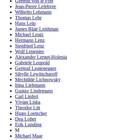
Gertrud von le Fort
Jean-Pierre Lefebvre
Wilhelm Lehmann
Thomas Lehr
Hans Leip
James Blair Leishman
Michael Lentz
Hermann Lenz
Siegfried Lenz
Wolf Lepenies
Alexander Lernet-Holenia
Gabriele Leupold
Gertrud Leutenegger
Sibylle Lewitscharoff
Mechtilde Lichnowsky
Irina Liebmann
Gustav Lindemann
Carl Linfert
Vivian Liska
Theodor Litt
Hugo Loetscher
Dea Loher
Erik Lunding
M
Michael Maar