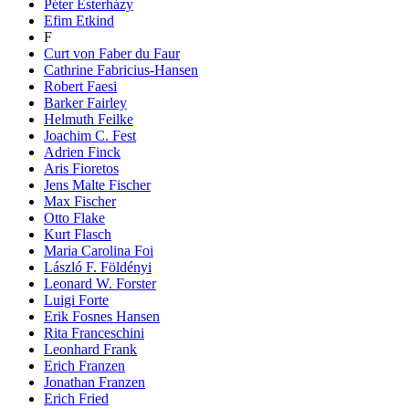
Péter Esterházy
Efim Etkind
F
Curt von Faber du Faur
Cathrine Fabricius-Hansen
Robert Faesi
Barker Fairley
Helmuth Feilke
Joachim C. Fest
Adrien Finck
Aris Fioretos
Jens Malte Fischer
Max Fischer
Otto Flake
Kurt Flasch
Maria Carolina Foi
László F. Földényi
Leonard W. Forster
Luigi Forte
Erik Fosnes Hansen
Rita Franceschini
Leonhard Frank
Erich Franzen
Jonathan Franzen
Erich Fried