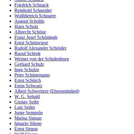
Friedrich Schnack
Reinhold Schneider
Wolfdietrich Schnurre
August Scholtis
Hans Scholz
Albrecht Schöne
Franz Josef Schöningh
Ernst Schönwiese
Rudolf Alexander Schröder
Raoul Schrott
Werner von der Schulenburg
Gerhard Schulz
Ingo Schulze
Peter Schünemann
Ernst Schürch
Egon Schwarz
Albert Schweitzer (Ehrenmitglied)
W. G. Sebald
Gustav Seibt
Lutz Seiler
Jorge Semprún
Marisa Siguan
Ignazio Silone
Ernst Simon