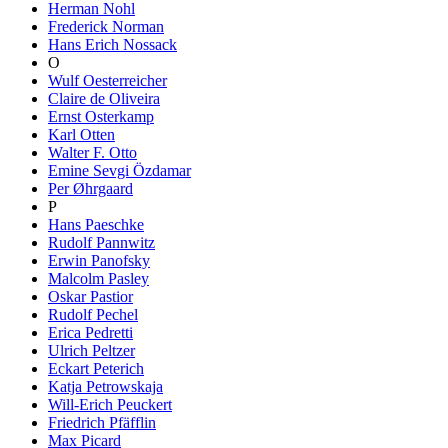
Herman Nohl
Frederick Norman
Hans Erich Nossack
O
Wulf Oesterreicher
Claire de Oliveira
Ernst Osterkamp
Karl Otten
Walter F. Otto
Emine Sevgi Özdamar
Per Øhrgaard
P
Hans Paeschke
Rudolf Pannwitz
Erwin Panofsky
Malcolm Pasley
Oskar Pastior
Rudolf Pechel
Erica Pedretti
Ulrich Peltzer
Eckart Peterich
Katja Petrowskaja
Will-Erich Peuckert
Friedrich Pfäfflin
Max Picard