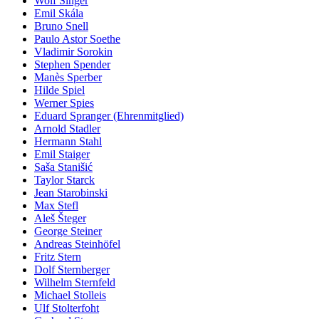
Wolf Singer
Emil Skála
Bruno Snell
Paulo Astor Soethe
Vladimir Sorokin
Stephen Spender
Manès Sperber
Hilde Spiel
Werner Spies
Eduard Spranger (Ehrenmitglied)
Arnold Stadler
Hermann Stahl
Emil Staiger
Saša Stanišić
Taylor Starck
Jean Starobinski
Max Stefl
Aleš Šteger
George Steiner
Andreas Steinhöfel
Fritz Stern
Dolf Sternberger
Wilhelm Sternfeld
Michael Stolleis
Ulf Stolterfoht