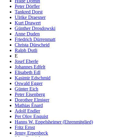
Hilde Domin
Peter Dörfler
Tankred Dorst
Ulrike Draesner
Kurt Drawert
Günther Drosdowski
Anne Duden
Friedrich Dürrenmatt
Christa Dürscheid
Ralph Dutli
E
Josef Eberle
Johannes Edfelt
Elisabeth Edl
Kasimir Edschmid
Oswald Egger
Günter Eich
Peter Eisenberg
Dorothee Elmiger
Mathias Énard
Adolf Endler
Per Olov Enquist
Hanns W. Eppelsheimer (Ehrenmitglied)
Fritz Ernst
Jenny Erpenbeck