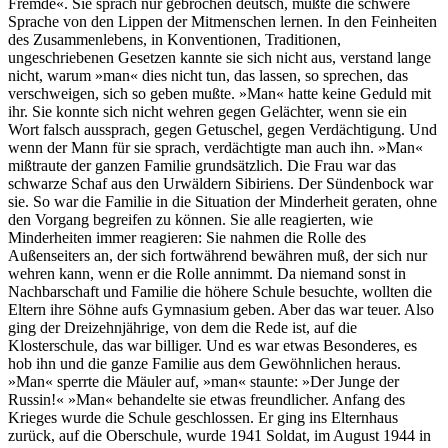
Fremde«. Sie sprach nur gebrochen deutsch, mußte die schwere
Sprache von den Lippen der Mitmenschen lernen. In den Feinheiten
des Zusammenlebens, in Konventionen, Traditionen,
ungeschriebenen Gesetzen kannte sie sich nicht aus, verstand lange
nicht, warum »man« dies nicht tun, das lassen, so sprechen, das
verschweigen, sich so geben mußte. »Man« hatte keine Geduld mit
ihr. Sie konnte sich nicht wehren gegen Gelächter, wenn sie ein
Wort falsch aussprach, gegen Getuschel, gegen Verdächtigung. Und
wenn der Mann für sie sprach, verdächtigte man auch ihn. »Man«
mißtraute der ganzen Familie grundsätzlich. Die Frau war das
schwarze Schaf aus den Urwäldern Sibiriens. Der Sündenbock war
sie. So war die Familie in die Situation der Minderheit geraten, ohne
den Vorgang begreifen zu können. Sie alle reagierten, wie
Minderheiten immer reagieren: Sie nahmen die Rolle des
Außenseiters an, der sich fortwährend bewähren muß, der sich nur
wehren kann, wenn er die Rolle annimmt. Da niemand sonst in
Nachbarschaft und Familie die höhere Schule besuchte, wollten die
Eltern ihre Söhne aufs Gymnasium geben. Aber das war teuer. Also
ging der Dreizehnjährige, von dem die Rede ist, auf die
Klosterschule, das war billiger. Und es war etwas Besonderes, es
hob ihn und die ganze Familie aus dem Gewöhnlichen heraus.
»Man« sperrte die Mäuler auf, »man« staunte: »Der Junge der
Russin!« »Man« behandelte sie etwas freundlicher. Anfang des
Krieges wurde die Schule geschlossen. Er ging ins Elternhaus
zurück, auf die Oberschule, wurde 1941 Soldat, im August 1944 in