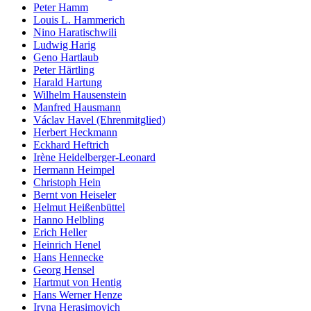
Peter Hamm
Louis L. Hammerich
Nino Haratischwili
Ludwig Harig
Geno Hartlaub
Peter Härtling
Harald Hartung
Wilhelm Hausenstein
Manfred Hausmann
Václav Havel (Ehrenmitglied)
Herbert Heckmann
Eckhard Heftrich
Irène Heidelberger-Leonard
Hermann Heimpel
Christoph Hein
Bernt von Heiseler
Helmut Heißenbüttel
Hanno Helbling
Erich Heller
Heinrich Henel
Hans Hennecke
Georg Hensel
Hartmut von Hentig
Hans Werner Henze
Iryna Herasimovich