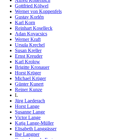
Alfred Kolleritsch
Gottfried Kölwel
Werner von Koppenfels
Gustav Korlén
Karl Korn
Reinhart Koselleck
Adan Kovacsics
Werner Kraft
Ursula Krechel
Susan Kreller
Ernst Kreuder
Karl Krolow
Brigitte Kronauer
Horst Krüger
Michael Krüger
Günter Kunert
Reiner Kunze
L
Jürg Laederach
Horst Lange
Susanne Lange
Victor Lange
Katja Lange-Müller
Elisabeth Langgässer
Ilse Langner