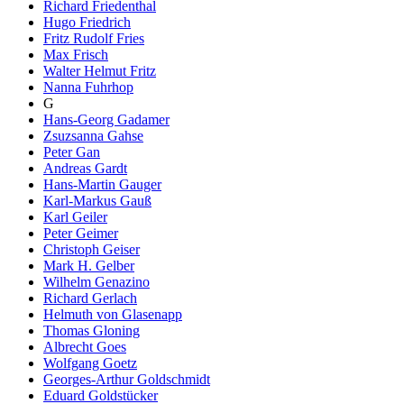
Richard Friedenthal
Hugo Friedrich
Fritz Rudolf Fries
Max Frisch
Walter Helmut Fritz
Nanna Fuhrhop
G
Hans-Georg Gadamer
Zsuzsanna Gahse
Peter Gan
Andreas Gardt
Hans-Martin Gauger
Karl-Markus Gauß
Karl Geiler
Peter Geimer
Christoph Geiser
Mark H. Gelber
Wilhelm Genazino
Richard Gerlach
Helmuth von Glasenapp
Thomas Gloning
Albrecht Goes
Wolfgang Goetz
Georges-Arthur Goldschmidt
Eduard Goldstücker