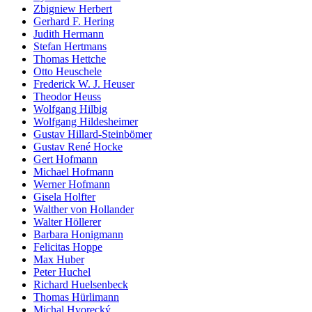
Zbigniew Herbert
Gerhard F. Hering
Judith Hermann
Stefan Hertmans
Thomas Hettche
Otto Heuschele
Frederick W. J. Heuser
Theodor Heuss
Wolfgang Hilbig
Wolfgang Hildesheimer
Gustav Hillard-Steinbömer
Gustav René Hocke
Gert Hofmann
Michael Hofmann
Werner Hofmann
Gisela Holfter
Walther von Hollander
Walter Höllerer
Barbara Honigmann
Felicitas Hoppe
Max Huber
Peter Huchel
Richard Huelsenbeck
Thomas Hürlimann
Michal Hvorecký