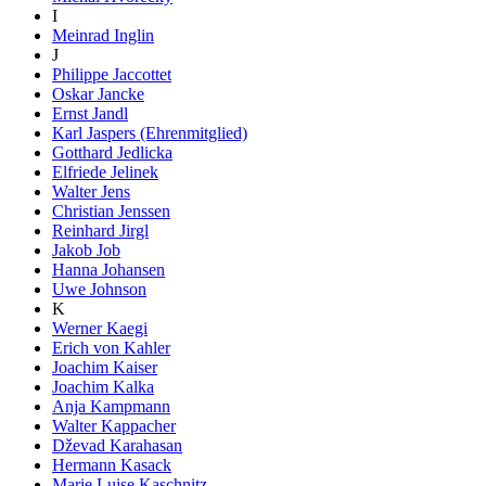
I
Meinrad Inglin
J
Philippe Jaccottet
Oskar Jancke
Ernst Jandl
Karl Jaspers (Ehrenmitglied)
Gotthard Jedlicka
Elfriede Jelinek
Walter Jens
Christian Jenssen
Reinhard Jirgl
Jakob Job
Hanna Johansen
Uwe Johnson
K
Werner Kaegi
Erich von Kahler
Joachim Kaiser
Joachim Kalka
Anja Kampmann
Walter Kappacher
Dževad Karahasan
Hermann Kasack
Marie Luise Kaschnitz