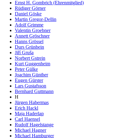
Ernst H. Gombrich (Ehrenmitglied)
Rüdiger Görner
Daniel Göske
Martin Gregor-Dellin
Adolf Grimme
Valentin Groebner
Annett Gröschner
Hanns Grössel
Durs Grünbein
Jiří Gruša
Norbert Gstrein
Kurt Guggenheim
Peter Gülke
Joachim Günther
Eugen Gürster
Lars Gustafsson
Bernhard Guttmann
H
Jürgen Habermas
Erich Hackl
Maja Haderlap
Carl Haensel
Rudolf Hagelstange
Michael Hagner
Michael Hamburger