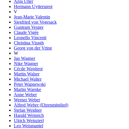
Anja Utler
Hermann Uyttersprot
V
Jean-Marie Valentin
Siegfried von Vegesack
Guntram Vesper
Claude Vigée
Leonello Vincenti
Christina Viragh
Georg von der Vring
W
Jan Wagner
Nike Wagner
Cécile Wajsbrot
Martin Walser
Michael Walter
Peter Wapnewski
Martin Warnke
Anne Weber
Werner Weber
Alfred Weber (Ehrenmitglied)
Stefan Weidner
Harald Weinrich
Ulrich Weinzierl
Leo Weismantel