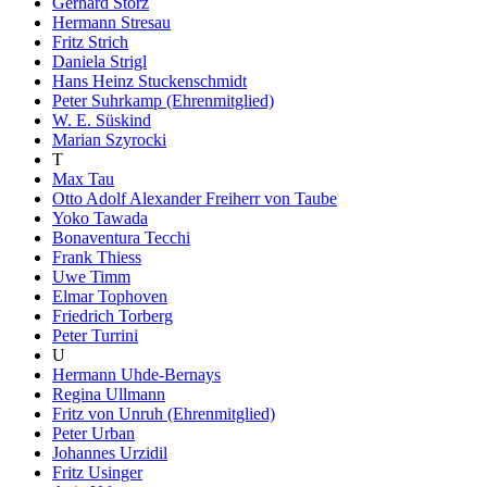
Gerhard Storz
Hermann Stresau
Fritz Strich
Daniela Strigl
Hans Heinz Stuckenschmidt
Peter Suhrkamp (Ehrenmitglied)
W. E. Süskind
Marian Szyrocki
T
Max Tau
Otto Adolf Alexander Freiherr von Taube
Yoko Tawada
Bonaventura Tecchi
Frank Thiess
Uwe Timm
Elmar Tophoven
Friedrich Torberg
Peter Turrini
U
Hermann Uhde-Bernays
Regina Ullmann
Fritz von Unruh (Ehrenmitglied)
Peter Urban
Johannes Urzidil
Fritz Usinger