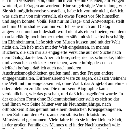
ich mich vorstellen soll, ohne mich vor Sie hinzustellen, auf Fragen
wartend, auf Fragen antwortend. Eine so gefestigte Vorstellung, wie
Sie sich möglicherweise vorstellen, habe ich von mir nicht, daß ich,
was sich mir von mir vorstellt, als etwas Festes vor Sie hinstellen
und sagen könnte: Voilà! Fast nur im Frage- und Antwortspiel stellt
sich mir Umrißhaftes von mir vor. Ich sehe mich auf Dialog
angewiesen und auch deshalb wohl nicht als einen Poeten, von dem
man landläufig noch immer meint, er säße mit sich selbst beschäftigt
im Elfenbeinturm, ließe sich von Musen küssen und mit der Welt
nicht ein. Ich hab mich mit der Welt eingelassen, in meinen
Büchern, die sich mir als engagierte Versuche auf der Suche nach
dem Dialog darstellen. Aber ich höre, sehe, rieche, schmecke, fühle
und versuche so vieles zu verstehen, werde infolgedessen so
vielfach befragt, daß ich auch nach anderen
Ausdrucksmöglichkeiten greifen muß, um den Fragen andere
entgegenzuhalten. Differenzierend wäre zu sagen, daß sich vielmehr
die Welt mit mir eingelassen hat, ohne Wahl, das Angebot annehmen
oder ablehnen zu können. Die umrissene Biographie kann
verdeutlichen, wie das geschah, und daß ich ausgeliefert wurde. In
der epischen Form ohne Bekenntnischarakter stellt es sich so dar
und Ihnen vor: Seine Mutter war als Neunzehnjährige, nach
orthodoxem Ritus getraut mit einem deutschen Kriegsgefangenen,
einen Sohn auf dem Arm, aus dem sibirischen Irkutsk ins
Münsterland gekommen. Viele Jahre blieb sie in der kleinen Stadt,
in der großen Familie des Mannes und in der Nachbarschaft »die