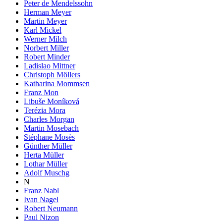
Peter de Mendelssohn
Herman Meyer
Martin Meyer
Karl Mickel
Werner Milch
Norbert Miller
Robert Minder
Ladislao Mittner
Christoph Möllers
Katharina Mommsen
Franz Mon
Libuše Moníková
Terézia Mora
Charles Morgan
Martin Mosebach
Stéphane Mosès
Günther Müller
Herta Müller
Lothar Müller
Adolf Muschg
N
Franz Nabl
Ivan Nagel
Robert Neumann
Paul Nizon