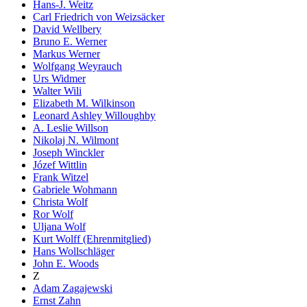
Hans-J. Weitz
Carl Friedrich von Weizsäcker
David Wellbery
Bruno E. Werner
Markus Werner
Wolfgang Weyrauch
Urs Widmer
Walter Wili
Elizabeth M. Wilkinson
Leonard Ashley Willoughby
A. Leslie Willson
Nikolaj N. Wilmont
Joseph Winckler
Józef Wittlin
Frank Witzel
Gabriele Wohmann
Christa Wolf
Ror Wolf
Uljana Wolf
Kurt Wolff (Ehrenmitglied)
Hans Wollschläger
John E. Woods
Z
Adam Zagajewski
Ernst Zahn