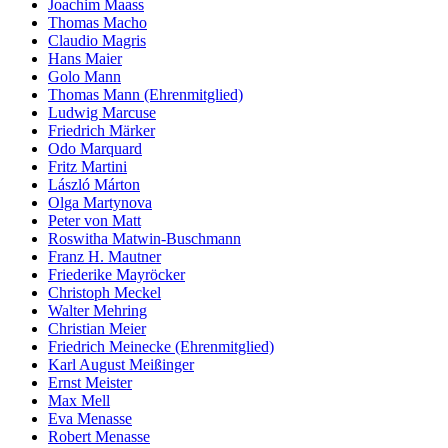
Joachim Maass
Thomas Macho
Claudio Magris
Hans Maier
Golo Mann
Thomas Mann (Ehrenmitglied)
Ludwig Marcuse
Friedrich Märker
Odo Marquard
Fritz Martini
László Márton
Olga Martynova
Peter von Matt
Roswitha Matwin-Buschmann
Franz H. Mautner
Friederike Mayröcker
Christoph Meckel
Walter Mehring
Christian Meier
Friedrich Meinecke (Ehrenmitglied)
Karl August Meißinger
Ernst Meister
Max Mell
Eva Menasse
Robert Menasse