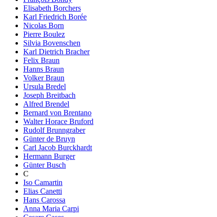
Elisabeth Borchers
Karl Friedrich Borée
Nicolas Born
Pierre Boulez
Silvia Bovenschen
Karl Dietrich Bracher
Felix Braun
Hanns Braun
Volker Braun
Ursula Bredel
Joseph Breitbach
Alfred Brendel
Bernard von Brentano
Walter Horace Bruford
Rudolf Brunngraber
Günter de Bruyn
Carl Jacob Burckhardt
Hermann Burger
Günter Busch
C
Iso Camartin
Elias Canetti
Hans Carossa
Anna Maria Carpi