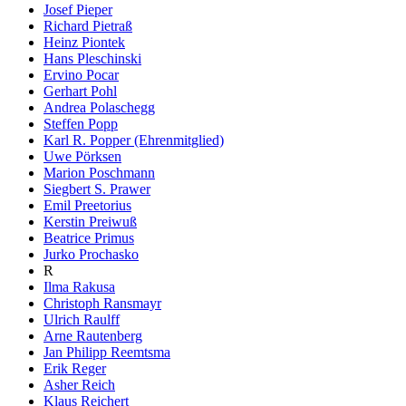
Josef Pieper
Richard Pietraß
Heinz Piontek
Hans Pleschinski
Ervino Pocar
Gerhart Pohl
Andrea Polaschegg
Steffen Popp
Karl R. Popper (Ehrenmitglied)
Uwe Pörksen
Marion Poschmann
Siegbert S. Prawer
Emil Preetorius
Kerstin Preiwuß
Beatrice Primus
Jurko Prochasko
R
Ilma Rakusa
Christoph Ransmayr
Ulrich Raulff
Arne Rautenberg
Jan Philipp Reemtsma
Erik Reger
Asher Reich
Klaus Reichert