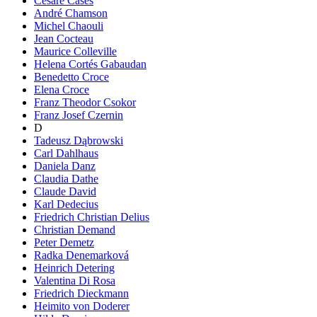
Cesare Cases
André Chamson
Michel Chaouli
Jean Cocteau
Maurice Colleville
Helena Cortés Gabaudan
Benedetto Croce
Elena Croce
Franz Theodor Csokor
Franz Josef Czernin
D
Tadeusz Dąbrowski
Carl Dahlhaus
Daniela Danz
Claudia Dathe
Claude David
Karl Dedecius
Friedrich Christian Delius
Christian Demand
Peter Demetz
Radka Denemarková
Heinrich Detering
Valentina Di Rosa
Friedrich Dieckmann
Heimito von Doderer