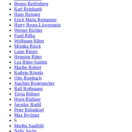
Benno Reifenberg
Karl Reinhardt
Hans Reisiger
Erich Maria Remarque
Harry Reuss-Löwenstein
Werner Richter
Fuad Rifka
Wolfgang Rihm
Monika Rinck
Luise Rinser
Henning Ritter
Lea Ritter-Santini
Marthe Robert
Kathrin Röggla
Otto Rombach
Joachim Rosteutscher
Ralf Rothmann
Tuvia Rübner
Horst Rüdiger
Jaroslav Rudiš
Peter Rühmkorf
Max Rychner
S
Martha Saalfeld
Nelly Sachs