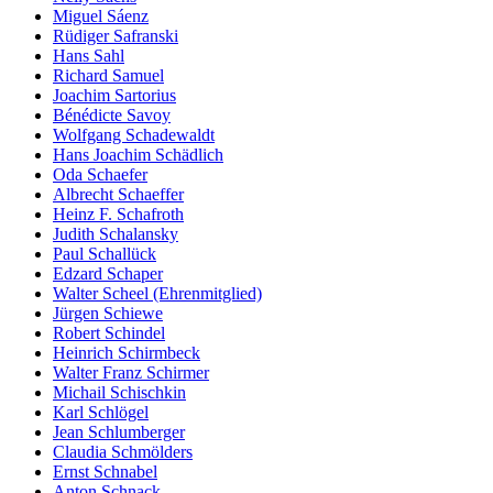
Miguel Sáenz
Rüdiger Safranski
Hans Sahl
Richard Samuel
Joachim Sartorius
Bénédicte Savoy
Wolfgang Schadewaldt
Hans Joachim Schädlich
Oda Schaefer
Albrecht Schaeffer
Heinz F. Schafroth
Judith Schalansky
Paul Schallück
Edzard Schaper
Walter Scheel (Ehrenmitglied)
Jürgen Schiewe
Robert Schindel
Heinrich Schirmbeck
Walter Franz Schirmer
Michail Schischkin
Karl Schlögel
Jean Schlumberger
Claudia Schmölders
Ernst Schnabel
Anton Schnack