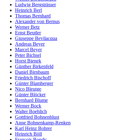
Ludwig Bergsträsser
Heinrich Berl
Thomas Bernhard
Alexander von Bernus
Werner Betz
Ernst Beutler
Giuseppe Bevilacqua
Andreas Beyer
Marcel Beyer
Peter Bichsel
Horst Bienek
Günther Birkenfeld
Daniel Birnbaum
Friedrich Bischoff
Günter Blamberger
Nico Bleutge
Günter Blöcker
Bernhard Blume
Werner Bock
Walter Boehlich
Gottfried Bohnenblust
Anne Bohnenkamp-Renken
Karl Heinz Bohrer
Heinrich Böll
François Bondy