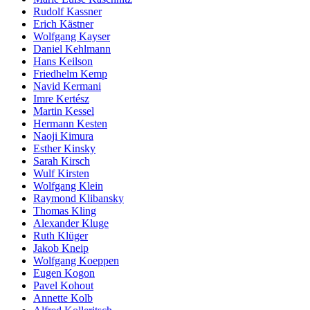
Rudolf Kassner
Erich Kästner
Wolfgang Kayser
Daniel Kehlmann
Hans Keilson
Friedhelm Kemp
Navid Kermani
Imre Kertész
Martin Kessel
Hermann Kesten
Naoji Kimura
Esther Kinsky
Sarah Kirsch
Wulf Kirsten
Wolfgang Klein
Raymond Klibansky
Thomas Kling
Alexander Kluge
Ruth Klüger
Jakob Kneip
Wolfgang Koeppen
Eugen Kogon
Pavel Kohout
Annette Kolb