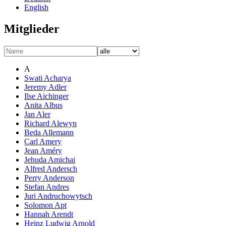
English
Mitglieder
A
Swati Acharya
Jeremy Adler
Ilse Aichinger
Anita Albus
Jan Aler
Richard Alewyn
Beda Allemann
Carl Amery
Jean Améry
Jehuda Amichai
Alfred Andersch
Perry Anderson
Stefan Andres
Juri Andruchowytsch
Solomon Apt
Hannah Arendt
Heinz Ludwig Arnold