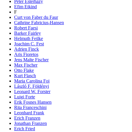
Péter Esterházy
Efim Etkind
F
Curt von Faber du Faur
Cathrine Fabricius-Hansen
Robert Faesi
Barker Fairley
Helmuth Feilke
Joachim C. Fest
Adrien Finck
Aris Fioretos
Jens Malte Fischer
Max Fischer
Otto Flake
Kurt Flasch
Maria Carolina Foi
László F. Földényi
Leonard W. Forster
Luigi Forte
Erik Fosnes Hansen
Rita Franceschini
Leonhard Frank
Erich Franzen
Jonathan Franzen
Erich Fried