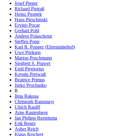
Josef Pieper
Richard Pietraß
Heinz Piontek
Hans Pleschinski
Ervino Pocar
Gerhart Pohl
Andrea Polaschegg
Steffen Popp
Karl R. Popper (Ehrenmitglied)
Uwe Pörksen
Marion Poschmann
Siegbert S. Prawer
Emil Preetorius
Kerstin Preiwuß
Beatrice Primus
Jurko Prochasko
R
Ilma Rakusa
Christoph Ransmayr
Ulrich Raulff
Arne Rautenberg
Jan Philipp Reemtsma
Erik Reger
Asher Reich
Klaus Reichert