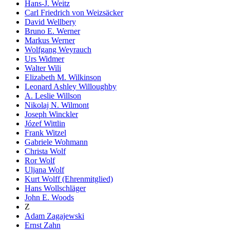
Hans-J. Weitz
Carl Friedrich von Weizsäcker
David Wellbery
Bruno E. Werner
Markus Werner
Wolfgang Weyrauch
Urs Widmer
Walter Wili
Elizabeth M. Wilkinson
Leonard Ashley Willoughby
A. Leslie Willson
Nikolaj N. Wilmont
Joseph Winckler
Józef Wittlin
Frank Witzel
Gabriele Wohmann
Christa Wolf
Ror Wolf
Uljana Wolf
Kurt Wolff (Ehrenmitglied)
Hans Wollschläger
John E. Woods
Z
Adam Zagajewski
Ernst Zahn