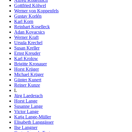
Alfred Kolleritsch
Gottfried Kölwel
Werner von Koppenfels
Gustav Korlén
Karl Korn
Reinhart Koselleck
Adan Kovacsics
Werner Kraft
Ursula Krechel
Susan Kreller
Ernst Kreuder
Karl Krolow
Brigitte Kronauer
Horst Krüger
Michael Krüger
Günter Kunert
Reiner Kunze
L
Jürg Laederach
Horst Lange
Susanne Lange
Victor Lange
Katja Lange-Müller
Elisabeth Langgässer
Ilse Langner