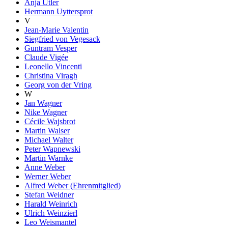
Anja Utler
Hermann Uyttersprot
V
Jean-Marie Valentin
Siegfried von Vegesack
Guntram Vesper
Claude Vigée
Leonello Vincenti
Christina Viragh
Georg von der Vring
W
Jan Wagner
Nike Wagner
Cécile Wajsbrot
Martin Walser
Michael Walter
Peter Wapnewski
Martin Warnke
Anne Weber
Werner Weber
Alfred Weber (Ehrenmitglied)
Stefan Weidner
Harald Weinrich
Ulrich Weinzierl
Leo Weismantel