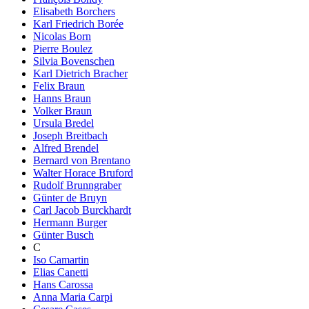
Elisabeth Borchers
Karl Friedrich Borée
Nicolas Born
Pierre Boulez
Silvia Bovenschen
Karl Dietrich Bracher
Felix Braun
Hanns Braun
Volker Braun
Ursula Bredel
Joseph Breitbach
Alfred Brendel
Bernard von Brentano
Walter Horace Bruford
Rudolf Brunngraber
Günter de Bruyn
Carl Jacob Burckhardt
Hermann Burger
Günter Busch
C
Iso Camartin
Elias Canetti
Hans Carossa
Anna Maria Carpi