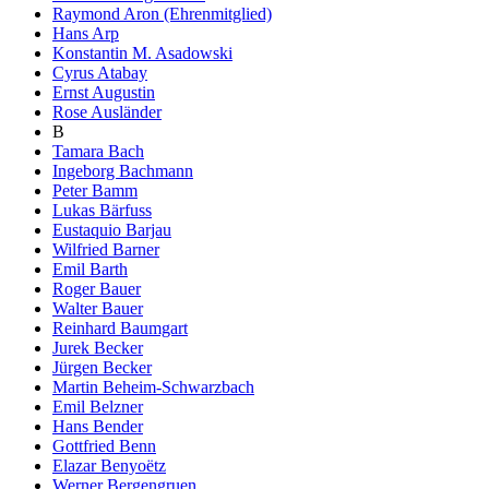
Raymond Aron (Ehrenmitglied)
Hans Arp
Konstantin M. Asadowski
Cyrus Atabay
Ernst Augustin
Rose Ausländer
B
Tamara Bach
Ingeborg Bachmann
Peter Bamm
Lukas Bärfuss
Eustaquio Barjau
Wilfried Barner
Emil Barth
Roger Bauer
Walter Bauer
Reinhard Baumgart
Jurek Becker
Jürgen Becker
Martin Beheim-Schwarzbach
Emil Belzner
Hans Bender
Gottfried Benn
Elazar Benyoëtz
Werner Bergengruen