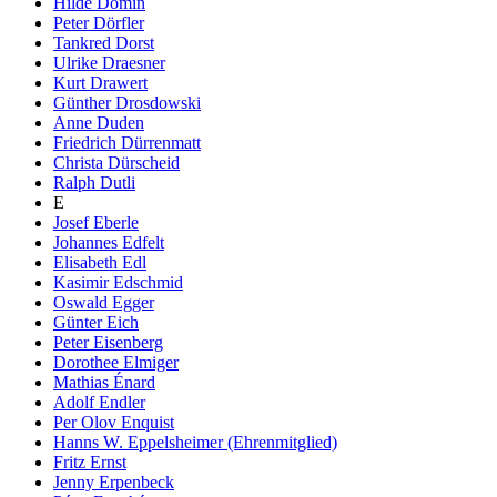
Hilde Domin
Peter Dörfler
Tankred Dorst
Ulrike Draesner
Kurt Drawert
Günther Drosdowski
Anne Duden
Friedrich Dürrenmatt
Christa Dürscheid
Ralph Dutli
E
Josef Eberle
Johannes Edfelt
Elisabeth Edl
Kasimir Edschmid
Oswald Egger
Günter Eich
Peter Eisenberg
Dorothee Elmiger
Mathias Énard
Adolf Endler
Per Olov Enquist
Hanns W. Eppelsheimer (Ehrenmitglied)
Fritz Ernst
Jenny Erpenbeck