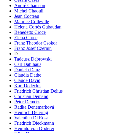
Cesare Cases
André Chamson
Michel Chaouli
Jean Cocteau
Maurice Colleville
Helena Cortés Gabaudan
Benedetto Croce
Elena Croce
Franz Theodor Csokor
Franz Josef Czernin
D
Tadeusz Dąbrowski
Carl Dahlhaus
Daniela Danz
Claudia Dathe
Claude David
Karl Dedecius
Friedrich Christian Delius
Christian Demand
Peter Demetz
Radka Denemarková
Heinrich Detering
Valentina Di Rosa
Friedrich Dieckmann
Heimito von Doderer