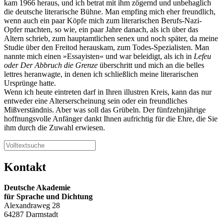
kam 1966 heraus, und ich betrat mit ihm zögernd und unbehaglich
die deutsche literarische Bühne. Man empfing mich eher freundlich,
wenn auch ein paar Köpfe mich zum literarischen Berufs-Nazi-
Opfer machten, so wie, ein paar Jahre danach, als ich über das
Altern schrieb, zum hauptamtlichen senex und noch später, da meine
Studie über den Freitod herauskam, zum Todes-Spezialisten. Man
nannte mich einen »Essayisten« und war beleidigt, als ich in
Lefeu
oder Der Abbruch die Grenze
überschritt und mich an die belles
lettres heranwagte, in denen ich schließlich meine literarischen
Ursprünge hatte.
Wenn ich heute eintreten darf in Ihren illustren Kreis, kann das nur
entweder eine Alterserscheinung sein oder ein freundliches
Mißverständnis. Aber was soll das Grübeln. Der fünfzehnjährige
hoffnungsvolle Anfänger dankt Ihnen aufrichtig für die Ehre, die Sie
ihm durch die Zuwahl erwiesen.
Kontakt
Deutsche Akademie
für Sprache und Dichtung
Alexandraweg 28
64287 Darmstadt