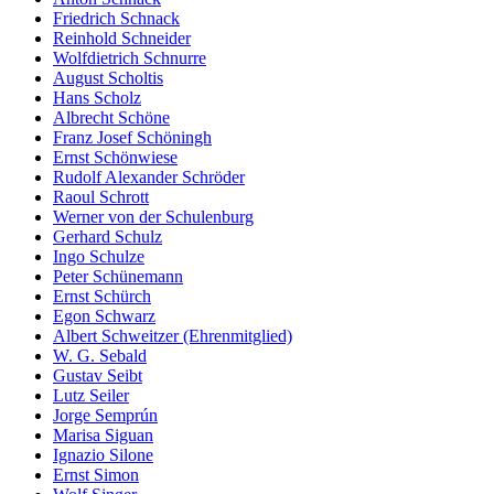
Friedrich Schnack
Reinhold Schneider
Wolfdietrich Schnurre
August Scholtis
Hans Scholz
Albrecht Schöne
Franz Josef Schöningh
Ernst Schönwiese
Rudolf Alexander Schröder
Raoul Schrott
Werner von der Schulenburg
Gerhard Schulz
Ingo Schulze
Peter Schünemann
Ernst Schürch
Egon Schwarz
Albert Schweitzer (Ehrenmitglied)
W. G. Sebald
Gustav Seibt
Lutz Seiler
Jorge Semprún
Marisa Siguan
Ignazio Silone
Ernst Simon