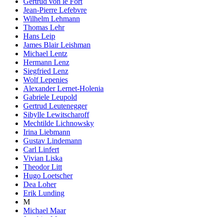
Gertrud von le Fort
Jean-Pierre Lefebvre
Wilhelm Lehmann
Thomas Lehr
Hans Leip
James Blair Leishman
Michael Lentz
Hermann Lenz
Siegfried Lenz
Wolf Lepenies
Alexander Lernet-Holenia
Gabriele Leupold
Gertrud Leutenegger
Sibylle Lewitscharoff
Mechtilde Lichnowsky
Irina Liebmann
Gustav Lindemann
Carl Linfert
Vivian Liska
Theodor Litt
Hugo Loetscher
Dea Loher
Erik Lunding
M
Michael Maar