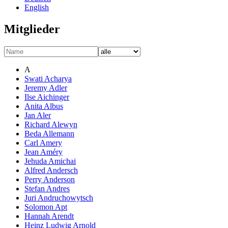
English
Mitglieder
A
Swati Acharya
Jeremy Adler
Ilse Aichinger
Anita Albus
Jan Aler
Richard Alewyn
Beda Allemann
Carl Amery
Jean Améry
Jehuda Amichai
Alfred Andersch
Perry Anderson
Stefan Andres
Juri Andruchowytsch
Solomon Apt
Hannah Arendt
Heinz Ludwig Arnold