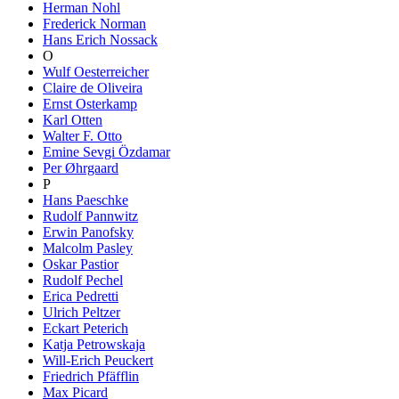
Herman Nohl
Frederick Norman
Hans Erich Nossack
O
Wulf Oesterreicher
Claire de Oliveira
Ernst Osterkamp
Karl Otten
Walter F. Otto
Emine Sevgi Özdamar
Per Øhrgaard
P
Hans Paeschke
Rudolf Pannwitz
Erwin Panofsky
Malcolm Pasley
Oskar Pastior
Rudolf Pechel
Erica Pedretti
Ulrich Peltzer
Eckart Peterich
Katja Petrowskaja
Will-Erich Peuckert
Friedrich Pfäfflin
Max Picard