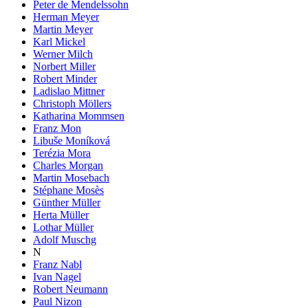
Peter de Mendelssohn
Herman Meyer
Martin Meyer
Karl Mickel
Werner Milch
Norbert Miller
Robert Minder
Ladislao Mittner
Christoph Möllers
Katharina Mommsen
Franz Mon
Libuše Moníková
Terézia Mora
Charles Morgan
Martin Mosebach
Stéphane Mosès
Günther Müller
Herta Müller
Lothar Müller
Adolf Muschg
N
Franz Nabl
Ivan Nagel
Robert Neumann
Paul Nizon