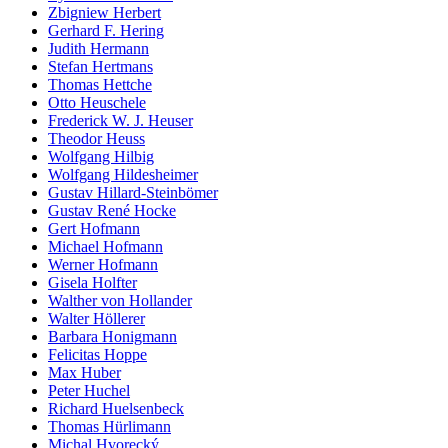
Zbigniew Herbert
Gerhard F. Hering
Judith Hermann
Stefan Hertmans
Thomas Hettche
Otto Heuschele
Frederick W. J. Heuser
Theodor Heuss
Wolfgang Hilbig
Wolfgang Hildesheimer
Gustav Hillard-Steinbömer
Gustav René Hocke
Gert Hofmann
Michael Hofmann
Werner Hofmann
Gisela Holfter
Walther von Hollander
Walter Höllerer
Barbara Honigmann
Felicitas Hoppe
Max Huber
Peter Huchel
Richard Huelsenbeck
Thomas Hürlimann
Michal Hvorecký