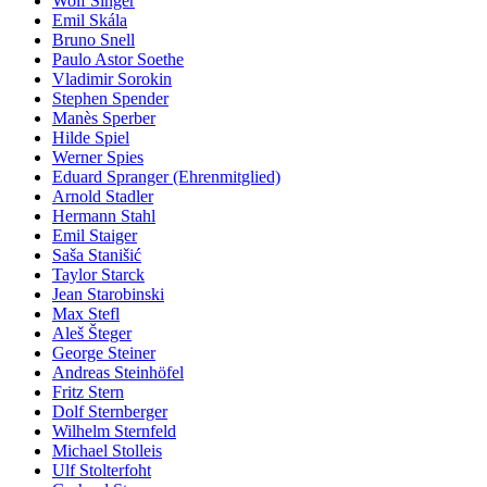
Wolf Singer
Emil Skála
Bruno Snell
Paulo Astor Soethe
Vladimir Sorokin
Stephen Spender
Manès Sperber
Hilde Spiel
Werner Spies
Eduard Spranger (Ehrenmitglied)
Arnold Stadler
Hermann Stahl
Emil Staiger
Saša Stanišić
Taylor Starck
Jean Starobinski
Max Stefl
Aleš Šteger
George Steiner
Andreas Steinhöfel
Fritz Stern
Dolf Sternberger
Wilhelm Sternfeld
Michael Stolleis
Ulf Stolterfoht