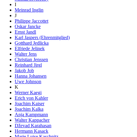
I
Meinrad Inglin
J
Philippe Jaccottet
Oskar Jancke
Ernst Jandl
Karl Jaspers (Ehrenmitglied)
Gotthard Jedlicka
Elfriede Jelinek
Walter Jens
Christian Jenssen
Reinhard Jirgl
Jakob Job
Hanna Johansen
Uwe Johnson
K
Werner Kaegi
Erich von Kahler
Joachim Kaiser
Joachim Kalka
Anja Kampmann
Walter Kappacher
Dževad Karahasan
Hermann Kasack
Marie Luise Kaschnitz