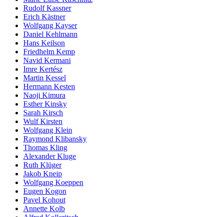
Rudolf Kassner
Erich Kästner
Wolfgang Kayser
Daniel Kehlmann
Hans Keilson
Friedhelm Kemp
Navid Kermani
Imre Kertész
Martin Kessel
Hermann Kesten
Naoji Kimura
Esther Kinsky
Sarah Kirsch
Wulf Kirsten
Wolfgang Klein
Raymond Klibansky
Thomas Kling
Alexander Kluge
Ruth Klüger
Jakob Kneip
Wolfgang Koeppen
Eugen Kogon
Pavel Kohout
Annette Kolb