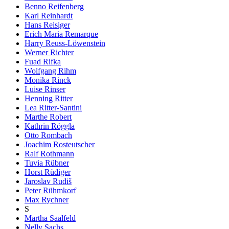
Benno Reifenberg
Karl Reinhardt
Hans Reisiger
Erich Maria Remarque
Harry Reuss-Löwenstein
Werner Richter
Fuad Rifka
Wolfgang Rihm
Monika Rinck
Luise Rinser
Henning Ritter
Lea Ritter-Santini
Marthe Robert
Kathrin Röggla
Otto Rombach
Joachim Rosteutscher
Ralf Rothmann
Tuvia Rübner
Horst Rüdiger
Jaroslav Rudiš
Peter Rühmkorf
Max Rychner
S
Martha Saalfeld
Nelly Sachs