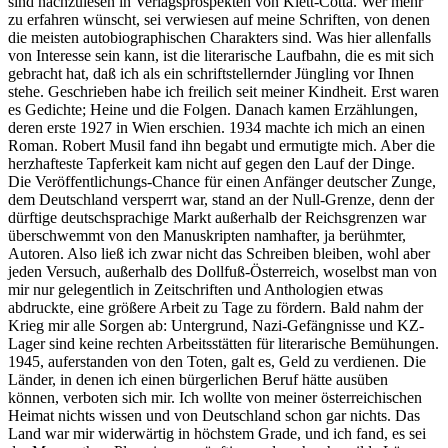
sind nachzulesen in Verlagsprospekten von Klett-Cotta. Wer mehr
zu erfahren wünscht, sei verwiesen auf meine Schriften, von denen
die meisten autobiographischen Charakters sind. Was hier allenfalls
von Interesse sein kann, ist die literarische Laufbahn, die es mit sich
gebracht hat, daß ich als ein schriftstellernder Jüngling vor Ihnen
stehe. Geschrieben habe ich freilich seit meiner Kindheit. Erst waren
es Gedichte; Heine und die Folgen. Danach kamen Erzählungen,
deren erste 1927 in Wien erschien. 1934 machte ich mich an einen
Roman. Robert Musil fand ihn begabt und ermutigte mich. Aber die
herzhafteste Tapferkeit kam nicht auf gegen den Lauf der Dinge.
Die Veröffentlichungs-Chance für einen Anfänger deutscher Zunge,
dem Deutschland versperrt war, stand an der Null-Grenze, denn der
dürftige deutschsprachige Markt außerhalb der Reichsgrenzen war
überschwemmt von den Manuskripten namhafter, ja berühmter,
Autoren. Also ließ ich zwar nicht das Schreiben bleiben, wohl aber
jeden Versuch, außerhalb des Dollfuß-Österreich, woselbst man von
mir nur gelegentlich in Zeitschriften und Anthologien etwas
abdruckte, eine größere Arbeit zu Tage zu fördern. Bald nahm der
Krieg mir alle Sorgen ab: Untergrund, Nazi-Gefängnisse und KZ-
Lager sind keine rechten Arbeitsstätten für literarische Bemühungen.
1945, auferstanden von den Toten, galt es, Geld zu verdienen. Die
Länder, in denen ich einen bürgerlichen Beruf hätte ausüben
können, verboten sich mir. Ich wollte von meiner österreichischen
Heimat nichts wissen und von Deutschland schon gar nichts. Das
Land war mir widerwärtig in höchstem Grade, und ich fand, es sei