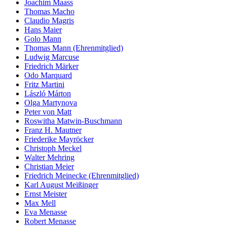
Joachim Maass
Thomas Macho
Claudio Magris
Hans Maier
Golo Mann
Thomas Mann (Ehrenmitglied)
Ludwig Marcuse
Friedrich Märker
Odo Marquard
Fritz Martini
László Márton
Olga Martynova
Peter von Matt
Roswitha Matwin-Buschmann
Franz H. Mautner
Friederike Mayröcker
Christoph Meckel
Walter Mehring
Christian Meier
Friedrich Meinecke (Ehrenmitglied)
Karl August Meißinger
Ernst Meister
Max Mell
Eva Menasse
Robert Menasse