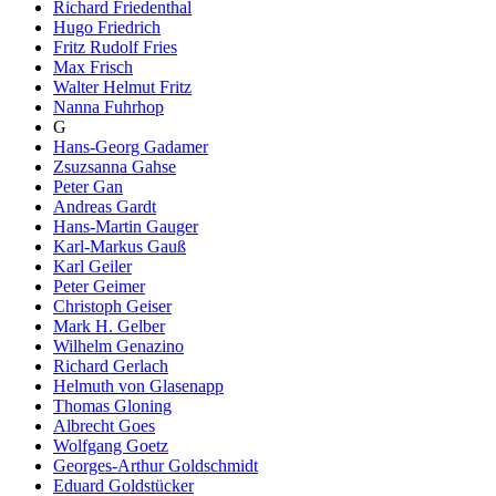
Richard Friedenthal
Hugo Friedrich
Fritz Rudolf Fries
Max Frisch
Walter Helmut Fritz
Nanna Fuhrhop
G
Hans-Georg Gadamer
Zsuzsanna Gahse
Peter Gan
Andreas Gardt
Hans-Martin Gauger
Karl-Markus Gauß
Karl Geiler
Peter Geimer
Christoph Geiser
Mark H. Gelber
Wilhelm Genazino
Richard Gerlach
Helmuth von Glasenapp
Thomas Gloning
Albrecht Goes
Wolfgang Goetz
Georges-Arthur Goldschmidt
Eduard Goldstücker