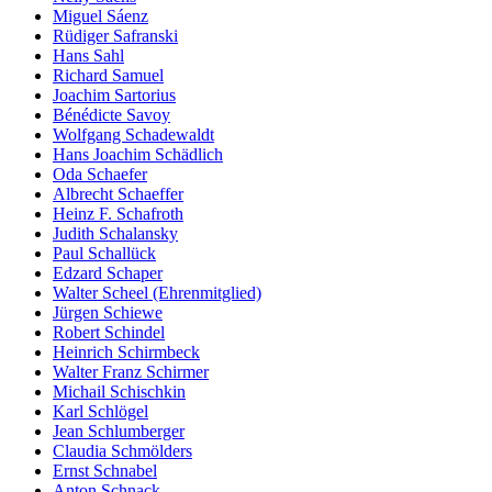
Miguel Sáenz
Rüdiger Safranski
Hans Sahl
Richard Samuel
Joachim Sartorius
Bénédicte Savoy
Wolfgang Schadewaldt
Hans Joachim Schädlich
Oda Schaefer
Albrecht Schaeffer
Heinz F. Schafroth
Judith Schalansky
Paul Schallück
Edzard Schaper
Walter Scheel (Ehrenmitglied)
Jürgen Schiewe
Robert Schindel
Heinrich Schirmbeck
Walter Franz Schirmer
Michail Schischkin
Karl Schlögel
Jean Schlumberger
Claudia Schmölders
Ernst Schnabel
Anton Schnack