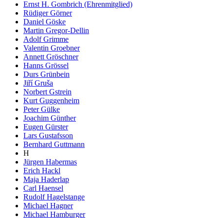
Ernst H. Gombrich (Ehrenmitglied)
Rüdiger Görner
Daniel Göske
Martin Gregor-Dellin
Adolf Grimme
Valentin Groebner
Annett Gröschner
Hanns Grössel
Durs Grünbein
Jiří Gruša
Norbert Gstrein
Kurt Guggenheim
Peter Gülke
Joachim Günther
Eugen Gürster
Lars Gustafsson
Bernhard Guttmann
H
Jürgen Habermas
Erich Hackl
Maja Haderlap
Carl Haensel
Rudolf Hagelstange
Michael Hagner
Michael Hamburger