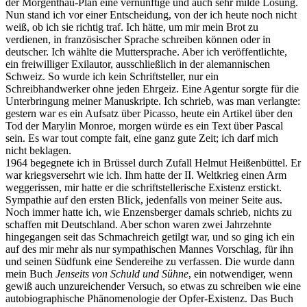
der Morgenthau-Plan eine vernünftige und auch sehr milde Lösung.
Nun stand ich vor einer Entscheidung, von der ich heute noch nicht
weiß, ob ich sie richtig traf. Ich hätte, um mir mein Brot zu
verdienen, in französischer Sprache schreiben können oder in
deutscher. Ich wählte die Muttersprache. Aber ich veröffentlichte,
ein freiwilliger Exilautor, ausschließlich in der alemannischen
Schweiz. So wurde ich kein Schriftsteller, nur ein
Schreibhandwerker ohne jeden Ehrgeiz. Eine Agentur sorgte für die
Unterbringung meiner Manuskripte. Ich schrieb, was man verlangte:
gestern war es ein Aufsatz über Picasso, heute ein Artikel über den
Tod der Marylin Monroe, morgen würde es ein Text über Pascal
sein. Es war tout compte fait, eine ganz gute Zeit; ich darf mich
nicht beklagen.
1964 begegnete ich in Brüssel durch Zufall Helmut Heißenbüttel. Er
war kriegsversehrt wie ich. Ihm hatte der II. Weltkrieg einen Arm
weggerissen, mir hatte er die schriftstellerische Existenz erstickt.
Sympathie auf den ersten Blick, jedenfalls von meiner Seite aus.
Noch immer hatte ich, wie Enzensberger damals schrieb, nichts zu
schaffen mit Deutschland. Aber schon waren zwei Jahrzehnte
hingegangen seit das Schmachreich getilgt war, und so ging ich ein
auf des mir mehr als nur sympathischen Mannes Vorschlag, für ihn
und seinen Südfunk eine Sendereihe zu verfassen. Die wurde dann
mein Buch
Jenseits von Schuld und Sühne
, ein notwendiger, wenn
gewiß auch unzureichender Versuch, so etwas zu schreiben wie eine
autobiographische Phänomenologie der Opfer-Existenz. Das Buch