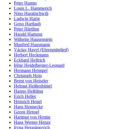
Peter Hamm
Louis L. Hammerich
Nino Haratischwili
Ludwig Harig
Geno Hartlaub
Peter Härtling
Harald Hartung
Wilhelm Hausenstein
Manfred Hausmann
Václav Havel (Ehrenmitglied)
Herbert Heckmann
Eckhard Heftrich
Irène Heidelberger-Leonard
Hermann Heimpel
Christoph Hein
Bernt von Heiseler
Helmut Heißenbüttel
Hanno Helbling
Erich Heller
Heinrich Henel
Hans Hennecke
Georg Hensel
Hartmut von Hentig
Hans Werner Henze
Iryna Herasimovich