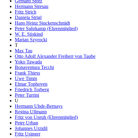
Gerhard Storz
Hermann Stresau
Fritz Strich
Daniela Strigl
Hans Heinz Stuckenschmidt
Peter Suhrkamp (Ehrenmitglied)
W. E. Süskind
Marian Szyrocki
T
Max Tau
Otto Adolf Alexander Freiherr von Taube
Yoko Tawada
Bonaventura Tecchi
Frank Thiess
Uwe Timm
Elmar Tophoven
Friedrich Torberg
Peter Turrini
U
Hermann Uhde-Bernays
Regina Ullmann
Fritz von Unruh (Ehrenmitglied)
Peter Urban
Johannes Urzidil
Fritz Usinger