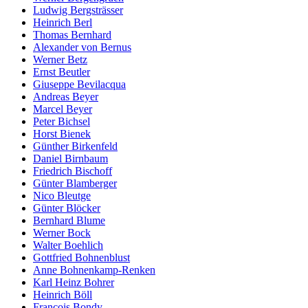
Ludwig Bergsträsser
Heinrich Berl
Thomas Bernhard
Alexander von Bernus
Werner Betz
Ernst Beutler
Giuseppe Bevilacqua
Andreas Beyer
Marcel Beyer
Peter Bichsel
Horst Bienek
Günther Birkenfeld
Daniel Birnbaum
Friedrich Bischoff
Günter Blamberger
Nico Bleutge
Günter Blöcker
Bernhard Blume
Werner Bock
Walter Boehlich
Gottfried Bohnenblust
Anne Bohnenkamp-Renken
Karl Heinz Bohrer
Heinrich Böll
François Bondy