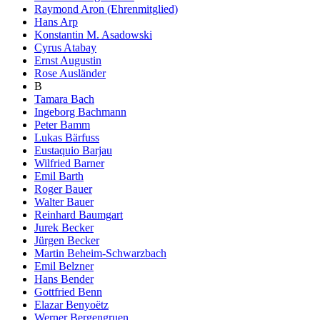
Raymond Aron (Ehrenmitglied)
Hans Arp
Konstantin M. Asadowski
Cyrus Atabay
Ernst Augustin
Rose Ausländer
B
Tamara Bach
Ingeborg Bachmann
Peter Bamm
Lukas Bärfuss
Eustaquio Barjau
Wilfried Barner
Emil Barth
Roger Bauer
Walter Bauer
Reinhard Baumgart
Jurek Becker
Jürgen Becker
Martin Beheim-Schwarzbach
Emil Belzner
Hans Bender
Gottfried Benn
Elazar Benyoëtz
Werner Bergengruen