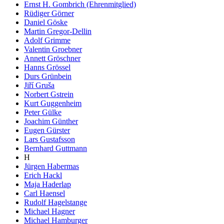
Ernst H. Gombrich (Ehrenmitglied)
Rüdiger Görner
Daniel Göske
Martin Gregor-Dellin
Adolf Grimme
Valentin Groebner
Annett Gröschner
Hanns Grössel
Durs Grünbein
Jiří Gruša
Norbert Gstrein
Kurt Guggenheim
Peter Gülke
Joachim Günther
Eugen Gürster
Lars Gustafsson
Bernhard Guttmann
H
Jürgen Habermas
Erich Hackl
Maja Haderlap
Carl Haensel
Rudolf Hagelstange
Michael Hagner
Michael Hamburger