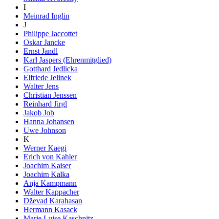
I
Meinrad Inglin
J
Philippe Jaccottet
Oskar Jancke
Ernst Jandl
Karl Jaspers (Ehrenmitglied)
Gotthard Jedlicka
Elfriede Jelinek
Walter Jens
Christian Jenssen
Reinhard Jirgl
Jakob Job
Hanna Johansen
Uwe Johnson
K
Werner Kaegi
Erich von Kahler
Joachim Kaiser
Joachim Kalka
Anja Kampmann
Walter Kappacher
Dževad Karahasan
Hermann Kasack
Marie Luise Kaschnitz