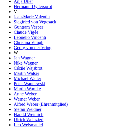
Anja Utler
Hermann Uyttersprot
V
Jean-Marie Valentin
Siegfried von Vegesack
Guntram Vesper
Claude Vigée
Leonello Vincenti
Christina Viragh
Georg von der Vring
W
Jan Wagner
Nike Wagner
Cécile Wajsbrot
Martin Walser
Michael Walter
Peter Wapnewski
Martin Warnke
Anne Weber
Werner Weber
Alfred Weber (Ehrenmitglied)
Stefan Weidner
Harald Weinrich
Ulrich Weinzierl
Leo Weismantel