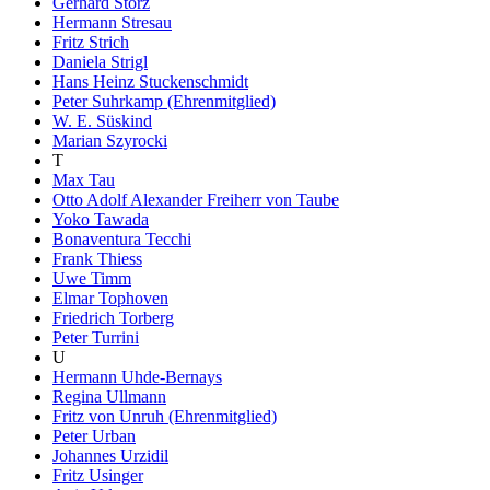
Gerhard Storz
Hermann Stresau
Fritz Strich
Daniela Strigl
Hans Heinz Stuckenschmidt
Peter Suhrkamp (Ehrenmitglied)
W. E. Süskind
Marian Szyrocki
T
Max Tau
Otto Adolf Alexander Freiherr von Taube
Yoko Tawada
Bonaventura Tecchi
Frank Thiess
Uwe Timm
Elmar Tophoven
Friedrich Torberg
Peter Turrini
U
Hermann Uhde-Bernays
Regina Ullmann
Fritz von Unruh (Ehrenmitglied)
Peter Urban
Johannes Urzidil
Fritz Usinger