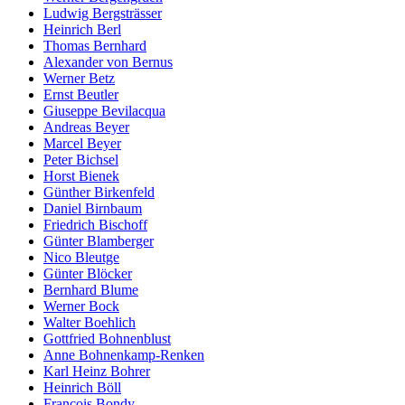
Ludwig Bergsträsser
Heinrich Berl
Thomas Bernhard
Alexander von Bernus
Werner Betz
Ernst Beutler
Giuseppe Bevilacqua
Andreas Beyer
Marcel Beyer
Peter Bichsel
Horst Bienek
Günther Birkenfeld
Daniel Birnbaum
Friedrich Bischoff
Günter Blamberger
Nico Bleutge
Günter Blöcker
Bernhard Blume
Werner Bock
Walter Boehlich
Gottfried Bohnenblust
Anne Bohnenkamp-Renken
Karl Heinz Bohrer
Heinrich Böll
François Bondy