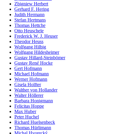
Zbigniew Herbert
Gerhard F. Hering
Judith Hermann
Stefan Hertmans
Thomas Hettche
Otto Heuschele
Frederick W. J. Heuser
Theodor Heuss
Wolfgang Hilbig
Wolfgang Hildesheimer
Gustav Hillard-Steinbömer
Gustav René Hocke
Gert Hofmann
Michael Hofmann
Werner Hofmann
Gisela Holfter
Walther von Hollander
Walter Höllerer
Barbara Honigmann
Felicitas Hoppe
Max Huber
Peter Huchel
Richard Huelsenbeck
Thomas Hürlimann
Michal Hvorecký