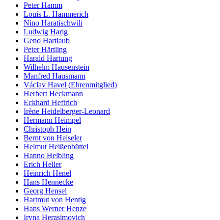
Peter Hamm
Louis L. Hammerich
Nino Haratischwili
Ludwig Harig
Geno Hartlaub
Peter Härtling
Harald Hartung
Wilhelm Hausenstein
Manfred Hausmann
Václav Havel (Ehrenmitglied)
Herbert Heckmann
Eckhard Heftrich
Irène Heidelberger-Leonard
Hermann Heimpel
Christoph Hein
Bernt von Heiseler
Helmut Heißenbüttel
Hanno Helbling
Erich Heller
Heinrich Henel
Hans Hennecke
Georg Hensel
Hartmut von Hentig
Hans Werner Henze
Iryna Herasimovich