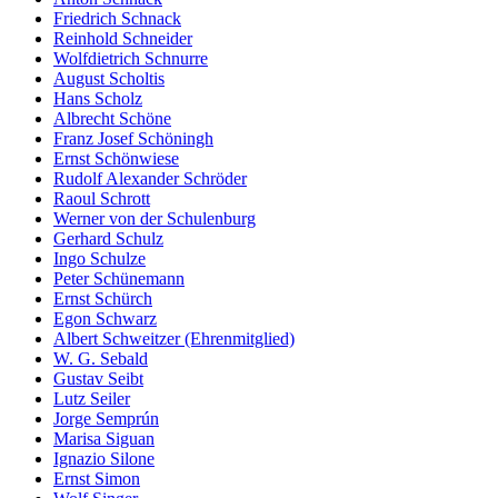
Friedrich Schnack
Reinhold Schneider
Wolfdietrich Schnurre
August Scholtis
Hans Scholz
Albrecht Schöne
Franz Josef Schöningh
Ernst Schönwiese
Rudolf Alexander Schröder
Raoul Schrott
Werner von der Schulenburg
Gerhard Schulz
Ingo Schulze
Peter Schünemann
Ernst Schürch
Egon Schwarz
Albert Schweitzer (Ehrenmitglied)
W. G. Sebald
Gustav Seibt
Lutz Seiler
Jorge Semprún
Marisa Siguan
Ignazio Silone
Ernst Simon