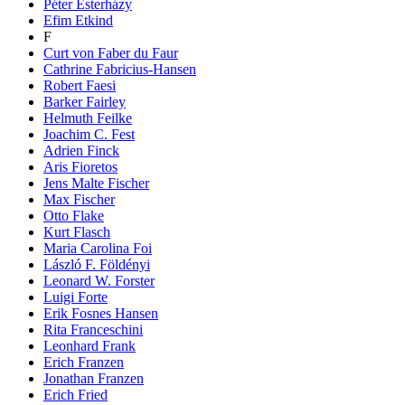
Péter Esterházy
Efim Etkind
F
Curt von Faber du Faur
Cathrine Fabricius-Hansen
Robert Faesi
Barker Fairley
Helmuth Feilke
Joachim C. Fest
Adrien Finck
Aris Fioretos
Jens Malte Fischer
Max Fischer
Otto Flake
Kurt Flasch
Maria Carolina Foi
László F. Földényi
Leonard W. Forster
Luigi Forte
Erik Fosnes Hansen
Rita Franceschini
Leonhard Frank
Erich Franzen
Jonathan Franzen
Erich Fried