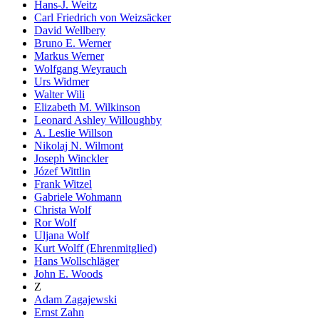
Hans-J. Weitz
Carl Friedrich von Weizsäcker
David Wellbery
Bruno E. Werner
Markus Werner
Wolfgang Weyrauch
Urs Widmer
Walter Wili
Elizabeth M. Wilkinson
Leonard Ashley Willoughby
A. Leslie Willson
Nikolaj N. Wilmont
Joseph Winckler
Józef Wittlin
Frank Witzel
Gabriele Wohmann
Christa Wolf
Ror Wolf
Uljana Wolf
Kurt Wolff (Ehrenmitglied)
Hans Wollschläger
John E. Woods
Z
Adam Zagajewski
Ernst Zahn