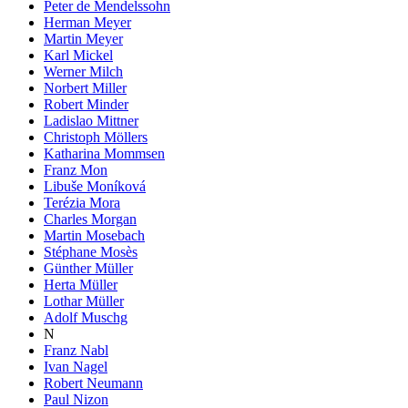
Peter de Mendelssohn
Herman Meyer
Martin Meyer
Karl Mickel
Werner Milch
Norbert Miller
Robert Minder
Ladislao Mittner
Christoph Möllers
Katharina Mommsen
Franz Mon
Libuše Moníková
Terézia Mora
Charles Morgan
Martin Mosebach
Stéphane Mosès
Günther Müller
Herta Müller
Lothar Müller
Adolf Muschg
N
Franz Nabl
Ivan Nagel
Robert Neumann
Paul Nizon