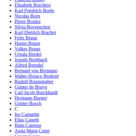
Elisabeth Borchers
Karl Friedrich Borée
Nicolas Born
Pierre Boulez
Silvia Bovenschen
Karl Dietrich Bracher
Felix Braun
Hanns Braun
Volker Braun
Ursula Bredel
Joseph Breitbach
Alfred Brendel
Bernard von Brentano
Walter Horace Bruford
Rudolf Brunngraber
Günter de Bruyn
Carl Jacob Burckhardt
Hermann Burger
Günter Busch
C
Iso Camartin
Elias Canetti
Hans Carossa
Anna Maria Carpi