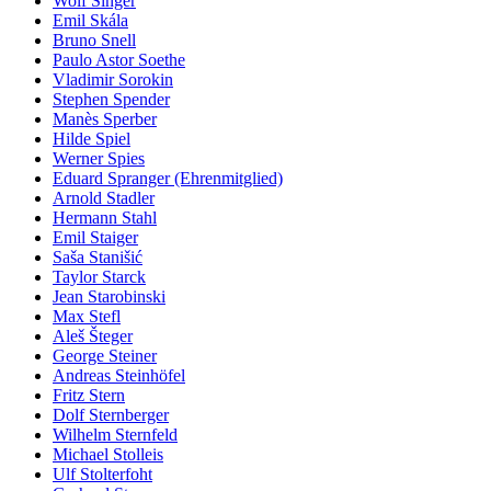
Wolf Singer
Emil Skála
Bruno Snell
Paulo Astor Soethe
Vladimir Sorokin
Stephen Spender
Manès Sperber
Hilde Spiel
Werner Spies
Eduard Spranger (Ehrenmitglied)
Arnold Stadler
Hermann Stahl
Emil Staiger
Saša Stanišić
Taylor Starck
Jean Starobinski
Max Stefl
Aleš Šteger
George Steiner
Andreas Steinhöfel
Fritz Stern
Dolf Sternberger
Wilhelm Sternfeld
Michael Stolleis
Ulf Stolterfoht