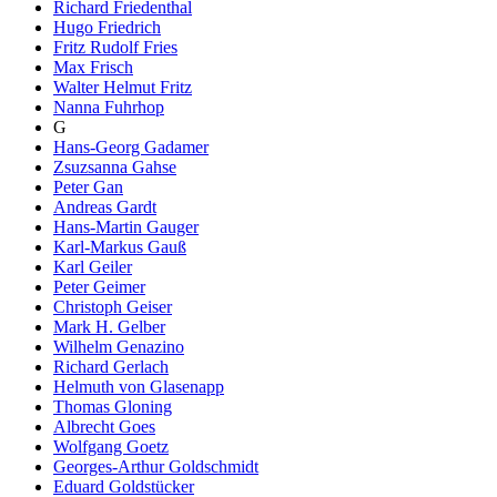
Richard Friedenthal
Hugo Friedrich
Fritz Rudolf Fries
Max Frisch
Walter Helmut Fritz
Nanna Fuhrhop
G
Hans-Georg Gadamer
Zsuzsanna Gahse
Peter Gan
Andreas Gardt
Hans-Martin Gauger
Karl-Markus Gauß
Karl Geiler
Peter Geimer
Christoph Geiser
Mark H. Gelber
Wilhelm Genazino
Richard Gerlach
Helmuth von Glasenapp
Thomas Gloning
Albrecht Goes
Wolfgang Goetz
Georges-Arthur Goldschmidt
Eduard Goldstücker