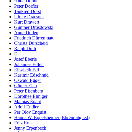
Hilde Domin
Peter Dörfler
Tankred Dorst
Ulrike Draesner
Kurt Drawert
Günther Drosdowski
Anne Duden
Friedrich Dürrenmatt
Christa Dürscheid
Ralph Dutli
E
Josef Eberle
Johannes Edfelt
Elisabeth Edl
Kasimir Edschmid
Oswald Egger
Günter Eich
Peter Eisenberg
Dorothee Elmiger
Mathias Énard
Adolf Endler
Per Olov Enquist
Hanns W. Eppelsheimer (Ehrenmitglied)
Fritz Ernst
Jenny Erpenbeck