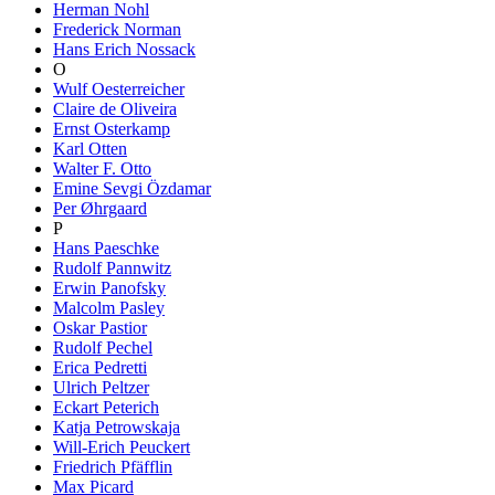
Herman Nohl
Frederick Norman
Hans Erich Nossack
O
Wulf Oesterreicher
Claire de Oliveira
Ernst Osterkamp
Karl Otten
Walter F. Otto
Emine Sevgi Özdamar
Per Øhrgaard
P
Hans Paeschke
Rudolf Pannwitz
Erwin Panofsky
Malcolm Pasley
Oskar Pastior
Rudolf Pechel
Erica Pedretti
Ulrich Peltzer
Eckart Peterich
Katja Petrowskaja
Will-Erich Peuckert
Friedrich Pfäfflin
Max Picard