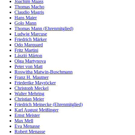
Joachim Maass
Thomas Macho
Claudio Magris
Hans Maier
Golo Mann
Thomas Mann (Ehrenmitglied)
Ludwig Marcuse
Friedrich Märker
Odo Marquard
Fritz Martini
László Márton
Olga Martynova
Peter von Matt
Roswitha Matwin-Buschmann
Franz H. Mautner
Friederike Mayröcker
Christoph Meckel
Walter Mehring
Christian Meier
Friedrich Meinecke (Ehrenmitglied)
Karl August Meißinger
Ernst Meister
Max Mell
Eva Menasse
Robert Menasse