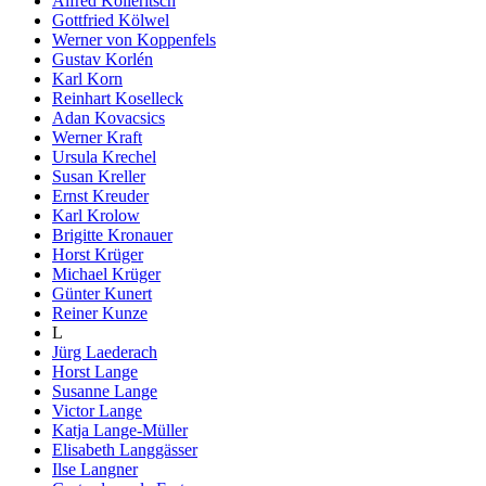
Alfred Kolleritsch
Gottfried Kölwel
Werner von Koppenfels
Gustav Korlén
Karl Korn
Reinhart Koselleck
Adan Kovacsics
Werner Kraft
Ursula Krechel
Susan Kreller
Ernst Kreuder
Karl Krolow
Brigitte Kronauer
Horst Krüger
Michael Krüger
Günter Kunert
Reiner Kunze
L
Jürg Laederach
Horst Lange
Susanne Lange
Victor Lange
Katja Lange-Müller
Elisabeth Langgässer
Ilse Langner