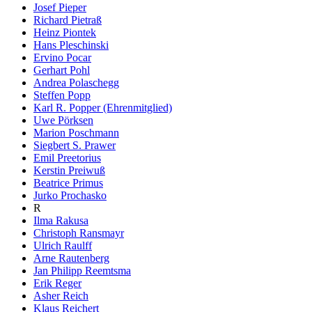
Josef Pieper
Richard Pietraß
Heinz Piontek
Hans Pleschinski
Ervino Pocar
Gerhart Pohl
Andrea Polaschegg
Steffen Popp
Karl R. Popper (Ehrenmitglied)
Uwe Pörksen
Marion Poschmann
Siegbert S. Prawer
Emil Preetorius
Kerstin Preiwuß
Beatrice Primus
Jurko Prochasko
R
Ilma Rakusa
Christoph Ransmayr
Ulrich Raulff
Arne Rautenberg
Jan Philipp Reemtsma
Erik Reger
Asher Reich
Klaus Reichert