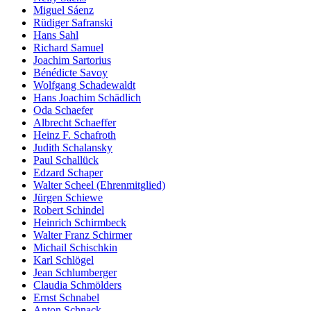
Miguel Sáenz
Rüdiger Safranski
Hans Sahl
Richard Samuel
Joachim Sartorius
Bénédicte Savoy
Wolfgang Schadewaldt
Hans Joachim Schädlich
Oda Schaefer
Albrecht Schaeffer
Heinz F. Schafroth
Judith Schalansky
Paul Schallück
Edzard Schaper
Walter Scheel (Ehrenmitglied)
Jürgen Schiewe
Robert Schindel
Heinrich Schirmbeck
Walter Franz Schirmer
Michail Schischkin
Karl Schlögel
Jean Schlumberger
Claudia Schmölders
Ernst Schnabel
Anton Schnack