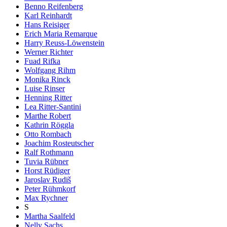
Benno Reifenberg
Karl Reinhardt
Hans Reisiger
Erich Maria Remarque
Harry Reuss-Löwenstein
Werner Richter
Fuad Rifka
Wolfgang Rihm
Monika Rinck
Luise Rinser
Henning Ritter
Lea Ritter-Santini
Marthe Robert
Kathrin Röggla
Otto Rombach
Joachim Rosteutscher
Ralf Rothmann
Tuvia Rübner
Horst Rüdiger
Jaroslav Rudiš
Peter Rühmkorf
Max Rychner
S
Martha Saalfeld
Nelly Sachs