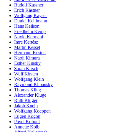
Rudolf Kassner
Erich Kästner
Wolfgang Kayser
Daniel Kehlmann
Hans Keilson
Friedhelm Kemp
Navid Kermani
Imre Kertész
Martin Kessel
Hermann Kesten
Naoji Kimura
Esther Kinsky
Sarah Kirsch
Wulf Kirsten
Wolfgang Klein
Raymond Klibansky
Thomas Kling
Alexander Kluge
Ruth Klüger
Jakob Kneip
Wolfgang Koeppen
Eugen Kogon
Pavel Kohout
Annette Kolb