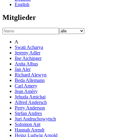
English
Mitglieder
A
Swati Acharya
Jeremy Adler
Ilse Aichinger
Anita Albus
Jan Aler
Richard Alewyn
Beda Allemann
Carl Amery
Jean Améry
Jehuda Amichai
Alfred Andersch
Perry Anderson
Stefan Andres
Juri Andruchowytsch
Solomon Apt
Hannah Arendt
Heinz Ludwig Arnold