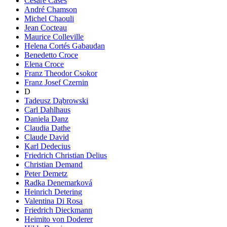
Cesare Cases
André Chamson
Michel Chaouli
Jean Cocteau
Maurice Colleville
Helena Cortés Gabaudan
Benedetto Croce
Elena Croce
Franz Theodor Csokor
Franz Josef Czernin
D
Tadeusz Dąbrowski
Carl Dahlhaus
Daniela Danz
Claudia Dathe
Claude David
Karl Dedecius
Friedrich Christian Delius
Christian Demand
Peter Demetz
Radka Denemarková
Heinrich Detering
Valentina Di Rosa
Friedrich Dieckmann
Heimito von Doderer