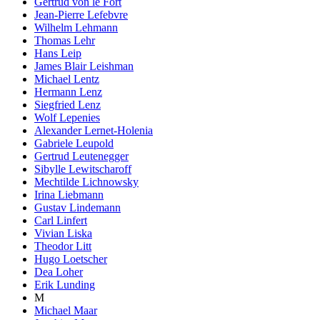
Gertrud von le Fort
Jean-Pierre Lefebvre
Wilhelm Lehmann
Thomas Lehr
Hans Leip
James Blair Leishman
Michael Lentz
Hermann Lenz
Siegfried Lenz
Wolf Lepenies
Alexander Lernet-Holenia
Gabriele Leupold
Gertrud Leutenegger
Sibylle Lewitscharoff
Mechtilde Lichnowsky
Irina Liebmann
Gustav Lindemann
Carl Linfert
Vivian Liska
Theodor Litt
Hugo Loetscher
Dea Loher
Erik Lunding
M
Michael Maar