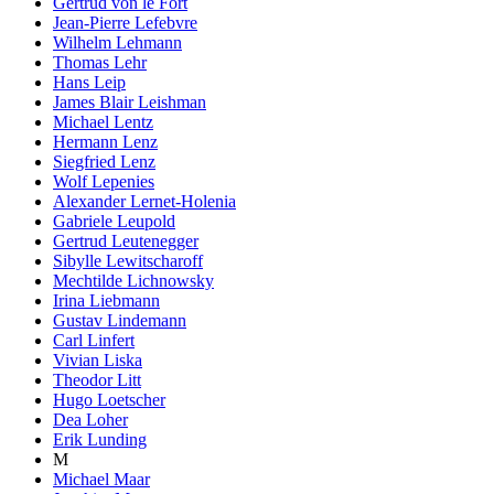
Gertrud von le Fort
Jean-Pierre Lefebvre
Wilhelm Lehmann
Thomas Lehr
Hans Leip
James Blair Leishman
Michael Lentz
Hermann Lenz
Siegfried Lenz
Wolf Lepenies
Alexander Lernet-Holenia
Gabriele Leupold
Gertrud Leutenegger
Sibylle Lewitscharoff
Mechtilde Lichnowsky
Irina Liebmann
Gustav Lindemann
Carl Linfert
Vivian Liska
Theodor Litt
Hugo Loetscher
Dea Loher
Erik Lunding
M
Michael Maar