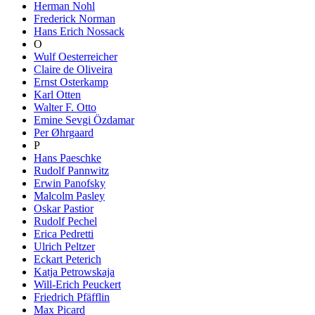
Herman Nohl
Frederick Norman
Hans Erich Nossack
O
Wulf Oesterreicher
Claire de Oliveira
Ernst Osterkamp
Karl Otten
Walter F. Otto
Emine Sevgi Özdamar
Per Øhrgaard
P
Hans Paeschke
Rudolf Pannwitz
Erwin Panofsky
Malcolm Pasley
Oskar Pastior
Rudolf Pechel
Erica Pedretti
Ulrich Peltzer
Eckart Peterich
Katja Petrowskaja
Will-Erich Peuckert
Friedrich Pfäfflin
Max Picard