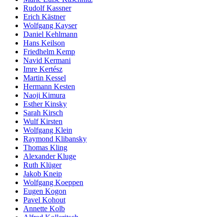
Rudolf Kassner
Erich Kästner
Wolfgang Kayser
Daniel Kehlmann
Hans Keilson
Friedhelm Kemp
Navid Kermani
Imre Kertész
Martin Kessel
Hermann Kesten
Naoji Kimura
Esther Kinsky
Sarah Kirsch
Wulf Kirsten
Wolfgang Klein
Raymond Klibansky
Thomas Kling
Alexander Kluge
Ruth Klüger
Jakob Kneip
Wolfgang Koeppen
Eugen Kogon
Pavel Kohout
Annette Kolb