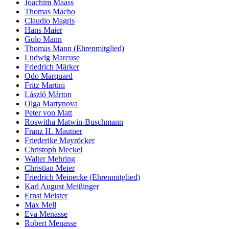
Joachim Maass
Thomas Macho
Claudio Magris
Hans Maier
Golo Mann
Thomas Mann (Ehrenmitglied)
Ludwig Marcuse
Friedrich Märker
Odo Marquard
Fritz Martini
László Márton
Olga Martynova
Peter von Matt
Roswitha Matwin-Buschmann
Franz H. Mautner
Friederike Mayröcker
Christoph Meckel
Walter Mehring
Christian Meier
Friedrich Meinecke (Ehrenmitglied)
Karl August Meißinger
Ernst Meister
Max Mell
Eva Menasse
Robert Menasse