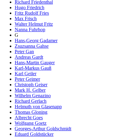
Richard Friedenthal
Hugo Friedrich
Fritz Rudolf Fries
Max Frisch
Walter Helmut Fritz
Nanna Fuhrhop
G
Hans-Georg Gadamer
Zsuzsanna Gahse
Peter Gan
Andreas Gardt
Hans-Martin Gauger
Karl-Markus Gauß
Karl Geiler
Peter Geimer
Christoph Geiser
Mark H. Gelber
Wilhelm Genazino
Richard Gerlach
Helmuth von Glasenapp
Thomas Gloning
Albrecht Goes
Wolfgang Goetz
Georges-Arthur Goldschmidt
Eduard Goldstücker