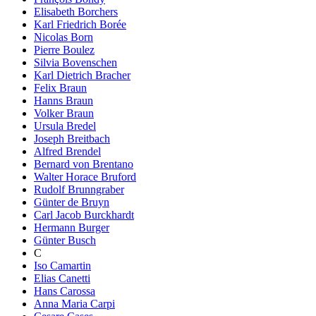
Elisabeth Borchers
Karl Friedrich Borée
Nicolas Born
Pierre Boulez
Silvia Bovenschen
Karl Dietrich Bracher
Felix Braun
Hanns Braun
Volker Braun
Ursula Bredel
Joseph Breitbach
Alfred Brendel
Bernard von Brentano
Walter Horace Bruford
Rudolf Brunngraber
Günter de Bruyn
Carl Jacob Burckhardt
Hermann Burger
Günter Busch
C
Iso Camartin
Elias Canetti
Hans Carossa
Anna Maria Carpi