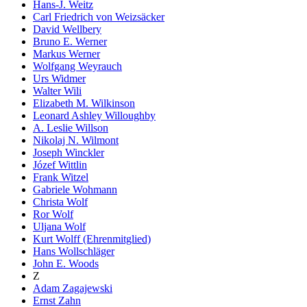
Hans-J. Weitz
Carl Friedrich von Weizsäcker
David Wellbery
Bruno E. Werner
Markus Werner
Wolfgang Weyrauch
Urs Widmer
Walter Wili
Elizabeth M. Wilkinson
Leonard Ashley Willoughby
A. Leslie Willson
Nikolaj N. Wilmont
Joseph Winckler
Józef Wittlin
Frank Witzel
Gabriele Wohmann
Christa Wolf
Ror Wolf
Uljana Wolf
Kurt Wolff (Ehrenmitglied)
Hans Wollschläger
John E. Woods
Z
Adam Zagajewski
Ernst Zahn