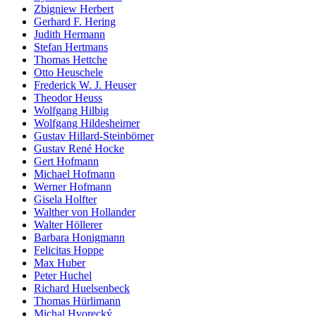
Zbigniew Herbert
Gerhard F. Hering
Judith Hermann
Stefan Hertmans
Thomas Hettche
Otto Heuschele
Frederick W. J. Heuser
Theodor Heuss
Wolfgang Hilbig
Wolfgang Hildesheimer
Gustav Hillard-Steinbömer
Gustav René Hocke
Gert Hofmann
Michael Hofmann
Werner Hofmann
Gisela Holfter
Walther von Hollander
Walter Höllerer
Barbara Honigmann
Felicitas Hoppe
Max Huber
Peter Huchel
Richard Huelsenbeck
Thomas Hürlimann
Michal Hvorecký