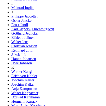
I
Meinrad Inglin
J
Philippe Jaccottet
Oskar Jancke
Ernst Jandl
Karl Jaspers (Ehrenmitglied)
Gotthard Jedlicka
Elfriede Jelinek
Walter Jens
Christian Jenssen
Reinhard Jirgl
Jakob Job
Hanna Johansen
Uwe Johnson
K
Werner Kaegi
Erich von Kahler
Joachim Kaiser
Joachim Kalka
Anja Kampmann
Walter Kappacher
Dževad Karahasan
Hermann Kasack
Marie Luise Kaschnitz