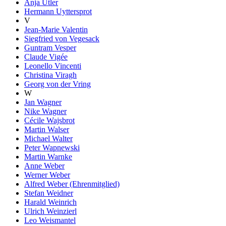
Anja Utler
Hermann Uyttersprot
V
Jean-Marie Valentin
Siegfried von Vegesack
Guntram Vesper
Claude Vigée
Leonello Vincenti
Christina Viragh
Georg von der Vring
W
Jan Wagner
Nike Wagner
Cécile Wajsbrot
Martin Walser
Michael Walter
Peter Wapnewski
Martin Warnke
Anne Weber
Werner Weber
Alfred Weber (Ehrenmitglied)
Stefan Weidner
Harald Weinrich
Ulrich Weinzierl
Leo Weismantel