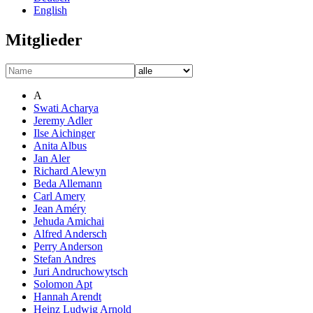
English
Mitglieder
A
Swati Acharya
Jeremy Adler
Ilse Aichinger
Anita Albus
Jan Aler
Richard Alewyn
Beda Allemann
Carl Amery
Jean Améry
Jehuda Amichai
Alfred Andersch
Perry Anderson
Stefan Andres
Juri Andruchowytsch
Solomon Apt
Hannah Arendt
Heinz Ludwig Arnold