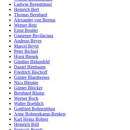
Ludwig Bergsträsser
Heinrich Berl
Thomas Bernhard
Alexander von Bernus
Werner Betz
Ernst Beutler
Giuseppe Bevilacqua
Andreas Beyer
Marcel Beyer
Peter Bichsel
Horst Bienek
Günther Birkenfeld
Daniel Birnbaum
Friedrich Bischoff
Günter Blamberger
Nico Bleutge
Günter Blöcker
Bernhard Blume
Werner Bock
Walter Boehlich
Gottfried Bohnenblust
Anne Bohnenkamp-Renken
Karl Heinz Bohrer
Heinrich Böll
François Bondy