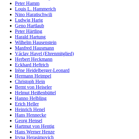
Peter Hamm
Louis L. Hammerich
Nino Haratischwili
Ludwig Harig
Geno Hartlaub
Peter Härtling
Harald Hartung
Wilhelm Hausenstein
Manfred Hausmann
Václav Havel (Ehrenmitglied)
Herbert Heckmann
Eckhard Heftrich
Irène Heidelberger-Leonard
Hermann Heimpel
Christoph Hein
Bernt von Heiseler
Helmut Heißenbüttel
Hanno Helbling
Erich Heller
Heinrich Henel
Hans Hennecke
Georg Hensel
Hartmut von Hentig
Hans Werner Henze
Iryna Herasimovich