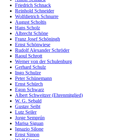
Friedrich Schnack
Reinhold Schneider
Wolfdietrich Schnurre
August Scholtis
Hans Scholz
Albrecht Schöne
Franz Josef Schöningh
Ernst Schönwiese
Rudolf Alexander Schröder
Raoul Schrott
Werner von der Schulenburg
Gerhard Schulz
Ingo Schulze
Peter Schünemann
Ernst Schürch
Egon Schwarz
Albert Schweitzer (Ehrenmitglied)
W. G. Sebald
Gustav Seibt
Lutz Seiler
Jorge Semprún
Marisa Siguan
Ignazio Silone
Ernst Simon