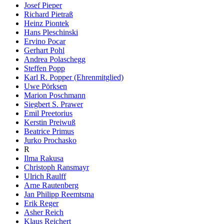
Josef Pieper
Richard Pietraß
Heinz Piontek
Hans Pleschinski
Ervino Pocar
Gerhart Pohl
Andrea Polaschegg
Steffen Popp
Karl R. Popper (Ehrenmitglied)
Uwe Pörksen
Marion Poschmann
Siegbert S. Prawer
Emil Preetorius
Kerstin Preiwuß
Beatrice Primus
Jurko Prochasko
R
Ilma Rakusa
Christoph Ransmayr
Ulrich Raulff
Arne Rautenberg
Jan Philipp Reemtsma
Erik Reger
Asher Reich
Klaus Reichert