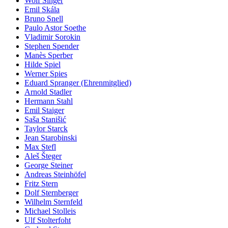
Wolf Singer
Emil Skála
Bruno Snell
Paulo Astor Soethe
Vladimir Sorokin
Stephen Spender
Manès Sperber
Hilde Spiel
Werner Spies
Eduard Spranger (Ehrenmitglied)
Arnold Stadler
Hermann Stahl
Emil Staiger
Saša Stanišić
Taylor Starck
Jean Starobinski
Max Stefl
Aleš Šteger
George Steiner
Andreas Steinhöfel
Fritz Stern
Dolf Sternberger
Wilhelm Sternfeld
Michael Stolleis
Ulf Stolterfoht