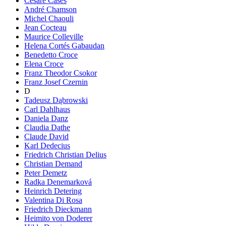
Cesare Cases
André Chamson
Michel Chaouli
Jean Cocteau
Maurice Colleville
Helena Cortés Gabaudan
Benedetto Croce
Elena Croce
Franz Theodor Csokor
Franz Josef Czernin
D
Tadeusz Dąbrowski
Carl Dahlhaus
Daniela Danz
Claudia Dathe
Claude David
Karl Dedecius
Friedrich Christian Delius
Christian Demand
Peter Demetz
Radka Denemarková
Heinrich Detering
Valentina Di Rosa
Friedrich Dieckmann
Heimito von Doderer