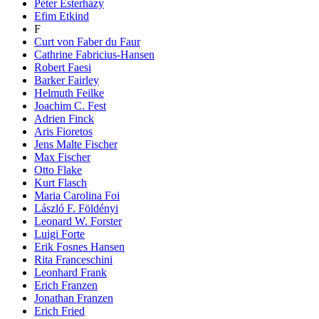
Péter Esterházy
Efim Etkind
F
Curt von Faber du Faur
Cathrine Fabricius-Hansen
Robert Faesi
Barker Fairley
Helmuth Feilke
Joachim C. Fest
Adrien Finck
Aris Fioretos
Jens Malte Fischer
Max Fischer
Otto Flake
Kurt Flasch
Maria Carolina Foi
László F. Földényi
Leonard W. Forster
Luigi Forte
Erik Fosnes Hansen
Rita Franceschini
Leonhard Frank
Erich Franzen
Jonathan Franzen
Erich Fried