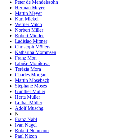
Peter de Mendelssohn
Herman Meyer
Martin Meyer
Karl Mickel
Werner Milch
Norbert Miller
Robert Minder
Ladislao Mittner
Christoph Möllers
Katharina Mommsen
Franz Mon
Libuše Moníková
Terézia Mora
Charles Morgan
Martin Mosebach
Stéphane Mosès
Günther Müller
Herta Müller
Lothar Müller
Adolf Muschg
N
Franz Nabl
Ivan Nagel
Robert Neumann
Paul Nizon