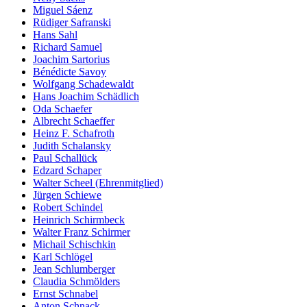
Miguel Sáenz
Rüdiger Safranski
Hans Sahl
Richard Samuel
Joachim Sartorius
Bénédicte Savoy
Wolfgang Schadewaldt
Hans Joachim Schädlich
Oda Schaefer
Albrecht Schaeffer
Heinz F. Schafroth
Judith Schalansky
Paul Schallück
Edzard Schaper
Walter Scheel (Ehrenmitglied)
Jürgen Schiewe
Robert Schindel
Heinrich Schirmbeck
Walter Franz Schirmer
Michail Schischkin
Karl Schlögel
Jean Schlumberger
Claudia Schmölders
Ernst Schnabel
Anton Schnack