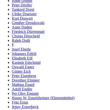
Hilde Domin
Peter Dörfler
Tankred Dorst
Ulrike Draesner
Kurt Drawert
Günther Drosdowski
Anne Duden
Friedrich Dürrenmatt
Christa Dürscheid
Ralph Dutli
E
Josef Eberle
Johannes Edfelt
Elisabeth Edl
Kasimir Edschmid
Oswald Egger
Günter Eich
Peter Eisenberg
Dorothee Elmiger
Mathias Énard
Adolf Endler
Per Olov Enquist
Hanns W. Eppelsheimer (Ehrenmitglied)
Fritz Ernst
Jenny Erpenbeck