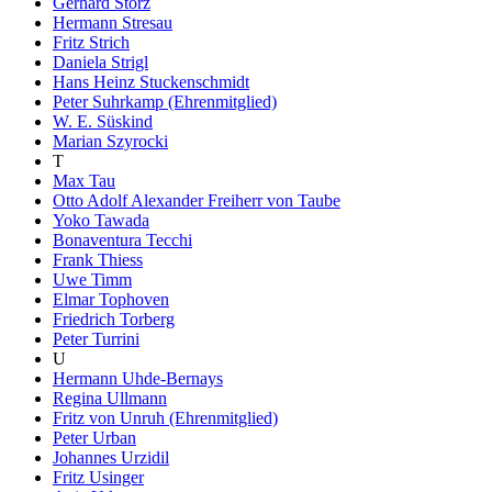
Gerhard Storz
Hermann Stresau
Fritz Strich
Daniela Strigl
Hans Heinz Stuckenschmidt
Peter Suhrkamp (Ehrenmitglied)
W. E. Süskind
Marian Szyrocki
T
Max Tau
Otto Adolf Alexander Freiherr von Taube
Yoko Tawada
Bonaventura Tecchi
Frank Thiess
Uwe Timm
Elmar Tophoven
Friedrich Torberg
Peter Turrini
U
Hermann Uhde-Bernays
Regina Ullmann
Fritz von Unruh (Ehrenmitglied)
Peter Urban
Johannes Urzidil
Fritz Usinger