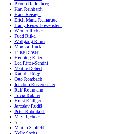
Benno Reifenberg
Karl Reinhardt
Hans Reisiger
Erich Maria Remarque
Harry Reuss-Löwenstein
Werner Richter
Fuad Rifka
Wolfgang Rihm
Monika Rinck
Luise Rinser
Henning Ritter
Lea Ritter-Santini
Marthe Robert
Kathrin Röggla
Otto Rombach
Joachim Rosteutscher
Ralf Rothmann
Tuvia Rübner
Horst Rüdiger
Jaroslav Rudiš
Peter Rühmkorf
Max Rychner
S
Martha Saalfeld
Nelly Sachs