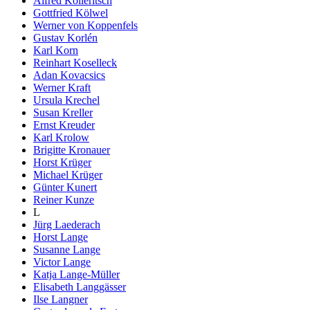
Alfred Kolleritsch
Gottfried Kölwel
Werner von Koppenfels
Gustav Korlén
Karl Korn
Reinhart Koselleck
Adan Kovacsics
Werner Kraft
Ursula Krechel
Susan Kreller
Ernst Kreuder
Karl Krolow
Brigitte Kronauer
Horst Krüger
Michael Krüger
Günter Kunert
Reiner Kunze
L
Jürg Laederach
Horst Lange
Susanne Lange
Victor Lange
Katja Lange-Müller
Elisabeth Langgässer
Ilse Langner