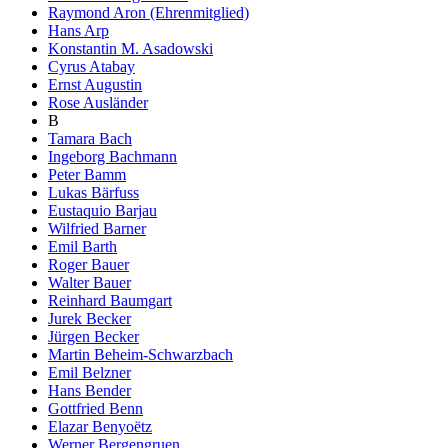
Raymond Aron (Ehrenmitglied)
Hans Arp
Konstantin M. Asadowski
Cyrus Atabay
Ernst Augustin
Rose Ausländer
B
Tamara Bach
Ingeborg Bachmann
Peter Bamm
Lukas Bärfuss
Eustaquio Barjau
Wilfried Barner
Emil Barth
Roger Bauer
Walter Bauer
Reinhard Baumgart
Jurek Becker
Jürgen Becker
Martin Beheim-Schwarzbach
Emil Belzner
Hans Bender
Gottfried Benn
Elazar Benyoëtz
Werner Bergengruen