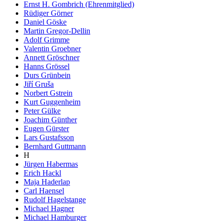
Ernst H. Gombrich (Ehrenmitglied)
Rüdiger Görner
Daniel Göske
Martin Gregor-Dellin
Adolf Grimme
Valentin Groebner
Annett Gröschner
Hanns Grössel
Durs Grünbein
Jiří Gruša
Norbert Gstrein
Kurt Guggenheim
Peter Gülke
Joachim Günther
Eugen Gürster
Lars Gustafsson
Bernhard Guttmann
H
Jürgen Habermas
Erich Hackl
Maja Haderlap
Carl Haensel
Rudolf Hagelstange
Michael Hagner
Michael Hamburger