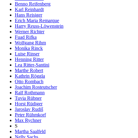
Benno Reifenberg
Karl Reinhardt
Hans Reisiger
Erich Maria Remarque
Harry Reuss-Löwenstein
Werner Richter
Fuad Rifka
Wolfgang Rihm
Monika Rinck
Luise Rinser
Henning Ritter
Lea Ritter-Santini
Marthe Robert
Kathrin Röggla
Otto Rombach
Joachim Rosteutscher
Ralf Rothmann
Tuvia Rübner
Horst Rüdiger
Jaroslav Rudiš
Peter Rühmkorf
Max Rychner
S
Martha Saalfeld
Nelly Sachs