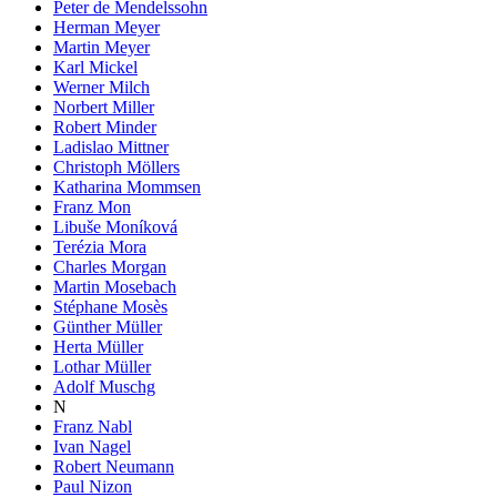
Peter de Mendelssohn
Herman Meyer
Martin Meyer
Karl Mickel
Werner Milch
Norbert Miller
Robert Minder
Ladislao Mittner
Christoph Möllers
Katharina Mommsen
Franz Mon
Libuše Moníková
Terézia Mora
Charles Morgan
Martin Mosebach
Stéphane Mosès
Günther Müller
Herta Müller
Lothar Müller
Adolf Muschg
N
Franz Nabl
Ivan Nagel
Robert Neumann
Paul Nizon