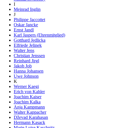
I
Meinrad Inglin
J
Philippe Jaccottet
Oskar Jancke
Ernst Jandl
Karl Jaspers (Ehrenmitglied)
Gotthard Jedlicka
Elfriede Jelinek
Walter Jens
Christian Jenssen
Reinhard Jirgl
Jakob Job
Hanna Johansen
Uwe Johnson
K
Werner Kaegi
Erich von Kahler
Joachim Kaiser
Joachim Kalka
Anja Kampmann
Walter Kappacher
Dževad Karahasan
Hermann Kasack
Marie Luise Kaschnitz