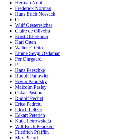
Herman Nohl
Frederick Norman
Hans Erich Nossack
O
Wulf Oesterreicher
Claire de Oliveira
Ernst Osterkamp
Karl Otten
Walter F. Otto
Emine Sevgi Özdamar
Per Øhrgaard
P
Hans Paeschke
Rudolf Pannwitz
Erwin Panofsky
Malcolm Pasley
Oskar Pastior
Rudolf Pechel
Erica Pedretti
Ulrich Peltzer
Eckart Peterich
Katja Petrowskaja
Will-Erich Peuckert
Friedrich Pfäfflin
Max Picard