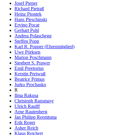
Josef Pieper
Richard Pietraß
Heinz Piontek
Hans Pleschinski
Ervino Pocar
Gerhart Pohl
Andrea Polaschegg
Steffen Popp
Karl R. Popper (Ehrenmitglied)
Uwe Pörksen
Marion Poschmann
Siegbert S. Prawer
Emil Preetorius
Kerstin Preiwuß
Beatrice Primus
Jurko Prochasko
R
Ilma Rakusa
Christoph Ransmayr
Ulrich Raulff
Arne Rautenberg
Jan Philipp Reemtsma
Erik Reger
Asher Reich
Klaus Reichert