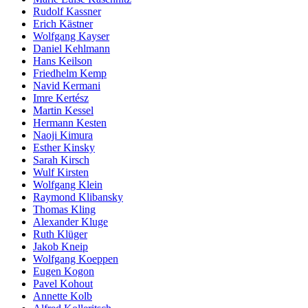
Rudolf Kassner
Erich Kästner
Wolfgang Kayser
Daniel Kehlmann
Hans Keilson
Friedhelm Kemp
Navid Kermani
Imre Kertész
Martin Kessel
Hermann Kesten
Naoji Kimura
Esther Kinsky
Sarah Kirsch
Wulf Kirsten
Wolfgang Klein
Raymond Klibansky
Thomas Kling
Alexander Kluge
Ruth Klüger
Jakob Kneip
Wolfgang Koeppen
Eugen Kogon
Pavel Kohout
Annette Kolb