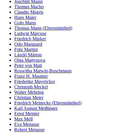
Joachim Maass
Thomas Macho
Claudio Magris
Hans Maier
Golo Mann
Thomas Mann (Ehrenmitglied)
Ludwig Marcuse
Friedrich Märker
Odo Marquard
Fritz Martini
László Márton
Olga Martynova
Peter von Matt
Roswitha Matwin-Buschmann
Franz H. Mautner
Friederike Mayröcker
Christoph Meckel
Walter Mehring
Christian Meier
Friedrich Meinecke (Ehrenmitglied)
Karl August Meißinger
Ernst Meister
Max Mell
Eva Menasse
Robert Menasse