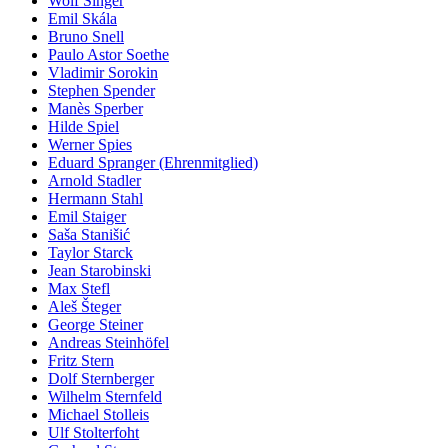
Wolf Singer
Emil Skála
Bruno Snell
Paulo Astor Soethe
Vladimir Sorokin
Stephen Spender
Manès Sperber
Hilde Spiel
Werner Spies
Eduard Spranger (Ehrenmitglied)
Arnold Stadler
Hermann Stahl
Emil Staiger
Saša Stanišić
Taylor Starck
Jean Starobinski
Max Stefl
Aleš Šteger
George Steiner
Andreas Steinhöfel
Fritz Stern
Dolf Sternberger
Wilhelm Sternfeld
Michael Stolleis
Ulf Stolterfoht