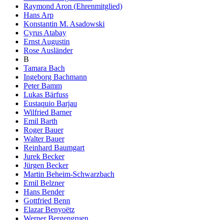
Raymond Aron (Ehrenmitglied)
Hans Arp
Konstantin M. Asadowski
Cyrus Atabay
Ernst Augustin
Rose Ausländer
B
Tamara Bach
Ingeborg Bachmann
Peter Bamm
Lukas Bärfuss
Eustaquio Barjau
Wilfried Barner
Emil Barth
Roger Bauer
Walter Bauer
Reinhard Baumgart
Jurek Becker
Jürgen Becker
Martin Beheim-Schwarzbach
Emil Belzner
Hans Bender
Gottfried Benn
Elazar Benyoëtz
Werner Bergengruen