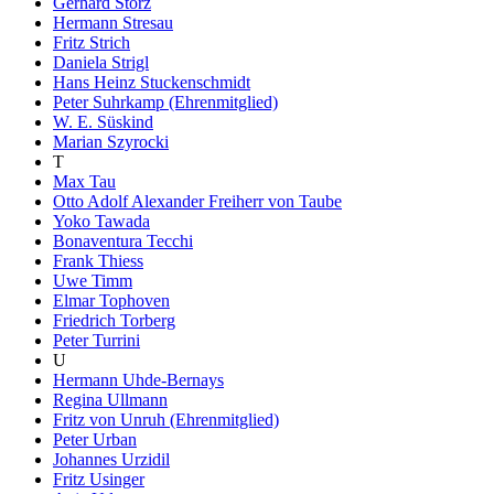
Gerhard Storz
Hermann Stresau
Fritz Strich
Daniela Strigl
Hans Heinz Stuckenschmidt
Peter Suhrkamp (Ehrenmitglied)
W. E. Süskind
Marian Szyrocki
T
Max Tau
Otto Adolf Alexander Freiherr von Taube
Yoko Tawada
Bonaventura Tecchi
Frank Thiess
Uwe Timm
Elmar Tophoven
Friedrich Torberg
Peter Turrini
U
Hermann Uhde-Bernays
Regina Ullmann
Fritz von Unruh (Ehrenmitglied)
Peter Urban
Johannes Urzidil
Fritz Usinger