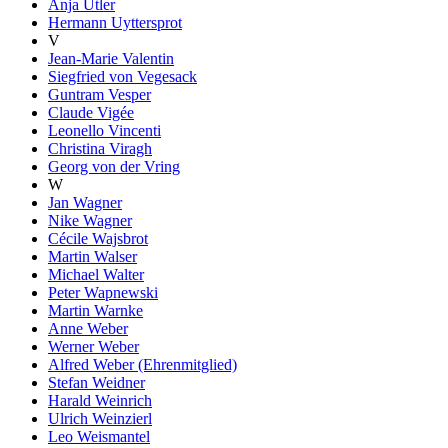
Anja Utler
Hermann Uyttersprot
V
Jean-Marie Valentin
Siegfried von Vegesack
Guntram Vesper
Claude Vigée
Leonello Vincenti
Christina Viragh
Georg von der Vring
W
Jan Wagner
Nike Wagner
Cécile Wajsbrot
Martin Walser
Michael Walter
Peter Wapnewski
Martin Warnke
Anne Weber
Werner Weber
Alfred Weber (Ehrenmitglied)
Stefan Weidner
Harald Weinrich
Ulrich Weinzierl
Leo Weismantel