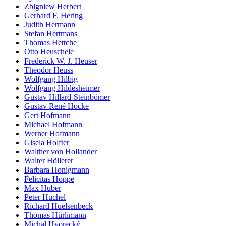
Zbigniew Herbert
Gerhard F. Hering
Judith Hermann
Stefan Hertmans
Thomas Hettche
Otto Heuschele
Frederick W. J. Heuser
Theodor Heuss
Wolfgang Hilbig
Wolfgang Hildesheimer
Gustav Hillard-Steinbömer
Gustav René Hocke
Gert Hofmann
Michael Hofmann
Werner Hofmann
Gisela Holfter
Walther von Hollander
Walter Höllerer
Barbara Honigmann
Felicitas Hoppe
Max Huber
Peter Huchel
Richard Huelsenbeck
Thomas Hürlimann
Michal Hvorecký