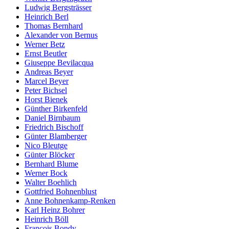
Ludwig Bergsträsser
Heinrich Berl
Thomas Bernhard
Alexander von Bernus
Werner Betz
Ernst Beutler
Giuseppe Bevilacqua
Andreas Beyer
Marcel Beyer
Peter Bichsel
Horst Bienek
Günther Birkenfeld
Daniel Birnbaum
Friedrich Bischoff
Günter Blamberger
Nico Bleutge
Günter Blöcker
Bernhard Blume
Werner Bock
Walter Boehlich
Gottfried Bohnenblust
Anne Bohnenkamp-Renken
Karl Heinz Bohrer
Heinrich Böll
François Bondy