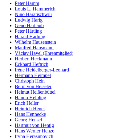
Peter Hamm
Louis L. Hammerich
Nino Haratischwili
Ludwig Harig
Geno Hartlaub
Peter Härtling
Harald Hartung
Wilhelm Hausenstein
Manfred Hausmann
Václav Havel (Ehrenmitglied)
Herbert Heckmann
Eckhard Heftrich
Irène Heidelberger-Leonard
Hermann Heimpel
Christoph Hein
Bernt von Heiseler
Helmut Heißenbüttel
Hanno Helbling
Erich Heller
Heinrich Henel
Hans Hennecke
Georg Hensel
Hartmut von Hentig
Hans Werner Henze
Iryna Herasimovich