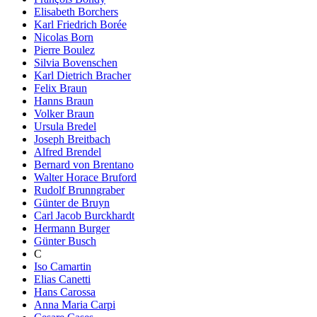
Elisabeth Borchers
Karl Friedrich Borée
Nicolas Born
Pierre Boulez
Silvia Bovenschen
Karl Dietrich Bracher
Felix Braun
Hanns Braun
Volker Braun
Ursula Bredel
Joseph Breitbach
Alfred Brendel
Bernard von Brentano
Walter Horace Bruford
Rudolf Brunngraber
Günter de Bruyn
Carl Jacob Burckhardt
Hermann Burger
Günter Busch
C
Iso Camartin
Elias Canetti
Hans Carossa
Anna Maria Carpi