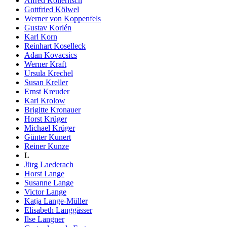
Alfred Kolleritsch
Gottfried Kölwel
Werner von Koppenfels
Gustav Korlén
Karl Korn
Reinhart Koselleck
Adan Kovacsics
Werner Kraft
Ursula Krechel
Susan Kreller
Ernst Kreuder
Karl Krolow
Brigitte Kronauer
Horst Krüger
Michael Krüger
Günter Kunert
Reiner Kunze
L
Jürg Laederach
Horst Lange
Susanne Lange
Victor Lange
Katja Lange-Müller
Elisabeth Langgässer
Ilse Langner