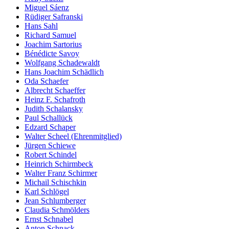
Miguel Sáenz
Rüdiger Safranski
Hans Sahl
Richard Samuel
Joachim Sartorius
Bénédicte Savoy
Wolfgang Schadewaldt
Hans Joachim Schädlich
Oda Schaefer
Albrecht Schaeffer
Heinz F. Schafroth
Judith Schalansky
Paul Schallück
Edzard Schaper
Walter Scheel (Ehrenmitglied)
Jürgen Schiewe
Robert Schindel
Heinrich Schirmbeck
Walter Franz Schirmer
Michail Schischkin
Karl Schlögel
Jean Schlumberger
Claudia Schmölders
Ernst Schnabel
Anton Schnack