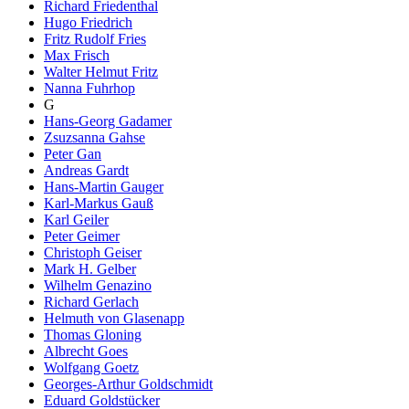
Richard Friedenthal
Hugo Friedrich
Fritz Rudolf Fries
Max Frisch
Walter Helmut Fritz
Nanna Fuhrhop
G
Hans-Georg Gadamer
Zsuzsanna Gahse
Peter Gan
Andreas Gardt
Hans-Martin Gauger
Karl-Markus Gauß
Karl Geiler
Peter Geimer
Christoph Geiser
Mark H. Gelber
Wilhelm Genazino
Richard Gerlach
Helmuth von Glasenapp
Thomas Gloning
Albrecht Goes
Wolfgang Goetz
Georges-Arthur Goldschmidt
Eduard Goldstücker