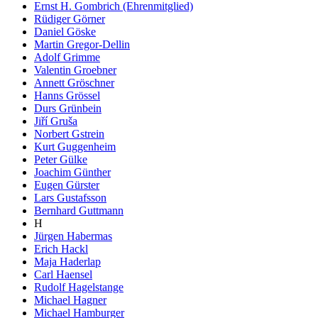
Ernst H. Gombrich (Ehrenmitglied)
Rüdiger Görner
Daniel Göske
Martin Gregor-Dellin
Adolf Grimme
Valentin Groebner
Annett Gröschner
Hanns Grössel
Durs Grünbein
Jiří Gruša
Norbert Gstrein
Kurt Guggenheim
Peter Gülke
Joachim Günther
Eugen Gürster
Lars Gustafsson
Bernhard Guttmann
H
Jürgen Habermas
Erich Hackl
Maja Haderlap
Carl Haensel
Rudolf Hagelstange
Michael Hagner
Michael Hamburger