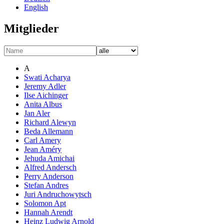
English
Mitglieder
A
Swati Acharya
Jeremy Adler
Ilse Aichinger
Anita Albus
Jan Aler
Richard Alewyn
Beda Allemann
Carl Amery
Jean Améry
Jehuda Amichai
Alfred Andersch
Perry Anderson
Stefan Andres
Juri Andruchowytsch
Solomon Apt
Hannah Arendt
Heinz Ludwig Arnold