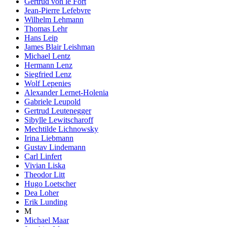
Gertrud von le Fort
Jean-Pierre Lefebvre
Wilhelm Lehmann
Thomas Lehr
Hans Leip
James Blair Leishman
Michael Lentz
Hermann Lenz
Siegfried Lenz
Wolf Lepenies
Alexander Lernet-Holenia
Gabriele Leupold
Gertrud Leutenegger
Sibylle Lewitscharoff
Mechtilde Lichnowsky
Irina Liebmann
Gustav Lindemann
Carl Linfert
Vivian Liska
Theodor Litt
Hugo Loetscher
Dea Loher
Erik Lunding
M
Michael Maar