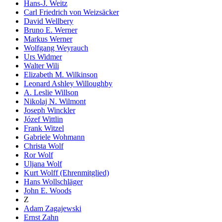
Hans-J. Weitz
Carl Friedrich von Weizsäcker
David Wellbery
Bruno E. Werner
Markus Werner
Wolfgang Weyrauch
Urs Widmer
Walter Wili
Elizabeth M. Wilkinson
Leonard Ashley Willoughby
A. Leslie Willson
Nikolaj N. Wilmont
Joseph Winckler
Józef Wittlin
Frank Witzel
Gabriele Wohmann
Christa Wolf
Ror Wolf
Uljana Wolf
Kurt Wolff (Ehrenmitglied)
Hans Wollschläger
John E. Woods
Z
Adam Zagajewski
Ernst Zahn