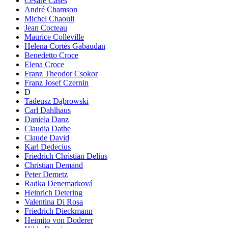
Cesare Cases
André Chamson
Michel Chaouli
Jean Cocteau
Maurice Colleville
Helena Cortés Gabaudan
Benedetto Croce
Elena Croce
Franz Theodor Csokor
Franz Josef Czernin
D
Tadeusz Dąbrowski
Carl Dahlhaus
Daniela Danz
Claudia Dathe
Claude David
Karl Dedecius
Friedrich Christian Delius
Christian Demand
Peter Demetz
Radka Denemarková
Heinrich Detering
Valentina Di Rosa
Friedrich Dieckmann
Heimito von Doderer