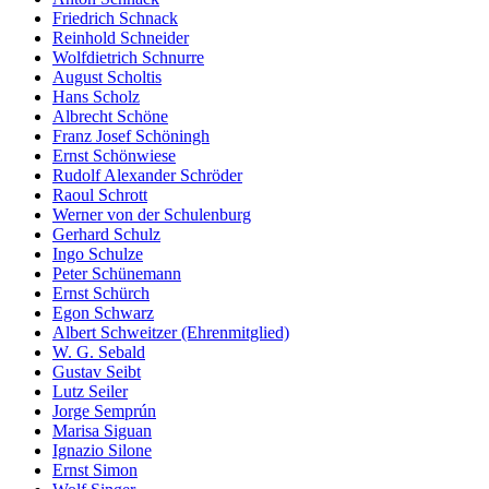
Friedrich Schnack
Reinhold Schneider
Wolfdietrich Schnurre
August Scholtis
Hans Scholz
Albrecht Schöne
Franz Josef Schöningh
Ernst Schönwiese
Rudolf Alexander Schröder
Raoul Schrott
Werner von der Schulenburg
Gerhard Schulz
Ingo Schulze
Peter Schünemann
Ernst Schürch
Egon Schwarz
Albert Schweitzer (Ehrenmitglied)
W. G. Sebald
Gustav Seibt
Lutz Seiler
Jorge Semprún
Marisa Siguan
Ignazio Silone
Ernst Simon