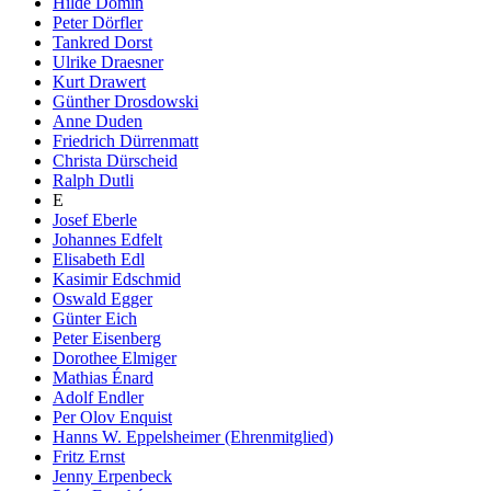
Hilde Domin
Peter Dörfler
Tankred Dorst
Ulrike Draesner
Kurt Drawert
Günther Drosdowski
Anne Duden
Friedrich Dürrenmatt
Christa Dürscheid
Ralph Dutli
E
Josef Eberle
Johannes Edfelt
Elisabeth Edl
Kasimir Edschmid
Oswald Egger
Günter Eich
Peter Eisenberg
Dorothee Elmiger
Mathias Énard
Adolf Endler
Per Olov Enquist
Hanns W. Eppelsheimer (Ehrenmitglied)
Fritz Ernst
Jenny Erpenbeck