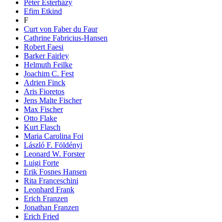
Péter Esterházy
Efim Etkind
F
Curt von Faber du Faur
Cathrine Fabricius-Hansen
Robert Faesi
Barker Fairley
Helmuth Feilke
Joachim C. Fest
Adrien Finck
Aris Fioretos
Jens Malte Fischer
Max Fischer
Otto Flake
Kurt Flasch
Maria Carolina Foi
László F. Földényi
Leonard W. Forster
Luigi Forte
Erik Fosnes Hansen
Rita Franceschini
Leonhard Frank
Erich Franzen
Jonathan Franzen
Erich Fried