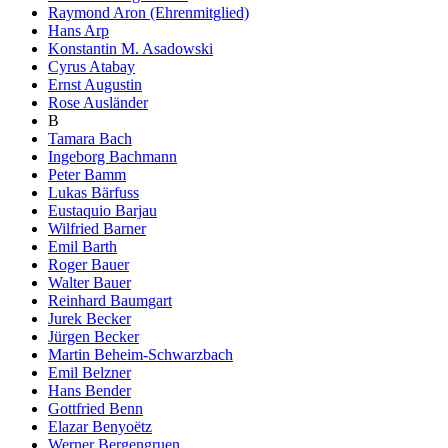
Raymond Aron (Ehrenmitglied)
Hans Arp
Konstantin M. Asadowski
Cyrus Atabay
Ernst Augustin
Rose Ausländer
B
Tamara Bach
Ingeborg Bachmann
Peter Bamm
Lukas Bärfuss
Eustaquio Barjau
Wilfried Barner
Emil Barth
Roger Bauer
Walter Bauer
Reinhard Baumgart
Jurek Becker
Jürgen Becker
Martin Beheim-Schwarzbach
Emil Belzner
Hans Bender
Gottfried Benn
Elazar Benyoëtz
Werner Bergengruen