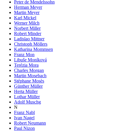
Peter de Mendelssohn
Herman Meyer
Martin Meyer
Karl Mickel
Werner Milch
Norbert Miller
Robert Minder
Ladislao Mittner
Christoph Möllers
Katharina Mommsen
Franz Mon
Libuše Moníková
Terézia Mora
Charles Morgan
Martin Mosebach
Stéphane Mosès
Günther Müller
Herta Müller
Lothar Müller
Adolf Muschg
N
Franz Nabl
Ivan Nagel
Robert Neumann
Paul Nizon