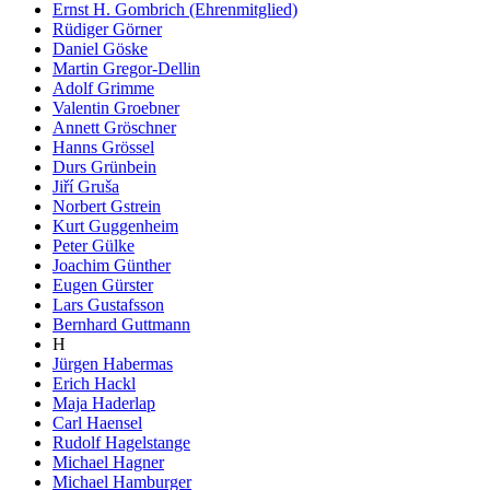
Ernst H. Gombrich (Ehrenmitglied)
Rüdiger Görner
Daniel Göske
Martin Gregor-Dellin
Adolf Grimme
Valentin Groebner
Annett Gröschner
Hanns Grössel
Durs Grünbein
Jiří Gruša
Norbert Gstrein
Kurt Guggenheim
Peter Gülke
Joachim Günther
Eugen Gürster
Lars Gustafsson
Bernhard Guttmann
H
Jürgen Habermas
Erich Hackl
Maja Haderlap
Carl Haensel
Rudolf Hagelstange
Michael Hagner
Michael Hamburger