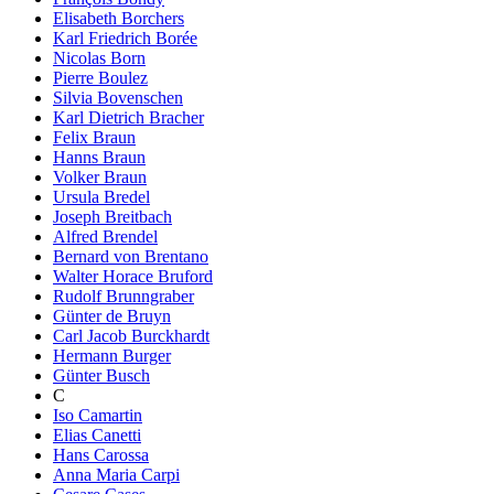
Elisabeth Borchers
Karl Friedrich Borée
Nicolas Born
Pierre Boulez
Silvia Bovenschen
Karl Dietrich Bracher
Felix Braun
Hanns Braun
Volker Braun
Ursula Bredel
Joseph Breitbach
Alfred Brendel
Bernard von Brentano
Walter Horace Bruford
Rudolf Brunngraber
Günter de Bruyn
Carl Jacob Burckhardt
Hermann Burger
Günter Busch
C
Iso Camartin
Elias Canetti
Hans Carossa
Anna Maria Carpi