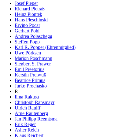
Josef Pieper
Richard Pietraß
Heinz Piontek
Hans Pleschinski
Ervino Pocar
Gerhart Pohl
Andrea Polaschegg
Steffen Popp
Karl R. Popper (Ehrenmitglied)
Uwe Pörksen
Marion Poschmann
Siegbert S. Prawer
Emil Preetorius
Kerstin Preiwuß
Beatrice Primus
Jurko Prochasko
R
Ilma Rakusa
Christoph Ransmayr
Ulrich Raulff
Arne Rautenberg
Jan Philipp Reemtsma
Erik Reger
Asher Reich
Klaus Reichert