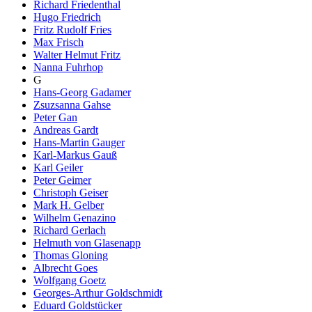
Richard Friedenthal
Hugo Friedrich
Fritz Rudolf Fries
Max Frisch
Walter Helmut Fritz
Nanna Fuhrhop
G
Hans-Georg Gadamer
Zsuzsanna Gahse
Peter Gan
Andreas Gardt
Hans-Martin Gauger
Karl-Markus Gauß
Karl Geiler
Peter Geimer
Christoph Geiser
Mark H. Gelber
Wilhelm Genazino
Richard Gerlach
Helmuth von Glasenapp
Thomas Gloning
Albrecht Goes
Wolfgang Goetz
Georges-Arthur Goldschmidt
Eduard Goldstücker