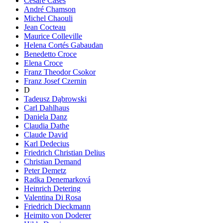
Cesare Cases
André Chamson
Michel Chaouli
Jean Cocteau
Maurice Colleville
Helena Cortés Gabaudan
Benedetto Croce
Elena Croce
Franz Theodor Csokor
Franz Josef Czernin
D
Tadeusz Dąbrowski
Carl Dahlhaus
Daniela Danz
Claudia Dathe
Claude David
Karl Dedecius
Friedrich Christian Delius
Christian Demand
Peter Demetz
Radka Denemarková
Heinrich Detering
Valentina Di Rosa
Friedrich Dieckmann
Heimito von Doderer