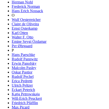
Herman Nohl
Frederick Norman
Hans Erich Nossack
O
Wulf Oesterreicher
Claire de Oliveira
Ernst Osterkamp
Karl Otten
Walter F. Otto
Emine Sevgi Özdamar
Per Øhrgaard
P
Hans Paeschke
Rudolf Pannwitz
Erwin Panofsky
Malcolm Pasley
Oskar Pastior
Rudolf Pechel
Erica Pedretti
Ulrich Peltzer
Eckart Peterich
Katja Petrowskaja
Will-Erich Peuckert
Friedrich Pfäfflin
Max Picard