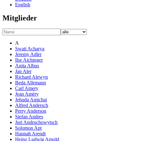
English
Mitglieder
A
Swati Acharya
Jeremy Adler
Ilse Aichinger
Anita Albus
Jan Aler
Richard Alewyn
Beda Allemann
Carl Amery
Jean Améry
Jehuda Amichai
Alfred Andersch
Perry Anderson
Stefan Andres
Juri Andruchowytsch
Solomon Apt
Hannah Arendt
Heinz Ludwig Arnold