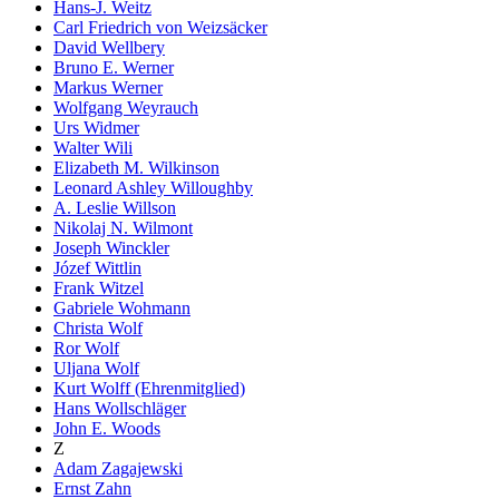
Hans-J. Weitz
Carl Friedrich von Weizsäcker
David Wellbery
Bruno E. Werner
Markus Werner
Wolfgang Weyrauch
Urs Widmer
Walter Wili
Elizabeth M. Wilkinson
Leonard Ashley Willoughby
A. Leslie Willson
Nikolaj N. Wilmont
Joseph Winckler
Józef Wittlin
Frank Witzel
Gabriele Wohmann
Christa Wolf
Ror Wolf
Uljana Wolf
Kurt Wolff (Ehrenmitglied)
Hans Wollschläger
John E. Woods
Z
Adam Zagajewski
Ernst Zahn