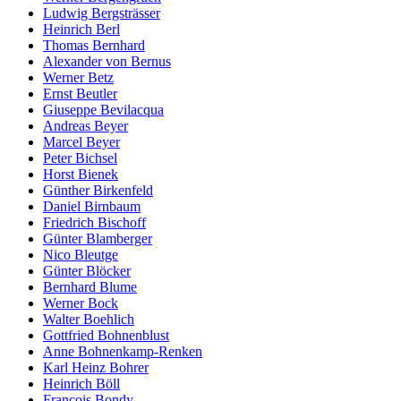
Ludwig Bergsträsser
Heinrich Berl
Thomas Bernhard
Alexander von Bernus
Werner Betz
Ernst Beutler
Giuseppe Bevilacqua
Andreas Beyer
Marcel Beyer
Peter Bichsel
Horst Bienek
Günther Birkenfeld
Daniel Birnbaum
Friedrich Bischoff
Günter Blamberger
Nico Bleutge
Günter Blöcker
Bernhard Blume
Werner Bock
Walter Boehlich
Gottfried Bohnenblust
Anne Bohnenkamp-Renken
Karl Heinz Bohrer
Heinrich Böll
François Bondy