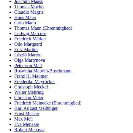
Joachim Maass
Thomas Macho
Claudio Magris
Hans Maier
Golo Mann
Thomas Mann (Ehrenmitglied)
Ludwig Marcuse
Friedrich Märker
Odo Marquard
Fritz Martini
László Márton
Olga Martynova
Peter von Matt
Roswitha Matwin-Buschmann
Franz H. Mautner
Friederike Mayröcker
Christoph Meckel
Walter Mehring
Christian Meier
Friedrich Meinecke (Ehrenmitglied)
Karl August Meißinger
Ernst Meister
Max Mell
Eva Menasse
Robert Menasse