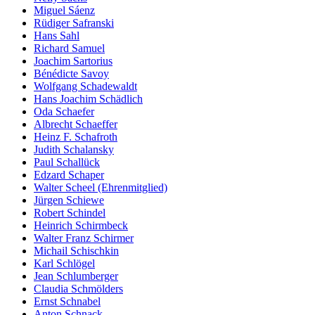
Miguel Sáenz
Rüdiger Safranski
Hans Sahl
Richard Samuel
Joachim Sartorius
Bénédicte Savoy
Wolfgang Schadewaldt
Hans Joachim Schädlich
Oda Schaefer
Albrecht Schaeffer
Heinz F. Schafroth
Judith Schalansky
Paul Schallück
Edzard Schaper
Walter Scheel (Ehrenmitglied)
Jürgen Schiewe
Robert Schindel
Heinrich Schirmbeck
Walter Franz Schirmer
Michail Schischkin
Karl Schlögel
Jean Schlumberger
Claudia Schmölders
Ernst Schnabel
Anton Schnack