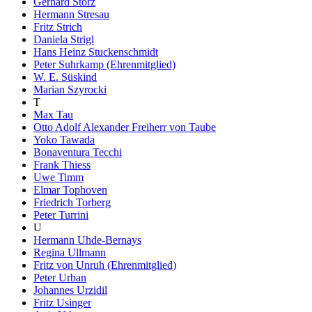
Gerhard Storz
Hermann Stresau
Fritz Strich
Daniela Strigl
Hans Heinz Stuckenschmidt
Peter Suhrkamp (Ehrenmitglied)
W. E. Süskind
Marian Szyrocki
T
Max Tau
Otto Adolf Alexander Freiherr von Taube
Yoko Tawada
Bonaventura Tecchi
Frank Thiess
Uwe Timm
Elmar Tophoven
Friedrich Torberg
Peter Turrini
U
Hermann Uhde-Bernays
Regina Ullmann
Fritz von Unruh (Ehrenmitglied)
Peter Urban
Johannes Urzidil
Fritz Usinger