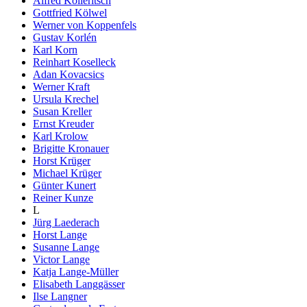
Alfred Kolleritsch
Gottfried Kölwel
Werner von Koppenfels
Gustav Korlén
Karl Korn
Reinhart Koselleck
Adan Kovacsics
Werner Kraft
Ursula Krechel
Susan Kreller
Ernst Kreuder
Karl Krolow
Brigitte Kronauer
Horst Krüger
Michael Krüger
Günter Kunert
Reiner Kunze
L
Jürg Laederach
Horst Lange
Susanne Lange
Victor Lange
Katja Lange-Müller
Elisabeth Langgässer
Ilse Langner