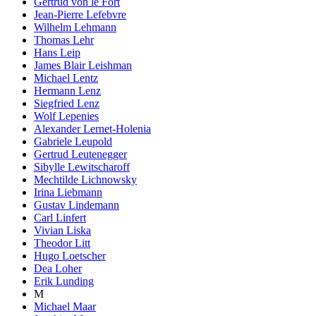
Gertrud von le Fort
Jean-Pierre Lefebvre
Wilhelm Lehmann
Thomas Lehr
Hans Leip
James Blair Leishman
Michael Lentz
Hermann Lenz
Siegfried Lenz
Wolf Lepenies
Alexander Lernet-Holenia
Gabriele Leupold
Gertrud Leutenegger
Sibylle Lewitscharoff
Mechtilde Lichnowsky
Irina Liebmann
Gustav Lindemann
Carl Linfert
Vivian Liska
Theodor Litt
Hugo Loetscher
Dea Loher
Erik Lunding
M
Michael Maar