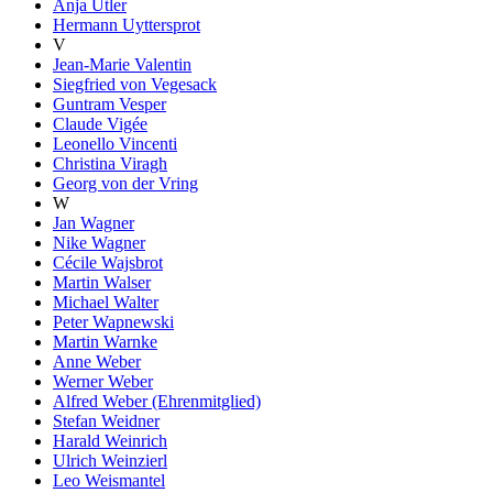
Anja Utler
Hermann Uyttersprot
V
Jean-Marie Valentin
Siegfried von Vegesack
Guntram Vesper
Claude Vigée
Leonello Vincenti
Christina Viragh
Georg von der Vring
W
Jan Wagner
Nike Wagner
Cécile Wajsbrot
Martin Walser
Michael Walter
Peter Wapnewski
Martin Warnke
Anne Weber
Werner Weber
Alfred Weber (Ehrenmitglied)
Stefan Weidner
Harald Weinrich
Ulrich Weinzierl
Leo Weismantel