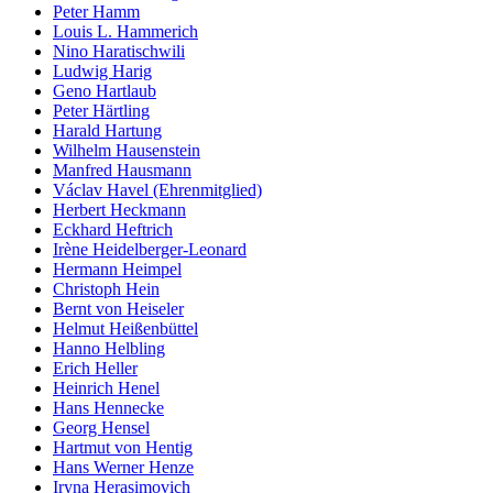
Peter Hamm
Louis L. Hammerich
Nino Haratischwili
Ludwig Harig
Geno Hartlaub
Peter Härtling
Harald Hartung
Wilhelm Hausenstein
Manfred Hausmann
Václav Havel (Ehrenmitglied)
Herbert Heckmann
Eckhard Heftrich
Irène Heidelberger-Leonard
Hermann Heimpel
Christoph Hein
Bernt von Heiseler
Helmut Heißenbüttel
Hanno Helbling
Erich Heller
Heinrich Henel
Hans Hennecke
Georg Hensel
Hartmut von Hentig
Hans Werner Henze
Iryna Herasimovich