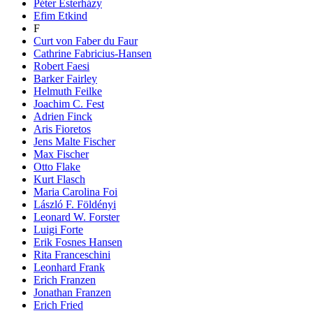
Péter Esterházy
Efim Etkind
F
Curt von Faber du Faur
Cathrine Fabricius-Hansen
Robert Faesi
Barker Fairley
Helmuth Feilke
Joachim C. Fest
Adrien Finck
Aris Fioretos
Jens Malte Fischer
Max Fischer
Otto Flake
Kurt Flasch
Maria Carolina Foi
László F. Földényi
Leonard W. Forster
Luigi Forte
Erik Fosnes Hansen
Rita Franceschini
Leonhard Frank
Erich Franzen
Jonathan Franzen
Erich Fried