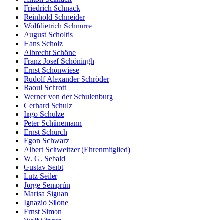
Friedrich Schnack
Reinhold Schneider
Wolfdietrich Schnurre
August Scholtis
Hans Scholz
Albrecht Schöne
Franz Josef Schöningh
Ernst Schönwiese
Rudolf Alexander Schröder
Raoul Schrott
Werner von der Schulenburg
Gerhard Schulz
Ingo Schulze
Peter Schünemann
Ernst Schürch
Egon Schwarz
Albert Schweitzer (Ehrenmitglied)
W. G. Sebald
Gustav Seibt
Lutz Seiler
Jorge Semprún
Marisa Siguan
Ignazio Silone
Ernst Simon