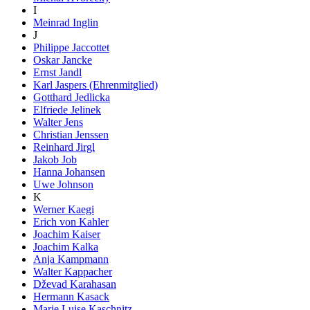
I
Meinrad Inglin
J
Philippe Jaccottet
Oskar Jancke
Ernst Jandl
Karl Jaspers (Ehrenmitglied)
Gotthard Jedlicka
Elfriede Jelinek
Walter Jens
Christian Jenssen
Reinhard Jirgl
Jakob Job
Hanna Johansen
Uwe Johnson
K
Werner Kaegi
Erich von Kahler
Joachim Kaiser
Joachim Kalka
Anja Kampmann
Walter Kappacher
Dževad Karahasan
Hermann Kasack
Marie Luise Kaschnitz