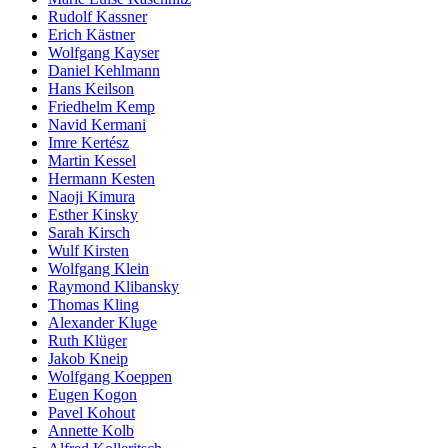
Rudolf Kassner
Erich Kästner
Wolfgang Kayser
Daniel Kehlmann
Hans Keilson
Friedhelm Kemp
Navid Kermani
Imre Kertész
Martin Kessel
Hermann Kesten
Naoji Kimura
Esther Kinsky
Sarah Kirsch
Wulf Kirsten
Wolfgang Klein
Raymond Klibansky
Thomas Kling
Alexander Kluge
Ruth Klüger
Jakob Kneip
Wolfgang Koeppen
Eugen Kogon
Pavel Kohout
Annette Kolb