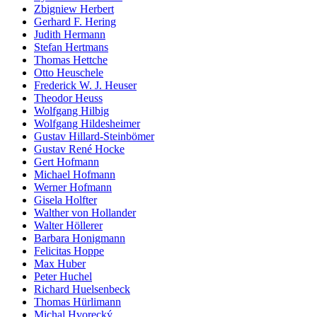
Zbigniew Herbert
Gerhard F. Hering
Judith Hermann
Stefan Hertmans
Thomas Hettche
Otto Heuschele
Frederick W. J. Heuser
Theodor Heuss
Wolfgang Hilbig
Wolfgang Hildesheimer
Gustav Hillard-Steinbömer
Gustav René Hocke
Gert Hofmann
Michael Hofmann
Werner Hofmann
Gisela Holfter
Walther von Hollander
Walter Höllerer
Barbara Honigmann
Felicitas Hoppe
Max Huber
Peter Huchel
Richard Huelsenbeck
Thomas Hürlimann
Michal Hvorecký