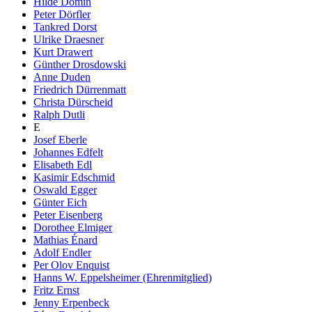
Hilde Domin
Peter Dörfler
Tankred Dorst
Ulrike Draesner
Kurt Drawert
Günther Drosdowski
Anne Duden
Friedrich Dürrenmatt
Christa Dürscheid
Ralph Dutli
E
Josef Eberle
Johannes Edfelt
Elisabeth Edl
Kasimir Edschmid
Oswald Egger
Günter Eich
Peter Eisenberg
Dorothee Elmiger
Mathias Énard
Adolf Endler
Per Olov Enquist
Hanns W. Eppelsheimer (Ehrenmitglied)
Fritz Ernst
Jenny Erpenbeck