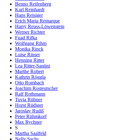
Benno Reifenberg
Karl Reinhardt
Hans Reisiger
Erich Maria Remarque
Harry Reuss-Löwenstein
Werner Richter
Fuad Rifka
Wolfgang Rihm
Monika Rinck
Luise Rinser
Henning Ritter
Lea Ritter-Santini
Marthe Robert
Kathrin Röggla
Otto Rombach
Joachim Rosteutscher
Ralf Rothmann
Tuvia Rübner
Horst Rüdiger
Jaroslav Rudiš
Peter Rühmkorf
Max Rychner
S
Martha Saalfeld
Nelly Sachs