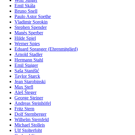
Wolf Singer
Emil Skála
Bruno Snell
Paulo Astor Soethe
Vladimir Sorokin
Stephen Spender
Manès Sperber
Hilde Spiel
Werner Spies
Eduard Spranger (Ehrenmitglied)
Arnold Stadler
Hermann Stahl
Emil Staiger
Saša Stanišić
Taylor Starck
Jean Starobinski
Max Stefl
Aleš Šteger
George Steiner
Andreas Steinhöfel
Fritz Stern
Dolf Sternberger
Wilhelm Sternfeld
Michael Stolleis
Ulf Stolterfoht