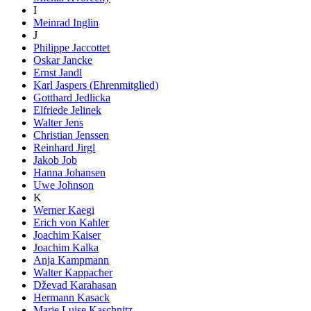
I
Meinrad Inglin
J
Philippe Jaccottet
Oskar Jancke
Ernst Jandl
Karl Jaspers (Ehrenmitglied)
Gotthard Jedlicka
Elfriede Jelinek
Walter Jens
Christian Jenssen
Reinhard Jirgl
Jakob Job
Hanna Johansen
Uwe Johnson
K
Werner Kaegi
Erich von Kahler
Joachim Kaiser
Joachim Kalka
Anja Kampmann
Walter Kappacher
Dževad Karahasan
Hermann Kasack
Marie Luise Kaschnitz