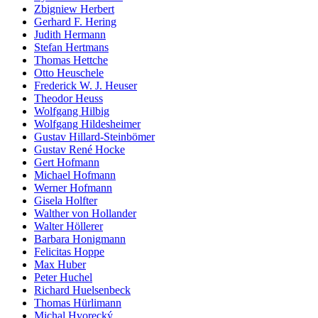
Zbigniew Herbert
Gerhard F. Hering
Judith Hermann
Stefan Hertmans
Thomas Hettche
Otto Heuschele
Frederick W. J. Heuser
Theodor Heuss
Wolfgang Hilbig
Wolfgang Hildesheimer
Gustav Hillard-Steinbömer
Gustav René Hocke
Gert Hofmann
Michael Hofmann
Werner Hofmann
Gisela Holfter
Walther von Hollander
Walter Höllerer
Barbara Honigmann
Felicitas Hoppe
Max Huber
Peter Huchel
Richard Huelsenbeck
Thomas Hürlimann
Michal Hvorecký