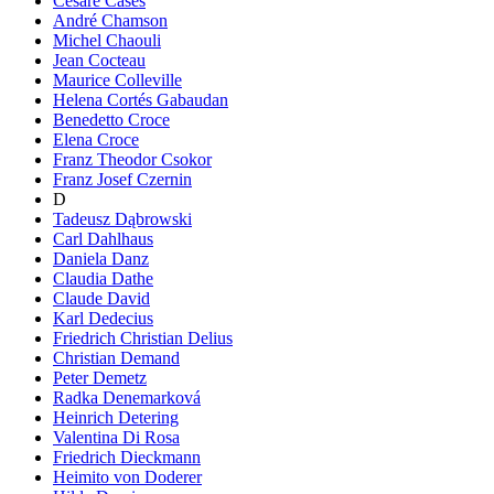
Cesare Cases
André Chamson
Michel Chaouli
Jean Cocteau
Maurice Colleville
Helena Cortés Gabaudan
Benedetto Croce
Elena Croce
Franz Theodor Csokor
Franz Josef Czernin
D
Tadeusz Dąbrowski
Carl Dahlhaus
Daniela Danz
Claudia Dathe
Claude David
Karl Dedecius
Friedrich Christian Delius
Christian Demand
Peter Demetz
Radka Denemarková
Heinrich Detering
Valentina Di Rosa
Friedrich Dieckmann
Heimito von Doderer