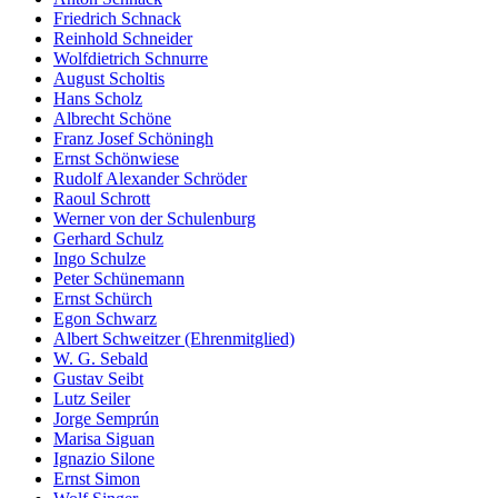
Friedrich Schnack
Reinhold Schneider
Wolfdietrich Schnurre
August Scholtis
Hans Scholz
Albrecht Schöne
Franz Josef Schöningh
Ernst Schönwiese
Rudolf Alexander Schröder
Raoul Schrott
Werner von der Schulenburg
Gerhard Schulz
Ingo Schulze
Peter Schünemann
Ernst Schürch
Egon Schwarz
Albert Schweitzer (Ehrenmitglied)
W. G. Sebald
Gustav Seibt
Lutz Seiler
Jorge Semprún
Marisa Siguan
Ignazio Silone
Ernst Simon