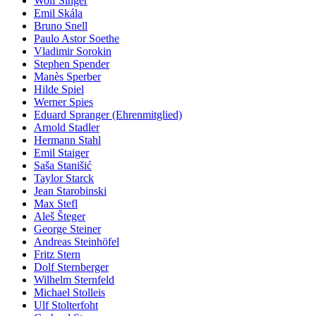
Wolf Singer
Emil Skála
Bruno Snell
Paulo Astor Soethe
Vladimir Sorokin
Stephen Spender
Manès Sperber
Hilde Spiel
Werner Spies
Eduard Spranger (Ehrenmitglied)
Arnold Stadler
Hermann Stahl
Emil Staiger
Saša Stanišić
Taylor Starck
Jean Starobinski
Max Stefl
Aleš Šteger
George Steiner
Andreas Steinhöfel
Fritz Stern
Dolf Sternberger
Wilhelm Sternfeld
Michael Stolleis
Ulf Stolterfoht