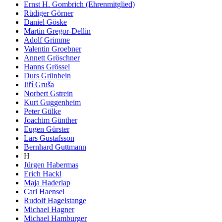
Ernst H. Gombrich (Ehrenmitglied)
Rüdiger Görner
Daniel Göske
Martin Gregor-Dellin
Adolf Grimme
Valentin Groebner
Annett Gröschner
Hanns Grössel
Durs Grünbein
Jiří Gruša
Norbert Gstrein
Kurt Guggenheim
Peter Gülke
Joachim Günther
Eugen Gürster
Lars Gustafsson
Bernhard Guttmann
H
Jürgen Habermas
Erich Hackl
Maja Haderlap
Carl Haensel
Rudolf Hagelstange
Michael Hagner
Michael Hamburger