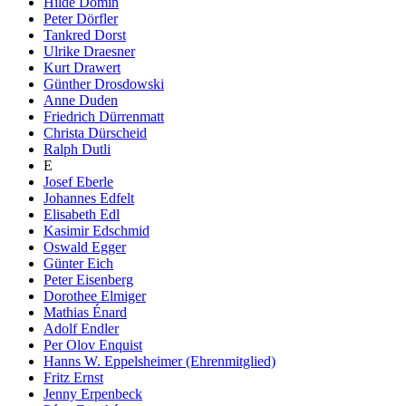
Hilde Domin
Peter Dörfler
Tankred Dorst
Ulrike Draesner
Kurt Drawert
Günther Drosdowski
Anne Duden
Friedrich Dürrenmatt
Christa Dürscheid
Ralph Dutli
E
Josef Eberle
Johannes Edfelt
Elisabeth Edl
Kasimir Edschmid
Oswald Egger
Günter Eich
Peter Eisenberg
Dorothee Elmiger
Mathias Énard
Adolf Endler
Per Olov Enquist
Hanns W. Eppelsheimer (Ehrenmitglied)
Fritz Ernst
Jenny Erpenbeck