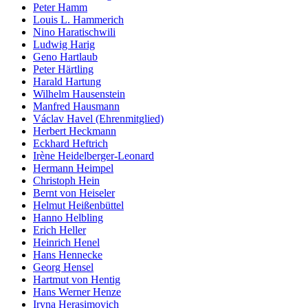
Peter Hamm
Louis L. Hammerich
Nino Haratischwili
Ludwig Harig
Geno Hartlaub
Peter Härtling
Harald Hartung
Wilhelm Hausenstein
Manfred Hausmann
Václav Havel (Ehrenmitglied)
Herbert Heckmann
Eckhard Heftrich
Irène Heidelberger-Leonard
Hermann Heimpel
Christoph Hein
Bernt von Heiseler
Helmut Heißenbüttel
Hanno Helbling
Erich Heller
Heinrich Henel
Hans Hennecke
Georg Hensel
Hartmut von Hentig
Hans Werner Henze
Iryna Herasimovich