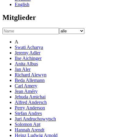
English
Mitglieder
A
Swati Acharya
Jeremy Adler
Ilse Aichinger
Anita Albus
Jan Aler
Richard Alewyn
Beda Allemann
Carl Amery
Jean Améry
Jehuda Amichai
Alfred Andersch
Perry Anderson
Stefan Andres
Juri Andruchowytsch
Solomon Apt
Hannah Arendt
Heinz Ludwig Arnold