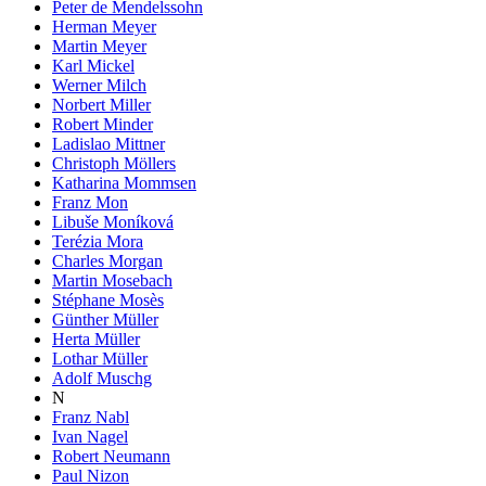
Peter de Mendelssohn
Herman Meyer
Martin Meyer
Karl Mickel
Werner Milch
Norbert Miller
Robert Minder
Ladislao Mittner
Christoph Möllers
Katharina Mommsen
Franz Mon
Libuše Moníková
Terézia Mora
Charles Morgan
Martin Mosebach
Stéphane Mosès
Günther Müller
Herta Müller
Lothar Müller
Adolf Muschg
N
Franz Nabl
Ivan Nagel
Robert Neumann
Paul Nizon