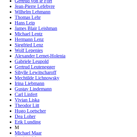
Gertrud von le Fort
Jean-Pierre Lefebvre
Wilhelm Lehmann
Thomas Lehr
Hans Leip
James Blair Leishman
Michael Lentz
Hermann Lenz
Siegfried Lenz
Wolf Lepenies
Alexander Lernet-Holenia
Gabriele Leupold
Gertrud Leutenegger
Sibylle Lewitscharoff
Mechtilde Lichnowsky
Irina Liebmann
Gustav Lindemann
Carl Linfert
Vivian Liska
Theodor Litt
Hugo Loetscher
Dea Loher
Erik Lunding
M
Michael Maar