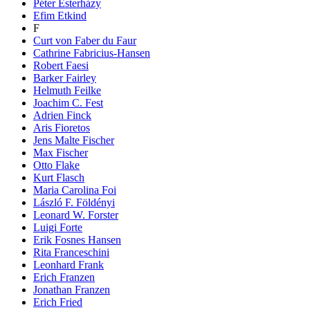
Péter Esterházy
Efim Etkind
F
Curt von Faber du Faur
Cathrine Fabricius-Hansen
Robert Faesi
Barker Fairley
Helmuth Feilke
Joachim C. Fest
Adrien Finck
Aris Fioretos
Jens Malte Fischer
Max Fischer
Otto Flake
Kurt Flasch
Maria Carolina Foi
László F. Földényi
Leonard W. Forster
Luigi Forte
Erik Fosnes Hansen
Rita Franceschini
Leonhard Frank
Erich Franzen
Jonathan Franzen
Erich Fried