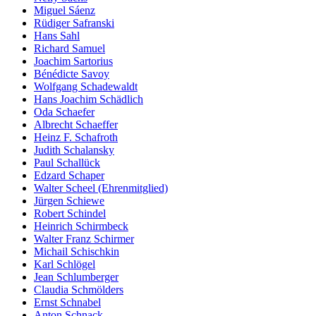
Miguel Sáenz
Rüdiger Safranski
Hans Sahl
Richard Samuel
Joachim Sartorius
Bénédicte Savoy
Wolfgang Schadewaldt
Hans Joachim Schädlich
Oda Schaefer
Albrecht Schaeffer
Heinz F. Schafroth
Judith Schalansky
Paul Schallück
Edzard Schaper
Walter Scheel (Ehrenmitglied)
Jürgen Schiewe
Robert Schindel
Heinrich Schirmbeck
Walter Franz Schirmer
Michail Schischkin
Karl Schlögel
Jean Schlumberger
Claudia Schmölders
Ernst Schnabel
Anton Schnack