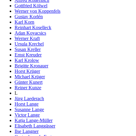
Alfred Kolleritsch
Gottfried Kölwel
Werner von Koppenfels
Gustav Korlén
Karl Korn
Reinhart Koselleck
Adan Kovacsics
Werner Kraft
Ursula Krechel
Susan Kreller
Ernst Kreuder
Karl Krolow
Brigitte Kronauer
Horst Krüger
Michael Krüger
Günter Kunert
Reiner Kunze
L
Jürg Laederach
Horst Lange
Susanne Lange
Victor Lange
Katja Lange-Müller
Elisabeth Langgässer
Ilse Langner