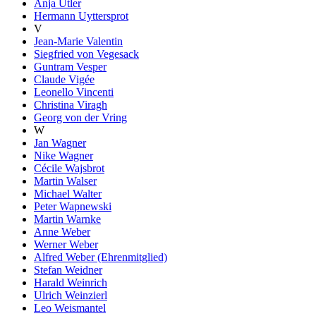
Anja Utler
Hermann Uyttersprot
V
Jean-Marie Valentin
Siegfried von Vegesack
Guntram Vesper
Claude Vigée
Leonello Vincenti
Christina Viragh
Georg von der Vring
W
Jan Wagner
Nike Wagner
Cécile Wajsbrot
Martin Walser
Michael Walter
Peter Wapnewski
Martin Warnke
Anne Weber
Werner Weber
Alfred Weber (Ehrenmitglied)
Stefan Weidner
Harald Weinrich
Ulrich Weinzierl
Leo Weismantel