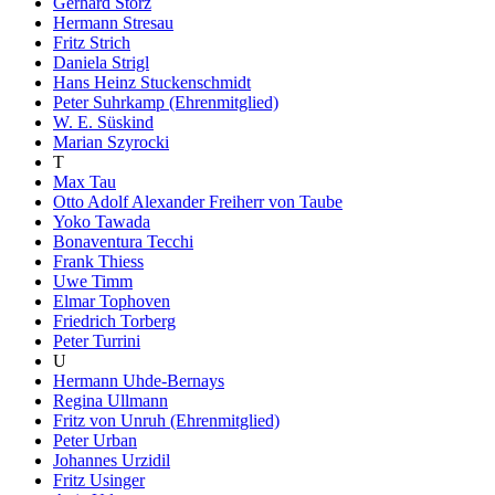
Gerhard Storz
Hermann Stresau
Fritz Strich
Daniela Strigl
Hans Heinz Stuckenschmidt
Peter Suhrkamp (Ehrenmitglied)
W. E. Süskind
Marian Szyrocki
T
Max Tau
Otto Adolf Alexander Freiherr von Taube
Yoko Tawada
Bonaventura Tecchi
Frank Thiess
Uwe Timm
Elmar Tophoven
Friedrich Torberg
Peter Turrini
U
Hermann Uhde-Bernays
Regina Ullmann
Fritz von Unruh (Ehrenmitglied)
Peter Urban
Johannes Urzidil
Fritz Usinger