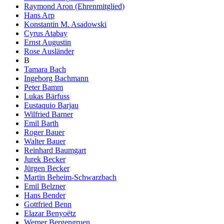
Raymond Aron (Ehrenmitglied)
Hans Arp
Konstantin M. Asadowski
Cyrus Atabay
Ernst Augustin
Rose Ausländer
B
Tamara Bach
Ingeborg Bachmann
Peter Bamm
Lukas Bärfuss
Eustaquio Barjau
Wilfried Barner
Emil Barth
Roger Bauer
Walter Bauer
Reinhard Baumgart
Jurek Becker
Jürgen Becker
Martin Beheim-Schwarzbach
Emil Belzner
Hans Bender
Gottfried Benn
Elazar Benyoëtz
Werner Bergengruen