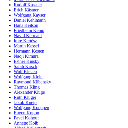
Rudolf Kassner
Erich Kästner
Wolfgang Kayser
Daniel Kehlmann
Hans Keilson
Friedhelm Kemp
Navid Kermani
Imre Kertész
Martin Kessel
Hermann Kesten
Naoji Kimura
Esther Kinsky
Sarah Kirsch
Wulf Kirsten
Wolfgang Klein
Raymond Klibansky
Thomas Kling
Alexander Kluge
Ruth Klüger
Jakob Kneip
Wolfgang Koeppen
Eugen Kogon
Pavel Kohout
Annette Kolb