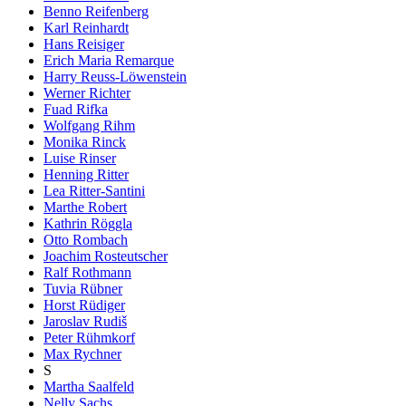
Benno Reifenberg
Karl Reinhardt
Hans Reisiger
Erich Maria Remarque
Harry Reuss-Löwenstein
Werner Richter
Fuad Rifka
Wolfgang Rihm
Monika Rinck
Luise Rinser
Henning Ritter
Lea Ritter-Santini
Marthe Robert
Kathrin Röggla
Otto Rombach
Joachim Rosteutscher
Ralf Rothmann
Tuvia Rübner
Horst Rüdiger
Jaroslav Rudiš
Peter Rühmkorf
Max Rychner
S
Martha Saalfeld
Nelly Sachs