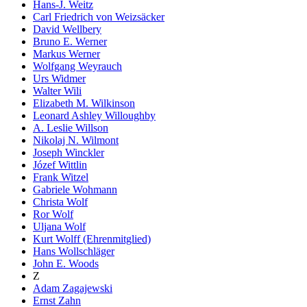
Hans-J. Weitz
Carl Friedrich von Weizsäcker
David Wellbery
Bruno E. Werner
Markus Werner
Wolfgang Weyrauch
Urs Widmer
Walter Wili
Elizabeth M. Wilkinson
Leonard Ashley Willoughby
A. Leslie Willson
Nikolaj N. Wilmont
Joseph Winckler
Józef Wittlin
Frank Witzel
Gabriele Wohmann
Christa Wolf
Ror Wolf
Uljana Wolf
Kurt Wolff (Ehrenmitglied)
Hans Wollschläger
John E. Woods
Z
Adam Zagajewski
Ernst Zahn