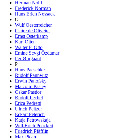
Herman Nohl
Frederick Norman
Hans Erich Nossack
O
Wulf Oesterreicher
Claire de Oliveira
Ernst Osterkamp
Karl Otten
Walter F. Otto
Emine Sevgi Özdamar
Per Øhrgaard
P
Hans Paeschke
Rudolf Pannwitz
Erwin Panofsky
Malcolm Pasley
Oskar Pastior
Rudolf Pechel
Erica Pedretti
Ulrich Peltzer
Eckart Peterich
Katja Petrowskaja
Will-Erich Peuckert
Friedrich Pfäfflin
Max Picard