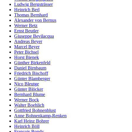
Ludwig Bergsträsser
Heinrich Berl
Thomas Bernhard
Alexander von Bernus
Werner Betz
Ernst Beutler
Giuseppe Bevilacqua
Andreas Beyer
Marcel Beyer
Peter Bichsel
Horst Bienek
Günther Birkenfeld
Daniel Birnbaum
Friedrich Bischoff
Günter Blamberger
Nico Bleutge
Günter Blöcker
Bernhard Blume
Werner Bock
Walter Boehlich
Gottfried Bohnenblust
Anne Bohnenkamp-Renken
Karl Heinz Bohrer
Heinrich Böll
François Bondy