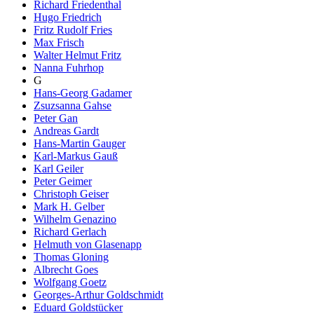
Richard Friedenthal
Hugo Friedrich
Fritz Rudolf Fries
Max Frisch
Walter Helmut Fritz
Nanna Fuhrhop
G
Hans-Georg Gadamer
Zsuzsanna Gahse
Peter Gan
Andreas Gardt
Hans-Martin Gauger
Karl-Markus Gauß
Karl Geiler
Peter Geimer
Christoph Geiser
Mark H. Gelber
Wilhelm Genazino
Richard Gerlach
Helmuth von Glasenapp
Thomas Gloning
Albrecht Goes
Wolfgang Goetz
Georges-Arthur Goldschmidt
Eduard Goldstücker