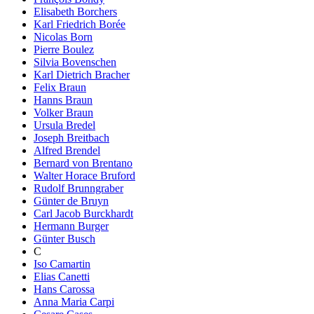
Elisabeth Borchers
Karl Friedrich Borée
Nicolas Born
Pierre Boulez
Silvia Bovenschen
Karl Dietrich Bracher
Felix Braun
Hanns Braun
Volker Braun
Ursula Bredel
Joseph Breitbach
Alfred Brendel
Bernard von Brentano
Walter Horace Bruford
Rudolf Brunngraber
Günter de Bruyn
Carl Jacob Burckhardt
Hermann Burger
Günter Busch
C
Iso Camartin
Elias Canetti
Hans Carossa
Anna Maria Carpi