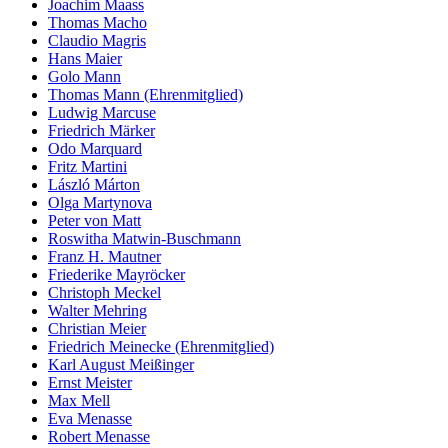
Joachim Maass
Thomas Macho
Claudio Magris
Hans Maier
Golo Mann
Thomas Mann (Ehrenmitglied)
Ludwig Marcuse
Friedrich Märker
Odo Marquard
Fritz Martini
László Márton
Olga Martynova
Peter von Matt
Roswitha Matwin-Buschmann
Franz H. Mautner
Friederike Mayröcker
Christoph Meckel
Walter Mehring
Christian Meier
Friedrich Meinecke (Ehrenmitglied)
Karl August Meißinger
Ernst Meister
Max Mell
Eva Menasse
Robert Menasse