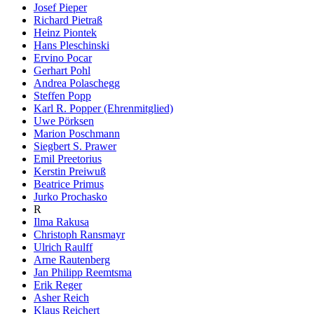
Josef Pieper
Richard Pietraß
Heinz Piontek
Hans Pleschinski
Ervino Pocar
Gerhart Pohl
Andrea Polaschegg
Steffen Popp
Karl R. Popper (Ehrenmitglied)
Uwe Pörksen
Marion Poschmann
Siegbert S. Prawer
Emil Preetorius
Kerstin Preiwuß
Beatrice Primus
Jurko Prochasko
R
Ilma Rakusa
Christoph Ransmayr
Ulrich Raulff
Arne Rautenberg
Jan Philipp Reemtsma
Erik Reger
Asher Reich
Klaus Reichert