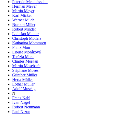
Peter de Mendelssohn
Herman Meyer
Martin Meyer
Karl Mickel
Werner Milch
Norbert Miller
Robert Minder
Ladislao Mittner
Christoph Möllers
Katharina Mommsen
Franz Mon
Libuše Moníková
Terézia Mora
Charles Morgan
Martin Mosebach
Stéphane Mosès
Günther Müller
Herta Müller
Lothar Müller
Adolf Muschg
N
Franz Nabl
Ivan Nagel
Robert Neumann
Paul Nizon