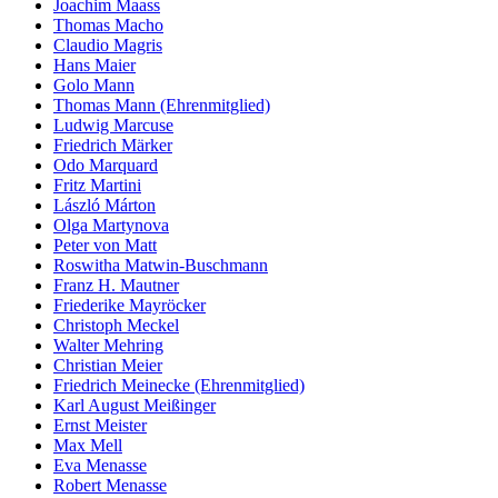
Joachim Maass
Thomas Macho
Claudio Magris
Hans Maier
Golo Mann
Thomas Mann (Ehrenmitglied)
Ludwig Marcuse
Friedrich Märker
Odo Marquard
Fritz Martini
László Márton
Olga Martynova
Peter von Matt
Roswitha Matwin-Buschmann
Franz H. Mautner
Friederike Mayröcker
Christoph Meckel
Walter Mehring
Christian Meier
Friedrich Meinecke (Ehrenmitglied)
Karl August Meißinger
Ernst Meister
Max Mell
Eva Menasse
Robert Menasse