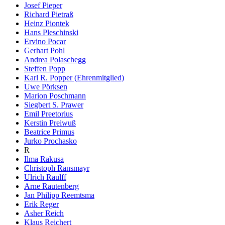
Josef Pieper
Richard Pietraß
Heinz Piontek
Hans Pleschinski
Ervino Pocar
Gerhart Pohl
Andrea Polaschegg
Steffen Popp
Karl R. Popper (Ehrenmitglied)
Uwe Pörksen
Marion Poschmann
Siegbert S. Prawer
Emil Preetorius
Kerstin Preiwuß
Beatrice Primus
Jurko Prochasko
R
Ilma Rakusa
Christoph Ransmayr
Ulrich Raulff
Arne Rautenberg
Jan Philipp Reemtsma
Erik Reger
Asher Reich
Klaus Reichert