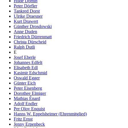
Hilde Domin
Peter Dörfler
Tankred Dorst
Ulrike Draesner
Kurt Drawert
Günther Drosdowski
Anne Duden
Friedrich Dürrenmatt
Christa Dürscheid
Ralph Dutli
E
Josef Eberle
Johannes Edfelt
Elisabeth Edl
Kasimir Edschmid
Oswald Egger
Günter Eich
Peter Eisenberg
Dorothee Elmiger
Mathias Énard
Adolf Endler
Per Olov Enquist
Hanns W. Eppelsheimer (Ehrenmitglied)
Fritz Ernst
Jenny Erpenbeck