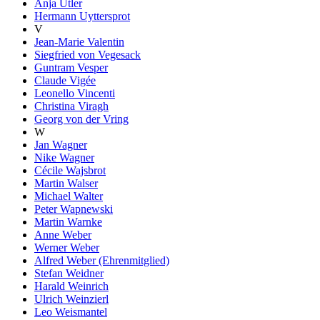
Anja Utler
Hermann Uyttersprot
V
Jean-Marie Valentin
Siegfried von Vegesack
Guntram Vesper
Claude Vigée
Leonello Vincenti
Christina Viragh
Georg von der Vring
W
Jan Wagner
Nike Wagner
Cécile Wajsbrot
Martin Walser
Michael Walter
Peter Wapnewski
Martin Warnke
Anne Weber
Werner Weber
Alfred Weber (Ehrenmitglied)
Stefan Weidner
Harald Weinrich
Ulrich Weinzierl
Leo Weismantel