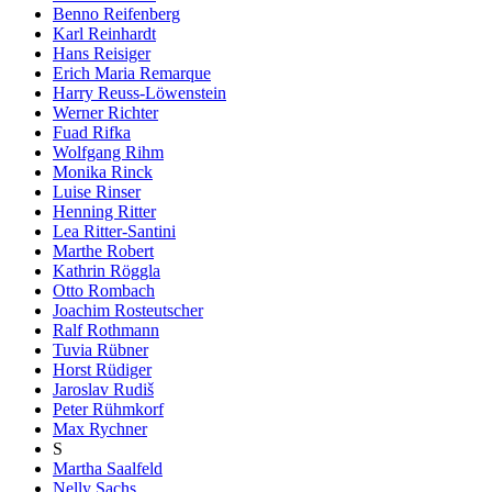
Benno Reifenberg
Karl Reinhardt
Hans Reisiger
Erich Maria Remarque
Harry Reuss-Löwenstein
Werner Richter
Fuad Rifka
Wolfgang Rihm
Monika Rinck
Luise Rinser
Henning Ritter
Lea Ritter-Santini
Marthe Robert
Kathrin Röggla
Otto Rombach
Joachim Rosteutscher
Ralf Rothmann
Tuvia Rübner
Horst Rüdiger
Jaroslav Rudiš
Peter Rühmkorf
Max Rychner
S
Martha Saalfeld
Nelly Sachs