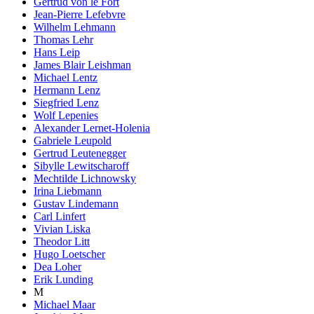
Gertrud von le Fort
Jean-Pierre Lefebvre
Wilhelm Lehmann
Thomas Lehr
Hans Leip
James Blair Leishman
Michael Lentz
Hermann Lenz
Siegfried Lenz
Wolf Lepenies
Alexander Lernet-Holenia
Gabriele Leupold
Gertrud Leutenegger
Sibylle Lewitscharoff
Mechtilde Lichnowsky
Irina Liebmann
Gustav Lindemann
Carl Linfert
Vivian Liska
Theodor Litt
Hugo Loetscher
Dea Loher
Erik Lunding
M
Michael Maar