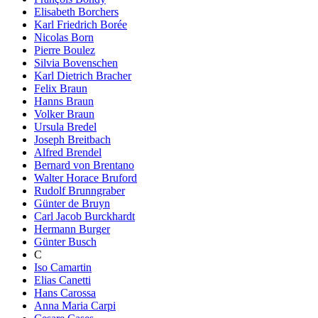
Elisabeth Borchers
Karl Friedrich Borée
Nicolas Born
Pierre Boulez
Silvia Bovenschen
Karl Dietrich Bracher
Felix Braun
Hanns Braun
Volker Braun
Ursula Bredel
Joseph Breitbach
Alfred Brendel
Bernard von Brentano
Walter Horace Bruford
Rudolf Brunngraber
Günter de Bruyn
Carl Jacob Burckhardt
Hermann Burger
Günter Busch
C
Iso Camartin
Elias Canetti
Hans Carossa
Anna Maria Carpi