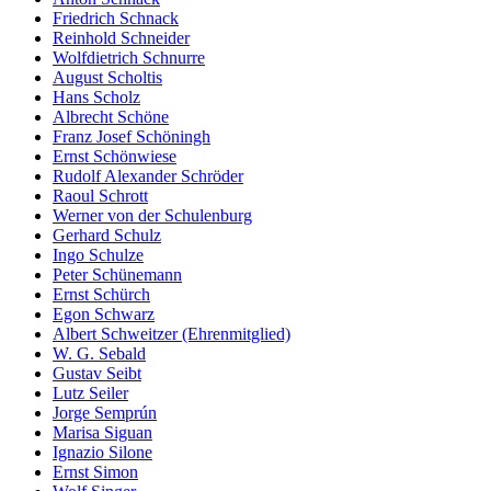
Friedrich Schnack
Reinhold Schneider
Wolfdietrich Schnurre
August Scholtis
Hans Scholz
Albrecht Schöne
Franz Josef Schöningh
Ernst Schönwiese
Rudolf Alexander Schröder
Raoul Schrott
Werner von der Schulenburg
Gerhard Schulz
Ingo Schulze
Peter Schünemann
Ernst Schürch
Egon Schwarz
Albert Schweitzer (Ehrenmitglied)
W. G. Sebald
Gustav Seibt
Lutz Seiler
Jorge Semprún
Marisa Siguan
Ignazio Silone
Ernst Simon