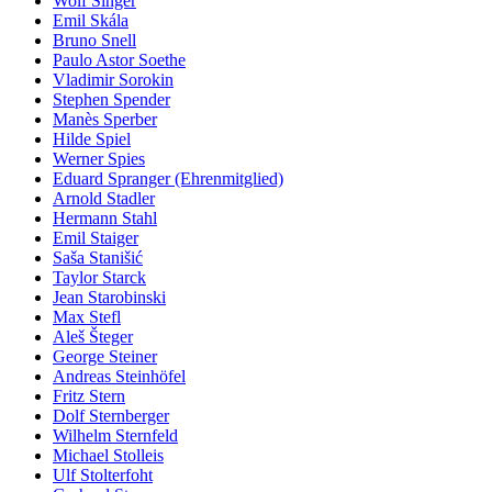
Wolf Singer
Emil Skála
Bruno Snell
Paulo Astor Soethe
Vladimir Sorokin
Stephen Spender
Manès Sperber
Hilde Spiel
Werner Spies
Eduard Spranger (Ehrenmitglied)
Arnold Stadler
Hermann Stahl
Emil Staiger
Saša Stanišić
Taylor Starck
Jean Starobinski
Max Stefl
Aleš Šteger
George Steiner
Andreas Steinhöfel
Fritz Stern
Dolf Sternberger
Wilhelm Sternfeld
Michael Stolleis
Ulf Stolterfoht