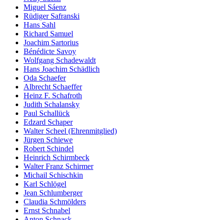
Miguel Sáenz
Rüdiger Safranski
Hans Sahl
Richard Samuel
Joachim Sartorius
Bénédicte Savoy
Wolfgang Schadewaldt
Hans Joachim Schädlich
Oda Schaefer
Albrecht Schaeffer
Heinz F. Schafroth
Judith Schalansky
Paul Schallück
Edzard Schaper
Walter Scheel (Ehrenmitglied)
Jürgen Schiewe
Robert Schindel
Heinrich Schirmbeck
Walter Franz Schirmer
Michail Schischkin
Karl Schlögel
Jean Schlumberger
Claudia Schmölders
Ernst Schnabel
Anton Schnack