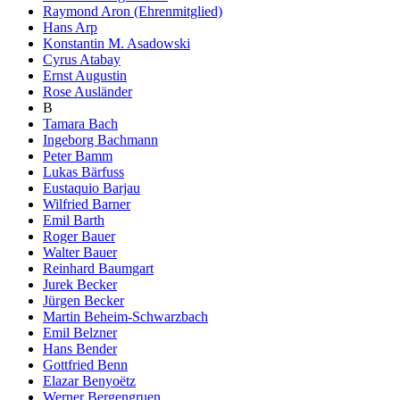
Raymond Aron (Ehrenmitglied)
Hans Arp
Konstantin M. Asadowski
Cyrus Atabay
Ernst Augustin
Rose Ausländer
B
Tamara Bach
Ingeborg Bachmann
Peter Bamm
Lukas Bärfuss
Eustaquio Barjau
Wilfried Barner
Emil Barth
Roger Bauer
Walter Bauer
Reinhard Baumgart
Jurek Becker
Jürgen Becker
Martin Beheim-Schwarzbach
Emil Belzner
Hans Bender
Gottfried Benn
Elazar Benyoëtz
Werner Bergengruen