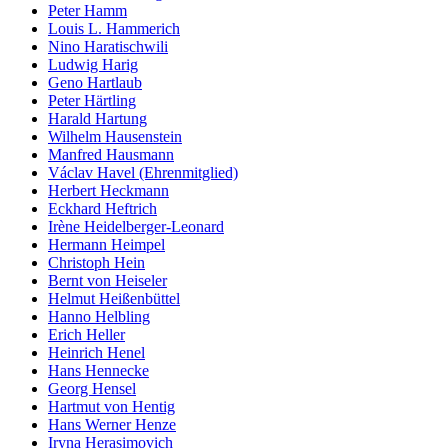
Peter Hamm
Louis L. Hammerich
Nino Haratischwili
Ludwig Harig
Geno Hartlaub
Peter Härtling
Harald Hartung
Wilhelm Hausenstein
Manfred Hausmann
Václav Havel (Ehrenmitglied)
Herbert Heckmann
Eckhard Heftrich
Irène Heidelberger-Leonard
Hermann Heimpel
Christoph Hein
Bernt von Heiseler
Helmut Heißenbüttel
Hanno Helbling
Erich Heller
Heinrich Henel
Hans Hennecke
Georg Hensel
Hartmut von Hentig
Hans Werner Henze
Iryna Herasimovich