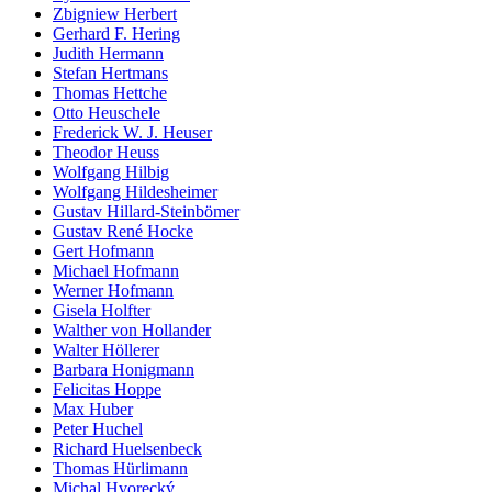
Zbigniew Herbert
Gerhard F. Hering
Judith Hermann
Stefan Hertmans
Thomas Hettche
Otto Heuschele
Frederick W. J. Heuser
Theodor Heuss
Wolfgang Hilbig
Wolfgang Hildesheimer
Gustav Hillard-Steinbömer
Gustav René Hocke
Gert Hofmann
Michael Hofmann
Werner Hofmann
Gisela Holfter
Walther von Hollander
Walter Höllerer
Barbara Honigmann
Felicitas Hoppe
Max Huber
Peter Huchel
Richard Huelsenbeck
Thomas Hürlimann
Michal Hvorecký