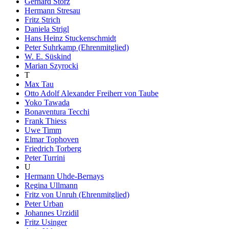
Gerhard Storz
Hermann Stresau
Fritz Strich
Daniela Strigl
Hans Heinz Stuckenschmidt
Peter Suhrkamp (Ehrenmitglied)
W. E. Süskind
Marian Szyrocki
T
Max Tau
Otto Adolf Alexander Freiherr von Taube
Yoko Tawada
Bonaventura Tecchi
Frank Thiess
Uwe Timm
Elmar Tophoven
Friedrich Torberg
Peter Turrini
U
Hermann Uhde-Bernays
Regina Ullmann
Fritz von Unruh (Ehrenmitglied)
Peter Urban
Johannes Urzidil
Fritz Usinger