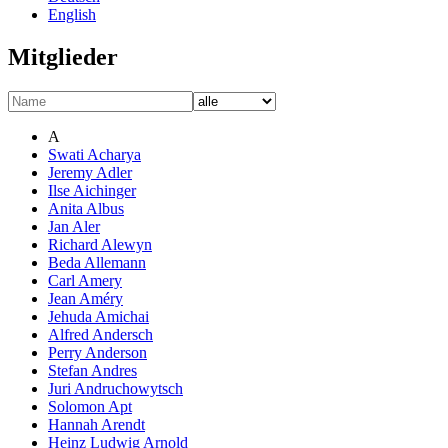
English
Mitglieder
A
Swati Acharya
Jeremy Adler
Ilse Aichinger
Anita Albus
Jan Aler
Richard Alewyn
Beda Allemann
Carl Amery
Jean Améry
Jehuda Amichai
Alfred Andersch
Perry Anderson
Stefan Andres
Juri Andruchowytsch
Solomon Apt
Hannah Arendt
Heinz Ludwig Arnold