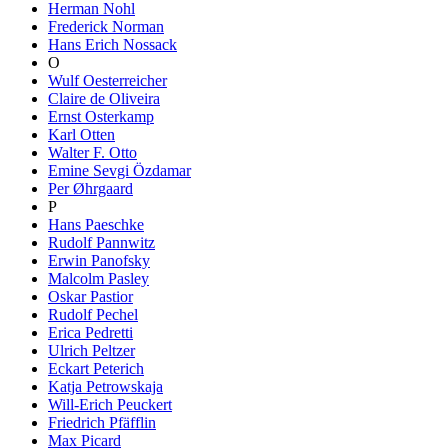
Herman Nohl
Frederick Norman
Hans Erich Nossack
O
Wulf Oesterreicher
Claire de Oliveira
Ernst Osterkamp
Karl Otten
Walter F. Otto
Emine Sevgi Özdamar
Per Øhrgaard
P
Hans Paeschke
Rudolf Pannwitz
Erwin Panofsky
Malcolm Pasley
Oskar Pastior
Rudolf Pechel
Erica Pedretti
Ulrich Peltzer
Eckart Peterich
Katja Petrowskaja
Will-Erich Peuckert
Friedrich Pfäfflin
Max Picard