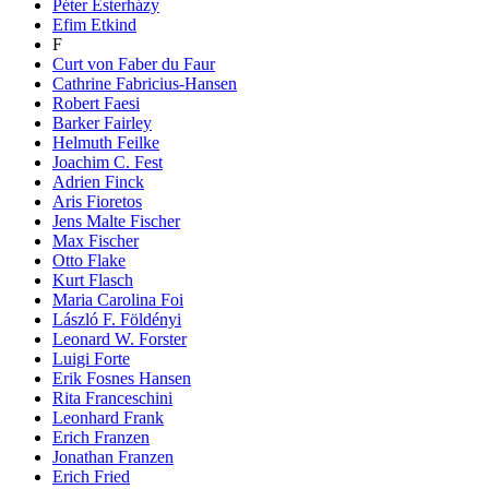
Péter Esterházy
Efim Etkind
F
Curt von Faber du Faur
Cathrine Fabricius-Hansen
Robert Faesi
Barker Fairley
Helmuth Feilke
Joachim C. Fest
Adrien Finck
Aris Fioretos
Jens Malte Fischer
Max Fischer
Otto Flake
Kurt Flasch
Maria Carolina Foi
László F. Földényi
Leonard W. Forster
Luigi Forte
Erik Fosnes Hansen
Rita Franceschini
Leonhard Frank
Erich Franzen
Jonathan Franzen
Erich Fried