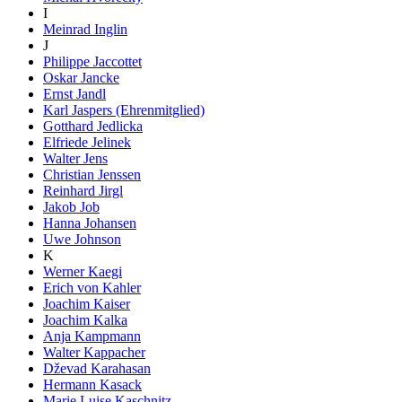
I
Meinrad Inglin
J
Philippe Jaccottet
Oskar Jancke
Ernst Jandl
Karl Jaspers (Ehrenmitglied)
Gotthard Jedlicka
Elfriede Jelinek
Walter Jens
Christian Jenssen
Reinhard Jirgl
Jakob Job
Hanna Johansen
Uwe Johnson
K
Werner Kaegi
Erich von Kahler
Joachim Kaiser
Joachim Kalka
Anja Kampmann
Walter Kappacher
Dževad Karahasan
Hermann Kasack
Marie Luise Kaschnitz