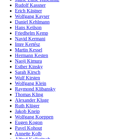
Rudolf Kassner
Erich Kästner
Wolfgang Kayser
Daniel Kehlmann
Hans Keilson
Friedhelm Kemp
Navid Kermani
Imre Kertész
Martin Kessel
Hermann Kesten
Naoji Kimura
Esther Kinsky
Sarah Kirsch
Wulf Kirsten
Wolfgang Klein
Raymond Klibansky
Thomas Kling
Alexander Kluge
Ruth Klüger
Jakob Kneip
Wolfgang Koeppen
Eugen Kogon
Pavel Kohout
Annette Kolb