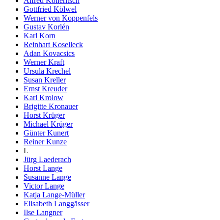
Alfred Kolleritsch
Gottfried Kölwel
Werner von Koppenfels
Gustav Korlén
Karl Korn
Reinhart Koselleck
Adan Kovacsics
Werner Kraft
Ursula Krechel
Susan Kreller
Ernst Kreuder
Karl Krolow
Brigitte Kronauer
Horst Krüger
Michael Krüger
Günter Kunert
Reiner Kunze
L
Jürg Laederach
Horst Lange
Susanne Lange
Victor Lange
Katja Lange-Müller
Elisabeth Langgässer
Ilse Langner