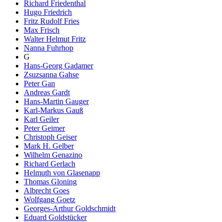
Richard Friedenthal
Hugo Friedrich
Fritz Rudolf Fries
Max Frisch
Walter Helmut Fritz
Nanna Fuhrhop
G
Hans-Georg Gadamer
Zsuzsanna Gahse
Peter Gan
Andreas Gardt
Hans-Martin Gauger
Karl-Markus Gauß
Karl Geiler
Peter Geimer
Christoph Geiser
Mark H. Gelber
Wilhelm Genazino
Richard Gerlach
Helmuth von Glasenapp
Thomas Gloning
Albrecht Goes
Wolfgang Goetz
Georges-Arthur Goldschmidt
Eduard Goldstücker