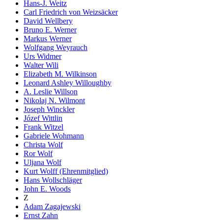
Hans-J. Weitz
Carl Friedrich von Weizsäcker
David Wellbery
Bruno E. Werner
Markus Werner
Wolfgang Weyrauch
Urs Widmer
Walter Wili
Elizabeth M. Wilkinson
Leonard Ashley Willoughby
A. Leslie Willson
Nikolaj N. Wilmont
Joseph Winckler
Józef Wittlin
Frank Witzel
Gabriele Wohmann
Christa Wolf
Ror Wolf
Uljana Wolf
Kurt Wolff (Ehrenmitglied)
Hans Wollschläger
John E. Woods
Z
Adam Zagajewski
Ernst Zahn