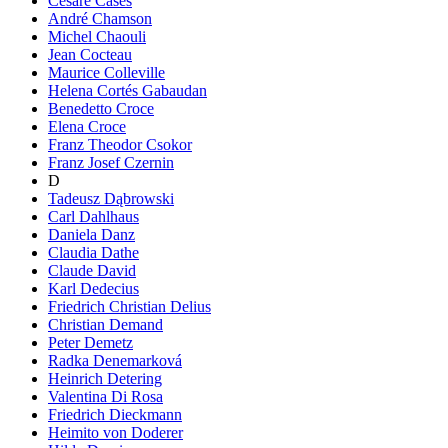
Cesare Cases
André Chamson
Michel Chaouli
Jean Cocteau
Maurice Colleville
Helena Cortés Gabaudan
Benedetto Croce
Elena Croce
Franz Theodor Csokor
Franz Josef Czernin
D
Tadeusz Dąbrowski
Carl Dahlhaus
Daniela Danz
Claudia Dathe
Claude David
Karl Dedecius
Friedrich Christian Delius
Christian Demand
Peter Demetz
Radka Denemarková
Heinrich Detering
Valentina Di Rosa
Friedrich Dieckmann
Heimito von Doderer