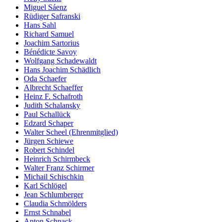
Miguel Sáenz
Rüdiger Safranski
Hans Sahl
Richard Samuel
Joachim Sartorius
Bénédicte Savoy
Wolfgang Schadewaldt
Hans Joachim Schädlich
Oda Schaefer
Albrecht Schaeffer
Heinz F. Schafroth
Judith Schalansky
Paul Schallück
Edzard Schaper
Walter Scheel (Ehrenmitglied)
Jürgen Schiewe
Robert Schindel
Heinrich Schirmbeck
Walter Franz Schirmer
Michail Schischkin
Karl Schlögel
Jean Schlumberger
Claudia Schmölders
Ernst Schnabel
Anton Schnack