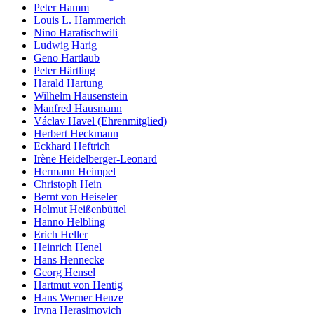
Peter Hamm
Louis L. Hammerich
Nino Haratischwili
Ludwig Harig
Geno Hartlaub
Peter Härtling
Harald Hartung
Wilhelm Hausenstein
Manfred Hausmann
Václav Havel (Ehrenmitglied)
Herbert Heckmann
Eckhard Heftrich
Irène Heidelberger-Leonard
Hermann Heimpel
Christoph Hein
Bernt von Heiseler
Helmut Heißenbüttel
Hanno Helbling
Erich Heller
Heinrich Henel
Hans Hennecke
Georg Hensel
Hartmut von Hentig
Hans Werner Henze
Iryna Herasimovich