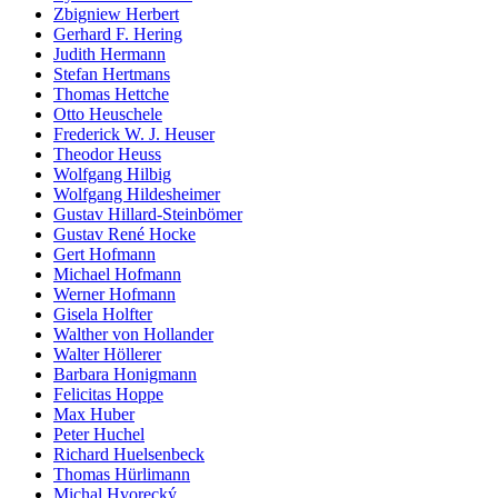
Zbigniew Herbert
Gerhard F. Hering
Judith Hermann
Stefan Hertmans
Thomas Hettche
Otto Heuschele
Frederick W. J. Heuser
Theodor Heuss
Wolfgang Hilbig
Wolfgang Hildesheimer
Gustav Hillard-Steinbömer
Gustav René Hocke
Gert Hofmann
Michael Hofmann
Werner Hofmann
Gisela Holfter
Walther von Hollander
Walter Höllerer
Barbara Honigmann
Felicitas Hoppe
Max Huber
Peter Huchel
Richard Huelsenbeck
Thomas Hürlimann
Michal Hvorecký