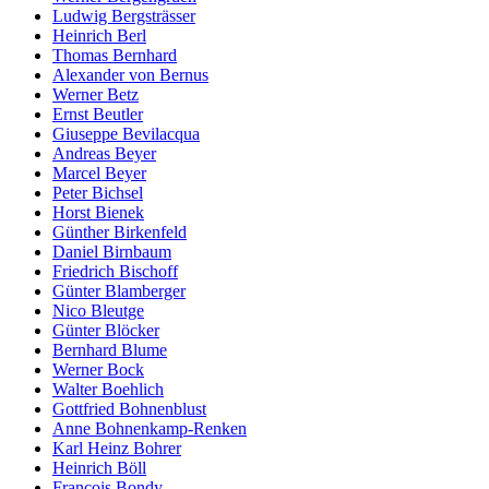
Ludwig Bergsträsser
Heinrich Berl
Thomas Bernhard
Alexander von Bernus
Werner Betz
Ernst Beutler
Giuseppe Bevilacqua
Andreas Beyer
Marcel Beyer
Peter Bichsel
Horst Bienek
Günther Birkenfeld
Daniel Birnbaum
Friedrich Bischoff
Günter Blamberger
Nico Bleutge
Günter Blöcker
Bernhard Blume
Werner Bock
Walter Boehlich
Gottfried Bohnenblust
Anne Bohnenkamp-Renken
Karl Heinz Bohrer
Heinrich Böll
François Bondy