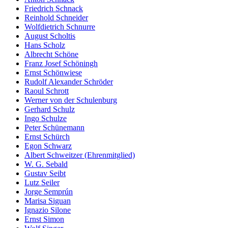
Friedrich Schnack
Reinhold Schneider
Wolfdietrich Schnurre
August Scholtis
Hans Scholz
Albrecht Schöne
Franz Josef Schöningh
Ernst Schönwiese
Rudolf Alexander Schröder
Raoul Schrott
Werner von der Schulenburg
Gerhard Schulz
Ingo Schulze
Peter Schünemann
Ernst Schürch
Egon Schwarz
Albert Schweitzer (Ehrenmitglied)
W. G. Sebald
Gustav Seibt
Lutz Seiler
Jorge Semprún
Marisa Siguan
Ignazio Silone
Ernst Simon