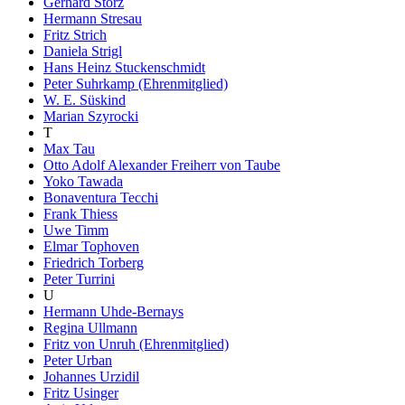
Gerhard Storz
Hermann Stresau
Fritz Strich
Daniela Strigl
Hans Heinz Stuckenschmidt
Peter Suhrkamp (Ehrenmitglied)
W. E. Süskind
Marian Szyrocki
T
Max Tau
Otto Adolf Alexander Freiherr von Taube
Yoko Tawada
Bonaventura Tecchi
Frank Thiess
Uwe Timm
Elmar Tophoven
Friedrich Torberg
Peter Turrini
U
Hermann Uhde-Bernays
Regina Ullmann
Fritz von Unruh (Ehrenmitglied)
Peter Urban
Johannes Urzidil
Fritz Usinger