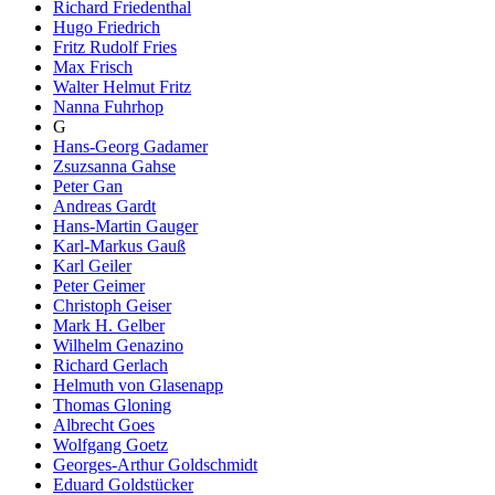
Richard Friedenthal
Hugo Friedrich
Fritz Rudolf Fries
Max Frisch
Walter Helmut Fritz
Nanna Fuhrhop
G
Hans-Georg Gadamer
Zsuzsanna Gahse
Peter Gan
Andreas Gardt
Hans-Martin Gauger
Karl-Markus Gauß
Karl Geiler
Peter Geimer
Christoph Geiser
Mark H. Gelber
Wilhelm Genazino
Richard Gerlach
Helmuth von Glasenapp
Thomas Gloning
Albrecht Goes
Wolfgang Goetz
Georges-Arthur Goldschmidt
Eduard Goldstücker