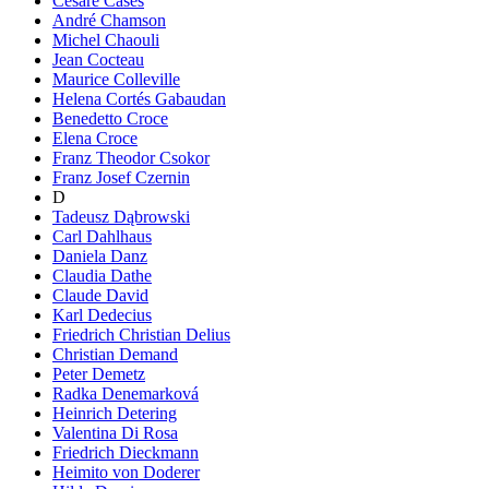
Cesare Cases
André Chamson
Michel Chaouli
Jean Cocteau
Maurice Colleville
Helena Cortés Gabaudan
Benedetto Croce
Elena Croce
Franz Theodor Csokor
Franz Josef Czernin
D
Tadeusz Dąbrowski
Carl Dahlhaus
Daniela Danz
Claudia Dathe
Claude David
Karl Dedecius
Friedrich Christian Delius
Christian Demand
Peter Demetz
Radka Denemarková
Heinrich Detering
Valentina Di Rosa
Friedrich Dieckmann
Heimito von Doderer