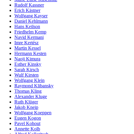
Rudolf Kassner
Erich Kästner
Wolfgang Kayser
Daniel Kehlmann
Hans Keilson
Friedhelm Kemp
Navid Kermani
Imre Kertész
Martin Kessel
Hermann Kesten
Naoji Kimura
Esther Kinsky
Sarah Kirsch
Wulf Kirsten
Wolfgang Klein
Raymond Klibansky
Thomas Kling
Alexander Kluge
Ruth Klüger
Jakob Kneip
Wolfgang Koeppen
Eugen Kogon
Pavel Kohout
Annette Kolb