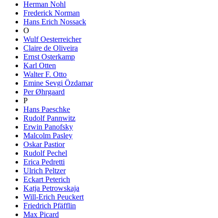
Herman Nohl
Frederick Norman
Hans Erich Nossack
O
Wulf Oesterreicher
Claire de Oliveira
Ernst Osterkamp
Karl Otten
Walter F. Otto
Emine Sevgi Özdamar
Per Øhrgaard
P
Hans Paeschke
Rudolf Pannwitz
Erwin Panofsky
Malcolm Pasley
Oskar Pastior
Rudolf Pechel
Erica Pedretti
Ulrich Peltzer
Eckart Peterich
Katja Petrowskaja
Will-Erich Peuckert
Friedrich Pfäfflin
Max Picard