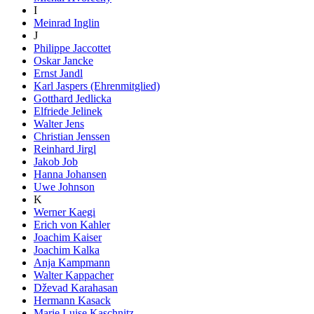
I
Meinrad Inglin
J
Philippe Jaccottet
Oskar Jancke
Ernst Jandl
Karl Jaspers (Ehrenmitglied)
Gotthard Jedlicka
Elfriede Jelinek
Walter Jens
Christian Jenssen
Reinhard Jirgl
Jakob Job
Hanna Johansen
Uwe Johnson
K
Werner Kaegi
Erich von Kahler
Joachim Kaiser
Joachim Kalka
Anja Kampmann
Walter Kappacher
Dževad Karahasan
Hermann Kasack
Marie Luise Kaschnitz