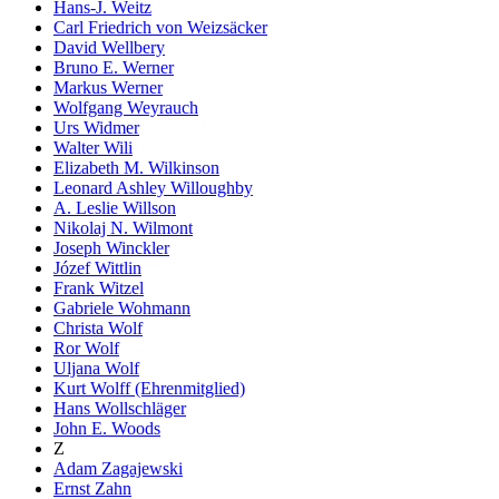
Hans-J. Weitz
Carl Friedrich von Weizsäcker
David Wellbery
Bruno E. Werner
Markus Werner
Wolfgang Weyrauch
Urs Widmer
Walter Wili
Elizabeth M. Wilkinson
Leonard Ashley Willoughby
A. Leslie Willson
Nikolaj N. Wilmont
Joseph Winckler
Józef Wittlin
Frank Witzel
Gabriele Wohmann
Christa Wolf
Ror Wolf
Uljana Wolf
Kurt Wolff (Ehrenmitglied)
Hans Wollschläger
John E. Woods
Z
Adam Zagajewski
Ernst Zahn