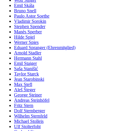
Wolf Singer
Emil Skála
Bruno Snell
Paulo Astor Soethe
Vladimir Sorokin
Stephen Spender
Manès Sperber
Hilde Spiel
Werner Spies
Eduard Spranger (Ehrenmitglied)
Arnold Stadler
Hermann Stahl
Emil Staiger
Saša Stanišić
Taylor Starck
Jean Starobinski
Max Stefl
Aleš Šteger
George Steiner
Andreas Steinhöfel
Fritz Stern
Dolf Sternberger
Wilhelm Sternfeld
Michael Stolleis
Ulf Stolterfoht