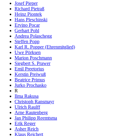
Josef Pieper
Richard Pietraß
Heinz Piontek
Hans Pleschinski
Ervino Pocar
Gerhart Pohl
Andrea Polaschegg
Steffen Popp
Karl R. Popper (Ehrenmitglied)
Uwe Pörksen
Marion Poschmann
Siegbert S. Prawer
Emil Preetorius
Kerstin Preiwuß
Beatrice Primus
Jurko Prochasko
R
Ilma Rakusa
Christoph Ransmayr
Ulrich Raulff
Arne Rautenberg
Jan Philipp Reemtsma
Erik Reger
Asher Reich
Klaus Reichert