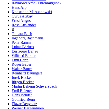
Raymond Aron (Ehrenmitglied)
Hans Arp
Konstantin M. Asadowski
Cyrus Atabay
Ernst Augustin
Rose Ausländer
B
Tamara Bach
Ingeborg Bachmann
Peter Bamm
Lukas Bärfuss
Eustaquio Barjau
Wilfried Barner
Emil Barth
Roger Bauer
Walter Bauer
Reinhard Baumgart
Jurek Becker
Jürgen Becker
Martin Beheim-Schwarzbach
Emil Belzner
Hans Bender
Gottfried Benn
Elazar Benyoëtz
Werner Bergengruen