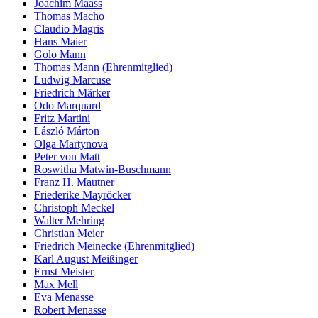
Joachim Maass
Thomas Macho
Claudio Magris
Hans Maier
Golo Mann
Thomas Mann (Ehrenmitglied)
Ludwig Marcuse
Friedrich Märker
Odo Marquard
Fritz Martini
László Márton
Olga Martynova
Peter von Matt
Roswitha Matwin-Buschmann
Franz H. Mautner
Friederike Mayröcker
Christoph Meckel
Walter Mehring
Christian Meier
Friedrich Meinecke (Ehrenmitglied)
Karl August Meißinger
Ernst Meister
Max Mell
Eva Menasse
Robert Menasse