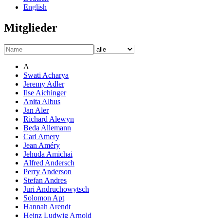
English
Mitglieder
A
Swati Acharya
Jeremy Adler
Ilse Aichinger
Anita Albus
Jan Aler
Richard Alewyn
Beda Allemann
Carl Amery
Jean Améry
Jehuda Amichai
Alfred Andersch
Perry Anderson
Stefan Andres
Juri Andruchowytsch
Solomon Apt
Hannah Arendt
Heinz Ludwig Arnold