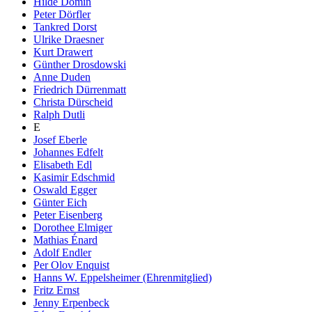
Hilde Domin
Peter Dörfler
Tankred Dorst
Ulrike Draesner
Kurt Drawert
Günther Drosdowski
Anne Duden
Friedrich Dürrenmatt
Christa Dürscheid
Ralph Dutli
E
Josef Eberle
Johannes Edfelt
Elisabeth Edl
Kasimir Edschmid
Oswald Egger
Günter Eich
Peter Eisenberg
Dorothee Elmiger
Mathias Énard
Adolf Endler
Per Olov Enquist
Hanns W. Eppelsheimer (Ehrenmitglied)
Fritz Ernst
Jenny Erpenbeck