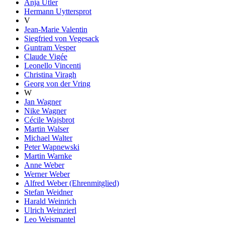
Anja Utler
Hermann Uyttersprot
V
Jean-Marie Valentin
Siegfried von Vegesack
Guntram Vesper
Claude Vigée
Leonello Vincenti
Christina Viragh
Georg von der Vring
W
Jan Wagner
Nike Wagner
Cécile Wajsbrot
Martin Walser
Michael Walter
Peter Wapnewski
Martin Warnke
Anne Weber
Werner Weber
Alfred Weber (Ehrenmitglied)
Stefan Weidner
Harald Weinrich
Ulrich Weinzierl
Leo Weismantel