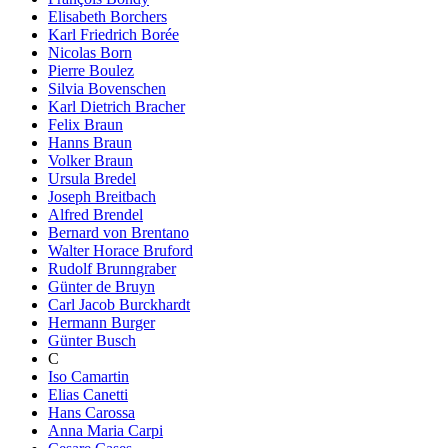
Elisabeth Borchers
Karl Friedrich Borée
Nicolas Born
Pierre Boulez
Silvia Bovenschen
Karl Dietrich Bracher
Felix Braun
Hanns Braun
Volker Braun
Ursula Bredel
Joseph Breitbach
Alfred Brendel
Bernard von Brentano
Walter Horace Bruford
Rudolf Brunngraber
Günter de Bruyn
Carl Jacob Burckhardt
Hermann Burger
Günter Busch
C
Iso Camartin
Elias Canetti
Hans Carossa
Anna Maria Carpi