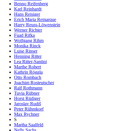
Benno Reifenberg
Karl Reinhardt
Hans Reisiger
Erich Maria Remarque
Harry Reuss-Löwenstein
Werner Richter
Fuad Rifka
Wolfgang Rihm
Monika Rinck
Luise Rinser
Henning Ritter
Lea Ritter-Santini
Marthe Robert
Kathrin Röggla
Otto Rombach
Joachim Rosteutscher
Ralf Rothmann
Tuvia Rübner
Horst Rüdiger
Jaroslav Rudiš
Peter Rühmkorf
Max Rychner
S
Martha Saalfeld
Nelly Sachs