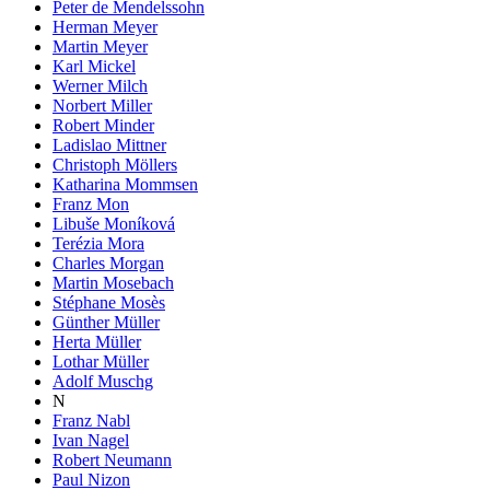
Peter de Mendelssohn
Herman Meyer
Martin Meyer
Karl Mickel
Werner Milch
Norbert Miller
Robert Minder
Ladislao Mittner
Christoph Möllers
Katharina Mommsen
Franz Mon
Libuše Moníková
Terézia Mora
Charles Morgan
Martin Mosebach
Stéphane Mosès
Günther Müller
Herta Müller
Lothar Müller
Adolf Muschg
N
Franz Nabl
Ivan Nagel
Robert Neumann
Paul Nizon