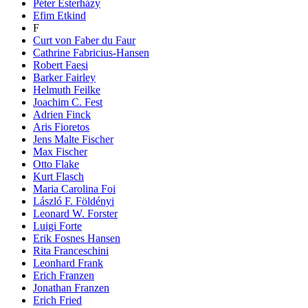
Péter Esterházy
Efim Etkind
F
Curt von Faber du Faur
Cathrine Fabricius-Hansen
Robert Faesi
Barker Fairley
Helmuth Feilke
Joachim C. Fest
Adrien Finck
Aris Fioretos
Jens Malte Fischer
Max Fischer
Otto Flake
Kurt Flasch
Maria Carolina Foi
László F. Földényi
Leonard W. Forster
Luigi Forte
Erik Fosnes Hansen
Rita Franceschini
Leonhard Frank
Erich Franzen
Jonathan Franzen
Erich Fried