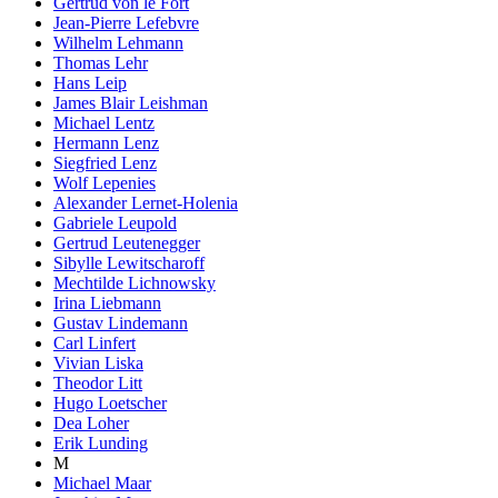
Gertrud von le Fort
Jean-Pierre Lefebvre
Wilhelm Lehmann
Thomas Lehr
Hans Leip
James Blair Leishman
Michael Lentz
Hermann Lenz
Siegfried Lenz
Wolf Lepenies
Alexander Lernet-Holenia
Gabriele Leupold
Gertrud Leutenegger
Sibylle Lewitscharoff
Mechtilde Lichnowsky
Irina Liebmann
Gustav Lindemann
Carl Linfert
Vivian Liska
Theodor Litt
Hugo Loetscher
Dea Loher
Erik Lunding
M
Michael Maar