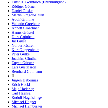
Ernst H. Gombrich (Ehrenmitglied)
Rüdiger Görner
Daniel Göske
Martin Gregor-Dellin
Adolf Grimme
Valentin Groebner
Annett Gröschner
Hanns Grössel
Durs Grünbein
Jiří Gruša
Norbert Gstrein
Kurt Guggenheim
Peter Gülke
Joachim Günther
Eugen Gürster
Lars Gustafsson
Bernhard Guttmann
H
Jürgen Habermas
Erich Hackl
Maja Haderlap
Carl Haensel
Rudolf Hagelstange
Michael Hagner
Michael Hamburger