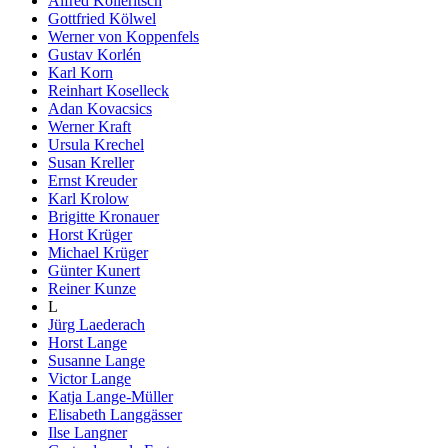
Alfred Kolleritsch
Gottfried Kölwel
Werner von Koppenfels
Gustav Korlén
Karl Korn
Reinhart Koselleck
Adan Kovacsics
Werner Kraft
Ursula Krechel
Susan Kreller
Ernst Kreuder
Karl Krolow
Brigitte Kronauer
Horst Krüger
Michael Krüger
Günter Kunert
Reiner Kunze
L
Jürg Laederach
Horst Lange
Susanne Lange
Victor Lange
Katja Lange-Müller
Elisabeth Langgässer
Ilse Langner