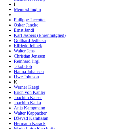
I
Meinrad Inglin
J
Philippe Jaccottet
Oskar Jancke
Ernst Jandl
Karl Jaspers (Ehrenmitglied)
Gotthard Jedlicka
Elfriede Jelinek
Walter Jens
Christian Jenssen
Reinhard Jirgl
Jakob Job
Hanna Johansen
Uwe Johnson
K
Werner Kaegi
Erich von Kahler
Joachim Kaiser
Joachim Kalka
Anja Kampmann
Walter Kappacher
Dževad Karahasan
Hermann Kasack
Marie Luise Kaschnitz