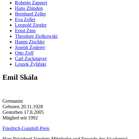
Roberto Zapperi
Hans Zbinden
Bernhard Zeller
Eva Zeller
Leopold Ziegler
Ernst Zinn
Theodore Ziolkowski
Hanns Zischler
Joseph Zoderer
Otto Zoff
Carl Zuckmayer
Leszek Żyliński
Emil Skála
Germanist
Geboren 20.11.1928
Gestorben 17.8.2005
Mitglied seit 1992
Friedrich-Gundolf-Preis
Herr Präsident! Verehrte Mitglieder und Freunde der Akademie!