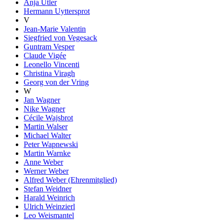
Anja Utler
Hermann Uyttersprot
V
Jean-Marie Valentin
Siegfried von Vegesack
Guntram Vesper
Claude Vigée
Leonello Vincenti
Christina Viragh
Georg von der Vring
W
Jan Wagner
Nike Wagner
Cécile Wajsbrot
Martin Walser
Michael Walter
Peter Wapnewski
Martin Warnke
Anne Weber
Werner Weber
Alfred Weber (Ehrenmitglied)
Stefan Weidner
Harald Weinrich
Ulrich Weinzierl
Leo Weismantel