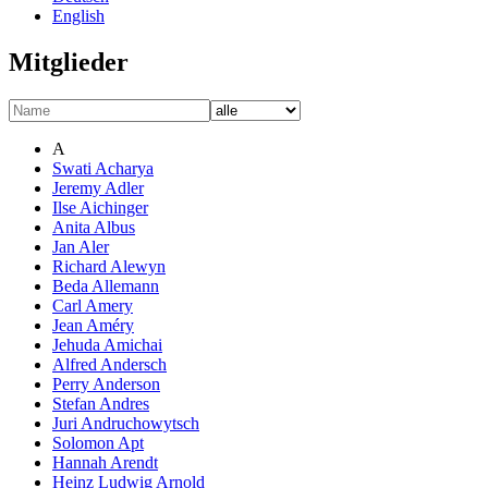
English
Mitglieder
A
Swati Acharya
Jeremy Adler
Ilse Aichinger
Anita Albus
Jan Aler
Richard Alewyn
Beda Allemann
Carl Amery
Jean Améry
Jehuda Amichai
Alfred Andersch
Perry Anderson
Stefan Andres
Juri Andruchowytsch
Solomon Apt
Hannah Arendt
Heinz Ludwig Arnold