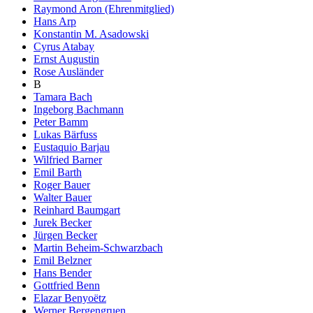
Raymond Aron (Ehrenmitglied)
Hans Arp
Konstantin M. Asadowski
Cyrus Atabay
Ernst Augustin
Rose Ausländer
B
Tamara Bach
Ingeborg Bachmann
Peter Bamm
Lukas Bärfuss
Eustaquio Barjau
Wilfried Barner
Emil Barth
Roger Bauer
Walter Bauer
Reinhard Baumgart
Jurek Becker
Jürgen Becker
Martin Beheim-Schwarzbach
Emil Belzner
Hans Bender
Gottfried Benn
Elazar Benyoëtz
Werner Bergengruen