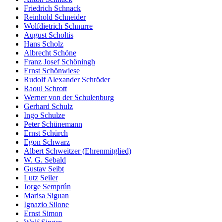
Friedrich Schnack
Reinhold Schneider
Wolfdietrich Schnurre
August Scholtis
Hans Scholz
Albrecht Schöne
Franz Josef Schöningh
Ernst Schönwiese
Rudolf Alexander Schröder
Raoul Schrott
Werner von der Schulenburg
Gerhard Schulz
Ingo Schulze
Peter Schünemann
Ernst Schürch
Egon Schwarz
Albert Schweitzer (Ehrenmitglied)
W. G. Sebald
Gustav Seibt
Lutz Seiler
Jorge Semprún
Marisa Siguan
Ignazio Silone
Ernst Simon