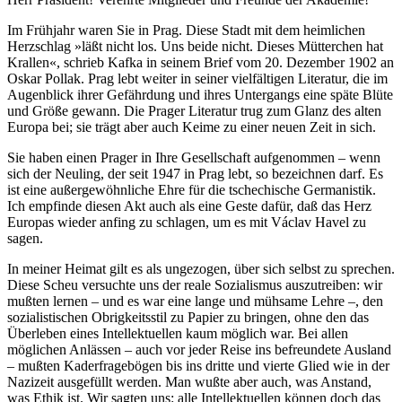
Im Frühjahr waren Sie in Prag. Diese Stadt mit dem heimlichen
Herzschlag »läßt nicht los. Uns beide nicht. Dieses Mütterchen hat
Krallen«, schrieb Kafka in seinem Brief vom 20. Dezember 1902 an
Oskar Pollak. Prag lebt weiter in seiner vielfältigen Literatur, die im
Augenblick ihrer Gefährdung und ihres Untergangs eine späte Blüte
und Größe gewann. Die Prager Literatur trug zum Glanz des alten
Europa bei; sie trägt aber auch Keime zu einer neuen Zeit in sich.
Sie haben einen Prager in Ihre Gesellschaft aufgenommen – wenn
sich der Neuling, der seit 1947 in Prag lebt, so bezeichnen darf. Es
ist eine außergewöhnliche Ehre für die tschechische Germanistik.
Ich empfinde diesen Akt auch als eine Geste dafür, daß das Herz
Europas wieder anfing zu schlagen, um es mit Václav Havel zu
sagen.
In meiner Heimat gilt es als ungezogen, über sich selbst zu sprechen.
Diese Scheu versuchte uns der reale Sozialismus auszutreiben: wir
mußten lernen – und es war eine lange und mühsame Lehre –, den
sozialistischen Obrigkeitsstil zu Papier zu bringen, ohne den das
Überleben eines Intellektuellen kaum möglich war. Bei allen
möglichen Anlässen – auch vor jeder Reise ins befreundete Ausland
– mußten Kaderfragebögen bis ins dritte und vierte Glied wie in der
Nazizeit ausgefüllt werden. Man wußte aber auch, was Anstand,
was Ethik ist. Wir sagten uns: alle Intellektuellen können doch das