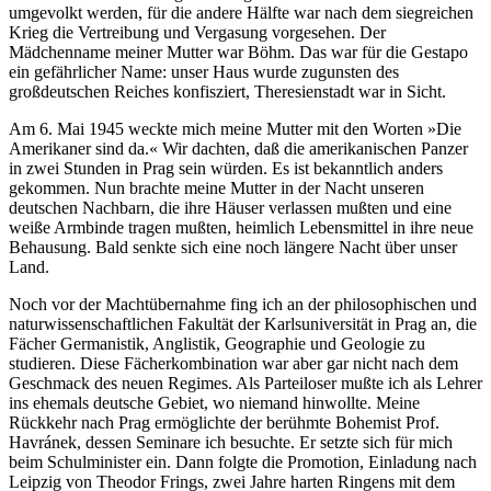
umgevolkt werden, für die andere Hälfte war nach dem siegreichen
Krieg die Vertreibung und Vergasung vorgesehen. Der
Mädchenname meiner Mutter war Böhm. Das war für die Gestapo
ein gefährlicher Name: unser Haus wurde zugunsten des
großdeutschen Reiches konfisziert, Theresienstadt war in Sicht.
Am 6. Mai 1945 weckte mich meine Mutter mit den Worten »Die
Amerikaner sind da.« Wir dachten, daß die amerikanischen Panzer
in zwei Stunden in Prag sein würden. Es ist bekanntlich anders
gekommen. Nun brachte meine Mutter in der Nacht unseren
deutschen Nachbarn, die ihre Häuser verlassen mußten und eine
weiße Armbinde tragen mußten, heimlich Lebensmittel in ihre neue
Behausung. Bald senkte sich eine noch längere Nacht über unser
Land.
Noch vor der Machtübernahme fing ich an der philosophischen und
naturwissenschaftlichen Fakultät der Karlsuniversität in Prag an, die
Fächer Germanistik, Anglistik, Geographie und Geologie zu
studieren. Diese Fächerkombination war aber gar nicht nach dem
Geschmack des neuen Regimes. Als Parteiloser mußte ich als Lehrer
ins ehemals deutsche Gebiet, wo niemand hinwollte. Meine
Rückkehr nach Prag ermöglichte der berühmte Bohemist Prof.
Havránek, dessen Seminare ich besuchte. Er setzte sich für mich
beim Schulminister ein. Dann folgte die Promotion, Einladung nach
Leipzig von Theodor Frings, zwei Jahre harten Ringens mit dem