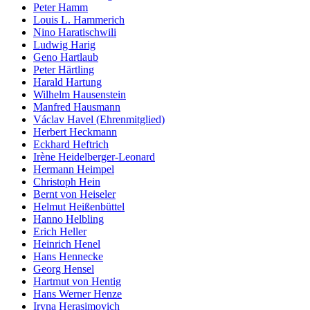
Peter Hamm
Louis L. Hammerich
Nino Haratischwili
Ludwig Harig
Geno Hartlaub
Peter Härtling
Harald Hartung
Wilhelm Hausenstein
Manfred Hausmann
Václav Havel (Ehrenmitglied)
Herbert Heckmann
Eckhard Heftrich
Irène Heidelberger-Leonard
Hermann Heimpel
Christoph Hein
Bernt von Heiseler
Helmut Heißenbüttel
Hanno Helbling
Erich Heller
Heinrich Henel
Hans Hennecke
Georg Hensel
Hartmut von Hentig
Hans Werner Henze
Iryna Herasimovich