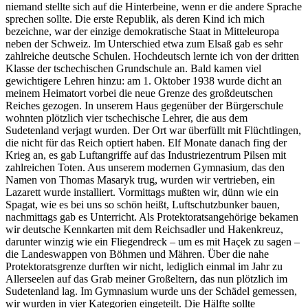
niemand stellte sich auf die Hinterbeine, wenn er die andere Sprache
sprechen sollte. Die erste Republik, als deren Kind ich mich
bezeichne, war der einzige demokratische Staat in Mitteleuropa
neben der Schweiz. Im Unterschied etwa zum Elsaß gab es sehr
zahlreiche deutsche Schulen. Hochdeutsch lernte ich von der dritten
Klasse der tschechischen Grundschule an. Bald kamen viel
gewichtigere Lehren hinzu: am 1. Oktober 1938 wurde dicht an
meinem Heimatort vorbei die neue Grenze des großdeutschen
Reiches gezogen. In unserem Haus gegenüber der Bürgerschule
wohnten plötzlich vier tschechische Lehrer, die aus dem
Sudetenland verjagt wurden. Der Ort war überfüllt mit Flüchtlingen,
die nicht für das Reich optiert haben. Elf Monate danach fing der
Krieg an, es gab Luftangriffe auf das Industriezentrum Pilsen mit
zahlreichen Toten. Aus unserem modernen Gymnasium, das den
Namen von Thomas Masaryk trug, wurden wir vertrieben, ein
Lazarett wurde installiert. Vormittags mußten wir, dünn wie ein
Spagat, wie es bei uns so schön heißt, Luftschutzbunker bauen,
nachmittags gab es Unterricht. Als Protektoratsangehörige bekamen
wir deutsche Kennkarten mit dem Reichsadler und Hakenkreuz,
darunter winzig wie ein Fliegendreck – um es mit Haçek zu sagen –
die Landeswappen von Böhmen und Mähren. Über die nahe
Protektoratsgrenze durften wir nicht, lediglich einmal im Jahr zu
Allerseelen auf das Grab meiner Großeltern, das nun plötzlich im
Sudetenland lag. Im Gymnasium wurde uns der Schädel gemessen,
wir wurden in vier Kategorien eingeteilt. Die Hälfte sollte