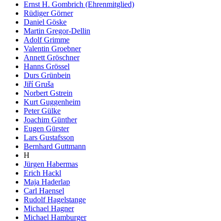
Ernst H. Gombrich (Ehrenmitglied)
Rüdiger Görner
Daniel Göske
Martin Gregor-Dellin
Adolf Grimme
Valentin Groebner
Annett Gröschner
Hanns Grössel
Durs Grünbein
Jiří Gruša
Norbert Gstrein
Kurt Guggenheim
Peter Gülke
Joachim Günther
Eugen Gürster
Lars Gustafsson
Bernhard Guttmann
H
Jürgen Habermas
Erich Hackl
Maja Haderlap
Carl Haensel
Rudolf Hagelstange
Michael Hagner
Michael Hamburger