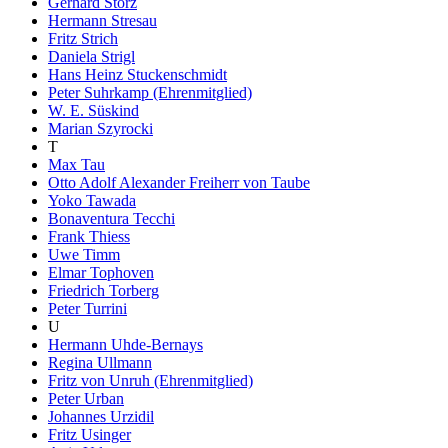
Gerhard Storz
Hermann Stresau
Fritz Strich
Daniela Strigl
Hans Heinz Stuckenschmidt
Peter Suhrkamp (Ehrenmitglied)
W. E. Süskind
Marian Szyrocki
T
Max Tau
Otto Adolf Alexander Freiherr von Taube
Yoko Tawada
Bonaventura Tecchi
Frank Thiess
Uwe Timm
Elmar Tophoven
Friedrich Torberg
Peter Turrini
U
Hermann Uhde-Bernays
Regina Ullmann
Fritz von Unruh (Ehrenmitglied)
Peter Urban
Johannes Urzidil
Fritz Usinger