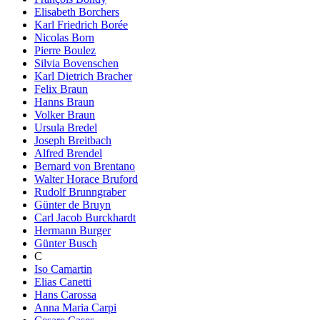
Elisabeth Borchers
Karl Friedrich Borée
Nicolas Born
Pierre Boulez
Silvia Bovenschen
Karl Dietrich Bracher
Felix Braun
Hanns Braun
Volker Braun
Ursula Bredel
Joseph Breitbach
Alfred Brendel
Bernard von Brentano
Walter Horace Bruford
Rudolf Brunngraber
Günter de Bruyn
Carl Jacob Burckhardt
Hermann Burger
Günter Busch
C
Iso Camartin
Elias Canetti
Hans Carossa
Anna Maria Carpi