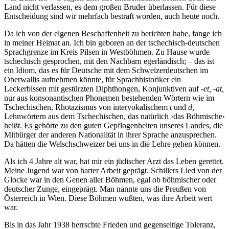
Land nicht verlassen, es dem großen Bruder überlassen. Für diese
Entscheidung sind wir mehrfach bestraft worden, auch heute noch.
Da ich von der eigenen Beschaffenheit zu berichten habe, fange ich
in meiner Heimat an. Ich bin geboren an der tschechisch-deutschen
Sprachgrenze im Kreis Pilsen in Westböhmen. Zu Hause wurde
tschechisch gesprochen, mit den Nachbarn egerländisch; – das ist
ein Idiom, das es für Deutsche mit dem Schweizerdeutschen im
Oberwallis aufnehmen könnte, für Sprachhistoriker ein
Leckerbissen mit gestürzten Diphthongen, Konjunktiven auf
-et, -at,
nur aus konsonantischen Phonemen bestehenden Wörtern wie im
Tschechischen, Rhotazismus von intervokalischem
t
und
d,
Lehnwörtern aus dem Tschechischen, das natürlich ›das Böhmische‹
heißt. Es gehörte zu den guten Gepflogenheiten unseres Landes, die
Mitbürger der anderen Nationalität in ihrer Sprache anzusprechen.
Da hätten die Welschschweizer bei uns in die Lehre gehen können.
Als ich 4 Jahre alt war, hat mir ein jüdischer Arzt das Leben gerettet.
Meine Jugend war von harter Arbeit geprägt. Schillers Lied von der
Glocke war in den Genen aller Böhmen, egal ob böhmischer oder
deutscher Zunge, eingeprägt. Man nannte uns die Preußen von
Österreich in Wien. Diese Böhmen wußten, was ihre Arbeit wert
war.
Bis in das Jahr 1938 herrschte Frieden und gegenseitige Toleranz,