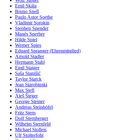
Wolf Singer
Emil Skála
Bruno Snell
Paulo Astor Soethe
Vladimir Sorokin
Stephen Spender
Manès Sperber
Hilde Spiel
Werner Spies
Eduard Spranger (Ehrenmitglied)
Arnold Stadler
Hermann Stahl
Emil Staiger
Saša Stanišić
Taylor Starck
Jean Starobinski
Max Stefl
Aleš Šteger
George Steiner
Andreas Steinhöfel
Fritz Stern
Dolf Sternberger
Wilhelm Sternfeld
Michael Stolleis
Ulf Stolterfoht