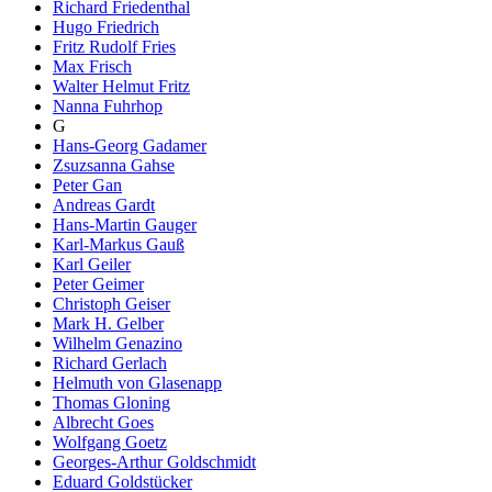
Richard Friedenthal
Hugo Friedrich
Fritz Rudolf Fries
Max Frisch
Walter Helmut Fritz
Nanna Fuhrhop
G
Hans-Georg Gadamer
Zsuzsanna Gahse
Peter Gan
Andreas Gardt
Hans-Martin Gauger
Karl-Markus Gauß
Karl Geiler
Peter Geimer
Christoph Geiser
Mark H. Gelber
Wilhelm Genazino
Richard Gerlach
Helmuth von Glasenapp
Thomas Gloning
Albrecht Goes
Wolfgang Goetz
Georges-Arthur Goldschmidt
Eduard Goldstücker