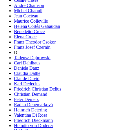
Cesare Cases
André Chamson
Michel Chaouli
Jean Cocteau
Maurice Colleville
Helena Cortés Gabaudan
Benedetto Croce
Elena Croce
Franz Theodor Csokor
Franz Josef Czernin
D
Tadeusz Dąbrowski
Carl Dahlhaus
Daniela Danz
Claudia Dathe
Claude David
Karl Dedecius
Friedrich Christian Delius
Christian Demand
Peter Demetz
Radka Denemarková
Heinrich Detering
Valentina Di Rosa
Friedrich Dieckmann
Heimito von Doderer