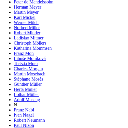
Peter de Mendelssohn
Herman Meyer
Martin Meyer
Karl Mickel
Werner Milch
Norbert Miller
Robert Minder
Ladislao Mittner
Christoph Möllers
Katharina Mommsen
Franz Mon
Libuše Moníková
Terézia Mora
Charles Morgan
Martin Mosebach
Stéphane Mosès
Günther Müller
Herta Müller
Lothar Müller
Adolf Muschg
N
Franz Nabl
Ivan Nagel
Robert Neumann
Paul Nizon