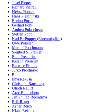
Josef Pieper
Richard Pietraß
Heinz Piontek
Hans Pleschinski
Ervino Pocar
Gerhart Pohl
Andrea Polaschegg
Steffen Popp
Karl R. Popper (Ehrenmitglied)
Uwe Pörksen
Marion Poschmann
Siegbert S. Prawer
Emil Preetorius
Kerstin Preiwuß
Beatrice Primus
Jurko Prochasko
R
Ilma Rakusa
Christoph Ransmayr
Ulrich Raulff
Arne Rautenberg
Jan Philipp Reemtsma
Erik Reger
Asher Reich
Klaus Reichert