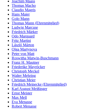
Joachim Maass
Thomas Macho
Claudio Magris
Hans Maier
Golo Mann
Thomas Mann (Ehrenmitglied)
Ludwig Marcuse
Friedrich Märker
Odo Marquard
Fritz Martini
László Márton
Olga Martynova
Peter von Matt
Roswitha Matwin-Buschmann
Franz H. Mautner
Friederike Mayröcker
Christoph Meckel
Walter Mehring
Christian Meier
Friedrich Meinecke (Ehrenmitglied)
Karl August Meißinger
Ernst Meister
Max Mell
Eva Menasse
Robert Menasse