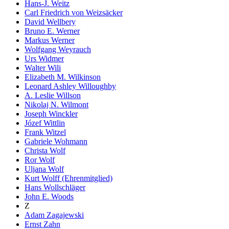
Hans-J. Weitz
Carl Friedrich von Weizsäcker
David Wellbery
Bruno E. Werner
Markus Werner
Wolfgang Weyrauch
Urs Widmer
Walter Wili
Elizabeth M. Wilkinson
Leonard Ashley Willoughby
A. Leslie Willson
Nikolaj N. Wilmont
Joseph Winckler
Józef Wittlin
Frank Witzel
Gabriele Wohmann
Christa Wolf
Ror Wolf
Uljana Wolf
Kurt Wolff (Ehrenmitglied)
Hans Wollschläger
John E. Woods
Z
Adam Zagajewski
Ernst Zahn