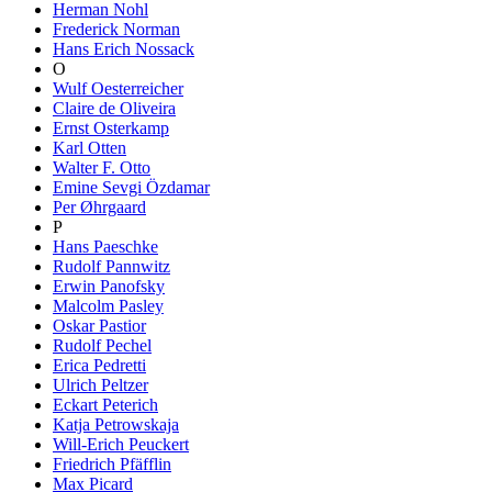
Herman Nohl
Frederick Norman
Hans Erich Nossack
O
Wulf Oesterreicher
Claire de Oliveira
Ernst Osterkamp
Karl Otten
Walter F. Otto
Emine Sevgi Özdamar
Per Øhrgaard
P
Hans Paeschke
Rudolf Pannwitz
Erwin Panofsky
Malcolm Pasley
Oskar Pastior
Rudolf Pechel
Erica Pedretti
Ulrich Peltzer
Eckart Peterich
Katja Petrowskaja
Will-Erich Peuckert
Friedrich Pfäfflin
Max Picard