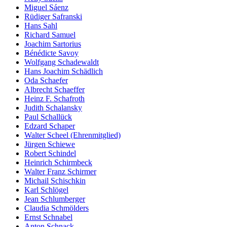
Miguel Sáenz
Rüdiger Safranski
Hans Sahl
Richard Samuel
Joachim Sartorius
Bénédicte Savoy
Wolfgang Schadewaldt
Hans Joachim Schädlich
Oda Schaefer
Albrecht Schaeffer
Heinz F. Schafroth
Judith Schalansky
Paul Schallück
Edzard Schaper
Walter Scheel (Ehrenmitglied)
Jürgen Schiewe
Robert Schindel
Heinrich Schirmbeck
Walter Franz Schirmer
Michail Schischkin
Karl Schlögel
Jean Schlumberger
Claudia Schmölders
Ernst Schnabel
Anton Schnack