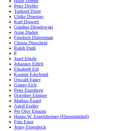
Hilde Domin
Peter Dörfler
Tankred Dorst
Ulrike Draesner
Kurt Drawert
Günther Drosdowski
Anne Duden
Friedrich Dürrenmatt
Christa Dürscheid
Ralph Dutli
E
Josef Eberle
Johannes Edfelt
Elisabeth Edl
Kasimir Edschmid
Oswald Egger
Günter Eich
Peter Eisenberg
Dorothee Elmiger
Mathias Énard
Adolf Endler
Per Olov Enquist
Hanns W. Eppelsheimer (Ehrenmitglied)
Fritz Ernst
Jenny Erpenbeck