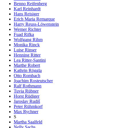
Benno Reifenberg
Karl Reinhardt
Hans Reisiger
Erich Maria Remarque
Harry Reuss-Löwenstein
Werner Richter
Fuad Rifka
Wolfgang Rihm
Monika Rinck
Luise Rinser
Henning Ritter
Lea Ritter-Santini
Marthe Robert
Kathrin Röggla
Otto Rombach
Joachim Rosteutscher
Ralf Rothmann
Tuvia Rübner
Horst Rüdiger
Jaroslav Rudiš
Peter Rühmkorf
Max Rychner
S
Martha Saalfeld
Nelly Sachs