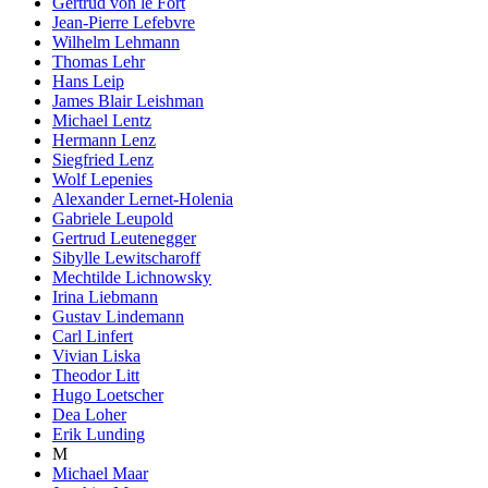
Gertrud von le Fort
Jean-Pierre Lefebvre
Wilhelm Lehmann
Thomas Lehr
Hans Leip
James Blair Leishman
Michael Lentz
Hermann Lenz
Siegfried Lenz
Wolf Lepenies
Alexander Lernet-Holenia
Gabriele Leupold
Gertrud Leutenegger
Sibylle Lewitscharoff
Mechtilde Lichnowsky
Irina Liebmann
Gustav Lindemann
Carl Linfert
Vivian Liska
Theodor Litt
Hugo Loetscher
Dea Loher
Erik Lunding
M
Michael Maar