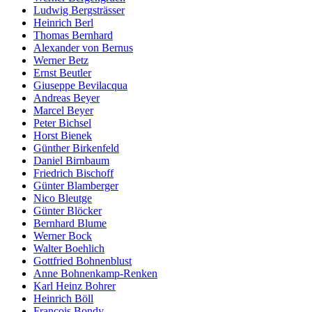
Ludwig Bergsträsser
Heinrich Berl
Thomas Bernhard
Alexander von Bernus
Werner Betz
Ernst Beutler
Giuseppe Bevilacqua
Andreas Beyer
Marcel Beyer
Peter Bichsel
Horst Bienek
Günther Birkenfeld
Daniel Birnbaum
Friedrich Bischoff
Günter Blamberger
Nico Bleutge
Günter Blöcker
Bernhard Blume
Werner Bock
Walter Boehlich
Gottfried Bohnenblust
Anne Bohnenkamp-Renken
Karl Heinz Bohrer
Heinrich Böll
François Bondy