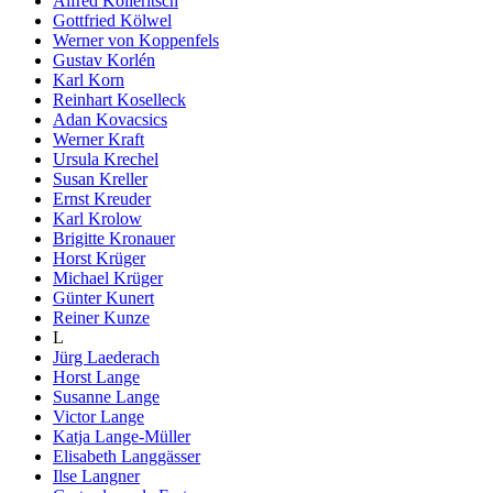
Alfred Kolleritsch
Gottfried Kölwel
Werner von Koppenfels
Gustav Korlén
Karl Korn
Reinhart Koselleck
Adan Kovacsics
Werner Kraft
Ursula Krechel
Susan Kreller
Ernst Kreuder
Karl Krolow
Brigitte Kronauer
Horst Krüger
Michael Krüger
Günter Kunert
Reiner Kunze
L
Jürg Laederach
Horst Lange
Susanne Lange
Victor Lange
Katja Lange-Müller
Elisabeth Langgässer
Ilse Langner