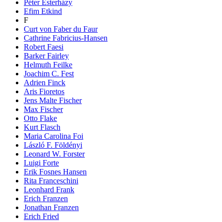
Péter Esterházy
Efim Etkind
F
Curt von Faber du Faur
Cathrine Fabricius-Hansen
Robert Faesi
Barker Fairley
Helmuth Feilke
Joachim C. Fest
Adrien Finck
Aris Fioretos
Jens Malte Fischer
Max Fischer
Otto Flake
Kurt Flasch
Maria Carolina Foi
László F. Földényi
Leonard W. Forster
Luigi Forte
Erik Fosnes Hansen
Rita Franceschini
Leonhard Frank
Erich Franzen
Jonathan Franzen
Erich Fried