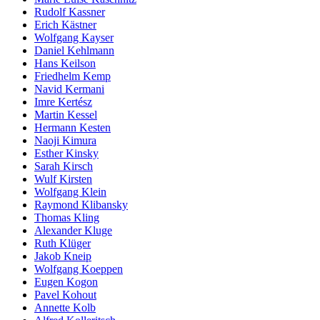
Rudolf Kassner
Erich Kästner
Wolfgang Kayser
Daniel Kehlmann
Hans Keilson
Friedhelm Kemp
Navid Kermani
Imre Kertész
Martin Kessel
Hermann Kesten
Naoji Kimura
Esther Kinsky
Sarah Kirsch
Wulf Kirsten
Wolfgang Klein
Raymond Klibansky
Thomas Kling
Alexander Kluge
Ruth Klüger
Jakob Kneip
Wolfgang Koeppen
Eugen Kogon
Pavel Kohout
Annette Kolb