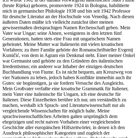
(heute Rijeka) geboren, promovierte 1924 in Bologna, habilitierte
mich in germanischer Philologie 1938 und bin seit 1942 Professor
für deutsche Literatur an der Hochschule von Venedig. Nach diesen
äußeren Daten müßte ich vielleicht zunächst über meinen
gewissermaßen dreisprachigen Namen Rechenschaft geben. Mein
Vater war Ungar; seine Ahnen, wenigstens in den letzten fünf
Generationen, hatten stets eine Frau mit ungarischem Namen
geheiratet. Meine Mutter war Italienerin mit vielen kroatischen
Vorfahren; zu ihrer Familie gehörte der Romanschriftsteller Evgenij
Kumičić, von dem in Agram ein Denkmal steht. Einer meiner Onkel
war Germanist und gehörte zu den Gründern des italienischen
Irredentismus; ein anderer war Inhaber der einzigen deutschen
Buchhandlung von Fiume. Es ist nicht bequem, am Kreuzweg von
vier Nationen zu leben, jedoch haben Konflikte immerhin auch ihr
Gutes: sie begünstigen, ja sie fordern Versuche des Ausgleichs.
Mein Großvater verfaßte eine kroatische Grammatik für Italiener,
mein Vater eine italienische für Ungarn, ich eine deutsche für
Italiener. Diese Einzelheiten berühre ich nur, um verständlich zu
machen, weshalb ich Sprach- und Literaturwissenschaft nur als
vergleichende Wissenschaften für möglich halte. Meine
sprachwissenschaftlichen Arbeiten galten ursprünglich dem
ehrgeizigen und recht naiven Vorhaben einer vergleichenden
Geschichte aller europäischen Hilfszeitwörter, in denen ich den
Ausdruck philosophischer Kategorien und zugleich der