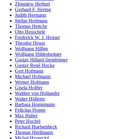
Zbigniew Herbert
Gerhard F. Hering
Judith Hermann
Stefan Hertmans
Thomas Hettche
Otto Heuschele
Frederick W. J. Heuser
Theodor Heuss
Wolfgang Hilbig
Wolfgang Hildesheimer
Gustav Hillard-Steinbömer
Gustav René Hocke
Gert Hofmann
Michael Hofmann
Werner Hofmann
Gisela Holfter
Walther von Hollander
Walter Höllerer
Barbara Honigmann
Felicitas Hoppe
Max Huber
Peter Huchel
Richard Huelsenbeck
Thomas Hürlimann
Michal Hvorecký