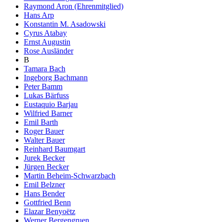
Raymond Aron (Ehrenmitglied)
Hans Arp
Konstantin M. Asadowski
Cyrus Atabay
Ernst Augustin
Rose Ausländer
B
Tamara Bach
Ingeborg Bachmann
Peter Bamm
Lukas Bärfuss
Eustaquio Barjau
Wilfried Barner
Emil Barth
Roger Bauer
Walter Bauer
Reinhard Baumgart
Jurek Becker
Jürgen Becker
Martin Beheim-Schwarzbach
Emil Belzner
Hans Bender
Gottfried Benn
Elazar Benyoëtz
Werner Bergengruen