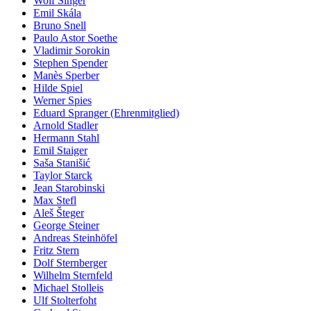
Wolf Singer
Emil Skála
Bruno Snell
Paulo Astor Soethe
Vladimir Sorokin
Stephen Spender
Manès Sperber
Hilde Spiel
Werner Spies
Eduard Spranger (Ehrenmitglied)
Arnold Stadler
Hermann Stahl
Emil Staiger
Saša Stanišić
Taylor Starck
Jean Starobinski
Max Stefl
Aleš Šteger
George Steiner
Andreas Steinhöfel
Fritz Stern
Dolf Sternberger
Wilhelm Sternfeld
Michael Stolleis
Ulf Stolterfoht