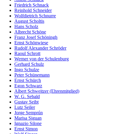
Friedrich Schnack
Reinhold Schneider
Wolfdietrich Schnurre
August Scholtis
Hans Scholz
Albrecht Schöne
Franz Josef Schöningh
Ernst Schönwiese
Rudolf Alexander Schröder
Raoul Schrott
Werner von der Schulenburg
Gerhard Schulz
Ingo Schulze
Peter Schünemann
Ernst Schürch
Egon Schwarz
Albert Schweitzer (Ehrenmitglied)
W. G. Sebald
Gustav Seibt
Lutz Seiler
Jorge Semprún
Marisa Siguan
Ignazio Silone
Ernst Simon