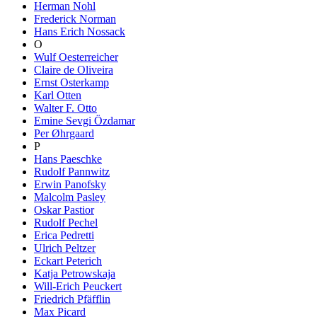
Herman Nohl
Frederick Norman
Hans Erich Nossack
O
Wulf Oesterreicher
Claire de Oliveira
Ernst Osterkamp
Karl Otten
Walter F. Otto
Emine Sevgi Özdamar
Per Øhrgaard
P
Hans Paeschke
Rudolf Pannwitz
Erwin Panofsky
Malcolm Pasley
Oskar Pastior
Rudolf Pechel
Erica Pedretti
Ulrich Peltzer
Eckart Peterich
Katja Petrowskaja
Will-Erich Peuckert
Friedrich Pfäfflin
Max Picard