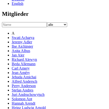
English
Mitglieder
A
Swati Acharya
Jeremy Adler
Ilse Aichinger
Anita Albus
Jan Aler
Richard Alewyn
Beda Allemann
Carl Amery
Jean Améry
Jehuda Amichai
Alfred Andersch
Perry Anderson
Stefan Andres
Juri Andruchowytsch
Solomon Apt
Hannah Arendt
Heinz Ludwig Arnold