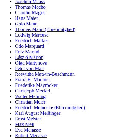
Joachim Maass
Thomas Macho
Claudio Magris
Hans Maier
Golo Mann
Thomas Mann (Ehrenmitglied)
Ludwig Marcuse
Friedrich Märker
Odo Marquard
Fritz Martini
László Márton
Olga Martynova
Peter von Matt
Roswitha Matwin-Buschmann
Franz H. Mautner
Friederike Mayröcker
Christoph Meckel
Walter Mehring
Christian Meier
Friedrich Meinecke (Ehrenmitglied)
Karl August Meißinger
Ernst Meister
Max Mell
Eva Menasse
Robert Menasse