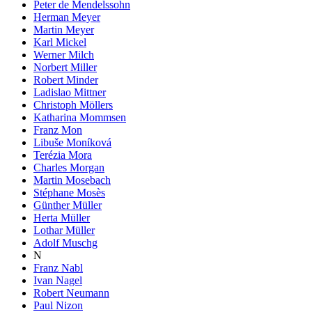
Peter de Mendelssohn
Herman Meyer
Martin Meyer
Karl Mickel
Werner Milch
Norbert Miller
Robert Minder
Ladislao Mittner
Christoph Möllers
Katharina Mommsen
Franz Mon
Libuše Moníková
Terézia Mora
Charles Morgan
Martin Mosebach
Stéphane Mosès
Günther Müller
Herta Müller
Lothar Müller
Adolf Muschg
N
Franz Nabl
Ivan Nagel
Robert Neumann
Paul Nizon