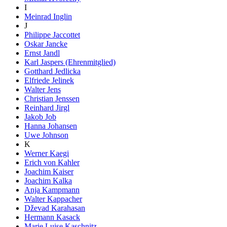
I
Meinrad Inglin
J
Philippe Jaccottet
Oskar Jancke
Ernst Jandl
Karl Jaspers (Ehrenmitglied)
Gotthard Jedlicka
Elfriede Jelinek
Walter Jens
Christian Jenssen
Reinhard Jirgl
Jakob Job
Hanna Johansen
Uwe Johnson
K
Werner Kaegi
Erich von Kahler
Joachim Kaiser
Joachim Kalka
Anja Kampmann
Walter Kappacher
Dževad Karahasan
Hermann Kasack
Marie Luise Kaschnitz