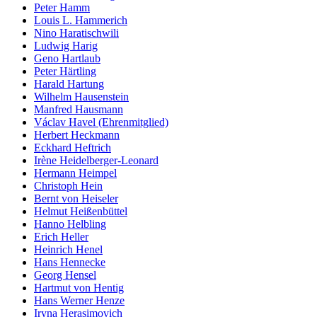
Peter Hamm
Louis L. Hammerich
Nino Haratischwili
Ludwig Harig
Geno Hartlaub
Peter Härtling
Harald Hartung
Wilhelm Hausenstein
Manfred Hausmann
Václav Havel (Ehrenmitglied)
Herbert Heckmann
Eckhard Heftrich
Irène Heidelberger-Leonard
Hermann Heimpel
Christoph Hein
Bernt von Heiseler
Helmut Heißenbüttel
Hanno Helbling
Erich Heller
Heinrich Henel
Hans Hennecke
Georg Hensel
Hartmut von Hentig
Hans Werner Henze
Iryna Herasimovich