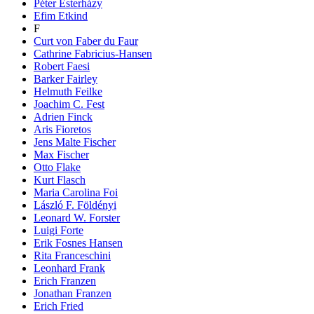
Péter Esterházy
Efim Etkind
F
Curt von Faber du Faur
Cathrine Fabricius-Hansen
Robert Faesi
Barker Fairley
Helmuth Feilke
Joachim C. Fest
Adrien Finck
Aris Fioretos
Jens Malte Fischer
Max Fischer
Otto Flake
Kurt Flasch
Maria Carolina Foi
László F. Földényi
Leonard W. Forster
Luigi Forte
Erik Fosnes Hansen
Rita Franceschini
Leonhard Frank
Erich Franzen
Jonathan Franzen
Erich Fried