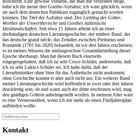
Borcherdt. Eine gewisse Vorliebe, die man mir verzeihen möge,
habe ich für meine drei Goethe-Aufsätze; ich wäre glücklich, wenn
sie auch dem deutschen Publikum zugänglich gemacht werden
könnten. Die Titel der Aufsätze sind:
Der Liebling der Götter
,
Werther der Unwertherische
und
Goethes italienische
Ideallandschaften
. Seit etwa 15 Jahren arbeite ich an einer
dreibändigen deutschen Literaturgeschichte; der mittlere Band, der
das deutsche grand siècle, das Zeitalter zwischen Pietismus und
Romantik (1701 bis 1820) behandelt, ist vor drei Jahren erschienen;
es ist meines Wissens die umfangreichste Gesamtdarstellung dieser
Epoche überhaupt. Man hat diesem Buch einerseits
entgegengehalten, daß ich zu sehr Croce-Schüler, andererseits, daß
ich zu sehr Lukács Schüler sei. Ich halte dafür, daß der
Literarhistoriker ohne Sinn für das Ästhetische nicht auskommt;
ohne Geschichte kommt er aber auch nicht aus. Ein weiterer Band
meiner Literaturgeschichte wird hoffentlich in zwei oder drei Jahren
druckfertig sein; ob und wann auch der dritte erscheinen wird, mag
den gnädigen Göttern anheimgestellt werden. In meinem Alter wäre
es eine Vermessenheit, wenn ich mir mehr als einen Fünfjahresplan
aufbürden wollte.
Kontakt