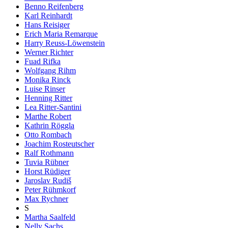
Benno Reifenberg
Karl Reinhardt
Hans Reisiger
Erich Maria Remarque
Harry Reuss-Löwenstein
Werner Richter
Fuad Rifka
Wolfgang Rihm
Monika Rinck
Luise Rinser
Henning Ritter
Lea Ritter-Santini
Marthe Robert
Kathrin Röggla
Otto Rombach
Joachim Rosteutscher
Ralf Rothmann
Tuvia Rübner
Horst Rüdiger
Jaroslav Rudiš
Peter Rühmkorf
Max Rychner
S
Martha Saalfeld
Nelly Sachs