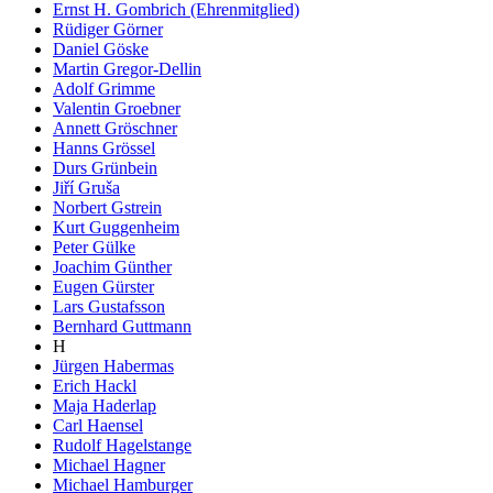
Ernst H. Gombrich (Ehrenmitglied)
Rüdiger Görner
Daniel Göske
Martin Gregor-Dellin
Adolf Grimme
Valentin Groebner
Annett Gröschner
Hanns Grössel
Durs Grünbein
Jiří Gruša
Norbert Gstrein
Kurt Guggenheim
Peter Gülke
Joachim Günther
Eugen Gürster
Lars Gustafsson
Bernhard Guttmann
H
Jürgen Habermas
Erich Hackl
Maja Haderlap
Carl Haensel
Rudolf Hagelstange
Michael Hagner
Michael Hamburger