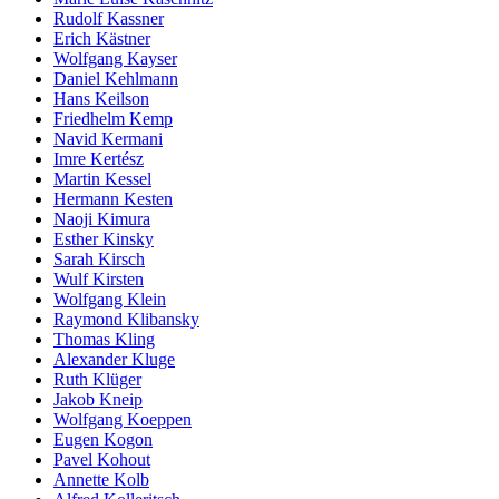
Rudolf Kassner
Erich Kästner
Wolfgang Kayser
Daniel Kehlmann
Hans Keilson
Friedhelm Kemp
Navid Kermani
Imre Kertész
Martin Kessel
Hermann Kesten
Naoji Kimura
Esther Kinsky
Sarah Kirsch
Wulf Kirsten
Wolfgang Klein
Raymond Klibansky
Thomas Kling
Alexander Kluge
Ruth Klüger
Jakob Kneip
Wolfgang Koeppen
Eugen Kogon
Pavel Kohout
Annette Kolb