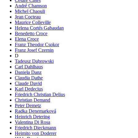
Cesare Cases
André Chamson
Michel Chaouli
Jean Cocteau
Maurice Colleville
Helena Cortés Gabaudan
Benedetto Croce
Elena Croce
Franz Theodor Csokor
Franz Josef Czernin
D
Tadeusz Dąbrowski
Carl Dahlhaus
Daniela Danz
Claudia Dathe
Claude David
Karl Dedecius
Friedrich Christian Delius
Christian Demand
Peter Demetz
Radka Denemarková
Heinrich Detering
Valentina Di Rosa
Friedrich Dieckmann
Heimito von Doderer