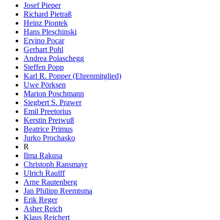
Josef Pieper
Richard Pietraß
Heinz Piontek
Hans Pleschinski
Ervino Pocar
Gerhart Pohl
Andrea Polaschegg
Steffen Popp
Karl R. Popper (Ehrenmitglied)
Uwe Pörksen
Marion Poschmann
Siegbert S. Prawer
Emil Preetorius
Kerstin Preiwuß
Beatrice Primus
Jurko Prochasko
R
Ilma Rakusa
Christoph Ransmayr
Ulrich Raulff
Arne Rautenberg
Jan Philipp Reemtsma
Erik Reger
Asher Reich
Klaus Reichert