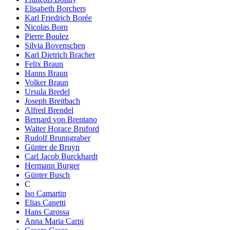
Elisabeth Borchers
Karl Friedrich Borée
Nicolas Born
Pierre Boulez
Silvia Bovenschen
Karl Dietrich Bracher
Felix Braun
Hanns Braun
Volker Braun
Ursula Bredel
Joseph Breitbach
Alfred Brendel
Bernard von Brentano
Walter Horace Bruford
Rudolf Brunngraber
Günter de Bruyn
Carl Jacob Burckhardt
Hermann Burger
Günter Busch
C
Iso Camartin
Elias Canetti
Hans Carossa
Anna Maria Carpi