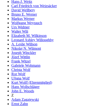
Hans-J. Weitz
Carl Friedrich von Weizsäcker
David Wellbery
Bruno E. Werner
Markus Werner
Wolfgang Weyrauch
Urs Widmer
Walter Wili
Elizabeth M. Wilkinson
Leonard Ashley Willoughby
A. Leslie Willson
Nikolaj N. Wilmont
Joseph Winckler
Józef Wittlin
Frank Witzel
Gabriele Wohmann
Christa Wolf
Ror Wolf
Uljana Wolf
Kurt Wolff (Ehrenmitglied)
Hans Wollschläger
John E. Woods
Z
Adam Zagajewski
Ernst Zahn