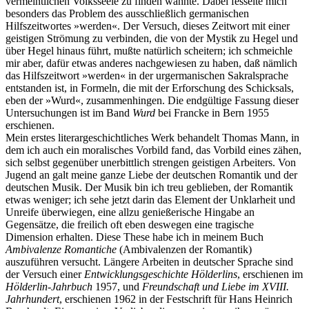
vermeintlichen Volksseele zu finden wähnte. Dabei fesselte mich
besonders das Problem des ausschließlich germanischen
Hilfszeitwortes »werden«. Der Versuch, dieses Zeitwort mit einer
geistigen Strömung zu verbinden, die von der Mystik zu Hegel und
über Hegel hinaus führt, mußte natürlich scheitern; ich schmeichle
mir aber, dafür etwas anderes nachgewiesen zu haben, daß nämlich
das Hilfszeitwort »werden« in der urgermanischen Sakralsprache
entstanden ist, in Formeln, die mit der Erforschung des Schicksals,
eben der »Wurd«, zusammenhingen. Die endgültige Fassung dieser
Untersuchungen ist im Band
Wurd
bei Francke in Bern 1955
erschienen.
Mein erstes literargeschichtliches Werk behandelt Thomas Mann, in
dem ich auch ein moralisches Vorbild fand, das Vorbild eines zähen,
sich selbst gegenüber unerbittlich strengen geistigen Arbeiters. Von
Jugend an galt meine ganze Liebe der deutschen Romantik und der
deutschen Musik. Der Musik bin ich treu geblieben, der Romantik
etwas weniger; ich sehe jetzt darin das Element der Unklarheit und
Unreife überwiegen, eine allzu genießerische Hingabe an
Gegensätze, die freilich oft eben deswegen eine tragische
Dimension erhalten. Diese These habe ich in meinem Buch
Ambivalenze Romantiche
(Ambivalenzen der Romantik)
auszuführen versucht. Längere Arbeiten in deutscher Sprache sind
der Versuch einer
Entwicklungsgeschichte Hölderlins
, erschienen im
Hölderlin-Jahrbuch
1957, und
Freundschaft und Liebe im XVIII.
Jahrhundert
, erschienen 1962 in der Festschrift für Hans Heinrich