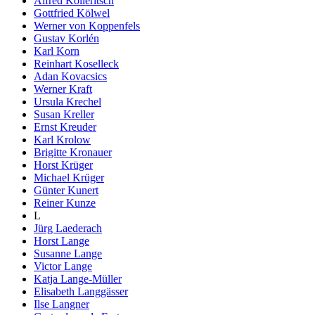
Alfred Kolleritsch
Gottfried Kölwel
Werner von Koppenfels
Gustav Korlén
Karl Korn
Reinhart Koselleck
Adan Kovacsics
Werner Kraft
Ursula Krechel
Susan Kreller
Ernst Kreuder
Karl Krolow
Brigitte Kronauer
Horst Krüger
Michael Krüger
Günter Kunert
Reiner Kunze
L
Jürg Laederach
Horst Lange
Susanne Lange
Victor Lange
Katja Lange-Müller
Elisabeth Langgässer
Ilse Langner