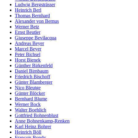
Ludwig Bergsträsser
Heinrich Berl
Thomas Bernhard
Alexander von Bernus
Werner Betz
Ernst Beutler
Giuseppe Bevilacqua
Andreas Beyer
Marcel Beyer
Peter Bichsel
Horst Bienek
Günther Birkenfeld
Daniel Birnbaum
Friedrich Bischoff
Günter Blamberger
Nico Bleutge
Günter Blöcker
Bernhard Blume
Werner Bock
Walter Boehlich
Gottfried Bohnenblust
Anne Bohnenkamp-Renken
Karl Heinz Bohrer
Heinrich Böll
François Bondy