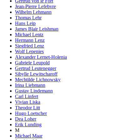
Gertrud von le Fort
Jean-Pierre Lefebvre
Wilhelm Lehmann
Thomas Lehr
Hans Leip
James Blair Leishman
Michael Lentz
Hermann Lenz
Siegfried Lenz
Wolf Lepenies
Alexander Lernet-Holenia
Gabriele Leupold
Gertrud Leutenegger
Sibylle Lewitscharoff
Mechtilde Lichnowsky
Irina Liebmann
Gustav Lindemann
Carl Linfert
Vivian Liska
Theodor Litt
Hugo Loetscher
Dea Loher
Erik Lunding
M
Michael Maar