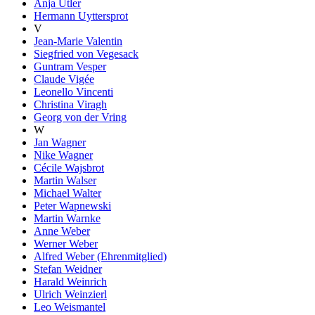
Anja Utler
Hermann Uyttersprot
V
Jean-Marie Valentin
Siegfried von Vegesack
Guntram Vesper
Claude Vigée
Leonello Vincenti
Christina Viragh
Georg von der Vring
W
Jan Wagner
Nike Wagner
Cécile Wajsbrot
Martin Walser
Michael Walter
Peter Wapnewski
Martin Warnke
Anne Weber
Werner Weber
Alfred Weber (Ehrenmitglied)
Stefan Weidner
Harald Weinrich
Ulrich Weinzierl
Leo Weismantel