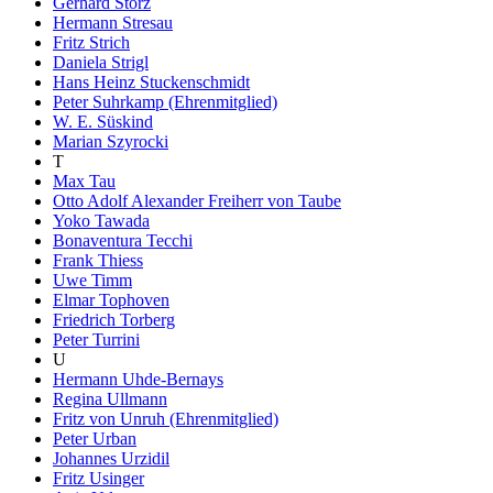
Gerhard Storz
Hermann Stresau
Fritz Strich
Daniela Strigl
Hans Heinz Stuckenschmidt
Peter Suhrkamp (Ehrenmitglied)
W. E. Süskind
Marian Szyrocki
T
Max Tau
Otto Adolf Alexander Freiherr von Taube
Yoko Tawada
Bonaventura Tecchi
Frank Thiess
Uwe Timm
Elmar Tophoven
Friedrich Torberg
Peter Turrini
U
Hermann Uhde-Bernays
Regina Ullmann
Fritz von Unruh (Ehrenmitglied)
Peter Urban
Johannes Urzidil
Fritz Usinger