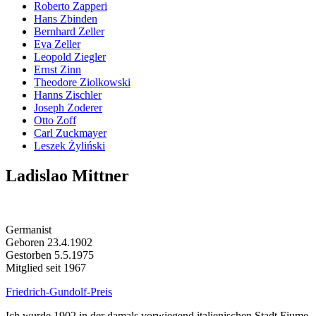
Roberto Zapperi
Hans Zbinden
Bernhard Zeller
Eva Zeller
Leopold Ziegler
Ernst Zinn
Theodore Ziolkowski
Hanns Zischler
Joseph Zoderer
Otto Zoff
Carl Zuckmayer
Leszek Żyliński
Ladislao Mittner
Germanist
Geboren 23.4.1902
Gestorben 5.5.1975
Mitglied seit 1967
Friedrich-Gundolf-Preis
Ich wurde 1902 in der damals vorwiegend italienischen Stadt Fiume