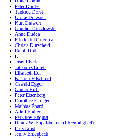
Hilde Domin
Peter Dörfler
Tankred Dorst
Ulrike Draesner
Kurt Drawert
Günther Drosdowski
Anne Duden
Friedrich Dürrenmatt
Christa Dürscheid
Ralph Dutli
E
Josef Eberle
Johannes Edfelt
Elisabeth Edl
Kasimir Edschmid
Oswald Egger
Günter Eich
Peter Eisenberg
Dorothee Elmiger
Mathias Énard
Adolf Endler
Per Olov Enquist
Hanns W. Eppelsheimer (Ehrenmitglied)
Fritz Ernst
Jenny Erpenbeck