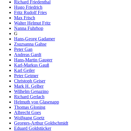
Richard Friedenthal
Hugo Friedrich
Fritz Rudolf Fries
Max Frisch
Walter Helmut Fritz
Nanna Fuhrhop
G
Hans-Georg Gadamer
Zsuzsanna Gahse
Peter Gan
Andreas Gardt
Hans-Martin Gauger
Karl-Markus Gauß
Karl Geiler
Peter Geimer
Christoph Geiser
Mark H. Gelber
Wilhelm Genazino
Richard Gerlach
Helmuth von Glasenapp
Thomas Gloning
Albrecht Goes
Wolfgang Goetz
Georges-Arthur Goldschmidt
Eduard Goldstücker