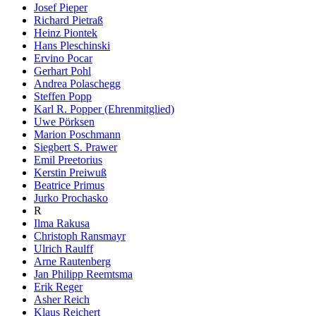
Josef Pieper
Richard Pietraß
Heinz Piontek
Hans Pleschinski
Ervino Pocar
Gerhart Pohl
Andrea Polaschegg
Steffen Popp
Karl R. Popper (Ehrenmitglied)
Uwe Pörksen
Marion Poschmann
Siegbert S. Prawer
Emil Preetorius
Kerstin Preiwuß
Beatrice Primus
Jurko Prochasko
R
Ilma Rakusa
Christoph Ransmayr
Ulrich Raulff
Arne Rautenberg
Jan Philipp Reemtsma
Erik Reger
Asher Reich
Klaus Reichert