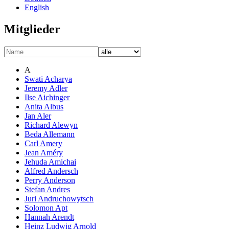
English
Mitglieder
A
Swati Acharya
Jeremy Adler
Ilse Aichinger
Anita Albus
Jan Aler
Richard Alewyn
Beda Allemann
Carl Amery
Jean Améry
Jehuda Amichai
Alfred Andersch
Perry Anderson
Stefan Andres
Juri Andruchowytsch
Solomon Apt
Hannah Arendt
Heinz Ludwig Arnold