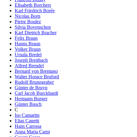
Elisabeth Borchers
Karl Friedrich Borée
Nicolas Born
Pierre Boulez
Silvia Bovenschen
Karl Dietrich Bracher
Felix Braun
Hanns Braun
Volker Braun
Ursula Bredel
Joseph Breitbach
Alfred Brendel
Bernard von Brentano
Walter Horace Bruford
Rudolf Brunngraber
Günter de Bruyn
Carl Jacob Burckhardt
Hermann Burger
Günter Busch
C
Iso Camartin
Elias Canetti
Hans Carossa
Anna Maria Carpi