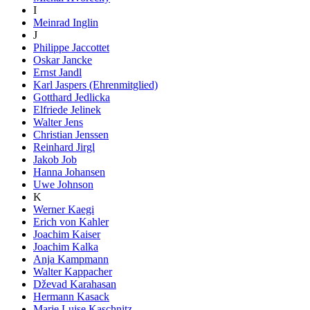
I
Meinrad Inglin
J
Philippe Jaccottet
Oskar Jancke
Ernst Jandl
Karl Jaspers (Ehrenmitglied)
Gotthard Jedlicka
Elfriede Jelinek
Walter Jens
Christian Jenssen
Reinhard Jirgl
Jakob Job
Hanna Johansen
Uwe Johnson
K
Werner Kaegi
Erich von Kahler
Joachim Kaiser
Joachim Kalka
Anja Kampmann
Walter Kappacher
Dževad Karahasan
Hermann Kasack
Marie Luise Kaschnitz