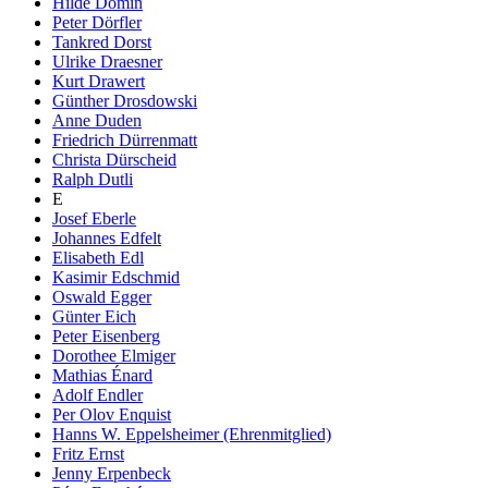
Hilde Domin
Peter Dörfler
Tankred Dorst
Ulrike Draesner
Kurt Drawert
Günther Drosdowski
Anne Duden
Friedrich Dürrenmatt
Christa Dürscheid
Ralph Dutli
E
Josef Eberle
Johannes Edfelt
Elisabeth Edl
Kasimir Edschmid
Oswald Egger
Günter Eich
Peter Eisenberg
Dorothee Elmiger
Mathias Énard
Adolf Endler
Per Olov Enquist
Hanns W. Eppelsheimer (Ehrenmitglied)
Fritz Ernst
Jenny Erpenbeck