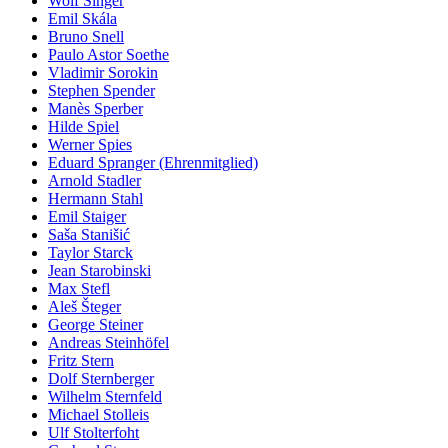
Wolf Singer
Emil Skála
Bruno Snell
Paulo Astor Soethe
Vladimir Sorokin
Stephen Spender
Manès Sperber
Hilde Spiel
Werner Spies
Eduard Spranger (Ehrenmitglied)
Arnold Stadler
Hermann Stahl
Emil Staiger
Saša Stanišić
Taylor Starck
Jean Starobinski
Max Stefl
Aleš Šteger
George Steiner
Andreas Steinhöfel
Fritz Stern
Dolf Sternberger
Wilhelm Sternfeld
Michael Stolleis
Ulf Stolterfoht