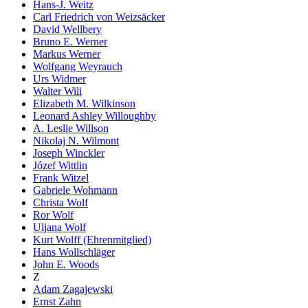
Hans-J. Weitz
Carl Friedrich von Weizsäcker
David Wellbery
Bruno E. Werner
Markus Werner
Wolfgang Weyrauch
Urs Widmer
Walter Wili
Elizabeth M. Wilkinson
Leonard Ashley Willoughby
A. Leslie Willson
Nikolaj N. Wilmont
Joseph Winckler
Józef Wittlin
Frank Witzel
Gabriele Wohmann
Christa Wolf
Ror Wolf
Uljana Wolf
Kurt Wolff (Ehrenmitglied)
Hans Wollschläger
John E. Woods
Z
Adam Zagajewski
Ernst Zahn