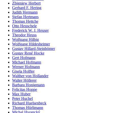
Zbigniew Herbert
Gerhard F. Hering
Judith Hermann
Stefan Hertmans
Thomas Hettche
Otto Heuschele
Frederick W. J. Heuser
Theodor Heuss
Wolfgang Hilbig
Wolfgang Hildesheimer
Gustav Hillard-Steinbömer
Gustav René Hocke
Gert Hofmann
Michael Hofmann
Werner Hofmann
Gisela Holfter
Walther von Hollander
Walter Höllerer
Barbara Honigmann
Felicitas Hoppe
Max Huber
Peter Huchel
Richard Huelsenbeck
Thomas Hürlimann
Michal Hvorecký