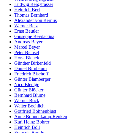
Ludwig Bergsträsser
Heinrich Berl
Thomas Bernhard
Alexander von Bernus
Werner Betz
Ernst Beutler
Giuseppe Bevilacqua
Andreas Beyer
Marcel Beyer
Peter Bichsel
Horst Bienek
Günther Birkenfeld
Daniel Birnbaum
Friedrich Bischoff
Günter Blamberger
Nico Bleutge
Günter Blöcker
Bernhard Blume
Werner Bock
Walter Boehlich
Gottfried Bohnenblust
Anne Bohnenkamp-Renken
Karl Heinz Bohrer
Heinrich Böll
François Bondy