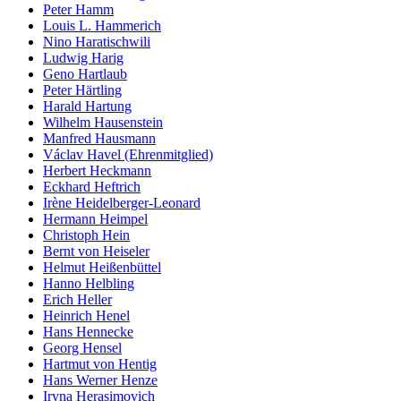
Peter Hamm
Louis L. Hammerich
Nino Haratischwili
Ludwig Harig
Geno Hartlaub
Peter Härtling
Harald Hartung
Wilhelm Hausenstein
Manfred Hausmann
Václav Havel (Ehrenmitglied)
Herbert Heckmann
Eckhard Heftrich
Irène Heidelberger-Leonard
Hermann Heimpel
Christoph Hein
Bernt von Heiseler
Helmut Heißenbüttel
Hanno Helbling
Erich Heller
Heinrich Henel
Hans Hennecke
Georg Hensel
Hartmut von Hentig
Hans Werner Henze
Iryna Herasimovich