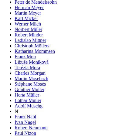
Peter de Mendelssohn
Herman Meyer
Martin Meyer
Karl Mickel
Werner Milch
Norbert Miller
Robert Minder
Ladislao Mittner
Christoph Möllers
Katharina Mommsen
Franz Mon
Libuše Moníková
Terézia Mora
Charles Morgan
Martin Mosebach
Stéphane Mosès
Günther Müller
Herta Müller
Lothar Müller
Adolf Muschg
N
Franz Nabl
Ivan Nagel
Robert Neumann
Paul Nizon