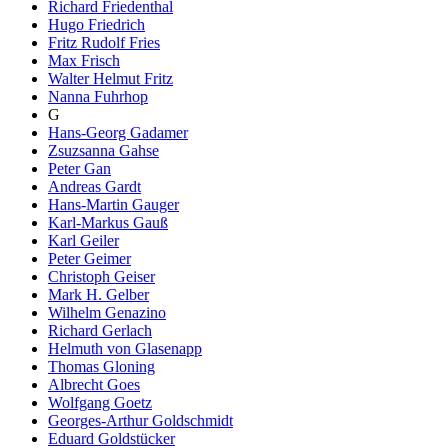
Richard Friedenthal
Hugo Friedrich
Fritz Rudolf Fries
Max Frisch
Walter Helmut Fritz
Nanna Fuhrhop
G
Hans-Georg Gadamer
Zsuzsanna Gahse
Peter Gan
Andreas Gardt
Hans-Martin Gauger
Karl-Markus Gauß
Karl Geiler
Peter Geimer
Christoph Geiser
Mark H. Gelber
Wilhelm Genazino
Richard Gerlach
Helmuth von Glasenapp
Thomas Gloning
Albrecht Goes
Wolfgang Goetz
Georges-Arthur Goldschmidt
Eduard Goldstücker