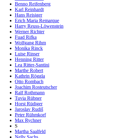
Benno Reifenberg
Karl Reinhardt
Hans Reisiger
Erich Maria Remarque
Harry Reuss-Löwenstein
Werner Richter
Fuad Rifka
Wolfgang Rihm
Monika Rinck
Luise Rinser
Henning Ritter
Lea Ritter-Santini
Marthe Robert
Kathrin Röggla
Otto Rombach
Joachim Rosteutscher
Ralf Rothmann
Tuvia Rübner
Horst Rüdiger
Jaroslav Rudiš
Peter Rühmkorf
Max Rychner
S
Martha Saalfeld
Nelly Sachs