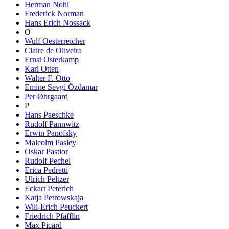
Herman Nohl
Frederick Norman
Hans Erich Nossack
O
Wulf Oesterreicher
Claire de Oliveira
Ernst Osterkamp
Karl Otten
Walter F. Otto
Emine Sevgi Özdamar
Per Øhrgaard
P
Hans Paeschke
Rudolf Pannwitz
Erwin Panofsky
Malcolm Pasley
Oskar Pastior
Rudolf Pechel
Erica Pedretti
Ulrich Peltzer
Eckart Peterich
Katja Petrowskaja
Will-Erich Peuckert
Friedrich Pfäfflin
Max Picard