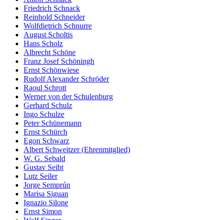
Friedrich Schnack
Reinhold Schneider
Wolfdietrich Schnurre
August Scholtis
Hans Scholz
Albrecht Schöne
Franz Josef Schöningh
Ernst Schönwiese
Rudolf Alexander Schröder
Raoul Schrott
Werner von der Schulenburg
Gerhard Schulz
Ingo Schulze
Peter Schünemann
Ernst Schürch
Egon Schwarz
Albert Schweitzer (Ehrenmitglied)
W. G. Sebald
Gustav Seibt
Lutz Seiler
Jorge Semprún
Marisa Siguan
Ignazio Silone
Ernst Simon