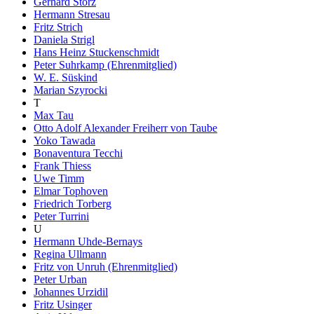
Gerhard Storz
Hermann Stresau
Fritz Strich
Daniela Strigl
Hans Heinz Stuckenschmidt
Peter Suhrkamp (Ehrenmitglied)
W. E. Süskind
Marian Szyrocki
T
Max Tau
Otto Adolf Alexander Freiherr von Taube
Yoko Tawada
Bonaventura Tecchi
Frank Thiess
Uwe Timm
Elmar Tophoven
Friedrich Torberg
Peter Turrini
U
Hermann Uhde-Bernays
Regina Ullmann
Fritz von Unruh (Ehrenmitglied)
Peter Urban
Johannes Urzidil
Fritz Usinger