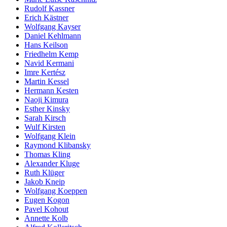
Rudolf Kassner
Erich Kästner
Wolfgang Kayser
Daniel Kehlmann
Hans Keilson
Friedhelm Kemp
Navid Kermani
Imre Kertész
Martin Kessel
Hermann Kesten
Naoji Kimura
Esther Kinsky
Sarah Kirsch
Wulf Kirsten
Wolfgang Klein
Raymond Klibansky
Thomas Kling
Alexander Kluge
Ruth Klüger
Jakob Kneip
Wolfgang Koeppen
Eugen Kogon
Pavel Kohout
Annette Kolb