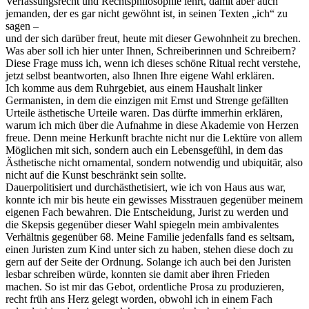
Verfassungsrecht und Rechtsphilosophie lehrt, damit aber auch
jemanden, der es gar nicht gewöhnt ist, in seinen Texten „ich“ zu
sagen –
und der sich darüber freut, heute mit dieser Gewohnheit zu brechen.
Was aber soll ich hier unter Ihnen, Schreiberinnen und Schreibern?
Diese Frage muss ich, wenn ich dieses schöne Ritual recht verstehe,
jetzt selbst beantworten, also Ihnen Ihre eigene Wahl erklären.
Ich komme aus dem Ruhrgebiet, aus einem Haushalt linker
Germanisten, in dem die einzigen mit Ernst und Strenge gefällten
Urteile ästhetische Urteile waren. Das dürfte immerhin erklären,
warum ich mich über die Aufnahme in diese Akademie von Herzen
freue. Denn meine Herkunft brachte nicht nur die Lektüre von allem
Möglichen mit sich, sondern auch ein Lebensgefühl, in dem das
Ästhetische nicht ornamental, sondern notwendig und ubiquitär, also
nicht auf die Kunst beschränkt sein sollte.
Dauerpolitisiert und durchästhetisiert, wie ich von Haus aus war,
konnte ich mir bis heute ein gewisses Misstrauen gegenüber meinem
eigenen Fach bewahren. Die Entscheidung, Jurist zu werden und
die Skepsis gegenüber dieser Wahl spiegeln mein ambivalentes
Verhältnis gegenüber 68. Meine Familie jedenfalls fand es seltsam,
einen Juristen zum Kind unter sich zu haben, stehen diese doch zu
gern auf der Seite der Ordnung. Solange ich auch bei den Juristen
lesbar schreiben würde, konnten sie damit aber ihren Frieden
machen. So ist mir das Gebot, ordentliche Prosa zu produzieren,
recht früh ans Herz gelegt worden, obwohl ich in einem Fach