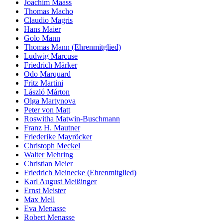
Joachim Maass
Thomas Macho
Claudio Magris
Hans Maier
Golo Mann
Thomas Mann (Ehrenmitglied)
Ludwig Marcuse
Friedrich Märker
Odo Marquard
Fritz Martini
László Márton
Olga Martynova
Peter von Matt
Roswitha Matwin-Buschmann
Franz H. Mautner
Friederike Mayröcker
Christoph Meckel
Walter Mehring
Christian Meier
Friedrich Meinecke (Ehrenmitglied)
Karl August Meißinger
Ernst Meister
Max Mell
Eva Menasse
Robert Menasse