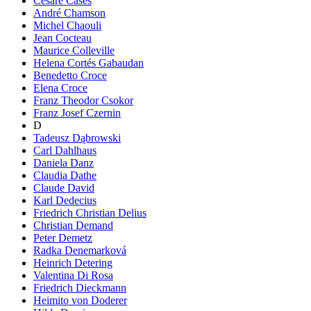
Cesare Cases
André Chamson
Michel Chaouli
Jean Cocteau
Maurice Colleville
Helena Cortés Gabaudan
Benedetto Croce
Elena Croce
Franz Theodor Csokor
Franz Josef Czernin
D
Tadeusz Dąbrowski
Carl Dahlhaus
Daniela Danz
Claudia Dathe
Claude David
Karl Dedecius
Friedrich Christian Delius
Christian Demand
Peter Demetz
Radka Denemarková
Heinrich Detering
Valentina Di Rosa
Friedrich Dieckmann
Heimito von Doderer