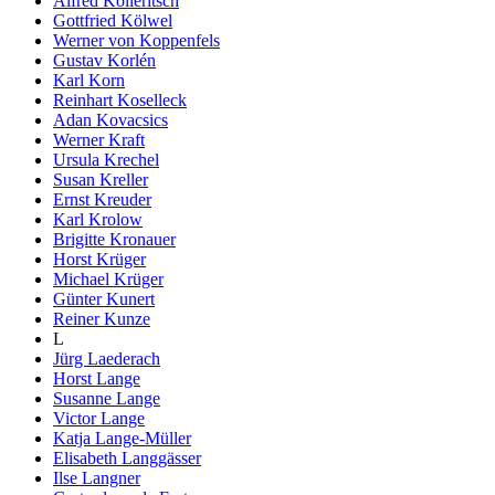
Alfred Kolleritsch
Gottfried Kölwel
Werner von Koppenfels
Gustav Korlén
Karl Korn
Reinhart Koselleck
Adan Kovacsics
Werner Kraft
Ursula Krechel
Susan Kreller
Ernst Kreuder
Karl Krolow
Brigitte Kronauer
Horst Krüger
Michael Krüger
Günter Kunert
Reiner Kunze
L
Jürg Laederach
Horst Lange
Susanne Lange
Victor Lange
Katja Lange-Müller
Elisabeth Langgässer
Ilse Langner