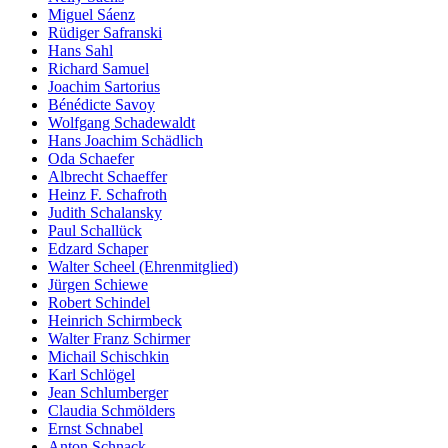
Miguel Sáenz
Rüdiger Safranski
Hans Sahl
Richard Samuel
Joachim Sartorius
Bénédicte Savoy
Wolfgang Schadewaldt
Hans Joachim Schädlich
Oda Schaefer
Albrecht Schaeffer
Heinz F. Schafroth
Judith Schalansky
Paul Schallück
Edzard Schaper
Walter Scheel (Ehrenmitglied)
Jürgen Schiewe
Robert Schindel
Heinrich Schirmbeck
Walter Franz Schirmer
Michail Schischkin
Karl Schlögel
Jean Schlumberger
Claudia Schmölders
Ernst Schnabel
Anton Schnack