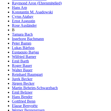
Raymond Aron (Ehrenmitglied)
Hans Arp
Konstantin M. Asadowski
Cyrus Atabay
Ernst Augustin
Rose Ausländer
B
Tamara Bach
Ingeborg Bachmann
Peter Bamm
Lukas Bärfuss
Eustaquio Barjau
Wilfried Barner
Emil Barth
Roger Bauer
Walter Bauer
Reinhard Baumgart
Jurek Becker
Jürgen Becker
Martin Beheim-Schwarzbach
Emil Belzner
Hans Bender
Gottfried Benn
Elazar Benyoëtz
Werner Bergengruen