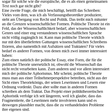
sogar für solche wie die europäische, die es als einen gemeinsamen
Text noch gar nicht gibt?
Eine zweite Frage, die mich beschäftigt, betrifft das Schreiben:
Vieles vom dem, was ich als Verfassungstheoretiker produziere,
steht am Übergang von Recht und Politik. Das treibt mich mitunter
an die Grenzen wissenschaftlicher Formen. Politische Theorie ist ein
Feld, das der Wissenschaftlichkeit bedarf, aber wissenschaftlichen
Genres und einer eng verstandenen wissenschaftlichen Sprache
nicht völlig zugänglich ist. Kann man politische Theorie wirklich
nur mit den überlieferten Gattungen wissenschaftlichen Schreibens
fixieren, also namentlich mit Aufsätzen und Traktaten? Für vieles
bedarf es anderer Formen, von denen mich zwei immer interessiert
haben:
Zum einen natürlich der politische Essay, eine Form, die für die
politische Theorie unersetzlich ist, obwohl die Wissenschaft das
nicht recht verarbeiten kann. Zum anderen und vor allem interessiert
mich der politische Aphorismus. Mir scheint, politische Theorie
muss man aus einer Teilnehmerperspektive betreiben, nicht aus der
Sicht eines Theoriekönigs, der seinen Leserinnen und Lesern eine
Ordnung vordenkt. Dazu aber sollte man in anderen Formen
schreiben als dem Traktat. Das Projekt einer politiktheoretischen
Aphoristik verfolge ich seit längerem, weil ich glaube, dass das
Fragmentierte, die Leserinnen mehr involvieren kann und es
deswegen plausibler macht, dass die zu verhandelnden Probleme
ihre eigenen sind.