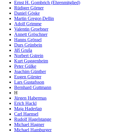
Ernst H. Gombrich (Ehrenmitglied)
Rüdiger Görner
Daniel Göske
Martin Gregor-Dellin
Adolf Grimme
Valentin Groebner
Annett Gröschner
Hanns Grössel
Durs Grünbein
Jiří Gruša
Norbert Gstrein
Kurt Guggenheim
Peter Gülke
Joachim Günther
Eugen Gürster
Lars Gustafsson
Bernhard Guttmann
H
Jürgen Habermas
Erich Hackl
Maja Haderlap
Carl Haensel
Rudolf Hagelstange
Michael Hagner
Michael Hamburger