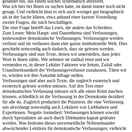
gelandet bin, das einem solches systematisch aberzieht.
Was ich hier bei Ihnen zu suchen habe, ist damit immer noch nicht
gesagt. Und vielleicht lässt es sich auch weniger gut biographisch
als in der Sache klären, etwa anhand einer kurzen Vorstellung
zweier Fragen, die mich beschäftigen.
Die eine Frage betrifft das Lesen, die andere das Schreiben.
Zum Lesen: Mein Haupt- und Dauerthema sind Verfassungen,
insbesondere demokratische Verfassungen. Verfassungen werden
verfasst und sie verfassen dann eine ganze institutionelle Welt. Dies
geschieht notwendig auch dadurch, dass sie gelesen werden.
Verfassungen sind nun Texte, denen wir unterstellen, dass jedes
Wort in ihnen zähle. Wir nehmen sie radikal ernst und wir
vermeiden es, in dieser Lektüre Faktoren wie Irrtum, Zufall oder
Unaufmerksamkeit der Verfassungsverfasser zuzulassen. Täten wir
es, würden wir ihre Autorität infrage stellen.
Verfassungen sind aber auch Texte, die zugleich esoterisch und
exoterisch gelesen werden müssen. Auf den Text einer
demokratischen Verfassung müssen sich alle einen Reim machen
können, schließlich ist die Verfassung in der Demokratie dezidiert
für alle da. Zugleich produziert die Präzision, die eine Verfassung
uns abverlangt notwendig auch Lektüren von Liebhabern und
Expertinnen. Negativ formuliert: Verfassungen können sowohl
durch Spezialisten als auch durch Dilettanten kaputt gedeutet
werden. Was bedeutet dieses unvermeidliche Nebeneinander
abweichender Lektüren für demokratische Verfassungen, vielleicht