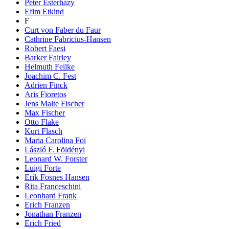
Péter Esterházy
Efim Etkind
F
Curt von Faber du Faur
Cathrine Fabricius-Hansen
Robert Faesi
Barker Fairley
Helmuth Feilke
Joachim C. Fest
Adrien Finck
Aris Fioretos
Jens Malte Fischer
Max Fischer
Otto Flake
Kurt Flasch
Maria Carolina Foi
László F. Földényi
Leonard W. Forster
Luigi Forte
Erik Fosnes Hansen
Rita Franceschini
Leonhard Frank
Erich Franzen
Jonathan Franzen
Erich Fried