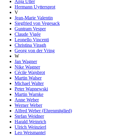
Anja Utler
Hermann Uyttersprot
V
Jean-Marie Valentin
Siegfried von Vegesack
Guntram Vesper
Claude Vigée
Leonello Vincenti
Christina Viragh
Georg von der Vring
W
Jan Wagner
Nike Wagner
Cécile Wajsbrot
Martin Walser
Michael Walter
Peter Wapnewski
Martin Warnke
Anne Weber
Werner Weber
Alfred Weber (Ehrenmitglied)
Stefan Weidner
Harald Weinrich
Ulrich Weinzierl
Leo Weismantel