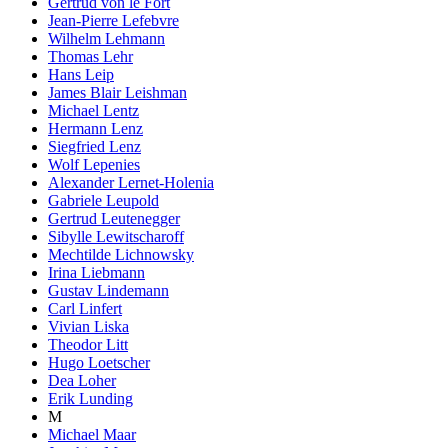
Gertrud von le Fort
Jean-Pierre Lefebvre
Wilhelm Lehmann
Thomas Lehr
Hans Leip
James Blair Leishman
Michael Lentz
Hermann Lenz
Siegfried Lenz
Wolf Lepenies
Alexander Lernet-Holenia
Gabriele Leupold
Gertrud Leutenegger
Sibylle Lewitscharoff
Mechtilde Lichnowsky
Irina Liebmann
Gustav Lindemann
Carl Linfert
Vivian Liska
Theodor Litt
Hugo Loetscher
Dea Loher
Erik Lunding
M
Michael Maar