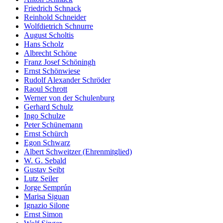
Friedrich Schnack
Reinhold Schneider
Wolfdietrich Schnurre
August Scholtis
Hans Scholz
Albrecht Schöne
Franz Josef Schöningh
Ernst Schönwiese
Rudolf Alexander Schröder
Raoul Schrott
Werner von der Schulenburg
Gerhard Schulz
Ingo Schulze
Peter Schünemann
Ernst Schürch
Egon Schwarz
Albert Schweitzer (Ehrenmitglied)
W. G. Sebald
Gustav Seibt
Lutz Seiler
Jorge Semprún
Marisa Siguan
Ignazio Silone
Ernst Simon