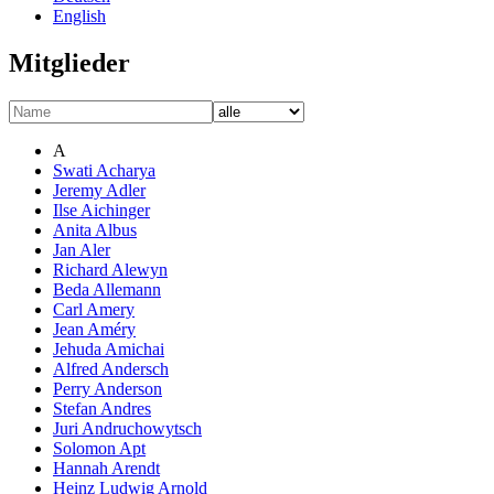
English
Mitglieder
A
Swati Acharya
Jeremy Adler
Ilse Aichinger
Anita Albus
Jan Aler
Richard Alewyn
Beda Allemann
Carl Amery
Jean Améry
Jehuda Amichai
Alfred Andersch
Perry Anderson
Stefan Andres
Juri Andruchowytsch
Solomon Apt
Hannah Arendt
Heinz Ludwig Arnold