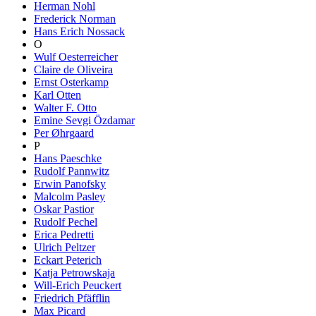
Herman Nohl
Frederick Norman
Hans Erich Nossack
O
Wulf Oesterreicher
Claire de Oliveira
Ernst Osterkamp
Karl Otten
Walter F. Otto
Emine Sevgi Özdamar
Per Øhrgaard
P
Hans Paeschke
Rudolf Pannwitz
Erwin Panofsky
Malcolm Pasley
Oskar Pastior
Rudolf Pechel
Erica Pedretti
Ulrich Peltzer
Eckart Peterich
Katja Petrowskaja
Will-Erich Peuckert
Friedrich Pfäfflin
Max Picard