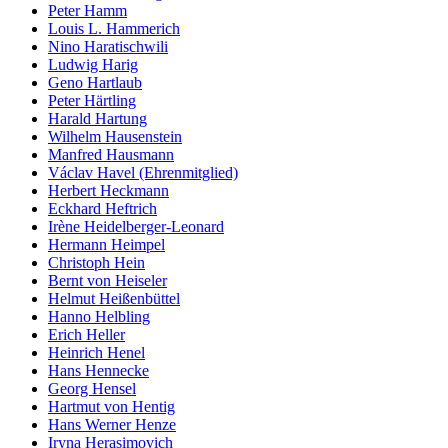
Peter Hamm
Louis L. Hammerich
Nino Haratischwili
Ludwig Harig
Geno Hartlaub
Peter Härtling
Harald Hartung
Wilhelm Hausenstein
Manfred Hausmann
Václav Havel (Ehrenmitglied)
Herbert Heckmann
Eckhard Heftrich
Irène Heidelberger-Leonard
Hermann Heimpel
Christoph Hein
Bernt von Heiseler
Helmut Heißenbüttel
Hanno Helbling
Erich Heller
Heinrich Henel
Hans Hennecke
Georg Hensel
Hartmut von Hentig
Hans Werner Henze
Iryna Herasimovich