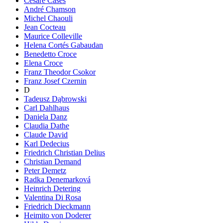
Cesare Cases
André Chamson
Michel Chaouli
Jean Cocteau
Maurice Colleville
Helena Cortés Gabaudan
Benedetto Croce
Elena Croce
Franz Theodor Csokor
Franz Josef Czernin
D
Tadeusz Dąbrowski
Carl Dahlhaus
Daniela Danz
Claudia Dathe
Claude David
Karl Dedecius
Friedrich Christian Delius
Christian Demand
Peter Demetz
Radka Denemarková
Heinrich Detering
Valentina Di Rosa
Friedrich Dieckmann
Heimito von Doderer