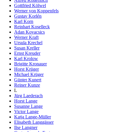
Alfred Kolleritsch
Gottfried Kölwel
Werner von Koppenfels
Gustav Korlén
Karl Korn
Reinhart Koselleck
Adan Kovacsics
Werner Kraft
Ursula Krechel
Susan Kreller
Ernst Kreuder
Karl Krolow
Brigitte Kronauer
Horst Krüger
Michael Krüger
Günter Kunert
Reiner Kunze
L
Jürg Laederach
Horst Lange
Susanne Lange
Victor Lange
Katja Lange-Müller
Elisabeth Langgässer
Ilse Langner