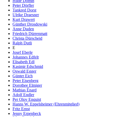
Hilde Domin
Peter Dörfler
Tankred Dorst
Ulrike Draesner
Kurt Drawert
Günther Drosdowski
Anne Duden
Friedrich Dürrenmatt
Christa Dürscheid
Ralph Dutli
E
Josef Eberle
Johannes Edfelt
Elisabeth Edl
Kasimir Edschmid
Oswald Egger
Günter Eich
Peter Eisenberg
Dorothee Elmiger
Mathias Énard
Adolf Endler
Per Olov Enquist
Hanns W. Eppelsheimer (Ehrenmitglied)
Fritz Ernst
Jenny Erpenbeck