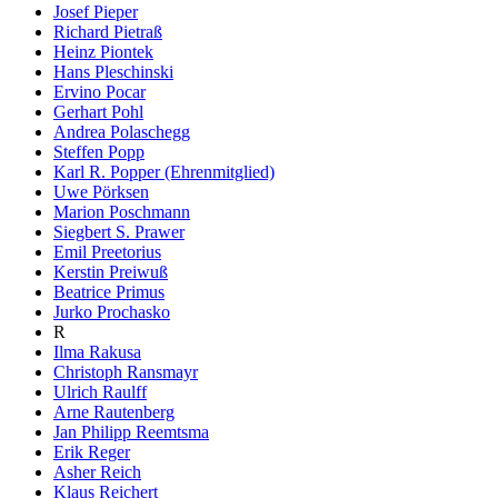
Josef Pieper
Richard Pietraß
Heinz Piontek
Hans Pleschinski
Ervino Pocar
Gerhart Pohl
Andrea Polaschegg
Steffen Popp
Karl R. Popper (Ehrenmitglied)
Uwe Pörksen
Marion Poschmann
Siegbert S. Prawer
Emil Preetorius
Kerstin Preiwuß
Beatrice Primus
Jurko Prochasko
R
Ilma Rakusa
Christoph Ransmayr
Ulrich Raulff
Arne Rautenberg
Jan Philipp Reemtsma
Erik Reger
Asher Reich
Klaus Reichert