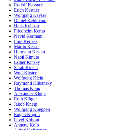
Rudolf Kassner
Erich Kästner
Wolfgang Kayser
Daniel Kehlmann
Hans Keilson
Friedhelm Kemp
Navid Kermani
Imre Kertész
Martin Kessel
Hermann Kesten
Naoji Kimura
Esther Kinsky
Sarah Kirsch
Wulf Kirsten
Wolfgang Klein
Raymond Klibansky
Thomas Kling
Alexander Kluge
Ruth Klüger
Jakob Kneip
Wolfgang Koeppen
Eugen Kogon
Pavel Kohout
Annette Kolb