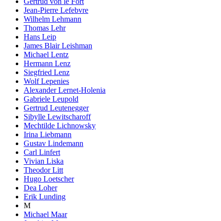
Gertrud von le Fort
Jean-Pierre Lefebvre
Wilhelm Lehmann
Thomas Lehr
Hans Leip
James Blair Leishman
Michael Lentz
Hermann Lenz
Siegfried Lenz
Wolf Lepenies
Alexander Lernet-Holenia
Gabriele Leupold
Gertrud Leutenegger
Sibylle Lewitscharoff
Mechtilde Lichnowsky
Irina Liebmann
Gustav Lindemann
Carl Linfert
Vivian Liska
Theodor Litt
Hugo Loetscher
Dea Loher
Erik Lunding
M
Michael Maar