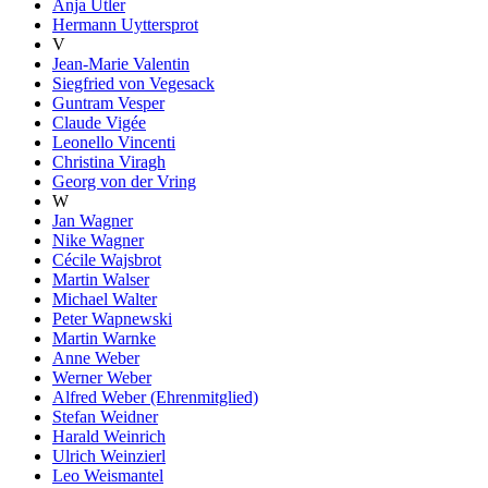
Anja Utler
Hermann Uyttersprot
V
Jean-Marie Valentin
Siegfried von Vegesack
Guntram Vesper
Claude Vigée
Leonello Vincenti
Christina Viragh
Georg von der Vring
W
Jan Wagner
Nike Wagner
Cécile Wajsbrot
Martin Walser
Michael Walter
Peter Wapnewski
Martin Warnke
Anne Weber
Werner Weber
Alfred Weber (Ehrenmitglied)
Stefan Weidner
Harald Weinrich
Ulrich Weinzierl
Leo Weismantel