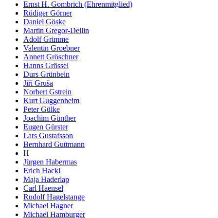
Ernst H. Gombrich (Ehrenmitglied)
Rüdiger Görner
Daniel Göske
Martin Gregor-Dellin
Adolf Grimme
Valentin Groebner
Annett Gröschner
Hanns Grössel
Durs Grünbein
Jiří Gruša
Norbert Gstrein
Kurt Guggenheim
Peter Gülke
Joachim Günther
Eugen Gürster
Lars Gustafsson
Bernhard Guttmann
H
Jürgen Habermas
Erich Hackl
Maja Haderlap
Carl Haensel
Rudolf Hagelstange
Michael Hagner
Michael Hamburger