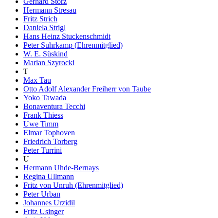
Gerhard Storz
Hermann Stresau
Fritz Strich
Daniela Strigl
Hans Heinz Stuckenschmidt
Peter Suhrkamp (Ehrenmitglied)
W. E. Süskind
Marian Szyrocki
T
Max Tau
Otto Adolf Alexander Freiherr von Taube
Yoko Tawada
Bonaventura Tecchi
Frank Thiess
Uwe Timm
Elmar Tophoven
Friedrich Torberg
Peter Turrini
U
Hermann Uhde-Bernays
Regina Ullmann
Fritz von Unruh (Ehrenmitglied)
Peter Urban
Johannes Urzidil
Fritz Usinger