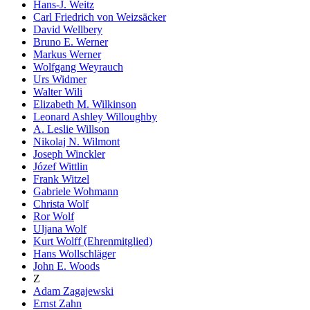
Hans-J. Weitz
Carl Friedrich von Weizsäcker
David Wellbery
Bruno E. Werner
Markus Werner
Wolfgang Weyrauch
Urs Widmer
Walter Wili
Elizabeth M. Wilkinson
Leonard Ashley Willoughby
A. Leslie Willson
Nikolaj N. Wilmont
Joseph Winckler
Józef Wittlin
Frank Witzel
Gabriele Wohmann
Christa Wolf
Ror Wolf
Uljana Wolf
Kurt Wolff (Ehrenmitglied)
Hans Wollschläger
John E. Woods
Z
Adam Zagajewski
Ernst Zahn