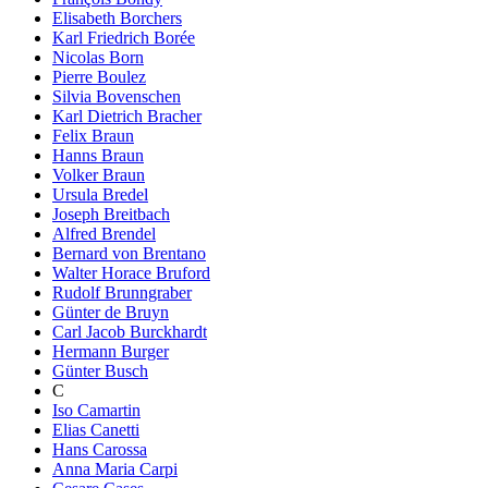
Elisabeth Borchers
Karl Friedrich Borée
Nicolas Born
Pierre Boulez
Silvia Bovenschen
Karl Dietrich Bracher
Felix Braun
Hanns Braun
Volker Braun
Ursula Bredel
Joseph Breitbach
Alfred Brendel
Bernard von Brentano
Walter Horace Bruford
Rudolf Brunngraber
Günter de Bruyn
Carl Jacob Burckhardt
Hermann Burger
Günter Busch
C
Iso Camartin
Elias Canetti
Hans Carossa
Anna Maria Carpi