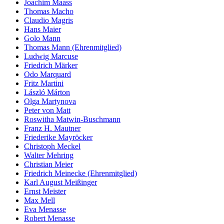
Joachim Maass
Thomas Macho
Claudio Magris
Hans Maier
Golo Mann
Thomas Mann (Ehrenmitglied)
Ludwig Marcuse
Friedrich Märker
Odo Marquard
Fritz Martini
László Márton
Olga Martynova
Peter von Matt
Roswitha Matwin-Buschmann
Franz H. Mautner
Friederike Mayröcker
Christoph Meckel
Walter Mehring
Christian Meier
Friedrich Meinecke (Ehrenmitglied)
Karl August Meißinger
Ernst Meister
Max Mell
Eva Menasse
Robert Menasse