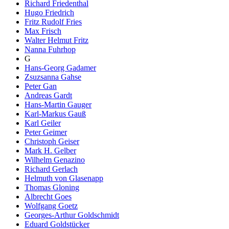
Richard Friedenthal
Hugo Friedrich
Fritz Rudolf Fries
Max Frisch
Walter Helmut Fritz
Nanna Fuhrhop
G
Hans-Georg Gadamer
Zsuzsanna Gahse
Peter Gan
Andreas Gardt
Hans-Martin Gauger
Karl-Markus Gauß
Karl Geiler
Peter Geimer
Christoph Geiser
Mark H. Gelber
Wilhelm Genazino
Richard Gerlach
Helmuth von Glasenapp
Thomas Gloning
Albrecht Goes
Wolfgang Goetz
Georges-Arthur Goldschmidt
Eduard Goldstücker