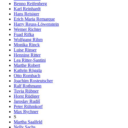
Benno Reifenberg
Karl Reinhardt
Hans Reisiger
Erich Maria Remarque
Harry Reuss-Löwenstein
Werner Richter
Fuad Rifka
Wolfgang Rihm
Monika Rinck
Luise Rinser
Henning Ritter
Lea Ritter-Santini
Marthe Robert
Kathrin Röggla
Otto Rombach
Joachim Rosteutscher
Ralf Rothmann
Tuvia Rübner
Horst Rüdiger
Jaroslav Rudiš
Peter Rühmkorf
Max Rychner
S
Martha Saalfeld
Nelly Sachs