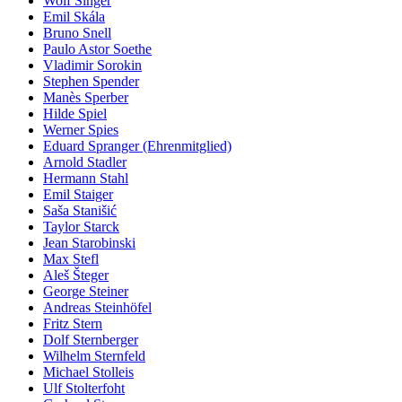
Wolf Singer
Emil Skála
Bruno Snell
Paulo Astor Soethe
Vladimir Sorokin
Stephen Spender
Manès Sperber
Hilde Spiel
Werner Spies
Eduard Spranger (Ehrenmitglied)
Arnold Stadler
Hermann Stahl
Emil Staiger
Saša Stanišić
Taylor Starck
Jean Starobinski
Max Stefl
Aleš Šteger
George Steiner
Andreas Steinhöfel
Fritz Stern
Dolf Sternberger
Wilhelm Sternfeld
Michael Stolleis
Ulf Stolterfoht