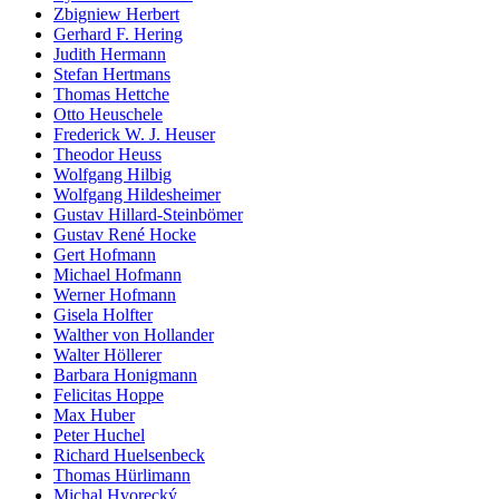
Zbigniew Herbert
Gerhard F. Hering
Judith Hermann
Stefan Hertmans
Thomas Hettche
Otto Heuschele
Frederick W. J. Heuser
Theodor Heuss
Wolfgang Hilbig
Wolfgang Hildesheimer
Gustav Hillard-Steinbömer
Gustav René Hocke
Gert Hofmann
Michael Hofmann
Werner Hofmann
Gisela Holfter
Walther von Hollander
Walter Höllerer
Barbara Honigmann
Felicitas Hoppe
Max Huber
Peter Huchel
Richard Huelsenbeck
Thomas Hürlimann
Michal Hvorecký