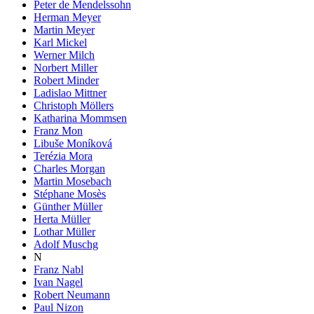
Peter de Mendelssohn
Herman Meyer
Martin Meyer
Karl Mickel
Werner Milch
Norbert Miller
Robert Minder
Ladislao Mittner
Christoph Möllers
Katharina Mommsen
Franz Mon
Libuše Moníková
Terézia Mora
Charles Morgan
Martin Mosebach
Stéphane Mosès
Günther Müller
Herta Müller
Lothar Müller
Adolf Muschg
N
Franz Nabl
Ivan Nagel
Robert Neumann
Paul Nizon