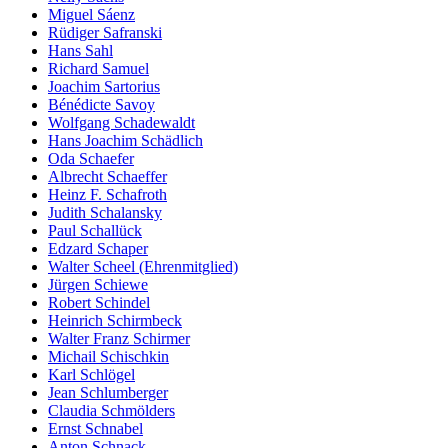
Miguel Sáenz
Rüdiger Safranski
Hans Sahl
Richard Samuel
Joachim Sartorius
Bénédicte Savoy
Wolfgang Schadewaldt
Hans Joachim Schädlich
Oda Schaefer
Albrecht Schaeffer
Heinz F. Schafroth
Judith Schalansky
Paul Schallück
Edzard Schaper
Walter Scheel (Ehrenmitglied)
Jürgen Schiewe
Robert Schindel
Heinrich Schirmbeck
Walter Franz Schirmer
Michail Schischkin
Karl Schlögel
Jean Schlumberger
Claudia Schmölders
Ernst Schnabel
Anton Schnack