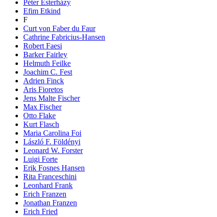
Péter Esterházy
Efim Etkind
F
Curt von Faber du Faur
Cathrine Fabricius-Hansen
Robert Faesi
Barker Fairley
Helmuth Feilke
Joachim C. Fest
Adrien Finck
Aris Fioretos
Jens Malte Fischer
Max Fischer
Otto Flake
Kurt Flasch
Maria Carolina Foi
László F. Földényi
Leonard W. Forster
Luigi Forte
Erik Fosnes Hansen
Rita Franceschini
Leonhard Frank
Erich Franzen
Jonathan Franzen
Erich Fried