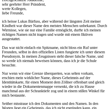
sehr geehrter Herr Präsident,
werte Kollegen,
liebe Freunde,
ich heisse Lukas Bärfuss, aber während der längsten Zeit meiner
Kindheit war dieser Name den meisten Menschen unbekannt. Durch
Wirrnisse, wie sie nur eine Familie ermöglicht, durfte ich meinen
richtigen Namen nicht tragen und wurde mit einem fiktiven
ausgestattet.
Das war nicht einfach ein Spitzname, nicht bloss ein Ruf unter
Freunden, selbst in den offiziellen Listen fungierte ich unter diesem
Pseudonym. In meinen Zeugnissen steht dieser falsche Name, und
so werde ich niemals beweisen können, dass ich je die Schule
besuchte.
Nur wenn wir eine Grenze überquerten, was selten vorkam,
erschien mein wirklicher Name, dieses Geheimnis auf der
Identitätskarte, für einen Moment dem Zöllner offenbart und gleich
wieder in die Dokumentenmappe versenkt, die ich zu Hause
manchmal aus der Schranktiefe zog und in einem stillen Winkel für
mich bestaunte.
Seither misstraue ich den Dokumenten und den Namen. In den
Worten liegt ein Geheimnis, das ich nicht ergründen kann, ein