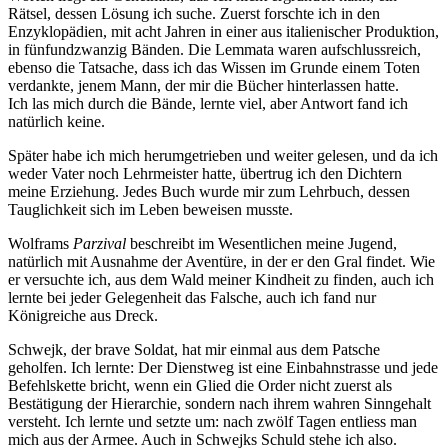
Rätsel, dessen Lösung ich suche. Zuerst forschte ich in den
Enzyklopädien, mit acht Jahren in einer aus italienischer Produktion,
in fünfundzwanzig Bänden. Die Lemmata waren aufschlussreich,
ebenso die Tatsache, dass ich das Wissen im Grunde einem Toten
verdankte, jenem Mann, der mir die Bücher hinterlassen hatte.
Ich las mich durch die Bände, lernte viel, aber Antwort fand ich
natürlich keine.
Später habe ich mich herumgetrieben und weiter gelesen, und da ich
weder Vater noch Lehrmeister hatte, übertrug ich den Dichtern
meine Erziehung. Jedes Buch wurde mir zum Lehrbuch, dessen
Tauglichkeit sich im Leben beweisen musste.
Wolframs
Parzival
beschreibt im Wesentlichen meine Jugend,
natürlich mit Ausnahme der Aventüre, in der er den Gral findet. Wie
er versuchte ich, aus dem Wald meiner Kindheit zu finden, auch ich
lernte bei jeder Gelegenheit das Falsche, auch ich fand nur
Königreiche aus Dreck.
Schwejk, der brave Soldat, hat mir einmal aus dem Patsche
geholfen. Ich lernte: Der Dienstweg ist eine Einbahnstrasse und jede
Befehlskette bricht, wenn ein Glied die Order nicht zuerst als
Bestätigung der Hierarchie, sondern nach ihrem wahren Sinngehalt
versteht. Ich lernte und setzte um: nach zwölf Tagen entliess man
mich aus der Armee. Auch in Schwejks Schuld stehe ich also.