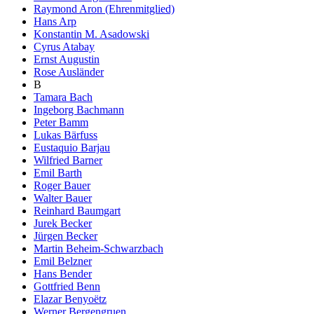
Raymond Aron (Ehrenmitglied)
Hans Arp
Konstantin M. Asadowski
Cyrus Atabay
Ernst Augustin
Rose Ausländer
B
Tamara Bach
Ingeborg Bachmann
Peter Bamm
Lukas Bärfuss
Eustaquio Barjau
Wilfried Barner
Emil Barth
Roger Bauer
Walter Bauer
Reinhard Baumgart
Jurek Becker
Jürgen Becker
Martin Beheim-Schwarzbach
Emil Belzner
Hans Bender
Gottfried Benn
Elazar Benyoëtz
Werner Bergengruen