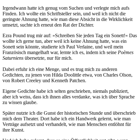
Irgendwann hatte ich genug vom Suchen und verlegte mich aufs
Finden. Ich wollte ein Schriftsteller sein, und weil ich nicht die
geringste Ahnung hatte, wie man diese Absicht in die Wirklichkeit
umsetzt, suchte ich erneut den Rat der Dichter.
Ezra Pound trug mir auf: »Schreiben Sie jeden Tag ein Sonett!« Das
wollte ich gerne tun, aber weil ich keine Ahnung hatte, was ein
Sonett sein könnte, studierte ich Paul Verlaine, und weil mein
Französisch mangelhaft war, lernte ich es, indem ich seine
Poèmes
Saturniens
übersetzte, nur für mich.
Dabei erfuhr ich eine Menge, und es trug mich zu anderen
Gedichten, zu jenen von Hilda Doolittle etwa, von Charles Olson,
von Robert Creeley und Kenneth Patchen.
Eigene Gedichte habe ich selten geschrieben, niemals publiziert,
aber ich weiss, dass ich ihnen alles verdanke, was ich über Sprache
zu wissen glaube.
Später nutzte ich die Gunst der historischen Stunde und überschrieb
mich dem Theater. Dort habe ich ein Handwerk gelernt, wie man
Verträge aufsetzt und verhandelt, wie man Menschen entlöhnt für
ihre Kunst.