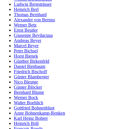
Ludwig Bergsträsser
Heinrich Berl
Thomas Bernhard
Alexander von Bernus
Werner Betz
Ernst Beutler
Giuseppe Bevilacqua
Andreas Beyer
Marcel Beyer
Peter Bichsel
Horst Bienek
Günther Birkenfeld
Daniel Birnbaum
Friedrich Bischoff
Günter Blamberger
Nico Bleutge
Günter Blöcker
Bernhard Blume
Werner Bock
Walter Boehlich
Gottfried Bohnenblust
Anne Bohnenkamp-Renken
Karl Heinz Bohrer
Heinrich Böll
François Bondy