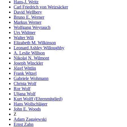
Hans-J. Weitz
Carl Friedrich von Weizsäcker
David Wellbery
Bruno E. Werner
Markus Werner
Wolfgang Weyrauch
Urs Widmer
Walter Wili
Elizabeth M. Wilkinson
Leonard Ashley Willoughby
A. Leslie Willson
Nikolaj N. Wilmont
Joseph Winckler
Józef Wittlin
Frank Witzel
Gabriele Wohmann
Christa Wolf
Ror Wolf
Uljana Wolf
Kurt Wolff (Ehrenmitglied)
Hans Wollschläger
John E. Woods
Z
Adam Zagajewski
Ernst Zahn