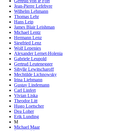
Gertrud von le Fort
Jean-Pierre Lefebvre
Wilhelm Lehmann
Thomas Lehr
Hans Leip
James Blair Leishman
Michael Lentz
Hermann Lenz
Siegfried Lenz
Wolf Lepenies
Alexander Lernet-Holenia
Gabriele Leupold
Gertrud Leutenegger
Sibylle Lewitscharoff
Mechtilde Lichnowsky
Irina Liebmann
Gustav Lindemann
Carl Linfert
Vivian Liska
Theodor Litt
Hugo Loetscher
Dea Loher
Erik Lunding
M
Michael Maar