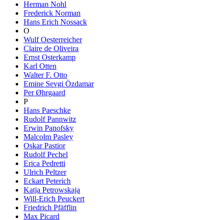
Herman Nohl
Frederick Norman
Hans Erich Nossack
O
Wulf Oesterreicher
Claire de Oliveira
Ernst Osterkamp
Karl Otten
Walter F. Otto
Emine Sevgi Özdamar
Per Øhrgaard
P
Hans Paeschke
Rudolf Pannwitz
Erwin Panofsky
Malcolm Pasley
Oskar Pastior
Rudolf Pechel
Erica Pedretti
Ulrich Peltzer
Eckart Peterich
Katja Petrowskaja
Will-Erich Peuckert
Friedrich Pfäfflin
Max Picard