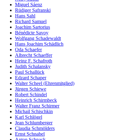
Miguel Sáenz
Rüdiger Safranski
Hans Sahl
Richard Samuel
Joachim Sartorius
Bénédicte Savoy
Wolfgang Schadewaldt
Hans Joachim Schädlich
Oda Schaefer
Albrecht Schaeffer
Heinz F. Schafroth
Judith Schalansky
Paul Schallück
Edzard Schaper
Walter Scheel (Ehrenmitglied)
Jürgen Schiewe
Robert Schindel
Heinrich Schirmbeck
Walter Franz Schirmer
Michail Schischkin
Karl Schlögel
Jean Schlumberger
Claudia Schmölders
Ernst Schnabel
Anton Schnack