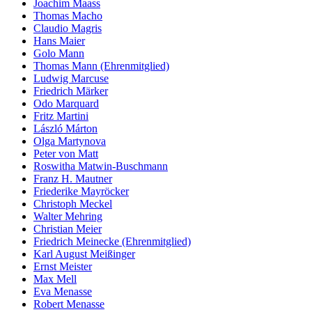
Joachim Maass
Thomas Macho
Claudio Magris
Hans Maier
Golo Mann
Thomas Mann (Ehrenmitglied)
Ludwig Marcuse
Friedrich Märker
Odo Marquard
Fritz Martini
László Márton
Olga Martynova
Peter von Matt
Roswitha Matwin-Buschmann
Franz H. Mautner
Friederike Mayröcker
Christoph Meckel
Walter Mehring
Christian Meier
Friedrich Meinecke (Ehrenmitglied)
Karl August Meißinger
Ernst Meister
Max Mell
Eva Menasse
Robert Menasse