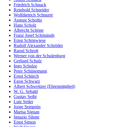
Friedrich Schnack
Reinhold Schneider
Wolfdietrich Schnurre
August Scholtis
Hans Scholz
Albrecht Schöne
Franz Josef Schöningh
Ernst Schönwiese
Rudolf Alexander Schröder
Raoul Schrott
Werner von der Schulenburg
Gerhard Schulz
Ingo Schulze
Peter Schünemann
Ernst Schürch
Egon Schwarz
Albert Schweitzer (Ehrenmitglied)
W. G. Sebald
Gustav Seibt
Lutz Seiler
Jorge Semprún
Marisa Siguan
Ignazio Silone
Ernst Simon