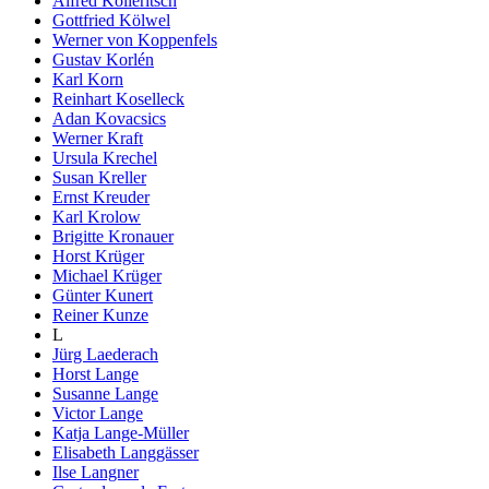
Alfred Kolleritsch
Gottfried Kölwel
Werner von Koppenfels
Gustav Korlén
Karl Korn
Reinhart Koselleck
Adan Kovacsics
Werner Kraft
Ursula Krechel
Susan Kreller
Ernst Kreuder
Karl Krolow
Brigitte Kronauer
Horst Krüger
Michael Krüger
Günter Kunert
Reiner Kunze
L
Jürg Laederach
Horst Lange
Susanne Lange
Victor Lange
Katja Lange-Müller
Elisabeth Langgässer
Ilse Langner