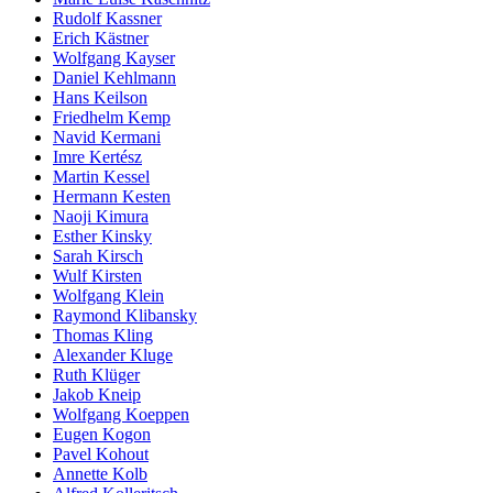
Rudolf Kassner
Erich Kästner
Wolfgang Kayser
Daniel Kehlmann
Hans Keilson
Friedhelm Kemp
Navid Kermani
Imre Kertész
Martin Kessel
Hermann Kesten
Naoji Kimura
Esther Kinsky
Sarah Kirsch
Wulf Kirsten
Wolfgang Klein
Raymond Klibansky
Thomas Kling
Alexander Kluge
Ruth Klüger
Jakob Kneip
Wolfgang Koeppen
Eugen Kogon
Pavel Kohout
Annette Kolb