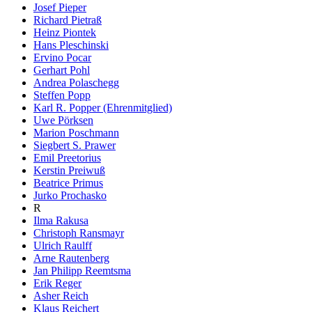
Josef Pieper
Richard Pietraß
Heinz Piontek
Hans Pleschinski
Ervino Pocar
Gerhart Pohl
Andrea Polaschegg
Steffen Popp
Karl R. Popper (Ehrenmitglied)
Uwe Pörksen
Marion Poschmann
Siegbert S. Prawer
Emil Preetorius
Kerstin Preiwuß
Beatrice Primus
Jurko Prochasko
R
Ilma Rakusa
Christoph Ransmayr
Ulrich Raulff
Arne Rautenberg
Jan Philipp Reemtsma
Erik Reger
Asher Reich
Klaus Reichert