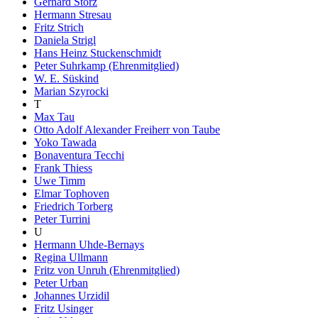
Gerhard Storz
Hermann Stresau
Fritz Strich
Daniela Strigl
Hans Heinz Stuckenschmidt
Peter Suhrkamp (Ehrenmitglied)
W. E. Süskind
Marian Szyrocki
T
Max Tau
Otto Adolf Alexander Freiherr von Taube
Yoko Tawada
Bonaventura Tecchi
Frank Thiess
Uwe Timm
Elmar Tophoven
Friedrich Torberg
Peter Turrini
U
Hermann Uhde-Bernays
Regina Ullmann
Fritz von Unruh (Ehrenmitglied)
Peter Urban
Johannes Urzidil
Fritz Usinger