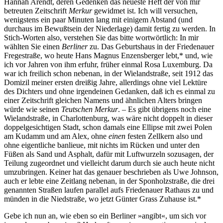
Hannah Arendt, deren Gedenken das neueste Heft der von mir
betreuten Zeitschrift
Merkur
gewidmet ist. Ich will versuchen,
wenigstens ein paar Minuten lang mit einigem Abstand (und
durchaus im Bewußtsein der Niederlage) damit fertig zu werden. In
Stich-Worten also, verstehen Sie das bitte wortwörtlich: In mir
wählten Sie einen
Berliner
zu. Das Geburtshaus in der Friedenauer
Fregestraße, wo heute Hans Magnus Enzensberger lebt,* und, wie
ich vor Jahren von ihm erfuhr, früher einmal Rosa Luxemburg. Da
war ich freilich schon nebenan, in der Wielandstraße, seit 1912 das
Domizil meiner ersten dreißig Jahre, allerdings ohne viel Lektüre
des Dichters und ohne irgendeinen Gedanken, daß ich es einmal zu
einer Zeitschrift gleichen Namens und ähnlichen Alters bringen
würde wie seinen
Teutschen Merkur
. – Es gibt übrigens noch eine
Wielandstraße, in Charlottenburg, was wäre nicht doppelt in dieser
doppelgesichtigen Stadt, schon damals eine Ellipse mit zwei Polen
am Kudamm und am Alex, ohne
einen
festen Zellkern also und
ohne eigentliche banlieue, mit nichts im Rücken und unter den
Füßen als Sand und Asphalt, dafür mit Luftwurzeln sozusagen, der
Teilung zugeordnet und vielleicht darum durch sie auch heute nicht
umzubringen. Keiner hat das genauer beschrieben als Uwe Johnson,
auch er lebte eine Zeitlang nebenan, in der Sponholzstraße, die drei
genannten Straßen laufen parallel aufs Friedenauer Rathaus zu und
münden in die Niedstraße, wo jetzt Günter Grass Zuhause ist.*
Gebe ich nun an, wie eben so ein Berliner »angibt«, um sich vor