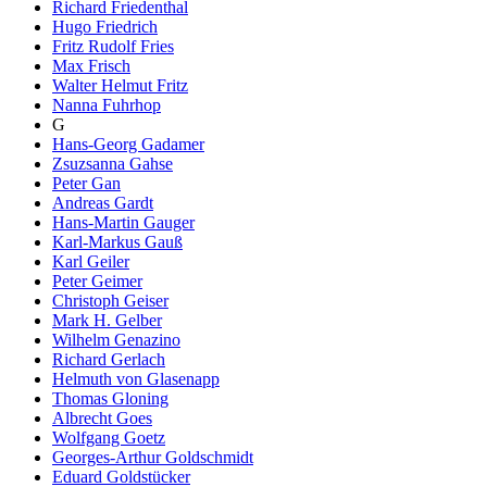
Richard Friedenthal
Hugo Friedrich
Fritz Rudolf Fries
Max Frisch
Walter Helmut Fritz
Nanna Fuhrhop
G
Hans-Georg Gadamer
Zsuzsanna Gahse
Peter Gan
Andreas Gardt
Hans-Martin Gauger
Karl-Markus Gauß
Karl Geiler
Peter Geimer
Christoph Geiser
Mark H. Gelber
Wilhelm Genazino
Richard Gerlach
Helmuth von Glasenapp
Thomas Gloning
Albrecht Goes
Wolfgang Goetz
Georges-Arthur Goldschmidt
Eduard Goldstücker