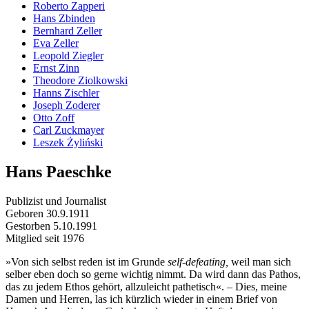
Roberto Zapperi
Hans Zbinden
Bernhard Zeller
Eva Zeller
Leopold Ziegler
Ernst Zinn
Theodore Ziolkowski
Hanns Zischler
Joseph Zoderer
Otto Zoff
Carl Zuckmayer
Leszek Żyliński
Hans Paeschke
Publizist und Journalist
Geboren 30.9.1911
Gestorben 5.10.1991
Mitglied seit 1976
»Von sich selbst reden ist im Grunde
self-defeating,
weil man sich
selber eben doch so gerne wichtig nimmt. Da wird dann das Pathos,
das zu jedem Ethos gehört, allzuleicht pathetisch«. – Dies, meine
Damen und Herren, las ich kürzlich wieder in einem Brief von