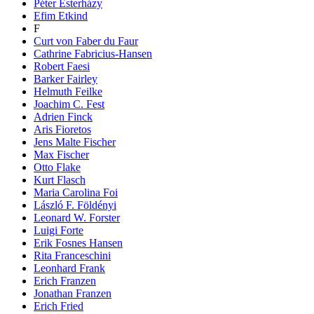
Péter Esterházy
Efim Etkind
F
Curt von Faber du Faur
Cathrine Fabricius-Hansen
Robert Faesi
Barker Fairley
Helmuth Feilke
Joachim C. Fest
Adrien Finck
Aris Fioretos
Jens Malte Fischer
Max Fischer
Otto Flake
Kurt Flasch
Maria Carolina Foi
László F. Földényi
Leonard W. Forster
Luigi Forte
Erik Fosnes Hansen
Rita Franceschini
Leonhard Frank
Erich Franzen
Jonathan Franzen
Erich Fried