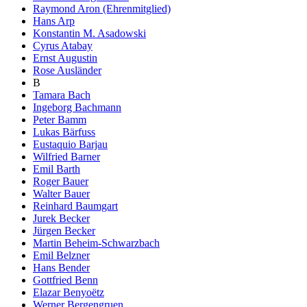
Raymond Aron (Ehrenmitglied)
Hans Arp
Konstantin M. Asadowski
Cyrus Atabay
Ernst Augustin
Rose Ausländer
B
Tamara Bach
Ingeborg Bachmann
Peter Bamm
Lukas Bärfuss
Eustaquio Barjau
Wilfried Barner
Emil Barth
Roger Bauer
Walter Bauer
Reinhard Baumgart
Jurek Becker
Jürgen Becker
Martin Beheim-Schwarzbach
Emil Belzner
Hans Bender
Gottfried Benn
Elazar Benyoëtz
Werner Bergengruen