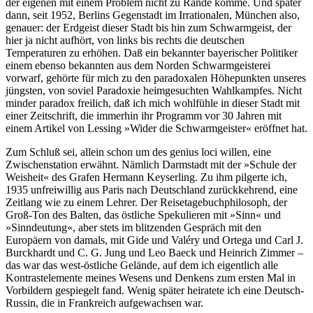
der eigenen mit einem Problem nicht zu Rande komme. Und später
dann, seit 1952, Berlins Gegenstadt im Irrationalen, München also,
genauer: der Erdgeist dieser Stadt bis hin zum Schwarmgeist, der
hier ja nicht aufhört, von links bis rechts die deutschen
Temperaturen zu erhöhen. Daß ein bekannter bayerischer Politiker
einem ebenso bekannten aus dem Norden Schwarmgeisterei
vorwarf, gehörte für mich zu den paradoxalen Höhepunkten unseres
jüngsten, von soviel Paradoxie heimgesuchten Wahlkampfes. Nicht
minder paradox freilich, daß ich mich wohlfühle in dieser Stadt mit
einer Zeitschrift, die immerhin ihr Programm vor 30 Jahren mit
einem Artikel von Lessing »Wider die Schwarmgeister« eröffnet hat.
Zum Schluß sei, allein schon um des genius loci willen, eine
Zwischenstation erwähnt. Nämlich Darmstadt mit der »Schule der
Weisheit« des Grafen Hermann Keyserling. Zu ihm pilgerte ich,
1935 unfreiwillig aus Paris nach Deutschland zurückkehrend, eine
Zeitlang wie zu einem Lehrer. Der Reisetagebuchphilosoph, der
Groß-Ton des Balten, das östliche Spekulieren mit »Sinn« und
»Sinndeutung«, aber stets im blitzenden Gespräch mit den
Europäern von damals, mit Gide und Valéry und Ortega und Carl J.
Burckhardt und C. G. Jung und Leo Baeck und Heinrich Zimmer –
das war das west-östliche Gelände, auf dem ich eigentlich alle
Kontrastelemente meines Wesens und Denkens zum ersten Mal in
Vorbildern gespiegelt fand. Wenig später heiratete ich eine Deutsch-
Russin, die in Frankreich aufgewachsen war.