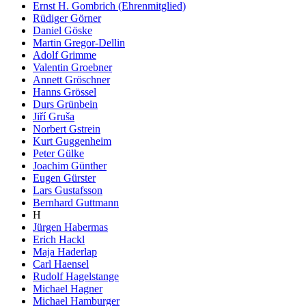
Ernst H. Gombrich (Ehrenmitglied)
Rüdiger Görner
Daniel Göske
Martin Gregor-Dellin
Adolf Grimme
Valentin Groebner
Annett Gröschner
Hanns Grössel
Durs Grünbein
Jiří Gruša
Norbert Gstrein
Kurt Guggenheim
Peter Gülke
Joachim Günther
Eugen Gürster
Lars Gustafsson
Bernhard Guttmann
H
Jürgen Habermas
Erich Hackl
Maja Haderlap
Carl Haensel
Rudolf Hagelstange
Michael Hagner
Michael Hamburger