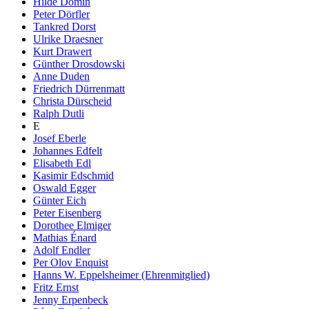
Hilde Domin
Peter Dörfler
Tankred Dorst
Ulrike Draesner
Kurt Drawert
Günther Drosdowski
Anne Duden
Friedrich Dürrenmatt
Christa Dürscheid
Ralph Dutli
E
Josef Eberle
Johannes Edfelt
Elisabeth Edl
Kasimir Edschmid
Oswald Egger
Günter Eich
Peter Eisenberg
Dorothee Elmiger
Mathias Énard
Adolf Endler
Per Olov Enquist
Hanns W. Eppelsheimer (Ehrenmitglied)
Fritz Ernst
Jenny Erpenbeck