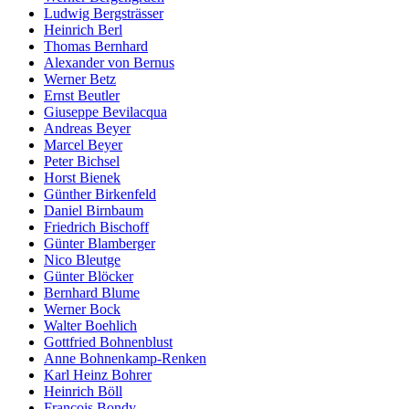
Ludwig Bergsträsser
Heinrich Berl
Thomas Bernhard
Alexander von Bernus
Werner Betz
Ernst Beutler
Giuseppe Bevilacqua
Andreas Beyer
Marcel Beyer
Peter Bichsel
Horst Bienek
Günther Birkenfeld
Daniel Birnbaum
Friedrich Bischoff
Günter Blamberger
Nico Bleutge
Günter Blöcker
Bernhard Blume
Werner Bock
Walter Boehlich
Gottfried Bohnenblust
Anne Bohnenkamp-Renken
Karl Heinz Bohrer
Heinrich Böll
François Bondy