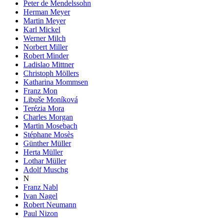
Peter de Mendelssohn
Herman Meyer
Martin Meyer
Karl Mickel
Werner Milch
Norbert Miller
Robert Minder
Ladislao Mittner
Christoph Möllers
Katharina Mommsen
Franz Mon
Libuše Moníková
Terézia Mora
Charles Morgan
Martin Mosebach
Stéphane Mosès
Günther Müller
Herta Müller
Lothar Müller
Adolf Muschg
N
Franz Nabl
Ivan Nagel
Robert Neumann
Paul Nizon