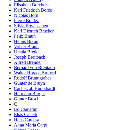
Elisabeth Borchers
Karl Friedrich Borée
Nicolas Born
Pierre Boulez
Silvia Bovenschen
Karl Dietrich Bracher
Felix Braun
Hanns Braun
Volker Braun
Ursula Bredel
Joseph Breitbach
Alfred Brendel
Bernard von Brentano
Walter Horace Bruford
Rudolf Brunngraber
Günter de Bruyn
Carl Jacob Burckhardt
Hermann Burger
Günter Busch
C
Iso Camartin
Elias Canetti
Hans Carossa
Anna Maria Carpi