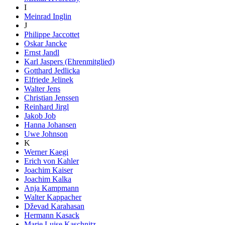
I
Meinrad Inglin
J
Philippe Jaccottet
Oskar Jancke
Ernst Jandl
Karl Jaspers (Ehrenmitglied)
Gotthard Jedlicka
Elfriede Jelinek
Walter Jens
Christian Jenssen
Reinhard Jirgl
Jakob Job
Hanna Johansen
Uwe Johnson
K
Werner Kaegi
Erich von Kahler
Joachim Kaiser
Joachim Kalka
Anja Kampmann
Walter Kappacher
Dževad Karahasan
Hermann Kasack
Marie Luise Kaschnitz