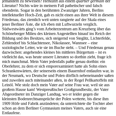
jemandem zu beweisen? Herkunft aus einem
quartier germain
der
Literatur? Nichts wäre in meinem Fall pathetischer und falsch
obendrein. Sogar in den berühmten Zwanziger Jahren, Berlins
intellektueller Hoch-Zeit, gab es nicht einen aus ihrer Welt in diesem
Friedenau, das ziemlich weit unten rangierte auf der Skala eines
jener Berliner Äste, die ich eben mit Luftwurzeln verglich.
Südwestwärts ging’s vom Arbeiterzentrum am Kreuzberg über das
Schöneberger Milieu des kleinen Angestellten hinauf ins Reich der
Bildung und des Besitzes, sich steigernd von Steglitz, Lichterfelde,
Zehlendorf bis Schlachtensee, Nikolassee, Wannsee – eine
soziologische Leiter, wie sie im Buche steht. – Und Friedenau genau
dazwischen: angehendes kleines bis mittleres Bürgertum – ist es
vielleicht das, was heute unsere Literaten so dorthin zieht, frage ich
mich manchmal. Mein Vater jedenfalls paßte genau dorthin: ein
Oberlehrer, zu dem er sich emporexaminiert hatte als Sohn eines
Schrankenwärters, der seinerseits einem Bauernhof entlaufen war, in
der Neumark, wo Deutsche und Polen dörflich nebeneinander saßen
und zuweilen auch miteinander aßen, in der Regel Pellkartoffeln mit
Leinöl. Wie stolz doch mein Vater auf seine Frau war, weil sie aus
großem Hause kam! Westpreußischer Großgrundbesitz, der Vater
Abgeordneter im Danziger Landtag, wo er leider gegen die
kleinsten Bodenrechtsansprüche der Polen wetterte, bis diese ihm
1909 Höfe und Fabrik anzündeten; da unterrichtete die Tochter aber
schon an dem Berliner Gymnasium meines Vaters, auch sie eine
Entlaufene.