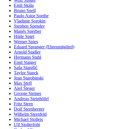
Wolf Singer
Emil Skála
Bruno Snell
Paulo Astor Soethe
Vladimir Sorokin
Stephen Spender
Manès Sperber
Hilde Spiel
Werner Spies
Eduard Spranger (Ehrenmitglied)
Arnold Stadler
Hermann Stahl
Emil Staiger
Saša Stanišić
Taylor Starck
Jean Starobinski
Max Stefl
Aleš Šteger
George Steiner
Andreas Steinhöfel
Fritz Stern
Dolf Sternberger
Wilhelm Sternfeld
Michael Stolleis
Ulf Stolterfoht