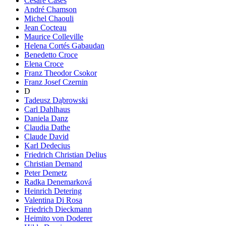
Cesare Cases
André Chamson
Michel Chaouli
Jean Cocteau
Maurice Colleville
Helena Cortés Gabaudan
Benedetto Croce
Elena Croce
Franz Theodor Csokor
Franz Josef Czernin
D
Tadeusz Dąbrowski
Carl Dahlhaus
Daniela Danz
Claudia Dathe
Claude David
Karl Dedecius
Friedrich Christian Delius
Christian Demand
Peter Demetz
Radka Denemarková
Heinrich Detering
Valentina Di Rosa
Friedrich Dieckmann
Heimito von Doderer