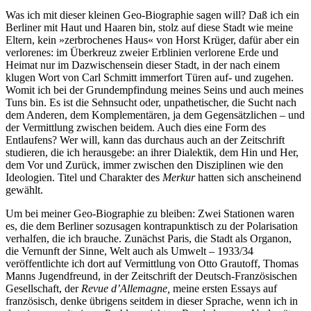
Was ich mit dieser kleinen Geo-Biographie sagen will? Daß ich ein
Berliner mit Haut und Haaren bin, stolz auf diese Stadt wie meine
Eltern, kein »zerbrochenes Haus« von Horst Krüger, dafür aber ein
verlorenes: im Überkreuz zweier Erblinien verlorene Erde und
Heimat nur im Dazwischensein dieser Stadt, in der nach einem
klugen Wort von Carl Schmitt immerfort Türen auf- und zugehen.
Womit ich bei der Grundempfindung meines Seins und auch meines
Tuns bin. Es ist die Sehnsucht oder, unpathetischer, die Sucht nach
dem Anderen, dem Komplementären, ja dem Gegensätzlichen – und
der Vermittlung zwischen beidem. Auch dies eine Form des
Entlaufens? Wer will, kann das durchaus auch an der Zeitschrift
studieren, die ich herausgebe: an ihrer Dialektik, dem Hin und Her,
dem Vor und Zurück, immer zwischen den Disziplinen wie den
Ideologien. Titel und Charakter des
Merkur
hatten sich anscheinend
gewählt.
Um bei meiner Geo-Biographie zu bleiben: Zwei Stationen waren
es, die dem Berliner sozusagen kontrapunktisch zu der Polarisation
verhalfen, die ich brauche. Zunächst Paris, die Stadt als Organon,
die Vernunft der Sinne, Welt auch als Umwelt – 1933/34
veröffentlichte ich dort auf Vermittlung von Otto Grautoff, Thomas
Manns Jugendfreund, in der Zeitschrift der Deutsch-Französischen
Gesellschaft, der
Revue d’Allemagne,
meine ersten Essays auf
französisch, denke übrigens seitdem in dieser Sprache, wenn ich in