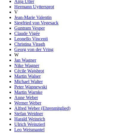
Anja Utler
Hermann Uyttersprot
V
Jean-Marie Valentin
Siegfried von Vegesack
Guntram Vesper
Claude Vigée
Leonello Vincenti
Christina Viragh
Georg von der Vring
W
Jan Wagner
Nike Wagner
Cécile Wajsbrot
Martin Walser
Michael Walter
Peter Wapnewski
Martin Warnke
Anne Weber
Werner Weber
Alfred Weber (Ehrenmitglied)
Stefan Weidner
Harald Weinrich
Ulrich Weinzierl
Leo Weismantel