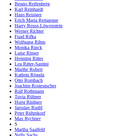
Benno Reifenberg
Karl Reinhardt
Hans Reisiger
Erich Maria Remarque
Harry Reuss-Löwenstein
Werner Richter
Fuad Rifka
Wolfgang Rihm
Monika Rinck
Luise Rinser
Henning Ritter
Lea Ritter-Santini
Marthe Robert
Kathrin Röggla
Otto Rombach
Joachim Rosteutscher
Ralf Rothmann
Tuvia Rübner
Horst Rüdiger
Jaroslav Rudiš
Peter Rühmkorf
Max Rychner
S
Martha Saalfeld
Nelly Sachs