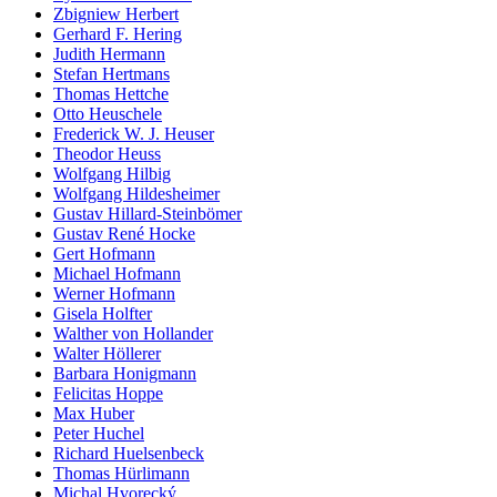
Zbigniew Herbert
Gerhard F. Hering
Judith Hermann
Stefan Hertmans
Thomas Hettche
Otto Heuschele
Frederick W. J. Heuser
Theodor Heuss
Wolfgang Hilbig
Wolfgang Hildesheimer
Gustav Hillard-Steinbömer
Gustav René Hocke
Gert Hofmann
Michael Hofmann
Werner Hofmann
Gisela Holfter
Walther von Hollander
Walter Höllerer
Barbara Honigmann
Felicitas Hoppe
Max Huber
Peter Huchel
Richard Huelsenbeck
Thomas Hürlimann
Michal Hvorecký