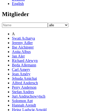
English
Mitglieder
A
Swati Acharya
Jeremy Adler
Ilse Aichinger
Anita Albus
Jan Aler
Richard Alewyn
Beda Allemann
Carl Amery
Jean Améry
Jehuda Amichai
Alfred Andersch
Perry Anderson
Stefan Andres
Juri Andruchowytsch
Solomon Apt
Hannah Arendt
Heinz Ludwig Arnold