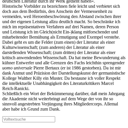
deutschen Literatur durch ihr Werk gedient haben«.
Historische Vorbilder zu bezeichnen fiele leicht und verbietet sich
doch aus dem Bedürfnis, den Anschein der Vermessenheit zu
vermeiden, weil Heroenbeschwörung den Abstand zwischen ihrer
und der eigenen Leistung allzu deutlich macht. So beschränke ich
mich im repräsentativen Verfahren auf drei Namen, deren Person
und Leistung ich im Gleich(nicht Ein-)klang mitforschender und
mitarbeitender Bemühung als Ermutigung und Exempel verstehe.
Dabei geht es um die Felder (zum einen) der Literatur als einer
Kulturwissenschaft; (zum anderen) der Literatur als einer
darstellenden Wissenschaft; (zum dritten) der Literatur als einer
kritisch anwendenden Wissenschaft. Da hat meine Bewunderung als
kühner Entwerfer und alle Grenzen des Fachs leichthin sprengender
uomo universale
Pierre Bertaux (er ist 1986 gestorben). Da ist mir
dank Anmut und Präzision der Darstellungskunst der germanistische
Kollege Walther Killy ein Muster. Da bestaune ich voller Respekt
die intellektuelle Unabhängigkeit des Literaturkritikers Marcel
Reich-Ranicki.
Schließlich ein Wort der Bekümmerung darüber, daß mein Jahrgang
die Akademie nicht weiterbringt auf dem Wege der von ihr so
sinnvoll angestrebten Verjüngung ihres Mitgliedercorps. Allemal
aber habe ich Grund zum Dank.