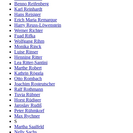
Benno Reifenberg
Karl Reinhardt
Hans Reisiger
Erich Maria Remarque
Harry Reuss-Löwenstein
Werner Richter
Fuad Rifka
Wolfgang Rihm
Monika Rinck
Luise Rinser
Henning Ritter
Lea Ritter-Santini
Marthe Robert
Kathrin Röggla
Otto Rombach
Joachim Rosteutscher
Ralf Rothmann
Tuvia Rübner
Horst Rüdiger
Jaroslav Rudiš
Peter Rühmkorf
Max Rychner
S
Martha Saalfeld
Nelly Sachs