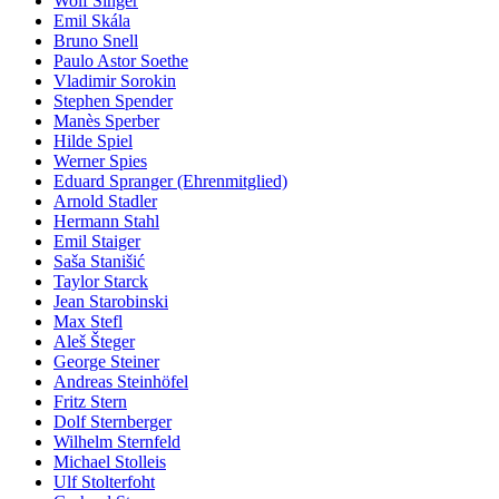
Wolf Singer
Emil Skála
Bruno Snell
Paulo Astor Soethe
Vladimir Sorokin
Stephen Spender
Manès Sperber
Hilde Spiel
Werner Spies
Eduard Spranger (Ehrenmitglied)
Arnold Stadler
Hermann Stahl
Emil Staiger
Saša Stanišić
Taylor Starck
Jean Starobinski
Max Stefl
Aleš Šteger
George Steiner
Andreas Steinhöfel
Fritz Stern
Dolf Sternberger
Wilhelm Sternfeld
Michael Stolleis
Ulf Stolterfoht