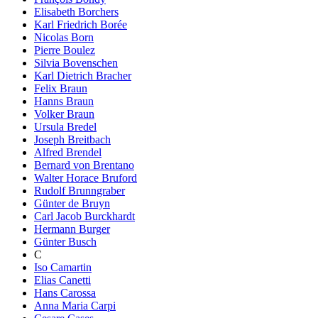
Elisabeth Borchers
Karl Friedrich Borée
Nicolas Born
Pierre Boulez
Silvia Bovenschen
Karl Dietrich Bracher
Felix Braun
Hanns Braun
Volker Braun
Ursula Bredel
Joseph Breitbach
Alfred Brendel
Bernard von Brentano
Walter Horace Bruford
Rudolf Brunngraber
Günter de Bruyn
Carl Jacob Burckhardt
Hermann Burger
Günter Busch
C
Iso Camartin
Elias Canetti
Hans Carossa
Anna Maria Carpi