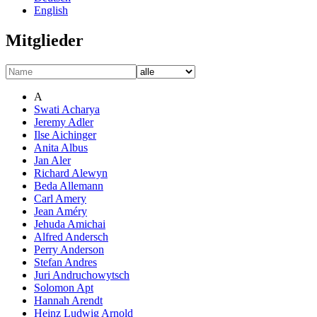
English
Mitglieder
A
Swati Acharya
Jeremy Adler
Ilse Aichinger
Anita Albus
Jan Aler
Richard Alewyn
Beda Allemann
Carl Amery
Jean Améry
Jehuda Amichai
Alfred Andersch
Perry Anderson
Stefan Andres
Juri Andruchowytsch
Solomon Apt
Hannah Arendt
Heinz Ludwig Arnold