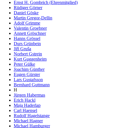
Ernst H. Gombrich (Ehrenmitglied)
Rüdiger Görner
Daniel Göske
Martin Gregor-Dellin
Adolf Grimme
Valentin Groebner
Annett Gröschner
Hanns Grössel
Durs Grünbein
Jiří Gruša
Norbert Gstrein
Kurt Guggenheim
Peter Gülke
Joachim Günther
Eugen Gürster
Lars Gustafsson
Bernhard Guttmann
H
Jürgen Habermas
Erich Hackl
Maja Haderlap
Carl Haensel
Rudolf Hagelstange
Michael Hagner
Michael Hamburger