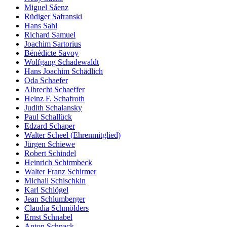
Miguel Sáenz
Rüdiger Safranski
Hans Sahl
Richard Samuel
Joachim Sartorius
Bénédicte Savoy
Wolfgang Schadewaldt
Hans Joachim Schädlich
Oda Schaefer
Albrecht Schaeffer
Heinz F. Schafroth
Judith Schalansky
Paul Schallück
Edzard Schaper
Walter Scheel (Ehrenmitglied)
Jürgen Schiewe
Robert Schindel
Heinrich Schirmbeck
Walter Franz Schirmer
Michail Schischkin
Karl Schlögel
Jean Schlumberger
Claudia Schmölders
Ernst Schnabel
Anton Schnack