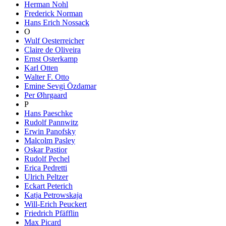
Herman Nohl
Frederick Norman
Hans Erich Nossack
O
Wulf Oesterreicher
Claire de Oliveira
Ernst Osterkamp
Karl Otten
Walter F. Otto
Emine Sevgi Özdamar
Per Øhrgaard
P
Hans Paeschke
Rudolf Pannwitz
Erwin Panofsky
Malcolm Pasley
Oskar Pastior
Rudolf Pechel
Erica Pedretti
Ulrich Peltzer
Eckart Peterich
Katja Petrowskaja
Will-Erich Peuckert
Friedrich Pfäfflin
Max Picard