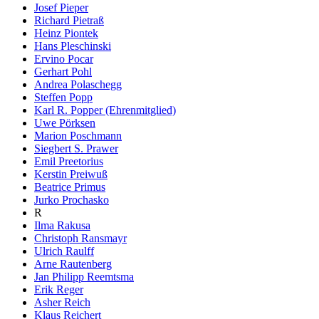
Josef Pieper
Richard Pietraß
Heinz Piontek
Hans Pleschinski
Ervino Pocar
Gerhart Pohl
Andrea Polaschegg
Steffen Popp
Karl R. Popper (Ehrenmitglied)
Uwe Pörksen
Marion Poschmann
Siegbert S. Prawer
Emil Preetorius
Kerstin Preiwuß
Beatrice Primus
Jurko Prochasko
R
Ilma Rakusa
Christoph Ransmayr
Ulrich Raulff
Arne Rautenberg
Jan Philipp Reemtsma
Erik Reger
Asher Reich
Klaus Reichert