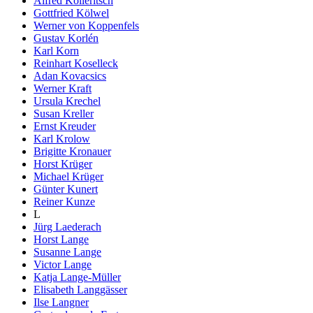
Alfred Kolleritsch
Gottfried Kölwel
Werner von Koppenfels
Gustav Korlén
Karl Korn
Reinhart Koselleck
Adan Kovacsics
Werner Kraft
Ursula Krechel
Susan Kreller
Ernst Kreuder
Karl Krolow
Brigitte Kronauer
Horst Krüger
Michael Krüger
Günter Kunert
Reiner Kunze
L
Jürg Laederach
Horst Lange
Susanne Lange
Victor Lange
Katja Lange-Müller
Elisabeth Langgässer
Ilse Langner