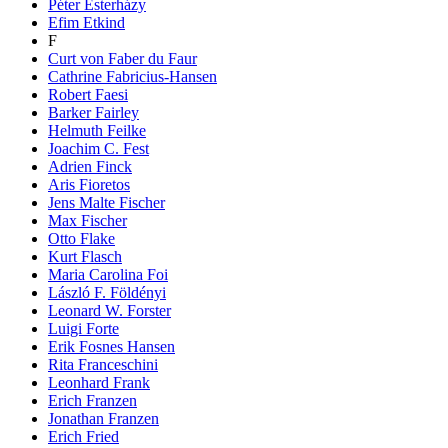
Péter Esterházy
Efim Etkind
F
Curt von Faber du Faur
Cathrine Fabricius-Hansen
Robert Faesi
Barker Fairley
Helmuth Feilke
Joachim C. Fest
Adrien Finck
Aris Fioretos
Jens Malte Fischer
Max Fischer
Otto Flake
Kurt Flasch
Maria Carolina Foi
László F. Földényi
Leonard W. Forster
Luigi Forte
Erik Fosnes Hansen
Rita Franceschini
Leonhard Frank
Erich Franzen
Jonathan Franzen
Erich Fried