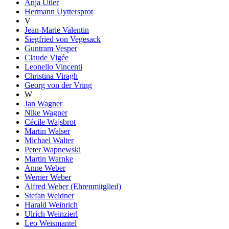
Anja Utler
Hermann Uyttersprot
V
Jean-Marie Valentin
Siegfried von Vegesack
Guntram Vesper
Claude Vigée
Leonello Vincenti
Christina Viragh
Georg von der Vring
W
Jan Wagner
Nike Wagner
Cécile Wajsbrot
Martin Walser
Michael Walter
Peter Wapnewski
Martin Warnke
Anne Weber
Werner Weber
Alfred Weber (Ehrenmitglied)
Stefan Weidner
Harald Weinrich
Ulrich Weinzierl
Leo Weismantel