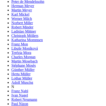
Peter de Mendelssohn
Herman Meyer
Martin Meyer
Karl Mickel
Werner Milch
Norbert Miller
Robert Minder
Ladislao Mittner
Christoph Möllers
Katharina Mommsen
Franz Mon
Libuše Moníková
Terézia Mora
Charles Morgan
Martin Mosebach
Stéphane Mosès
Günther Müller
Herta Müller
Lothar Müller
Adolf Muschg
N
Franz Nabl
Ivan Nagel
Robert Neumann
Paul Nizon