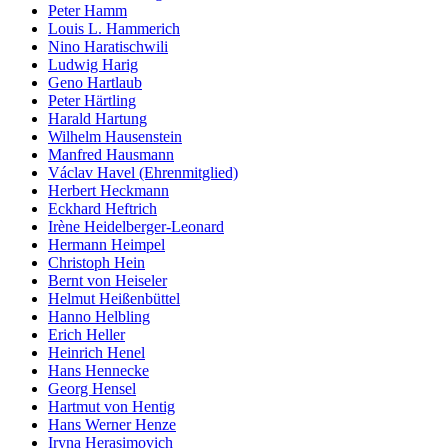
Peter Hamm
Louis L. Hammerich
Nino Haratischwili
Ludwig Harig
Geno Hartlaub
Peter Härtling
Harald Hartung
Wilhelm Hausenstein
Manfred Hausmann
Václav Havel (Ehrenmitglied)
Herbert Heckmann
Eckhard Heftrich
Irène Heidelberger-Leonard
Hermann Heimpel
Christoph Hein
Bernt von Heiseler
Helmut Heißenbüttel
Hanno Helbling
Erich Heller
Heinrich Henel
Hans Hennecke
Georg Hensel
Hartmut von Hentig
Hans Werner Henze
Iryna Herasimovich