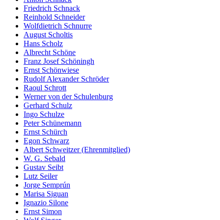
Friedrich Schnack
Reinhold Schneider
Wolfdietrich Schnurre
August Scholtis
Hans Scholz
Albrecht Schöne
Franz Josef Schöningh
Ernst Schönwiese
Rudolf Alexander Schröder
Raoul Schrott
Werner von der Schulenburg
Gerhard Schulz
Ingo Schulze
Peter Schünemann
Ernst Schürch
Egon Schwarz
Albert Schweitzer (Ehrenmitglied)
W. G. Sebald
Gustav Seibt
Lutz Seiler
Jorge Semprún
Marisa Siguan
Ignazio Silone
Ernst Simon