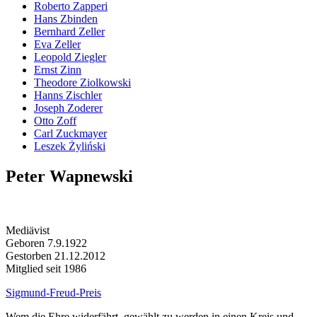
Roberto Zapperi
Hans Zbinden
Bernhard Zeller
Eva Zeller
Leopold Ziegler
Ernst Zinn
Theodore Ziolkowski
Hanns Zischler
Joseph Zoderer
Otto Zoff
Carl Zuckmayer
Leszek Żyliński
Peter Wapnewski
Mediävist
Geboren 7.9.1922
Gestorben 21.12.2012
Mitglied seit 1986
Sigmund-Freud-Preis
Wem die Ehre widerfährt, gewählt zu werden in einen Kreis und