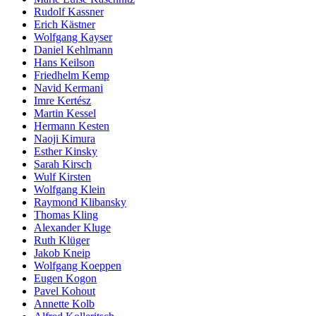
Rudolf Kassner
Erich Kästner
Wolfgang Kayser
Daniel Kehlmann
Hans Keilson
Friedhelm Kemp
Navid Kermani
Imre Kertész
Martin Kessel
Hermann Kesten
Naoji Kimura
Esther Kinsky
Sarah Kirsch
Wulf Kirsten
Wolfgang Klein
Raymond Klibansky
Thomas Kling
Alexander Kluge
Ruth Klüger
Jakob Kneip
Wolfgang Koeppen
Eugen Kogon
Pavel Kohout
Annette Kolb