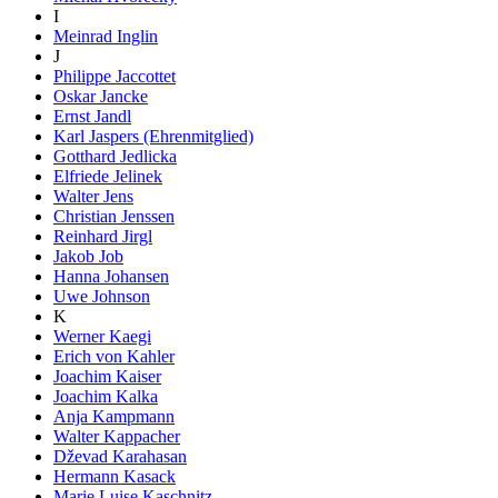
I
Meinrad Inglin
J
Philippe Jaccottet
Oskar Jancke
Ernst Jandl
Karl Jaspers (Ehrenmitglied)
Gotthard Jedlicka
Elfriede Jelinek
Walter Jens
Christian Jenssen
Reinhard Jirgl
Jakob Job
Hanna Johansen
Uwe Johnson
K
Werner Kaegi
Erich von Kahler
Joachim Kaiser
Joachim Kalka
Anja Kampmann
Walter Kappacher
Dževad Karahasan
Hermann Kasack
Marie Luise Kaschnitz