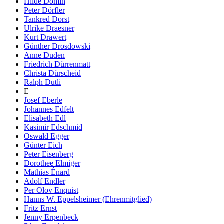
Hilde Domin
Peter Dörfler
Tankred Dorst
Ulrike Draesner
Kurt Drawert
Günther Drosdowski
Anne Duden
Friedrich Dürrenmatt
Christa Dürscheid
Ralph Dutli
E
Josef Eberle
Johannes Edfelt
Elisabeth Edl
Kasimir Edschmid
Oswald Egger
Günter Eich
Peter Eisenberg
Dorothee Elmiger
Mathias Énard
Adolf Endler
Per Olov Enquist
Hanns W. Eppelsheimer (Ehrenmitglied)
Fritz Ernst
Jenny Erpenbeck