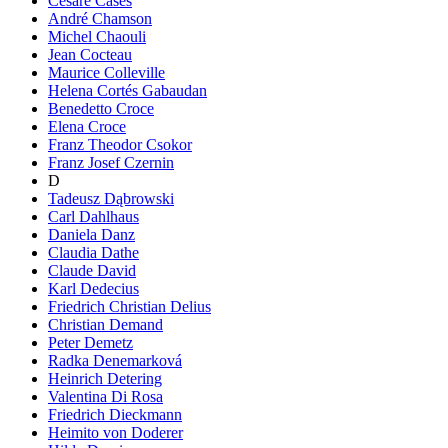
Cesare Cases
André Chamson
Michel Chaouli
Jean Cocteau
Maurice Colleville
Helena Cortés Gabaudan
Benedetto Croce
Elena Croce
Franz Theodor Csokor
Franz Josef Czernin
D
Tadeusz Dąbrowski
Carl Dahlhaus
Daniela Danz
Claudia Dathe
Claude David
Karl Dedecius
Friedrich Christian Delius
Christian Demand
Peter Demetz
Radka Denemarková
Heinrich Detering
Valentina Di Rosa
Friedrich Dieckmann
Heimito von Doderer