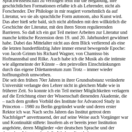
Sprachwissenschaft zu verfolgen fehlt mir die Begabung, ihre
geschichtlichen Formationen erfaßte ich als Lehrender, nicht als
Forschender. Der Philologe in mir reagiert vornehmlich da auf
Literatur, wo sie als sprachliche Form autonom, also Kunst wird.
Das aber hieß sehr bald, sich nicht abfinden mit den willkürlich die
Geschichte der Literatur, mit den ihren Strom regulierenden
Barrieren. So daß ich ein gut Teil meiner Arbeiten zur Literatur und
manche kritische Rezension dem 19. und 20. Jahrhundert gewidmet
habe. Dabei das Mittelalter nicht aus dem Blick verlierend als eine
die letzten hundertfünfzig Jahre immer erneut bewegende Epoche:
von Jacob Grimm bis Richard Wagner, von Chamisso bis
Hofmannsthal und Rilke. Auch habe ich die Musik als die intimste
wie allgemeinste der Künste – den peinvollen Einschränkungen
durch das eigene Dilettantentum zum Trotz – immer wieder
hoffnungsfroh umworben.
Die seit den frühen 70er Jahren in ihrer Grundsubstanz veränderte
Universität verlangte den Lehrer nicht in gleichem Maße wie in
früherer Zeit. So konnte ich ein Teil meiner Möglichkeiten verlagern
auf die Errichtung einer der Wissenschaft dienenden Akademie, die
– nach dem großen Vorbild des Institute for Advanced Study in
Princeton – 1980 zu Berlin gegründet wurde und deren erster
Rektor ich war. Nach sechs Jahren das Institut getrost dem
Nachfolger* anvertrauend, der auf seine Weise auch Vorgänger war
und Kontinuität stiftete: Insofern als er bereits jener Institution
angehörte, deren Mitglieder »der deutschen Sprache und der