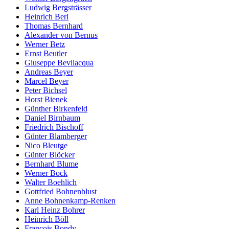
Ludwig Bergsträsser
Heinrich Berl
Thomas Bernhard
Alexander von Bernus
Werner Betz
Ernst Beutler
Giuseppe Bevilacqua
Andreas Beyer
Marcel Beyer
Peter Bichsel
Horst Bienek
Günther Birkenfeld
Daniel Birnbaum
Friedrich Bischoff
Günter Blamberger
Nico Bleutge
Günter Blöcker
Bernhard Blume
Werner Bock
Walter Boehlich
Gottfried Bohnenblust
Anne Bohnenkamp-Renken
Karl Heinz Bohrer
Heinrich Böll
François Bondy