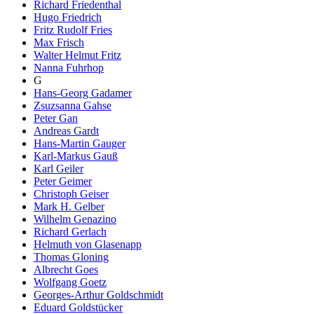
Richard Friedenthal
Hugo Friedrich
Fritz Rudolf Fries
Max Frisch
Walter Helmut Fritz
Nanna Fuhrhop
G
Hans-Georg Gadamer
Zsuzsanna Gahse
Peter Gan
Andreas Gardt
Hans-Martin Gauger
Karl-Markus Gauß
Karl Geiler
Peter Geimer
Christoph Geiser
Mark H. Gelber
Wilhelm Genazino
Richard Gerlach
Helmuth von Glasenapp
Thomas Gloning
Albrecht Goes
Wolfgang Goetz
Georges-Arthur Goldschmidt
Eduard Goldstücker