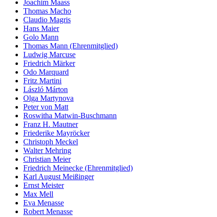
Joachim Maass
Thomas Macho
Claudio Magris
Hans Maier
Golo Mann
Thomas Mann (Ehrenmitglied)
Ludwig Marcuse
Friedrich Märker
Odo Marquard
Fritz Martini
László Márton
Olga Martynova
Peter von Matt
Roswitha Matwin-Buschmann
Franz H. Mautner
Friederike Mayröcker
Christoph Meckel
Walter Mehring
Christian Meier
Friedrich Meinecke (Ehrenmitglied)
Karl August Meißinger
Ernst Meister
Max Mell
Eva Menasse
Robert Menasse