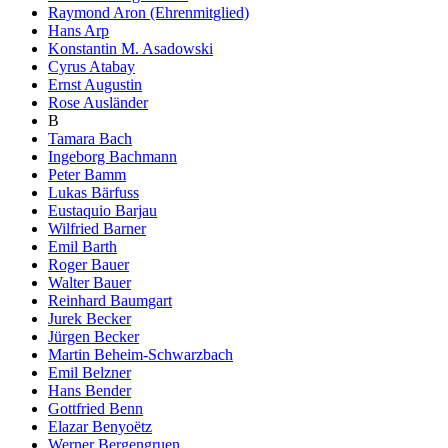
Raymond Aron (Ehrenmitglied)
Hans Arp
Konstantin M. Asadowski
Cyrus Atabay
Ernst Augustin
Rose Ausländer
B
Tamara Bach
Ingeborg Bachmann
Peter Bamm
Lukas Bärfuss
Eustaquio Barjau
Wilfried Barner
Emil Barth
Roger Bauer
Walter Bauer
Reinhard Baumgart
Jurek Becker
Jürgen Becker
Martin Beheim-Schwarzbach
Emil Belzner
Hans Bender
Gottfried Benn
Elazar Benyoëtz
Werner Bergengruen