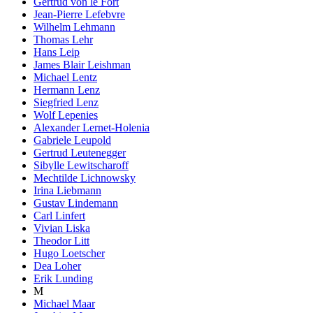
Gertrud von le Fort
Jean-Pierre Lefebvre
Wilhelm Lehmann
Thomas Lehr
Hans Leip
James Blair Leishman
Michael Lentz
Hermann Lenz
Siegfried Lenz
Wolf Lepenies
Alexander Lernet-Holenia
Gabriele Leupold
Gertrud Leutenegger
Sibylle Lewitscharoff
Mechtilde Lichnowsky
Irina Liebmann
Gustav Lindemann
Carl Linfert
Vivian Liska
Theodor Litt
Hugo Loetscher
Dea Loher
Erik Lunding
M
Michael Maar