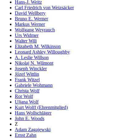
Hans-J. Weitz
Carl Friedrich von Weizsäcker
David Wellbery
Bruno E. Werner
Markus Werner
Wolfgang Weyrauch
Urs Widmer
Walter Wili
Elizabeth M. Wilkinson
Leonard Ashley Willoughby
A. Leslie Willson
Nikolaj N. Wilmont
Joseph Winckler
Józef Wittlin
Frank Witzel
Gabriele Wohmann
Christa Wolf
Ror Wolf
Uljana Wolf
Kurt Wolff (Ehrenmitglied)
Hans Wollschläger
John E. Woods
Z
Adam Zagajewski
Ernst Zahn