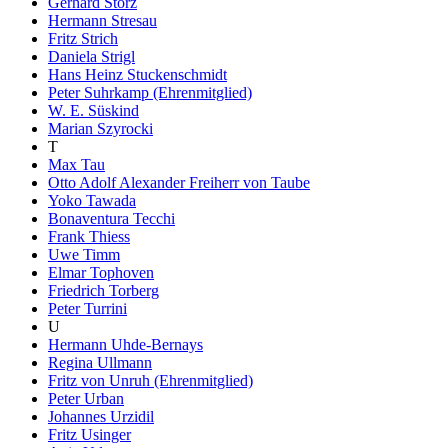
Gerhard Storz
Hermann Stresau
Fritz Strich
Daniela Strigl
Hans Heinz Stuckenschmidt
Peter Suhrkamp (Ehrenmitglied)
W. E. Süskind
Marian Szyrocki
T
Max Tau
Otto Adolf Alexander Freiherr von Taube
Yoko Tawada
Bonaventura Tecchi
Frank Thiess
Uwe Timm
Elmar Tophoven
Friedrich Torberg
Peter Turrini
U
Hermann Uhde-Bernays
Regina Ullmann
Fritz von Unruh (Ehrenmitglied)
Peter Urban
Johannes Urzidil
Fritz Usinger