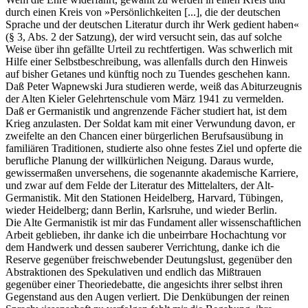
durch einen Kreis von »Persönlichkeiten [...], die der deutschen
Sprache und der deutschen Literatur durch ihr Werk gedient haben«
(§ 3, Abs. 2 der Satzung), der wird versucht sein, das auf solche
Weise über ihn gefällte Urteil zu rechtfertigen. Was schwerlich mit
Hilfe einer Selbstbeschreibung, was allenfalls durch den Hinweis
auf bisher Getanes und künftig noch zu Tuendes geschehen kann.
Daß Peter Wapnewski Jura studieren werde, weiß das Abiturzeugnis
der Alten Kieler Gelehrtenschule vom März 1941 zu vermelden.
Daß er Germanistik und angrenzende Fächer studiert hat, ist dem
Krieg anzulasten. Der Soldat kam mit einer Verwundung davon, er
zweifelte an den Chancen einer bürgerlichen Berufsausübung in
familiären Traditionen, studierte also ohne festes Ziel und opferte die
berufliche Planung der willkürlichen Neigung. Daraus wurde,
gewissermaßen unversehens, die sogenannte akademische Karriere,
und zwar auf dem Felde der Literatur des Mittelalters, der Alt-
Germanistik. Mit den Stationen Heidelberg, Harvard, Tübingen,
wieder Heidelberg; dann Berlin, Karlsruhe, und wieder Berlin.
Die Alte Germanistik ist mir das Fundament aller wissenschaftlichen
Arbeit geblieben, ihr danke ich die unbeirrbare Hochachtung vor
dem Handwerk und dessen sauberer Verrichtung, danke ich die
Reserve gegenüber freischwebender Deutungslust, gegenüber den
Abstraktionen des Spekulativen und endlich das Mißtrauen
gegenüber einer Theoriedebatte, die angesichts ihrer selbst ihren
Gegenstand aus den Augen verliert. Die Denkübungen der reinen