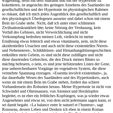
wagemutig, denn mit dem Saarland und mit der Hypertonie zu
kokettieren, ist angesichts des geringen Ansehens des Saarlandes im
gesellschaftlichen und der Hypertonie im physiologischen Rahmen
so riskant, daß ich mich jeden Augenblick den gesellschaftlich und
den physiologisch Überlegenen aussetze und dabei schon mit einem
Bein im Grabe stehe. Nicht, daß ich unter einer schlimmen
Zivilisationskrankheit litte; keine Störung der Verdauung, kein
Verfall des Gebisses, nicht Verweichlichung und nicht
Verkrampfung bedrohen meinen Leib, vielleicht ist meine
Ernährung etwas fettreich und etwas vitaminarm, nein, nicht diese
akzidentiellen Ursachen und auch nicht diese existentiellen Nieren-
und Nebennieren-, Schilddrüsen- und Hirnanhangdrüsengeschichten
entkräften mein Gebein, es sind nicht diese zufälligen und nicht
diese daseienden Gebrechen, die den Druck meines Blutes so
mächtig befeuern, o nein, es sind jene tiefsitzenden Listen der Gene,
jene unberechenbaren Vorgänge im vegetativen System, die diese
vermehrte Spannung erzeugen. »Essentia involvit existentiam«, ja,
das dauerhafte Wesen des Saarländers und des Hypertonikers, auch
wenn sie mit einem Bein im Grabe stehen, fordert das schiere
Vorhandensein des Robusten heraus. Meine Hypertonie ist nicht von
Schwindel und Ohrensausen, von Atemnot und Herzklopfen
begleitet, es ist eher ein fröhliches Kopfsingen, was ja wieder etwas
Angenehmes und etwas ist, von dem nicht jedermann sagen kann, er
sei damit begabt. »La balance entre le naturel et l’humeur«, sagt
Rousseau, dessen Leben und Denken ich eben in einem Roman