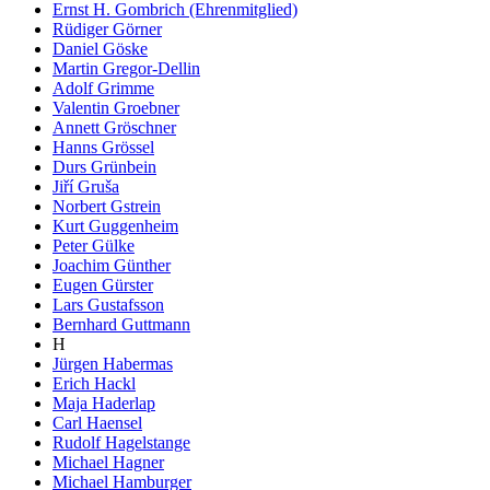
Ernst H. Gombrich (Ehrenmitglied)
Rüdiger Görner
Daniel Göske
Martin Gregor-Dellin
Adolf Grimme
Valentin Groebner
Annett Gröschner
Hanns Grössel
Durs Grünbein
Jiří Gruša
Norbert Gstrein
Kurt Guggenheim
Peter Gülke
Joachim Günther
Eugen Gürster
Lars Gustafsson
Bernhard Guttmann
H
Jürgen Habermas
Erich Hackl
Maja Haderlap
Carl Haensel
Rudolf Hagelstange
Michael Hagner
Michael Hamburger