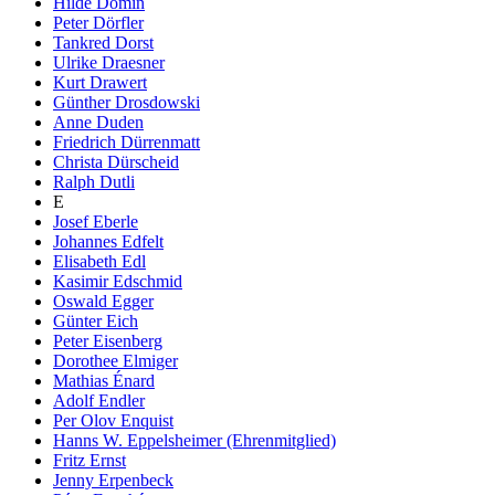
Hilde Domin
Peter Dörfler
Tankred Dorst
Ulrike Draesner
Kurt Drawert
Günther Drosdowski
Anne Duden
Friedrich Dürrenmatt
Christa Dürscheid
Ralph Dutli
E
Josef Eberle
Johannes Edfelt
Elisabeth Edl
Kasimir Edschmid
Oswald Egger
Günter Eich
Peter Eisenberg
Dorothee Elmiger
Mathias Énard
Adolf Endler
Per Olov Enquist
Hanns W. Eppelsheimer (Ehrenmitglied)
Fritz Ernst
Jenny Erpenbeck