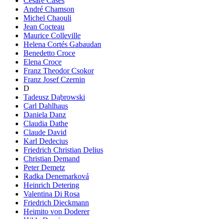
Cesare Cases
André Chamson
Michel Chaouli
Jean Cocteau
Maurice Colleville
Helena Cortés Gabaudan
Benedetto Croce
Elena Croce
Franz Theodor Csokor
Franz Josef Czernin
D
Tadeusz Dąbrowski
Carl Dahlhaus
Daniela Danz
Claudia Dathe
Claude David
Karl Dedecius
Friedrich Christian Delius
Christian Demand
Peter Demetz
Radka Denemarková
Heinrich Detering
Valentina Di Rosa
Friedrich Dieckmann
Heimito von Doderer