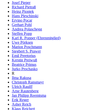
Josef Pieper
Richard Pietraß
Heinz Piontek
Hans Pleschinski
Ervino Pocar
Gerhart Pohl
Andrea Polaschegg
Steffen Popp
Karl R. Popper (Ehrenmitglied)
Uwe Pörksen
Marion Poschmann
Siegbert S. Prawer
Emil Preetorius
Kerstin Preiwuß
Beatrice Primus
Jurko Prochasko
R
Ilma Rakusa
Christoph Ransmayr
Ulrich Raulff
Arne Rautenberg
Jan Philipp Reemtsma
Erik Reger
Asher Reich
Klaus Reichert