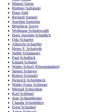
Miguel Sáenz
Rüdiger Safranski
Hans Sahl
Richard Samuel
Joachim Sartorius
Bénédicte Savoy
Wolfgang Schadewaldt
Hans Joachim Schädlich
Oda Schaefer
Albrecht Schaeffer
Heinz F. Schafroth
Judith Schalansky
Paul Schallück
Edzard Schaper
Walter Scheel (Ehrenmitglied)
Jürgen Schiewe
Robert Schindel
Heinrich Schirmbeck
Walter Franz Schirmer
Michail Schischkin
Karl Schlögel
Jean Schlumberger
Claudia Schmölders
Ernst Schnabel
Anton Schnack