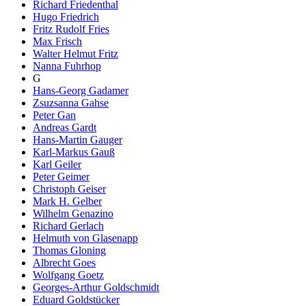
Richard Friedenthal
Hugo Friedrich
Fritz Rudolf Fries
Max Frisch
Walter Helmut Fritz
Nanna Fuhrhop
G
Hans-Georg Gadamer
Zsuzsanna Gahse
Peter Gan
Andreas Gardt
Hans-Martin Gauger
Karl-Markus Gauß
Karl Geiler
Peter Geimer
Christoph Geiser
Mark H. Gelber
Wilhelm Genazino
Richard Gerlach
Helmuth von Glasenapp
Thomas Gloning
Albrecht Goes
Wolfgang Goetz
Georges-Arthur Goldschmidt
Eduard Goldstücker