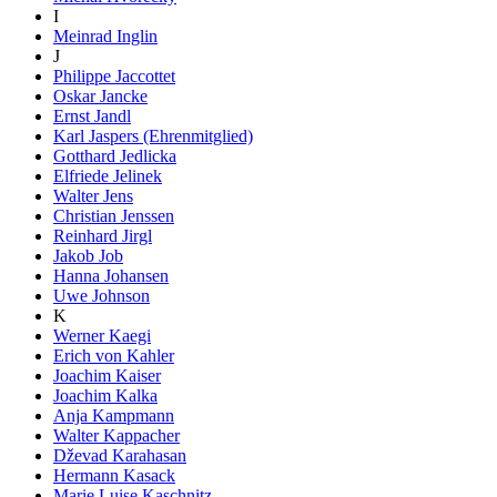
I
Meinrad Inglin
J
Philippe Jaccottet
Oskar Jancke
Ernst Jandl
Karl Jaspers (Ehrenmitglied)
Gotthard Jedlicka
Elfriede Jelinek
Walter Jens
Christian Jenssen
Reinhard Jirgl
Jakob Job
Hanna Johansen
Uwe Johnson
K
Werner Kaegi
Erich von Kahler
Joachim Kaiser
Joachim Kalka
Anja Kampmann
Walter Kappacher
Dževad Karahasan
Hermann Kasack
Marie Luise Kaschnitz