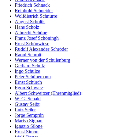
Friedrich Schnack
Reinhold Schneider
Wolfdietrich Schnurre
August Scholtis
Hans Scholz
Albrecht Schöne
Franz Josef Schöningh
Ernst Schönwiese
Rudolf Alexander Schröder
Raoul Schrott
Werner von der Schulenburg
Gerhard Schulz
Ingo Schulze
Peter Schünemann
Ernst Schürch
Egon Schwarz
Albert Schweitzer (Ehrenmitglied)
W. G. Sebald
Gustav Seibt
Lutz Seiler
Jorge Semprún
Marisa Siguan
Ignazio Silone
Ernst Simon