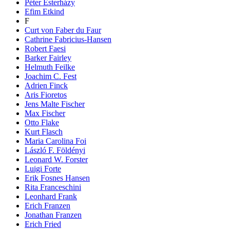
Péter Esterházy
Efim Etkind
F
Curt von Faber du Faur
Cathrine Fabricius-Hansen
Robert Faesi
Barker Fairley
Helmuth Feilke
Joachim C. Fest
Adrien Finck
Aris Fioretos
Jens Malte Fischer
Max Fischer
Otto Flake
Kurt Flasch
Maria Carolina Foi
László F. Földényi
Leonard W. Forster
Luigi Forte
Erik Fosnes Hansen
Rita Franceschini
Leonhard Frank
Erich Franzen
Jonathan Franzen
Erich Fried