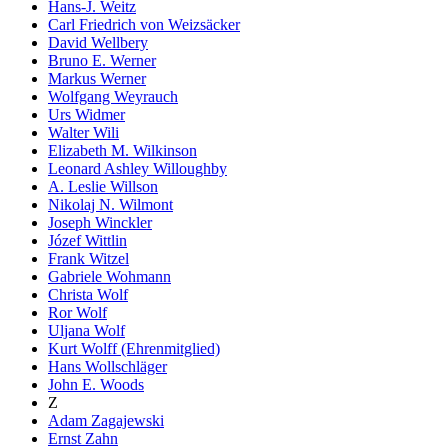
Hans-J. Weitz
Carl Friedrich von Weizsäcker
David Wellbery
Bruno E. Werner
Markus Werner
Wolfgang Weyrauch
Urs Widmer
Walter Wili
Elizabeth M. Wilkinson
Leonard Ashley Willoughby
A. Leslie Willson
Nikolaj N. Wilmont
Joseph Winckler
Józef Wittlin
Frank Witzel
Gabriele Wohmann
Christa Wolf
Ror Wolf
Uljana Wolf
Kurt Wolff (Ehrenmitglied)
Hans Wollschläger
John E. Woods
Z
Adam Zagajewski
Ernst Zahn