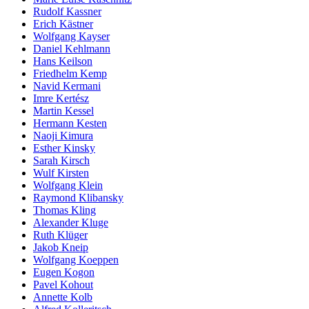
Rudolf Kassner
Erich Kästner
Wolfgang Kayser
Daniel Kehlmann
Hans Keilson
Friedhelm Kemp
Navid Kermani
Imre Kertész
Martin Kessel
Hermann Kesten
Naoji Kimura
Esther Kinsky
Sarah Kirsch
Wulf Kirsten
Wolfgang Klein
Raymond Klibansky
Thomas Kling
Alexander Kluge
Ruth Klüger
Jakob Kneip
Wolfgang Koeppen
Eugen Kogon
Pavel Kohout
Annette Kolb