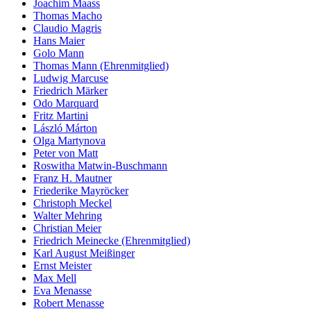
Joachim Maass
Thomas Macho
Claudio Magris
Hans Maier
Golo Mann
Thomas Mann (Ehrenmitglied)
Ludwig Marcuse
Friedrich Märker
Odo Marquard
Fritz Martini
László Márton
Olga Martynova
Peter von Matt
Roswitha Matwin-Buschmann
Franz H. Mautner
Friederike Mayröcker
Christoph Meckel
Walter Mehring
Christian Meier
Friedrich Meinecke (Ehrenmitglied)
Karl August Meißinger
Ernst Meister
Max Mell
Eva Menasse
Robert Menasse