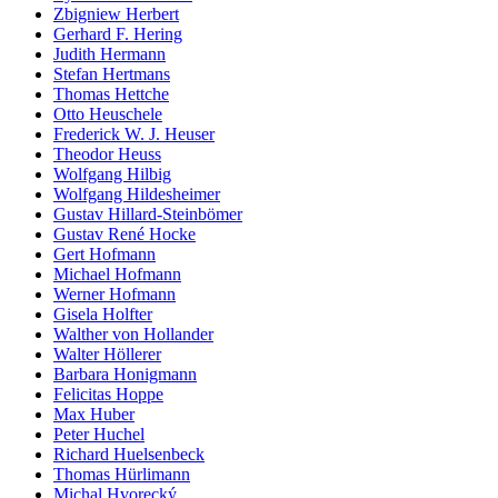
Zbigniew Herbert
Gerhard F. Hering
Judith Hermann
Stefan Hertmans
Thomas Hettche
Otto Heuschele
Frederick W. J. Heuser
Theodor Heuss
Wolfgang Hilbig
Wolfgang Hildesheimer
Gustav Hillard-Steinbömer
Gustav René Hocke
Gert Hofmann
Michael Hofmann
Werner Hofmann
Gisela Holfter
Walther von Hollander
Walter Höllerer
Barbara Honigmann
Felicitas Hoppe
Max Huber
Peter Huchel
Richard Huelsenbeck
Thomas Hürlimann
Michal Hvorecký