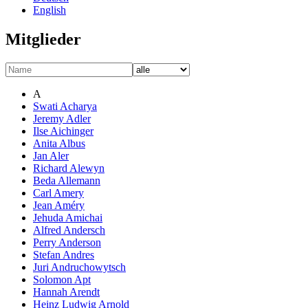
English
Mitglieder
A
Swati Acharya
Jeremy Adler
Ilse Aichinger
Anita Albus
Jan Aler
Richard Alewyn
Beda Allemann
Carl Amery
Jean Améry
Jehuda Amichai
Alfred Andersch
Perry Anderson
Stefan Andres
Juri Andruchowytsch
Solomon Apt
Hannah Arendt
Heinz Ludwig Arnold