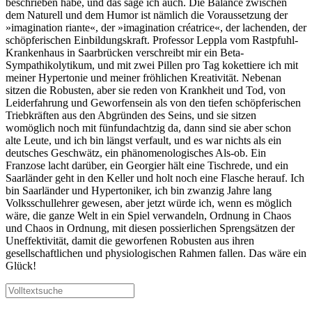
beschrieben habe, und das sage ich auch. Die Balance zwischen
dem Naturell und dem Humor ist nämlich die Voraussetzung der
»imagination riante«, der »imagination créatrice«, der lachenden, der
schöpferischen Einbildungskraft. Professor Leppla vom Rastpfuhl-
Krankenhaus in Saarbrücken verschreibt mir ein Beta-
Sympathikolytikum, und mit zwei Pillen pro Tag kokettiere ich mit
meiner Hypertonie und meiner fröhlichen Kreativität. Nebenan
sitzen die Robusten, aber sie reden von Krankheit und Tod, von
Leiderfahrung und Geworfensein als von den tiefen schöpferischen
Triebkräften aus den Abgründen des Seins, und sie sitzen
womöglich noch mit fünfundachtzig da, dann sind sie aber schon
alte Leute, und ich bin längst verfault, und es war nichts als ein
deutsches Geschwätz, ein phänomenologisches Als-ob. Ein
Franzose lacht darüber, ein Georgier hält eine Tischrede, und ein
Saarländer geht in den Keller und holt noch eine Flasche herauf. Ich
bin Saarländer und Hypertoniker, ich bin zwanzig Jahre lang
Volksschullehrer gewesen, aber jetzt würde ich, wenn es möglich
wäre, die ganze Welt in ein Spiel verwandeln, Ordnung in Chaos
und Chaos in Ordnung, mit diesen possierlichen Sprengsätzen der
Uneffektivität, damit die geworfenen Robusten aus ihren
gesellschaftlichen und physiologischen Rahmen fallen. Das wäre ein
Glück!