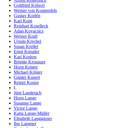
Alfred Kolleritsch
Gottfried Kölwel
Werner von Koppenfels
Gustav Korlén
Karl Korn
Reinhart Koselleck
Adan Kovacsics
Werner Kraft
Ursula Krechel
Susan Kreller
Ernst Kreuder
Karl Krolow
Brigitte Kronauer
Horst Krüger
Michael Krüger
Günter Kunert
Reiner Kunze
L
Jürg Laederach
Horst Lange
Susanne Lange
Victor Lange
Katja Lange-Müller
Elisabeth Langgässer
Ilse Langner