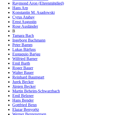
Raymond Aron (Ehrenmitglied)
Hans Arp
Konstantin M. Asadowski
Cyrus Atabay
Ernst Augustin
Rose Ausländer
B
Tamara Bach
Ingeborg Bachmann
Peter Bamm
Lukas Bärfuss
Eustaquio Barjau
Wilfried Barner
Emil Barth
Roger Bauer
Walter Bauer
Reinhard Baumgart
Jurek Becker
Jürgen Becker
Martin Beheim-Schwarzbach
Emil Belzner
Hans Bender
Gottfried Benn
Elazar Benyoëtz
Werner Bergengruen