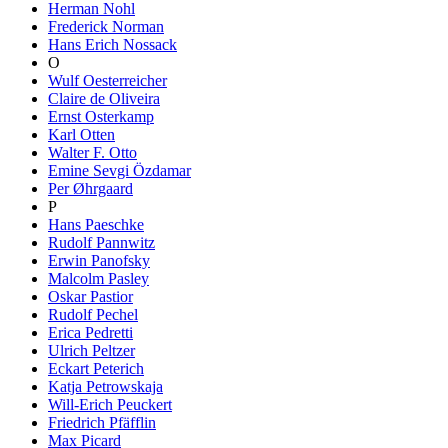
Herman Nohl
Frederick Norman
Hans Erich Nossack
O
Wulf Oesterreicher
Claire de Oliveira
Ernst Osterkamp
Karl Otten
Walter F. Otto
Emine Sevgi Özdamar
Per Øhrgaard
P
Hans Paeschke
Rudolf Pannwitz
Erwin Panofsky
Malcolm Pasley
Oskar Pastior
Rudolf Pechel
Erica Pedretti
Ulrich Peltzer
Eckart Peterich
Katja Petrowskaja
Will-Erich Peuckert
Friedrich Pfäfflin
Max Picard