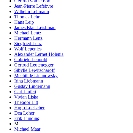
Gertrud von le Fort
Jean-Pierre Lefebvre
Wilhelm Lehmann
Thomas Lehr
Hans Leip
James Blair Leishman
Michael Lentz
Hermann Lenz
Siegfried Lenz
Wolf Lepenies
Alexander Lernet-Holenia
Gabriele Leupold
Gertrud Leutenegger
Sibylle Lewitscharoff
Mechtilde Lichnowsky
Irina Liebmann
Gustav Lindemann
Carl Linfert
Vivian Liska
Theodor Litt
Hugo Loetscher
Dea Loher
Erik Lunding
M
Michael Maar