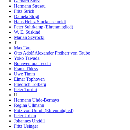
Gerhard Storz
Hermann Stresau
Fritz Strich
Daniela Strigl
Hans Heinz Stuckenschmidt
Peter Suhrkamp (Ehrenmitglied)
W. E. Süskind
Marian Szyrocki
T
Max Tau
Otto Adolf Alexander Freiherr von Taube
Yoko Tawada
Bonaventura Tecchi
Frank Thiess
Uwe Timm
Elmar Tophoven
Friedrich Torberg
Peter Turrini
U
Hermann Uhde-Bernays
Regina Ullmann
Fritz von Unruh (Ehrenmitglied)
Peter Urban
Johannes Urzidil
Fritz Usinger