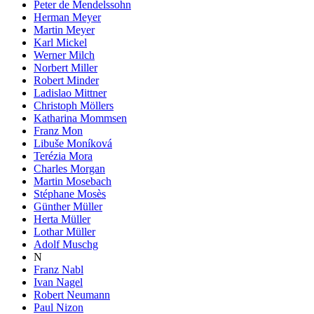
Peter de Mendelssohn
Herman Meyer
Martin Meyer
Karl Mickel
Werner Milch
Norbert Miller
Robert Minder
Ladislao Mittner
Christoph Möllers
Katharina Mommsen
Franz Mon
Libuše Moníková
Terézia Mora
Charles Morgan
Martin Mosebach
Stéphane Mosès
Günther Müller
Herta Müller
Lothar Müller
Adolf Muschg
N
Franz Nabl
Ivan Nagel
Robert Neumann
Paul Nizon