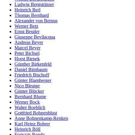
Ludwig Bergsträsser
Heinrich Berl
Thomas Bernhard
Alexander von Bernus
Werner Betz
Ernst Beutler
Giuseppe Bevilacqua
Andreas Beyer
Marcel Beyer
Peter Bichsel
Horst Bienek
Günther Birkenfeld
Daniel Birnbaum
Friedrich Bischoff
Günter Blamberger
Nico Bleutge
Günter Blöcker
Bernhard Blume
Werner Bock
Walter Boehlich
Gottfried Bohnenblust
Anne Bohnenkamp-Renken
Karl Heinz Bohrer
Heinrich Böll
François Bondy