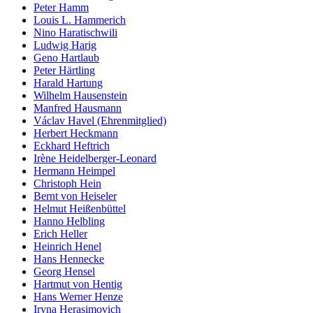
Peter Hamm
Louis L. Hammerich
Nino Haratischwili
Ludwig Harig
Geno Hartlaub
Peter Härtling
Harald Hartung
Wilhelm Hausenstein
Manfred Hausmann
Václav Havel (Ehrenmitglied)
Herbert Heckmann
Eckhard Heftrich
Irène Heidelberger-Leonard
Hermann Heimpel
Christoph Hein
Bernt von Heiseler
Helmut Heißenbüttel
Hanno Helbling
Erich Heller
Heinrich Henel
Hans Hennecke
Georg Hensel
Hartmut von Hentig
Hans Werner Henze
Iryna Herasimovich