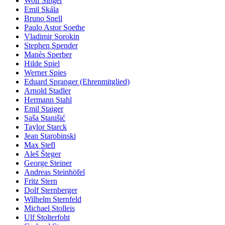
Wolf Singer
Emil Skála
Bruno Snell
Paulo Astor Soethe
Vladimir Sorokin
Stephen Spender
Manès Sperber
Hilde Spiel
Werner Spies
Eduard Spranger (Ehrenmitglied)
Arnold Stadler
Hermann Stahl
Emil Staiger
Saša Stanišić
Taylor Starck
Jean Starobinski
Max Stefl
Aleš Šteger
George Steiner
Andreas Steinhöfel
Fritz Stern
Dolf Sternberger
Wilhelm Sternfeld
Michael Stolleis
Ulf Stolterfoht