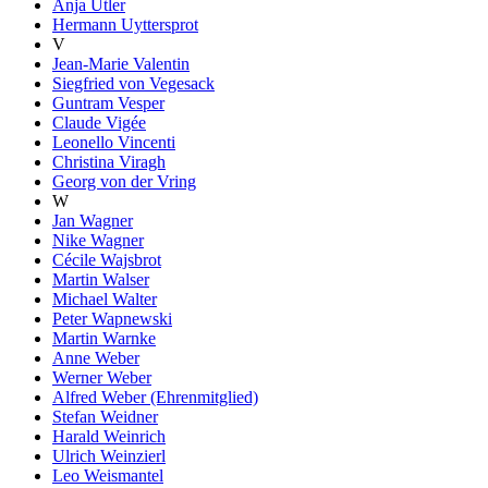
Anja Utler
Hermann Uyttersprot
V
Jean-Marie Valentin
Siegfried von Vegesack
Guntram Vesper
Claude Vigée
Leonello Vincenti
Christina Viragh
Georg von der Vring
W
Jan Wagner
Nike Wagner
Cécile Wajsbrot
Martin Walser
Michael Walter
Peter Wapnewski
Martin Warnke
Anne Weber
Werner Weber
Alfred Weber (Ehrenmitglied)
Stefan Weidner
Harald Weinrich
Ulrich Weinzierl
Leo Weismantel