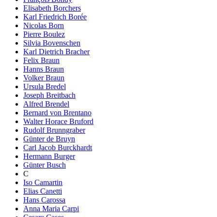
Elisabeth Borchers
Karl Friedrich Borée
Nicolas Born
Pierre Boulez
Silvia Bovenschen
Karl Dietrich Bracher
Felix Braun
Hanns Braun
Volker Braun
Ursula Bredel
Joseph Breitbach
Alfred Brendel
Bernard von Brentano
Walter Horace Bruford
Rudolf Brunngraber
Günter de Bruyn
Carl Jacob Burckhardt
Hermann Burger
Günter Busch
C
Iso Camartin
Elias Canetti
Hans Carossa
Anna Maria Carpi