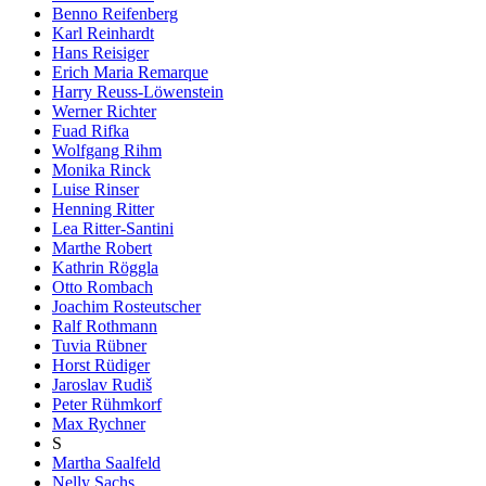
Benno Reifenberg
Karl Reinhardt
Hans Reisiger
Erich Maria Remarque
Harry Reuss-Löwenstein
Werner Richter
Fuad Rifka
Wolfgang Rihm
Monika Rinck
Luise Rinser
Henning Ritter
Lea Ritter-Santini
Marthe Robert
Kathrin Röggla
Otto Rombach
Joachim Rosteutscher
Ralf Rothmann
Tuvia Rübner
Horst Rüdiger
Jaroslav Rudiš
Peter Rühmkorf
Max Rychner
S
Martha Saalfeld
Nelly Sachs