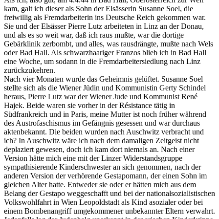
kam, galt ich dieser als Sohn der Elsässerin Susanne Soel, die
freiwillig als Fremdarbeiterin ins Deutsche Reich gekommen war.
Sie und der Elsässer Pierre Lutz arbeiteten in Linz an der Donau,
und als es so weit war, daß ich raus mußte, war die dortige
Gebärklinik zerbombt, und alles, was rausdrängte, mußte nach Wels
oder Bad Hall. Als schwarzhaariger Franzos blieb ich in Bad Hall
eine Woche, um sodann in die Fremdarbeitersiedlung nach Linz
zurückzukehren.
Nach vier Monaten wurde das Geheimnis gelüftet. Susanne Soel
stellte sich als die Wiener Jüdin und Kommunistin Gerty Schindel
heraus, Pierre Lutz war der Wiener Jude und Kommunist René
Hajek. Beide waren sie vorher in der Résistance tätig in
Südfrankreich und in Paris, meine Mutter ist noch früher während
des Austrofaschismus im Gefängnis gesessen und war durchaus
aktenbekannt. Die beiden wurden nach Auschwitz verbracht und
ich? In Auschwitz wäre ich nach dem damaligen Zeitgeist nicht
deplaziert gewesen, doch ich kam dort niemals an. Nach einer
Version hätte mich eine mit der Linzer Widerstandsgruppe
sympathisierende Kinderschwester an sich genommen, nach der
anderen Version der verhörende Gestapomann, der einen Sohn im
gleichen Alter hatte. Entweder sie oder er hätten mich aus dem
Belang der Gestapo weggeschafft und bei der nationalsozialistischen
Volkswohlfahrt in Wien Leopoldstadt als Kind asozialer oder bei
einem Bombenangriff umgekommener unbekannter Eltern verwahrt.