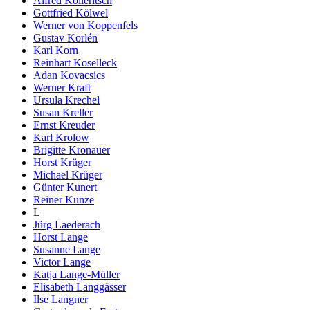
Alfred Kolleritsch
Gottfried Kölwel
Werner von Koppenfels
Gustav Korlén
Karl Korn
Reinhart Koselleck
Adan Kovacsics
Werner Kraft
Ursula Krechel
Susan Kreller
Ernst Kreuder
Karl Krolow
Brigitte Kronauer
Horst Krüger
Michael Krüger
Günter Kunert
Reiner Kunze
L
Jürg Laederach
Horst Lange
Susanne Lange
Victor Lange
Katja Lange-Müller
Elisabeth Langgässer
Ilse Langner