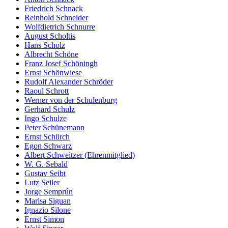
Friedrich Schnack
Reinhold Schneider
Wolfdietrich Schnurre
August Scholtis
Hans Scholz
Albrecht Schöne
Franz Josef Schöningh
Ernst Schönwiese
Rudolf Alexander Schröder
Raoul Schrott
Werner von der Schulenburg
Gerhard Schulz
Ingo Schulze
Peter Schünemann
Ernst Schürch
Egon Schwarz
Albert Schweitzer (Ehrenmitglied)
W. G. Sebald
Gustav Seibt
Lutz Seiler
Jorge Semprún
Marisa Siguan
Ignazio Silone
Ernst Simon