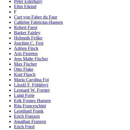
Péter Esterházy
Efim Etkind
F
Curt von Faber du Faur
Cathrine Fabricius-Hansen
Robert Faesi
Barker Fairley
Helmuth Feilke
Joachim C. Fest
Adrien Finck
Aris Fioretos
Jens Malte Fischer
Max Fischer
Otto Flake
Kurt Flasch
Maria Carolina Foi
László F. Földényi
Leonard W. Forster
Luigi Forte
Erik Fosnes Hansen
Rita Franceschini
Leonhard Frank
Erich Franzen
Jonathan Franzen
Erich Fried