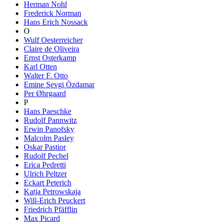
Herman Nohl
Frederick Norman
Hans Erich Nossack
O
Wulf Oesterreicher
Claire de Oliveira
Ernst Osterkamp
Karl Otten
Walter F. Otto
Emine Sevgi Özdamar
Per Øhrgaard
P
Hans Paeschke
Rudolf Pannwitz
Erwin Panofsky
Malcolm Pasley
Oskar Pastior
Rudolf Pechel
Erica Pedretti
Ulrich Peltzer
Eckart Peterich
Katja Petrowskaja
Will-Erich Peuckert
Friedrich Pfäfflin
Max Picard