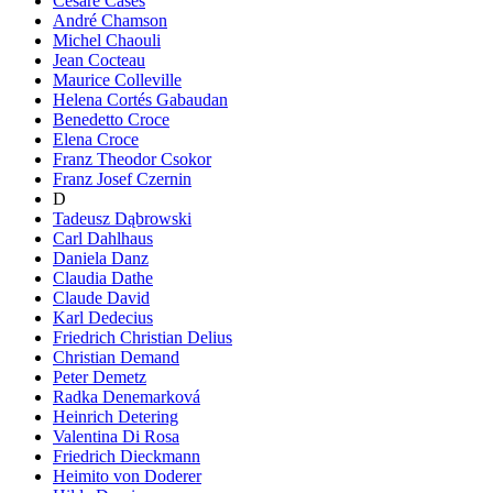
Cesare Cases
André Chamson
Michel Chaouli
Jean Cocteau
Maurice Colleville
Helena Cortés Gabaudan
Benedetto Croce
Elena Croce
Franz Theodor Csokor
Franz Josef Czernin
D
Tadeusz Dąbrowski
Carl Dahlhaus
Daniela Danz
Claudia Dathe
Claude David
Karl Dedecius
Friedrich Christian Delius
Christian Demand
Peter Demetz
Radka Denemarková
Heinrich Detering
Valentina Di Rosa
Friedrich Dieckmann
Heimito von Doderer