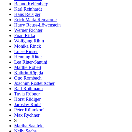
Benno Reifenberg
Karl Reinhardt
Hans Reisiger
Erich Maria Remarque
Harry Reuss-Löwenstein
Werner Richter
Fuad Rifka
Wolfgang Rihm
Monika Rinck
Luise Rinser
Henning Ritter
Lea Ritter-Santini
Marthe Robert
Kathrin Röggla
Otto Rombach
Joachim Rosteutscher
Ralf Rothmann
Tuvia Rübner
Horst Rüdiger
Jaroslav Rudiš
Peter Rühmkorf
Max Rychner
S
Martha Saalfeld
Nelly Sachs