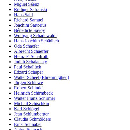
Miguel Sáenz
Rüdiger Safranski
Hans Sahl
Richard Samuel
Joachim Sartorius
Bénédicte Savoy
Wolfgang Schadewaldt
Hans Joachim Schädlich
Oda Schaefer
Albrecht Schaeffer
Heinz F. Schafroth
Judith Schalansky
Paul Schallück
Edzard Schaper
Walter Scheel (Ehrenmitglied)
Jürgen Schiewe
Robert Schindel
Heinrich Schirmbeck
Walter Franz Schirmer
Michail Schischkin
Karl Schlögel
Jean Schlumberger
Claudia Schmölders
Ernst Schnabel
Anton Schnack