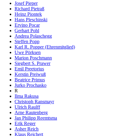
Josef Pieper
Richard Pietraß
Heinz Piontek
Hans Pleschinski
Ervino Pocar
Gerhart Pohl
Andrea Polaschegg
Steffen Popp
Karl R. Popper (Ehrenmitglied)
Uwe Pörksen
Marion Poschmann
Siegbert S. Prawer
Emil Preetorius
Kerstin Preiwuß
Beatrice Primus
Jurko Prochasko
R
Ilma Rakusa
Christoph Ransmayr
Ulrich Raulff
Arne Rautenberg
Jan Philipp Reemtsma
Erik Reger
Asher Reich
Klaus Reichert