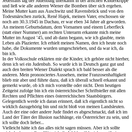
Jedenfalls lag der Judenbalg unerkannt in der arischen Kinderkrippe
und ließ wie alle anderen Wiener die Bomben über sich ergehen.
Meine Mutter kam aus Auschwitz und Ravensbrück und von den
Todesmärschen zurück, René Hajek, meinen Vater, erschossen sie
noch am 30.3.1945 in Dachau, er war eben 34 Jahre alt geworden.
An meinem Geburtsdatum, dem Vornamen und einem Leberfleck
(statt einer Nummer) am rechten Unterarm erkannte mich meine
Mutter im August ’45, und ab dann begann, wie ich glaubte, mein
Leben als Plazierter. Ich erhielt meinen Namen, den ich heute noch
habe, die Dokumente wurden umgeschrieben, und da war ich, da
bin ich.
In der Volksschule erklärten mir die Kinder, ich gehöre nicht hierher,
denn ich sei ein Judenbub. So wurde ich in Deutsch ganz gut und
auch den breiten Wiener Dialekt sprach ich bald besser als die
anderen. Mein prononciertes Aussehen, meine Franzosenhaftigkeit
blieb mir aber und führte dazu, daß ich überall schnell erkannt und
gemerkt wurde, ob ich mich vorstellte oder nicht. Dem heutigen
Zeitgeist zufolge bin ich ein österreichischer Schriftsteller mit allen
Rechten und Pflichten eines österreichischen Staatsbürgers.
Gelegentlich werde ich daran erinnert, daß ich eigentlich nicht so
wirklich dazugehörig bin und nicht bloß von meinen Landsleuten.
Auch der eine oder andere Jude findet es abgeschmackt, daß ich im
Land der Täter der Illusion nachhänge, ein Österreicher zu sein, und
ich sollte doch lieber...
Vielleicht hätte ich das alles nicht sagen müssen. Aber ich sollte