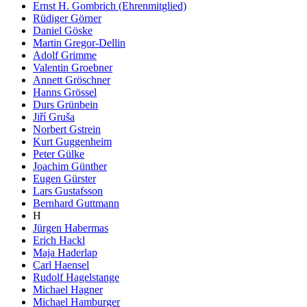
Ernst H. Gombrich (Ehrenmitglied)
Rüdiger Görner
Daniel Göske
Martin Gregor-Dellin
Adolf Grimme
Valentin Groebner
Annett Gröschner
Hanns Grössel
Durs Grünbein
Jiří Gruša
Norbert Gstrein
Kurt Guggenheim
Peter Gülke
Joachim Günther
Eugen Gürster
Lars Gustafsson
Bernhard Guttmann
H
Jürgen Habermas
Erich Hackl
Maja Haderlap
Carl Haensel
Rudolf Hagelstange
Michael Hagner
Michael Hamburger