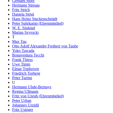
Gerhard Storz
Hermann Stresau
Fritz Strich
Daniela Strigl
Hans Heinz Stuckenschmidt
Peter Suhrkamp (Ehrenmitglied)
W. E. Süskind
Marian Szyrocki
T
Max Tau
Otto Adolf Alexander Freiherr von Taube
Yoko Tawada
Bonaventura Tecchi
Frank Thiess
Uwe Timm
Elmar Tophoven
Friedrich Torberg
Peter Turrini
U
Hermann Uhde-Bernays
Regina Ullmann
Fritz von Unruh (Ehrenmitglied)
Peter Urban
Johannes Urzidil
Fritz Usinger