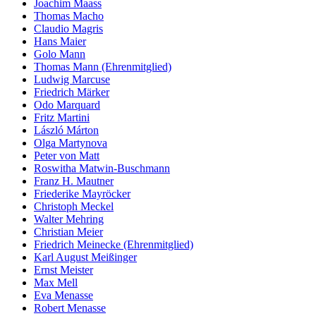
Joachim Maass
Thomas Macho
Claudio Magris
Hans Maier
Golo Mann
Thomas Mann (Ehrenmitglied)
Ludwig Marcuse
Friedrich Märker
Odo Marquard
Fritz Martini
László Márton
Olga Martynova
Peter von Matt
Roswitha Matwin-Buschmann
Franz H. Mautner
Friederike Mayröcker
Christoph Meckel
Walter Mehring
Christian Meier
Friedrich Meinecke (Ehrenmitglied)
Karl August Meißinger
Ernst Meister
Max Mell
Eva Menasse
Robert Menasse