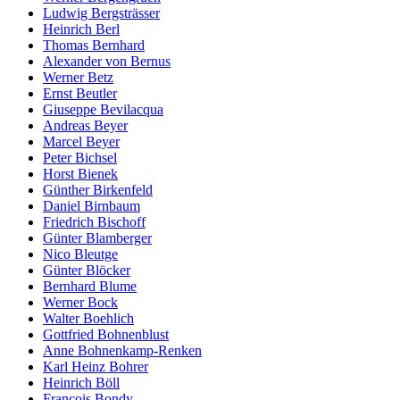
Ludwig Bergsträsser
Heinrich Berl
Thomas Bernhard
Alexander von Bernus
Werner Betz
Ernst Beutler
Giuseppe Bevilacqua
Andreas Beyer
Marcel Beyer
Peter Bichsel
Horst Bienek
Günther Birkenfeld
Daniel Birnbaum
Friedrich Bischoff
Günter Blamberger
Nico Bleutge
Günter Blöcker
Bernhard Blume
Werner Bock
Walter Boehlich
Gottfried Bohnenblust
Anne Bohnenkamp-Renken
Karl Heinz Bohrer
Heinrich Böll
François Bondy