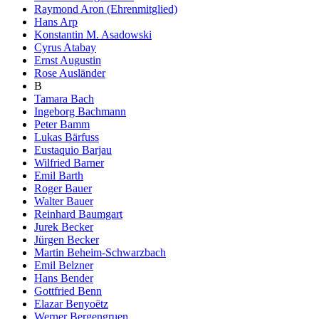
Raymond Aron (Ehrenmitglied)
Hans Arp
Konstantin M. Asadowski
Cyrus Atabay
Ernst Augustin
Rose Ausländer
B
Tamara Bach
Ingeborg Bachmann
Peter Bamm
Lukas Bärfuss
Eustaquio Barjau
Wilfried Barner
Emil Barth
Roger Bauer
Walter Bauer
Reinhard Baumgart
Jurek Becker
Jürgen Becker
Martin Beheim-Schwarzbach
Emil Belzner
Hans Bender
Gottfried Benn
Elazar Benyoëtz
Werner Bergengruen