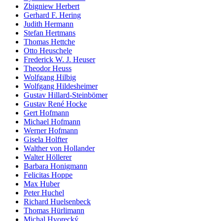
Zbigniew Herbert
Gerhard F. Hering
Judith Hermann
Stefan Hertmans
Thomas Hettche
Otto Heuschele
Frederick W. J. Heuser
Theodor Heuss
Wolfgang Hilbig
Wolfgang Hildesheimer
Gustav Hillard-Steinbömer
Gustav René Hocke
Gert Hofmann
Michael Hofmann
Werner Hofmann
Gisela Holfter
Walther von Hollander
Walter Höllerer
Barbara Honigmann
Felicitas Hoppe
Max Huber
Peter Huchel
Richard Huelsenbeck
Thomas Hürlimann
Michal Hvorecký