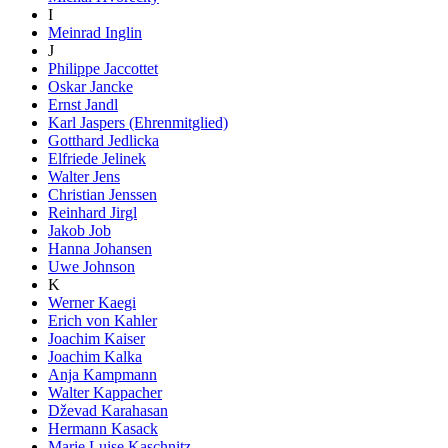
I
Meinrad Inglin
J
Philippe Jaccottet
Oskar Jancke
Ernst Jandl
Karl Jaspers (Ehrenmitglied)
Gotthard Jedlicka
Elfriede Jelinek
Walter Jens
Christian Jenssen
Reinhard Jirgl
Jakob Job
Hanna Johansen
Uwe Johnson
K
Werner Kaegi
Erich von Kahler
Joachim Kaiser
Joachim Kalka
Anja Kampmann
Walter Kappacher
Dževad Karahasan
Hermann Kasack
Marie Luise Kaschnitz