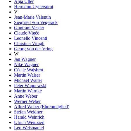
Anja Utler
Hermann Uyttersprot
V
Jean-Marie Valentin
Siegfried von Vegesack
Guntram Vesper
Claude Vigée
Leonello Vincenti
Christina Viragh
Georg von der Vring
W
Jan Wagner
Nike Wagner
Cécile Wajsbrot
Martin Walser
Michael Walter
Peter Wapnewski
Martin Warnke
Anne Weber
Werner Weber
Alfred Weber (Ehrenmitglied)
Stefan Weidner
Harald Weinrich
Ulrich Weinzierl
Leo Weismantel