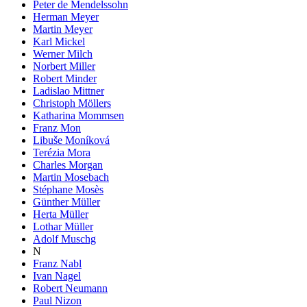
Peter de Mendelssohn
Herman Meyer
Martin Meyer
Karl Mickel
Werner Milch
Norbert Miller
Robert Minder
Ladislao Mittner
Christoph Möllers
Katharina Mommsen
Franz Mon
Libuše Moníková
Terézia Mora
Charles Morgan
Martin Mosebach
Stéphane Mosès
Günther Müller
Herta Müller
Lothar Müller
Adolf Muschg
N
Franz Nabl
Ivan Nagel
Robert Neumann
Paul Nizon