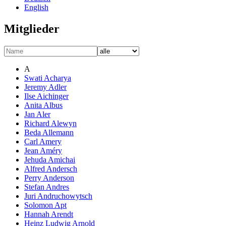
English
Mitglieder
A
Swati Acharya
Jeremy Adler
Ilse Aichinger
Anita Albus
Jan Aler
Richard Alewyn
Beda Allemann
Carl Amery
Jean Améry
Jehuda Amichai
Alfred Andersch
Perry Anderson
Stefan Andres
Juri Andruchowytsch
Solomon Apt
Hannah Arendt
Heinz Ludwig Arnold