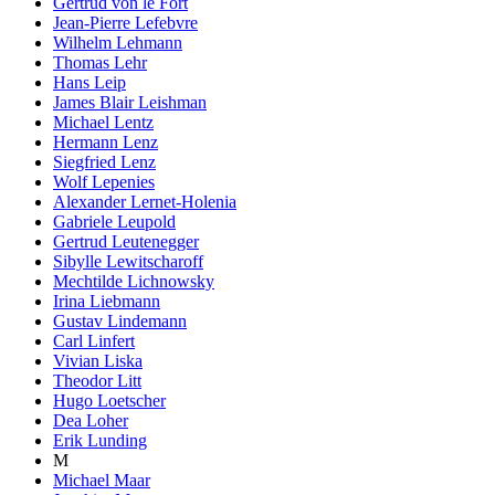
Gertrud von le Fort
Jean-Pierre Lefebvre
Wilhelm Lehmann
Thomas Lehr
Hans Leip
James Blair Leishman
Michael Lentz
Hermann Lenz
Siegfried Lenz
Wolf Lepenies
Alexander Lernet-Holenia
Gabriele Leupold
Gertrud Leutenegger
Sibylle Lewitscharoff
Mechtilde Lichnowsky
Irina Liebmann
Gustav Lindemann
Carl Linfert
Vivian Liska
Theodor Litt
Hugo Loetscher
Dea Loher
Erik Lunding
M
Michael Maar