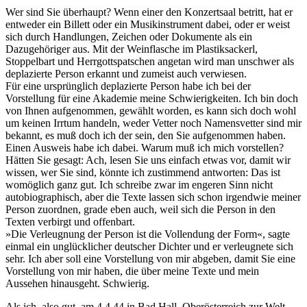
Wer sind Sie überhaupt? Wenn einer den Konzertsaal betritt, hat er
entweder ein Billett oder ein Musikinstrument dabei, oder er weist
sich durch Handlungen, Zeichen oder Dokumente als ein
Dazugehöriger aus. Mit der Weinflasche im Plastiksackerl,
Stoppelbart und Herrgottspatschen angetan wird man unschwer als
deplazierte Person erkannt und zumeist auch verwiesen.
Für eine ursprünglich deplazierte Person habe ich bei der
Vorstellung für eine Akademie meine Schwierigkeiten. Ich bin doch
von Ihnen aufgenommen, gewählt worden, es kann sich doch wohl
um keinen Irrtum handeln, weder Vetter noch Namensvetter sind mir
bekannt, es muß doch ich der sein, den Sie aufgenommen haben.
Einen Ausweis habe ich dabei. Warum muß ich mich vorstellen?
Hätten Sie gesagt: Ach, lesen Sie uns einfach etwas vor, damit wir
wissen, wer Sie sind, könnte ich zustimmend antworten: Das ist
womöglich ganz gut. Ich schreibe zwar im engeren Sinn nicht
autobiographisch, aber die Texte lassen sich schon irgendwie meiner
Person zuordnen, grade eben auch, weil sich die Person in den
Texten verbirgt und offenbart.
»Die Verleugnung der Person ist die Vollendung der Form«, sagte
einmal ein unglücklicher deutscher Dichter und er verleugnete sich
sehr. Ich aber soll eine Vorstellung von mir abgeben, damit Sie eine
Vorstellung von mir haben, die über meine Texte und mein
Aussehen hinausgeht. Schwierig.
Als ich, also gut, am 4.4.44 in Bad Hall, Oberösterreich zur Welt