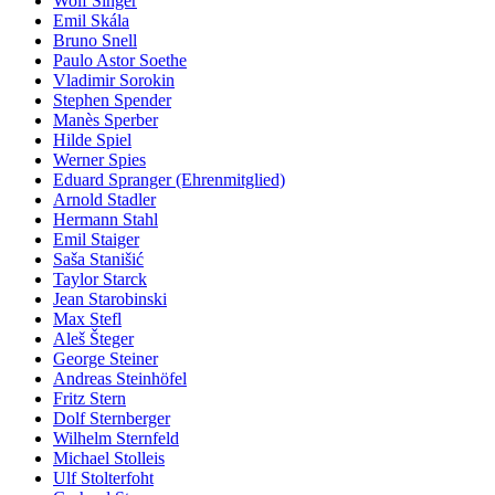
Wolf Singer
Emil Skála
Bruno Snell
Paulo Astor Soethe
Vladimir Sorokin
Stephen Spender
Manès Sperber
Hilde Spiel
Werner Spies
Eduard Spranger (Ehrenmitglied)
Arnold Stadler
Hermann Stahl
Emil Staiger
Saša Stanišić
Taylor Starck
Jean Starobinski
Max Stefl
Aleš Šteger
George Steiner
Andreas Steinhöfel
Fritz Stern
Dolf Sternberger
Wilhelm Sternfeld
Michael Stolleis
Ulf Stolterfoht