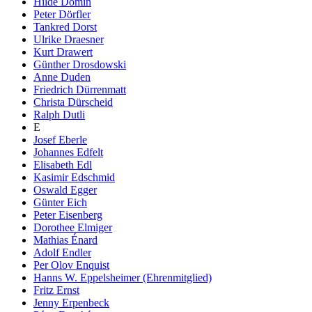
Hilde Domin
Peter Dörfler
Tankred Dorst
Ulrike Draesner
Kurt Drawert
Günther Drosdowski
Anne Duden
Friedrich Dürrenmatt
Christa Dürscheid
Ralph Dutli
E
Josef Eberle
Johannes Edfelt
Elisabeth Edl
Kasimir Edschmid
Oswald Egger
Günter Eich
Peter Eisenberg
Dorothee Elmiger
Mathias Énard
Adolf Endler
Per Olov Enquist
Hanns W. Eppelsheimer (Ehrenmitglied)
Fritz Ernst
Jenny Erpenbeck