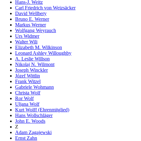
Hans-J. Weitz
Carl Friedrich von Weizsäcker
David Wellbery
Bruno E. Werner
Markus Werner
Wolfgang Weyrauch
Urs Widmer
Walter Wili
Elizabeth M. Wilkinson
Leonard Ashley Willoughby
A. Leslie Willson
Nikolaj N. Wilmont
Joseph Winckler
Józef Wittlin
Frank Witzel
Gabriele Wohmann
Christa Wolf
Ror Wolf
Uljana Wolf
Kurt Wolff (Ehrenmitglied)
Hans Wollschläger
John E. Woods
Z
Adam Zagajewski
Ernst Zahn