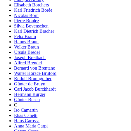
Elisabeth Borchers
Karl Friedrich Borée
Nicolas Born
Pierre Boulez
Silvia Bovenschen
Karl Dietrich Bracher
Felix Braun
Hanns Braun
Volker Braun
Ursula Bredel
Joseph Breitbach
Alfred Brendel
Bernard von Brentano
Walter Horace Bruford
Rudolf Brunngraber
Günter de Bruyn
Carl Jacob Burckhardt
Hermann Burger
Günter Busch
C
Iso Camartin
Elias Canetti
Hans Carossa
Anna Maria Carpi