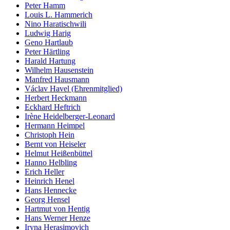
Peter Hamm
Louis L. Hammerich
Nino Haratischwili
Ludwig Harig
Geno Hartlaub
Peter Härtling
Harald Hartung
Wilhelm Hausenstein
Manfred Hausmann
Václav Havel (Ehrenmitglied)
Herbert Heckmann
Eckhard Heftrich
Irène Heidelberger-Leonard
Hermann Heimpel
Christoph Hein
Bernt von Heiseler
Helmut Heißenbüttel
Hanno Helbling
Erich Heller
Heinrich Henel
Hans Hennecke
Georg Hensel
Hartmut von Hentig
Hans Werner Henze
Iryna Herasimovich