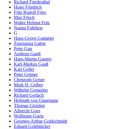
Richard Friedenthal
Hugo Friedrich
Fritz Rudolf Fries
Max Frisch
Walter Helmut Fritz
Nanna Fuhrhop
G
Hans-Georg Gadamer
Zsuzsanna Gahse
Peter Gan
Andreas Gardt
Hans-Martin Gauger
Karl-Markus Gauß
Karl Geiler
Peter Geimer
Christoph Geiser
Mark H. Gelber
Wilhelm Genazino
Richard Gerlach
Helmuth von Glasenapp
Thomas Gloning
Albrecht Goes
Wolfgang Goetz
Georges-Arthur Goldschmidt
Eduard Goldstücker