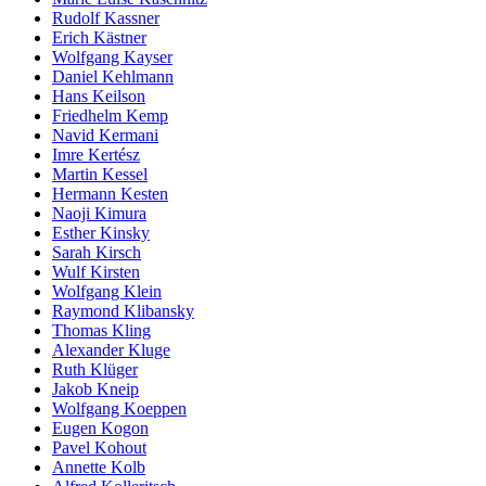
Rudolf Kassner
Erich Kästner
Wolfgang Kayser
Daniel Kehlmann
Hans Keilson
Friedhelm Kemp
Navid Kermani
Imre Kertész
Martin Kessel
Hermann Kesten
Naoji Kimura
Esther Kinsky
Sarah Kirsch
Wulf Kirsten
Wolfgang Klein
Raymond Klibansky
Thomas Kling
Alexander Kluge
Ruth Klüger
Jakob Kneip
Wolfgang Koeppen
Eugen Kogon
Pavel Kohout
Annette Kolb