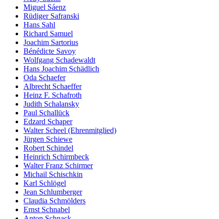
Miguel Sáenz
Rüdiger Safranski
Hans Sahl
Richard Samuel
Joachim Sartorius
Bénédicte Savoy
Wolfgang Schadewaldt
Hans Joachim Schädlich
Oda Schaefer
Albrecht Schaeffer
Heinz F. Schafroth
Judith Schalansky
Paul Schallück
Edzard Schaper
Walter Scheel (Ehrenmitglied)
Jürgen Schiewe
Robert Schindel
Heinrich Schirmbeck
Walter Franz Schirmer
Michail Schischkin
Karl Schlögel
Jean Schlumberger
Claudia Schmölders
Ernst Schnabel
Anton Schnack