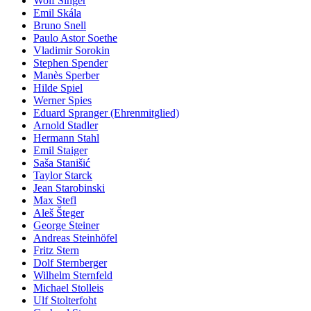
Wolf Singer
Emil Skála
Bruno Snell
Paulo Astor Soethe
Vladimir Sorokin
Stephen Spender
Manès Sperber
Hilde Spiel
Werner Spies
Eduard Spranger (Ehrenmitglied)
Arnold Stadler
Hermann Stahl
Emil Staiger
Saša Stanišić
Taylor Starck
Jean Starobinski
Max Stefl
Aleš Šteger
George Steiner
Andreas Steinhöfel
Fritz Stern
Dolf Sternberger
Wilhelm Sternfeld
Michael Stolleis
Ulf Stolterfoht