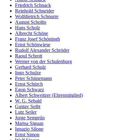
Friedrich Schnack
Reinhold Schneider
Wolfdietrich Schnurre
August Scholtis
Hans Scholz
Albrecht Schöne
Franz Josef Schöningh
Ernst Schönwiese
Rudolf Alexander Schröder
Raoul Schrott
Werner von der Schulenburg
Gerhard Schulz
Ingo Schulze
Peter Schünemann
Ernst Schürch
Egon Schwarz
Albert Schweitzer (Ehrenmitglied)
W. G. Sebald
Gustav Seibt
Lutz Seiler
Jorge Semprún
Marisa Siguan
Ignazio Silone
Ernst Simon