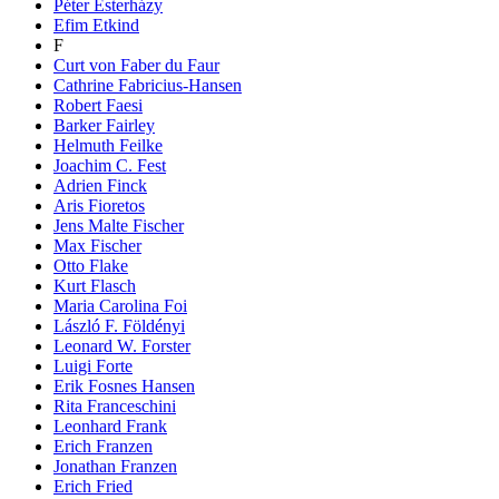
Péter Esterházy
Efim Etkind
F
Curt von Faber du Faur
Cathrine Fabricius-Hansen
Robert Faesi
Barker Fairley
Helmuth Feilke
Joachim C. Fest
Adrien Finck
Aris Fioretos
Jens Malte Fischer
Max Fischer
Otto Flake
Kurt Flasch
Maria Carolina Foi
László F. Földényi
Leonard W. Forster
Luigi Forte
Erik Fosnes Hansen
Rita Franceschini
Leonhard Frank
Erich Franzen
Jonathan Franzen
Erich Fried