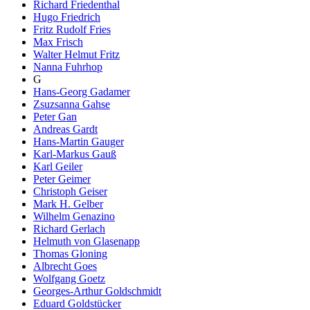
Richard Friedenthal
Hugo Friedrich
Fritz Rudolf Fries
Max Frisch
Walter Helmut Fritz
Nanna Fuhrhop
G
Hans-Georg Gadamer
Zsuzsanna Gahse
Peter Gan
Andreas Gardt
Hans-Martin Gauger
Karl-Markus Gauß
Karl Geiler
Peter Geimer
Christoph Geiser
Mark H. Gelber
Wilhelm Genazino
Richard Gerlach
Helmuth von Glasenapp
Thomas Gloning
Albrecht Goes
Wolfgang Goetz
Georges-Arthur Goldschmidt
Eduard Goldstücker