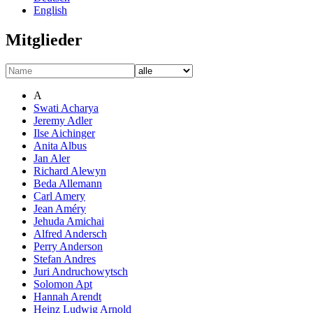
English
Mitglieder
A
Swati Acharya
Jeremy Adler
Ilse Aichinger
Anita Albus
Jan Aler
Richard Alewyn
Beda Allemann
Carl Amery
Jean Améry
Jehuda Amichai
Alfred Andersch
Perry Anderson
Stefan Andres
Juri Andruchowytsch
Solomon Apt
Hannah Arendt
Heinz Ludwig Arnold