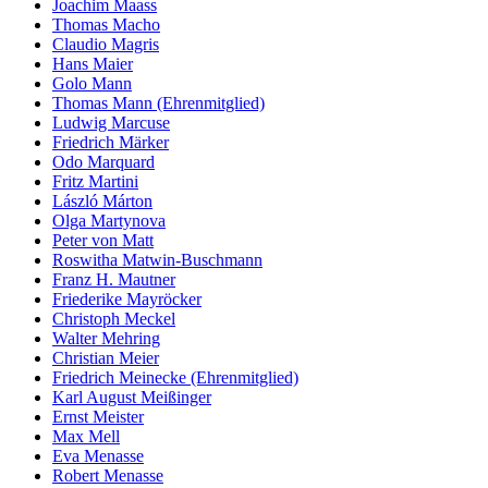
Joachim Maass
Thomas Macho
Claudio Magris
Hans Maier
Golo Mann
Thomas Mann (Ehrenmitglied)
Ludwig Marcuse
Friedrich Märker
Odo Marquard
Fritz Martini
László Márton
Olga Martynova
Peter von Matt
Roswitha Matwin-Buschmann
Franz H. Mautner
Friederike Mayröcker
Christoph Meckel
Walter Mehring
Christian Meier
Friedrich Meinecke (Ehrenmitglied)
Karl August Meißinger
Ernst Meister
Max Mell
Eva Menasse
Robert Menasse