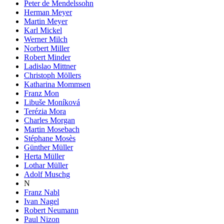
Peter de Mendelssohn
Herman Meyer
Martin Meyer
Karl Mickel
Werner Milch
Norbert Miller
Robert Minder
Ladislao Mittner
Christoph Möllers
Katharina Mommsen
Franz Mon
Libuše Moníková
Terézia Mora
Charles Morgan
Martin Mosebach
Stéphane Mosès
Günther Müller
Herta Müller
Lothar Müller
Adolf Muschg
N
Franz Nabl
Ivan Nagel
Robert Neumann
Paul Nizon