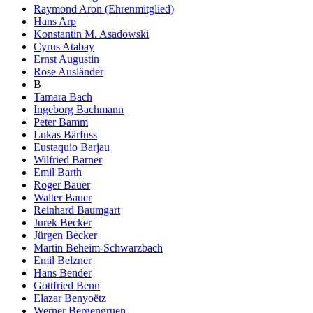
Raymond Aron (Ehrenmitglied)
Hans Arp
Konstantin M. Asadowski
Cyrus Atabay
Ernst Augustin
Rose Ausländer
B
Tamara Bach
Ingeborg Bachmann
Peter Bamm
Lukas Bärfuss
Eustaquio Barjau
Wilfried Barner
Emil Barth
Roger Bauer
Walter Bauer
Reinhard Baumgart
Jurek Becker
Jürgen Becker
Martin Beheim-Schwarzbach
Emil Belzner
Hans Bender
Gottfried Benn
Elazar Benyoëtz
Werner Bergengruen