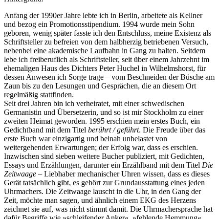
Anfang der 1990er Jahre lebte ich in Berlin, arbeitete als Kellner
und bezog ein Promotionsstipendium. 1994 wurde mein Sohn
geboren, wenig später fasste ich den Entschluss, meine Existenz als
Schriftsteller zu befreien von dem halbherzig betriebenen Versuch,
nebenbei eine akademische Laufbahn in Gang zu halten. Seitdem
lebe ich freiberuflich als Schriftsteller, seit über einem Jahrzehnt im
ehemaligen Haus des Dichters Peter Huchel in Wilhelmshorst, für
dessen Anwesen ich Sorge trage – vom Beschneiden der Büsche am
Zaun bis zu den Lesungen und Gesprächen, die an diesem Ort
regelmäßig stattfinden.
Seit drei Jahren bin ich verheiratet, mit einer schwedischen
Germanistin und Übersetzerin, und so ist mir Stockholm zu einer
zweiten Heimat geworden. 1995 erschien mein erstes Buch, ein
Gedichtband mit dem Titel
berührt / geführt
. Die Freude über das
erste Buch war einzigartig und beinah unbelastet von
weitergehenden Erwartungen; der Erfolg war, dass es erschien.
Inzwischen sind sieben weitere Bucher publiziert, mit Gedichten,
Essays und Erzählungen, darunter ein Erzählband mit dem Titel
Die
Zeitwaage
– Liebhaber mechanischer Uhren wissen, dass es dieses
Gerät tatsächlich gibt, es gehört zur Grundausstattung eines jeden
Uhrmachers. Die Zeitwaage lauscht in die Uhr, in den Gang der
Zeit, möchte man sagen, und ähnlich einem EKG des Herzens
zeichnet sie auf, was nicht stimmt damit. Die Uhrmachersprache hat
dafür Begriffe wie »schleifender Anker«, »fehlende Hemmung«