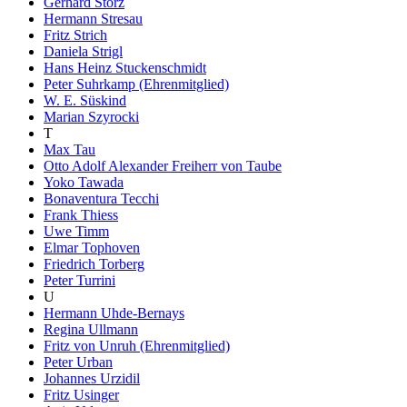
Gerhard Storz
Hermann Stresau
Fritz Strich
Daniela Strigl
Hans Heinz Stuckenschmidt
Peter Suhrkamp (Ehrenmitglied)
W. E. Süskind
Marian Szyrocki
T
Max Tau
Otto Adolf Alexander Freiherr von Taube
Yoko Tawada
Bonaventura Tecchi
Frank Thiess
Uwe Timm
Elmar Tophoven
Friedrich Torberg
Peter Turrini
U
Hermann Uhde-Bernays
Regina Ullmann
Fritz von Unruh (Ehrenmitglied)
Peter Urban
Johannes Urzidil
Fritz Usinger