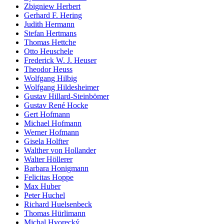
Zbigniew Herbert
Gerhard F. Hering
Judith Hermann
Stefan Hertmans
Thomas Hettche
Otto Heuschele
Frederick W. J. Heuser
Theodor Heuss
Wolfgang Hilbig
Wolfgang Hildesheimer
Gustav Hillard-Steinbömer
Gustav René Hocke
Gert Hofmann
Michael Hofmann
Werner Hofmann
Gisela Holfter
Walther von Hollander
Walter Höllerer
Barbara Honigmann
Felicitas Hoppe
Max Huber
Peter Huchel
Richard Huelsenbeck
Thomas Hürlimann
Michal Hvorecký