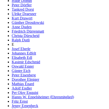
Hilde Domin
Peter Dörfler
Tankred Dorst
Ulrike Draesner
Kurt Drawert
Günther Drosdowski
Anne Duden
Friedrich Dürrenmatt
Christa Dürscheid
Ralph Dutli
E
Josef Eberle
Johannes Edfelt
Elisabeth Edl
Kasimir Edschmid
Oswald Egger
Günter Eich
Peter Eisenberg
Dorothee Elmiger
Mathias Énard
Adolf Endler
Per Olov Enquist
Hanns W. Eppelsheimer (Ehrenmitglied)
Fritz Ernst
Jenny Erpenbeck