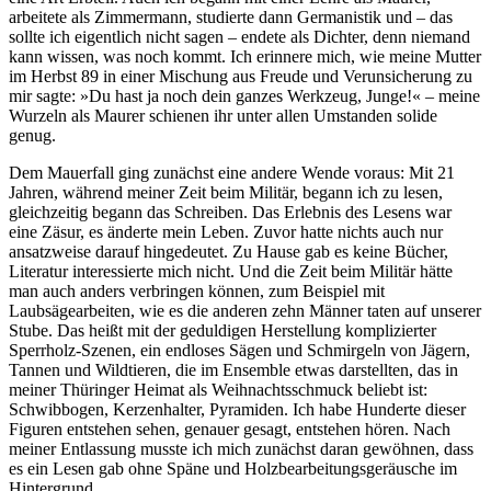
arbeitete als Zimmermann, studierte dann Germanistik und – das
sollte ich eigentlich nicht sagen – endete als Dichter, denn niemand
kann wissen, was noch kommt. Ich erinnere mich, wie meine Mutter
im Herbst 89 in einer Mischung aus Freude und Verunsicherung zu
mir sagte: »Du hast ja noch dein ganzes Werkzeug, Junge!« – meine
Wurzeln als Maurer schienen ihr unter allen Umstanden solide
genug.
Dem Mauerfall ging zunächst eine andere Wende voraus: Mit 21
Jahren, während meiner Zeit beim Militär, begann ich zu lesen,
gleichzeitig begann das Schreiben. Das Erlebnis des Lesens war
eine Zäsur, es änderte mein Leben. Zuvor hatte nichts auch nur
ansatzweise darauf hingedeutet. Zu Hause gab es keine Bücher,
Literatur interessierte mich nicht. Und die Zeit beim Militär hätte
man auch anders verbringen können, zum Beispiel mit
Laubsägearbeiten, wie es die anderen zehn Männer taten auf unserer
Stube. Das heißt mit der geduldigen Herstellung komplizierter
Sperrholz-Szenen, ein endloses Sägen und Schmirgeln von Jägern,
Tannen und Wildtieren, die im Ensemble etwas darstellten, das in
meiner Thüringer Heimat als Weihnachtsschmuck beliebt ist:
Schwibbogen, Kerzenhalter, Pyramiden. Ich habe Hunderte dieser
Figuren entstehen sehen, genauer gesagt, entstehen hören. Nach
meiner Entlassung musste ich mich zunächst daran gewöhnen, dass
es ein Lesen gab ohne Späne und Holzbearbeitungsgeräusche im
Hintergrund.