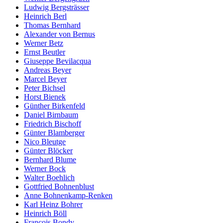
Ludwig Bergsträsser
Heinrich Berl
Thomas Bernhard
Alexander von Bernus
Werner Betz
Ernst Beutler
Giuseppe Bevilacqua
Andreas Beyer
Marcel Beyer
Peter Bichsel
Horst Bienek
Günther Birkenfeld
Daniel Birnbaum
Friedrich Bischoff
Günter Blamberger
Nico Bleutge
Günter Blöcker
Bernhard Blume
Werner Bock
Walter Boehlich
Gottfried Bohnenblust
Anne Bohnenkamp-Renken
Karl Heinz Bohrer
Heinrich Böll
François Bondy