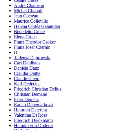
Cesare Cases
André Chamson
Michel Chaouli
Jean Cocteau
Maurice Colleville
Helena Cortés Gabaudan
Benedetto Croce
Elena Croce
Franz Theodor Csokor
Franz Josef Czernin
D
Tadeusz Dąbrowski
Carl Dahlhaus
Daniela Danz
Claudia Dathe
Claude David
Karl Dedecius
Friedrich Christian Delius
Christian Demand
Peter Demetz
Radka Denemarková
Heinrich Detering
Valentina Di Rosa
Friedrich Dieckmann
Heimito von Doderer