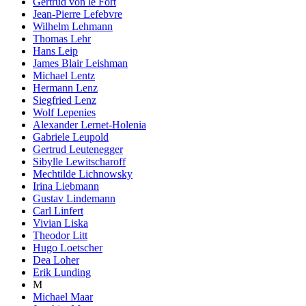
Gertrud von le Fort
Jean-Pierre Lefebvre
Wilhelm Lehmann
Thomas Lehr
Hans Leip
James Blair Leishman
Michael Lentz
Hermann Lenz
Siegfried Lenz
Wolf Lepenies
Alexander Lernet-Holenia
Gabriele Leupold
Gertrud Leutenegger
Sibylle Lewitscharoff
Mechtilde Lichnowsky
Irina Liebmann
Gustav Lindemann
Carl Linfert
Vivian Liska
Theodor Litt
Hugo Loetscher
Dea Loher
Erik Lunding
M
Michael Maar