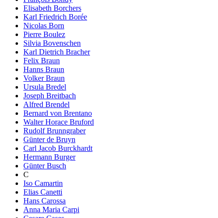
Elisabeth Borchers
Karl Friedrich Borée
Nicolas Born
Pierre Boulez
Silvia Bovenschen
Karl Dietrich Bracher
Felix Braun
Hanns Braun
Volker Braun
Ursula Bredel
Joseph Breitbach
Alfred Brendel
Bernard von Brentano
Walter Horace Bruford
Rudolf Brunngraber
Günter de Bruyn
Carl Jacob Burckhardt
Hermann Burger
Günter Busch
C
Iso Camartin
Elias Canetti
Hans Carossa
Anna Maria Carpi