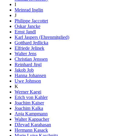
I
Meinrad Inglin
J
Philippe Jaccottet
Oskar Jancke
Ernst Jandl
Karl Jaspers (Ehrenmitglied)
Gotthard Jedlicka
Elfriede Jelinek
Walter Jens
Christian Jenssen
Reinhard Jirgl
Jakob Job
Hanna Johansen
Uwe Johnson
K
Werner Kaegi
Erich von Kahler
Joachim Kaiser
Joachim Kalka
Anja Kampmann
Walter Kappacher
Dževad Karahasan
Hermann Kasack
Marie Luise Kaschnitz