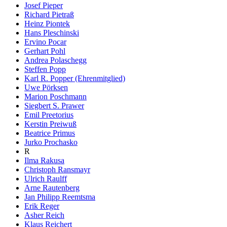
Josef Pieper
Richard Pietraß
Heinz Piontek
Hans Pleschinski
Ervino Pocar
Gerhart Pohl
Andrea Polaschegg
Steffen Popp
Karl R. Popper (Ehrenmitglied)
Uwe Pörksen
Marion Poschmann
Siegbert S. Prawer
Emil Preetorius
Kerstin Preiwuß
Beatrice Primus
Jurko Prochasko
R
Ilma Rakusa
Christoph Ransmayr
Ulrich Raulff
Arne Rautenberg
Jan Philipp Reemtsma
Erik Reger
Asher Reich
Klaus Reichert