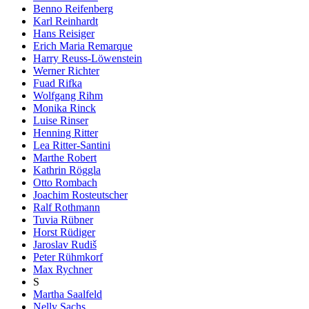
Benno Reifenberg
Karl Reinhardt
Hans Reisiger
Erich Maria Remarque
Harry Reuss-Löwenstein
Werner Richter
Fuad Rifka
Wolfgang Rihm
Monika Rinck
Luise Rinser
Henning Ritter
Lea Ritter-Santini
Marthe Robert
Kathrin Röggla
Otto Rombach
Joachim Rosteutscher
Ralf Rothmann
Tuvia Rübner
Horst Rüdiger
Jaroslav Rudiš
Peter Rühmkorf
Max Rychner
S
Martha Saalfeld
Nelly Sachs