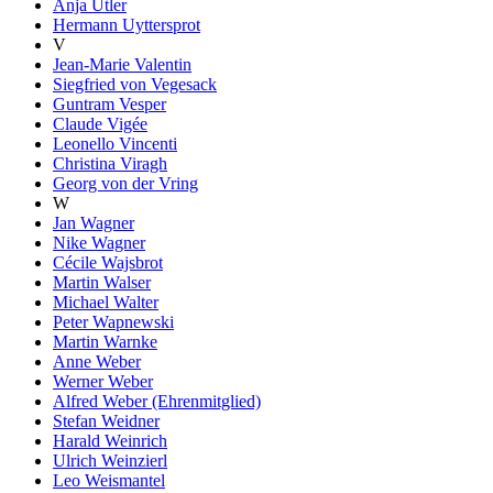
Anja Utler
Hermann Uyttersprot
V
Jean-Marie Valentin
Siegfried von Vegesack
Guntram Vesper
Claude Vigée
Leonello Vincenti
Christina Viragh
Georg von der Vring
W
Jan Wagner
Nike Wagner
Cécile Wajsbrot
Martin Walser
Michael Walter
Peter Wapnewski
Martin Warnke
Anne Weber
Werner Weber
Alfred Weber (Ehrenmitglied)
Stefan Weidner
Harald Weinrich
Ulrich Weinzierl
Leo Weismantel