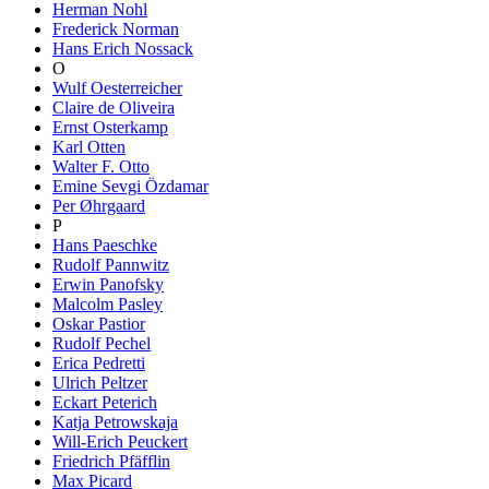
Herman Nohl
Frederick Norman
Hans Erich Nossack
O
Wulf Oesterreicher
Claire de Oliveira
Ernst Osterkamp
Karl Otten
Walter F. Otto
Emine Sevgi Özdamar
Per Øhrgaard
P
Hans Paeschke
Rudolf Pannwitz
Erwin Panofsky
Malcolm Pasley
Oskar Pastior
Rudolf Pechel
Erica Pedretti
Ulrich Peltzer
Eckart Peterich
Katja Petrowskaja
Will-Erich Peuckert
Friedrich Pfäfflin
Max Picard