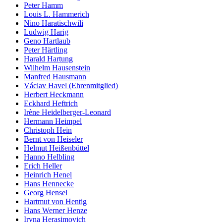
Peter Hamm
Louis L. Hammerich
Nino Haratischwili
Ludwig Harig
Geno Hartlaub
Peter Härtling
Harald Hartung
Wilhelm Hausenstein
Manfred Hausmann
Václav Havel (Ehrenmitglied)
Herbert Heckmann
Eckhard Heftrich
Irène Heidelberger-Leonard
Hermann Heimpel
Christoph Hein
Bernt von Heiseler
Helmut Heißenbüttel
Hanno Helbling
Erich Heller
Heinrich Henel
Hans Hennecke
Georg Hensel
Hartmut von Hentig
Hans Werner Henze
Iryna Herasimovich