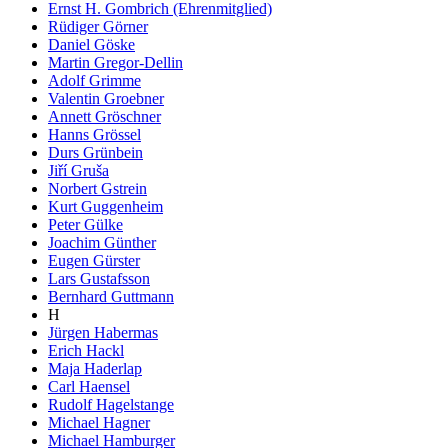
Ernst H. Gombrich (Ehrenmitglied)
Rüdiger Görner
Daniel Göske
Martin Gregor-Dellin
Adolf Grimme
Valentin Groebner
Annett Gröschner
Hanns Grössel
Durs Grünbein
Jiří Gruša
Norbert Gstrein
Kurt Guggenheim
Peter Gülke
Joachim Günther
Eugen Gürster
Lars Gustafsson
Bernhard Guttmann
H
Jürgen Habermas
Erich Hackl
Maja Haderlap
Carl Haensel
Rudolf Hagelstange
Michael Hagner
Michael Hamburger