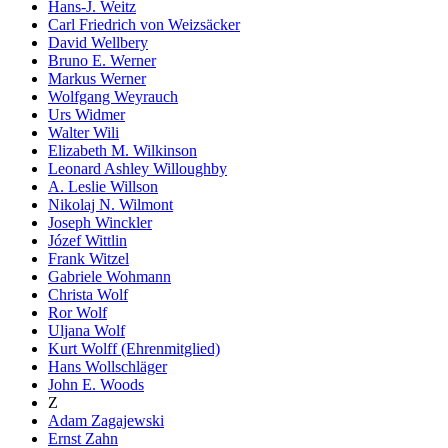
Hans-J. Weitz
Carl Friedrich von Weizsäcker
David Wellbery
Bruno E. Werner
Markus Werner
Wolfgang Weyrauch
Urs Widmer
Walter Wili
Elizabeth M. Wilkinson
Leonard Ashley Willoughby
A. Leslie Willson
Nikolaj N. Wilmont
Joseph Winckler
Józef Wittlin
Frank Witzel
Gabriele Wohmann
Christa Wolf
Ror Wolf
Uljana Wolf
Kurt Wolff (Ehrenmitglied)
Hans Wollschläger
John E. Woods
Z
Adam Zagajewski
Ernst Zahn