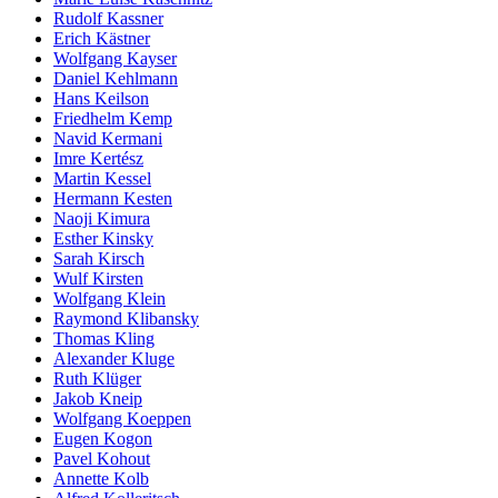
Rudolf Kassner
Erich Kästner
Wolfgang Kayser
Daniel Kehlmann
Hans Keilson
Friedhelm Kemp
Navid Kermani
Imre Kertész
Martin Kessel
Hermann Kesten
Naoji Kimura
Esther Kinsky
Sarah Kirsch
Wulf Kirsten
Wolfgang Klein
Raymond Klibansky
Thomas Kling
Alexander Kluge
Ruth Klüger
Jakob Kneip
Wolfgang Koeppen
Eugen Kogon
Pavel Kohout
Annette Kolb