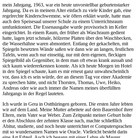
mein Jahrgang, 1963, war ein heute unvorstellbar geburtenstarker
Jahrgang. Da es in meinem Alter einfach zu viele Kinder gab, eine
regelrechte Kinderschwemme, wie öfters erklärt wurde, hatte man
auch den Speisesaal unserer Schule zu einem Unterrichtsraum
umfunktioniert. Die Essenausgabe wurde provisorisch im Keller
eingerichtet. In einem Raum, der früher als Waschraum gedient
hatte, lagen jetzt schmale, hölzerne Platten über den Waschbecken,
die Wasserhähne waren abmontiert. Entlang der gekachelten, mit
Spiegeln besetzten Wände saßen wir dann wie an langen, festlichen
Tafeln, wenn auch nur einseitig, nur mit dem eigenen, fleckigen
Spiegelbild als Gegenüber, in dem man oft etwas krank aussah und
sich kaum wiedererkennen konnte. Als ich heute Morgen im Hotel
in den Spiegel schaute, kam es mir erneut ganz unwahrscheinlich
vor, dass ich es sein würde, der an diesem Tag vor einer Akademie
zu sprechen hätte, und nicht Thorsten, Thomas, Uwe, Heiko,
Andreas oder wie auch immer die Namen meines überfüllten
Jahrgangs in der Regel lauteten.
Ich wurde in Gera in Ostthüringen geboren. Die ersten Jahre lebten
wir auf dem Land. Meine Mutter arbeitete auf dem Bauernhof ihrer
Eltern, mein Vater war Weber. Zum Zeitpunkt meiner Geburt holte
er den Abschluss der zehnten Klasse nach, machte schließlich
Abitur, studierte, und noch heute unterrichtet er Computersprachen
mit so wundersamen Namen wie Oracle. Vielleicht besteht darin
eine Art Erbteil. Auch ich begann mit einer Lehre als Maurer,