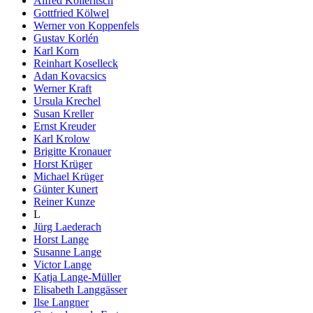
Alfred Kolleritsch
Gottfried Kölwel
Werner von Koppenfels
Gustav Korlén
Karl Korn
Reinhart Koselleck
Adan Kovacsics
Werner Kraft
Ursula Krechel
Susan Kreller
Ernst Kreuder
Karl Krolow
Brigitte Kronauer
Horst Krüger
Michael Krüger
Günter Kunert
Reiner Kunze
L
Jürg Laederach
Horst Lange
Susanne Lange
Victor Lange
Katja Lange-Müller
Elisabeth Langgässer
Ilse Langner