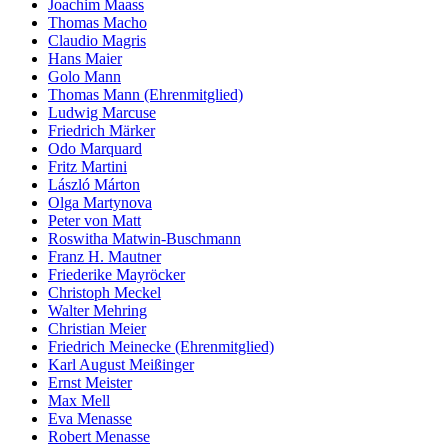
Joachim Maass
Thomas Macho
Claudio Magris
Hans Maier
Golo Mann
Thomas Mann (Ehrenmitglied)
Ludwig Marcuse
Friedrich Märker
Odo Marquard
Fritz Martini
László Márton
Olga Martynova
Peter von Matt
Roswitha Matwin-Buschmann
Franz H. Mautner
Friederike Mayröcker
Christoph Meckel
Walter Mehring
Christian Meier
Friedrich Meinecke (Ehrenmitglied)
Karl August Meißinger
Ernst Meister
Max Mell
Eva Menasse
Robert Menasse