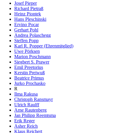
Josef Pieper
Richard Pietraß
Heinz Piontek
Hans Pleschinski
Ervino Pocar
Gerhart Pohl
Andrea Polaschegg
Steffen Popp
Karl R. Popper (Ehrenmitglied)
Uwe Pörksen
Marion Poschmann
Siegbert S. Prawer
Emil Preetorius
Kerstin Preiwuß
Beatrice Primus
Jurko Prochasko
R
Ilma Rakusa
Christoph Ransmayr
Ulrich Raulff
Arne Rautenberg
Jan Philipp Reemtsma
Erik Reger
Asher Reich
Klaus Reichert