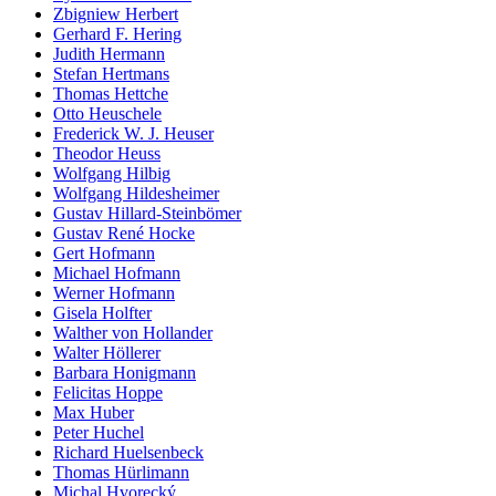
Zbigniew Herbert
Gerhard F. Hering
Judith Hermann
Stefan Hertmans
Thomas Hettche
Otto Heuschele
Frederick W. J. Heuser
Theodor Heuss
Wolfgang Hilbig
Wolfgang Hildesheimer
Gustav Hillard-Steinbömer
Gustav René Hocke
Gert Hofmann
Michael Hofmann
Werner Hofmann
Gisela Holfter
Walther von Hollander
Walter Höllerer
Barbara Honigmann
Felicitas Hoppe
Max Huber
Peter Huchel
Richard Huelsenbeck
Thomas Hürlimann
Michal Hvorecký