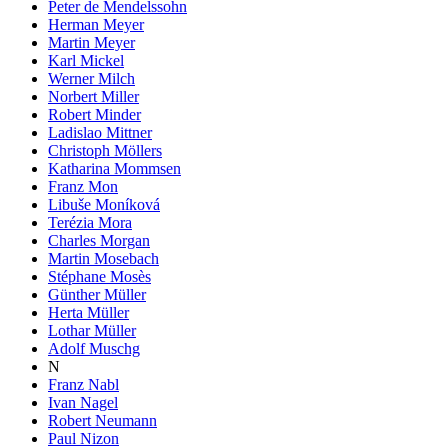
Peter de Mendelssohn
Herman Meyer
Martin Meyer
Karl Mickel
Werner Milch
Norbert Miller
Robert Minder
Ladislao Mittner
Christoph Möllers
Katharina Mommsen
Franz Mon
Libuše Moníková
Terézia Mora
Charles Morgan
Martin Mosebach
Stéphane Mosès
Günther Müller
Herta Müller
Lothar Müller
Adolf Muschg
N
Franz Nabl
Ivan Nagel
Robert Neumann
Paul Nizon