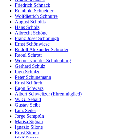
Friedrich Schnack
Reinhold Schneider
Wolfdietrich Schnurre
August Scholtis
Hans Scholz
Albrecht Schöne
Franz Josef Schöningh
Ernst Schönwiese
Rudolf Alexander Schröder
Raoul Schrott
Werner von der Schulenburg
Gerhard Schulz
Ingo Schulze
Peter Schünemann
Ernst Schürch
Egon Schwarz
Albert Schweitzer (Ehrenmitglied)
W. G. Sebald
Gustav Seibt
Lutz Seiler
Jorge Semprún
Marisa Siguan
Ignazio Silone
Ernst Simon