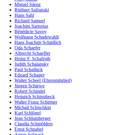
Miguel Sáenz
Rüdiger Safranski
Hans Sahl
Richard Samuel
Joachim Sartorius
Bénédicte Savoy
Wolfgang Schadewaldt
Hans Joachim Schädlich
Oda Schaefer
Albrecht Schaeffer
Heinz F. Schafroth
Judith Schalansky
Paul Schallück
Edzard Schaper
Walter Scheel (Ehrenmitglied)
Jürgen Schiewe
Robert Schindel
Heinrich Schirmbeck
Walter Franz Schirmer
Michail Schischkin
Karl Schlögel
Jean Schlumberger
Claudia Schmölders
Ernst Schnabel
Anton Schnack