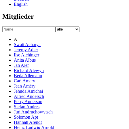
English
Mitglieder
A
Swati Acharya
Jeremy Adler
Ilse Aichinger
Anita Albus
Jan Aler
Richard Alewyn
Beda Allemann
Carl Amery
Jean Améry
Jehuda Amichai
Alfred Andersch
Perry Anderson
Stefan Andres
Juri Andruchowytsch
Solomon Apt
Hannah Arendt
Heinz Ludwig Arnold