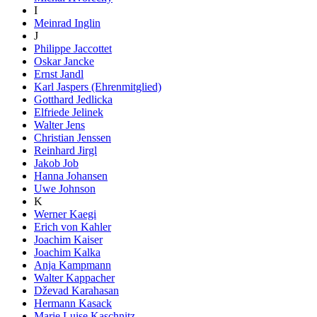
I
Meinrad Inglin
J
Philippe Jaccottet
Oskar Jancke
Ernst Jandl
Karl Jaspers (Ehrenmitglied)
Gotthard Jedlicka
Elfriede Jelinek
Walter Jens
Christian Jenssen
Reinhard Jirgl
Jakob Job
Hanna Johansen
Uwe Johnson
K
Werner Kaegi
Erich von Kahler
Joachim Kaiser
Joachim Kalka
Anja Kampmann
Walter Kappacher
Dževad Karahasan
Hermann Kasack
Marie Luise Kaschnitz