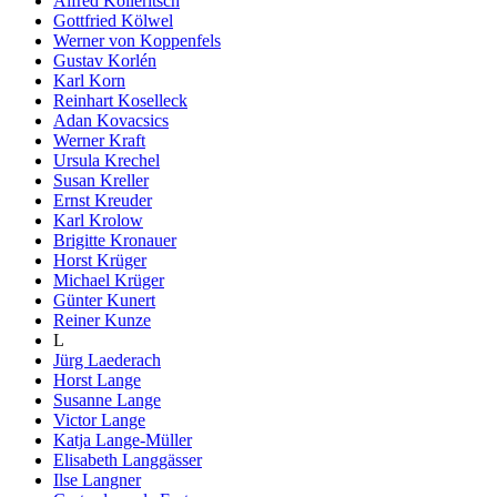
Alfred Kolleritsch
Gottfried Kölwel
Werner von Koppenfels
Gustav Korlén
Karl Korn
Reinhart Koselleck
Adan Kovacsics
Werner Kraft
Ursula Krechel
Susan Kreller
Ernst Kreuder
Karl Krolow
Brigitte Kronauer
Horst Krüger
Michael Krüger
Günter Kunert
Reiner Kunze
L
Jürg Laederach
Horst Lange
Susanne Lange
Victor Lange
Katja Lange-Müller
Elisabeth Langgässer
Ilse Langner