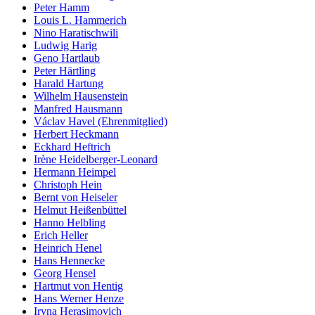
Peter Hamm
Louis L. Hammerich
Nino Haratischwili
Ludwig Harig
Geno Hartlaub
Peter Härtling
Harald Hartung
Wilhelm Hausenstein
Manfred Hausmann
Václav Havel (Ehrenmitglied)
Herbert Heckmann
Eckhard Heftrich
Irène Heidelberger-Leonard
Hermann Heimpel
Christoph Hein
Bernt von Heiseler
Helmut Heißenbüttel
Hanno Helbling
Erich Heller
Heinrich Henel
Hans Hennecke
Georg Hensel
Hartmut von Hentig
Hans Werner Henze
Iryna Herasimovich