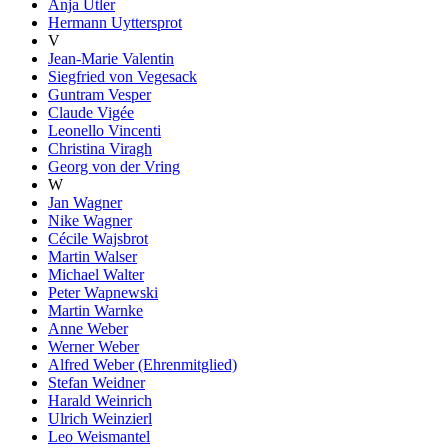
Anja Utler
Hermann Uyttersprot
V
Jean-Marie Valentin
Siegfried von Vegesack
Guntram Vesper
Claude Vigée
Leonello Vincenti
Christina Viragh
Georg von der Vring
W
Jan Wagner
Nike Wagner
Cécile Wajsbrot
Martin Walser
Michael Walter
Peter Wapnewski
Martin Warnke
Anne Weber
Werner Weber
Alfred Weber (Ehrenmitglied)
Stefan Weidner
Harald Weinrich
Ulrich Weinzierl
Leo Weismantel