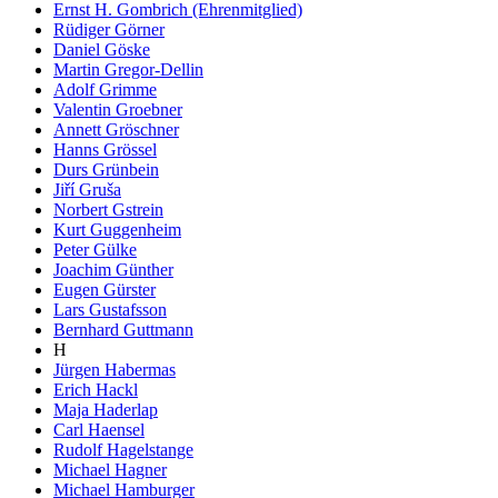
Ernst H. Gombrich (Ehrenmitglied)
Rüdiger Görner
Daniel Göske
Martin Gregor-Dellin
Adolf Grimme
Valentin Groebner
Annett Gröschner
Hanns Grössel
Durs Grünbein
Jiří Gruša
Norbert Gstrein
Kurt Guggenheim
Peter Gülke
Joachim Günther
Eugen Gürster
Lars Gustafsson
Bernhard Guttmann
H
Jürgen Habermas
Erich Hackl
Maja Haderlap
Carl Haensel
Rudolf Hagelstange
Michael Hagner
Michael Hamburger