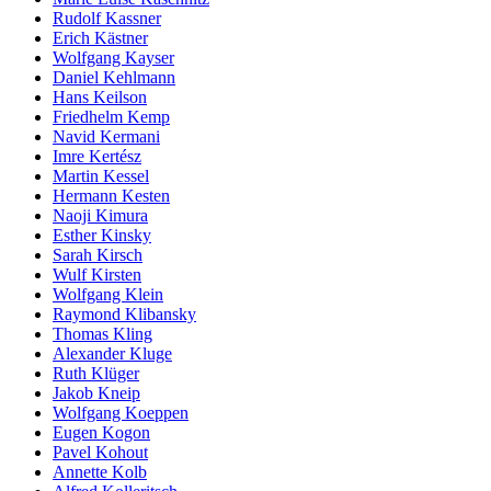
Rudolf Kassner
Erich Kästner
Wolfgang Kayser
Daniel Kehlmann
Hans Keilson
Friedhelm Kemp
Navid Kermani
Imre Kertész
Martin Kessel
Hermann Kesten
Naoji Kimura
Esther Kinsky
Sarah Kirsch
Wulf Kirsten
Wolfgang Klein
Raymond Klibansky
Thomas Kling
Alexander Kluge
Ruth Klüger
Jakob Kneip
Wolfgang Koeppen
Eugen Kogon
Pavel Kohout
Annette Kolb