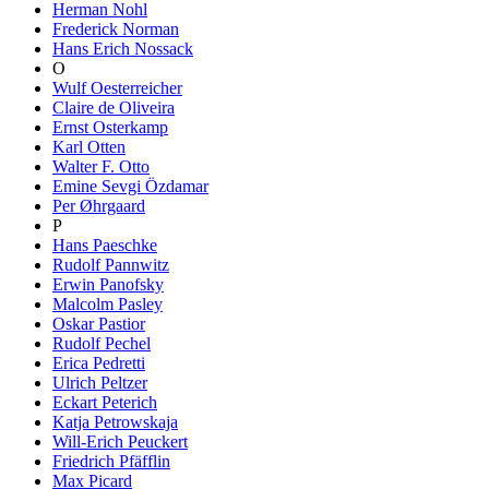
Herman Nohl
Frederick Norman
Hans Erich Nossack
O
Wulf Oesterreicher
Claire de Oliveira
Ernst Osterkamp
Karl Otten
Walter F. Otto
Emine Sevgi Özdamar
Per Øhrgaard
P
Hans Paeschke
Rudolf Pannwitz
Erwin Panofsky
Malcolm Pasley
Oskar Pastior
Rudolf Pechel
Erica Pedretti
Ulrich Peltzer
Eckart Peterich
Katja Petrowskaja
Will-Erich Peuckert
Friedrich Pfäfflin
Max Picard