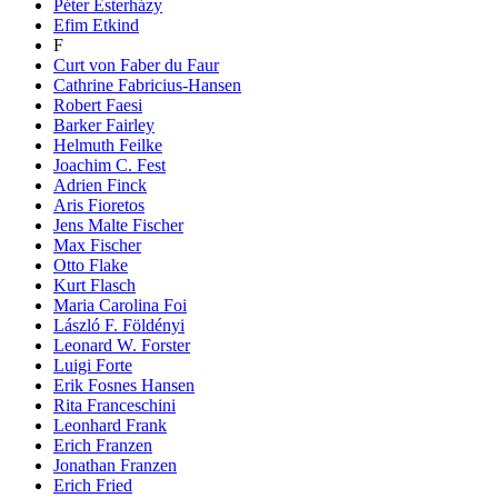
Péter Esterházy
Efim Etkind
F
Curt von Faber du Faur
Cathrine Fabricius-Hansen
Robert Faesi
Barker Fairley
Helmuth Feilke
Joachim C. Fest
Adrien Finck
Aris Fioretos
Jens Malte Fischer
Max Fischer
Otto Flake
Kurt Flasch
Maria Carolina Foi
László F. Földényi
Leonard W. Forster
Luigi Forte
Erik Fosnes Hansen
Rita Franceschini
Leonhard Frank
Erich Franzen
Jonathan Franzen
Erich Fried