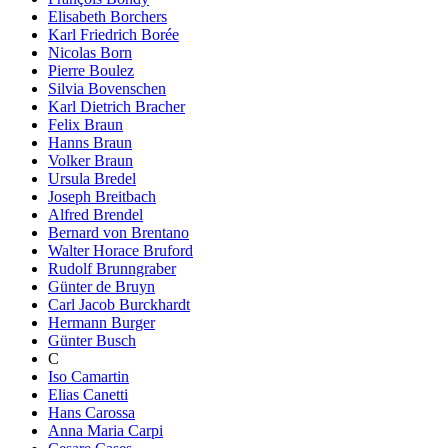
Elisabeth Borchers
Karl Friedrich Borée
Nicolas Born
Pierre Boulez
Silvia Bovenschen
Karl Dietrich Bracher
Felix Braun
Hanns Braun
Volker Braun
Ursula Bredel
Joseph Breitbach
Alfred Brendel
Bernard von Brentano
Walter Horace Bruford
Rudolf Brunngraber
Günter de Bruyn
Carl Jacob Burckhardt
Hermann Burger
Günter Busch
C
Iso Camartin
Elias Canetti
Hans Carossa
Anna Maria Carpi