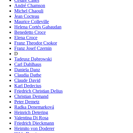
Cesare Cases
André Chamson
Michel Chaouli
Jean Cocteau
Maurice Colleville
Helena Cortés Gabaudan
Benedetto Croce
Elena Croce
Franz Theodor Csokor
Franz Josef Czernin
D
Tadeusz Dąbrowski
Carl Dahlhaus
Daniela Danz
Claudia Dathe
Claude David
Karl Dedecius
Friedrich Christian Delius
Christian Demand
Peter Demetz
Radka Denemarková
Heinrich Detering
Valentina Di Rosa
Friedrich Dieckmann
Heimito von Doderer