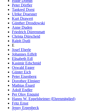
Hilde Domin
Peter Dörfler
Tankred Dorst
Ulrike Draesner
Kurt Drawert
Günther Drosdowski
Anne Duden
Friedrich Dürrenmatt
Christa Dürscheid
Ralph Dutli
E
Josef Eberle
Johannes Edfelt
Elisabeth Edl
Kasimir Edschmid
Oswald Egger
Günter Eich
Peter Eisenberg
Dorothee Elmiger
Mathias Énard
Adolf Endler
Per Olov Enquist
Hanns W. Eppelsheimer (Ehrenmitglied)
Fritz Ernst
Jenny Erpenbeck