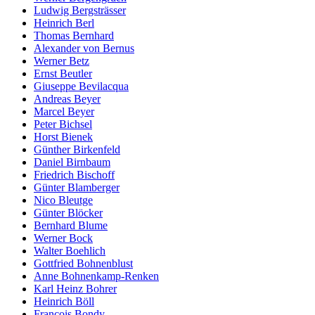
Ludwig Bergsträsser
Heinrich Berl
Thomas Bernhard
Alexander von Bernus
Werner Betz
Ernst Beutler
Giuseppe Bevilacqua
Andreas Beyer
Marcel Beyer
Peter Bichsel
Horst Bienek
Günther Birkenfeld
Daniel Birnbaum
Friedrich Bischoff
Günter Blamberger
Nico Bleutge
Günter Blöcker
Bernhard Blume
Werner Bock
Walter Boehlich
Gottfried Bohnenblust
Anne Bohnenkamp-Renken
Karl Heinz Bohrer
Heinrich Böll
François Bondy