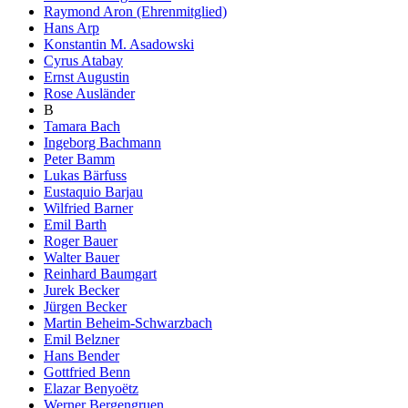
Raymond Aron (Ehrenmitglied)
Hans Arp
Konstantin M. Asadowski
Cyrus Atabay
Ernst Augustin
Rose Ausländer
B
Tamara Bach
Ingeborg Bachmann
Peter Bamm
Lukas Bärfuss
Eustaquio Barjau
Wilfried Barner
Emil Barth
Roger Bauer
Walter Bauer
Reinhard Baumgart
Jurek Becker
Jürgen Becker
Martin Beheim-Schwarzbach
Emil Belzner
Hans Bender
Gottfried Benn
Elazar Benyoëtz
Werner Bergengruen