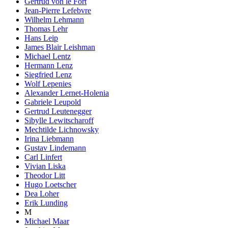
Gertrud von le Fort
Jean-Pierre Lefebvre
Wilhelm Lehmann
Thomas Lehr
Hans Leip
James Blair Leishman
Michael Lentz
Hermann Lenz
Siegfried Lenz
Wolf Lepenies
Alexander Lernet-Holenia
Gabriele Leupold
Gertrud Leutenegger
Sibylle Lewitscharoff
Mechtilde Lichnowsky
Irina Liebmann
Gustav Lindemann
Carl Linfert
Vivian Liska
Theodor Litt
Hugo Loetscher
Dea Loher
Erik Lunding
M
Michael Maar