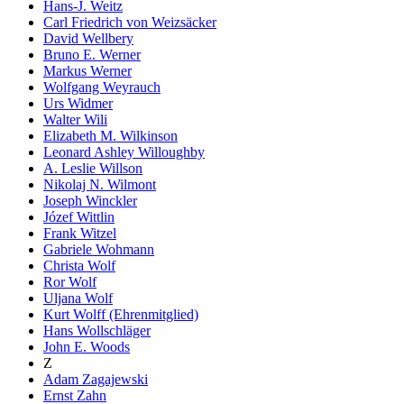
Hans-J. Weitz
Carl Friedrich von Weizsäcker
David Wellbery
Bruno E. Werner
Markus Werner
Wolfgang Weyrauch
Urs Widmer
Walter Wili
Elizabeth M. Wilkinson
Leonard Ashley Willoughby
A. Leslie Willson
Nikolaj N. Wilmont
Joseph Winckler
Józef Wittlin
Frank Witzel
Gabriele Wohmann
Christa Wolf
Ror Wolf
Uljana Wolf
Kurt Wolff (Ehrenmitglied)
Hans Wollschläger
John E. Woods
Z
Adam Zagajewski
Ernst Zahn