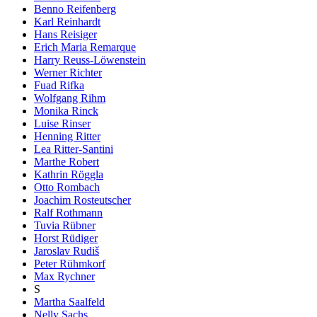
Benno Reifenberg
Karl Reinhardt
Hans Reisiger
Erich Maria Remarque
Harry Reuss-Löwenstein
Werner Richter
Fuad Rifka
Wolfgang Rihm
Monika Rinck
Luise Rinser
Henning Ritter
Lea Ritter-Santini
Marthe Robert
Kathrin Röggla
Otto Rombach
Joachim Rosteutscher
Ralf Rothmann
Tuvia Rübner
Horst Rüdiger
Jaroslav Rudiš
Peter Rühmkorf
Max Rychner
S
Martha Saalfeld
Nelly Sachs