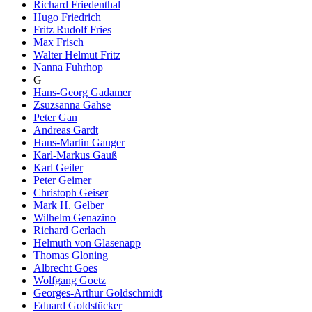
Richard Friedenthal
Hugo Friedrich
Fritz Rudolf Fries
Max Frisch
Walter Helmut Fritz
Nanna Fuhrhop
G
Hans-Georg Gadamer
Zsuzsanna Gahse
Peter Gan
Andreas Gardt
Hans-Martin Gauger
Karl-Markus Gauß
Karl Geiler
Peter Geimer
Christoph Geiser
Mark H. Gelber
Wilhelm Genazino
Richard Gerlach
Helmuth von Glasenapp
Thomas Gloning
Albrecht Goes
Wolfgang Goetz
Georges-Arthur Goldschmidt
Eduard Goldstücker