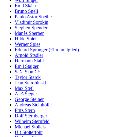
Wolf Singer
Emil Skála
Bruno Snell
Paulo Astor Soethe
Vladimir Sorokin
Stephen Spender
Manès Sperber
Hilde Spiel
Werner Spies
Eduard Spranger (Ehrenmitglied)
Arnold Stadler
Hermann Stahl
Emil Staiger
Saša Stanišić
Taylor Starck
Jean Starobinski
Max Stefl
Aleš Šteger
George Steiner
Andreas Steinhöfel
Fritz Stern
Dolf Sternberger
Wilhelm Sternfeld
Michael Stolleis
Ulf Stolterfoht