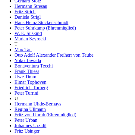
Gerhard Storz
Hermann Stresau
Fritz Strich
Daniela Strigl
Hans Heinz Stuckenschmidt
Peter Suhrkamp (Ehrenmitglied)
W. E. Süskind
Marian Szyrocki
T
Max Tau
Otto Adolf Alexander Freiherr von Taube
Yoko Tawada
Bonaventura Tecchi
Frank Thiess
Uwe Timm
Elmar Tophoven
Friedrich Torberg
Peter Turrini
U
Hermann Uhde-Bernays
Regina Ullmann
Fritz von Unruh (Ehrenmitglied)
Peter Urban
Johannes Urzidil
Fritz Usinger