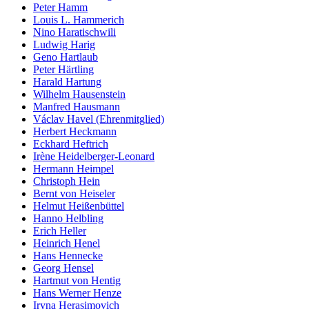
Peter Hamm
Louis L. Hammerich
Nino Haratischwili
Ludwig Harig
Geno Hartlaub
Peter Härtling
Harald Hartung
Wilhelm Hausenstein
Manfred Hausmann
Václav Havel (Ehrenmitglied)
Herbert Heckmann
Eckhard Heftrich
Irène Heidelberger-Leonard
Hermann Heimpel
Christoph Hein
Bernt von Heiseler
Helmut Heißenbüttel
Hanno Helbling
Erich Heller
Heinrich Henel
Hans Hennecke
Georg Hensel
Hartmut von Hentig
Hans Werner Henze
Iryna Herasimovich