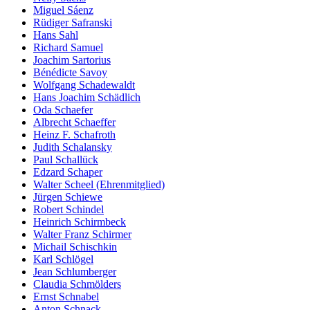
Miguel Sáenz
Rüdiger Safranski
Hans Sahl
Richard Samuel
Joachim Sartorius
Bénédicte Savoy
Wolfgang Schadewaldt
Hans Joachim Schädlich
Oda Schaefer
Albrecht Schaeffer
Heinz F. Schafroth
Judith Schalansky
Paul Schallück
Edzard Schaper
Walter Scheel (Ehrenmitglied)
Jürgen Schiewe
Robert Schindel
Heinrich Schirmbeck
Walter Franz Schirmer
Michail Schischkin
Karl Schlögel
Jean Schlumberger
Claudia Schmölders
Ernst Schnabel
Anton Schnack