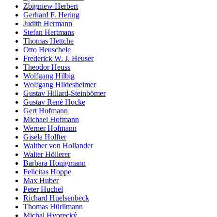
Zbigniew Herbert
Gerhard F. Hering
Judith Hermann
Stefan Hertmans
Thomas Hettche
Otto Heuschele
Frederick W. J. Heuser
Theodor Heuss
Wolfgang Hilbig
Wolfgang Hildesheimer
Gustav Hillard-Steinbömer
Gustav René Hocke
Gert Hofmann
Michael Hofmann
Werner Hofmann
Gisela Holfter
Walther von Hollander
Walter Höllerer
Barbara Honigmann
Felicitas Hoppe
Max Huber
Peter Huchel
Richard Huelsenbeck
Thomas Hürlimann
Michal Hvorecký