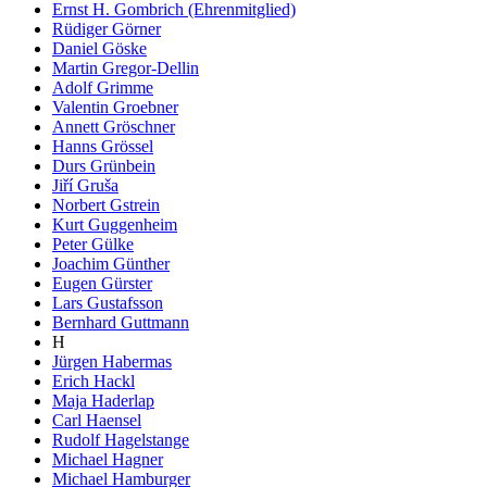
Ernst H. Gombrich (Ehrenmitglied)
Rüdiger Görner
Daniel Göske
Martin Gregor-Dellin
Adolf Grimme
Valentin Groebner
Annett Gröschner
Hanns Grössel
Durs Grünbein
Jiří Gruša
Norbert Gstrein
Kurt Guggenheim
Peter Gülke
Joachim Günther
Eugen Gürster
Lars Gustafsson
Bernhard Guttmann
H
Jürgen Habermas
Erich Hackl
Maja Haderlap
Carl Haensel
Rudolf Hagelstange
Michael Hagner
Michael Hamburger