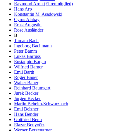
Raymond Aron (Ehrenmitglied)
Hans Arp
Konstantin M. Asadowski
Cyrus Atabay
Ernst Augustin
Rose Ausländer
B
Tamara Bach
Ingeborg Bachmann
Peter Bamm
Lukas Bärfuss
Eustaquio Barjau
Wilfried Barner
Emil Barth
Roger Bauer
Walter Bauer
Reinhard Baumgart
Jurek Becker
Jürgen Becker
Martin Beheim-Schwarzbach
Emil Belzner
Hans Bender
Gottfried Benn
Elazar Benyoëtz
Werner Bergengruen