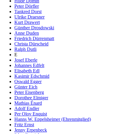
Hilde Domin
Peter Dörfler
Tankred Dorst
Ulrike Draesner
Kurt Drawert
Günther Drosdowski
Anne Duden
Friedrich Dürrenmatt
Christa Dürscheid
Ralph Dutli
E
Josef Eberle
Johannes Edfelt
Elisabeth Edl
Kasimir Edschmid
Oswald Egger
Günter Eich
Peter Eisenberg
Dorothee Elmiger
Mathias Énard
Adolf Endler
Per Olov Enquist
Hanns W. Eppelsheimer (Ehrenmitglied)
Fritz Ernst
Jenny Erpenbeck