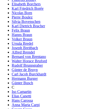
Elisabeth Borchers
Karl Friedrich Borée
Nicolas Born
Pierre Boulez
Silvia Bovenschen
Karl Dietrich Bracher
Felix Braun
Hanns Braun
Volker Braun
Ursula Bredel
Joseph Breitbach
Alfred Brendel
Bernard von Brentano
Walter Horace Bruford
Rudolf Brunngraber
Günter de Bruyn
Carl Jacob Burckhardt
Hermann Burger
Günter Busch
C
Iso Camartin
Elias Canetti
Hans Carossa
Anna Maria Carpi