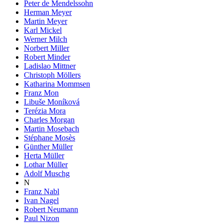
Peter de Mendelssohn
Herman Meyer
Martin Meyer
Karl Mickel
Werner Milch
Norbert Miller
Robert Minder
Ladislao Mittner
Christoph Möllers
Katharina Mommsen
Franz Mon
Libuše Moníková
Terézia Mora
Charles Morgan
Martin Mosebach
Stéphane Mosès
Günther Müller
Herta Müller
Lothar Müller
Adolf Muschg
N
Franz Nabl
Ivan Nagel
Robert Neumann
Paul Nizon