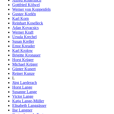
Alfred Kolleritsch
Gottfried Kölwel
Werner von Koppenfels
Gustav Korlén
Karl Korn
Reinhart Koselleck
Adan Kovacsics
Werner Kraft
Ursula Krechel
Susan Kreller
Ernst Kreuder
Karl Krolow
Brigitte Kronauer
Horst Krüger
Michael Krüger
Günter Kunert
Reiner Kunze
L
Jürg Laederach
Horst Lange
Susanne Lange
Victor Lange
Katja Lange-Müller
Elisabeth Langgässer
Ilse Langner