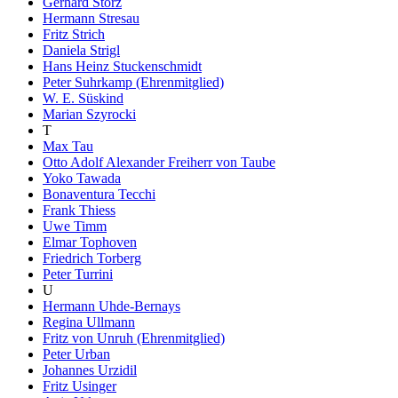
Gerhard Storz
Hermann Stresau
Fritz Strich
Daniela Strigl
Hans Heinz Stuckenschmidt
Peter Suhrkamp (Ehrenmitglied)
W. E. Süskind
Marian Szyrocki
T
Max Tau
Otto Adolf Alexander Freiherr von Taube
Yoko Tawada
Bonaventura Tecchi
Frank Thiess
Uwe Timm
Elmar Tophoven
Friedrich Torberg
Peter Turrini
U
Hermann Uhde-Bernays
Regina Ullmann
Fritz von Unruh (Ehrenmitglied)
Peter Urban
Johannes Urzidil
Fritz Usinger