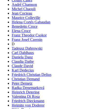
Cesare Cases
André Chamson
Michel Chaouli
Jean Cocteau
Maurice Colleville
Helena Cortés Gabaudan
Benedetto Croce
Elena Croce
Franz Theodor Csokor
Franz Josef Czernin
D
Tadeusz Dąbrowski
Carl Dahlhaus
Daniela Danz
Claudia Dathe
Claude David
Karl Dedecius
Friedrich Christian Delius
Christian Demand
Peter Demetz
Radka Denemarková
Heinrich Detering
Valentina Di Rosa
Friedrich Dieckmann
Heimito von Doderer