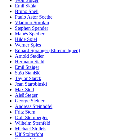
Wolf Singer
Emil Skála
Bruno Snell
Paulo Astor Soethe
Vladimir Sorokin
Stephen Spender
Manès Sperber
Hilde Spiel
Werner Spies
Eduard Spranger (Ehrenmitglied)
Arnold Stadler
Hermann Stahl
Emil Staiger
Saša Stanišić
Taylor Starck
Jean Starobinski
Max Stefl
Aleš Šteger
George Steiner
Andreas Steinhöfel
Fritz Stern
Dolf Sternberger
Wilhelm Sternfeld
Michael Stolleis
Ulf Stolterfoht