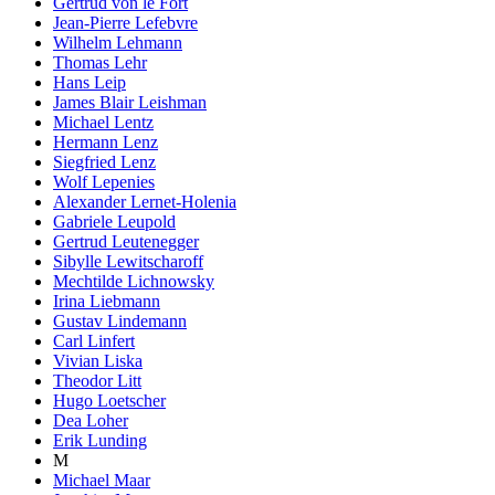
Gertrud von le Fort
Jean-Pierre Lefebvre
Wilhelm Lehmann
Thomas Lehr
Hans Leip
James Blair Leishman
Michael Lentz
Hermann Lenz
Siegfried Lenz
Wolf Lepenies
Alexander Lernet-Holenia
Gabriele Leupold
Gertrud Leutenegger
Sibylle Lewitscharoff
Mechtilde Lichnowsky
Irina Liebmann
Gustav Lindemann
Carl Linfert
Vivian Liska
Theodor Litt
Hugo Loetscher
Dea Loher
Erik Lunding
M
Michael Maar