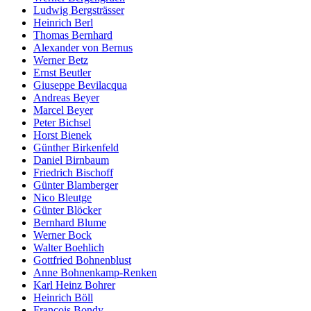
Ludwig Bergsträsser
Heinrich Berl
Thomas Bernhard
Alexander von Bernus
Werner Betz
Ernst Beutler
Giuseppe Bevilacqua
Andreas Beyer
Marcel Beyer
Peter Bichsel
Horst Bienek
Günther Birkenfeld
Daniel Birnbaum
Friedrich Bischoff
Günter Blamberger
Nico Bleutge
Günter Blöcker
Bernhard Blume
Werner Bock
Walter Boehlich
Gottfried Bohnenblust
Anne Bohnenkamp-Renken
Karl Heinz Bohrer
Heinrich Böll
François Bondy