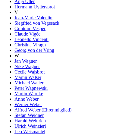
Anja Utler
Hermann Uyttersprot
V
Jean-Marie Valentin
Siegfried von Vegesack
Guntram Vesper
Claude Vigée
Leonello Vincenti
Christina Viragh
Georg von der Vring
W
Jan Wagner
Nike Wagner
Cécile Wajsbrot
Martin Walser
Michael Walter
Peter Wapnewski
Martin Warnke
Anne Weber
Werner Weber
Alfred Weber (Ehrenmitglied)
Stefan Weidner
Harald Weinrich
Ulrich Weinzierl
Leo Weismantel