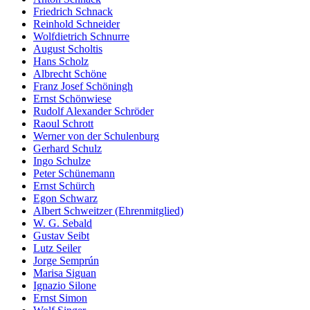
Friedrich Schnack
Reinhold Schneider
Wolfdietrich Schnurre
August Scholtis
Hans Scholz
Albrecht Schöne
Franz Josef Schöningh
Ernst Schönwiese
Rudolf Alexander Schröder
Raoul Schrott
Werner von der Schulenburg
Gerhard Schulz
Ingo Schulze
Peter Schünemann
Ernst Schürch
Egon Schwarz
Albert Schweitzer (Ehrenmitglied)
W. G. Sebald
Gustav Seibt
Lutz Seiler
Jorge Semprún
Marisa Siguan
Ignazio Silone
Ernst Simon