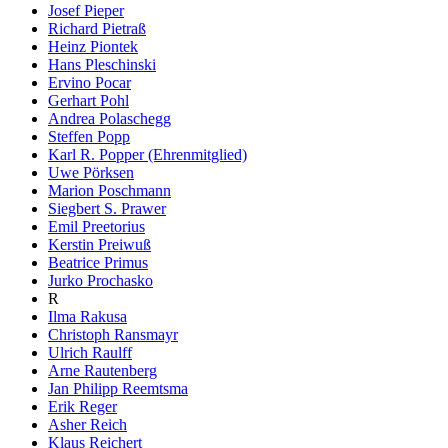
Josef Pieper
Richard Pietraß
Heinz Piontek
Hans Pleschinski
Ervino Pocar
Gerhart Pohl
Andrea Polaschegg
Steffen Popp
Karl R. Popper (Ehrenmitglied)
Uwe Pörksen
Marion Poschmann
Siegbert S. Prawer
Emil Preetorius
Kerstin Preiwuß
Beatrice Primus
Jurko Prochasko
R
Ilma Rakusa
Christoph Ransmayr
Ulrich Raulff
Arne Rautenberg
Jan Philipp Reemtsma
Erik Reger
Asher Reich
Klaus Reichert