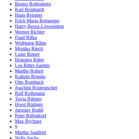
Benno Reifenberg
Karl Reinhardt
Hans Reisiger
Erich Maria Remarque
Harry Reuss-Löwenstein
Werner Richter
Fuad Rifka
Wolfgang Rihm
Monika Rinck
Luise Rinser
Henning Ritter
Lea Ritter-Santini
Marthe Robert
Kathrin Röggla
Otto Rombach
Joachim Rosteutscher
Ralf Rothmann
Tuvia Rübner
Horst Rüdiger
Jaroslav Rudiš
Peter Rühmkorf
Max Rychner
S
Martha Saalfeld
Nelly Sachs