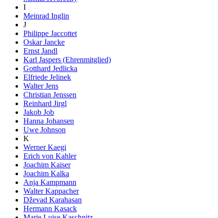
I
Meinrad Inglin
J
Philippe Jaccottet
Oskar Jancke
Ernst Jandl
Karl Jaspers (Ehrenmitglied)
Gotthard Jedlicka
Elfriede Jelinek
Walter Jens
Christian Jenssen
Reinhard Jirgl
Jakob Job
Hanna Johansen
Uwe Johnson
K
Werner Kaegi
Erich von Kahler
Joachim Kaiser
Joachim Kalka
Anja Kampmann
Walter Kappacher
Dževad Karahasan
Hermann Kasack
Marie Luise Kaschnitz