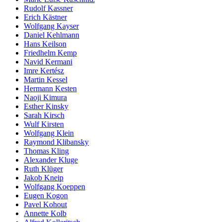
Rudolf Kassner
Erich Kästner
Wolfgang Kayser
Daniel Kehlmann
Hans Keilson
Friedhelm Kemp
Navid Kermani
Imre Kertész
Martin Kessel
Hermann Kesten
Naoji Kimura
Esther Kinsky
Sarah Kirsch
Wulf Kirsten
Wolfgang Klein
Raymond Klibansky
Thomas Kling
Alexander Kluge
Ruth Klüger
Jakob Kneip
Wolfgang Koeppen
Eugen Kogon
Pavel Kohout
Annette Kolb