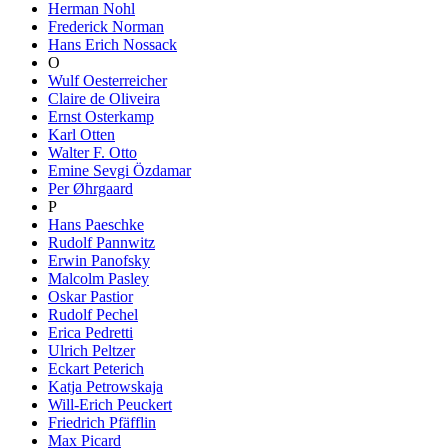
Herman Nohl
Frederick Norman
Hans Erich Nossack
O
Wulf Oesterreicher
Claire de Oliveira
Ernst Osterkamp
Karl Otten
Walter F. Otto
Emine Sevgi Özdamar
Per Øhrgaard
P
Hans Paeschke
Rudolf Pannwitz
Erwin Panofsky
Malcolm Pasley
Oskar Pastior
Rudolf Pechel
Erica Pedretti
Ulrich Peltzer
Eckart Peterich
Katja Petrowskaja
Will-Erich Peuckert
Friedrich Pfäfflin
Max Picard