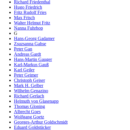
Richard Friedenthal
Hugo Friedrich
Fritz Rudolf Fries
Max Frisch
Walter Helmut Fritz
Nanna Fuhrhop
G
Hans-Georg Gadamer
Zsuzsanna Gahse
Peter Gan
Andreas Gardt
Hans-Martin Gauger
Karl-Markus Gauß
Karl Geiler
Peter Geimer
Christoph Geiser
Mark H. Gelber
Wilhelm Genazino
Richard Gerlach
Helmuth von Glasenapp
Thomas Gloning
Albrecht Goes
Wolfgang Goetz
Georges-Arthur Goldschmidt
Eduard Goldstücker