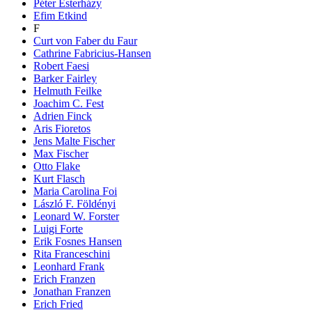
Péter Esterházy
Efim Etkind
F
Curt von Faber du Faur
Cathrine Fabricius-Hansen
Robert Faesi
Barker Fairley
Helmuth Feilke
Joachim C. Fest
Adrien Finck
Aris Fioretos
Jens Malte Fischer
Max Fischer
Otto Flake
Kurt Flasch
Maria Carolina Foi
László F. Földényi
Leonard W. Forster
Luigi Forte
Erik Fosnes Hansen
Rita Franceschini
Leonhard Frank
Erich Franzen
Jonathan Franzen
Erich Fried