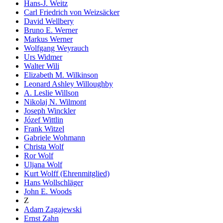
Hans-J. Weitz
Carl Friedrich von Weizsäcker
David Wellbery
Bruno E. Werner
Markus Werner
Wolfgang Weyrauch
Urs Widmer
Walter Wili
Elizabeth M. Wilkinson
Leonard Ashley Willoughby
A. Leslie Willson
Nikolaj N. Wilmont
Joseph Winckler
Józef Wittlin
Frank Witzel
Gabriele Wohmann
Christa Wolf
Ror Wolf
Uljana Wolf
Kurt Wolff (Ehrenmitglied)
Hans Wollschläger
John E. Woods
Z
Adam Zagajewski
Ernst Zahn