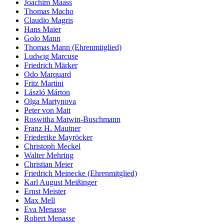
Joachim Maass
Thomas Macho
Claudio Magris
Hans Maier
Golo Mann
Thomas Mann (Ehrenmitglied)
Ludwig Marcuse
Friedrich Märker
Odo Marquard
Fritz Martini
László Márton
Olga Martynova
Peter von Matt
Roswitha Matwin-Buschmann
Franz H. Mautner
Friederike Mayröcker
Christoph Meckel
Walter Mehring
Christian Meier
Friedrich Meinecke (Ehrenmitglied)
Karl August Meißinger
Ernst Meister
Max Mell
Eva Menasse
Robert Menasse