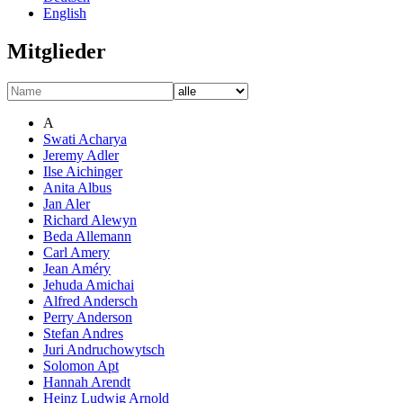
English
Mitglieder
A
Swati Acharya
Jeremy Adler
Ilse Aichinger
Anita Albus
Jan Aler
Richard Alewyn
Beda Allemann
Carl Amery
Jean Améry
Jehuda Amichai
Alfred Andersch
Perry Anderson
Stefan Andres
Juri Andruchowytsch
Solomon Apt
Hannah Arendt
Heinz Ludwig Arnold