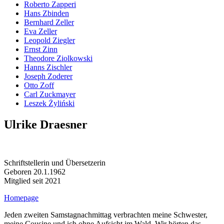
Roberto Zapperi
Hans Zbinden
Bernhard Zeller
Eva Zeller
Leopold Ziegler
Ernst Zinn
Theodore Ziolkowski
Hanns Zischler
Joseph Zoderer
Otto Zoff
Carl Zuckmayer
Leszek Żyliński
Ulrike Draesner
Schriftstellerin und Übersetzerin
Geboren 20.1.1962
Mitglied seit 2021
Homepage
Jeden zweiten Samstagnachmittag verbrachten meine Schwester,
meine Cousine und ich ohne Aufsicht im Wald. Wir hörten das