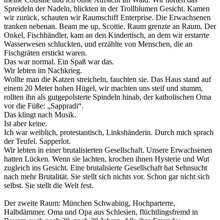
Spreideln der Nadeln, blickten in der Trollblumen Gesicht. Kamen
wir zurück, schauten wir Raumschiff Enterprise. Die Erwachsenen
tranken nebenan. Beam me up, Scottie. Raum grenzte an Raum. Der
Onkel, Fischhändler, kam an den Kindertisch, an dem wir erstarrte
Wasserwesen schluckten, und erzählte von Menschen, die an
Fischgräten erstickt waren.
Das war normal. Ein Spaß war das.
Wir lebten im Nachkrieg.
Wollte man die Katzen streicheln, fauchten sie. Das Haus stand auf
einem 20 Meter hohen Hügel, wir machten uns steif und stumm,
rollten ihn als gutgepolsterte Spindeln hinab, der katholischen Oma
vor die Füße: „Sappradi“.
Das klingt nach Musik.
Ist aber keine.
Ich war weiblich, protestantisch, Linkshänderin. Durch mich sprach
der Teufel. Sapperlot.
Wir lebten in einer brutalisierten Gesellschaft. Unsere Erwachsenen
hatten Lücken. Wenn sie lachten, krochen ihnen Hysterie und Wut
zugleich ins Gesicht. Eine brutalisierte Gesellschaft hat Sehnsucht
nach mehr Brutalität. Sie stellt sich nichts vor. Schon gar nicht sich
selbst. Sie stellt die Welt fest.
Der zweite Raum: München Schwabing, Hochparterre,
Halbdämmer. Oma und Opa aus Schlesien, flüchtlingsfremd in