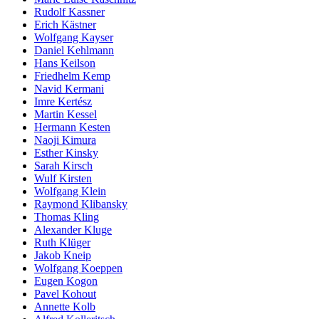
Rudolf Kassner
Erich Kästner
Wolfgang Kayser
Daniel Kehlmann
Hans Keilson
Friedhelm Kemp
Navid Kermani
Imre Kertész
Martin Kessel
Hermann Kesten
Naoji Kimura
Esther Kinsky
Sarah Kirsch
Wulf Kirsten
Wolfgang Klein
Raymond Klibansky
Thomas Kling
Alexander Kluge
Ruth Klüger
Jakob Kneip
Wolfgang Koeppen
Eugen Kogon
Pavel Kohout
Annette Kolb