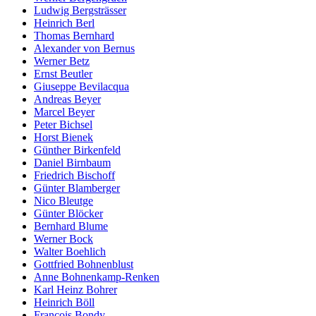
Ludwig Bergsträsser
Heinrich Berl
Thomas Bernhard
Alexander von Bernus
Werner Betz
Ernst Beutler
Giuseppe Bevilacqua
Andreas Beyer
Marcel Beyer
Peter Bichsel
Horst Bienek
Günther Birkenfeld
Daniel Birnbaum
Friedrich Bischoff
Günter Blamberger
Nico Bleutge
Günter Blöcker
Bernhard Blume
Werner Bock
Walter Boehlich
Gottfried Bohnenblust
Anne Bohnenkamp-Renken
Karl Heinz Bohrer
Heinrich Böll
François Bondy