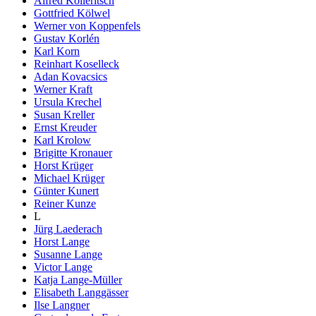
Alfred Kolleritsch
Gottfried Kölwel
Werner von Koppenfels
Gustav Korlén
Karl Korn
Reinhart Koselleck
Adan Kovacsics
Werner Kraft
Ursula Krechel
Susan Kreller
Ernst Kreuder
Karl Krolow
Brigitte Kronauer
Horst Krüger
Michael Krüger
Günter Kunert
Reiner Kunze
L
Jürg Laederach
Horst Lange
Susanne Lange
Victor Lange
Katja Lange-Müller
Elisabeth Langgässer
Ilse Langner