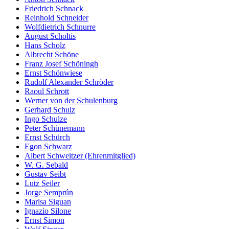
Friedrich Schnack
Reinhold Schneider
Wolfdietrich Schnurre
August Scholtis
Hans Scholz
Albrecht Schöne
Franz Josef Schöningh
Ernst Schönwiese
Rudolf Alexander Schröder
Raoul Schrott
Werner von der Schulenburg
Gerhard Schulz
Ingo Schulze
Peter Schünemann
Ernst Schürch
Egon Schwarz
Albert Schweitzer (Ehrenmitglied)
W. G. Sebald
Gustav Seibt
Lutz Seiler
Jorge Semprún
Marisa Siguan
Ignazio Silone
Ernst Simon