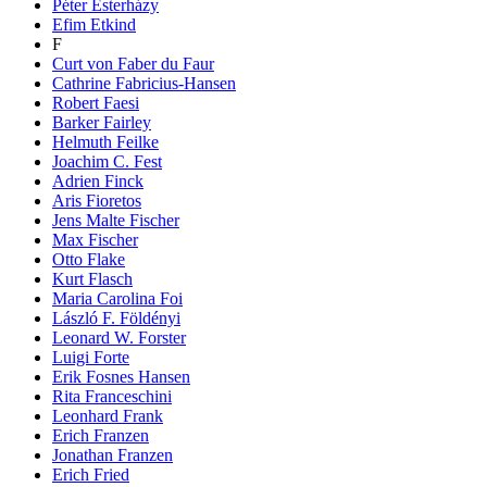
Péter Esterházy
Efim Etkind
F
Curt von Faber du Faur
Cathrine Fabricius-Hansen
Robert Faesi
Barker Fairley
Helmuth Feilke
Joachim C. Fest
Adrien Finck
Aris Fioretos
Jens Malte Fischer
Max Fischer
Otto Flake
Kurt Flasch
Maria Carolina Foi
László F. Földényi
Leonard W. Forster
Luigi Forte
Erik Fosnes Hansen
Rita Franceschini
Leonhard Frank
Erich Franzen
Jonathan Franzen
Erich Fried