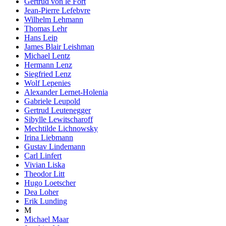
Gertrud von le Fort
Jean-Pierre Lefebvre
Wilhelm Lehmann
Thomas Lehr
Hans Leip
James Blair Leishman
Michael Lentz
Hermann Lenz
Siegfried Lenz
Wolf Lepenies
Alexander Lernet-Holenia
Gabriele Leupold
Gertrud Leutenegger
Sibylle Lewitscharoff
Mechtilde Lichnowsky
Irina Liebmann
Gustav Lindemann
Carl Linfert
Vivian Liska
Theodor Litt
Hugo Loetscher
Dea Loher
Erik Lunding
M
Michael Maar