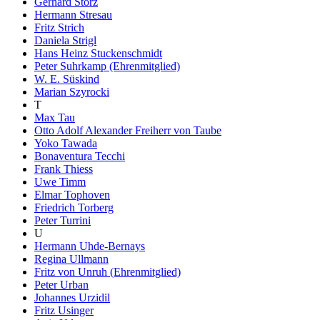
Gerhard Storz
Hermann Stresau
Fritz Strich
Daniela Strigl
Hans Heinz Stuckenschmidt
Peter Suhrkamp (Ehrenmitglied)
W. E. Süskind
Marian Szyrocki
T
Max Tau
Otto Adolf Alexander Freiherr von Taube
Yoko Tawada
Bonaventura Tecchi
Frank Thiess
Uwe Timm
Elmar Tophoven
Friedrich Torberg
Peter Turrini
U
Hermann Uhde-Bernays
Regina Ullmann
Fritz von Unruh (Ehrenmitglied)
Peter Urban
Johannes Urzidil
Fritz Usinger