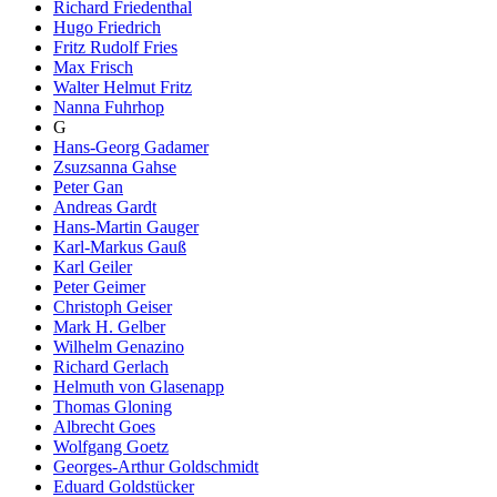
Richard Friedenthal
Hugo Friedrich
Fritz Rudolf Fries
Max Frisch
Walter Helmut Fritz
Nanna Fuhrhop
G
Hans-Georg Gadamer
Zsuzsanna Gahse
Peter Gan
Andreas Gardt
Hans-Martin Gauger
Karl-Markus Gauß
Karl Geiler
Peter Geimer
Christoph Geiser
Mark H. Gelber
Wilhelm Genazino
Richard Gerlach
Helmuth von Glasenapp
Thomas Gloning
Albrecht Goes
Wolfgang Goetz
Georges-Arthur Goldschmidt
Eduard Goldstücker