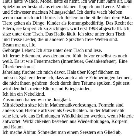
Haus hatte Wände, Möbel hatte es nicht. Ich war fünf Jahre alt. Das
Spielzimmer bestand aus einem blauen Teppich und Leere. Mutter
und Schwester machten Mittagsschlaf. Ich durfte wach bleiben,
wenn man mich nicht hörte. Ich flüstere in die Stille über dem Blau.
Tiere gelten als Dinge, Kinder als formungsbedürftig. Das Recht der
Eltern, sie körperlich zu züchtigen, wird erst 1998 abgeschafft. Ich
sitze unter dem Tisch. Das Radio läuft. Ich sitze unter dem Tisch
und fresse Lieder, die in anderen Sprachen freie Welten sind.
Beam me up, life.
Geborgte Leben: Ich sitze unter dem Tisch und lese.
Ich lerne: Erkennen, was der andere fühlt, bevor er selbst es noch
weiß. Es ist wie Feuermachen (Innenfeuer, Gedankenfeuer). Eine
Überlebenskunst.
Jahrelang fürchte ich mich davor, Hals über Kopf flüchten zu
müssen. Spät erst lerne ich, dass auch andere Erinnerungen kennen,
die nicht ihnen gehören, doch durch ihre Träume spuken. Spät erst
wird deutlich: meine Eltern sind Kriegskinder.
Ich bin ein Nebelkind.
Zusammen haben wir die -losigkeit.
Mit siebzehn sitze ich in Mathematikvorlesungen. Formeln sind
anders von Historie affiziert als Geschichten. In der Mathematik
sehe ich, wie aus Erfindungen Wirklichkeiten werden, wenn Materie
antwortet. Wirklichkeiten bestehen aus Wiederholungen, Körpern
und Raum.
Ich mache Abitur. Schneidet man einem Seestern ein Glied ab,