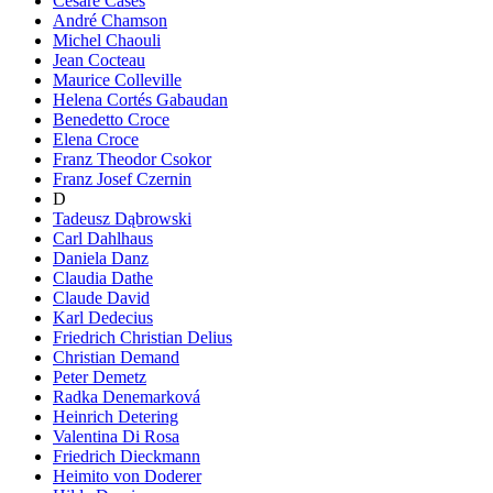
Cesare Cases
André Chamson
Michel Chaouli
Jean Cocteau
Maurice Colleville
Helena Cortés Gabaudan
Benedetto Croce
Elena Croce
Franz Theodor Csokor
Franz Josef Czernin
D
Tadeusz Dąbrowski
Carl Dahlhaus
Daniela Danz
Claudia Dathe
Claude David
Karl Dedecius
Friedrich Christian Delius
Christian Demand
Peter Demetz
Radka Denemarková
Heinrich Detering
Valentina Di Rosa
Friedrich Dieckmann
Heimito von Doderer