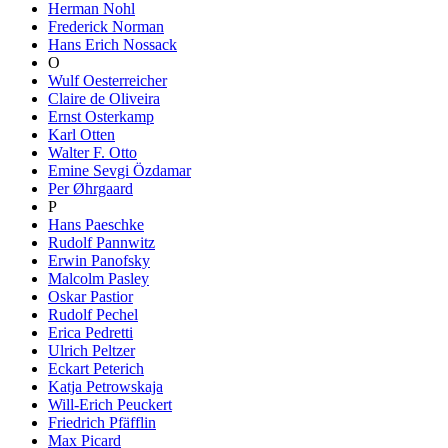
Herman Nohl
Frederick Norman
Hans Erich Nossack
O
Wulf Oesterreicher
Claire de Oliveira
Ernst Osterkamp
Karl Otten
Walter F. Otto
Emine Sevgi Özdamar
Per Øhrgaard
P
Hans Paeschke
Rudolf Pannwitz
Erwin Panofsky
Malcolm Pasley
Oskar Pastior
Rudolf Pechel
Erica Pedretti
Ulrich Peltzer
Eckart Peterich
Katja Petrowskaja
Will-Erich Peuckert
Friedrich Pfäfflin
Max Picard