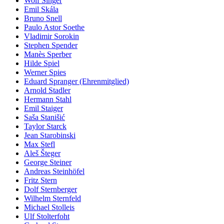
Wolf Singer
Emil Skála
Bruno Snell
Paulo Astor Soethe
Vladimir Sorokin
Stephen Spender
Manès Sperber
Hilde Spiel
Werner Spies
Eduard Spranger (Ehrenmitglied)
Arnold Stadler
Hermann Stahl
Emil Staiger
Saša Stanišić
Taylor Starck
Jean Starobinski
Max Stefl
Aleš Šteger
George Steiner
Andreas Steinhöfel
Fritz Stern
Dolf Sternberger
Wilhelm Sternfeld
Michael Stolleis
Ulf Stolterfoht