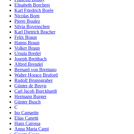
Elisabeth Borchers
Karl Friedrich Borée
Nicolas Born
Pierre Boulez
Silvia Bovenschen
Karl Dietrich Bracher
Felix Braun
Hanns Braun
Volker Braun
Ursula Bredel
Joseph Breitbach
Alfred Brendel
Bernard von Brentano
Walter Horace Bruford
Rudolf Brunngraber
Günter de Bruyn
Carl Jacob Burckhardt
Hermann Burger
Günter Busch
C
Iso Camartin
Elias Canetti
Hans Carossa
Anna Maria Carpi