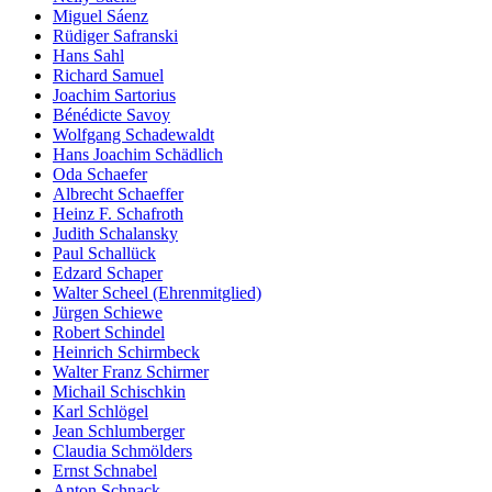
Miguel Sáenz
Rüdiger Safranski
Hans Sahl
Richard Samuel
Joachim Sartorius
Bénédicte Savoy
Wolfgang Schadewaldt
Hans Joachim Schädlich
Oda Schaefer
Albrecht Schaeffer
Heinz F. Schafroth
Judith Schalansky
Paul Schallück
Edzard Schaper
Walter Scheel (Ehrenmitglied)
Jürgen Schiewe
Robert Schindel
Heinrich Schirmbeck
Walter Franz Schirmer
Michail Schischkin
Karl Schlögel
Jean Schlumberger
Claudia Schmölders
Ernst Schnabel
Anton Schnack