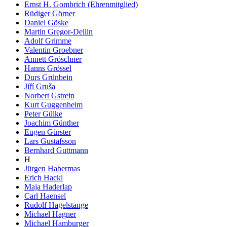
Ernst H. Gombrich (Ehrenmitglied)
Rüdiger Görner
Daniel Göske
Martin Gregor-Dellin
Adolf Grimme
Valentin Groebner
Annett Gröschner
Hanns Grössel
Durs Grünbein
Jiří Gruša
Norbert Gstrein
Kurt Guggenheim
Peter Gülke
Joachim Günther
Eugen Gürster
Lars Gustafsson
Bernhard Guttmann
H
Jürgen Habermas
Erich Hackl
Maja Haderlap
Carl Haensel
Rudolf Hagelstange
Michael Hagner
Michael Hamburger