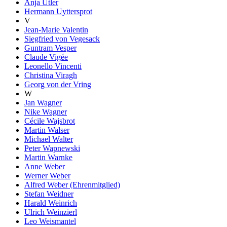
Anja Utler
Hermann Uyttersprot
V
Jean-Marie Valentin
Siegfried von Vegesack
Guntram Vesper
Claude Vigée
Leonello Vincenti
Christina Viragh
Georg von der Vring
W
Jan Wagner
Nike Wagner
Cécile Wajsbrot
Martin Walser
Michael Walter
Peter Wapnewski
Martin Warnke
Anne Weber
Werner Weber
Alfred Weber (Ehrenmitglied)
Stefan Weidner
Harald Weinrich
Ulrich Weinzierl
Leo Weismantel