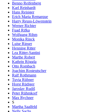
Benno Reifenberg
Karl Reinhardt
Hans Reisiger
Erich Maria Remarque
Harry Reuss-Löwenstein
Werner Richter
Fuad Rifka
Wolfgang Rihm
Monika Rinck
Luise Rinser
Henning Ritter
Lea Ritter-Santini
Marthe Robert
Kathrin Röggla
Otto Rombach
Joachim Rosteutscher
Ralf Rothmann
Tuvia Rübner
Horst Rüdiger
Jaroslav Rudiš
Peter Rühmkorf
Max Rychner
S
Martha Saalfeld
Nelly Sachs