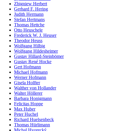
Zbigniew Herbert
Gerhard F. Hering
Judith Hermann
Stefan Hertmans
Thomas Hettche
Otto Heuschele
Frederick W. J. Heuser
Theodor Heuss
Wolfgang Hilbig
Wolfgang Hildesheimer
Gustav Hillard-Steinbömer
Gustav René Hocke
Gert Hofmann
Michael Hofmann
Werner Hofmann
Gisela Holfter
Walther von Hollander
Walter Höllerer
Barbara Honigmann
Felicitas Hoppe
Max Huber
Peter Huchel
Richard Huelsenbeck
Thomas Hürlimann
Michal Hvorecký