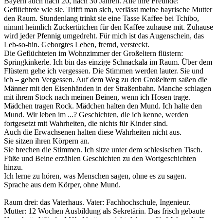
Bayern auch nach 20, nach 30 Jahren. Alle ihre Freunde:
Geflüchtete wie sie. Trifft man sich, verlässt meine bayrische Mutter
den Raum. Stundenlang trinkt sie eine Tasse Kaffee bei Tchibo,
nimmt heimlich Zuckertütchen für den Kaffee zuhause mit. Zuhause
wird jeder Pfennig umgedreht. Für mich ist das Augenschein, das
Leb-so-hin. Geborgtes Leben, fremd, versteckt.
Die Geflüchteten im Wohnzimmer der Großeltern flüstern:
Springkinkerle. Ich bin das einzige Schnackala im Raum. Über dem
Flüstern gehe ich vergessen. Die Stimmen werden lauter. Sie und
ich – gehen Vergessen. Auf dem Weg zu den Großeltern saßen die
Männer mit den Eisenhänden in der Straßenbahn. Manche schlagen
mit ihrem Stock nach meinen Beinen, wenn ich Hosen trage.
Mädchen tragen Rock. Mädchen halten den Mund. Ich halte den
Mund. Wir leben im ...? Geschichten, die ich kenne, werden
fortgesetzt mit Wahrheiten, die nichts für Kinder sind.
Auch die Erwachsenen halten diese Wahrheiten nicht aus.
Sie sitzen ihren Körpern an.
Sie brechen die Stimmen. Ich sitze unter dem schlesischen Tisch.
Füße und Beine erzählen Geschichten zu den Wortgeschichten
hinzu.
Ich lerne zu hören, was Menschen sagen, ohne es zu sagen.
Sprache aus dem Körper, ohne Mund.
Raum drei: das Vaterhaus. Vater: Fachhochschule, Ingenieur.
Mutter: 12 Wochen Ausbildung als Sekretärin. Das frisch gebaute