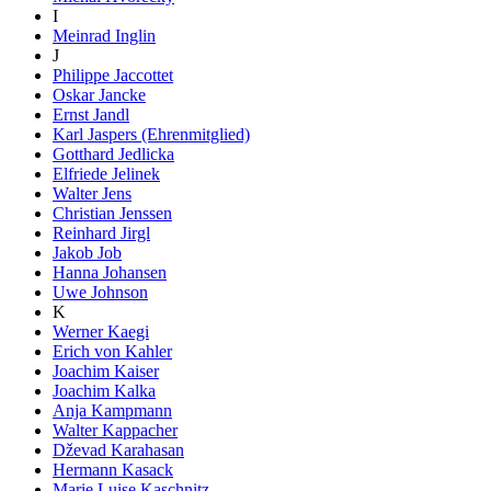
I
Meinrad Inglin
J
Philippe Jaccottet
Oskar Jancke
Ernst Jandl
Karl Jaspers (Ehrenmitglied)
Gotthard Jedlicka
Elfriede Jelinek
Walter Jens
Christian Jenssen
Reinhard Jirgl
Jakob Job
Hanna Johansen
Uwe Johnson
K
Werner Kaegi
Erich von Kahler
Joachim Kaiser
Joachim Kalka
Anja Kampmann
Walter Kappacher
Dževad Karahasan
Hermann Kasack
Marie Luise Kaschnitz