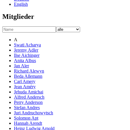
English
Mitglieder
A
Swati Acharya
Jeremy Adler
Ilse Aichinger
Anita Albus
Jan Aler
Richard Alewyn
Beda Allemann
Carl Amery
Jean Améry
Jehuda Amichai
Alfred Andersch
Perry Anderson
Stefan Andres
Juri Andruchowytsch
Solomon Apt
Hannah Arendt
Heinz Ludwig Arnold