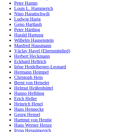
Peter Hamm
Louis L. Hammerich
Nino Haratischwili
Ludwig Harig
Geno Hartlaub
Peter Härtling
Harald Hartung
Wilhelm Hausenstein
Manfred Hausmann
Václav Havel (Ehrenmitglied)
Herbert Heckmann
Eckhard Heftrich
Irène Heidelberger-Leonard
Hermann Heimpel
Christoph Hein
Bernt von Heiseler
Helmut Heißenbüttel
Hanno Helbling
Erich Heller
Heinrich Henel
Hans Hennecke
Georg Hensel
Hartmut von Hentig
Hans Werner Henze
Iryna Herasimovich