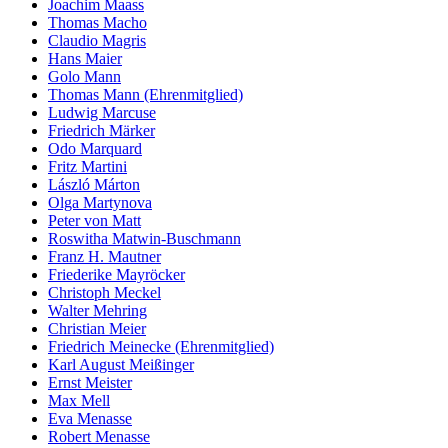
Joachim Maass
Thomas Macho
Claudio Magris
Hans Maier
Golo Mann
Thomas Mann (Ehrenmitglied)
Ludwig Marcuse
Friedrich Märker
Odo Marquard
Fritz Martini
László Márton
Olga Martynova
Peter von Matt
Roswitha Matwin-Buschmann
Franz H. Mautner
Friederike Mayröcker
Christoph Meckel
Walter Mehring
Christian Meier
Friedrich Meinecke (Ehrenmitglied)
Karl August Meißinger
Ernst Meister
Max Mell
Eva Menasse
Robert Menasse