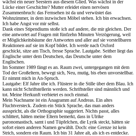
wächst ein neuer Seestern aus diesem Glied. Was wächst in der
Lücke einer Geschichte? Mutter erleidet einen nervösen
Zusammenbruch: das Fernsehen ist da und verwüstet das
Wohnzimmer, in dem inzwischen Möbel stehen. Ich bin erwachsen.
Ich habe Angst vor mir selbst.
Dank eines Stipendiums stoße ich auf andere, die mir gleichen. Der
eine antwortet auf Fragen mit fünfzehn Minuten Verzögerung, weil
er Möglichkeitsbäume der Antworten und aller auf sie vorstellbaren
Reaktionen auf sie im Kopf bildet. Ich werde nach Oxford
geschickt, sitze am Tisch, fresse Sprache. Lautgabe. Seither liegt das
Englische unter dem Deutschen, das Deutsche unter dem
Englischen.
Im Sommer 1989 fängt es an. Raum zwei, untergegangen mit dem
Tod der Großeltern, bewegt sich, Neu, mutig, bis eben unvorstellbar.
Er nimmt mich in An-Spruch.
Lautgabe: Elf Jahre übe ich. Flüstere in die Stille über dem Blau. Ich
kann nicht Schriftstellerin werden. Schriftsteller sind männlich und
tot. Meine Herkunft verbietet es noch einmal.
Mein Nachname ist ein Anagramm auf Andreas. Ein altes
Fluchtversteck. Zudem ein Stück Sprache, das man anders
ausspricht, als die Orthographie suggeriert. Nichts passt, alles
schlittert, hätten meine Eltern bemerkt, dass in Ulrike
paronomastisch, samt i und Tüpfelchen, die Lyrik steckt, hätten sie
sofort einen anderen Namen gewählt. Doch: eine Grenze ist kein
Strich, sondern ein Raum. Ich bin 31 Jahre alt, als ich es entdecke.