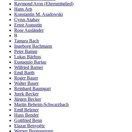
Raymond Aron (Ehrenmitglied)
Hans Arp
Konstantin M. Asadowski
Cyrus Atabay
Ernst Augustin
Rose Ausländer
B
Tamara Bach
Ingeborg Bachmann
Peter Bamm
Lukas Bärfuss
Eustaquio Barjau
Wilfried Barner
Emil Barth
Roger Bauer
Walter Bauer
Reinhard Baumgart
Jurek Becker
Jürgen Becker
Martin Beheim-Schwarzbach
Emil Belzner
Hans Bender
Gottfried Benn
Elazar Benyoëtz
Werner Bergengruen