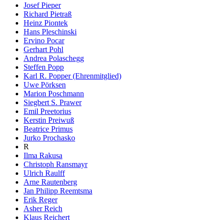
Josef Pieper
Richard Pietraß
Heinz Piontek
Hans Pleschinski
Ervino Pocar
Gerhart Pohl
Andrea Polaschegg
Steffen Popp
Karl R. Popper (Ehrenmitglied)
Uwe Pörksen
Marion Poschmann
Siegbert S. Prawer
Emil Preetorius
Kerstin Preiwuß
Beatrice Primus
Jurko Prochasko
R
Ilma Rakusa
Christoph Ransmayr
Ulrich Raulff
Arne Rautenberg
Jan Philipp Reemtsma
Erik Reger
Asher Reich
Klaus Reichert