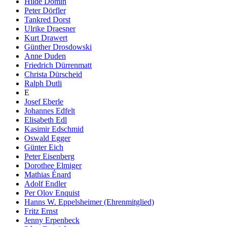
Hilde Domin
Peter Dörfler
Tankred Dorst
Ulrike Draesner
Kurt Drawert
Günther Drosdowski
Anne Duden
Friedrich Dürrenmatt
Christa Dürscheid
Ralph Dutli
E
Josef Eberle
Johannes Edfelt
Elisabeth Edl
Kasimir Edschmid
Oswald Egger
Günter Eich
Peter Eisenberg
Dorothee Elmiger
Mathias Énard
Adolf Endler
Per Olov Enquist
Hanns W. Eppelsheimer (Ehrenmitglied)
Fritz Ernst
Jenny Erpenbeck