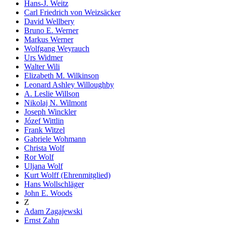
Hans-J. Weitz
Carl Friedrich von Weizsäcker
David Wellbery
Bruno E. Werner
Markus Werner
Wolfgang Weyrauch
Urs Widmer
Walter Wili
Elizabeth M. Wilkinson
Leonard Ashley Willoughby
A. Leslie Willson
Nikolaj N. Wilmont
Joseph Winckler
Józef Wittlin
Frank Witzel
Gabriele Wohmann
Christa Wolf
Ror Wolf
Uljana Wolf
Kurt Wolff (Ehrenmitglied)
Hans Wollschläger
John E. Woods
Z
Adam Zagajewski
Ernst Zahn