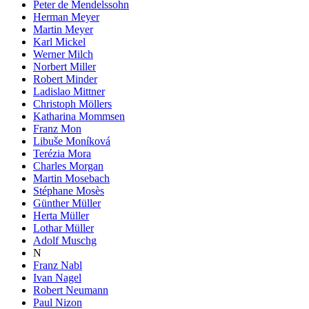
Peter de Mendelssohn
Herman Meyer
Martin Meyer
Karl Mickel
Werner Milch
Norbert Miller
Robert Minder
Ladislao Mittner
Christoph Möllers
Katharina Mommsen
Franz Mon
Libuše Moníková
Terézia Mora
Charles Morgan
Martin Mosebach
Stéphane Mosès
Günther Müller
Herta Müller
Lothar Müller
Adolf Muschg
N
Franz Nabl
Ivan Nagel
Robert Neumann
Paul Nizon