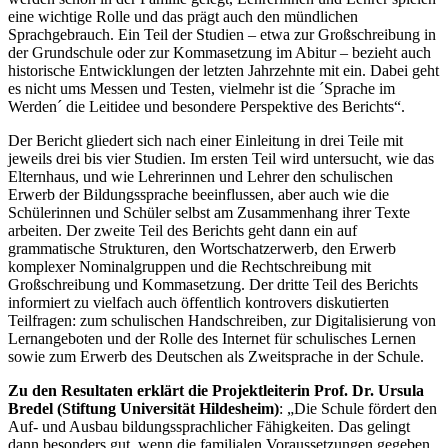
eine wichtige Rolle und das prägt auch den mündlichen
Sprachgebrauch. Ein Teil der Studien – etwa zur Großschreibung in
der Grundschule oder zur Kommasetzung im Abitur – bezieht auch
historische Entwicklungen der letzten Jahrzehnte mit ein. Dabei geht
es nicht ums Messen und Testen, vielmehr ist die ´Sprache im
Werden´ die Leitidee und besondere Perspektive des Berichts“.
Der Bericht gliedert sich nach einer Einleitung in drei Teile mit
jeweils drei bis vier Studien. Im ersten Teil wird untersucht, wie das
Elternhaus, und wie Lehrerinnen und Lehrer den schulischen
Erwerb der Bildungssprache beeinflussen, aber auch wie die
Schülerinnen und Schüler selbst am Zusammenhang ihrer Texte
arbeiten. Der zweite Teil des Berichts geht dann ein auf
grammatische Strukturen, den Wortschatzerwerb, den Erwerb
komplexer Nominalgruppen und die Rechtschreibung mit
Großschreibung und Kommasetzung. Der dritte Teil des Berichts
informiert zu vielfach auch öffentlich kontrovers diskutierten
Teilfragen: zum schulischen Handschreiben, zur Digitalisierung von
Lernangeboten und der Rolle des Internet für schulisches Lernen
sowie zum Erwerb des Deutschen als Zweitsprache in der Schule.
Zu den Resultaten erklärt die Projektleiterin Prof. Dr. Ursula
Bredel (Stiftung Universität Hildesheim)
: „Die Schule fördert den
Auf- und Ausbau bildungssprachlicher Fähigkeiten. Das gelingt
dann besonders gut, wenn die familialen Voraussetzungen gegeben