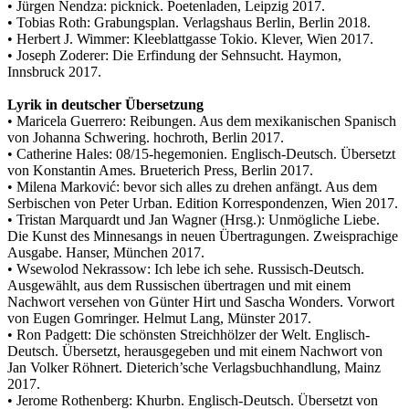
• Jürgen Nendza: picknick. Poetenladen, Leipzig 2017.
• Tobias Roth: Grabungsplan. Verlagshaus Berlin, Berlin 2018.
• Herbert J. Wimmer: Kleeblattgasse Tokio. Klever, Wien 2017.
• Joseph Zoderer: Die Erfindung der Sehnsucht. Haymon,
Innsbruck 2017.
Lyrik in deutscher Übersetzung
• Maricela Guerrero: Reibungen. Aus dem mexikanischen Spanisch
von Johanna Schwering. hochroth, Berlin 2017.
• Catherine Hales: 08/15-hegemonien. Englisch-Deutsch. Übersetzt
von Konstantin Ames. Brueterich Press, Berlin 2017.
• Milena Marković: bevor sich alles zu drehen anfängt. Aus dem
Serbischen von Peter Urban. Edition Korrespondenzen, Wien 2017.
• Tristan Marquardt und Jan Wagner (Hrsg.): Unmögliche Liebe.
Die Kunst des Minnesangs in neuen Übertragungen. Zweisprachige
Ausgabe. Hanser, München 2017.
• Wsewolod Nekrassow: Ich lebe ich sehe. Russisch-Deutsch.
Ausgewählt, aus dem Russischen übertragen und mit einem
Nachwort versehen von Günter Hirt und Sascha Wonders. Vorwort
von Eugen Gomringer. Helmut Lang, Münster 2017.
• Ron Padgett: Die schönsten Streichhölzer der Welt. Englisch-
Deutsch. Übersetzt, herausgegeben und mit einem Nachwort von
Jan Volker Röhnert. Dieterich’sche Verlagsbuchhandlung, Mainz
2017.
• Jerome Rothenberg: Khurbn. Englisch-Deutsch. Übersetzt von