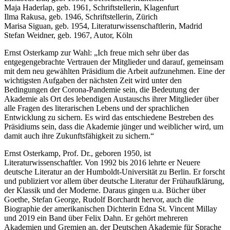
Maja Haderlap, geb. 1961, Schriftstellerin, Klagenfurt
Ilma Rakusa, geb. 1946, Schriftstellerin, Zürich
Marisa Siguan, geb. 1954, Literaturwissenschaftlerin, Madrid
Stefan Weidner, geb. 1967, Autor, Köln
Ernst Osterkamp zur Wahl: „Ich freue mich sehr über das
entgegengebrachte Vertrauen der Mitglieder und darauf, gemeinsam
mit dem neu gewählten Präsidium die Arbeit aufzunehmen. Eine der
wichtigsten Aufgaben der nächsten Zeit wird unter den
Bedingungen der Corona-Pandemie sein, die Bedeutung der
Akademie als Ort des lebendigen Austauschs ihrer Mitglieder über
alle Fragen des literarischen Lebens und der sprachlichen
Entwicklung zu sichern. Es wird das entschiedene Bestreben des
Präsidiums sein, dass die Akademie jünger und weiblicher wird, um
damit auch ihre Zukunftsfähigkeit zu sichern.“
Ernst Osterkamp, Prof. Dr., geboren 1950, ist
Literaturwissenschaftler. Von 1992 bis 2016 lehrte er Neuere
deutsche Literatur an der Humboldt-Universität zu Berlin. Er forscht
und publiziert vor allem über deutsche Literatur der Frühaufklärung,
der Klassik und der Moderne. Daraus gingen u.a. Bücher über
Goethe, Stefan George, Rudolf Borchardt hervor, auch die
Biographie der amerikanischen Dichterin Edna St. Vincent Millay
und 2019 ein Band über Felix Dahn. Er gehört mehreren
Akademien und Gremien an, der Deutschen Akademie für Sprache