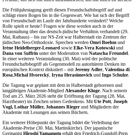
Die Frühjahrstagung greift diesen Freundschaftsbegriff auf und
schlägt einen Bogen bis in die Gegenwart. Wie hat sich der Begriff
von Freundschaft im Laufe der Jahrhunderte verändert? Welche
Rolle spielt er heute? Fragen wie diese werden auch in der
Veranstaltung über das deutsch-jüdische Verhältnis verhandelt (29.
Mai, Rathaus) – bis zur NS-Zeit war Halberstadt ein Zentrum der
jüdischen Neo-Orthodoxie. Sprechen werden
Omri Boehm
und
Irène Heidelberger-Leonard
sowie
Elke-Vera Kotowski
und
Dana von Suffrin
unter der Moderation von
Natascha Freundel
.
In einer weiteren Veranstaltung (30. Mai) wird der politische
Freundschaftsbegriff als Gegenmodell zu autoritärem Denken im
europäischen Kontext diskutiert – mit
Jeremy Adler
,
Valentina di
Rosa
,
Michal Hvorecký
,
Iryna Herasimovich
und
Ingo Schulze
.
Die Tagung war geplant mit dem in Halberstadt geborenen und
langjährigen Akademie-Mitglied
Alexander Kluge
. Nach seinem
Tod am 25. März 2026 steht die Eröffnung der Tagung (28. Mai,
Harztheater) im Zeichen seines Gedenkens. Mit
Ute Pott
,
Joseph
Vogl, Lothar Müller, Johannes Rieger
und Mitgliedern der
Akademie mit Lesungen aus seinen Büchern.
Ein weiterer Höhepunkt der Tagung bildet die Verleihung der
Akademie-Preise (30. Mai, Martinikirche). Der japanische
Germanist
Hiroshi Yamamoto
erhält den Friedrich-Gundolf-Preis