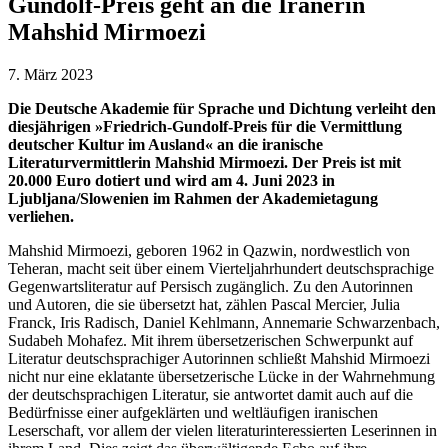
Gundolf-Preis geht an die Iranerin
Mahshid Mirmoezi
7. März 2023
Die Deutsche Akademie für Sprache und Dichtung verleiht den
diesjährigen »Friedrich-Gundolf-Preis für die Vermittlung
deutscher Kultur im Ausland« an die iranische
Literaturvermittlerin Mahshid Mirmoezi
. Der Preis ist mit
20.000 Euro dotiert und wird am 4. Juni 2023 in
Ljubljana/Slowenien im Rahmen der Akademietagung
verliehen.
Mahshid Mirmoezi, geboren 1962 in Qazwin, nordwestlich von
Teheran, macht seit über einem Vierteljahrhundert deutschsprachige
Gegenwartsliteratur auf Persisch zugänglich. Zu den Autorinnen
und Autoren, die sie übersetzt hat, zählen Pascal Mercier, Julia
Franck, Iris Radisch, Daniel Kehlmann, Annemarie Schwarzenbach,
Sudabeh Mohafez. Mit ihrem übersetzerischen Schwerpunkt auf
Literatur deutschsprachiger Autorinnen schließt Mahshid Mirmoezi
nicht nur eine eklatante übersetzerische Lücke in der Wahrnehmung
der deutschsprachigen Literatur, sie antwortet damit auch auf die
Bedürfnisse einer aufgeklärten und weltläufigen iranischen
Leserschaft, vor allem der vielen literaturinteressierten Leserinnen in