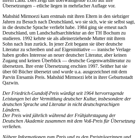
ihrem Land. Dies zeigt das überwältigende Echo auf ihre
Übersetzungen – etliche liegen in mehrfacher Auflage vor.
Mahshid Mirmoezi kam erstmals mit ihren Eltern in den siebziger
Jahren zu Besuch nach Deutschland, wo sie sich, wie sie selbst sagt,
in die deutsche Sprache verliebt habe. 1984 ging sie erneut nach
Deutschland, um Landschaftsarchitektur an der TH Bochum zu
studieren. 1992 kehrte sie als alleinerziehende Mutter mit ihrem
Sohn nach Iran zurück. In jener Zeit begann sie über deutsche
Literatur zu schreiben und auf Eigeninitiative — iranische Verlage
haben großes Interesse an neuer deutscher Literatur, aber keinen
Zugang und keinen Überblick — deutsche Gegenwartsliteratur zu
übersetzen. Ihre erste Übersetzung erschien 1997. Seither hat sie
über 60 Bücher übersetzt und wurde u.a. ausgezeichnet mit dem
Parvin Etesamis Preis. Mahshid Mirmoezi lebt in ihrer Geburtsstadt
Qazwin.
Der Friedrich-Gundolf-Preis würdigt seit 1964 hervorragende
Leistungen bei der Vermittlung deutscher Kultur, insbesondere der
deutschen Sprache und Literatur in nicht deutschsprachigen
Ländern.
Der Preis wird jährlich während der Frühjahrstagung der
Deutschen Akademie zusammen mit dem Voß-Preis für Übersetzung
verliehen.
Nähere Informationen zum Preis und zu den Preisträgerinnen und