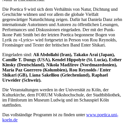
Die Poetica 9 wird sich dem Verhältnis von Natur, Dichtung und
Geschichte widmen und vor allem die globale Vielfalt
gegenwärtiger Naturdichtung zeigen. Dafür hat Daniela Danz zehn
internationale Autorinnen und Autoren zu öffentlichen Lesungen,
Performances und Diskussionen eingeladen. Der mit der Punk-
Ikone Patti Smith bei der letzten Poetica begonnene Bogen von
Lyrik zu »Lyrics« wird fortgesetzt in Person von Rou Reynolds,
Frontsänger und Texter der britischen Band Enter Shikari.
Eingeladen sind:
Ali Abdollahi (Iran), Takako Arai (Japan),
Camille T. Dungy (USA), Kendel Hippolyte (St. Lucia), Esther
Kinsky (Deutschland), Nikola Madžirov (Nordmazedonien),
María Paz Guerrero (Kolumbien), Rou Reynolds / Enter
Shikari (GB), Liana Sakelliou (Griechenland), Raphael
Urweider (Schweiz).
Die Veranstaltungen werden in der Universität zu Köln, der
Kulturkirche, dem FORUM Volkshochschule, der Stadtbibliothek,
im Filmforum im Museum Ludwig und im Schauspiel Köln
stattfinden.
Das vollständige Programm ist zu finden unter
www.poetica.uni-
koeln.de