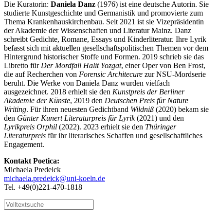
Die Kuratorin:
Daniela Danz
(1976) ist eine deutsche Autorin. Sie
studierte Kunstgeschichte und Germanistik und promovierte zum
Thema Krankenhauskirchenbau. Seit 2021 ist sie Vizepräsidentin
der Akademie der Wissenschaften und Literatur Mainz. Danz
schreibt Gedichte, Romane, Essays und Kinderliteratur. Ihre Lyrik
befasst sich mit aktuellen gesellschaftspolitischen Themen vor dem
Hintergrund historischer Stoffe und Formen. 2019 schrieb sie das
Libretto für
Der Mordfall Halit Yozgat
, einer Oper von Ben Frost,
die auf Recherchen von
Forensic Architecure
zur NSU-Mordserie
beruht. Die Werke von Daniela Danz wurden vielfach
ausgezeichnet. 2018 erhielt sie den
Kunstpreis der Berliner
Akademie der Künste
, 2019 den
Deutschen Preis für Nature
Writing
. Für ihren neuesten Gedichtband
Wildniß
(2020) bekam sie
den
Günter Kunert Literaturpreis für Lyrik
(2021) und den
Lyrikpreis Orphil
(2022). 2023 erhielt sie den
Thüringer
Literaturpreis
für ihr literarisches Schaffen und gesellschaftliches
Engagement.
Kontakt Poetica:
Michaela Predeick
michaela.predeick@uni-koeln.de
Tel. +49(0)221-470-1818