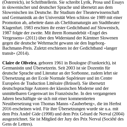
(Österreich), ist Schriftstellerin. Sie schreibt Lyrik, Prosa und Essays
in slowenischer und deutscher Sprache und übersetzt aus dem
Slowenischen ins Deutsche. Ihr Studium der Theaterwissenschaft
und Germanistik an der Universität Wien schloss sie 1989 mit einer
Promotion ab, arbeitete dann als Chefdramaturgin am Stadttheater
Klagenfurt. 1983 erschien ihr erster Gedichtband auf Slowenisch,
1987 folgte der zweite. Mit ihrem Romandebüt »Engel des
Vergessens« (2011) über den Widerstand der Kärntner Slowenen
gegen die deutsche Wehrmacht gewann sie den Ingeborg-
Bachmann-Preis. Zuletzt erschienen ist der Gedichtband »langer
transit« (2014).
Claire de Oliveira
, geboren 1961 in Boulogne (Frankreich), ist
Germanistin und Übersetzerin. Seit 2003 ist sie Dozentin für
deutsche Sprache und Literatur an der Sorbonne, zudem lehrt sie
Übersetzung an der Ecole Normale Supérieure und im Centre
Européen de Traduction Littéraire (Brüssel). Sie übersetzt
deutschsprachige Autoren der klassischen Moderne und der
unmittelbaren Gegenwart ins Französische. In den vergangenen
Jahren beschäftigte sie sich mit einer kommentierten
Neuübersetzung von Thomas Manns »Zauberberg«, die im Herbst
2016 erscheinen wird. Für ihre Übersetzungen wurde sie u.a. mit
dem Prix André Gide (1998) und dem Prix Gérard de Nerval (2004)
ausgezeichnet. Sie ist Mitglied der Jury des Prix Nerval (Société des
Gens de Lettres).