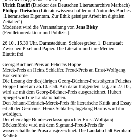
Ulrich Raulff
(Direktor des Deutschen Literaturarchivs Marbach)
Philipp Theisohn
(Literaturwissenschaftler und Autor des Buches
„Literarisches Eigentum. Zur Ethik geistiger Arbeit im digitalen
Zeitalter“)
Moderiert wird die Veranstaltung von
Jens Bisky
(Feuilletonredakteur und Publizist).
26.10., 15.30 Uhr, Darmstadtium, Schlossgraben 1, Darmstadt
Zwischen Pixel und Papier. Die Literatur und ihre Medien.
Eintritt frei
Georg-Büchner-Preis an Felicitas Hoppe
Merck-Preis an Heinz Schlaffer, Freud-Preis an Ernst-Wolfgang
Böckenförde
Die Lesung der diesjährigen Georg-Büchner-Preisträgerin Felicitas
Hoppe findet am 26.10. statt. Am darauffolgenden Tag, am 27.10.,
wird sie mit dem Georg-Büchner-Preis ausgezeichnet. Hubert
Spiegel wird die Laudatio halten.
Den Johann-Heinrich-Merck-Preis für literarische Kritik und Essay
erhält der Germanist Heinz Schlaffer, Ingeborg Harms wird ihn
würdigen.
Der ehemalige Bundesverfassungsrichter Ernst-Wolfgang
Böckenförde wird mit dem Sigmund-Freud-Preis für
wissenschaftliche Prosa ausgezeichnet. Die Laudatio hält Bernhard
Schlink.