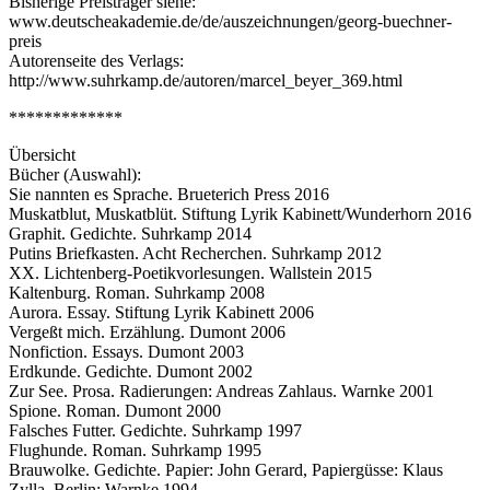
Bisherige Preisträger siehe:
www.deutscheakademie.de/de/auszeichnungen/georg-buechner-
preis
Autorenseite des Verlags:
http://www.suhrkamp.de/autoren/marcel_beyer_369.html
*************
Übersicht
Bücher (Auswahl):
Sie nannten es Sprache. Brueterich Press 2016
Muskatblut, Muskatblüt. Stiftung Lyrik Kabinett/Wunderhorn 2016
Graphit. Gedichte. Suhrkamp 2014
Putins Briefkasten. Acht Recherchen. Suhrkamp 2012
XX. Lichtenberg-Poetikvorlesungen. Wallstein 2015
Kaltenburg. Roman. Suhrkamp 2008
Aurora. Essay. Stiftung Lyrik Kabinett 2006
Vergeßt mich. Erzählung. Dumont 2006
Nonfiction. Essays. Dumont 2003
Erdkunde. Gedichte. Dumont 2002
Zur See. Prosa. Radierungen: Andreas Zahlaus. Warnke 2001
Spione. Roman. Dumont 2000
Falsches Futter. Gedichte. Suhrkamp 1997
Flughunde. Roman. Suhrkamp 1995
Brauwolke. Gedichte. Papier: John Gerard, Papiergüsse: Klaus
Zylla. Berlin: Warnke 1994