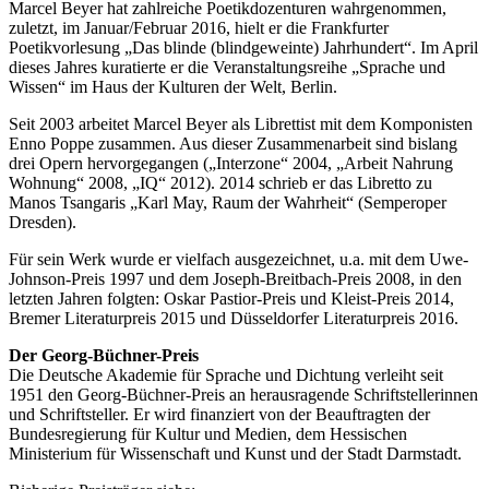
Marcel Beyer hat zahlreiche Poetikdozenturen wahrgenommen,
zuletzt, im Januar/Februar 2016, hielt er die Frankfurter
Poetikvorlesung „Das blinde (blindgeweinte) Jahrhundert“. Im April
dieses Jahres kuratierte er die Veranstaltungsreihe „Sprache und
Wissen“ im Haus der Kulturen der Welt, Berlin.
Seit 2003 arbeitet Marcel Beyer als Librettist mit dem Komponisten
Enno Poppe zusammen. Aus dieser Zusammenarbeit sind bislang
drei Opern hervorgegangen („Interzone“ 2004, „Arbeit Nahrung
Wohnung“ 2008, „IQ“ 2012). 2014 schrieb er das Libretto zu
Manos Tsangaris „Karl May, Raum der Wahrheit“ (Semperoper
Dresden).
Für sein Werk wurde er vielfach ausgezeichnet, u.a. mit dem Uwe-
Johnson-Preis 1997 und dem Joseph-Breitbach-Preis 2008, in den
letzten Jahren folgten: Oskar Pastior-Preis und Kleist-Preis 2014,
Bremer Literaturpreis 2015 und Düsseldorfer Literaturpreis 2016.
Der Georg-Büchner-Preis
Die Deutsche Akademie für Sprache und Dichtung verleiht seit
1951 den Georg-Büchner-Preis an herausragende Schriftstellerinnen
und Schriftsteller. Er wird finanziert von der Beauftragten der
Bundesregierung für Kultur und Medien, dem Hessischen
Ministerium für Wissenschaft und Kunst und der Stadt Darmstadt.