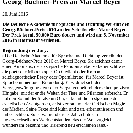
Georg-Büchner-Preis an Marcel Beyer
28. Juni 2016
Die Deutsche Akademie für Sprache und Dichtung verleiht den
Georg-Büchner-Preis 2016 an den Schriftsteller Marcel Beyer.
Der Preis ist mit 50.000 Euro dotiert und wird am 5. November
2016 in Darmstadt verliehen.
Begründung der Jury:
»Die Deutsche Akademie für Sprache und Dichtung verleiht den
Georg-Büchner-Preis 2016 an Marcel Beyer. Sie zeichnet damit
einen Autor aus, der das epische Panorama ebenso beherrscht wie
die poetische Mikroskopie. Ob Gedicht oder Roman,
zeitdiagnostischer Essay oder Opernlibretto, für Marcel Beyer ist
Sprache immer auch Erkundung. Er widmet sich der
Vergegenwärtigung deutscher Vergangenheit mit derselben präzisen
Hingabe, mit der er die Welten der Tiere und Pflanzen erforscht. Er
hat den Sound der Straße im Ohr, er kennt die Testgelände der
ästhetischen Avantgarden, er ist vertraut mit der tückischen Magie
der Medien. Seine Texte sind kühn und zart, erkenntnisreich und
unbestechlich. So ist während dreier Jahrzehnte ein
unverwechselbares Werk entstanden, das die Welt zugleich
wundersam bekannt und irisierend neu erscheinen lässt.«