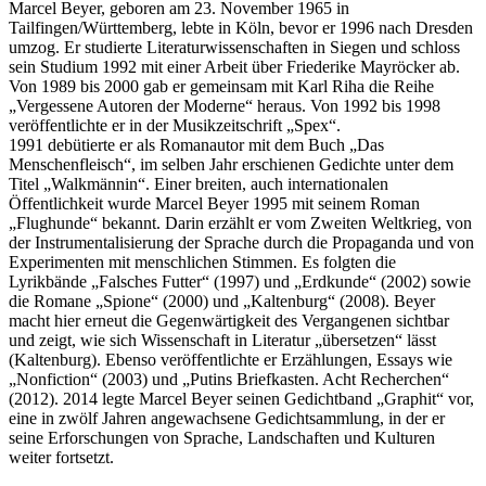
Marcel Beyer, geboren am 23. November 1965 in
Tailfingen/Württemberg, lebte in Köln, bevor er 1996 nach Dresden
umzog. Er studierte Literaturwissenschaften in Siegen und schloss
sein Studium 1992 mit einer Arbeit über Friederike Mayröcker ab.
Von 1989 bis 2000 gab er gemeinsam mit Karl Riha die Reihe
„Vergessene Autoren der Moderne“ heraus. Von 1992 bis 1998
veröffentlichte er in der Musikzeitschrift „Spex“.
1991 debütierte er als Romanautor mit dem Buch „Das
Menschenfleisch“, im selben Jahr erschienen Gedichte unter dem
Titel „Walkmännin“. Einer breiten, auch internationalen
Öffentlichkeit wurde Marcel Beyer 1995 mit seinem Roman
„Flughunde“ bekannt. Darin erzählt er vom Zweiten Weltkrieg, von
der Instrumentalisierung der Sprache durch die Propaganda und von
Experimenten mit menschlichen Stimmen. Es folgten die
Lyrikbände „Falsches Futter“ (1997) und „Erdkunde“ (2002) sowie
die Romane „Spione“ (2000) und „Kaltenburg“ (2008). Beyer
macht hier erneut die Gegenwärtigkeit des Vergangenen sichtbar
und zeigt, wie sich Wissenschaft in Literatur „übersetzen“ lässt
(Kaltenburg). Ebenso veröffentlichte er Erzählungen, Essays wie
„Nonfiction“ (2003) und „Putins Briefkasten. Acht Recherchen“
(2012). 2014 legte Marcel Beyer seinen Gedichtband „Graphit“ vor,
eine in zwölf Jahren angewachsene Gedichtsammlung, in der er
seine Erforschungen von Sprache, Landschaften und Kulturen
weiter fortsetzt.