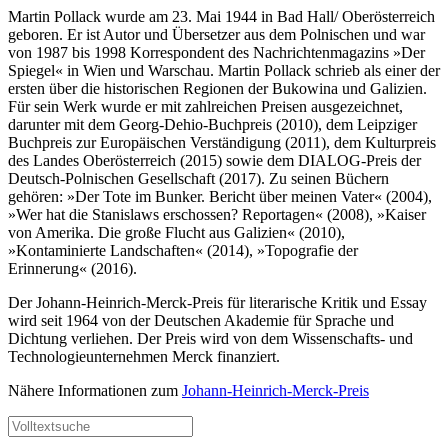
Martin Pollack wurde am 23. Mai 1944 in Bad Hall/ Oberösterreich
geboren. Er ist Autor und Übersetzer aus dem Polnischen und war
von 1987 bis 1998 Korrespondent des Nachrichtenmagazins »Der
Spiegel« in Wien und Warschau. Martin Pollack schrieb als einer der
ersten über die historischen Regionen der Bukowina und Galizien.
Für sein Werk wurde er mit zahlreichen Preisen ausgezeichnet,
darunter mit dem Georg-Dehio-Buchpreis (2010), dem Leipziger
Buchpreis zur Europäischen Verständigung (2011), dem Kulturpreis
des Landes Oberösterreich (2015) sowie dem DIALOG-Preis der
Deutsch-Polnischen Gesellschaft (2017). Zu seinen Büchern
gehören: »Der Tote im Bunker. Bericht über meinen Vater« (2004),
»Wer hat die Stanislaws erschossen? Reportagen« (2008), »Kaiser
von Amerika. Die große Flucht aus Galizien« (2010),
»Kontaminierte Landschaften« (2014), »Topografie der
Erinnerung« (2016).
Der Johann-Heinrich-Merck-Preis für literarische Kritik und Essay
wird seit 1964 von der Deutschen Akademie für Sprache und
Dichtung verliehen. Der Preis wird von dem Wissenschafts- und
Technologieunternehmen Merck finanziert.
Nähere Informationen zum
Johann-Heinrich-Merck-Preis