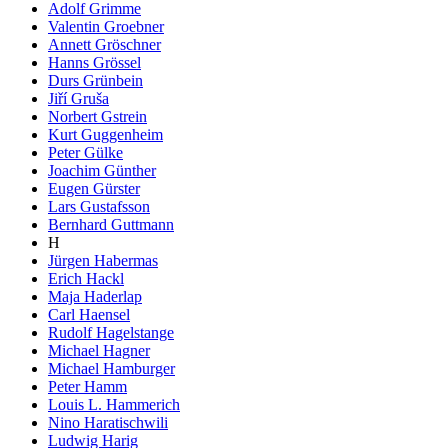
Adolf Grimme
Valentin Groebner
Annett Gröschner
Hanns Grössel
Durs Grünbein
Jiří Gruša
Norbert Gstrein
Kurt Guggenheim
Peter Gülke
Joachim Günther
Eugen Gürster
Lars Gustafsson
Bernhard Guttmann
H
Jürgen Habermas
Erich Hackl
Maja Haderlap
Carl Haensel
Rudolf Hagelstange
Michael Hagner
Michael Hamburger
Peter Hamm
Louis L. Hammerich
Nino Haratischwili
Ludwig Harig