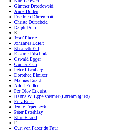
Kurt Drawert
Günther Drosdowski
Anne Duden
Friedrich Dürrenmatt
Christa Dürscheid
Ralph Dutli
E
Josef Eberle
Johannes Edfelt
Elisabeth Edl
Kasimir Edschmid
Oswald Egger
Günter Eich
Peter Eisenberg
Dorothee Elmiger
Mathias Énard
Adolf Endler
Per Olov Enquist
Hanns W. Eppelsheimer (Ehrenmitglied)
Fritz Ernst
Jenny Erpenbeck
Péter Esterházy
Efim Etkind
F
Curt von Faber du Faur