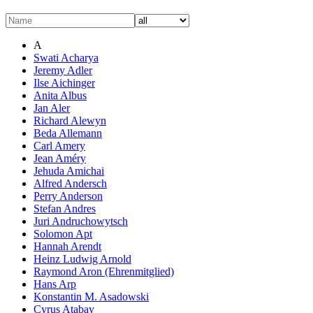
A
Swati Acharya
Jeremy Adler
Ilse Aichinger
Anita Albus
Jan Aler
Richard Alewyn
Beda Allemann
Carl Amery
Jean Améry
Jehuda Amichai
Alfred Andersch
Perry Anderson
Stefan Andres
Juri Andruchowytsch
Solomon Apt
Hannah Arendt
Heinz Ludwig Arnold
Raymond Aron (Ehrenmitglied)
Hans Arp
Konstantin M. Asadowski
Cyrus Atabay