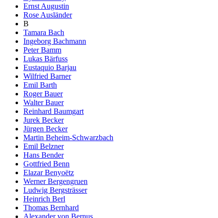
Ernst Augustin
Rose Ausländer
B
Tamara Bach
Ingeborg Bachmann
Peter Bamm
Lukas Bärfuss
Eustaquio Barjau
Wilfried Barner
Emil Barth
Roger Bauer
Walter Bauer
Reinhard Baumgart
Jurek Becker
Jürgen Becker
Martin Beheim-Schwarzbach
Emil Belzner
Hans Bender
Gottfried Benn
Elazar Benyoëtz
Werner Bergengruen
Ludwig Bergsträsser
Heinrich Berl
Thomas Bernhard
Alexander von Bernus