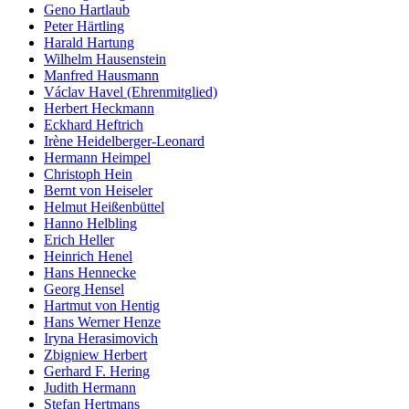
Geno Hartlaub
Peter Härtling
Harald Hartung
Wilhelm Hausenstein
Manfred Hausmann
Václav Havel (Ehrenmitglied)
Herbert Heckmann
Eckhard Heftrich
Irène Heidelberger-Leonard
Hermann Heimpel
Christoph Hein
Bernt von Heiseler
Helmut Heißenbüttel
Hanno Helbling
Erich Heller
Heinrich Henel
Hans Hennecke
Georg Hensel
Hartmut von Hentig
Hans Werner Henze
Iryna Herasimovich
Zbigniew Herbert
Gerhard F. Hering
Judith Hermann
Stefan Hertmans