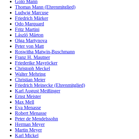
Golo Mann
Thomas Mann (Ehrenmitglied)
Ludwig Marcuse
Friedrich Märker
Odo Marquard
Fritz Martini
László Márton
Olga Martynova
Peter von Matt
Roswitha Matwin-Buschmann
Franz H. Mautner
Friederike Mayröcker
Christoph Meckel
Walter Mehring
Christian Meier
Friedrich Meinecke (Ehrenmitglied)
Karl August Meißinger
Ernst Meister
Max Mell
Eva Menasse
Robert Menasse
Peter de Mendelssohn
Herman Meyer
Martin Meyer
Karl Mickel