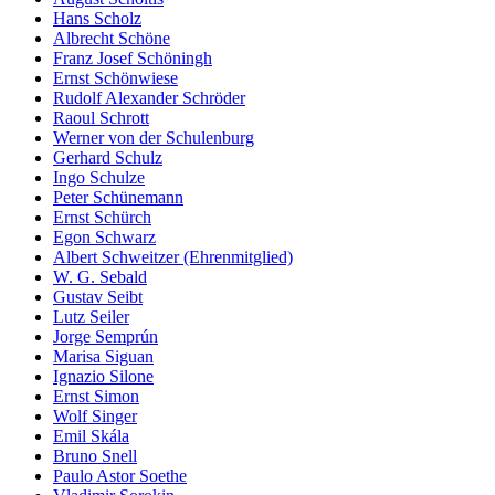
Hans Scholz
Albrecht Schöne
Franz Josef Schöningh
Ernst Schönwiese
Rudolf Alexander Schröder
Raoul Schrott
Werner von der Schulenburg
Gerhard Schulz
Ingo Schulze
Peter Schünemann
Ernst Schürch
Egon Schwarz
Albert Schweitzer (Ehrenmitglied)
W. G. Sebald
Gustav Seibt
Lutz Seiler
Jorge Semprún
Marisa Siguan
Ignazio Silone
Ernst Simon
Wolf Singer
Emil Skála
Bruno Snell
Paulo Astor Soethe