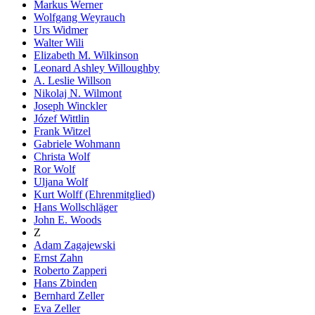
Markus Werner
Wolfgang Weyrauch
Urs Widmer
Walter Wili
Elizabeth M. Wilkinson
Leonard Ashley Willoughby
A. Leslie Willson
Nikolaj N. Wilmont
Joseph Winckler
Józef Wittlin
Frank Witzel
Gabriele Wohmann
Christa Wolf
Ror Wolf
Uljana Wolf
Kurt Wolff (Ehrenmitglied)
Hans Wollschläger
John E. Woods
Z
Adam Zagajewski
Ernst Zahn
Roberto Zapperi
Hans Zbinden
Bernhard Zeller
Eva Zeller