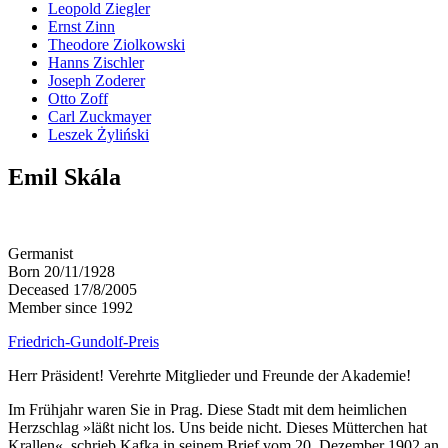
Leopold Ziegler
Ernst Zinn
Theodore Ziolkowski
Hanns Zischler
Joseph Zoderer
Otto Zoff
Carl Zuckmayer
Leszek Żyliński
Emil Skála
Germanist
Born 20/11/1928
Deceased 17/8/2005
Member since 1992
Friedrich-Gundolf-Preis
Herr Präsident! Verehrte Mitglieder und Freunde der Akademie!
Im Frühjahr waren Sie in Prag. Diese Stadt mit dem heimlichen
Herzschlag »läßt nicht los. Uns beide nicht. Dieses Mütterchen hat
Krallen«, schrieb Kafka in seinem Brief vom 20. Dezember 1902 an