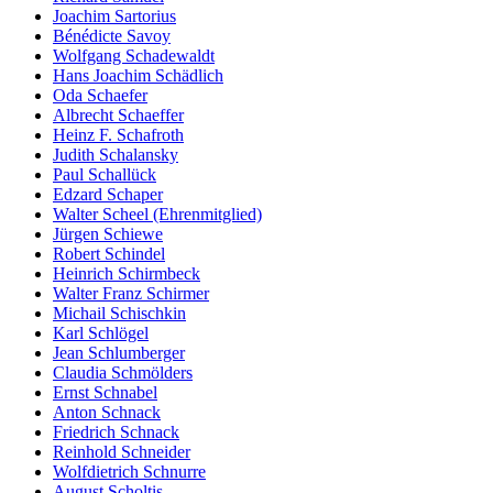
Joachim Sartorius
Bénédicte Savoy
Wolfgang Schadewaldt
Hans Joachim Schädlich
Oda Schaefer
Albrecht Schaeffer
Heinz F. Schafroth
Judith Schalansky
Paul Schallück
Edzard Schaper
Walter Scheel (Ehrenmitglied)
Jürgen Schiewe
Robert Schindel
Heinrich Schirmbeck
Walter Franz Schirmer
Michail Schischkin
Karl Schlögel
Jean Schlumberger
Claudia Schmölders
Ernst Schnabel
Anton Schnack
Friedrich Schnack
Reinhold Schneider
Wolfdietrich Schnurre
August Scholtis