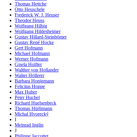
Thomas Hettche
Otto Heuschele
Frederick W. J. Heuser
Theodor Heuss
Wolfgang Hilbig
Wolfgang Hildesheimer
Gustav Hillard-Steinbömer
Gustav René Hocke
Gert Hofmann
Michael Hofmann
Werner Hofmann
Gisela Holfter
Walther von Hollander
Walter Höllerer
Barbara Honigmann
Felicitas Hoppe
Max Huber
Peter Huchel
Richard Huelsenbeck
Thomas Hürlimann
Michal Hvorecký
I
Meinrad Inglin
J
Philippe Jaccottet