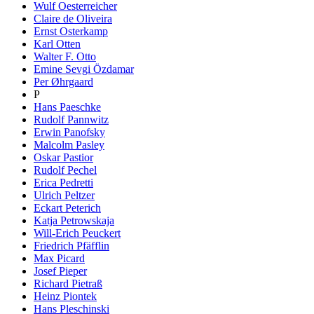
Wulf Oesterreicher
Claire de Oliveira
Ernst Osterkamp
Karl Otten
Walter F. Otto
Emine Sevgi Özdamar
Per Øhrgaard
P
Hans Paeschke
Rudolf Pannwitz
Erwin Panofsky
Malcolm Pasley
Oskar Pastior
Rudolf Pechel
Erica Pedretti
Ulrich Peltzer
Eckart Peterich
Katja Petrowskaja
Will-Erich Peuckert
Friedrich Pfäfflin
Max Picard
Josef Pieper
Richard Pietraß
Heinz Piontek
Hans Pleschinski