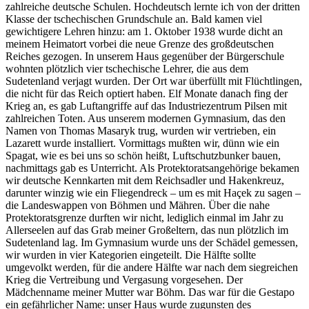
zahlreiche deutsche Schulen. Hochdeutsch lernte ich von der dritten
Klasse der tschechischen Grundschule an. Bald kamen viel
gewichtigere Lehren hinzu: am 1. Oktober 1938 wurde dicht an
meinem Heimatort vorbei die neue Grenze des großdeutschen
Reiches gezogen. In unserem Haus gegenüber der Bürgerschule
wohnten plötzlich vier tschechische Lehrer, die aus dem
Sudetenland verjagt wurden. Der Ort war überfüllt mit Flüchtlingen,
die nicht für das Reich optiert haben. Elf Monate danach fing der
Krieg an, es gab Luftangriffe auf das Industriezentrum Pilsen mit
zahlreichen Toten. Aus unserem modernen Gymnasium, das den
Namen von Thomas Masaryk trug, wurden wir vertrieben, ein
Lazarett wurde installiert. Vormittags mußten wir, dünn wie ein
Spagat, wie es bei uns so schön heißt, Luftschutzbunker bauen,
nachmittags gab es Unterricht. Als Protektoratsangehörige bekamen
wir deutsche Kennkarten mit dem Reichsadler und Hakenkreuz,
darunter winzig wie ein Fliegendreck – um es mit Haçek zu sagen –
die Landeswappen von Böhmen und Mähren. Über die nahe
Protektoratsgrenze durften wir nicht, lediglich einmal im Jahr zu
Allerseelen auf das Grab meiner Großeltern, das nun plötzlich im
Sudetenland lag. Im Gymnasium wurde uns der Schädel gemessen,
wir wurden in vier Kategorien eingeteilt. Die Hälfte sollte
umgevolkt werden, für die andere Hälfte war nach dem siegreichen
Krieg die Vertreibung und Vergasung vorgesehen. Der
Mädchenname meiner Mutter war Böhm. Das war für die Gestapo
ein gefährlicher Name: unser Haus wurde zugunsten des