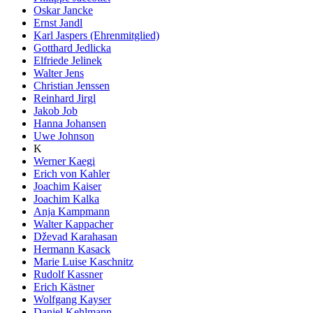
Oskar Jancke
Ernst Jandl
Karl Jaspers (Ehrenmitglied)
Gotthard Jedlicka
Elfriede Jelinek
Walter Jens
Christian Jenssen
Reinhard Jirgl
Jakob Job
Hanna Johansen
Uwe Johnson
K
Werner Kaegi
Erich von Kahler
Joachim Kaiser
Joachim Kalka
Anja Kampmann
Walter Kappacher
Dževad Karahasan
Hermann Kasack
Marie Luise Kaschnitz
Rudolf Kassner
Erich Kästner
Wolfgang Kayser
Daniel Kehlmann