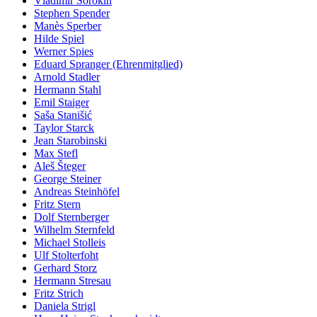
Vladimir Sorokin
Stephen Spender
Manès Sperber
Hilde Spiel
Werner Spies
Eduard Spranger (Ehrenmitglied)
Arnold Stadler
Hermann Stahl
Emil Staiger
Saša Stanišić
Taylor Starck
Jean Starobinski
Max Stefl
Aleš Šteger
George Steiner
Andreas Steinhöfel
Fritz Stern
Dolf Sternberger
Wilhelm Sternfeld
Michael Stolleis
Ulf Stolterfoht
Gerhard Storz
Hermann Stresau
Fritz Strich
Daniela Strigl