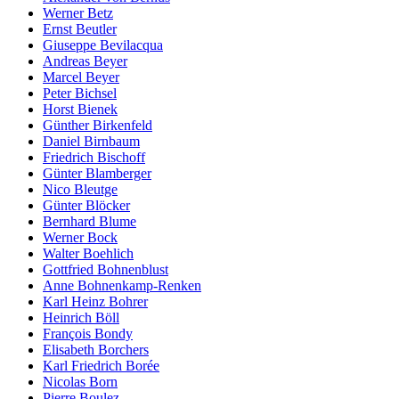
Werner Betz
Ernst Beutler
Giuseppe Bevilacqua
Andreas Beyer
Marcel Beyer
Peter Bichsel
Horst Bienek
Günther Birkenfeld
Daniel Birnbaum
Friedrich Bischoff
Günter Blamberger
Nico Bleutge
Günter Blöcker
Bernhard Blume
Werner Bock
Walter Boehlich
Gottfried Bohnenblust
Anne Bohnenkamp-Renken
Karl Heinz Bohrer
Heinrich Böll
François Bondy
Elisabeth Borchers
Karl Friedrich Borée
Nicolas Born
Pierre Boulez