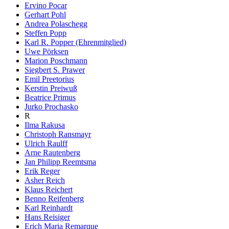
Ervino Pocar
Gerhart Pohl
Andrea Polaschegg
Steffen Popp
Karl R. Popper (Ehrenmitglied)
Uwe Pörksen
Marion Poschmann
Siegbert S. Prawer
Emil Preetorius
Kerstin Preiwuß
Beatrice Primus
Jurko Prochasko
R
Ilma Rakusa
Christoph Ransmayr
Ulrich Raulff
Arne Rautenberg
Jan Philipp Reemtsma
Erik Reger
Asher Reich
Klaus Reichert
Benno Reifenberg
Karl Reinhardt
Hans Reisiger
Erich Maria Remarque