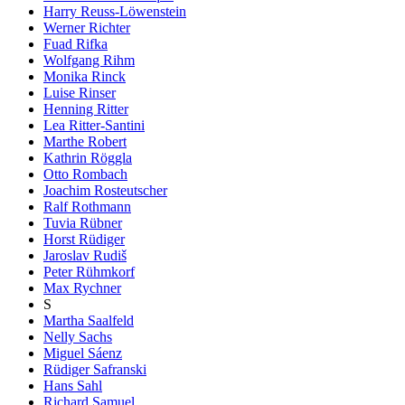
Harry Reuss-Löwenstein
Werner Richter
Fuad Rifka
Wolfgang Rihm
Monika Rinck
Luise Rinser
Henning Ritter
Lea Ritter-Santini
Marthe Robert
Kathrin Röggla
Otto Rombach
Joachim Rosteutscher
Ralf Rothmann
Tuvia Rübner
Horst Rüdiger
Jaroslav Rudiš
Peter Rühmkorf
Max Rychner
S
Martha Saalfeld
Nelly Sachs
Miguel Sáenz
Rüdiger Safranski
Hans Sahl
Richard Samuel