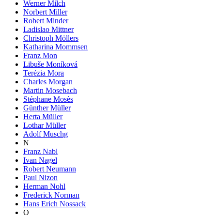
Werner Milch
Norbert Miller
Robert Minder
Ladislao Mittner
Christoph Möllers
Katharina Mommsen
Franz Mon
Libuše Moníková
Terézia Mora
Charles Morgan
Martin Mosebach
Stéphane Mosès
Günther Müller
Herta Müller
Lothar Müller
Adolf Muschg
N
Franz Nabl
Ivan Nagel
Robert Neumann
Paul Nizon
Herman Nohl
Frederick Norman
Hans Erich Nossack
O