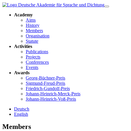
Academy
Aims
History
Members
Organisation
Statute
Activities
Publications
Projects
Conferences
Events
Awards
Georg-Büchner-Preis
Sigmund-Freud-Preis
Friedrich-Gundolf-Preis
Johann-Heinrich-Merck-Preis
Johann-Heinrich-Voß-Preis
Deutsch
English
Members