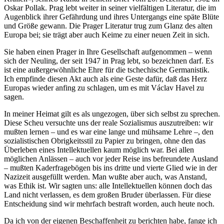
Oskar Pollak. Prag lebt weiter in seiner vielfältigen Literatur, die im
Augenblick ihrer Gefährdung und ihres Untergangs eine späte Blüte
und Größe gewann. Die Prager Literatur trug zum Glanz des alten
Europa bei; sie trägt aber auch Keime zu einer neuen Zeit in sich.
Sie haben einen Prager in Ihre Gesellschaft aufgenommen – wenn
sich der Neuling, der seit 1947 in Prag lebt, so bezeichnen darf. Es
ist eine außergewöhnliche Ehre für die tschechische Germanistik.
Ich empfinde diesen Akt auch als eine Geste dafür, daß das Herz
Europas wieder anfing zu schlagen, um es mit Václav Havel zu
sagen.
In meiner Heimat gilt es als ungezogen, über sich selbst zu sprechen.
Diese Scheu versuchte uns der reale Sozialismus auszutreiben: wir
mußten lernen – und es war eine lange und mühsame Lehre –, den
sozialistischen Obrigkeitsstil zu Papier zu bringen, ohne den das
Überleben eines Intellektuellen kaum möglich war. Bei allen
möglichen Anlässen – auch vor jeder Reise ins befreundete Ausland
– mußten Kaderfragebögen bis ins dritte und vierte Glied wie in der
Nazizeit ausgefüllt werden. Man wußte aber auch, was Anstand,
was Ethik ist. Wir sagten uns: alle Intellektuellen können doch das
Land nicht verlassen, es dem großen Bruder überlassen. Für diese
Entscheidung sind wir mehrfach bestraft worden, auch heute noch.
Da ich von der eigenen Beschaffenheit zu berichten habe, fange ich