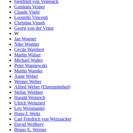
Siegfried von Vegesack
Guntram Vesper
Claude Vigée
Leonello Vincenti
Christina Viragh
Georg von der Vring
W
Jan Wagner
Nike Wagner
Cécile Wajsbrot
Martin Walser
Michael Walter
Peter Wapnewski
Martin Warnke
Anne Weber
Werner Weber
Alfred Weber (Ehrenmitglied)
Stefan Weidner
Harald Weinrich
Ulrich Weinzierl
Leo Weismantel
Hans-J. Weitz
Carl Friedrich von Weizsäcker
David Wellbery
Bruno E. Werner