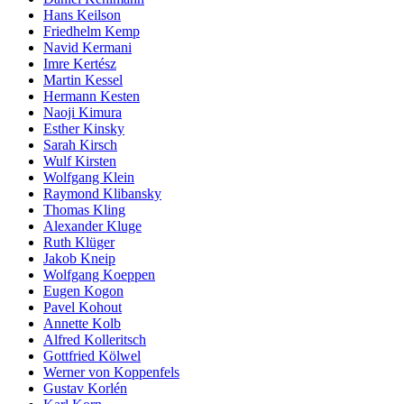
Hans Keilson
Friedhelm Kemp
Navid Kermani
Imre Kertész
Martin Kessel
Hermann Kesten
Naoji Kimura
Esther Kinsky
Sarah Kirsch
Wulf Kirsten
Wolfgang Klein
Raymond Klibansky
Thomas Kling
Alexander Kluge
Ruth Klüger
Jakob Kneip
Wolfgang Koeppen
Eugen Kogon
Pavel Kohout
Annette Kolb
Alfred Kolleritsch
Gottfried Kölwel
Werner von Koppenfels
Gustav Korlén