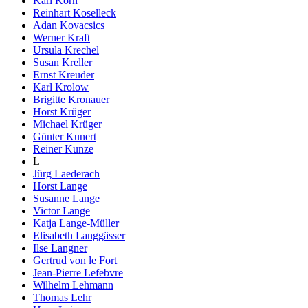
Karl Korn
Reinhart Koselleck
Adan Kovacsics
Werner Kraft
Ursula Krechel
Susan Kreller
Ernst Kreuder
Karl Krolow
Brigitte Kronauer
Horst Krüger
Michael Krüger
Günter Kunert
Reiner Kunze
L
Jürg Laederach
Horst Lange
Susanne Lange
Victor Lange
Katja Lange-Müller
Elisabeth Langgässer
Ilse Langner
Gertrud von le Fort
Jean-Pierre Lefebvre
Wilhelm Lehmann
Thomas Lehr