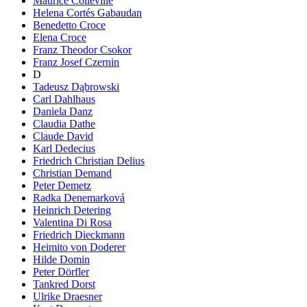
Maurice Colleville
Helena Cortés Gabaudan
Benedetto Croce
Elena Croce
Franz Theodor Csokor
Franz Josef Czernin
D
Tadeusz Dąbrowski
Carl Dahlhaus
Daniela Danz
Claudia Dathe
Claude David
Karl Dedecius
Friedrich Christian Delius
Christian Demand
Peter Demetz
Radka Denemarková
Heinrich Detering
Valentina Di Rosa
Friedrich Dieckmann
Heimito von Doderer
Hilde Domin
Peter Dörfler
Tankred Dorst
Ulrike Draesner