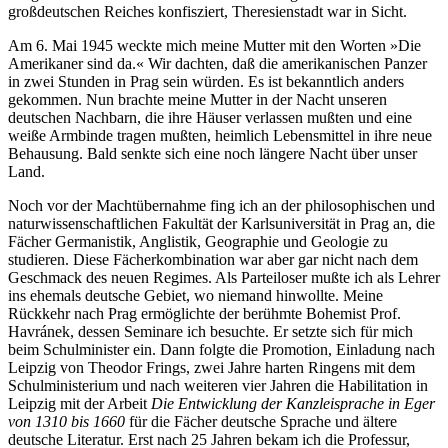
großdeutschen Reiches konfisziert, Theresienstadt war in Sicht.
Am 6. Mai 1945 weckte mich meine Mutter mit den Worten »Die
Amerikaner sind da.« Wir dachten, daß die amerikanischen Panzer
in zwei Stunden in Prag sein würden. Es ist bekanntlich anders
gekommen. Nun brachte meine Mutter in der Nacht unseren
deutschen Nachbarn, die ihre Häuser verlassen mußten und eine
weiße Armbinde tragen mußten, heimlich Lebensmittel in ihre neue
Behausung. Bald senkte sich eine noch längere Nacht über unser
Land.
Noch vor der Machtübernahme fing ich an der philosophischen und
naturwissenschaftlichen Fakultät der Karlsuniversität in Prag an, die
Fächer Germanistik, Anglistik, Geographie und Geologie zu
studieren. Diese Fächerkombination war aber gar nicht nach dem
Geschmack des neuen Regimes. Als Parteiloser mußte ich als Lehrer
ins ehemals deutsche Gebiet, wo niemand hinwollte. Meine
Rückkehr nach Prag ermöglichte der berühmte Bohemist Prof.
Havránek, dessen Seminare ich besuchte. Er setzte sich für mich
beim Schulminister ein. Dann folgte die Promotion, Einladung nach
Leipzig von Theodor Frings, zwei Jahre harten Ringens mit dem
Schulministerium und nach weiteren vier Jahren die Habilitation in
Leipzig mit der Arbeit
Die Entwicklung der Kanzleisprache in Eger
von 1310 bis 1660
für die Fächer deutsche Sprache und ältere
deutsche Literatur. Erst nach 25 Jahren bekam ich die Professur,