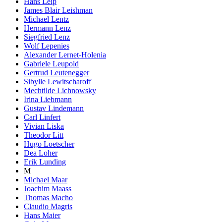
Hans Leip
James Blair Leishman
Michael Lentz
Hermann Lenz
Siegfried Lenz
Wolf Lepenies
Alexander Lernet-Holenia
Gabriele Leupold
Gertrud Leutenegger
Sibylle Lewitscharoff
Mechtilde Lichnowsky
Irina Liebmann
Gustav Lindemann
Carl Linfert
Vivian Liska
Theodor Litt
Hugo Loetscher
Dea Loher
Erik Lunding
M
Michael Maar
Joachim Maass
Thomas Macho
Claudio Magris
Hans Maier