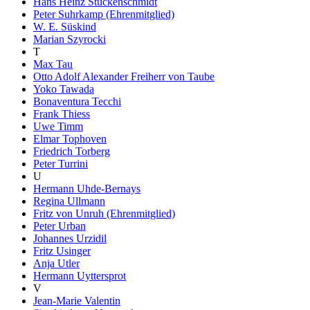
Hans Heinz Stuckenschmidt
Peter Suhrkamp (Ehrenmitglied)
W. E. Süskind
Marian Szyrocki
T
Max Tau
Otto Adolf Alexander Freiherr von Taube
Yoko Tawada
Bonaventura Tecchi
Frank Thiess
Uwe Timm
Elmar Tophoven
Friedrich Torberg
Peter Turrini
U
Hermann Uhde-Bernays
Regina Ullmann
Fritz von Unruh (Ehrenmitglied)
Peter Urban
Johannes Urzidil
Fritz Usinger
Anja Utler
Hermann Uyttersprot
V
Jean-Marie Valentin