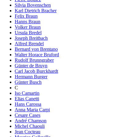
Silvia Bovenschen
Karl Dietrich Bracher
Felix Braun
Hanns Braun
Volker Braun
Ursula Bredel
Joseph Breitbach
Alfred Brendel
Bernard von Brentano
Walter Horace Bruford
Rudolf Brunngraber
Günter de Bruyn
Carl Jacob Burckhardt
Hermann Burger
Günter Busch
C
Iso Camartin
Elias Canetti
Hans Carossa
Anna Maria Carpi
Cesare Cases
André Chamson
Michel Chaouli
Jean Cocteau