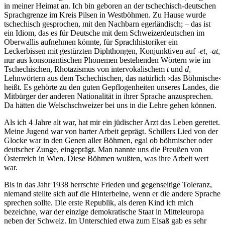
in meiner Heimat an. Ich bin geboren an der tschechisch-deutschen
Sprachgrenze im Kreis Pilsen in Westböhmen. Zu Hause wurde
tschechisch gesprochen, mit den Nachbarn egerländisch; – das ist
ein Idiom, das es für Deutsche mit dem Schweizerdeutschen im
Oberwallis aufnehmen könnte, für Sprachhistoriker ein
Leckerbissen mit gestürzten Diphthongen, Konjunktiven auf
-et, -at,
nur aus konsonantischen Phonemen bestehenden Wörtern wie im
Tschechischen, Rhotazismus von intervokalischem
t
und
d,
Lehnwörtern aus dem Tschechischen, das natürlich ›das Böhmische‹
heißt. Es gehörte zu den guten Gepflogenheiten unseres Landes, die
Mitbürger der anderen Nationalität in ihrer Sprache anzusprechen.
Da hätten die Welschschweizer bei uns in die Lehre gehen können.
Als ich 4 Jahre alt war, hat mir ein jüdischer Arzt das Leben gerettet.
Meine Jugend war von harter Arbeit geprägt. Schillers Lied von der
Glocke war in den Genen aller Böhmen, egal ob böhmischer oder
deutscher Zunge, eingeprägt. Man nannte uns die Preußen von
Österreich in Wien. Diese Böhmen wußten, was ihre Arbeit wert
war.
Bis in das Jahr 1938 herrschte Frieden und gegenseitige Toleranz,
niemand stellte sich auf die Hinterbeine, wenn er die andere Sprache
sprechen sollte. Die erste Republik, als deren Kind ich mich
bezeichne, war der einzige demokratische Staat in Mitteleuropa
neben der Schweiz. Im Unterschied etwa zum Elsaß gab es sehr