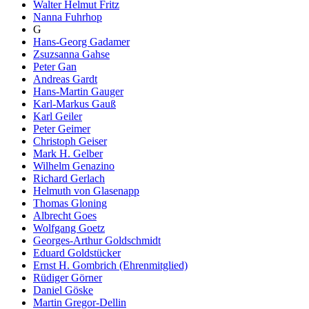
Walter Helmut Fritz
Nanna Fuhrhop
G
Hans-Georg Gadamer
Zsuzsanna Gahse
Peter Gan
Andreas Gardt
Hans-Martin Gauger
Karl-Markus Gauß
Karl Geiler
Peter Geimer
Christoph Geiser
Mark H. Gelber
Wilhelm Genazino
Richard Gerlach
Helmuth von Glasenapp
Thomas Gloning
Albrecht Goes
Wolfgang Goetz
Georges-Arthur Goldschmidt
Eduard Goldstücker
Ernst H. Gombrich (Ehrenmitglied)
Rüdiger Görner
Daniel Göske
Martin Gregor-Dellin