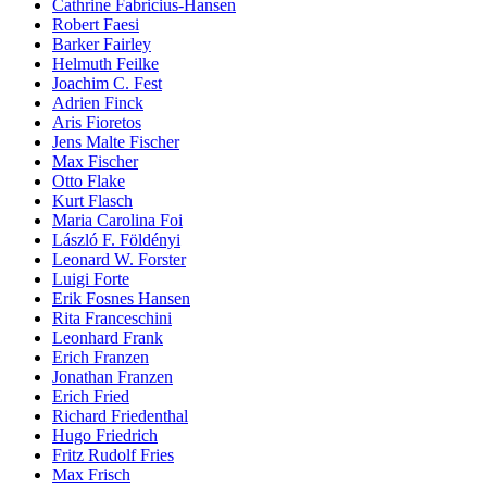
Cathrine Fabricius-Hansen
Robert Faesi
Barker Fairley
Helmuth Feilke
Joachim C. Fest
Adrien Finck
Aris Fioretos
Jens Malte Fischer
Max Fischer
Otto Flake
Kurt Flasch
Maria Carolina Foi
László F. Földényi
Leonard W. Forster
Luigi Forte
Erik Fosnes Hansen
Rita Franceschini
Leonhard Frank
Erich Franzen
Jonathan Franzen
Erich Fried
Richard Friedenthal
Hugo Friedrich
Fritz Rudolf Fries
Max Frisch