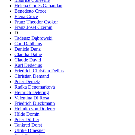
Maurice Colleville
Helena Cortés Gabaudan
Benedetto Croce
Elena Croce
Franz Theodor Csokor
Franz Josef Czernin
D
Tadeusz Dąbrowski
Carl Dahlhaus
Daniela Danz
Claudia Dathe
Claude David
Karl Dedecius
Friedrich Christian Delius
Christian Demand
Peter Demetz
Radka Denemarková
Heinrich Detering
Valentina Di Rosa
Friedrich Dieckmann
Heimito von Doderer
Hilde Domin
Peter Dörfler
Tankred Dorst
Ulrike Draesner