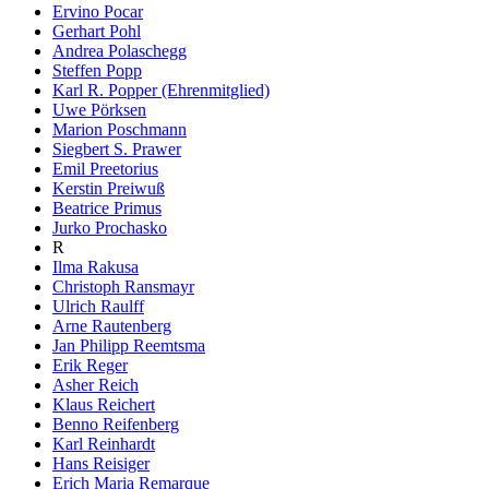
Ervino Pocar
Gerhart Pohl
Andrea Polaschegg
Steffen Popp
Karl R. Popper (Ehrenmitglied)
Uwe Pörksen
Marion Poschmann
Siegbert S. Prawer
Emil Preetorius
Kerstin Preiwuß
Beatrice Primus
Jurko Prochasko
R
Ilma Rakusa
Christoph Ransmayr
Ulrich Raulff
Arne Rautenberg
Jan Philipp Reemtsma
Erik Reger
Asher Reich
Klaus Reichert
Benno Reifenberg
Karl Reinhardt
Hans Reisiger
Erich Maria Remarque