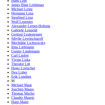
Hans Leip
James Blair Leishman
Michael Lentz
Hermann Lenz
Siegfried Lenz
Wolf Lepenies
Alexander Lernet-Holenia
Gabriele Leupold
Gertrud Leutenegger
Sibylle Lewitscharoff
Mechtilde Lichnowsky
Irina Liebmann
Gustav Lindemann
Carl Linfert
Vivian Liska
Theodor Litt
Hugo Loetscher
Dea Loher
Erik Lunding
M
Michael Maar
Joachim Maass
Thomas Macho
Claudio Magris
Hans Maier