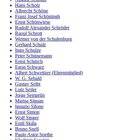
Hans Scholz
Albrecht Schöne
Franz Josef Schöningh
Ernst Schönwiese
Rudolf Alexander Schröder
Raoul Schrott
Werner von der Schulenburg
Gerhard Schulz
Ingo Schulze
Peter Schünemann
Ernst Schürch
Egon Schwarz
Albert Schweitzer (Ehrenmitglied)
W. G. Sebald
Gustav Seibt
Lutz Seiler
Jorge Semprún
Marisa Siguan
Ignazio Silone
Ernst Simon
Wolf Singer
Emil Skála
Bruno Snell
Paulo Astor Soethe