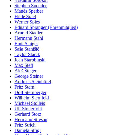
Vladimir Sorokin
Stephen Spender
Manès Sperber
Hilde Spiel
Werner Spies
Eduard Spranger (Ehrenmitglied)
Arnold Stadler
Hermann Stahl
Emil Staiger
Saša Stanišić
Taylor Starck
Jean Starobinski
Max Stefl
Aleš Šteger
George Steiner
Andreas Steinhöfel
Fritz Stern
Dolf Sternberger
Wilhelm Sternfeld
Michael Stolleis
Ulf Stolterfoht
Gerhard Storz
Hermann Stresau
Fritz Strich
Daniela Strigl