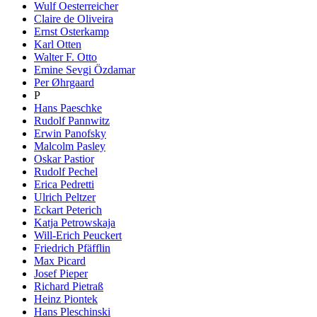
Wulf Oesterreicher
Claire de Oliveira
Ernst Osterkamp
Karl Otten
Walter F. Otto
Emine Sevgi Özdamar
Per Øhrgaard
P
Hans Paeschke
Rudolf Pannwitz
Erwin Panofsky
Malcolm Pasley
Oskar Pastior
Rudolf Pechel
Erica Pedretti
Ulrich Peltzer
Eckart Peterich
Katja Petrowskaja
Will-Erich Peuckert
Friedrich Pfäfflin
Max Picard
Josef Pieper
Richard Pietraß
Heinz Piontek
Hans Pleschinski