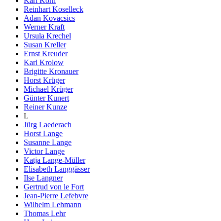
Karl Korn
Reinhart Koselleck
Adan Kovacsics
Werner Kraft
Ursula Krechel
Susan Kreller
Ernst Kreuder
Karl Krolow
Brigitte Kronauer
Horst Krüger
Michael Krüger
Günter Kunert
Reiner Kunze
L
Jürg Laederach
Horst Lange
Susanne Lange
Victor Lange
Katja Lange-Müller
Elisabeth Langgässer
Ilse Langner
Gertrud von le Fort
Jean-Pierre Lefebvre
Wilhelm Lehmann
Thomas Lehr