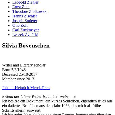
Leopold Ziegler
Ernst Zinn
Theodore Ziolkowski
Hanns Zischler
Joseph Zoderer
Otto Zoff
Carl Zuckmayer
Leszek Żyliński
Silvia Bovenschen
Writer and Literary scholar
Born 5/3/1946
Deceased 25/10/2017
Member since 2013
Johann-Heinrich-Merck-Preis
»Wenn der lahme Weber träumt, er webe, ...«
Ich besitze ein Dokument, ein kurzes Schreiben, eigentlich ist es nur
ein datiertes Briefchen aus dem Jahr 1956, das mich als frühe
Schriftstellerin ausweist.
Ich bin zehn Jahre alt, beginne einen Roman, komme aber über den