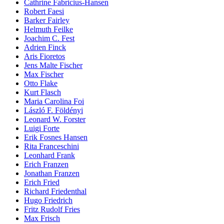
Cathrine Fabricius-Hansen
Robert Faesi
Barker Fairley
Helmuth Feilke
Joachim C. Fest
Adrien Finck
Aris Fioretos
Jens Malte Fischer
Max Fischer
Otto Flake
Kurt Flasch
Maria Carolina Foi
László F. Földényi
Leonard W. Forster
Luigi Forte
Erik Fosnes Hansen
Rita Franceschini
Leonhard Frank
Erich Franzen
Jonathan Franzen
Erich Fried
Richard Friedenthal
Hugo Friedrich
Fritz Rudolf Fries
Max Frisch