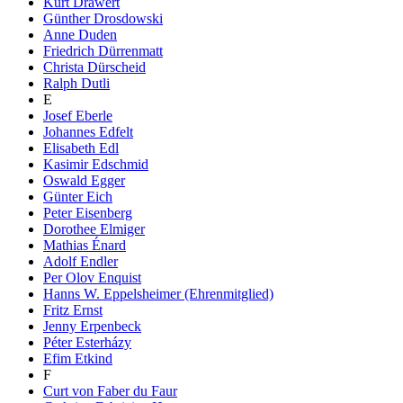
Kurt Drawert
Günther Drosdowski
Anne Duden
Friedrich Dürrenmatt
Christa Dürscheid
Ralph Dutli
E
Josef Eberle
Johannes Edfelt
Elisabeth Edl
Kasimir Edschmid
Oswald Egger
Günter Eich
Peter Eisenberg
Dorothee Elmiger
Mathias Énard
Adolf Endler
Per Olov Enquist
Hanns W. Eppelsheimer (Ehrenmitglied)
Fritz Ernst
Jenny Erpenbeck
Péter Esterházy
Efim Etkind
F
Curt von Faber du Faur