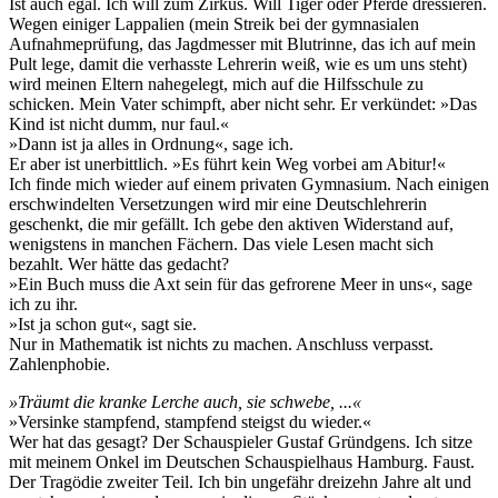
Ist auch egal. Ich will zum Zirkus. Will Tiger oder Pferde dressieren.
Wegen einiger Lappalien (mein Streik bei der gymnasialen
Aufnahmeprüfung, das Jagdmesser mit Blutrinne, das ich auf mein
Pult lege, damit die verhasste Lehrerin weiß, wie es um uns steht)
wird meinen Eltern nahegelegt, mich auf die Hilfsschule zu
schicken. Mein Vater schimpft, aber nicht sehr. Er verkündet: »Das
Kind ist nicht dumm, nur faul.«
»Dann ist ja alles in Ordnung«, sage ich.
Er aber ist unerbittlich. »Es führt kein Weg vorbei am Abitur!«
Ich finde mich wieder auf einem privaten Gymnasium. Nach einigen
erschwindelten Versetzungen wird mir eine Deutschlehrerin
geschenkt, die mir gefällt. Ich gebe den aktiven Widerstand auf,
wenigstens in manchen Fächern. Das viele Lesen macht sich
bezahlt. Wer hätte das gedacht?
»Ein Buch muss die Axt sein für das gefrorene Meer in uns«, sage
ich zu ihr.
»Ist ja schon gut«, sagt sie.
Nur in Mathematik ist nichts zu machen. Anschluss verpasst.
Zahlenphobie.
»Träumt die kranke Lerche auch, sie schwebe, ...«
»Versinke stampfend, stampfend steigst du wieder.«
Wer hat das gesagt? Der Schauspieler Gustaf Gründgens. Ich sitze
mit meinem Onkel im Deutschen Schauspielhaus Hamburg. Faust.
Der Tragödie zweiter Teil. Ich bin ungefähr dreizehn Jahre alt und