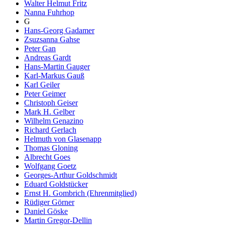
Walter Helmut Fritz
Nanna Fuhrhop
G
Hans-Georg Gadamer
Zsuzsanna Gahse
Peter Gan
Andreas Gardt
Hans-Martin Gauger
Karl-Markus Gauß
Karl Geiler
Peter Geimer
Christoph Geiser
Mark H. Gelber
Wilhelm Genazino
Richard Gerlach
Helmuth von Glasenapp
Thomas Gloning
Albrecht Goes
Wolfgang Goetz
Georges-Arthur Goldschmidt
Eduard Goldstücker
Ernst H. Gombrich (Ehrenmitglied)
Rüdiger Görner
Daniel Göske
Martin Gregor-Dellin