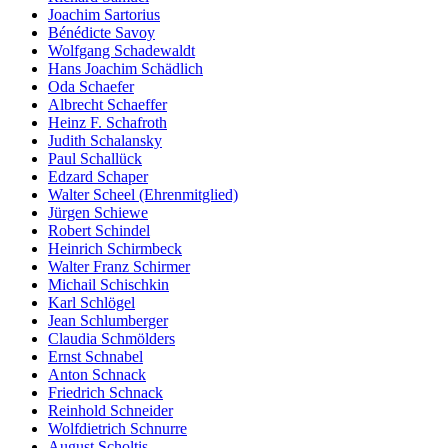
Joachim Sartorius
Bénédicte Savoy
Wolfgang Schadewaldt
Hans Joachim Schädlich
Oda Schaefer
Albrecht Schaeffer
Heinz F. Schafroth
Judith Schalansky
Paul Schallück
Edzard Schaper
Walter Scheel (Ehrenmitglied)
Jürgen Schiewe
Robert Schindel
Heinrich Schirmbeck
Walter Franz Schirmer
Michail Schischkin
Karl Schlögel
Jean Schlumberger
Claudia Schmölders
Ernst Schnabel
Anton Schnack
Friedrich Schnack
Reinhold Schneider
Wolfdietrich Schnurre
August Scholtis