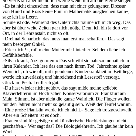
So viel Kraft aber bleibt: Ich werde weiterhin auf die Pferde steigen.
»Es ist nicht einzusehen, dass man mit einer gelungenen Dressur
von Hund und Ross keine Fünf in Mathematik ausgleichen kann«,
sage ich ins Leere.
Schule ist öde. Während des Unterrichts träume ich mich weg. Das
aber ist über weite Zeiten gar nicht nötig. Denn ich bin ja dort vor
Ort, in der Lehranstalt, nicht so oft.
»Dreimal Scharlach, das muss man erst mal schaffen.« Das sagt
mein besorgter Onkel.
»Frier nicht!«, ruft meine Mutter mir hinterher. Seitdem liebe ich
Gefühlsbefehle.
»Silvia krank, Arzt gerufen.« Das schreibt sie nahezu monatlich in
ihren Kalender. Ich lese das erst nach ihrem Tod. Jahrzehnte später.
Wenn ich, oh wie oft, mit irgendeiner Kinderkrankheit im Bett liege,
werde ich zuverlässig und hinreichend mit Lesestoff versorgt.
Glück im Pech. Teuflisch gut.
»Du hast wieder nicht geübt«, das sagt milde meine geliebte
Klavierlehrerin im Hochʼschen Konservatorium zu Frankfurt am
Main. Stimmt, ist aber nicht die ganze Wahrheit. Die Finger wollen
mit den Jahren nicht mehr so geläufig sein. Weiß der Teufel warum.
»Eine große Pianistin werde ich eh nicht.« Sage ich trotzgeschwellt.
Aber ein Scheitern ist es doch.
»Frauen sind für geistige und künstlerische Hochleistungen nicht
geschaffen.« Wer sagt das? Die Biologielehrerin. Ich glaube ihr kein
Wort.