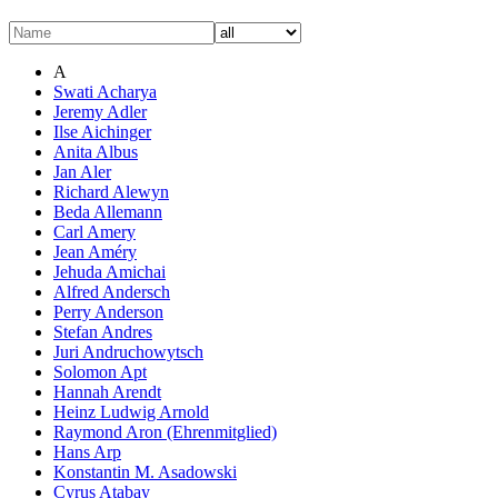
A
Swati Acharya
Jeremy Adler
Ilse Aichinger
Anita Albus
Jan Aler
Richard Alewyn
Beda Allemann
Carl Amery
Jean Améry
Jehuda Amichai
Alfred Andersch
Perry Anderson
Stefan Andres
Juri Andruchowytsch
Solomon Apt
Hannah Arendt
Heinz Ludwig Arnold
Raymond Aron (Ehrenmitglied)
Hans Arp
Konstantin M. Asadowski
Cyrus Atabay