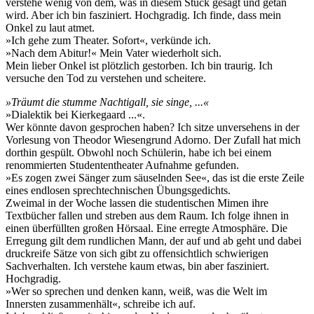
verstehe wenig von dem, was in diesem Stück gesagt und getan
wird. Aber ich bin fasziniert. Hochgradig. Ich finde, dass mein
Onkel zu laut atmet.
»Ich gehe zum Theater. Sofort«, verkünde ich.
»Nach dem Abitur!« Mein Vater wiederholt sich.
Mein lieber Onkel ist plötzlich gestorben. Ich bin traurig. Ich
versuche den Tod zu verstehen und scheitere.
»Träumt die stumme Nachtigall, sie singe, ...«
»Dialektik bei Kierkegaard ...«.
Wer könnte davon gesprochen haben? Ich sitze unversehens in der
Vorlesung von Theodor Wiesengrund Adorno. Der Zufall hat mich
dorthin gespült. Obwohl noch Schülerin, habe ich bei einem
renommierten Studententheater Aufnahme gefunden.
»Es zogen zwei Sänger zum säuselnden See«, das ist die erste Zeile
eines endlosen sprechtechnischen Übungsgedichts.
Zweimal in der Woche lassen die studentischen Mimen ihre
Textbücher fallen und streben aus dem Raum. Ich folge ihnen in
einen überfüllten großen Hörsaal. Eine erregte Atmosphäre. Die
Erregung gilt dem rundlichen Mann, der auf und ab geht und dabei
druckreife Sätze von sich gibt zu offensichtlich schwierigen
Sachverhalten. Ich verstehe kaum etwas, bin aber fasziniert.
Hochgradig.
»Wer so sprechen und denken kann, weiß, was die Welt im
Innersten zusammenhält«, schreibe ich auf.