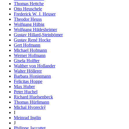
Thomas Hettche
Otto Heuschele
Frederick W. J. Heuser
Theodor Heuss
Wolfgang Hilbig
Wolfgang Hildesheimer
Gustav Hillard-Steinbömer
Gustav René Hocke
Gert Hofmann
Michael Hofmann
Werner Hofmann
Gisela Holfter
Walther von Hollander
Walter Höllerer
Barbara Honigmann
Felicitas Hoppe
Max Huber
Peter Huchel
Richard Huelsenbeck
Thomas Hürlimann
Michal Hvorecký
I
Meinrad Inglin
J
Philippe Jaccottet