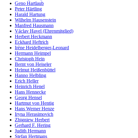
Geno Hartlaub
Peter Härtling
Harald Hartung
Wilhelm Hausenstein
Manfred Hausmann
Václav Havel (Ehrenmitglied)
Herbert Heckmann
Eckhard Heftrich
Irène Heidelberger-Leonard
Hermann Heimpel
Christoph Hein
Bernt von Heiseler
Helmut Heißenbüttel
Hanno Helbling
Erich Heller
Heinrich Henel
Hans Hennecke
Georg Hensel
Hartmut von Hentig
Hans Werner Henze
Iryna Herasimovich
Zbigniew Herbert
Gerhard F. Hering
Judith Hermann
Stefan Hertmans