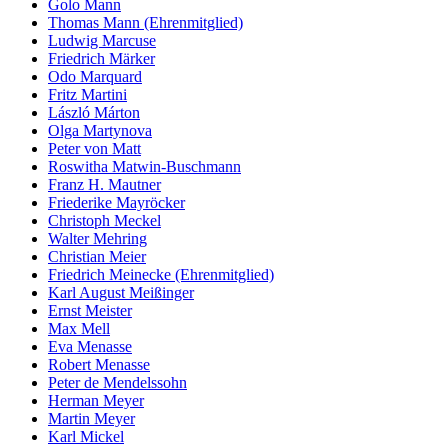
Golo Mann
Thomas Mann (Ehrenmitglied)
Ludwig Marcuse
Friedrich Märker
Odo Marquard
Fritz Martini
László Márton
Olga Martynova
Peter von Matt
Roswitha Matwin-Buschmann
Franz H. Mautner
Friederike Mayröcker
Christoph Meckel
Walter Mehring
Christian Meier
Friedrich Meinecke (Ehrenmitglied)
Karl August Meißinger
Ernst Meister
Max Mell
Eva Menasse
Robert Menasse
Peter de Mendelssohn
Herman Meyer
Martin Meyer
Karl Mickel