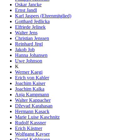
Oskar Jancke
Ernst Jandl
Karl Jaspers (Ehrenmitglied)
Gotthard Jedlicka
Elfriede Jelinek
Walter Jens
Christian Jenssen
Reinhard Jirgl
Jakob Job
Hanna Johansen
Uwe Johnson
K
Werner Kaegi
Erich von Kahler
Joachim Kaiser
Joachim Kalka
Anja Kampmann
Walter Kappacher
Dževad Karahasan
Hermann Kasack
Marie Luise Kaschnitz
Rudolf Kassner
Erich Kästner
Wolfgang Kayser
Daniel Kehlmann