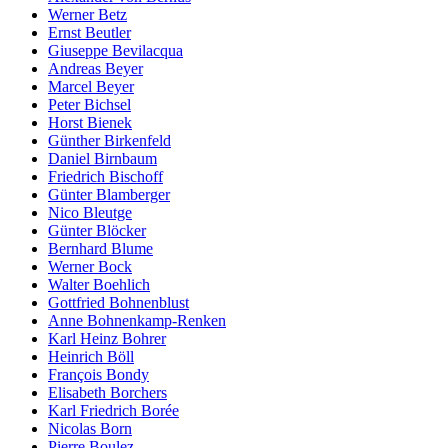
Werner Betz
Ernst Beutler
Giuseppe Bevilacqua
Andreas Beyer
Marcel Beyer
Peter Bichsel
Horst Bienek
Günther Birkenfeld
Daniel Birnbaum
Friedrich Bischoff
Günter Blamberger
Nico Bleutge
Günter Blöcker
Bernhard Blume
Werner Bock
Walter Boehlich
Gottfried Bohnenblust
Anne Bohnenkamp-Renken
Karl Heinz Bohrer
Heinrich Böll
François Bondy
Elisabeth Borchers
Karl Friedrich Borée
Nicolas Born
Pierre Boulez