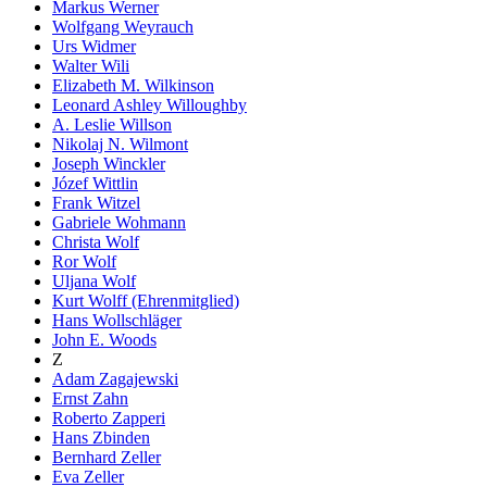
Markus Werner
Wolfgang Weyrauch
Urs Widmer
Walter Wili
Elizabeth M. Wilkinson
Leonard Ashley Willoughby
A. Leslie Willson
Nikolaj N. Wilmont
Joseph Winckler
Józef Wittlin
Frank Witzel
Gabriele Wohmann
Christa Wolf
Ror Wolf
Uljana Wolf
Kurt Wolff (Ehrenmitglied)
Hans Wollschläger
John E. Woods
Z
Adam Zagajewski
Ernst Zahn
Roberto Zapperi
Hans Zbinden
Bernhard Zeller
Eva Zeller