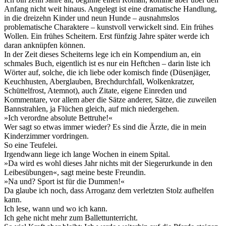
Anfang nicht weit hinaus. Angelegt ist eine dramatische Handlung,
in die dreizehn Kinder und neun Hunde – ausnahmslos
problematische Charaktere – kunstvoll verwickelt sind. Ein frühes
Wollen. Ein frühes Scheitern. Erst fünfzig Jahre später werde ich
daran anknüpfen können.
In der Zeit dieses Scheiterns lege ich ein Kompendium an, ein
schmales Buch, eigentlich ist es nur ein Heftchen – darin liste ich
Wörter auf, solche, die ich liebe oder komisch finde (Düsenjäger,
Keuchhusten, Aberglauben, Brechdurchfall, Wolkenkratzer,
Schüttelfrost, Atemnot), auch Zitate, eigene Einreden und
Kommentare, vor allem aber die Sätze anderer, Sätze, die zuweilen
Bannstrahlen, ja Flüchen gleich, auf mich niedergehen.
»Ich verordne absolute Bettruhe!«
Wer sagt so etwas immer wieder? Es sind die Ärzte, die in mein
Kinderzimmer vordringen.
So eine Teufelei.
Irgendwann liege ich lange Wochen in einem Spital.
»Da wird es wohl dieses Jahr nichts mit der Siegerurkunde in den
Leibesübungen«, sagt meine beste Freundin.
»Na und? Sport ist für die Dummen!«
Da glaube ich noch, dass Arroganz dem verletzten Stolz aufhelfen
kann.
Ich lese, wann und wo ich kann.
Ich gehe nicht mehr zum Ballettunterricht.