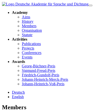
Academy
Aims
History
Members
Organisation
Statute
Activities
Publications
Projects
Conferences
Events
Awards
Georg-Büchner-Preis
Sigmund-Freud-Preis
Friedrich-Gundolf-Preis
Johann-Heinrich-Merck-Preis
Johann-Heinrich-Voß-Preis
Deutsch
English
Members