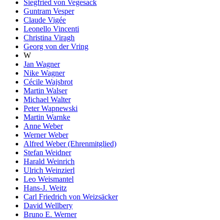
Siegfried von Vegesack
Guntram Vesper
Claude Vigée
Leonello Vincenti
Christina Viragh
Georg von der Vring
W
Jan Wagner
Nike Wagner
Cécile Wajsbrot
Martin Walser
Michael Walter
Peter Wapnewski
Martin Warnke
Anne Weber
Werner Weber
Alfred Weber (Ehrenmitglied)
Stefan Weidner
Harald Weinrich
Ulrich Weinzierl
Leo Weismantel
Hans-J. Weitz
Carl Friedrich von Weizsäcker
David Wellbery
Bruno E. Werner