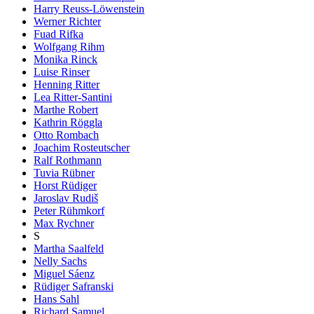
Harry Reuss-Löwenstein
Werner Richter
Fuad Rifka
Wolfgang Rihm
Monika Rinck
Luise Rinser
Henning Ritter
Lea Ritter-Santini
Marthe Robert
Kathrin Röggla
Otto Rombach
Joachim Rosteutscher
Ralf Rothmann
Tuvia Rübner
Horst Rüdiger
Jaroslav Rudiš
Peter Rühmkorf
Max Rychner
S
Martha Saalfeld
Nelly Sachs
Miguel Sáenz
Rüdiger Safranski
Hans Sahl
Richard Samuel