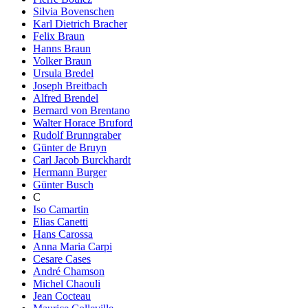
Silvia Bovenschen
Karl Dietrich Bracher
Felix Braun
Hanns Braun
Volker Braun
Ursula Bredel
Joseph Breitbach
Alfred Brendel
Bernard von Brentano
Walter Horace Bruford
Rudolf Brunngraber
Günter de Bruyn
Carl Jacob Burckhardt
Hermann Burger
Günter Busch
C
Iso Camartin
Elias Canetti
Hans Carossa
Anna Maria Carpi
Cesare Cases
André Chamson
Michel Chaouli
Jean Cocteau