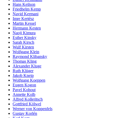
Hans Keilson
Friedhelm Kemp
Navid Kermani
Imre Kertész
Martin Kessel
Hermann Kesten
Naoji Kimura
Esther Kinsky
Sarah Kirsch
Wulf Kirsten
Wolfgang Klein
Raymond Klibansky
Thomas Kling
Alexander Kluge
Ruth Klüger
Jakob Kneip
Wolfgang Koeppen
Eugen Kogon
Pavel Kohout
Annette Kolb
Alfred Kolleritsch
Gottfried Kölwel
Werner von Koppenfels
Gustav Korlén