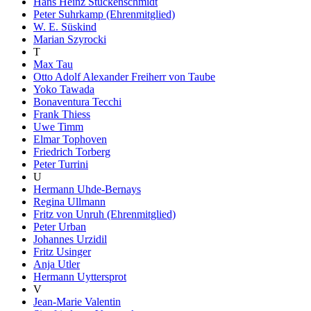
Hans Heinz Stuckenschmidt
Peter Suhrkamp (Ehrenmitglied)
W. E. Süskind
Marian Szyrocki
T
Max Tau
Otto Adolf Alexander Freiherr von Taube
Yoko Tawada
Bonaventura Tecchi
Frank Thiess
Uwe Timm
Elmar Tophoven
Friedrich Torberg
Peter Turrini
U
Hermann Uhde-Bernays
Regina Ullmann
Fritz von Unruh (Ehrenmitglied)
Peter Urban
Johannes Urzidil
Fritz Usinger
Anja Utler
Hermann Uyttersprot
V
Jean-Marie Valentin