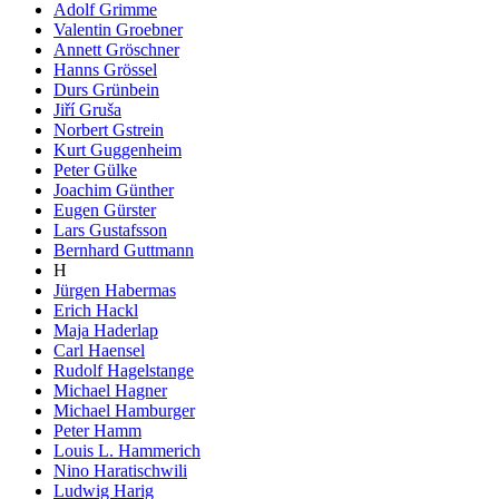
Adolf Grimme
Valentin Groebner
Annett Gröschner
Hanns Grössel
Durs Grünbein
Jiří Gruša
Norbert Gstrein
Kurt Guggenheim
Peter Gülke
Joachim Günther
Eugen Gürster
Lars Gustafsson
Bernhard Guttmann
H
Jürgen Habermas
Erich Hackl
Maja Haderlap
Carl Haensel
Rudolf Hagelstange
Michael Hagner
Michael Hamburger
Peter Hamm
Louis L. Hammerich
Nino Haratischwili
Ludwig Harig