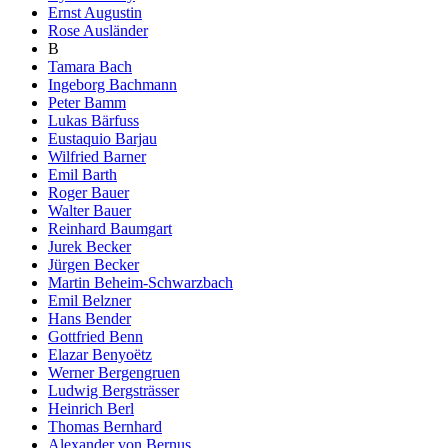
Ernst Augustin
Rose Ausländer
B
Tamara Bach
Ingeborg Bachmann
Peter Bamm
Lukas Bärfuss
Eustaquio Barjau
Wilfried Barner
Emil Barth
Roger Bauer
Walter Bauer
Reinhard Baumgart
Jurek Becker
Jürgen Becker
Martin Beheim-Schwarzbach
Emil Belzner
Hans Bender
Gottfried Benn
Elazar Benyoëtz
Werner Bergengruen
Ludwig Bergsträsser
Heinrich Berl
Thomas Bernhard
Alexander von Bernus