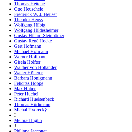
Thomas Hettche
Otto Heuschele
Frederick W. J. Heuser
Theodor Heuss
Wolfgang Hilbig
Wolfgang Hildesheimer
Gustav Hillard-Steinbömer
Gustav René Hocke
Gert Hofmann
Michael Hofmann
Werner Hofmann
Gisela Holfter
Walther von Hollander
Walter Höllerer
Barbara Honigmann
Felicitas Hoppe
Max Huber
Peter Huchel
Richard Huelsenbeck
Thomas Hürlimann
Michal Hvorecký
I
Meinrad Inglin
J
Philippe Jaccottet