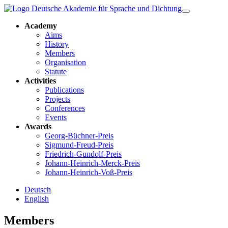
Academy
Aims
History
Members
Organisation
Statute
Activities
Publications
Projects
Conferences
Events
Awards
Georg-Büchner-Preis
Sigmund-Freud-Preis
Friedrich-Gundolf-Preis
Johann-Heinrich-Merck-Preis
Johann-Heinrich-Voß-Preis
Deutsch
English
Members