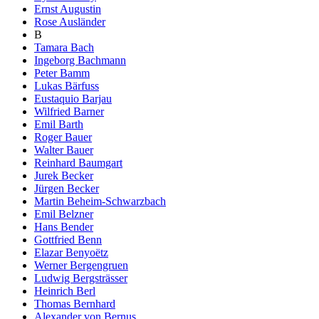
Ernst Augustin
Rose Ausländer
B
Tamara Bach
Ingeborg Bachmann
Peter Bamm
Lukas Bärfuss
Eustaquio Barjau
Wilfried Barner
Emil Barth
Roger Bauer
Walter Bauer
Reinhard Baumgart
Jurek Becker
Jürgen Becker
Martin Beheim-Schwarzbach
Emil Belzner
Hans Bender
Gottfried Benn
Elazar Benyoëtz
Werner Bergengruen
Ludwig Bergsträsser
Heinrich Berl
Thomas Bernhard
Alexander von Bernus