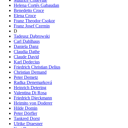
Maurice Colleville
Helena Cortés Gabaudan
Benedetto Croce
Elena Croce
Franz Theodor Csokor
Franz Josef Czernin
D
Tadeusz Dąbrowski
Carl Dahlhaus
Daniela Danz
Claudia Dathe
Claude David
Karl Dedecius
Friedrich Christian Delius
Christian Demand
Peter Demetz
Radka Denemarková
Heinrich Detering
Valentina Di Rosa
Friedrich Dieckmann
Heimito von Doderer
Hilde Domin
Peter Dörfler
Tankred Dorst
Ulrike Draesner