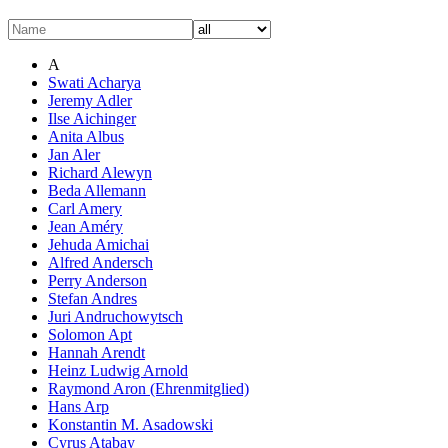
A
Swati Acharya
Jeremy Adler
Ilse Aichinger
Anita Albus
Jan Aler
Richard Alewyn
Beda Allemann
Carl Amery
Jean Améry
Jehuda Amichai
Alfred Andersch
Perry Anderson
Stefan Andres
Juri Andruchowytsch
Solomon Apt
Hannah Arendt
Heinz Ludwig Arnold
Raymond Aron (Ehrenmitglied)
Hans Arp
Konstantin M. Asadowski
Cyrus Atabay