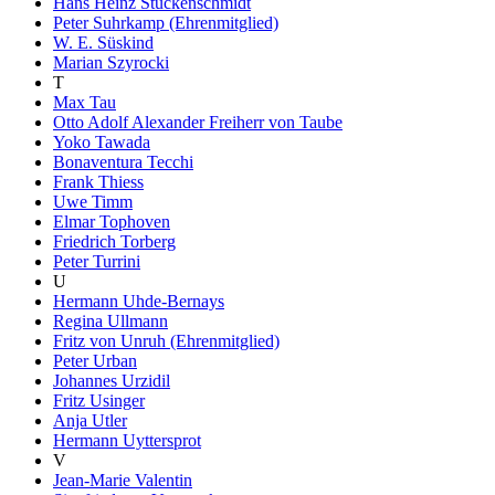
Hans Heinz Stuckenschmidt
Peter Suhrkamp (Ehrenmitglied)
W. E. Süskind
Marian Szyrocki
T
Max Tau
Otto Adolf Alexander Freiherr von Taube
Yoko Tawada
Bonaventura Tecchi
Frank Thiess
Uwe Timm
Elmar Tophoven
Friedrich Torberg
Peter Turrini
U
Hermann Uhde-Bernays
Regina Ullmann
Fritz von Unruh (Ehrenmitglied)
Peter Urban
Johannes Urzidil
Fritz Usinger
Anja Utler
Hermann Uyttersprot
V
Jean-Marie Valentin