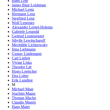
Hans Leip
James Blair Leishman
Michael Lentz
Hermann Lenz
Siegfried Lenz
Wolf Lepenies
Alexander Lernet-Holenia
Gabriele Leupold
Gertrud Leutenegger
Sibylle Lewitscharoff
Mechtilde Lichnowsky
Irina Liebmann
Gustav Lindemann
Carl Linfert
Vivian Liska
Theodor Litt
Hugo Loetscher
Dea Loher
Erik Lunding
M
Michael Maar
Joachim Maass
Thomas Macho
Claudio Magris
Hans Maier