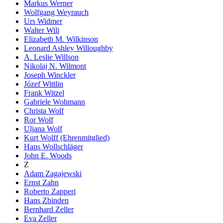
Markus Werner
Wolfgang Weyrauch
Urs Widmer
Walter Wili
Elizabeth M. Wilkinson
Leonard Ashley Willoughby
A. Leslie Willson
Nikolaj N. Wilmont
Joseph Winckler
Józef Wittlin
Frank Witzel
Gabriele Wohmann
Christa Wolf
Ror Wolf
Uljana Wolf
Kurt Wolff (Ehrenmitglied)
Hans Wollschläger
John E. Woods
Z
Adam Zagajewski
Ernst Zahn
Roberto Zapperi
Hans Zbinden
Bernhard Zeller
Eva Zeller