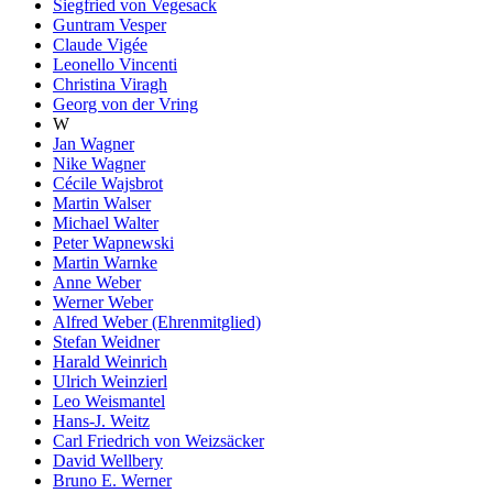
Siegfried von Vegesack
Guntram Vesper
Claude Vigée
Leonello Vincenti
Christina Viragh
Georg von der Vring
W
Jan Wagner
Nike Wagner
Cécile Wajsbrot
Martin Walser
Michael Walter
Peter Wapnewski
Martin Warnke
Anne Weber
Werner Weber
Alfred Weber (Ehrenmitglied)
Stefan Weidner
Harald Weinrich
Ulrich Weinzierl
Leo Weismantel
Hans-J. Weitz
Carl Friedrich von Weizsäcker
David Wellbery
Bruno E. Werner