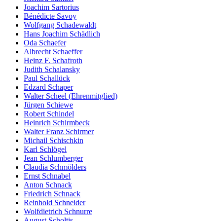
Joachim Sartorius
Bénédicte Savoy
Wolfgang Schadewaldt
Hans Joachim Schädlich
Oda Schaefer
Albrecht Schaeffer
Heinz F. Schafroth
Judith Schalansky
Paul Schallück
Edzard Schaper
Walter Scheel (Ehrenmitglied)
Jürgen Schiewe
Robert Schindel
Heinrich Schirmbeck
Walter Franz Schirmer
Michail Schischkin
Karl Schlögel
Jean Schlumberger
Claudia Schmölders
Ernst Schnabel
Anton Schnack
Friedrich Schnack
Reinhold Schneider
Wolfdietrich Schnurre
August Scholtis