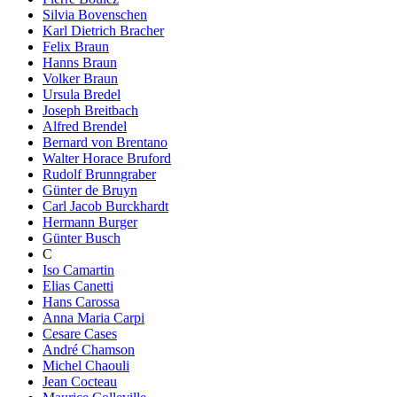
Silvia Bovenschen
Karl Dietrich Bracher
Felix Braun
Hanns Braun
Volker Braun
Ursula Bredel
Joseph Breitbach
Alfred Brendel
Bernard von Brentano
Walter Horace Bruford
Rudolf Brunngraber
Günter de Bruyn
Carl Jacob Burckhardt
Hermann Burger
Günter Busch
C
Iso Camartin
Elias Canetti
Hans Carossa
Anna Maria Carpi
Cesare Cases
André Chamson
Michel Chaouli
Jean Cocteau