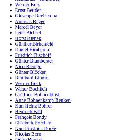
Werner Betz
Ernst Beutler
Giuseppe Bevilacqua
Andreas Beyer
Marcel Beyer
Peter Bichsel
Horst Bienek
Günther Birkenfeld
Daniel Birnbaum
Friedrich Bischoff
Günter Blamberger
Nico Bleutge
Günter Blöcker
Bernhard Blume
Werner Bock
Walter Boehlich
Gottfried Bohnenblust
Anne Bohnenkamp-Renken
Karl Heinz Bohrer
Heinrich Böll
François Bondy
Elisabeth Borchers
Karl Friedrich Borée
Nicolas Born
Pierre Boulez