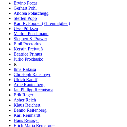
Ervino Pocar
Gerhart Pohl
Andrea Polaschegg
Steffen Popp
Karl R. Popper (Ehrenmitglied)
Uwe Pörksen
Marion Poschmann
Siegbert S. Prawer
Emil Preetorius
Kerstin Preiwuß
Beatrice Primus
Jurko Prochasko
R
Ilma Rakusa
Christoph Ransmayr
Ulrich Raulff
Arne Rautenberg
Jan Philipp Reemtsma
Erik Reger
Asher Reich
Klaus Reichert
Benno Reifenberg
Karl Reinhardt
Hans Reisiger
Erich Maria Remarque