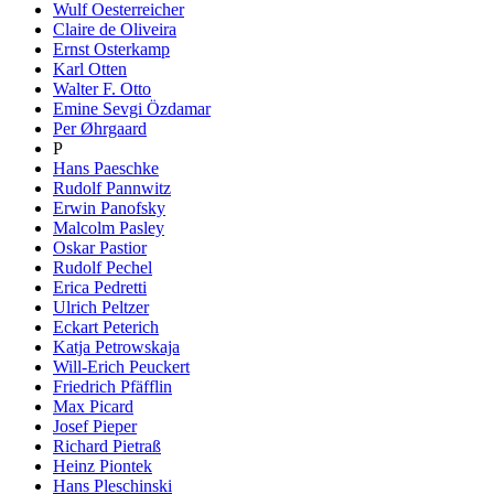
Wulf Oesterreicher
Claire de Oliveira
Ernst Osterkamp
Karl Otten
Walter F. Otto
Emine Sevgi Özdamar
Per Øhrgaard
P
Hans Paeschke
Rudolf Pannwitz
Erwin Panofsky
Malcolm Pasley
Oskar Pastior
Rudolf Pechel
Erica Pedretti
Ulrich Peltzer
Eckart Peterich
Katja Petrowskaja
Will-Erich Peuckert
Friedrich Pfäfflin
Max Picard
Josef Pieper
Richard Pietraß
Heinz Piontek
Hans Pleschinski