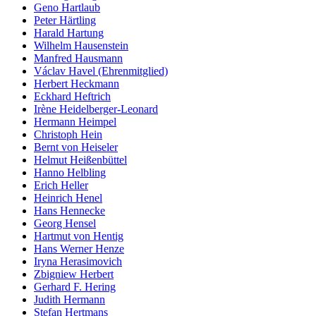
Geno Hartlaub
Peter Härtling
Harald Hartung
Wilhelm Hausenstein
Manfred Hausmann
Václav Havel (Ehrenmitglied)
Herbert Heckmann
Eckhard Heftrich
Irène Heidelberger-Leonard
Hermann Heimpel
Christoph Hein
Bernt von Heiseler
Helmut Heißenbüttel
Hanno Helbling
Erich Heller
Heinrich Henel
Hans Hennecke
Georg Hensel
Hartmut von Hentig
Hans Werner Henze
Iryna Herasimovich
Zbigniew Herbert
Gerhard F. Hering
Judith Hermann
Stefan Hertmans