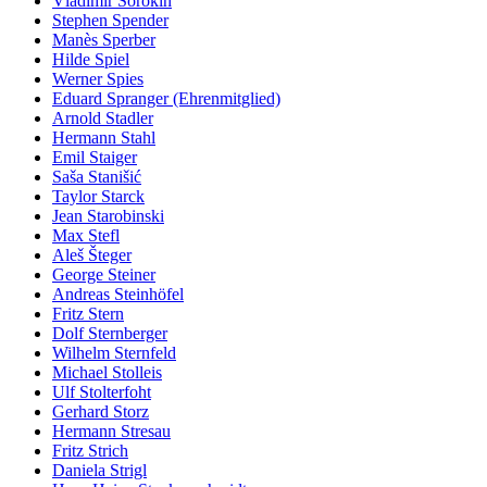
Vladimir Sorokin
Stephen Spender
Manès Sperber
Hilde Spiel
Werner Spies
Eduard Spranger (Ehrenmitglied)
Arnold Stadler
Hermann Stahl
Emil Staiger
Saša Stanišić
Taylor Starck
Jean Starobinski
Max Stefl
Aleš Šteger
George Steiner
Andreas Steinhöfel
Fritz Stern
Dolf Sternberger
Wilhelm Sternfeld
Michael Stolleis
Ulf Stolterfoht
Gerhard Storz
Hermann Stresau
Fritz Strich
Daniela Strigl