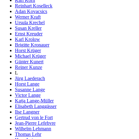
Karl Korn
Reinhart Koselleck
Adan Kovacsics
Werner Kraft
Ursula Krechel
Susan Kreller
Ernst Kreuder
Karl Krolow
Brigitte Kronauer
Horst Krüger
Michael Krüger
Günter Kunert
Reiner Kunze
L
Jürg Laederach
Horst Lange
Susanne Lange
Victor Lange
Katja Lange-Müller
Elisabeth Langgässer
Ilse Langner
Gertrud von le Fort
Jean-Pierre Lefebvre
Wilhelm Lehmann
Thomas Lehr