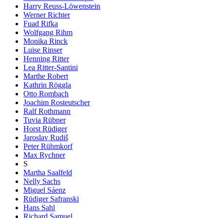
Harry Reuss-Löwenstein
Werner Richter
Fuad Rifka
Wolfgang Rihm
Monika Rinck
Luise Rinser
Henning Ritter
Lea Ritter-Santini
Marthe Robert
Kathrin Röggla
Otto Rombach
Joachim Rosteutscher
Ralf Rothmann
Tuvia Rübner
Horst Rüdiger
Jaroslav Rudiš
Peter Rühmkorf
Max Rychner
S
Martha Saalfeld
Nelly Sachs
Miguel Sáenz
Rüdiger Safranski
Hans Sahl
Richard Samuel