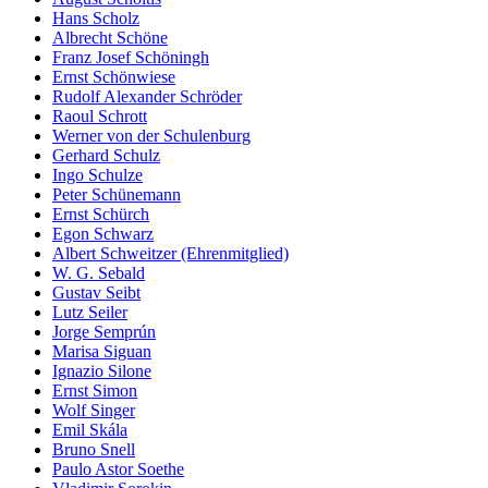
Hans Scholz
Albrecht Schöne
Franz Josef Schöningh
Ernst Schönwiese
Rudolf Alexander Schröder
Raoul Schrott
Werner von der Schulenburg
Gerhard Schulz
Ingo Schulze
Peter Schünemann
Ernst Schürch
Egon Schwarz
Albert Schweitzer (Ehrenmitglied)
W. G. Sebald
Gustav Seibt
Lutz Seiler
Jorge Semprún
Marisa Siguan
Ignazio Silone
Ernst Simon
Wolf Singer
Emil Skála
Bruno Snell
Paulo Astor Soethe