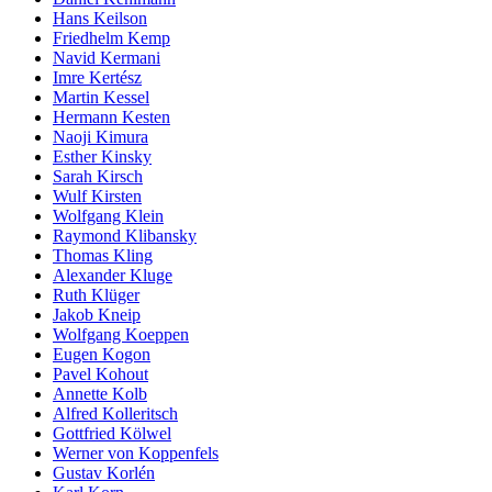
Hans Keilson
Friedhelm Kemp
Navid Kermani
Imre Kertész
Martin Kessel
Hermann Kesten
Naoji Kimura
Esther Kinsky
Sarah Kirsch
Wulf Kirsten
Wolfgang Klein
Raymond Klibansky
Thomas Kling
Alexander Kluge
Ruth Klüger
Jakob Kneip
Wolfgang Koeppen
Eugen Kogon
Pavel Kohout
Annette Kolb
Alfred Kolleritsch
Gottfried Kölwel
Werner von Koppenfels
Gustav Korlén