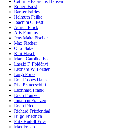
Cathrine Fabricius-Hansen
Robert Faesi
Barker Fairley
Helmuth Feilke
Joachim C. Fest
Adrien Finck
Aris Fioretos
Jens Malte Fischer
Max Fischer
Otto Flake
Kurt Flasch
Maria Carolina Foi
László F. Földényi
Leonard W. Forster
Luigi Forte
Erik Fosnes Hansen
Rita Franceschini
Leonhard Frank
Erich Franzen
Jonathan Franzen
Erich Fried
Richard Friedenthal
Hugo Friedrich
Fritz Rudolf Fries
Max Frisch