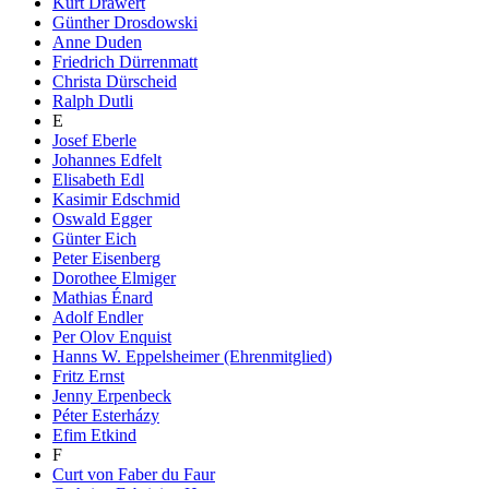
Kurt Drawert
Günther Drosdowski
Anne Duden
Friedrich Dürrenmatt
Christa Dürscheid
Ralph Dutli
E
Josef Eberle
Johannes Edfelt
Elisabeth Edl
Kasimir Edschmid
Oswald Egger
Günter Eich
Peter Eisenberg
Dorothee Elmiger
Mathias Énard
Adolf Endler
Per Olov Enquist
Hanns W. Eppelsheimer (Ehrenmitglied)
Fritz Ernst
Jenny Erpenbeck
Péter Esterházy
Efim Etkind
F
Curt von Faber du Faur