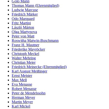
Golo Mann
Thomas Mann (Ehrenmitglied)
Ludwig Marcuse
Friedrich Märker
Odo Marquard
Fritz Martini
László Márton
Olga Martynova
Peter von Matt
Roswitha Matwin-Buschmann
Franz H. Mautner
Friederike Mayröcker
Christoph Meckel
Walter Mehring
Christian Meier
Friedrich Meinecke (Ehrenmitglied)
Karl August Meißinger
Ernst Meister
Max Mell
Eva Menasse
Robert Menasse
Peter de Mendelssohn
Herman Meyer
Martin Meyer
Karl Mickel