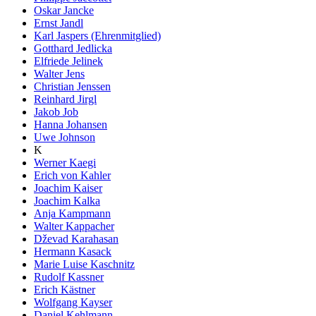
Oskar Jancke
Ernst Jandl
Karl Jaspers (Ehrenmitglied)
Gotthard Jedlicka
Elfriede Jelinek
Walter Jens
Christian Jenssen
Reinhard Jirgl
Jakob Job
Hanna Johansen
Uwe Johnson
K
Werner Kaegi
Erich von Kahler
Joachim Kaiser
Joachim Kalka
Anja Kampmann
Walter Kappacher
Dževad Karahasan
Hermann Kasack
Marie Luise Kaschnitz
Rudolf Kassner
Erich Kästner
Wolfgang Kayser
Daniel Kehlmann