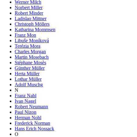
Werner Milch
Norbert Miller
Robert Minder
Ladislao Mittner
Christoph Möllers
Katharina Mommsen
Franz Mon
Libuše Moníková
Terézia Mora
Charles Morgan
Martin Mosebach
Stéphane Mosès
Günther Müller
Herta Müller
Lothar Müller
Adolf Muschg
N
Franz Nabl
Ivan Nagel
Robert Neumann
Paul Nizon
Herman Nohl
Frederick Norman
Hans Erich Nossack
O