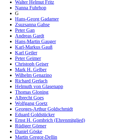
Walter Helmut Fritz
Nanna Fuhrhop
G
Hans-Georg Gadamer
Zsuzsanna Gahse
Peter Gan
Andreas Gardt
Hans-Martin Gauger
Karl-Markus Gauß
Karl Geiler
Peter Geimer
Christoph Geiser
Mark H. Gelber
Wilhelm Genazino
Richard Gerlach
Helmuth von Glasenapp
Thomas Gloning
Albrecht Goes
Wolfgang Goetz
Georges-Arthur Goldschmidt
Eduard Goldstücker
Ernst H. Gombrich (Ehrenmitglied)
Rüdiger Görner
Daniel Göske
Martin Gregor-Dellin