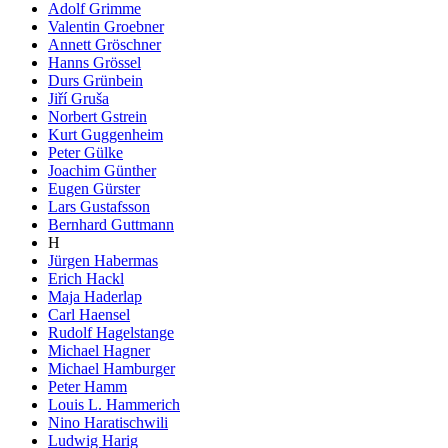
Adolf Grimme
Valentin Groebner
Annett Gröschner
Hanns Grössel
Durs Grünbein
Jiří Gruša
Norbert Gstrein
Kurt Guggenheim
Peter Gülke
Joachim Günther
Eugen Gürster
Lars Gustafsson
Bernhard Guttmann
H
Jürgen Habermas
Erich Hackl
Maja Haderlap
Carl Haensel
Rudolf Hagelstange
Michael Hagner
Michael Hamburger
Peter Hamm
Louis L. Hammerich
Nino Haratischwili
Ludwig Harig