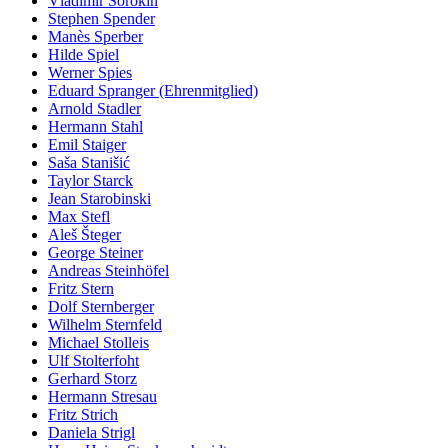
Vladimir Sorokin
Stephen Spender
Manès Sperber
Hilde Spiel
Werner Spies
Eduard Spranger (Ehrenmitglied)
Arnold Stadler
Hermann Stahl
Emil Staiger
Saša Stanišić
Taylor Starck
Jean Starobinski
Max Stefl
Aleš Šteger
George Steiner
Andreas Steinhöfel
Fritz Stern
Dolf Sternberger
Wilhelm Sternfeld
Michael Stolleis
Ulf Stolterfoht
Gerhard Storz
Hermann Stresau
Fritz Strich
Daniela Strigl