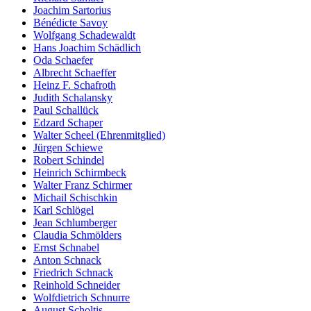
Joachim Sartorius
Bénédicte Savoy
Wolfgang Schadewaldt
Hans Joachim Schädlich
Oda Schaefer
Albrecht Schaeffer
Heinz F. Schafroth
Judith Schalansky
Paul Schallück
Edzard Schaper
Walter Scheel (Ehrenmitglied)
Jürgen Schiewe
Robert Schindel
Heinrich Schirmbeck
Walter Franz Schirmer
Michail Schischkin
Karl Schlögel
Jean Schlumberger
Claudia Schmölders
Ernst Schnabel
Anton Schnack
Friedrich Schnack
Reinhold Schneider
Wolfdietrich Schnurre
August Scholtis