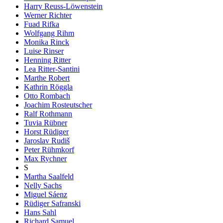
Harry Reuss-Löwenstein
Werner Richter
Fuad Rifka
Wolfgang Rihm
Monika Rinck
Luise Rinser
Henning Ritter
Lea Ritter-Santini
Marthe Robert
Kathrin Röggla
Otto Rombach
Joachim Rosteutscher
Ralf Rothmann
Tuvia Rübner
Horst Rüdiger
Jaroslav Rudiš
Peter Rühmkorf
Max Rychner
S
Martha Saalfeld
Nelly Sachs
Miguel Sáenz
Rüdiger Safranski
Hans Sahl
Richard Samuel