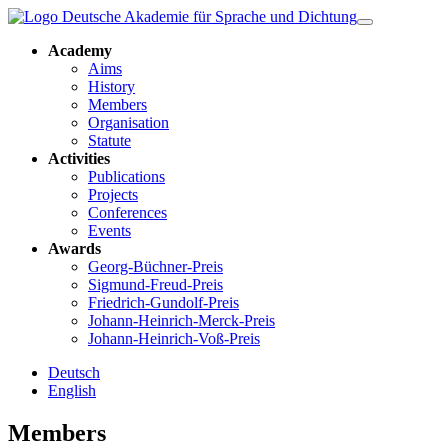
Academy
Aims
History
Members
Organisation
Statute
Activities
Publications
Projects
Conferences
Events
Awards
Georg-Büchner-Preis
Sigmund-Freud-Preis
Friedrich-Gundolf-Preis
Johann-Heinrich-Merck-Preis
Johann-Heinrich-Voß-Preis
Deutsch
English
Members