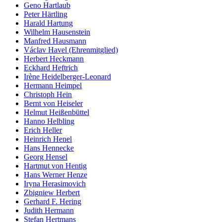
Geno Hartlaub
Peter Härtling
Harald Hartung
Wilhelm Hausenstein
Manfred Hausmann
Václav Havel (Ehrenmitglied)
Herbert Heckmann
Eckhard Heftrich
Irène Heidelberger-Leonard
Hermann Heimpel
Christoph Hein
Bernt von Heiseler
Helmut Heißenbüttel
Hanno Helbling
Erich Heller
Heinrich Henel
Hans Hennecke
Georg Hensel
Hartmut von Hentig
Hans Werner Henze
Iryna Herasimovich
Zbigniew Herbert
Gerhard F. Hering
Judith Hermann
Stefan Hertmans