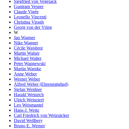
Siegfried von Vegesack
Guntram Vesper
Claude Vigée
Leonello Vincenti
Christina Viragh
Georg von der Vring
W
Jan Wagner
Nike Wagner
Cécile Wajsbrot
Martin Walser
Michael Walter
Peter Wapnewski
Martin Warnke
Anne Weber
Werner Weber
Alfred Weber (Ehrenmitglied)
Stefan Weidner
Harald Weinrich
Ulrich Weinzierl
Leo Weismantel
Hans-J. Weitz
Carl Friedrich von Weizsäcker
David Wellbery
Bruno E. Werner