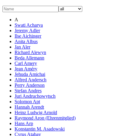
A
Swati Acharya
Jeremy Adler
Ilse Aichinger
Anita Albus
Jan Aler
Richard Alewyn
Beda Allemann
Carl Amery
Jean Améry
Jehuda Amichai
Alfred Andersch
Perry Anderson
Stefan Andres
Juri Andruchowytsch
Solomon Apt
Hannah Arendt
Heinz Ludwig Arnold
Raymond Aron (Ehrenmitglied)
Hans Arp
Konstantin M. Asadowski
Cyrus Atabay