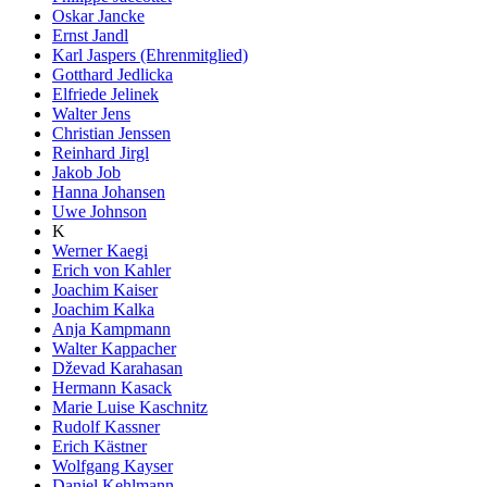
Oskar Jancke
Ernst Jandl
Karl Jaspers (Ehrenmitglied)
Gotthard Jedlicka
Elfriede Jelinek
Walter Jens
Christian Jenssen
Reinhard Jirgl
Jakob Job
Hanna Johansen
Uwe Johnson
K
Werner Kaegi
Erich von Kahler
Joachim Kaiser
Joachim Kalka
Anja Kampmann
Walter Kappacher
Dževad Karahasan
Hermann Kasack
Marie Luise Kaschnitz
Rudolf Kassner
Erich Kästner
Wolfgang Kayser
Daniel Kehlmann