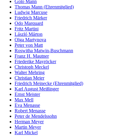
Golo Mann
Thomas Mann (Ehrenmitglied)
Ludwig Marcuse
Friedrich Märker
Odo Marquard
Fritz Martini
László Márton
Olga Martynova
Peter von Matt
Roswitha Matwin-Buschmann
Franz H. Mautner
Friederike Mayröcker
Christoph Meckel
Walter Mehring
Christian Meier
Friedrich Meinecke (Ehrenmitglied)
Karl August Meißinger
Ernst Meister
Max Mell
Eva Menasse
Robert Menasse
Peter de Mendelssohn
Herman Meyer
Martin Meyer
Karl Mickel