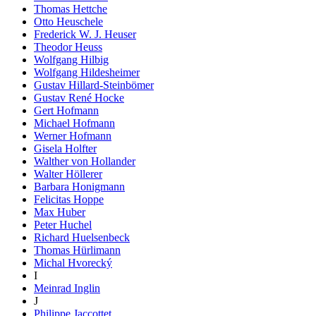
Thomas Hettche
Otto Heuschele
Frederick W. J. Heuser
Theodor Heuss
Wolfgang Hilbig
Wolfgang Hildesheimer
Gustav Hillard-Steinbömer
Gustav René Hocke
Gert Hofmann
Michael Hofmann
Werner Hofmann
Gisela Holfter
Walther von Hollander
Walter Höllerer
Barbara Honigmann
Felicitas Hoppe
Max Huber
Peter Huchel
Richard Huelsenbeck
Thomas Hürlimann
Michal Hvorecký
I
Meinrad Inglin
J
Philippe Jaccottet