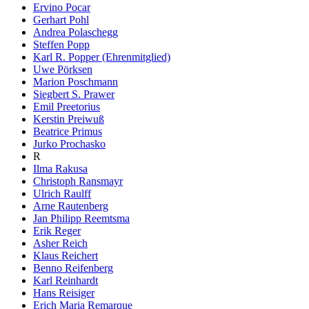
Ervino Pocar
Gerhart Pohl
Andrea Polaschegg
Steffen Popp
Karl R. Popper (Ehrenmitglied)
Uwe Pörksen
Marion Poschmann
Siegbert S. Prawer
Emil Preetorius
Kerstin Preiwuß
Beatrice Primus
Jurko Prochasko
R
Ilma Rakusa
Christoph Ransmayr
Ulrich Raulff
Arne Rautenberg
Jan Philipp Reemtsma
Erik Reger
Asher Reich
Klaus Reichert
Benno Reifenberg
Karl Reinhardt
Hans Reisiger
Erich Maria Remarque