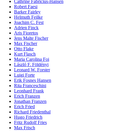
Cathrine Fabricius-Hansen
Robert Faesi
Barker Fairley
Helmuth Feilke
Joachim C. Fest
Adrien Finck
Aris Fioretos
Jens Malte Fischer
Max Fischer
Otto Flake
Kurt Flasch
Maria Carolina Foi
László F. Földényi
Leonard W. Forster
Luigi Forte
Erik Fosnes Hansen
Rita Franceschini
Leonhard Frank
Erich Franzen
Jonathan Franzen
Erich Fried
Richard Friedenthal
Hugo Friedrich
Fritz Rudolf Fries
Max Frisch