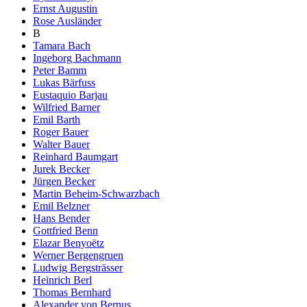
Ernst Augustin
Rose Ausländer
B
Tamara Bach
Ingeborg Bachmann
Peter Bamm
Lukas Bärfuss
Eustaquio Barjau
Wilfried Barner
Emil Barth
Roger Bauer
Walter Bauer
Reinhard Baumgart
Jurek Becker
Jürgen Becker
Martin Beheim-Schwarzbach
Emil Belzner
Hans Bender
Gottfried Benn
Elazar Benyoëtz
Werner Bergengruen
Ludwig Bergsträsser
Heinrich Berl
Thomas Bernhard
Alexander von Bernus