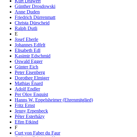
Kurt Drawert
Günther Drosdowski
Anne Duden
Friedrich Dürrenmatt
Christa Dürscheid
Ralph Dutli
E
Josef Eberle
Johannes Edfelt
Elisabeth Edl
Kasimir Edschmid
Oswald Egger
Günter Eich
Peter Eisenberg
Dorothee Elmiger
Mathias Énard
Adolf Endler
Per Olov Enquist
Hanns W. Eppelsheimer (Ehrenmitglied)
Fritz Ernst
Jenny Erpenbeck
Péter Esterházy
Efim Etkind
F
Curt von Faber du Faur