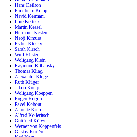
Hans Keilson
Friedhelm Kemp
Navid Kermani
Imre Kertész
Martin Kessel
Hermann Kesten
Naoji Kimura
Esther Kinsky
Sarah Kirsch
Wulf Kirsten
Wolfgang Klein
Raymond Klibansky
Thomas Kling
Alexander Kluge
Ruth Klüger
Jakob Kneip
Wolfgang Koeppen
Eugen Kogon
Pavel Kohout
Annette Kolb
Alfred Kolleritsch
Gottfried Kölwel
Werner von Koppenfels
Gustav Korlén