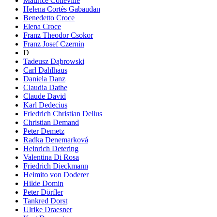
Maurice Colleville
Helena Cortés Gabaudan
Benedetto Croce
Elena Croce
Franz Theodor Csokor
Franz Josef Czernin
D
Tadeusz Dąbrowski
Carl Dahlhaus
Daniela Danz
Claudia Dathe
Claude David
Karl Dedecius
Friedrich Christian Delius
Christian Demand
Peter Demetz
Radka Denemarková
Heinrich Detering
Valentina Di Rosa
Friedrich Dieckmann
Heimito von Doderer
Hilde Domin
Peter Dörfler
Tankred Dorst
Ulrike Draesner