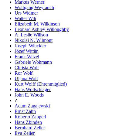
Markus Werner
Wolfgang Weyrauch
Urs Widmer
Walter Wili
Elizabeth M. Wilkinson
Leonard Ashley Willoughby
A. Leslie Willson
Nikolaj N. Wilmont
Joseph Winckler
Józef Wittlin
Frank Witzel
Gabriele Wohmann
Christa Wolf
Ror Wolf
Uljana Wolf
Kurt Wolff (Ehrenmitglied)
Hans Wollschläger
John E. Woods
Z
Adam Zagajewski
Ernst Zahn
Roberto Zapperi
Hans Zbinden
Bernhard Zeller
Eva Zeller