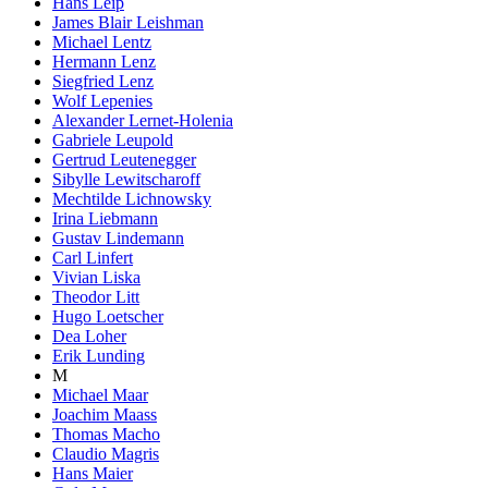
Hans Leip
James Blair Leishman
Michael Lentz
Hermann Lenz
Siegfried Lenz
Wolf Lepenies
Alexander Lernet-Holenia
Gabriele Leupold
Gertrud Leutenegger
Sibylle Lewitscharoff
Mechtilde Lichnowsky
Irina Liebmann
Gustav Lindemann
Carl Linfert
Vivian Liska
Theodor Litt
Hugo Loetscher
Dea Loher
Erik Lunding
M
Michael Maar
Joachim Maass
Thomas Macho
Claudio Magris
Hans Maier