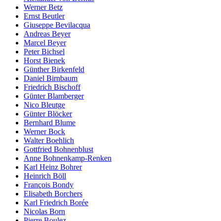
Werner Betz
Ernst Beutler
Giuseppe Bevilacqua
Andreas Beyer
Marcel Beyer
Peter Bichsel
Horst Bienek
Günther Birkenfeld
Daniel Birnbaum
Friedrich Bischoff
Günter Blamberger
Nico Bleutge
Günter Blöcker
Bernhard Blume
Werner Bock
Walter Boehlich
Gottfried Bohnenblust
Anne Bohnenkamp-Renken
Karl Heinz Bohrer
Heinrich Böll
François Bondy
Elisabeth Borchers
Karl Friedrich Borée
Nicolas Born
Pierre Boulez