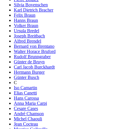
Silvia Bovenschen
Karl Dietrich Bracher
Felix Braun
Hanns Braun
Volker Braun
Ursula Bredel
Joseph Breitbach
Alfred Brendel
Bernard von Brentano
Walter Horace Bruford
Rudolf Brunngraber
Günter de Bruyn
Carl Jacob Burckhardt
Hermann Burger
Günter Busch
C
Iso Camartin
Elias Canetti
Hans Carossa
Anna Maria Carpi
Cesare Cases
André Chamson
Michel Chaouli
Jean Cocteau