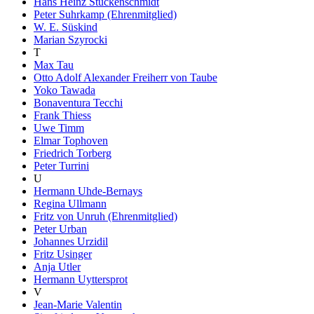
Hans Heinz Stuckenschmidt
Peter Suhrkamp (Ehrenmitglied)
W. E. Süskind
Marian Szyrocki
T
Max Tau
Otto Adolf Alexander Freiherr von Taube
Yoko Tawada
Bonaventura Tecchi
Frank Thiess
Uwe Timm
Elmar Tophoven
Friedrich Torberg
Peter Turrini
U
Hermann Uhde-Bernays
Regina Ullmann
Fritz von Unruh (Ehrenmitglied)
Peter Urban
Johannes Urzidil
Fritz Usinger
Anja Utler
Hermann Uyttersprot
V
Jean-Marie Valentin