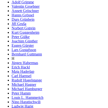
Adolf Grimme
Valentin Groebner
Annett Gröschner
Hanns Grössel
Durs Grünbein
Jiří Gruša
Norbert Gstrein
Kurt Guggenheim
Peter Gülke
Joachim Günther
Eugen Gürster
Lars Gustafsson
Bernhard Guttmann
H
Jürgen Habermas
Erich Hackl
Maja Haderlap
Carl Haensel
Rudolf Hagelstange
Michael Hagner
Michael Hamburger
Peter Hamm
Louis L. Hammerich
Nino Haratischwili
Ludwig Harig