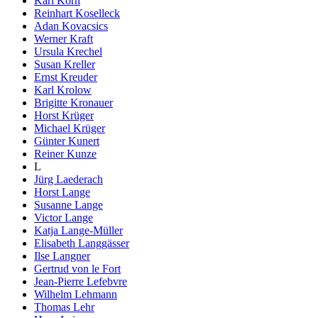
Karl Korn
Reinhart Koselleck
Adan Kovacsics
Werner Kraft
Ursula Krechel
Susan Kreller
Ernst Kreuder
Karl Krolow
Brigitte Kronauer
Horst Krüger
Michael Krüger
Günter Kunert
Reiner Kunze
L
Jürg Laederach
Horst Lange
Susanne Lange
Victor Lange
Katja Lange-Müller
Elisabeth Langgässer
Ilse Langner
Gertrud von le Fort
Jean-Pierre Lefebvre
Wilhelm Lehmann
Thomas Lehr