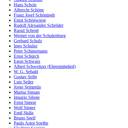
Hans Scholz
Albrecht Schöne
Franz Josef Schöningh
Ernst Schönwiese
Rudolf Alexander Schröder
Raoul Schrott
Werner von der Schulenburg
Gerhard Schulz
Ingo Schulze
Peter Schünemann
Ernst Schürch
Egon Schwarz
Albert Schweitzer (Ehrenmitglied)
W. G. Sebald
Gustav Seibt
Lutz Seiler
Jorge Semprún
Marisa Siguan
Ignazio Silone
Ernst Simon
Wolf Singer
Emil Skála
Bruno Snell
Paulo Astor Soethe