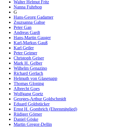
Walter Helmut Fritz
Nanna Fuhrhop
G
Hans-Georg Gadamer
Zsuzsanna Gahse
Peter Gan
Andreas Gardt
Hans-Martin Gauger
Karl-Markus Gauß
Karl Geiler
Peter Geimer
Christoph Geiser
Mark H. Gelber
Wilhelm Genazino
Richard Gerlach
Helmuth von Glasenapp
Thomas Gloning
Albrecht Goes
Wolfgang Goetz
Georges-Arthur Goldschmidt
Eduard Goldstücker
Ernst H. Gombrich (Ehrenmitglied)
Rüdiger Görner
Daniel Göske
Martin Gregor-Dellin