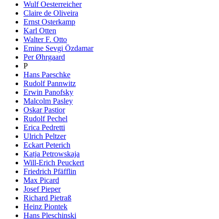
Wulf Oesterreicher
Claire de Oliveira
Ernst Osterkamp
Karl Otten
Walter F. Otto
Emine Sevgi Özdamar
Per Øhrgaard
P
Hans Paeschke
Rudolf Pannwitz
Erwin Panofsky
Malcolm Pasley
Oskar Pastior
Rudolf Pechel
Erica Pedretti
Ulrich Peltzer
Eckart Peterich
Katja Petrowskaja
Will-Erich Peuckert
Friedrich Pfäfflin
Max Picard
Josef Pieper
Richard Pietraß
Heinz Piontek
Hans Pleschinski