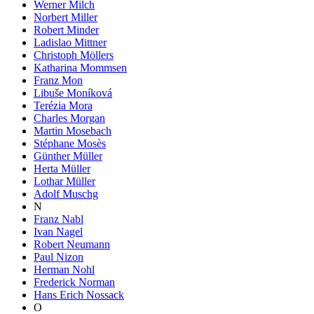
Werner Milch
Norbert Miller
Robert Minder
Ladislao Mittner
Christoph Möllers
Katharina Mommsen
Franz Mon
Libuše Moníková
Terézia Mora
Charles Morgan
Martin Mosebach
Stéphane Mosès
Günther Müller
Herta Müller
Lothar Müller
Adolf Muschg
N
Franz Nabl
Ivan Nagel
Robert Neumann
Paul Nizon
Herman Nohl
Frederick Norman
Hans Erich Nossack
O