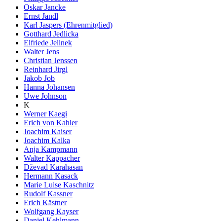
Oskar Jancke
Ernst Jandl
Karl Jaspers (Ehrenmitglied)
Gotthard Jedlicka
Elfriede Jelinek
Walter Jens
Christian Jenssen
Reinhard Jirgl
Jakob Job
Hanna Johansen
Uwe Johnson
K
Werner Kaegi
Erich von Kahler
Joachim Kaiser
Joachim Kalka
Anja Kampmann
Walter Kappacher
Dževad Karahasan
Hermann Kasack
Marie Luise Kaschnitz
Rudolf Kassner
Erich Kästner
Wolfgang Kayser
Daniel Kehlmann