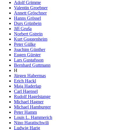
Adolf Grimme
Valentin Groebner
Annett Gröschner
Hanns Grössel
Durs Grünbein
Jiří Gruša
Norbert Gstrein
Kurt Guggenheim
Peter Gülke
Joachim Günther
Eugen Gürster
Lars Gustafsson
Bernhard Guttmann
H
Jürgen Habermas
Erich Hackl
Maja Haderlap
Carl Haensel
Rudolf Hagelstange
Michael Hagner
Michael Hamburger
Peter Hamm
Louis L. Hammerich
Nino Haratischwili
Ludwig Harig