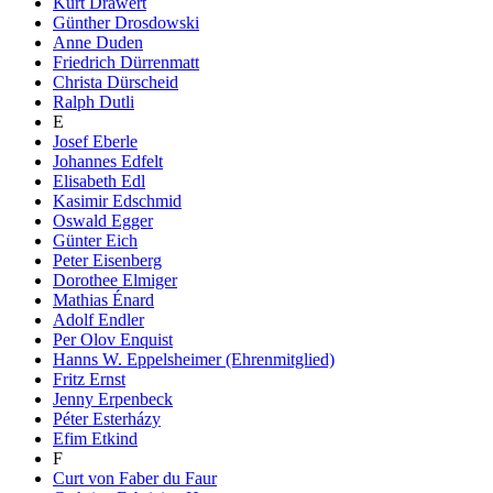
Kurt Drawert
Günther Drosdowski
Anne Duden
Friedrich Dürrenmatt
Christa Dürscheid
Ralph Dutli
E
Josef Eberle
Johannes Edfelt
Elisabeth Edl
Kasimir Edschmid
Oswald Egger
Günter Eich
Peter Eisenberg
Dorothee Elmiger
Mathias Énard
Adolf Endler
Per Olov Enquist
Hanns W. Eppelsheimer (Ehrenmitglied)
Fritz Ernst
Jenny Erpenbeck
Péter Esterházy
Efim Etkind
F
Curt von Faber du Faur