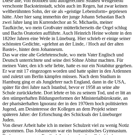
Diese alte, von Bomben und autogerechten Straßen weitgehend
verschonte Backsteinstadt, schön auch im Regen, hat zwar keinen
weltberühmten Sohn, der sie als »geistige Lebensform« gepriesen
hätte. Aber hier sang immerhin der junge Johann Sebastian Bach
zwei Jahre lang im Kurrendechor an St. Michaelis, meiner
Taufkirche, wo mein Großvater mütterlicherseits die Orgel schlug
und Bachs Oratorien aufführte. Auch Heinrich Heine wohnte in den
1820er Jahren eine Weile in Lüneburg. Hier schrieb er einige seiner
schönsten Gedichte, »gelehnt an der Linde, / Hoch auf der alten
Bastei«, hinter dem Johanneum.
Das war eine alte Gelehrtenschule, wo mein Vater Englisch und
Deutsch unterrichtete und seine drei Söhne Abitur machten. Für
meinen Vater, den ich sehr liebte, hatte es nur ein Notabitur gegeben.
Er war mit 17 eingezogen worden und hatte später in den Ardennen
und zuletzt um Berlin kämpfen müssen. Nach dem Studium in
Hamburg ging er als Junglehrer nach England, dann in die USA,
später für drei Jahre nach Istanbul, bevor er 1958 an seine alte
Schule zurückkehrte. Dort lehrte er bis zu seinem Tod, und er litt an
den stümperhaften Bildungsreformen der Ministerial­bürokratie, an
der pharisäerhaften Ignoranz der in den 1970ern hoch politisierten
Jugend, am Desinteresse der Kollegen an dem Projekt seiner
späteren Jahre: der Erforschung des Schicksals der Lüneburger
Juden.
Von dieser Arbeit habe ich in meiner Schulzeit viel zu wenig Notiz
genommen. Das Johanneum war ein humanistisches Gymnasium.