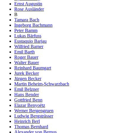
Ernst Augustin
Rose Ausländer
B
Tamara Bach
Ingeborg Bachmann
Peter Bamm
Lukas Bärfuss
Eustaquio Barjau
Wilfried Barner
Emil Barth
Roger Bauer
Walter Bauer
Reinhard Baumgart
Jurek Becker
Jürgen Becker
Martin Beheim-Schwarzbach
Emil Belzner
Hans Bender
Gottfried Benn
Elazar Benyoëtz
Werner Bergengruen
Ludwig Bergsträsser
Heinrich Berl
Thomas Bernhard
Alexander von Bernus