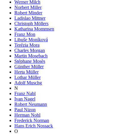
Werner Milch
Norbert Miller
Robert Minder
Ladislao Mittner
Christoph Möllers
Katharina Mommsen
Franz Mon
Libuše Moníková
Terézia Mora
Charles Morgan
Martin Mosebach
Stéphane Mosès
Günther Müller
Herta Müller
Lothar Müller
Adolf Muschg
N
Franz Nabl
Ivan Nagel
Robert Neumann
Paul Nizon
Herman Nohl
Frederick Norman
Hans Erich Nossack
O