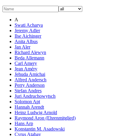
A
Swati Acharya
Jeremy Adler
Ilse Aichinger
Anita Albus
Jan Aler
Richard Alewyn
Beda Allemann
Carl Amery
Jean Améry
Jehuda Amichai
Alfred Andersch
Perry Anderson
Stefan Andres
Juri Andruchowytsch
Solomon Apt
Hannah Arendt
Heinz Ludwig Arnold
Raymond Aron (Ehrenmitglied)
Hans Arp
Konstantin M. Asadowski
Cyrus Atabay