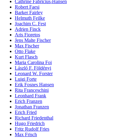
Cathrine Fabricius-Hansen
Robert Faesi
Barker Fairley
Helmuth Feilke
Joachim C. Fest
Adrien Finck
Aris Fioretos
Jens Malte Fischer
Max Fischer
Otto Flake
Kurt Flasch
Maria Carolina Foi
László F. Földényi
Leonard W. Forster
Luigi Forte
Erik Fosnes Hansen
Rita Franceschini
Leonhard Frank
Erich Franzen
Jonathan Franzen
Erich Fried
Richard Friedenthal
Hugo Friedrich
Fritz Rudolf Fries
Max Frisch