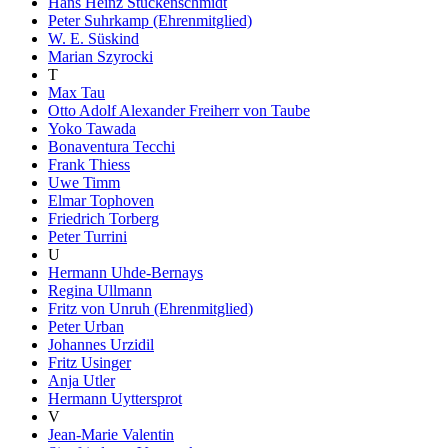
Hans Heinz Stuckenschmidt
Peter Suhrkamp (Ehrenmitglied)
W. E. Süskind
Marian Szyrocki
T
Max Tau
Otto Adolf Alexander Freiherr von Taube
Yoko Tawada
Bonaventura Tecchi
Frank Thiess
Uwe Timm
Elmar Tophoven
Friedrich Torberg
Peter Turrini
U
Hermann Uhde-Bernays
Regina Ullmann
Fritz von Unruh (Ehrenmitglied)
Peter Urban
Johannes Urzidil
Fritz Usinger
Anja Utler
Hermann Uyttersprot
V
Jean-Marie Valentin