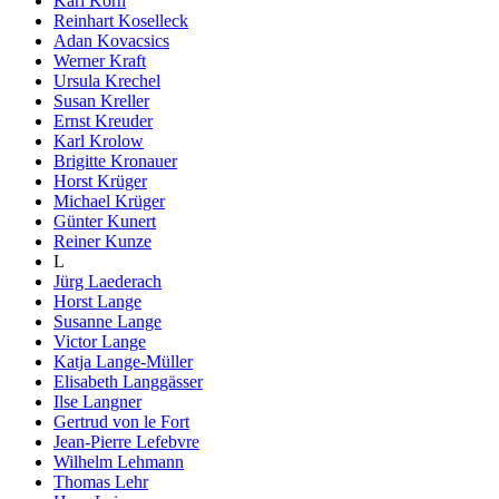
Karl Korn
Reinhart Koselleck
Adan Kovacsics
Werner Kraft
Ursula Krechel
Susan Kreller
Ernst Kreuder
Karl Krolow
Brigitte Kronauer
Horst Krüger
Michael Krüger
Günter Kunert
Reiner Kunze
L
Jürg Laederach
Horst Lange
Susanne Lange
Victor Lange
Katja Lange-Müller
Elisabeth Langgässer
Ilse Langner
Gertrud von le Fort
Jean-Pierre Lefebvre
Wilhelm Lehmann
Thomas Lehr