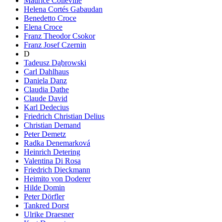
Maurice Colleville
Helena Cortés Gabaudan
Benedetto Croce
Elena Croce
Franz Theodor Csokor
Franz Josef Czernin
D
Tadeusz Dąbrowski
Carl Dahlhaus
Daniela Danz
Claudia Dathe
Claude David
Karl Dedecius
Friedrich Christian Delius
Christian Demand
Peter Demetz
Radka Denemarková
Heinrich Detering
Valentina Di Rosa
Friedrich Dieckmann
Heimito von Doderer
Hilde Domin
Peter Dörfler
Tankred Dorst
Ulrike Draesner