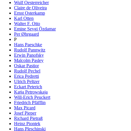
Wulf Oesterreicher
Claire de Oliveira
Ernst Osterkamp
Karl Otten
Walter F. Otto
Emine Sevgi Özdamar
Per Øhrgaard
P
Hans Paeschke
Rudolf Pannwitz
Erwin Panofsky
Malcolm Pasley
Oskar Pastior
Rudolf Pechel
Erica Pedretti
Ulrich Peltzer
Eckart Peterich
Katja Petrowskaja
Will-Erich Peuckert
Friedrich Pfäfflin
Max Picard
Josef Pieper
Richard Pietraß
Heinz Piontek
Hans Pleschinski