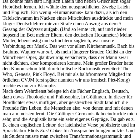
Da konnte man statt Englisch Latein und neben Griechisch sogar
Hebräisch lernen. Ich wählte den neusprachlichen Zweig: Latein
und Englisch. Ein wenig »Humanismus« kam dazu, als ich den
Tafelschwamm im Nacken eines Mitschülers ausdrückte und mein
kluger Deutschlehrer mir zur Strafe einen Auszug aus dem 5.
Gesang der
Odyssee
aufgab. (Und so lernte ich, auf und nieder
hopsend im Bett meiner Eltern, den deutschen Hexameter.) Meine
Mutter, lebenslustig und schüchtern zugleich, war unsere
Verbindung zur Musik. Das war vor allem Kirchenmusik. Bach bis
Brahms. Wagner war
out
, bis mein jüngerer Bruder, Cellist an der
Münchener Oper, glaubwürdig versicherte, dass der Mann zwar
nicht dichten, aber komponieren konnte. Mein großer Bruder hatte
den Kanon schon früh durch britische Rockmusik erweitert: The
Who, Genesis, Pink Floyd. Bei mir als halbfrommem Mitglied im
örtlichen CVJM (erst später nannten wir uns ironisch Piet-Kong)
reichte es nur zur Klampfe.
Nach dem Wehrdienst belegte ich die Fächer Englisch, Deutsch,
dazu etwas Theologie und Philosophie, in Göttingen. In dieser für
Nordlichter etwas muffigen, aber geistreichen Stadt fand ich die
Freunde fürs Leben, die Menschen also, von denen und mit denen
man am meisten lernt. Die Göttinger Germanistik beeindruckte mich
sehr, und die Anglistik hatte ein sehr eigenes Gepräge. Da gab es z.
B. einen englischen Lektor, der lateinische Verse publizierte und im
Sprachlabor Eliots
East Coker
für Ausspracheübungen nutzte. Und
als Student musste man zwischen Transformations­grammatik und