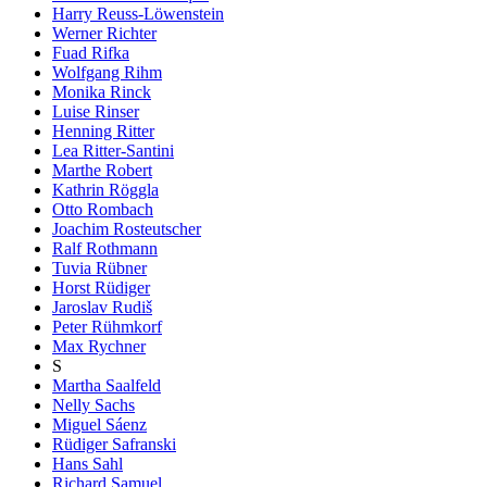
Harry Reuss-Löwenstein
Werner Richter
Fuad Rifka
Wolfgang Rihm
Monika Rinck
Luise Rinser
Henning Ritter
Lea Ritter-Santini
Marthe Robert
Kathrin Röggla
Otto Rombach
Joachim Rosteutscher
Ralf Rothmann
Tuvia Rübner
Horst Rüdiger
Jaroslav Rudiš
Peter Rühmkorf
Max Rychner
S
Martha Saalfeld
Nelly Sachs
Miguel Sáenz
Rüdiger Safranski
Hans Sahl
Richard Samuel