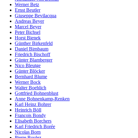
Werner Betz
Ernst Beutler
Giuseppe Bevilacqua
Andreas Beyer
Marcel Beyer
Peter Bichsel
Horst Bienek
Günther Birkenfeld
Daniel Birnbaum
Friedrich Bischoff
Günter Blamberger
Nico Bleutge
Günter Blöcker
Bernhard Blume
Werner Bock
Walter Boehlich
Gottfried Bohnenblust
Anne Bohnenkamp-Renken
Karl Heinz Bohrer
Heinrich Böll
François Bondy
Elisabeth Borchers
Karl Friedrich Borée
Nicolas Born
Pierre Boulez