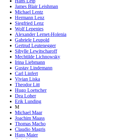
Hans Leip
James Blair Leishman
Michael Lentz
Hermann Lenz
Siegfried Lenz
Wolf Lepenies
Alexander Lernet-Holenia
Gabriele Leupold
Gertrud Leutenegger
Sibylle Lewitscharoff
Mechtilde Lichnowsky
Irina Liebmann
Gustav Lindemann
Carl Linfert
Vivian Liska
Theodor Litt
Hugo Loetscher
Dea Loher
Erik Lunding
M
Michael Maar
Joachim Maass
Thomas Macho
Claudio Magris
Hans Maier