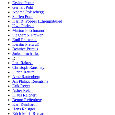
Ervino Pocar
Gerhart Pohl
Andrea Polaschegg
Steffen Popp
Karl R. Popper (Ehrenmitglied)
Uwe Pörksen
Marion Poschmann
Siegbert S. Prawer
Emil Preetorius
Kerstin Preiwuß
Beatrice Primus
Jurko Prochasko
R
Ilma Rakusa
Christoph Ransmayr
Ulrich Raulff
Arne Rautenberg
Jan Philipp Reemtsma
Erik Reger
Asher Reich
Klaus Reichert
Benno Reifenberg
Karl Reinhardt
Hans Reisiger
Erich Maria Remarque