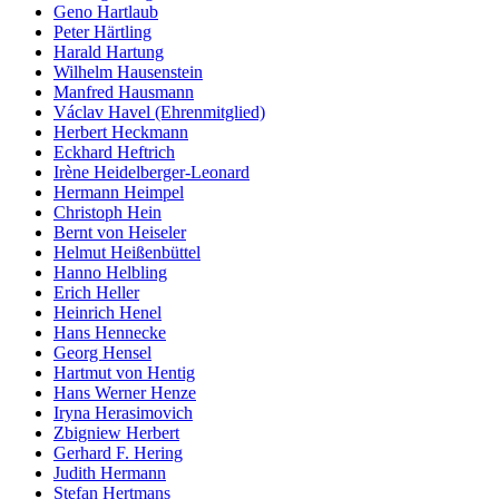
Geno Hartlaub
Peter Härtling
Harald Hartung
Wilhelm Hausenstein
Manfred Hausmann
Václav Havel (Ehrenmitglied)
Herbert Heckmann
Eckhard Heftrich
Irène Heidelberger-Leonard
Hermann Heimpel
Christoph Hein
Bernt von Heiseler
Helmut Heißenbüttel
Hanno Helbling
Erich Heller
Heinrich Henel
Hans Hennecke
Georg Hensel
Hartmut von Hentig
Hans Werner Henze
Iryna Herasimovich
Zbigniew Herbert
Gerhard F. Hering
Judith Hermann
Stefan Hertmans