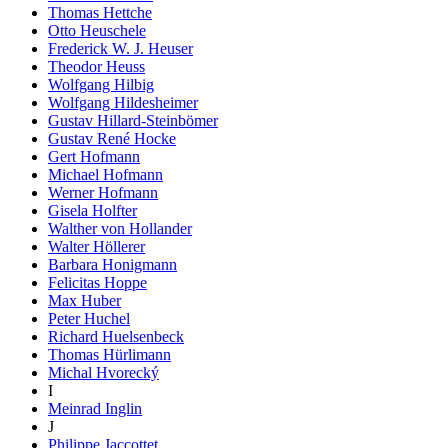
Thomas Hettche
Otto Heuschele
Frederick W. J. Heuser
Theodor Heuss
Wolfgang Hilbig
Wolfgang Hildesheimer
Gustav Hillard-Steinbömer
Gustav René Hocke
Gert Hofmann
Michael Hofmann
Werner Hofmann
Gisela Holfter
Walther von Hollander
Walter Höllerer
Barbara Honigmann
Felicitas Hoppe
Max Huber
Peter Huchel
Richard Huelsenbeck
Thomas Hürlimann
Michal Hvorecký
I
Meinrad Inglin
J
Philippe Jaccottet