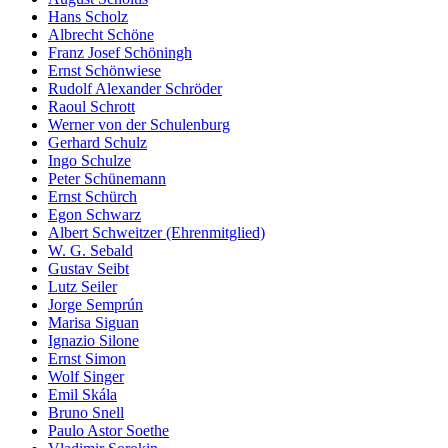
Hans Scholz
Albrecht Schöne
Franz Josef Schöningh
Ernst Schönwiese
Rudolf Alexander Schröder
Raoul Schrott
Werner von der Schulenburg
Gerhard Schulz
Ingo Schulze
Peter Schünemann
Ernst Schürch
Egon Schwarz
Albert Schweitzer (Ehrenmitglied)
W. G. Sebald
Gustav Seibt
Lutz Seiler
Jorge Semprún
Marisa Siguan
Ignazio Silone
Ernst Simon
Wolf Singer
Emil Skála
Bruno Snell
Paulo Astor Soethe