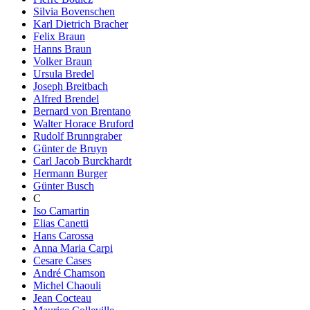
Silvia Bovenschen
Karl Dietrich Bracher
Felix Braun
Hanns Braun
Volker Braun
Ursula Bredel
Joseph Breitbach
Alfred Brendel
Bernard von Brentano
Walter Horace Bruford
Rudolf Brunngraber
Günter de Bruyn
Carl Jacob Burckhardt
Hermann Burger
Günter Busch
C
Iso Camartin
Elias Canetti
Hans Carossa
Anna Maria Carpi
Cesare Cases
André Chamson
Michel Chaouli
Jean Cocteau