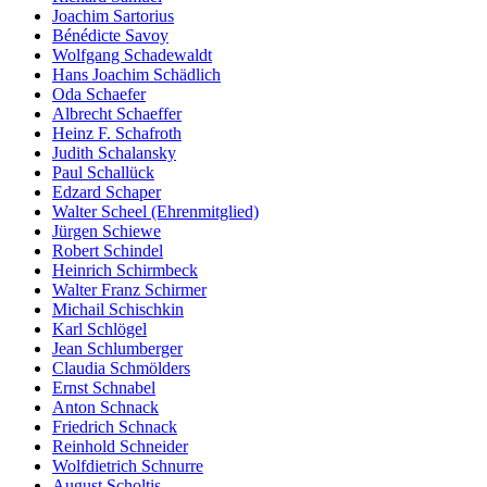
Joachim Sartorius
Bénédicte Savoy
Wolfgang Schadewaldt
Hans Joachim Schädlich
Oda Schaefer
Albrecht Schaeffer
Heinz F. Schafroth
Judith Schalansky
Paul Schallück
Edzard Schaper
Walter Scheel (Ehrenmitglied)
Jürgen Schiewe
Robert Schindel
Heinrich Schirmbeck
Walter Franz Schirmer
Michail Schischkin
Karl Schlögel
Jean Schlumberger
Claudia Schmölders
Ernst Schnabel
Anton Schnack
Friedrich Schnack
Reinhold Schneider
Wolfdietrich Schnurre
August Scholtis