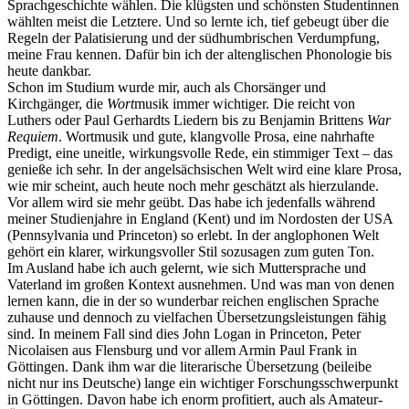
Sprachgeschichte wählen. Die klügsten und schönsten Studentinnen
wählten meist die Letztere. Und so lernte ich, tief gebeugt über die
Regeln der Palatisierung und der südhumbrischen Verdumpfung,
meine Frau kennen. Dafür bin ich der altenglischen Phonologie bis
heute dankbar.
Schon im Studium wurde mir, auch als Chorsänger und
Kirchgänger, die
Wort
musik immer wichtiger. Die reicht von
Luthers oder Paul Gerhardts Liedern bis zu Benjamin Brittens
War
Requiem
. Wortmusik und gute, klangvolle Prosa, eine nahrhafte
Predigt, eine uneitle, wirkungsvolle Rede, ein stimmiger Text – das
genieße ich sehr. In der angelsächsischen Welt wird eine klare Prosa,
wie mir scheint, auch heute noch mehr geschätzt als hierzulande.
Vor allem wird sie mehr geübt. Das habe ich jedenfalls während
meiner Studienjahre in England (Kent) und im Nordosten der USA
(Pennsylvania und Princeton) so erlebt. In der anglophonen Welt
gehört ein klarer, wirkungsvoller Stil sozusagen zum guten Ton.
Im Ausland habe ich auch gelernt, wie sich Muttersprache und
Vaterland im großen Kontext ausnehmen. Und was man von denen
lernen kann, die in der so wunderbar reichen englischen Sprache
zuhause und dennoch zu vielfachen Übersetzungsleistungen fähig
sind. In meinem Fall sind dies John Logan in Princeton, Peter
Nicolaisen aus Flensburg und vor allem Armin Paul Frank in
Göttingen. Dank ihm war die literarische Übersetzung (beileibe
nicht nur ins Deutsche) lange ein wichtiger Forschungsschwerpunkt
in Göttingen. Davon habe ich enorm profitiert, auch als Amateur-