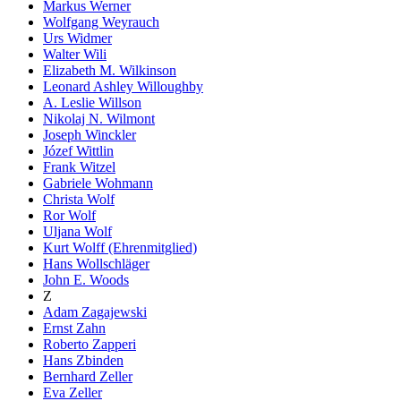
Markus Werner
Wolfgang Weyrauch
Urs Widmer
Walter Wili
Elizabeth M. Wilkinson
Leonard Ashley Willoughby
A. Leslie Willson
Nikolaj N. Wilmont
Joseph Winckler
Józef Wittlin
Frank Witzel
Gabriele Wohmann
Christa Wolf
Ror Wolf
Uljana Wolf
Kurt Wolff (Ehrenmitglied)
Hans Wollschläger
John E. Woods
Z
Adam Zagajewski
Ernst Zahn
Roberto Zapperi
Hans Zbinden
Bernhard Zeller
Eva Zeller