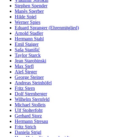
Vladimir Sorokin
Stephen Spender
Manès Sperber
Hilde Spiel
Werner Spies
Eduard Spranger (Ehrenmitglied)
Arnold Stadler
Hermann Stahl
Emil Staiger
Saša Stanišić
Taylor Starck
Jean Starobinski
Max Stefl
Aleš Šteger
George Steiner
Andreas Steinhöfel
Fritz Stern
Dolf Sternberger
Wilhelm Sternfeld
Michael Stolleis
Ulf Stolterfoht
Gerhard Storz
Hermann Stresau
Fritz Strich
Daniela Strigl