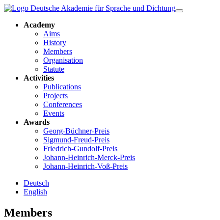
Academy
Aims
History
Members
Organisation
Statute
Activities
Publications
Projects
Conferences
Events
Awards
Georg-Büchner-Preis
Sigmund-Freud-Preis
Friedrich-Gundolf-Preis
Johann-Heinrich-Merck-Preis
Johann-Heinrich-Voß-Preis
Deutsch
English
Members