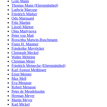
Golo Mann
Thomas Mann (Ehrenmitglied)
Ludwig Marcuse
Friedrich Märker
Odo Marquard
Fritz Martini
László Márton
Olga Martynova
Peter von Matt
Roswitha Matwin-Buschmann
Franz H. Mautner
Friederike Mayröcker
Christoph Meckel
Walter Mehring
Christian Meier
Friedrich Meinecke (Ehrenmitglied)
Karl August Meißinger
Ernst Meister
Max Mell
Eva Menasse
Robert Menasse
Peter de Mendelssohn
Herman Meyer
Martin Meyer
Karl Mickel