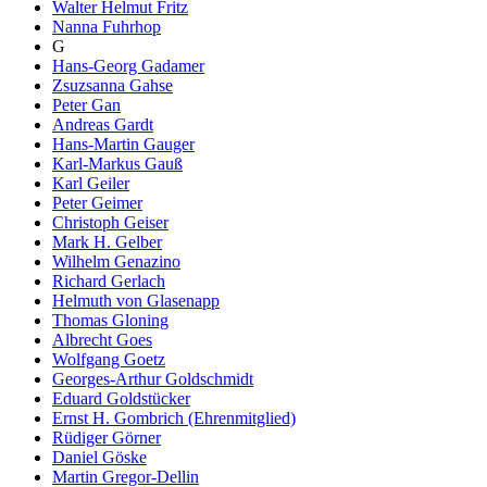
Walter Helmut Fritz
Nanna Fuhrhop
G
Hans-Georg Gadamer
Zsuzsanna Gahse
Peter Gan
Andreas Gardt
Hans-Martin Gauger
Karl-Markus Gauß
Karl Geiler
Peter Geimer
Christoph Geiser
Mark H. Gelber
Wilhelm Genazino
Richard Gerlach
Helmuth von Glasenapp
Thomas Gloning
Albrecht Goes
Wolfgang Goetz
Georges-Arthur Goldschmidt
Eduard Goldstücker
Ernst H. Gombrich (Ehrenmitglied)
Rüdiger Görner
Daniel Göske
Martin Gregor-Dellin