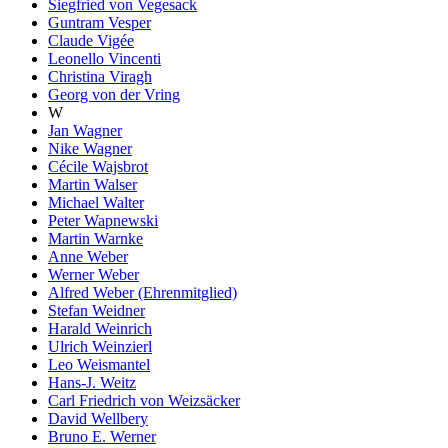
Siegfried von Vegesack
Guntram Vesper
Claude Vigée
Leonello Vincenti
Christina Viragh
Georg von der Vring
W
Jan Wagner
Nike Wagner
Cécile Wajsbrot
Martin Walser
Michael Walter
Peter Wapnewski
Martin Warnke
Anne Weber
Werner Weber
Alfred Weber (Ehrenmitglied)
Stefan Weidner
Harald Weinrich
Ulrich Weinzierl
Leo Weismantel
Hans-J. Weitz
Carl Friedrich von Weizsäcker
David Wellbery
Bruno E. Werner