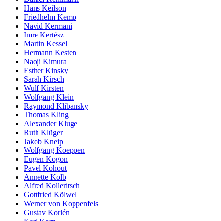
Hans Keilson
Friedhelm Kemp
Navid Kermani
Imre Kertész
Martin Kessel
Hermann Kesten
Naoji Kimura
Esther Kinsky
Sarah Kirsch
Wulf Kirsten
Wolfgang Klein
Raymond Klibansky
Thomas Kling
Alexander Kluge
Ruth Klüger
Jakob Kneip
Wolfgang Koeppen
Eugen Kogon
Pavel Kohout
Annette Kolb
Alfred Kolleritsch
Gottfried Kölwel
Werner von Koppenfels
Gustav Korlén