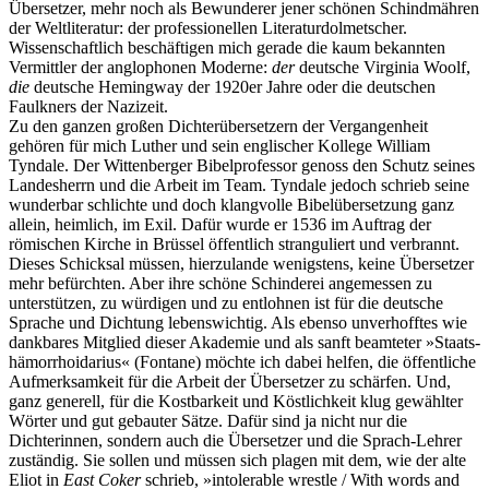
Übersetzer, mehr noch als Bewunderer jener schönen Schindmähren
der Weltliteratur: der professionellen Literaturdolmetscher.
Wissenschaftlich beschäftigen mich gerade die kaum bekannten
Vermittler der anglophonen Moderne:
der
deutsche Virginia Woolf,
die
deutsche Hemingway der 1920er Jahre oder die deutschen
Faulkners der Nazizeit.
Zu den ganzen großen Dichterübersetzern der Vergangenheit
gehören für mich Luther und sein englischer Kollege William
Tyndale. Der Wittenberger Bibelprofessor genoss den Schutz seines
Landesherrn und die Arbeit im Team. Tyndale jedoch schrieb seine
wunderbar schlichte und doch klangvolle Bibelübersetzung ganz
allein, heimlich, im Exil. Dafür wurde er 1536 im Auftrag der
römischen Kirche in Brüssel öffentlich stranguliert und verbrannt.
Dieses Schicksal müssen, hierzulande wenigstens, keine Übersetzer
mehr befürchten. Aber ihre schöne Schinderei angemessen zu
unterstützen, zu würdigen und zu entlohnen ist für die deutsche
Sprache und Dichtung lebenswichtig. Als ebenso unverhofftes wie
dankbares Mitglied dieser Akademie und als sanft beamteter »Staats­
hämorrhoidarius« (Fontane) möchte ich dabei helfen, die öffentliche
Aufmerksamkeit für die Arbeit der Übersetzer zu schärfen. Und,
ganz generell, für die Kostbarkeit und Köstlichkeit klug gewählter
Wörter und gut gebauter Sätze. Dafür sind ja nicht nur die
Dichterinnen, sondern auch die Übersetzer und die Sprach-Lehrer
zuständig. Sie sollen und müssen sich plagen mit dem, wie der alte
Eliot in
East Coker
schrieb, »intolerable wrestle / With words and