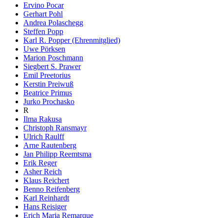
Ervino Pocar
Gerhart Pohl
Andrea Polaschegg
Steffen Popp
Karl R. Popper (Ehrenmitglied)
Uwe Pörksen
Marion Poschmann
Siegbert S. Prawer
Emil Preetorius
Kerstin Preiwuß
Beatrice Primus
Jurko Prochasko
R
Ilma Rakusa
Christoph Ransmayr
Ulrich Raulff
Arne Rautenberg
Jan Philipp Reemtsma
Erik Reger
Asher Reich
Klaus Reichert
Benno Reifenberg
Karl Reinhardt
Hans Reisiger
Erich Maria Remarque