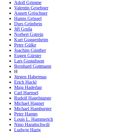
Adolf Grimme
Valentin Groebner
Annett Gröschner
Hanns Grössel
Durs Grünbein
Jiří Gruša
Norbert Gstrein
Kurt Guggenheim
Peter Gülke
Joachim Günther
Eugen Gürster
Lars Gustafsson
Bernhard Guttmann
H
Jürgen Habermas
Erich Hackl
Maja Haderlap
Carl Haensel
Rudolf Hagelstange
Michael Hagner
Michael Hamburger
Peter Hamm
Louis L. Hammerich
Nino Haratischwili
Ludwig Harig