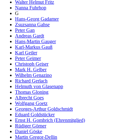
Walter Helmut Fritz
Nanna Fuhrhop
G
Hans-Georg Gadamer
Zsuzsanna Gahse
Peter Gan
Andreas Gardt
Hans-Martin Gauger
Karl-Markus Gauß
Karl Geiler
Peter Geimer
Christoph Geiser
Mark H. Gelber
Wilhelm Genazino
Richard Gerlach
Helmuth von Glasenapp
Thomas Gloning
Albrecht Goes
Wolfgang Goetz
Georges-Arthur Goldschmidt
Eduard Goldstücker
Ernst H. Gombrich (Ehrenmitglied)
Rüdiger Görner
Daniel Göske
Martin Gregor-Dellin