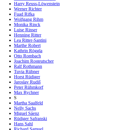
Harry Reuss-Löwenstein
Werner Richter
Fuad Rifka
Wolfgang Rihm
Monika Rinck
Luise Rinser
Henning Ritter
Lea Ritter-Santini
Marthe Robert
Kathrin Röggla
Otto Rombach
Joachim Rosteutscher
Ralf Rothmann
Tuvia Rübner
Horst Rüdiger
Jaroslav Rudiš
Peter Rühmkorf
Max Rychner
S
Martha Saalfeld
Nelly Sachs
Miguel Sáenz
Rüdiger Safranski
Hans Sahl
Richard Samuel