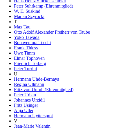
Hans Heinz Stuckenschmidt
Peter Suhrkamp (Ehrenmitglied)
W. E. Süskind
Marian Szyrocki
T
Max Tau
Otto Adolf Alexander Freiherr von Taube
Yoko Tawada
Bonaventura Tecchi
Frank Thiess
Uwe Timm
Elmar Tophoven
Friedrich Torberg
Peter Turrini
U
Hermann Uhde-Bernays
Regina Ullmann
Fritz von Unruh (Ehrenmitglied)
Peter Urban
Johannes Urzidil
Fritz Usinger
Anja Utler
Hermann Uyttersprot
V
Jean-Marie Valentin