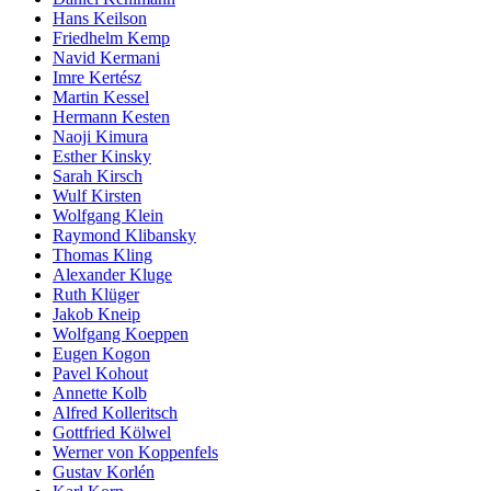
Hans Keilson
Friedhelm Kemp
Navid Kermani
Imre Kertész
Martin Kessel
Hermann Kesten
Naoji Kimura
Esther Kinsky
Sarah Kirsch
Wulf Kirsten
Wolfgang Klein
Raymond Klibansky
Thomas Kling
Alexander Kluge
Ruth Klüger
Jakob Kneip
Wolfgang Koeppen
Eugen Kogon
Pavel Kohout
Annette Kolb
Alfred Kolleritsch
Gottfried Kölwel
Werner von Koppenfels
Gustav Korlén