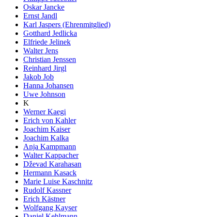
Oskar Jancke
Ernst Jandl
Karl Jaspers (Ehrenmitglied)
Gotthard Jedlicka
Elfriede Jelinek
Walter Jens
Christian Jenssen
Reinhard Jirgl
Jakob Job
Hanna Johansen
Uwe Johnson
K
Werner Kaegi
Erich von Kahler
Joachim Kaiser
Joachim Kalka
Anja Kampmann
Walter Kappacher
Dževad Karahasan
Hermann Kasack
Marie Luise Kaschnitz
Rudolf Kassner
Erich Kästner
Wolfgang Kayser
Daniel Kehlmann