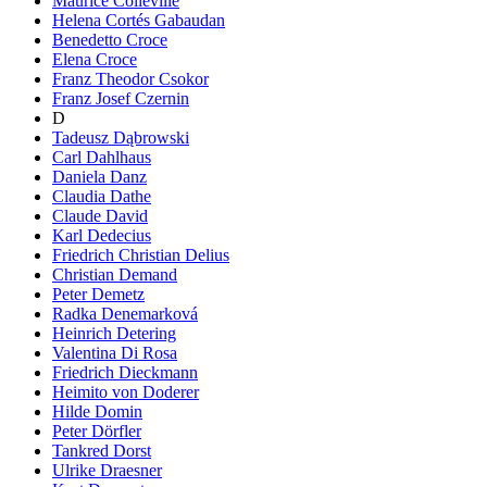
Maurice Colleville
Helena Cortés Gabaudan
Benedetto Croce
Elena Croce
Franz Theodor Csokor
Franz Josef Czernin
D
Tadeusz Dąbrowski
Carl Dahlhaus
Daniela Danz
Claudia Dathe
Claude David
Karl Dedecius
Friedrich Christian Delius
Christian Demand
Peter Demetz
Radka Denemarková
Heinrich Detering
Valentina Di Rosa
Friedrich Dieckmann
Heimito von Doderer
Hilde Domin
Peter Dörfler
Tankred Dorst
Ulrike Draesner