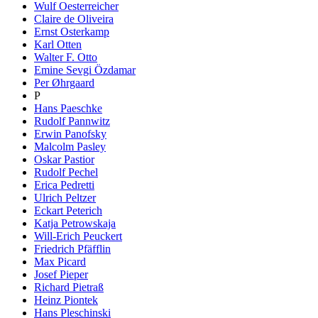
Wulf Oesterreicher
Claire de Oliveira
Ernst Osterkamp
Karl Otten
Walter F. Otto
Emine Sevgi Özdamar
Per Øhrgaard
P
Hans Paeschke
Rudolf Pannwitz
Erwin Panofsky
Malcolm Pasley
Oskar Pastior
Rudolf Pechel
Erica Pedretti
Ulrich Peltzer
Eckart Peterich
Katja Petrowskaja
Will-Erich Peuckert
Friedrich Pfäfflin
Max Picard
Josef Pieper
Richard Pietraß
Heinz Piontek
Hans Pleschinski