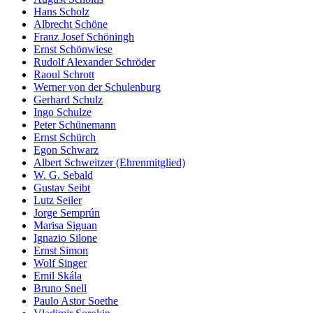
Hans Scholz
Albrecht Schöne
Franz Josef Schöningh
Ernst Schönwiese
Rudolf Alexander Schröder
Raoul Schrott
Werner von der Schulenburg
Gerhard Schulz
Ingo Schulze
Peter Schünemann
Ernst Schürch
Egon Schwarz
Albert Schweitzer (Ehrenmitglied)
W. G. Sebald
Gustav Seibt
Lutz Seiler
Jorge Semprún
Marisa Siguan
Ignazio Silone
Ernst Simon
Wolf Singer
Emil Skála
Bruno Snell
Paulo Astor Soethe