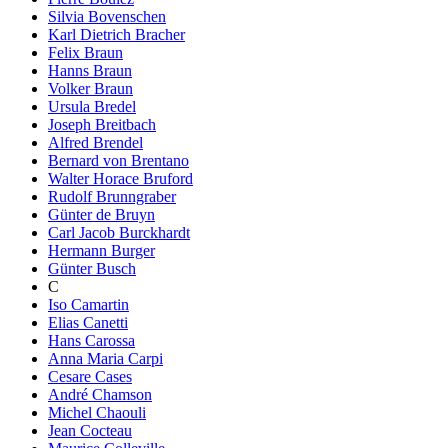
Silvia Bovenschen
Karl Dietrich Bracher
Felix Braun
Hanns Braun
Volker Braun
Ursula Bredel
Joseph Breitbach
Alfred Brendel
Bernard von Brentano
Walter Horace Bruford
Rudolf Brunngraber
Günter de Bruyn
Carl Jacob Burckhardt
Hermann Burger
Günter Busch
C
Iso Camartin
Elias Canetti
Hans Carossa
Anna Maria Carpi
Cesare Cases
André Chamson
Michel Chaouli
Jean Cocteau