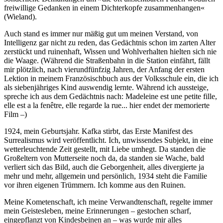
freiwillige Gedanken in einem Dichterkopfe zusammenhangen«
(Wieland).
Auch stand es immer nur mäßig gut um meinen Verstand, von
Intelligenz gar nicht zu reden, das Gedächtnis schon im zarten Alter
zerstückt und ruinenhaft, Wissen und Wohlverhalten hielten sich nie
die Waage. (Während die Straßenbahn in die Station einfährt, fällt
mir plötzlich, nach vierundfünfzig Jahren, der Anfang der ersten
Lektion in meinem Französischbuch aus der Volksschule ein, die ich
als siebenjähriges Kind auswendig lernte. Während ich aussteige,
spreche ich aus dem Gedächtnis nach: Madeleine est une petite fille,
elle est a la fenêtre, elle regarde la rue... hier endet der memorierte
Film –)
1924, mein Geburtsjahr. Kafka stirbt, das Erste Manifest des
Surrealismus wird veröffentlicht. Ich, unwissendes Subjekt, in eine
wetterleuchtende Zeit gestellt, mit Liebe umhegt. Da standen die
Großeltern von Mutterseite noch da, da standen sie Wache, bald
verliert sich das Bild, auch die Geborgenheit, alles divergierte ja
mehr und mehr, allgemein und persönlich, 1934 steht die Familie
vor ihren eigenen Trümmern. Ich komme aus den Ruinen.
Meine Kometenschaft, ich meine Verwandtenschaft, regelte immer
mein Geistesleben, meine Erinnerungen – gestochen scharf,
eingepflanzt von Kindesbeinen an – was wurde mir alles