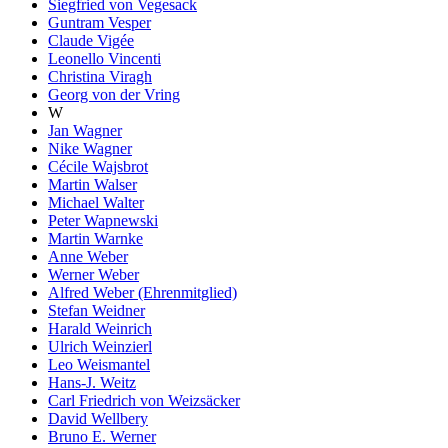
Siegfried von Vegesack
Guntram Vesper
Claude Vigée
Leonello Vincenti
Christina Viragh
Georg von der Vring
W
Jan Wagner
Nike Wagner
Cécile Wajsbrot
Martin Walser
Michael Walter
Peter Wapnewski
Martin Warnke
Anne Weber
Werner Weber
Alfred Weber (Ehrenmitglied)
Stefan Weidner
Harald Weinrich
Ulrich Weinzierl
Leo Weismantel
Hans-J. Weitz
Carl Friedrich von Weizsäcker
David Wellbery
Bruno E. Werner