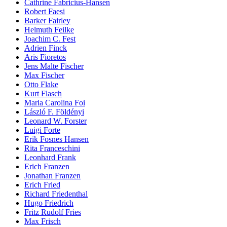
Cathrine Fabricius-Hansen
Robert Faesi
Barker Fairley
Helmuth Feilke
Joachim C. Fest
Adrien Finck
Aris Fioretos
Jens Malte Fischer
Max Fischer
Otto Flake
Kurt Flasch
Maria Carolina Foi
László F. Földényi
Leonard W. Forster
Luigi Forte
Erik Fosnes Hansen
Rita Franceschini
Leonhard Frank
Erich Franzen
Jonathan Franzen
Erich Fried
Richard Friedenthal
Hugo Friedrich
Fritz Rudolf Fries
Max Frisch