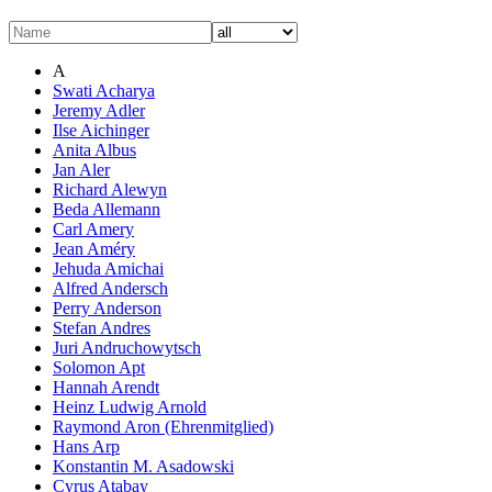
A
Swati Acharya
Jeremy Adler
Ilse Aichinger
Anita Albus
Jan Aler
Richard Alewyn
Beda Allemann
Carl Amery
Jean Améry
Jehuda Amichai
Alfred Andersch
Perry Anderson
Stefan Andres
Juri Andruchowytsch
Solomon Apt
Hannah Arendt
Heinz Ludwig Arnold
Raymond Aron (Ehrenmitglied)
Hans Arp
Konstantin M. Asadowski
Cyrus Atabay