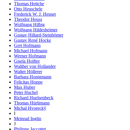
Thomas Hettche
Otto Heuschele
Frederick W. J. Heuser
Theodor Heuss
Wolfgang Hilbig
Wolfgang Hildesheimer
Gustav Hillard-Steinbömer
Gustav René Hocke
Gert Hofmann
Michael Hofmann
Werner Hofmann
Gisela Holfter
Walther von Hollander
Walter Höllerer
Barbara Honigmann
Felicitas Hoppe
Max Huber
Peter Huchel
Richard Huelsenbeck
Thomas Hürlimann
Michal Hvorecký
I
Meinrad Inglin
J
Philippe Jaccottet