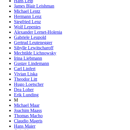
Hans Leip
James Blair Leishman
Michael Lentz
Hermann Lenz
Siegfried Lenz
Wolf Lepenies
Alexander Lernet-Holenia
Gabriele Leupold
Gertrud Leutenegger
Sibylle Lewitscharoff
Mechtilde Lichnowsky
Irina Liebmann
Gustav Lindemann
Carl Linfert
Vivian Liska
Theodor Litt
Hugo Loetscher
Dea Loher
Erik Lunding
M
Michael Maar
Joachim Maass
Thomas Macho
Claudio Magris
Hans Maier