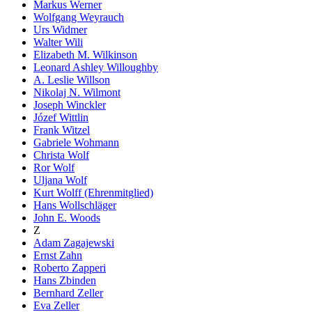
Markus Werner
Wolfgang Weyrauch
Urs Widmer
Walter Wili
Elizabeth M. Wilkinson
Leonard Ashley Willoughby
A. Leslie Willson
Nikolaj N. Wilmont
Joseph Winckler
Józef Wittlin
Frank Witzel
Gabriele Wohmann
Christa Wolf
Ror Wolf
Uljana Wolf
Kurt Wolff (Ehrenmitglied)
Hans Wollschläger
John E. Woods
Z
Adam Zagajewski
Ernst Zahn
Roberto Zapperi
Hans Zbinden
Bernhard Zeller
Eva Zeller