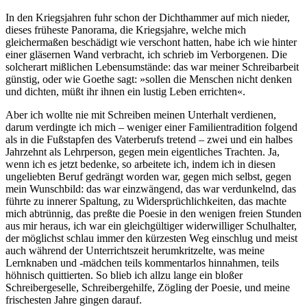
In den Kriegsjahren fuhr schon der Dichthammer auf mich nieder,
dieses früheste Panorama, die Kriegsjahre, welche mich
gleichermaßen beschädigt wie verschont hatten, habe ich wie hinter
einer gläsernen Wand verbracht, ich schrieb im Verborgenen. Die
solcherart mißlichen Lebensumstände: das war meiner Schreibarbeit
günstig, oder wie Goethe sagt: »sollen die Menschen nicht denken
und dichten, müßt ihr ihnen ein lustig Leben errichten«.
Aber ich wollte nie mit Schreiben meinen Unterhalt verdienen,
darum verdingte ich mich – weniger einer Familientradition folgend
als in die Fußstapfen des Vaterberufs tretend – zwei und ein halbes
Jahrzehnt als Lehrperson, gegen mein eigentliches Trachten. Ja,
wenn ich es jetzt bedenke, so arbeitete ich, indem ich in diesen
ungeliebten Beruf gedrängt worden war, gegen mich selbst, gegen
mein Wunschbild: das war einzwängend, das war verdunkelnd, das
führte zu innerer Spaltung, zu Widersprüchlichkeiten, das machte
mich abtrünnig, das preßte die Poesie in den wenigen freien Stunden
aus mir heraus, ich war ein gleichgültiger widerwilliger Schulhalter,
der möglichst schlau immer den kürzesten Weg einschlug und meist
auch während der Unterrichtszeit herumkritzelte, was meine
Lernknaben und -mädchen teils kommentarlos hinnahmen, teils
höhnisch quittierten. So blieb ich allzu lange ein bloßer
Schreibergeselle, Schreibergehilfe, Zögling der Poesie, und meine
frischesten Jahre gingen darauf.