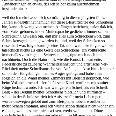
Annäherungen an etwas, das ich selber kaum auszunehmen
imstande bin –:
weil doch mein Leben sich so mächtig in diesen jüngsten fünfzehn
Jahren
zugespitzt
hat nämlich auf diese Bleistiftspitze des Schreibens
hin, kann ich wenig von meinen Anfängen berichten, außer daß ich,
vom Vater geboren, in der Muttersprache gediehen, immer schon
Schreckling gewesen bin, daß mir alles zum Schreckenswort, zum
Schreckensgedanken geworden ist, und, weil der Schrecken so
riesenhaft war, folgte kaum je eine Tat, und, wenn sie folgte, war sie
tatsächlich nichts als eine Geste des Schreckens. Ich vollbrachte
immer alles zum eigenen Schrecken, ängstigte mich noch im
nachhinein. Doch die Natur hilft, wie die Kunst, Lineamente,
Federstriche zu zaubern; Wahrheitssehnsucht und artistische Ver-
Rücktheit meine Schreibantriebe von Anfang an. Also bin ich immer
schon den Eingebungen meines Auges gefolgt und habe alles
sogleich an die Wand meines Zimmers mit Bleistift gekritzelt, wie
beim Vokabellernen das lernbeflissene Kind, wofür es mit sanfter
Rüge bedacht wurde. Ich war weniger ein Schrei- als ein Schreib-
Balg – der Beginn meines Schreibens plötzlich und stürmisch –
schon in der Schule schrieb ich Aufsätze für mein Leben gern,
wurde deswegen gelobt und zum Beispiel erhoben, worüber ich
meist Scham empfand, aber ich wußte schon damals nicht woher ich
es hatte, wollte es auch nicht wissen, ererbt wohl kaum. Ohne
sonderliche Bemühungen um »die oft unsichtbaren Faden wodurch