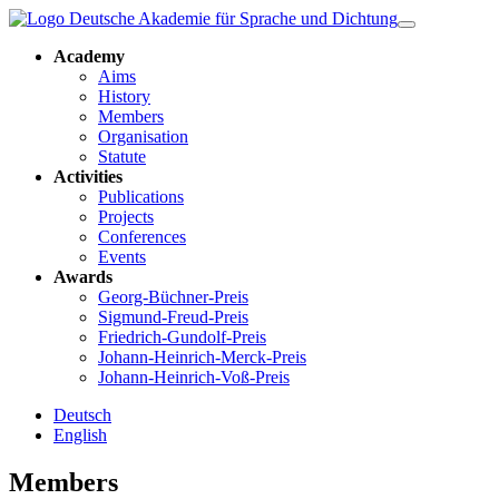
Academy
Aims
History
Members
Organisation
Statute
Activities
Publications
Projects
Conferences
Events
Awards
Georg-Büchner-Preis
Sigmund-Freud-Preis
Friedrich-Gundolf-Preis
Johann-Heinrich-Merck-Preis
Johann-Heinrich-Voß-Preis
Deutsch
English
Members