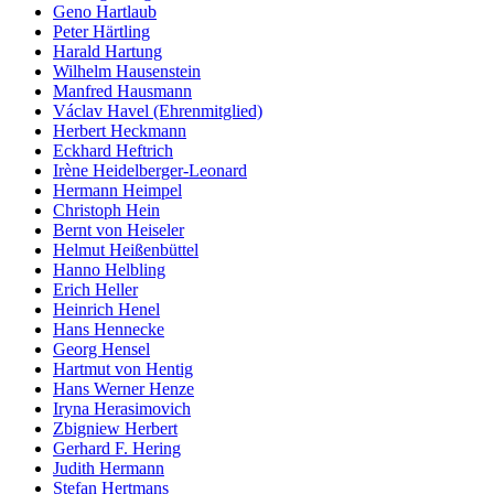
Geno Hartlaub
Peter Härtling
Harald Hartung
Wilhelm Hausenstein
Manfred Hausmann
Václav Havel (Ehrenmitglied)
Herbert Heckmann
Eckhard Heftrich
Irène Heidelberger-Leonard
Hermann Heimpel
Christoph Hein
Bernt von Heiseler
Helmut Heißenbüttel
Hanno Helbling
Erich Heller
Heinrich Henel
Hans Hennecke
Georg Hensel
Hartmut von Hentig
Hans Werner Henze
Iryna Herasimovich
Zbigniew Herbert
Gerhard F. Hering
Judith Hermann
Stefan Hertmans