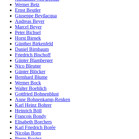
Werner Betz
Ernst Beutler
Giuseppe Bevilacqua
Andreas Beyer
Marcel Beyer
Peter Bichsel
Horst Bienek
Günther Birkenfeld
Daniel Birnbaum
Friedrich Bischoff
Günter Blamberger
Nico Bleutge
Günter Blöcker
Bernhard Blume
Werner Bock
Walter Boehlich
Gottfried Bohnenblust
Anne Bohnenkamp-Renken
Karl Heinz Bohrer
Heinrich Böll
François Bondy
Elisabeth Borchers
Karl Friedrich Borée
Nicolas Born
Pierre Boulez