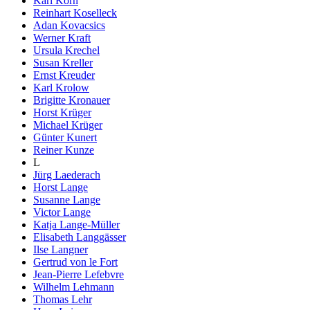
Karl Korn
Reinhart Koselleck
Adan Kovacsics
Werner Kraft
Ursula Krechel
Susan Kreller
Ernst Kreuder
Karl Krolow
Brigitte Kronauer
Horst Krüger
Michael Krüger
Günter Kunert
Reiner Kunze
L
Jürg Laederach
Horst Lange
Susanne Lange
Victor Lange
Katja Lange-Müller
Elisabeth Langgässer
Ilse Langner
Gertrud von le Fort
Jean-Pierre Lefebvre
Wilhelm Lehmann
Thomas Lehr