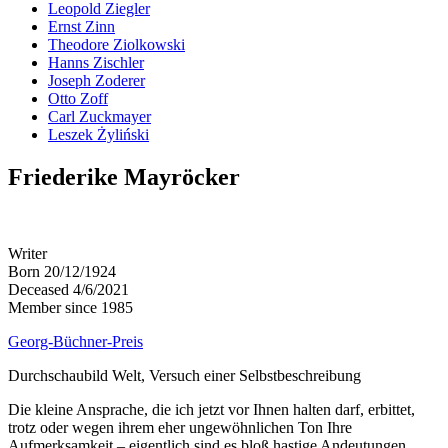
Leopold Ziegler
Ernst Zinn
Theodore Ziolkowski
Hanns Zischler
Joseph Zoderer
Otto Zoff
Carl Zuckmayer
Leszek Żyliński
Friederike Mayröcker
Writer
Born 20/12/1924
Deceased 4/6/2021
Member since 1985
Georg-Büchner-Preis
Durchschaubild Welt, Versuch einer Selbstbeschreibung
Die kleine Ansprache, die ich jetzt vor Ihnen halten darf, erbittet,
trotz oder wegen ihrem eher ungewöhnlichen Ton Ihre
Aufmerksamkeit – eigentlich sind es bloß hastige Andeutungen,