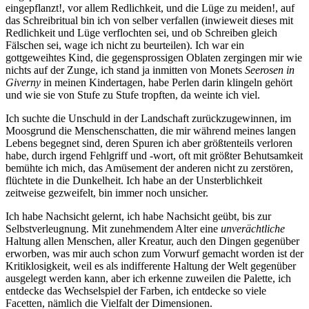
eingepflanzt!, vor allem Redlichkeit, und die Lüge zu meiden!, auf
das Schreibritual bin ich von selber verfallen (inwieweit dieses mit
Redlichkeit und Lüge verflochten sei, und ob Schreiben gleich
Fälschen sei, wage ich nicht zu beurteilen). Ich war ein
gottgeweihtes Kind, die gegensprossigen Oblaten zergingen mir wie
nichts auf der Zunge, ich stand ja inmitten von Monets
Seerosen in
Giverny
in meinen Kindertagen, habe Perlen darin klingeln gehört
und wie sie von Stufe zu Stufe tropften, da weinte ich viel.
Ich suchte die Unschuld in der Landschaft zurückzugewinnen, im
Moosgrund die Menschenschatten, die mir während meines langen
Lebens begegnet sind, deren Spuren ich aber größtenteils verloren
habe, durch irgend Fehlgriff und -wort, oft mit größter Behutsamkeit
bemühte ich mich, das Amüsement der anderen nicht zu zerstören,
flüchtete in die Dunkelheit. Ich habe an der Unsterblichkeit
zeitweise gezweifelt, bin immer noch unsicher.
Ich habe Nachsicht gelernt, ich habe Nachsicht geübt, bis zur
Selbstverleugnung. Mit zunehmendem Alter eine
unverächtliche
Haltung allen Menschen, aller Kreatur, auch den Dingen gegenüber
erworben, was mir auch schon zum Vorwurf gemacht worden ist der
Kritiklosigkeit, weil es als indifferente Haltung der Welt gegenüber
ausgelegt werden kann, aber ich erkenne zuweilen die Palette, ich
entdecke das Wechselspiel der Farben, ich entdecke so viele
Facetten, nämlich die Vielfalt der Dimensionen.