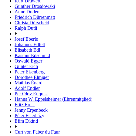
Kurt Drawert
Günther Drosdowski
Anne Duden
Friedrich Dürrenmatt
Christa Dürscheid
Ralph Dutli
E
Josef Eberle
Johannes Edfelt
Elisabeth Edl
Kasimir Edschmid
Oswald Egger
Günter Eich
Peter Eisenberg
Dorothee Elmiger
Mathias Énard
Adolf Endler
Per Olov Enquist
Hanns W. Eppelsheimer (Ehrenmitglied)
Fritz Ernst
Jenny Erpenbeck
Péter Esterházy
Efim Etkind
F
Curt von Faber du Faur