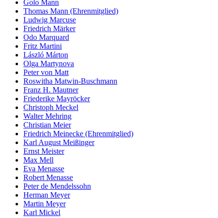
Golo Mann
Thomas Mann (Ehrenmitglied)
Ludwig Marcuse
Friedrich Märker
Odo Marquard
Fritz Martini
László Márton
Olga Martynova
Peter von Matt
Roswitha Matwin-Buschmann
Franz H. Mautner
Friederike Mayröcker
Christoph Meckel
Walter Mehring
Christian Meier
Friedrich Meinecke (Ehrenmitglied)
Karl August Meißinger
Ernst Meister
Max Mell
Eva Menasse
Robert Menasse
Peter de Mendelssohn
Herman Meyer
Martin Meyer
Karl Mickel