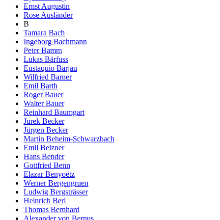
Ernst Augustin
Rose Ausländer
B
Tamara Bach
Ingeborg Bachmann
Peter Bamm
Lukas Bärfuss
Eustaquio Barjau
Wilfried Barner
Emil Barth
Roger Bauer
Walter Bauer
Reinhard Baumgart
Jurek Becker
Jürgen Becker
Martin Beheim-Schwarzbach
Emil Belzner
Hans Bender
Gottfried Benn
Elazar Benyoëtz
Werner Bergengruen
Ludwig Bergsträsser
Heinrich Berl
Thomas Bernhard
Alexander von Bernus