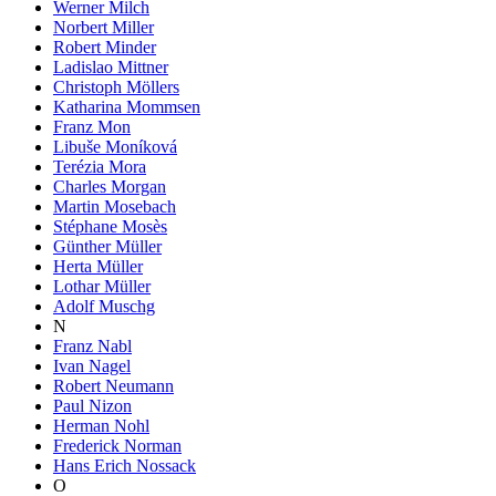
Werner Milch
Norbert Miller
Robert Minder
Ladislao Mittner
Christoph Möllers
Katharina Mommsen
Franz Mon
Libuše Moníková
Terézia Mora
Charles Morgan
Martin Mosebach
Stéphane Mosès
Günther Müller
Herta Müller
Lothar Müller
Adolf Muschg
N
Franz Nabl
Ivan Nagel
Robert Neumann
Paul Nizon
Herman Nohl
Frederick Norman
Hans Erich Nossack
O