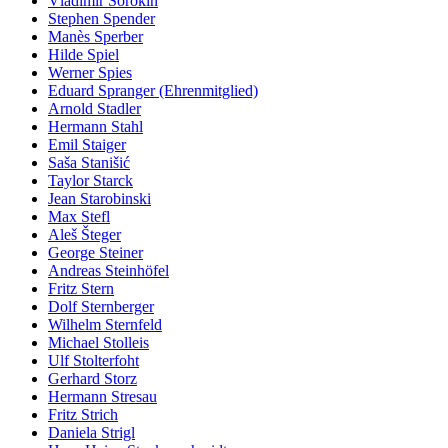
Vladimir Sorokin
Stephen Spender
Manès Sperber
Hilde Spiel
Werner Spies
Eduard Spranger (Ehrenmitglied)
Arnold Stadler
Hermann Stahl
Emil Staiger
Saša Stanišić
Taylor Starck
Jean Starobinski
Max Stefl
Aleš Šteger
George Steiner
Andreas Steinhöfel
Fritz Stern
Dolf Sternberger
Wilhelm Sternfeld
Michael Stolleis
Ulf Stolterfoht
Gerhard Storz
Hermann Stresau
Fritz Strich
Daniela Strigl