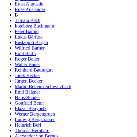
Ernst Augustin
Rose Ausländer
B
Tamara Bach
Ingeborg Bachmann
Peter Bamm
Lukas Bärfuss
Eustaquio Barjau
Wilfried Barner
Emil Barth
Roger Bauer
Walter Bauer
Reinhard Baumgart
Jurek Becker
Jürgen Becker
Martin Beheim-Schwarzbach
Emil Belzner
Hans Bender
Gottfried Benn
Elazar Benyoëtz
Werner Bergengruen
Ludwig Bergsträsser
Heinrich Berl
Thomas Bernhard
Alexander von Bernus