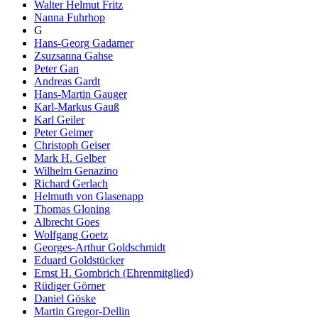
Walter Helmut Fritz
Nanna Fuhrhop
G
Hans-Georg Gadamer
Zsuzsanna Gahse
Peter Gan
Andreas Gardt
Hans-Martin Gauger
Karl-Markus Gauß
Karl Geiler
Peter Geimer
Christoph Geiser
Mark H. Gelber
Wilhelm Genazino
Richard Gerlach
Helmuth von Glasenapp
Thomas Gloning
Albrecht Goes
Wolfgang Goetz
Georges-Arthur Goldschmidt
Eduard Goldstücker
Ernst H. Gombrich (Ehrenmitglied)
Rüdiger Görner
Daniel Göske
Martin Gregor-Dellin