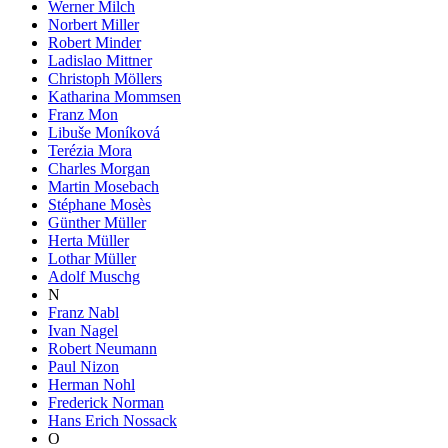
Werner Milch
Norbert Miller
Robert Minder
Ladislao Mittner
Christoph Möllers
Katharina Mommsen
Franz Mon
Libuše Moníková
Terézia Mora
Charles Morgan
Martin Mosebach
Stéphane Mosès
Günther Müller
Herta Müller
Lothar Müller
Adolf Muschg
N
Franz Nabl
Ivan Nagel
Robert Neumann
Paul Nizon
Herman Nohl
Frederick Norman
Hans Erich Nossack
O