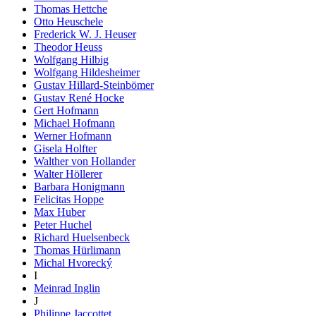
Thomas Hettche
Otto Heuschele
Frederick W. J. Heuser
Theodor Heuss
Wolfgang Hilbig
Wolfgang Hildesheimer
Gustav Hillard-Steinbömer
Gustav René Hocke
Gert Hofmann
Michael Hofmann
Werner Hofmann
Gisela Holfter
Walther von Hollander
Walter Höllerer
Barbara Honigmann
Felicitas Hoppe
Max Huber
Peter Huchel
Richard Huelsenbeck
Thomas Hürlimann
Michal Hvorecký
I
Meinrad Inglin
J
Philippe Jaccottet