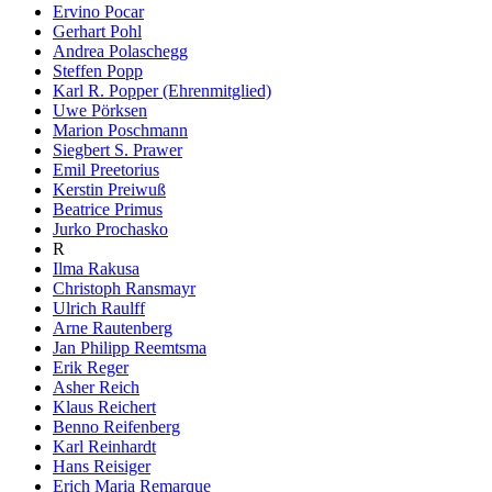
Ervino Pocar
Gerhart Pohl
Andrea Polaschegg
Steffen Popp
Karl R. Popper (Ehrenmitglied)
Uwe Pörksen
Marion Poschmann
Siegbert S. Prawer
Emil Preetorius
Kerstin Preiwuß
Beatrice Primus
Jurko Prochasko
R
Ilma Rakusa
Christoph Ransmayr
Ulrich Raulff
Arne Rautenberg
Jan Philipp Reemtsma
Erik Reger
Asher Reich
Klaus Reichert
Benno Reifenberg
Karl Reinhardt
Hans Reisiger
Erich Maria Remarque