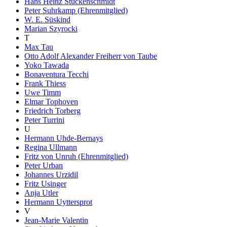
Hans Heinz Stuckenschmidt
Peter Suhrkamp (Ehrenmitglied)
W. E. Süskind
Marian Szyrocki
T
Max Tau
Otto Adolf Alexander Freiherr von Taube
Yoko Tawada
Bonaventura Tecchi
Frank Thiess
Uwe Timm
Elmar Tophoven
Friedrich Torberg
Peter Turrini
U
Hermann Uhde-Bernays
Regina Ullmann
Fritz von Unruh (Ehrenmitglied)
Peter Urban
Johannes Urzidil
Fritz Usinger
Anja Utler
Hermann Uyttersprot
V
Jean-Marie Valentin