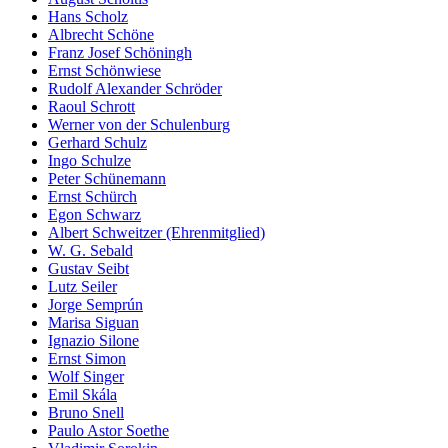
Hans Scholz
Albrecht Schöne
Franz Josef Schöningh
Ernst Schönwiese
Rudolf Alexander Schröder
Raoul Schrott
Werner von der Schulenburg
Gerhard Schulz
Ingo Schulze
Peter Schünemann
Ernst Schürch
Egon Schwarz
Albert Schweitzer (Ehrenmitglied)
W. G. Sebald
Gustav Seibt
Lutz Seiler
Jorge Semprún
Marisa Siguan
Ignazio Silone
Ernst Simon
Wolf Singer
Emil Skála
Bruno Snell
Paulo Astor Soethe