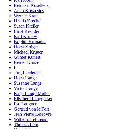
Karl Korn
Reinhart Koselleck
Adan Kovacsics
Werner Kraft
Ursula Krechel
Susan Kreller
Ernst Kreuder
Karl Krolow
Brigitte Kronauer
Horst Krüger
Michael Krüger
Günter Kunert
Reiner Kunze
L
Jürg Laederach
Horst Lange
Susanne Lange
Victor Lange
Katja Lange-Müller
Elisabeth Langgässer
Ilse Langner
Gertrud von le Fort
Jean-Pierre Lefebvre
Wilhelm Lehmann
Thomas Lehr