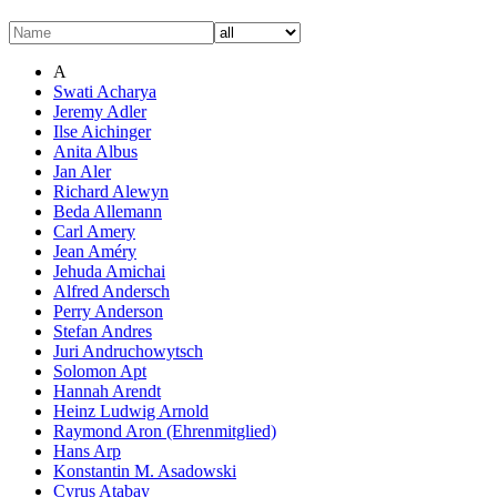
A
Swati Acharya
Jeremy Adler
Ilse Aichinger
Anita Albus
Jan Aler
Richard Alewyn
Beda Allemann
Carl Amery
Jean Améry
Jehuda Amichai
Alfred Andersch
Perry Anderson
Stefan Andres
Juri Andruchowytsch
Solomon Apt
Hannah Arendt
Heinz Ludwig Arnold
Raymond Aron (Ehrenmitglied)
Hans Arp
Konstantin M. Asadowski
Cyrus Atabay