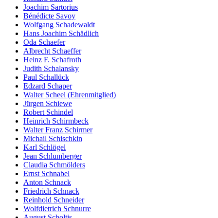
Joachim Sartorius
Bénédicte Savoy
Wolfgang Schadewaldt
Hans Joachim Schädlich
Oda Schaefer
Albrecht Schaeffer
Heinz F. Schafroth
Judith Schalansky
Paul Schallück
Edzard Schaper
Walter Scheel (Ehrenmitglied)
Jürgen Schiewe
Robert Schindel
Heinrich Schirmbeck
Walter Franz Schirmer
Michail Schischkin
Karl Schlögel
Jean Schlumberger
Claudia Schmölders
Ernst Schnabel
Anton Schnack
Friedrich Schnack
Reinhold Schneider
Wolfdietrich Schnurre
August Scholtis