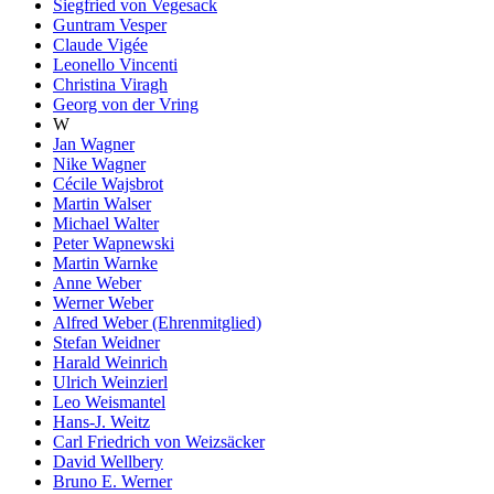
Siegfried von Vegesack
Guntram Vesper
Claude Vigée
Leonello Vincenti
Christina Viragh
Georg von der Vring
W
Jan Wagner
Nike Wagner
Cécile Wajsbrot
Martin Walser
Michael Walter
Peter Wapnewski
Martin Warnke
Anne Weber
Werner Weber
Alfred Weber (Ehrenmitglied)
Stefan Weidner
Harald Weinrich
Ulrich Weinzierl
Leo Weismantel
Hans-J. Weitz
Carl Friedrich von Weizsäcker
David Wellbery
Bruno E. Werner