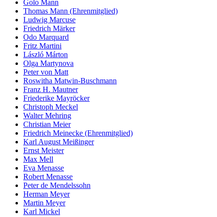
Golo Mann
Thomas Mann (Ehrenmitglied)
Ludwig Marcuse
Friedrich Märker
Odo Marquard
Fritz Martini
László Márton
Olga Martynova
Peter von Matt
Roswitha Matwin-Buschmann
Franz H. Mautner
Friederike Mayröcker
Christoph Meckel
Walter Mehring
Christian Meier
Friedrich Meinecke (Ehrenmitglied)
Karl August Meißinger
Ernst Meister
Max Mell
Eva Menasse
Robert Menasse
Peter de Mendelssohn
Herman Meyer
Martin Meyer
Karl Mickel