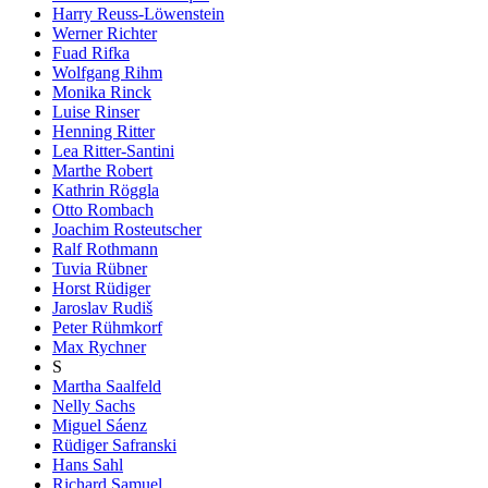
Harry Reuss-Löwenstein
Werner Richter
Fuad Rifka
Wolfgang Rihm
Monika Rinck
Luise Rinser
Henning Ritter
Lea Ritter-Santini
Marthe Robert
Kathrin Röggla
Otto Rombach
Joachim Rosteutscher
Ralf Rothmann
Tuvia Rübner
Horst Rüdiger
Jaroslav Rudiš
Peter Rühmkorf
Max Rychner
S
Martha Saalfeld
Nelly Sachs
Miguel Sáenz
Rüdiger Safranski
Hans Sahl
Richard Samuel