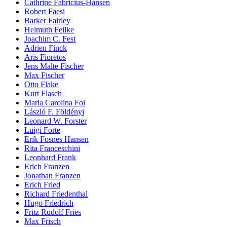
Cathrine Fabricius-Hansen
Robert Faesi
Barker Fairley
Helmuth Feilke
Joachim C. Fest
Adrien Finck
Aris Fioretos
Jens Malte Fischer
Max Fischer
Otto Flake
Kurt Flasch
Maria Carolina Foi
László F. Földényi
Leonard W. Forster
Luigi Forte
Erik Fosnes Hansen
Rita Franceschini
Leonhard Frank
Erich Franzen
Jonathan Franzen
Erich Fried
Richard Friedenthal
Hugo Friedrich
Fritz Rudolf Fries
Max Frisch