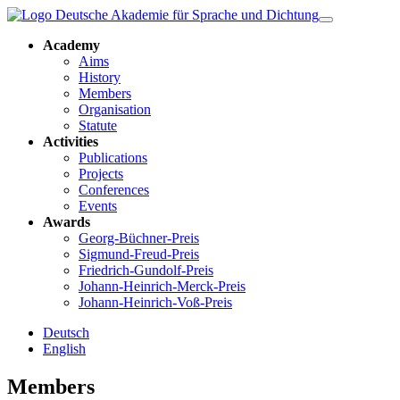
Academy
Aims
History
Members
Organisation
Statute
Activities
Publications
Projects
Conferences
Events
Awards
Georg-Büchner-Preis
Sigmund-Freud-Preis
Friedrich-Gundolf-Preis
Johann-Heinrich-Merck-Preis
Johann-Heinrich-Voß-Preis
Deutsch
English
Members