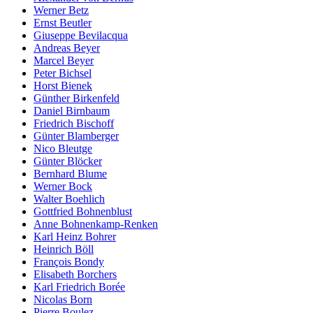
Werner Betz
Ernst Beutler
Giuseppe Bevilacqua
Andreas Beyer
Marcel Beyer
Peter Bichsel
Horst Bienek
Günther Birkenfeld
Daniel Birnbaum
Friedrich Bischoff
Günter Blamberger
Nico Bleutge
Günter Blöcker
Bernhard Blume
Werner Bock
Walter Boehlich
Gottfried Bohnenblust
Anne Bohnenkamp-Renken
Karl Heinz Bohrer
Heinrich Böll
François Bondy
Elisabeth Borchers
Karl Friedrich Borée
Nicolas Born
Pierre Boulez