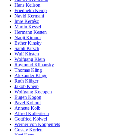
Hans Keilson
Friedhelm Kemp
Navid Kermani
Imre Kertész
Martin Kessel
Hermann Kesten
Naoji Kimura
Esther Kinsky
Sarah Kirsch
Wulf Kirsten
Wolfgang Klein
Raymond Klibansky
Thomas Kling
Alexander Kluge
Ruth Klüger
Jakob Kneip
Wolfgang Koeppen
Eugen Kogon
Pavel Kohout
Annette Kolb
Alfred Kolleritsch
Gottfried Kölwel
Werner von Koppenfels
Gustav Korlén