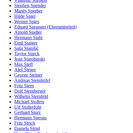
Vladimir Sorokin
Stephen Spender
Manès Sperber
Hilde Spiel
Werner Spies
Eduard Spranger (Ehrenmitglied)
Arnold Stadler
Hermann Stahl
Emil Staiger
Saša Stanišić
Taylor Starck
Jean Starobinski
Max Stefl
Aleš Šteger
George Steiner
Andreas Steinhöfel
Fritz Stern
Dolf Sternberger
Wilhelm Sternfeld
Michael Stolleis
Ulf Stolterfoht
Gerhard Storz
Hermann Stresau
Fritz Strich
Daniela Strigl