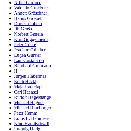
Adolf Grimme
Valentin Groebner
Annett Gröschner
Hanns Grössel
Durs Grünbein
Jiří Gruša
Norbert Gstrein
Kurt Guggenheim
Peter Gülke
Joachim Günther
Eugen Gürster
Lars Gustafsson
Bernhard Guttmann
H
Jürgen Habermas
Erich Hackl
Maja Haderlap
Carl Haensel
Rudolf Hagelstange
Michael Hagner
Michael Hamburger
Peter Hamm
Louis L. Hammerich
Nino Haratischwili
Ludwig Harig