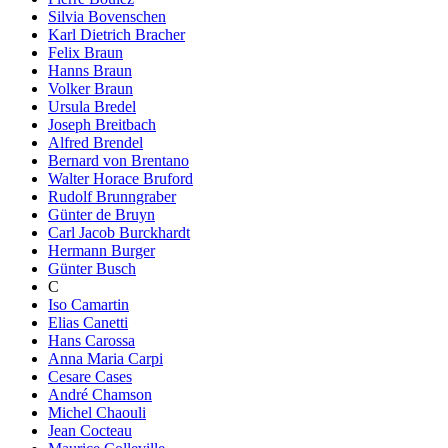
Silvia Bovenschen
Karl Dietrich Bracher
Felix Braun
Hanns Braun
Volker Braun
Ursula Bredel
Joseph Breitbach
Alfred Brendel
Bernard von Brentano
Walter Horace Bruford
Rudolf Brunngraber
Günter de Bruyn
Carl Jacob Burckhardt
Hermann Burger
Günter Busch
C
Iso Camartin
Elias Canetti
Hans Carossa
Anna Maria Carpi
Cesare Cases
André Chamson
Michel Chaouli
Jean Cocteau