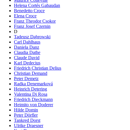
Maurice Colleville
Helena Cortés Gabaudan
Benedetto Croce
Elena Croce
Franz Theodor Csokor
Franz Josef Czernin
D
Tadeusz Dąbrowski
Carl Dahlhaus
Daniela Danz
Claudia Dathe
Claude David
Karl Dedecius
Friedrich Christian Delius
Christian Demand
Peter Demetz
Radka Denemarková
Heinrich Detering
Valentina Di Rosa
Friedrich Dieckmann
Heimito von Doderer
Hilde Domin
Peter Dörfler
Tankred Dorst
Ulrike Draesner