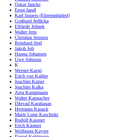
Oskar Jancke
Ernst Jandl
Karl Jaspers (Ehrenmitglied)
Gotthard Jedlicka
Elfriede Jelinek
Walter Jens
Christian Jenssen
Reinhard Jirgl
Jakob Job
Hanna Johansen
Uwe Johnson
K
Werner Kaegi
Erich von Kahler
Joachim Kaiser
Joachim Kalka
Anja Kampmann
Walter Kappacher
Dževad Karahasan
Hermann Kasack
Marie Luise Kaschnitz
Rudolf Kassner
Erich Kästner
Wolfgang Kayser
Daniel Kehlmann