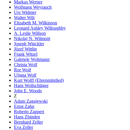
Markus Werner
Wolfgang Weyrauch
Urs Widmer
Walter Wili
Elizabeth M. Wilkinson
Leonard Ashley Willoughby
A. Leslie Willson
Nikolaj N. Wilmont
Joseph Winckler
Józef Wittlin
Frank Witzel
Gabriele Wohmann
Christa Wolf
Ror Wolf
Uljana Wolf
Kurt Wolff (Ehrenmitglied)
Hans Wollschläger
John E. Woods
Z
Adam Zagajewski
Ernst Zahn
Roberto Zapperi
Hans Zbinden
Bernhard Zeller
Eva Zeller