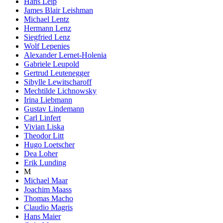
Hans Leip
James Blair Leishman
Michael Lentz
Hermann Lenz
Siegfried Lenz
Wolf Lepenies
Alexander Lernet-Holenia
Gabriele Leupold
Gertrud Leutenegger
Sibylle Lewitscharoff
Mechtilde Lichnowsky
Irina Liebmann
Gustav Lindemann
Carl Linfert
Vivian Liska
Theodor Litt
Hugo Loetscher
Dea Loher
Erik Lunding
M
Michael Maar
Joachim Maass
Thomas Macho
Claudio Magris
Hans Maier