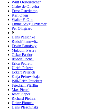
Wulf Oesterreicher
Claire de Oliveira
Ernst Osterkamp
Karl Otten
Walter F. Otto
Emine Sevgi Özdamar
Per Øhrgaard
P
Hans Paeschke
Rudolf Pannwitz
Erwin Panofsky
Malcolm Pasley
Oskar Pastior
Rudolf Pechel
Erica Pedretti
Ulrich Peltzer
Eckart Peterich
Katja Petrowskaja
Will-Erich Peuckert
Friedrich Pfäfflin
Max Picard
Josef Pieper
Richard Pietraß
Heinz Piontek
Hans Pleschinski