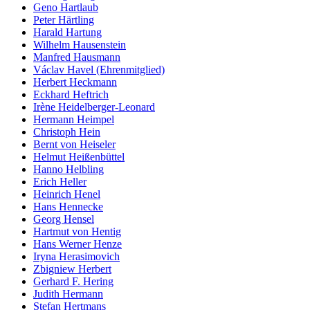
Geno Hartlaub
Peter Härtling
Harald Hartung
Wilhelm Hausenstein
Manfred Hausmann
Václav Havel (Ehrenmitglied)
Herbert Heckmann
Eckhard Heftrich
Irène Heidelberger-Leonard
Hermann Heimpel
Christoph Hein
Bernt von Heiseler
Helmut Heißenbüttel
Hanno Helbling
Erich Heller
Heinrich Henel
Hans Hennecke
Georg Hensel
Hartmut von Hentig
Hans Werner Henze
Iryna Herasimovich
Zbigniew Herbert
Gerhard F. Hering
Judith Hermann
Stefan Hertmans