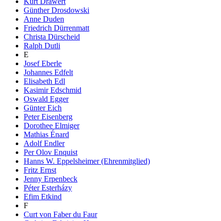
Kurt Drawert
Günther Drosdowski
Anne Duden
Friedrich Dürrenmatt
Christa Dürscheid
Ralph Dutli
E
Josef Eberle
Johannes Edfelt
Elisabeth Edl
Kasimir Edschmid
Oswald Egger
Günter Eich
Peter Eisenberg
Dorothee Elmiger
Mathias Énard
Adolf Endler
Per Olov Enquist
Hanns W. Eppelsheimer (Ehrenmitglied)
Fritz Ernst
Jenny Erpenbeck
Péter Esterházy
Efim Etkind
F
Curt von Faber du Faur