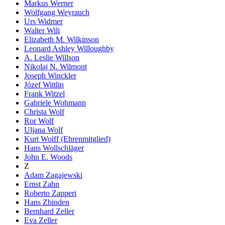
Markus Werner
Wolfgang Weyrauch
Urs Widmer
Walter Wili
Elizabeth M. Wilkinson
Leonard Ashley Willoughby
A. Leslie Willson
Nikolaj N. Wilmont
Joseph Winckler
Józef Wittlin
Frank Witzel
Gabriele Wohmann
Christa Wolf
Ror Wolf
Uljana Wolf
Kurt Wolff (Ehrenmitglied)
Hans Wollschläger
John E. Woods
Z
Adam Zagajewski
Ernst Zahn
Roberto Zapperi
Hans Zbinden
Bernhard Zeller
Eva Zeller