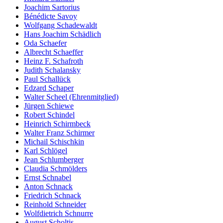
Joachim Sartorius
Bénédicte Savoy
Wolfgang Schadewaldt
Hans Joachim Schädlich
Oda Schaefer
Albrecht Schaeffer
Heinz F. Schafroth
Judith Schalansky
Paul Schallück
Edzard Schaper
Walter Scheel (Ehrenmitglied)
Jürgen Schiewe
Robert Schindel
Heinrich Schirmbeck
Walter Franz Schirmer
Michail Schischkin
Karl Schlögel
Jean Schlumberger
Claudia Schmölders
Ernst Schnabel
Anton Schnack
Friedrich Schnack
Reinhold Schneider
Wolfdietrich Schnurre
August Scholtis