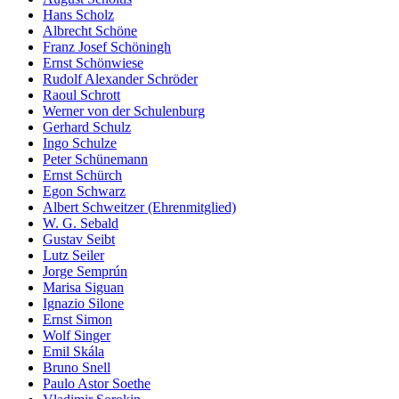
Hans Scholz
Albrecht Schöne
Franz Josef Schöningh
Ernst Schönwiese
Rudolf Alexander Schröder
Raoul Schrott
Werner von der Schulenburg
Gerhard Schulz
Ingo Schulze
Peter Schünemann
Ernst Schürch
Egon Schwarz
Albert Schweitzer (Ehrenmitglied)
W. G. Sebald
Gustav Seibt
Lutz Seiler
Jorge Semprún
Marisa Siguan
Ignazio Silone
Ernst Simon
Wolf Singer
Emil Skála
Bruno Snell
Paulo Astor Soethe