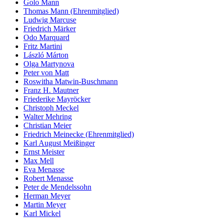
Golo Mann
Thomas Mann (Ehrenmitglied)
Ludwig Marcuse
Friedrich Märker
Odo Marquard
Fritz Martini
László Márton
Olga Martynova
Peter von Matt
Roswitha Matwin-Buschmann
Franz H. Mautner
Friederike Mayröcker
Christoph Meckel
Walter Mehring
Christian Meier
Friedrich Meinecke (Ehrenmitglied)
Karl August Meißinger
Ernst Meister
Max Mell
Eva Menasse
Robert Menasse
Peter de Mendelssohn
Herman Meyer
Martin Meyer
Karl Mickel