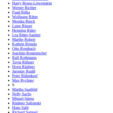
Harry Reuss-Löwenstein
Werner Richter
Fuad Rifka
Wolfgang Rihm
Monika Rinck
Luise Rinser
Henning Ritter
Lea Ritter-Santini
Marthe Robert
Kathrin Röggla
Otto Rombach
Joachim Rosteutscher
Ralf Rothmann
Tuvia Rübner
Horst Rüdiger
Jaroslav Rudiš
Peter Rühmkorf
Max Rychner
S
Martha Saalfeld
Nelly Sachs
Miguel Sáenz
Rüdiger Safranski
Hans Sahl
Richard Samuel