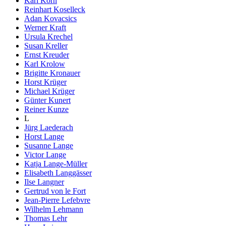
Karl Korn
Reinhart Koselleck
Adan Kovacsics
Werner Kraft
Ursula Krechel
Susan Kreller
Ernst Kreuder
Karl Krolow
Brigitte Kronauer
Horst Krüger
Michael Krüger
Günter Kunert
Reiner Kunze
L
Jürg Laederach
Horst Lange
Susanne Lange
Victor Lange
Katja Lange-Müller
Elisabeth Langgässer
Ilse Langner
Gertrud von le Fort
Jean-Pierre Lefebvre
Wilhelm Lehmann
Thomas Lehr