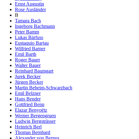
Ernst Augustin
Rose Ausländer
B
Tamara Bach
Ingeborg Bachmann
Peter Bamm
Lukas Bärfuss
Eustaquio Barjau
Wilfried Barner
Emil Barth
Roger Bauer
Walter Bauer
Reinhard Baumgart
Jurek Becker
Jürgen Becker
Martin Beheim-Schwarzbach
Emil Belzner
Hans Bender
Gottfried Benn
Elazar Benyoëtz
Werner Bergengruen
Ludwig Bergsträsser
Heinrich Berl
Thomas Bernhard
Alexander von Bernus