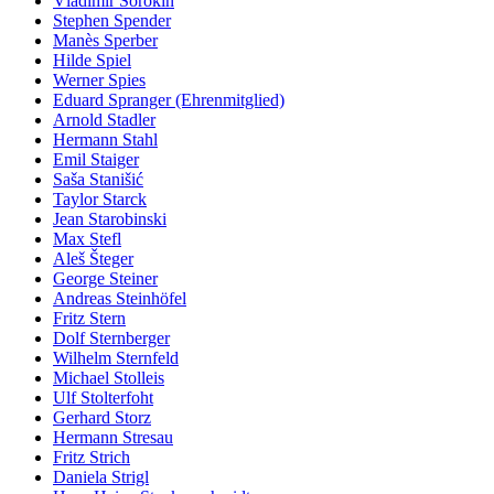
Vladimir Sorokin
Stephen Spender
Manès Sperber
Hilde Spiel
Werner Spies
Eduard Spranger (Ehrenmitglied)
Arnold Stadler
Hermann Stahl
Emil Staiger
Saša Stanišić
Taylor Starck
Jean Starobinski
Max Stefl
Aleš Šteger
George Steiner
Andreas Steinhöfel
Fritz Stern
Dolf Sternberger
Wilhelm Sternfeld
Michael Stolleis
Ulf Stolterfoht
Gerhard Storz
Hermann Stresau
Fritz Strich
Daniela Strigl