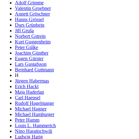
Adolf Grimme
Valentin Groebner
Annett Gröschner
Hanns Grössel
Durs Grünbein
Jiří Gruša
Norbert Gstrein
Kurt Guggenheim
Peter Gülke
Joachim Günther
Eugen Gürster
Lars Gustafsson
Bernhard Guttmann
H
Jürgen Habermas
Erich Hackl
Maja Haderlap
Carl Haensel
Rudolf Hagelstange
Michael Hagner
Michael Hamburger
Peter Hamm
Louis L. Hammerich
Nino Haratischwili
Ludwig Harig