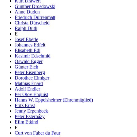
Kurt Drawert
Günther Drosdowski
Anne Duden
Friedrich Dürrenmatt
Christa Dürscheid
Ralph Dutli
E
Josef Eberle
Johannes Edfelt
Elisabeth Edl
Kasimir Edschmid
Oswald Egger
Günter Eich
Peter Eisenberg
Dorothee Elmiger
Mathias Énard
Adolf Endler
Per Olov Enquist
Hanns W. Eppelsheimer (Ehrenmitglied)
Fritz Ernst
Jenny Erpenbeck
Péter Esterházy
Efim Etkind
F
Curt von Faber du Faur