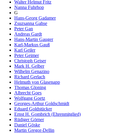
Walter Helmut Fritz
Nanna Fuhrhop
G
Hans-Georg Gadamer
Zsuzsanna Gahse
Peter Gan
Andreas Gardt
Hans-Martin Gauger
Karl-Markus Gauß
Karl Geiler
Peter Geimer
Christoph Geiser
Mark H. Gelber
Wilhelm Genazino
Richard Gerlach
Helmuth von Glasenapp
Thomas Gloning
Albrecht Goes
Wolfgang Goetz
Georges-Arthur Goldschmidt
Eduard Goldstücker
Ernst H. Gombrich (Ehrenmitglied)
Rüdiger Görner
Daniel Göske
Martin Gregor-Dellin