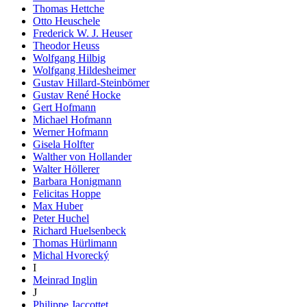
Thomas Hettche
Otto Heuschele
Frederick W. J. Heuser
Theodor Heuss
Wolfgang Hilbig
Wolfgang Hildesheimer
Gustav Hillard-Steinbömer
Gustav René Hocke
Gert Hofmann
Michael Hofmann
Werner Hofmann
Gisela Holfter
Walther von Hollander
Walter Höllerer
Barbara Honigmann
Felicitas Hoppe
Max Huber
Peter Huchel
Richard Huelsenbeck
Thomas Hürlimann
Michal Hvorecký
I
Meinrad Inglin
J
Philippe Jaccottet