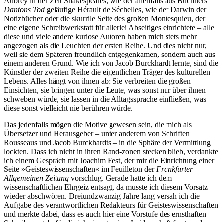
Aubrey in der Zeit Shakespeares, wie der allenfalls aus Büchners
Dantons Tod
geläufige Hérault de Séchelles, wie der Darwin der
Notizbücher oder die skurrile Seite des großen Montesquieu, der
eine eigene Schreibwerkstatt für allerlei Abseitiges einrichtete – alle
diese und viele andere kuriose Autoren haben mich stets mehr
angezogen als die Leuchten der ersten Reihe. Und dies nicht nur,
weil sie dem Späteren freundlich entgegenkamen, sondern auch aus
einem anderen Grund. Wie ich von Jacob Burckhardt lernte, sind die
Künstler der zweiten Reihe die eigentlichen Träger des kulturellen
Lebens. Alles hängt von ihnen ab: Sie verbreiten die großen
Einsichten, sie bringen unter die Leute, was sonst nur über ihnen
schweben würde, sie lassen in die Alltagssprache einfließen, was
diese sonst vielleicht nie berühren würde.
Das jedenfalls mögen die Motive gewesen sein, die mich als
Übersetzer und Herausgeber – unter anderem von Schriften
Rousseaus und Jacob Burckhardts – in die Sphäre der Vermittlung
lockten. Dass ich nicht in ihren Rand-zonen stecken blieb, verdankte
ich einem Gespräch mit Joachim Fest, der mir die Einrichtung einer
Seite »Geisteswissenschaften« im Feuilleton der
Frankfurter
Allgemeinen Zeitung
vorschlug. Gerade hatte ich dem
wissenschaftlichen Ehrgeiz entsagt, da musste ich diesem Vorsatz
wieder abschwören. Dreiundzwanzig Jahre lang versah ich die
Aufgabe des verantwortlichen Redakteurs für Geisteswissenschaften
und merkte dabei, dass es auch hier eine Vorstufe des ernsthaften