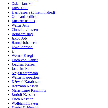
Oskar Jancke
Ernst Jandl
Karl Jaspers (Ehrenmitglied)
Gotthard Jedlicka
Elfriede Jelinek
Walter Jens
Christian Jenssen
Reinhard Jirgl
Jakob Job
Hanna Johansen
Uwe Johnson
K
Werner Kaegi
Erich von Kahler
Joachim Kaiser
Joachim Kalka
Anja Kampmann
Walter Kappacher
Dževad Karahasan
Hermann Kasack
Marie Luise Kaschnitz
Rudolf Kassner
Erich Kästner
Wolfgang Kayser
Daniel Kehlmann