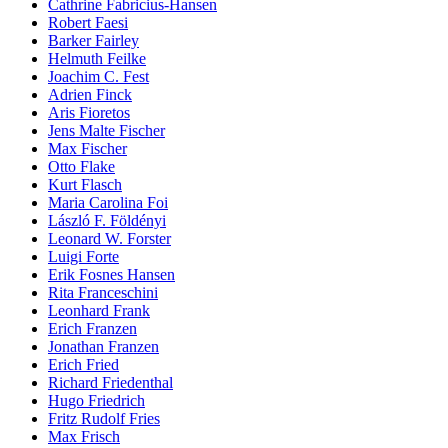
Cathrine Fabricius-Hansen
Robert Faesi
Barker Fairley
Helmuth Feilke
Joachim C. Fest
Adrien Finck
Aris Fioretos
Jens Malte Fischer
Max Fischer
Otto Flake
Kurt Flasch
Maria Carolina Foi
László F. Földényi
Leonard W. Forster
Luigi Forte
Erik Fosnes Hansen
Rita Franceschini
Leonhard Frank
Erich Franzen
Jonathan Franzen
Erich Fried
Richard Friedenthal
Hugo Friedrich
Fritz Rudolf Fries
Max Frisch