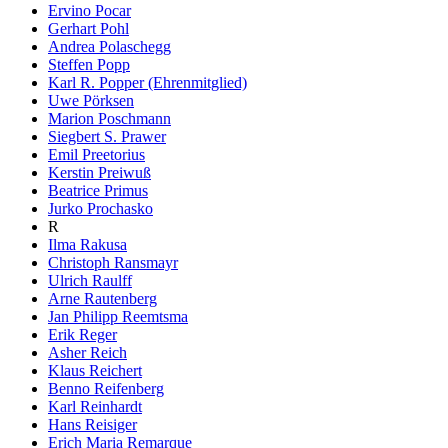
Ervino Pocar
Gerhart Pohl
Andrea Polaschegg
Steffen Popp
Karl R. Popper (Ehrenmitglied)
Uwe Pörksen
Marion Poschmann
Siegbert S. Prawer
Emil Preetorius
Kerstin Preiwuß
Beatrice Primus
Jurko Prochasko
R
Ilma Rakusa
Christoph Ransmayr
Ulrich Raulff
Arne Rautenberg
Jan Philipp Reemtsma
Erik Reger
Asher Reich
Klaus Reichert
Benno Reifenberg
Karl Reinhardt
Hans Reisiger
Erich Maria Remarque