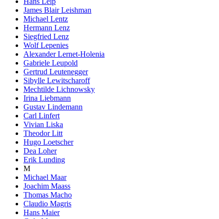
Hans Leip
James Blair Leishman
Michael Lentz
Hermann Lenz
Siegfried Lenz
Wolf Lepenies
Alexander Lernet-Holenia
Gabriele Leupold
Gertrud Leutenegger
Sibylle Lewitscharoff
Mechtilde Lichnowsky
Irina Liebmann
Gustav Lindemann
Carl Linfert
Vivian Liska
Theodor Litt
Hugo Loetscher
Dea Loher
Erik Lunding
M
Michael Maar
Joachim Maass
Thomas Macho
Claudio Magris
Hans Maier