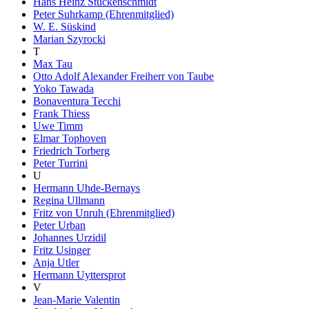
Hans Heinz Stuckenschmidt
Peter Suhrkamp (Ehrenmitglied)
W. E. Süskind
Marian Szyrocki
T
Max Tau
Otto Adolf Alexander Freiherr von Taube
Yoko Tawada
Bonaventura Tecchi
Frank Thiess
Uwe Timm
Elmar Tophoven
Friedrich Torberg
Peter Turrini
U
Hermann Uhde-Bernays
Regina Ullmann
Fritz von Unruh (Ehrenmitglied)
Peter Urban
Johannes Urzidil
Fritz Usinger
Anja Utler
Hermann Uyttersprot
V
Jean-Marie Valentin