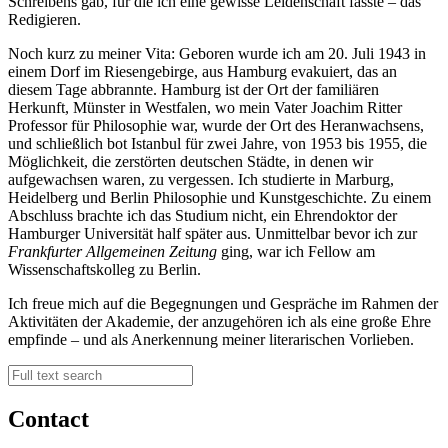
Schreibens gab, für die ich eine gewisse Leidenschaft fasste – das
Redigieren.
Noch kurz zu meiner Vita: Geboren wurde ich am 20. Juli 1943 in
einem Dorf im Riesengebirge, aus Hamburg evakuiert, das an
diesem Tage abbrannte. Hamburg ist der Ort der familiären
Herkunft, Münster in Westfalen, wo mein Vater Joachim Ritter
Professor für Philosophie war, wurde der Ort des Heranwachsens,
und schließlich bot Istanbul für zwei Jahre, von 1953 bis 1955, die
Möglichkeit, die zerstörten deutschen Städte, in denen wir
aufgewachsen waren, zu vergessen. Ich studierte in Marburg,
Heidelberg und Berlin Philosophie und Kunstgeschichte. Zu einem
Abschluss brachte ich das Studium nicht, ein Ehrendoktor der
Hamburger Universität half später aus. Unmittelbar bevor ich zur
Frankfurter Allgemeinen Zeitung
ging, war ich Fellow am
Wissenschaftskolleg zu Berlin.
Ich freue mich auf die Begegnungen und Gespräche im Rahmen der
Aktivitäten der Akademie, der anzugehören ich als eine große Ehre
empfinde – und als Anerkennung meiner literarischen Vorlieben.
Contact