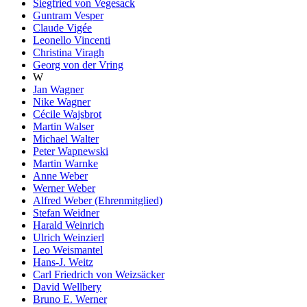
Siegfried von Vegesack
Guntram Vesper
Claude Vigée
Leonello Vincenti
Christina Viragh
Georg von der Vring
W
Jan Wagner
Nike Wagner
Cécile Wajsbrot
Martin Walser
Michael Walter
Peter Wapnewski
Martin Warnke
Anne Weber
Werner Weber
Alfred Weber (Ehrenmitglied)
Stefan Weidner
Harald Weinrich
Ulrich Weinzierl
Leo Weismantel
Hans-J. Weitz
Carl Friedrich von Weizsäcker
David Wellbery
Bruno E. Werner