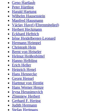
Geno Hartlaub
Peter Härtling
Harald Hartung
Wilhelm Hausenstein
Manfred Hausmann
Václav Havel (Ehrenmitglied)
Herbert Heckmann
Eckhard Heftrich
Irène Heidelberger-Leonard
Hermann Heimpel
Christoph Hein
Bernt von Heiseler
Helmut Heißenbüttel
Hanno Helbling
Erich Heller
Heinrich Henel
Hans Hennecke
Georg Hensel
Hartmut von Hentig
Hans Werner Henze
Iryna Herasimovich
Zbigniew Herbert
Gerhard F. Hering
Judith Hermann
Stefan Hertmans