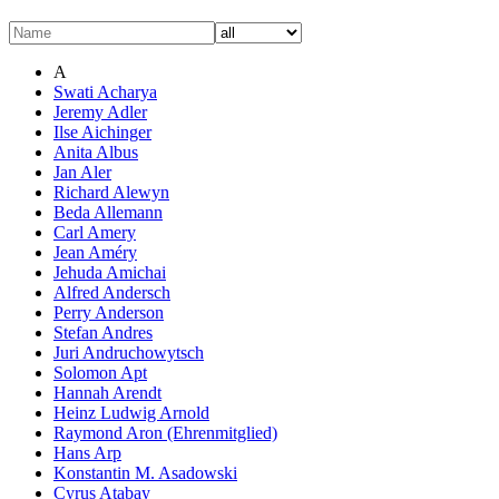
A
Swati Acharya
Jeremy Adler
Ilse Aichinger
Anita Albus
Jan Aler
Richard Alewyn
Beda Allemann
Carl Amery
Jean Améry
Jehuda Amichai
Alfred Andersch
Perry Anderson
Stefan Andres
Juri Andruchowytsch
Solomon Apt
Hannah Arendt
Heinz Ludwig Arnold
Raymond Aron (Ehrenmitglied)
Hans Arp
Konstantin M. Asadowski
Cyrus Atabay