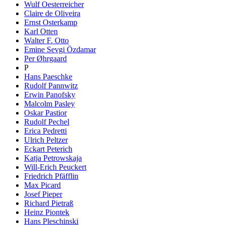
Wulf Oesterreicher
Claire de Oliveira
Ernst Osterkamp
Karl Otten
Walter F. Otto
Emine Sevgi Özdamar
Per Øhrgaard
P
Hans Paeschke
Rudolf Pannwitz
Erwin Panofsky
Malcolm Pasley
Oskar Pastior
Rudolf Pechel
Erica Pedretti
Ulrich Peltzer
Eckart Peterich
Katja Petrowskaja
Will-Erich Peuckert
Friedrich Pfäfflin
Max Picard
Josef Pieper
Richard Pietraß
Heinz Piontek
Hans Pleschinski