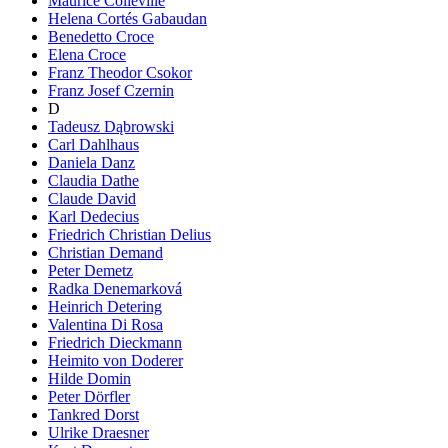
Maurice Colleville
Helena Cortés Gabaudan
Benedetto Croce
Elena Croce
Franz Theodor Csokor
Franz Josef Czernin
D
Tadeusz Dąbrowski
Carl Dahlhaus
Daniela Danz
Claudia Dathe
Claude David
Karl Dedecius
Friedrich Christian Delius
Christian Demand
Peter Demetz
Radka Denemarková
Heinrich Detering
Valentina Di Rosa
Friedrich Dieckmann
Heimito von Doderer
Hilde Domin
Peter Dörfler
Tankred Dorst
Ulrike Draesner