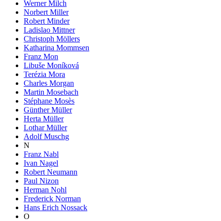
Werner Milch
Norbert Miller
Robert Minder
Ladislao Mittner
Christoph Möllers
Katharina Mommsen
Franz Mon
Libuše Moníková
Terézia Mora
Charles Morgan
Martin Mosebach
Stéphane Mosès
Günther Müller
Herta Müller
Lothar Müller
Adolf Muschg
N
Franz Nabl
Ivan Nagel
Robert Neumann
Paul Nizon
Herman Nohl
Frederick Norman
Hans Erich Nossack
O