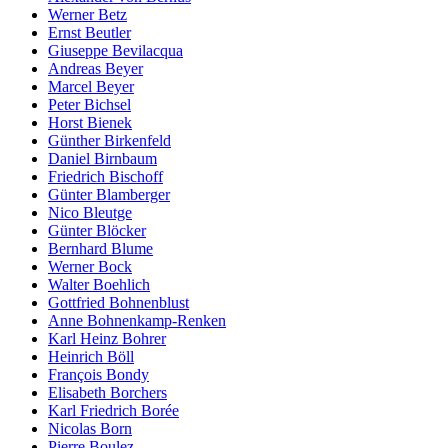
Werner Betz
Ernst Beutler
Giuseppe Bevilacqua
Andreas Beyer
Marcel Beyer
Peter Bichsel
Horst Bienek
Günther Birkenfeld
Daniel Birnbaum
Friedrich Bischoff
Günter Blamberger
Nico Bleutge
Günter Blöcker
Bernhard Blume
Werner Bock
Walter Boehlich
Gottfried Bohnenblust
Anne Bohnenkamp-Renken
Karl Heinz Bohrer
Heinrich Böll
François Bondy
Elisabeth Borchers
Karl Friedrich Borée
Nicolas Born
Pierre Boulez