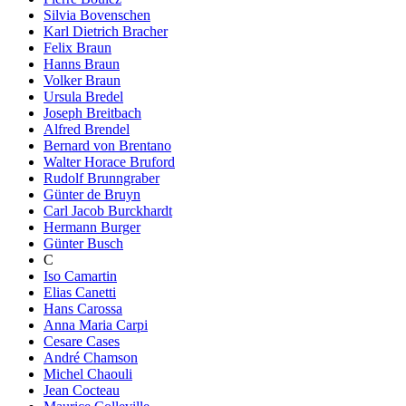
Silvia Bovenschen
Karl Dietrich Bracher
Felix Braun
Hanns Braun
Volker Braun
Ursula Bredel
Joseph Breitbach
Alfred Brendel
Bernard von Brentano
Walter Horace Bruford
Rudolf Brunngraber
Günter de Bruyn
Carl Jacob Burckhardt
Hermann Burger
Günter Busch
C
Iso Camartin
Elias Canetti
Hans Carossa
Anna Maria Carpi
Cesare Cases
André Chamson
Michel Chaouli
Jean Cocteau