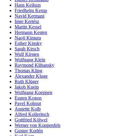
Hans Keilson
Friedhelm Kemp
Navid Kermani
Imre Kertész
Martin Kessel
Hermann Kesten
Naoji Kimura
Esther Kinsky
Sarah Kirsch
Wulf Kirsten
Wolfgang Klein
Raymond Klibansky
Thomas Kling
Alexander Kluge
Ruth Klüger
Jakob Kneip
Wolfgang Koeppen
Eugen Kogon
Pavel Kohout
Annette Kolb
Alfred Kolleritsch
Gottfried Kölwel
Werner von Koppenfels
Gustav Korlén