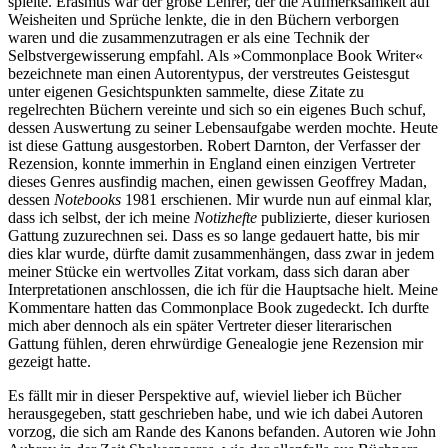
spielte. Erasmus war der große Lehrer, der die Aufmerksamkeit auf
Weisheiten und Sprüche lenkte, die in den Büchern verborgen
waren und die zusammenzutragen er als eine Technik der
Selbstvergewisserung empfahl. Als »Commonplace Book Writer«
bezeichnete man einen Autorentypus, der verstreutes Geistesgut
unter eigenen Gesichtspunkten sammelte, diese Zitate zu
regelrechten Büchern vereinte und sich so ein eigenes Buch schuf,
dessen Auswertung zu seiner Lebensaufgabe werden mochte. Heute
ist diese Gattung ausgestorben. Robert Darnton, der Verfasser der
Rezension, konnte immerhin in England einen einzigen Vertreter
dieses Genres ausfindig machen, einen gewissen Geoffrey Madan,
dessen
Notebooks
1981 erschienen. Mir wurde nun auf einmal klar,
dass ich selbst, der ich meine
Notizhefte
publizierte, dieser kuriosen
Gattung zuzurechnen sei. Dass es so lange gedauert hatte, bis mir
dies klar wurde, dürfte damit zusammenhängen, dass zwar in jedem
meiner Stücke ein wertvolles Zitat vorkam, dass sich daran aber
Interpretationen anschlossen, die ich für die Hauptsache hielt. Meine
Kommentare hatten das Commonplace Book zugedeckt. Ich durfte
mich aber dennoch als ein später Vertreter dieser literarischen
Gattung fühlen, deren ehrwürdige Genealogie jene Rezension mir
gezeigt hatte.
Es fällt mir in dieser Perspektive auf, wieviel lieber ich Bücher
herausgegeben, statt geschrieben habe, und wie ich dabei Autoren
vorzog, die sich am Rande des Kanons befanden. Autoren wie John