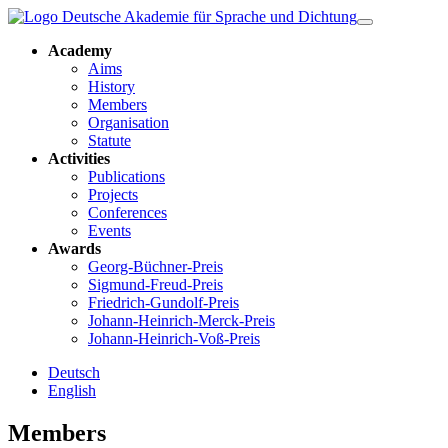
Academy
Aims
History
Members
Organisation
Statute
Activities
Publications
Projects
Conferences
Events
Awards
Georg-Büchner-Preis
Sigmund-Freud-Preis
Friedrich-Gundolf-Preis
Johann-Heinrich-Merck-Preis
Johann-Heinrich-Voß-Preis
Deutsch
English
Members