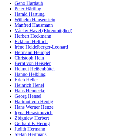
Geno Hartlaub
Peter Härtling
Harald Hartung
Wilhelm Hausenstein
Manfred Hausmann
Václav Havel (Ehrenmitglied)
Herbert Heckmann
Eckhard Heftrich
Irène Heidelberger-Leonard
Hermann Heimpel
Christoph Hein
Bernt von Heiseler
Helmut Heißenbüttel
Hanno Helbling
Erich Heller
Heinrich Henel
Hans Hennecke
Georg Hensel
Hartmut von Hentig
Hans Werner Henze
Iryna Herasimovich
Zbigniew Herbert
Gerhard F. Hering
Judith Hermann
Stefan Hertmans