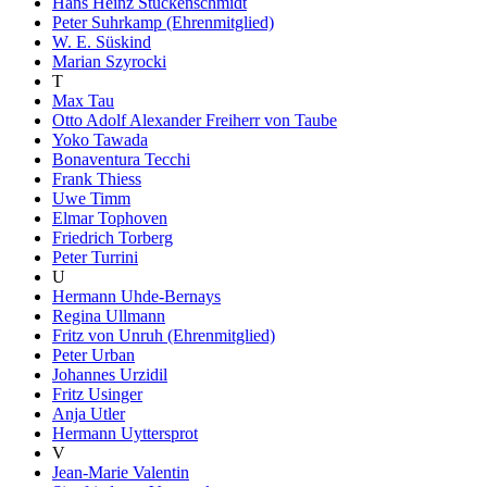
Hans Heinz Stuckenschmidt
Peter Suhrkamp (Ehrenmitglied)
W. E. Süskind
Marian Szyrocki
T
Max Tau
Otto Adolf Alexander Freiherr von Taube
Yoko Tawada
Bonaventura Tecchi
Frank Thiess
Uwe Timm
Elmar Tophoven
Friedrich Torberg
Peter Turrini
U
Hermann Uhde-Bernays
Regina Ullmann
Fritz von Unruh (Ehrenmitglied)
Peter Urban
Johannes Urzidil
Fritz Usinger
Anja Utler
Hermann Uyttersprot
V
Jean-Marie Valentin