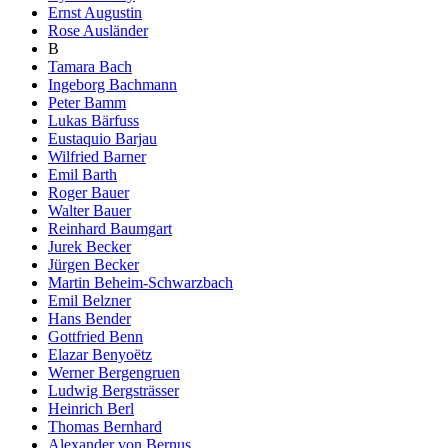
Ernst Augustin
Rose Ausländer
B
Tamara Bach
Ingeborg Bachmann
Peter Bamm
Lukas Bärfuss
Eustaquio Barjau
Wilfried Barner
Emil Barth
Roger Bauer
Walter Bauer
Reinhard Baumgart
Jurek Becker
Jürgen Becker
Martin Beheim-Schwarzbach
Emil Belzner
Hans Bender
Gottfried Benn
Elazar Benyoëtz
Werner Bergengruen
Ludwig Bergsträsser
Heinrich Berl
Thomas Bernhard
Alexander von Bernus