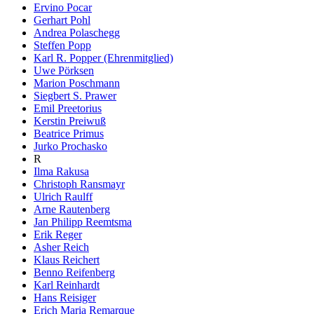
Ervino Pocar
Gerhart Pohl
Andrea Polaschegg
Steffen Popp
Karl R. Popper (Ehrenmitglied)
Uwe Pörksen
Marion Poschmann
Siegbert S. Prawer
Emil Preetorius
Kerstin Preiwuß
Beatrice Primus
Jurko Prochasko
R
Ilma Rakusa
Christoph Ransmayr
Ulrich Raulff
Arne Rautenberg
Jan Philipp Reemtsma
Erik Reger
Asher Reich
Klaus Reichert
Benno Reifenberg
Karl Reinhardt
Hans Reisiger
Erich Maria Remarque