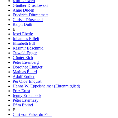
Kurt Drawert
Günther Drosdowski
Anne Duden
Friedrich Dürrenmatt
Christa Dürscheid
Ralph Dutli
E
Josef Eberle
Johannes Edfelt
Elisabeth Edl
Kasimir Edschmid
Oswald Egger
Günter Eich
Peter Eisenberg
Dorothee Elmiger
Mathias Énard
Adolf Endler
Per Olov Enquist
Hanns W. Eppelsheimer (Ehrenmitglied)
Fritz Ernst
Jenny Erpenbeck
Péter Esterházy
Efim Etkind
F
Curt von Faber du Faur