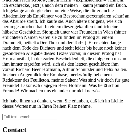
ich erschrecke, jetzt ja auch dem meinen – kaum jemand ein Buch.
Ich gelange an dergleichen auf eine Weise, die für erlauchte
Akademiker als Empfänger von Besprechungsexemplaren scharf an
das Absurde streift. Ich kaufe sie. Auch ältere übrigens, wie sich
herumgesprochen hat. In einem dieser gekauften fand ich eine
hübsche Geschichte. Sie spielt unter vier Freunden in Wien (hinter
erdichteten Namen wären sie zu finden im Prolog zu einem
Dramolett, betitelt »Der Thor und der Tod«.). Er erschien lange
nach dem Tode des Dichters und steht leider bis heute noch keiner
gesonderten Ausgabe dieses Textes voran; in diesem Prolog hat
Hofmannsthal, in der zarten Bescheidenheit, die einige von uns an
ihm immer ergreifen wird, sich als den letzten geschildert; ihm
vorauf Richard Beer-Hofmann, Arthur Schnitzler und Felix Salten.
In einem Augenblick der Emphase, merkwürdig bei einem
Redakteur des Feuilleton, meinte Salten: Was sind wir doch für gute
Freunde! Lakonisch dagegen Beer-Hofmann: Was heißt schon
Freunde! Wir machen uns einander nur nicht nervös.
Ich habe Ihnen zu danken, wenn Sie erlauben, daß ich im Lichte
dieses Wortes nun in Ihren Reihen Platz nehme.
Contact