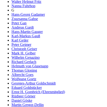
Walter Helmut Fritz
Nanna Fuhrhop
G
Hans-Georg Gadamer
Zsuzsanna Gahse
Peter Gan
Andreas Gardt
Hans-Martin Gauger
Karl-Markus Gauß
Karl Geiler
Peter Geimer
Christoph Geiser
Mark H. Gelber
Wilhelm Genazino
Richard Gerlach
Helmuth von Glasenapp
Thomas Gloning
Albrecht Goes
Wolfgang Goetz
Georges-Arthur Goldschmidt
Eduard Goldstücker
Ernst H. Gombrich (Ehrenmitglied)
Rüdiger Görner
Daniel Göske
Martin Gregor-Dellin