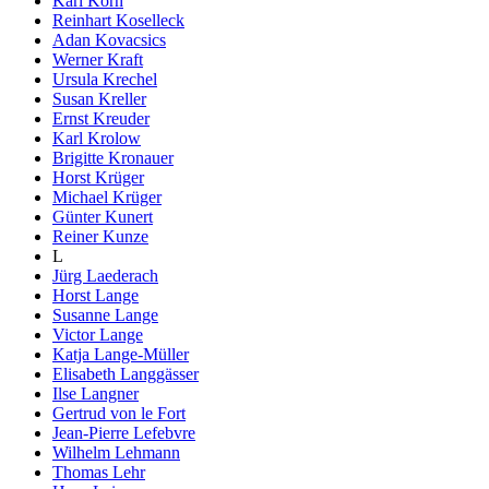
Karl Korn
Reinhart Koselleck
Adan Kovacsics
Werner Kraft
Ursula Krechel
Susan Kreller
Ernst Kreuder
Karl Krolow
Brigitte Kronauer
Horst Krüger
Michael Krüger
Günter Kunert
Reiner Kunze
L
Jürg Laederach
Horst Lange
Susanne Lange
Victor Lange
Katja Lange-Müller
Elisabeth Langgässer
Ilse Langner
Gertrud von le Fort
Jean-Pierre Lefebvre
Wilhelm Lehmann
Thomas Lehr