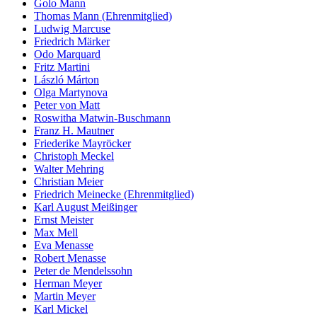
Golo Mann
Thomas Mann (Ehrenmitglied)
Ludwig Marcuse
Friedrich Märker
Odo Marquard
Fritz Martini
László Márton
Olga Martynova
Peter von Matt
Roswitha Matwin-Buschmann
Franz H. Mautner
Friederike Mayröcker
Christoph Meckel
Walter Mehring
Christian Meier
Friedrich Meinecke (Ehrenmitglied)
Karl August Meißinger
Ernst Meister
Max Mell
Eva Menasse
Robert Menasse
Peter de Mendelssohn
Herman Meyer
Martin Meyer
Karl Mickel