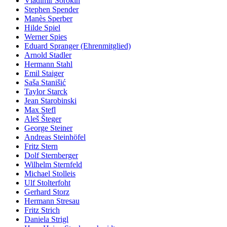
Vladimir Sorokin
Stephen Spender
Manès Sperber
Hilde Spiel
Werner Spies
Eduard Spranger (Ehrenmitglied)
Arnold Stadler
Hermann Stahl
Emil Staiger
Saša Stanišić
Taylor Starck
Jean Starobinski
Max Stefl
Aleš Šteger
George Steiner
Andreas Steinhöfel
Fritz Stern
Dolf Sternberger
Wilhelm Sternfeld
Michael Stolleis
Ulf Stolterfoht
Gerhard Storz
Hermann Stresau
Fritz Strich
Daniela Strigl