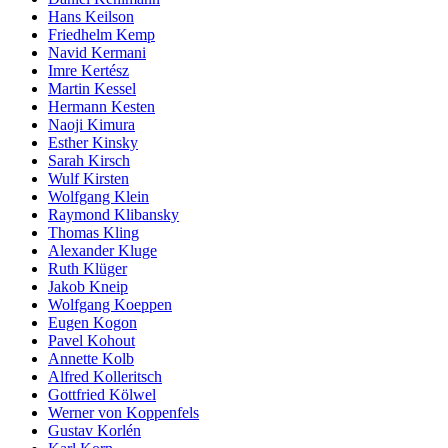
Hans Keilson
Friedhelm Kemp
Navid Kermani
Imre Kertész
Martin Kessel
Hermann Kesten
Naoji Kimura
Esther Kinsky
Sarah Kirsch
Wulf Kirsten
Wolfgang Klein
Raymond Klibansky
Thomas Kling
Alexander Kluge
Ruth Klüger
Jakob Kneip
Wolfgang Koeppen
Eugen Kogon
Pavel Kohout
Annette Kolb
Alfred Kolleritsch
Gottfried Kölwel
Werner von Koppenfels
Gustav Korlén