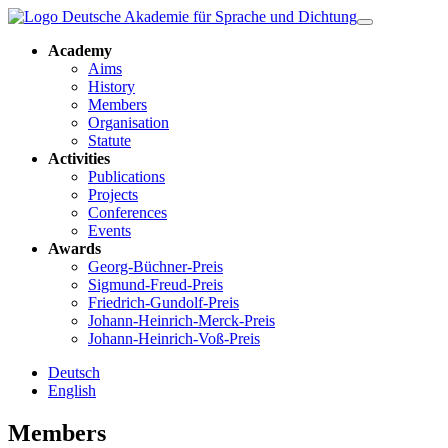
Academy
Aims
History
Members
Organisation
Statute
Activities
Publications
Projects
Conferences
Events
Awards
Georg-Büchner-Preis
Sigmund-Freud-Preis
Friedrich-Gundolf-Preis
Johann-Heinrich-Merck-Preis
Johann-Heinrich-Voß-Preis
Deutsch
English
Members