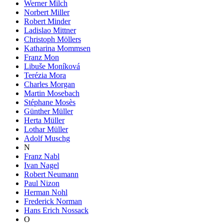
Werner Milch
Norbert Miller
Robert Minder
Ladislao Mittner
Christoph Möllers
Katharina Mommsen
Franz Mon
Libuše Moníková
Terézia Mora
Charles Morgan
Martin Mosebach
Stéphane Mosès
Günther Müller
Herta Müller
Lothar Müller
Adolf Muschg
N
Franz Nabl
Ivan Nagel
Robert Neumann
Paul Nizon
Herman Nohl
Frederick Norman
Hans Erich Nossack
O