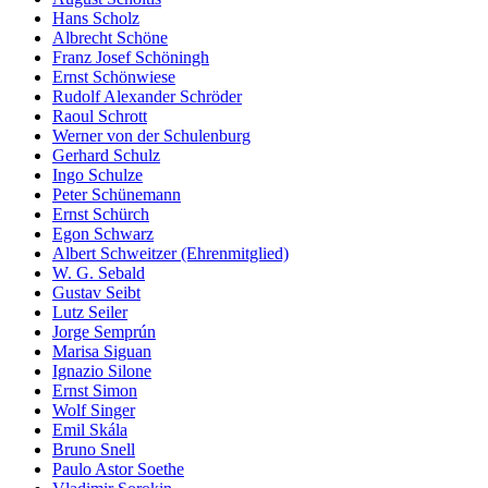
Hans Scholz
Albrecht Schöne
Franz Josef Schöningh
Ernst Schönwiese
Rudolf Alexander Schröder
Raoul Schrott
Werner von der Schulenburg
Gerhard Schulz
Ingo Schulze
Peter Schünemann
Ernst Schürch
Egon Schwarz
Albert Schweitzer (Ehrenmitglied)
W. G. Sebald
Gustav Seibt
Lutz Seiler
Jorge Semprún
Marisa Siguan
Ignazio Silone
Ernst Simon
Wolf Singer
Emil Skála
Bruno Snell
Paulo Astor Soethe