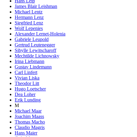
Hans Leip
James Blair Leishman
Michael Lentz
Hermann Lenz
Siegfried Lenz
Wolf Lepenies
Alexander Lernet-Holenia
Gabriele Leupold
Gertrud Leutenegger
Sibylle Lewitscharoff
Mechtilde Lichnowsky
Irina Liebmann
Gustav Lindemann
Carl Linfert
Vivian Liska
Theodor Litt
Hugo Loetscher
Dea Loher
Erik Lunding
M
Michael Maar
Joachim Maass
Thomas Macho
Claudio Magris
Hans Maier