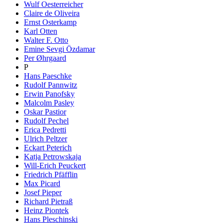
Wulf Oesterreicher
Claire de Oliveira
Ernst Osterkamp
Karl Otten
Walter F. Otto
Emine Sevgi Özdamar
Per Øhrgaard
P
Hans Paeschke
Rudolf Pannwitz
Erwin Panofsky
Malcolm Pasley
Oskar Pastior
Rudolf Pechel
Erica Pedretti
Ulrich Peltzer
Eckart Peterich
Katja Petrowskaja
Will-Erich Peuckert
Friedrich Pfäfflin
Max Picard
Josef Pieper
Richard Pietraß
Heinz Piontek
Hans Pleschinski