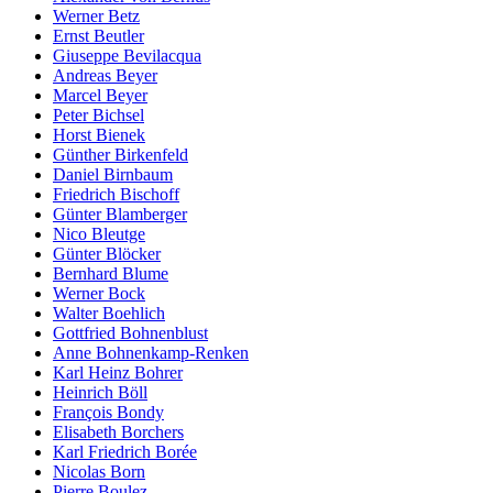
Werner Betz
Ernst Beutler
Giuseppe Bevilacqua
Andreas Beyer
Marcel Beyer
Peter Bichsel
Horst Bienek
Günther Birkenfeld
Daniel Birnbaum
Friedrich Bischoff
Günter Blamberger
Nico Bleutge
Günter Blöcker
Bernhard Blume
Werner Bock
Walter Boehlich
Gottfried Bohnenblust
Anne Bohnenkamp-Renken
Karl Heinz Bohrer
Heinrich Böll
François Bondy
Elisabeth Borchers
Karl Friedrich Borée
Nicolas Born
Pierre Boulez