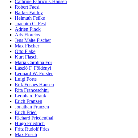
Cathrine Fabricius-Hansen
Robert Faesi
Barker Fairley
Helmuth Feilke
Joachim C. Fest
Adrien Finck
Aris Fioretos
Jens Malte Fischer
Max Fischer
Otto Flake
Kurt Flasch
Maria Carolina Foi
László F. Földényi
Leonard W. Forster
Luigi Forte
Erik Fosnes Hansen
Rita Franceschini
Leonhard Frank
Erich Franzen
Jonathan Franzen
Erich Fried
Richard Friedenthal
Hugo Friedrich
Fritz Rudolf Fries
Max Frisch