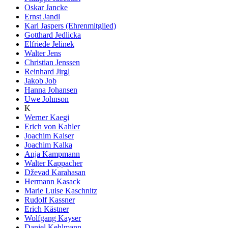
Oskar Jancke
Ernst Jandl
Karl Jaspers (Ehrenmitglied)
Gotthard Jedlicka
Elfriede Jelinek
Walter Jens
Christian Jenssen
Reinhard Jirgl
Jakob Job
Hanna Johansen
Uwe Johnson
K
Werner Kaegi
Erich von Kahler
Joachim Kaiser
Joachim Kalka
Anja Kampmann
Walter Kappacher
Dževad Karahasan
Hermann Kasack
Marie Luise Kaschnitz
Rudolf Kassner
Erich Kästner
Wolfgang Kayser
Daniel Kehlmann