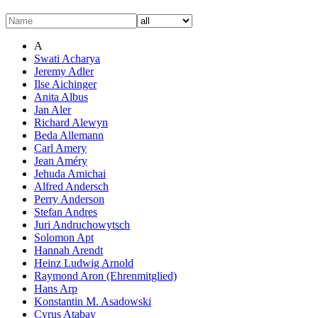
A
Swati Acharya
Jeremy Adler
Ilse Aichinger
Anita Albus
Jan Aler
Richard Alewyn
Beda Allemann
Carl Amery
Jean Améry
Jehuda Amichai
Alfred Andersch
Perry Anderson
Stefan Andres
Juri Andruchowytsch
Solomon Apt
Hannah Arendt
Heinz Ludwig Arnold
Raymond Aron (Ehrenmitglied)
Hans Arp
Konstantin M. Asadowski
Cyrus Atabay