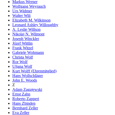
Markus Werner
Wolfgang Weyrauch
Urs Widmer
Walter Wili
Elizabeth M. Wilkinson
Leonard Ashley Willoughby
A. Leslie Willson
Nikolaj N. Wilmont
Joseph Winckler
Józef Wittlin
Frank Witzel
Gabriele Wohmann
Christa Wolf
Ror Wolf
Uljana Wolf
Kurt Wolff (Ehrenmitglied)
Hans Wollschläger
John E. Woods
Z
Adam Zagajewski
Ernst Zahn
Roberto Zapperi
Hans Zbinden
Bernhard Zeller
Eva Zeller