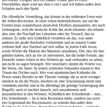
Druckfehler, dann wird aus dem o ein e und wir haben außer dem
Schaden auch den Spott.
Die öffentliche Vorstellung, das könnte in der mildesten Form sein:
die Selbst-Recension. In einer schon bedenklicheren, um auf die
Formel jenes wunderbaren deutschen Dichters anzuspielen, der auch
verhungerte, weil die deutsche Kritik ihn nicht erkannte: das könnte
also sein, der Nachlaß bei Lebzeiten oder der Versuch, ihn zu
ordnen. Es ließe sich schließlich verstehen als das, was unter
anderen der große Bachofen vorbereitete und an seinem Grabe
verlesen ließ: den Nachruf auf sich selbst. In jenem Falle etwas,
worin Wörter die Materie des Marmors annahmen. Der, den Sie hier
gebeten haben, sich an Sie zu adressieren, hat die holde Freude, das
Dreierlei seiner Arbeit in den Wörtern ge- und verbunden zu sehen,
um nicht zu sagen besiegelt. Wer inszeniert, nimmt die Wörter vor,
die Worte, die Sätze. In seinen schönsten Sekunden träumt er den
Traum der Dichter nach. Wer vom akademischen Katheder die
Praxis seines Berufes in der Theorie vorträgt, die ja nicht weniger
sinnlich ist als die Praxis, insofern sie eine Anschauung meint und
vermitteln möchte und in ihr allerdings die geistige Anstrengung des
Begriffs: auch er trachtet danach, sich auszukennen und
auszudrücken in den Wörtern. Schließlich der Schreibende – nun...
Der Schreibende. – Ist er kein Recensent mehr, sondern nur noch
ein Gegenstand der Recensionen, so schenkt ihm außer dem
Nachbarn Karl Krolow, Ihrem Herrn Vizepräsidenten – vielmehr,