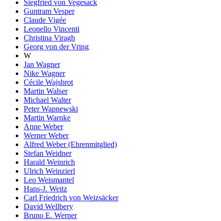
Siegfried von Vegesack
Guntram Vesper
Claude Vigée
Leonello Vincenti
Christina Viragh
Georg von der Vring
W
Jan Wagner
Nike Wagner
Cécile Wajsbrot
Martin Walser
Michael Walter
Peter Wapnewski
Martin Warnke
Anne Weber
Werner Weber
Alfred Weber (Ehrenmitglied)
Stefan Weidner
Harald Weinrich
Ulrich Weinzierl
Leo Weismantel
Hans-J. Weitz
Carl Friedrich von Weizsäcker
David Wellbery
Bruno E. Werner