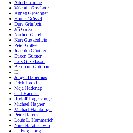
Adolf Grimme
Valentin Groebner
Annett Gröschner
Hanns Grössel
Durs Grünbein
Jiří Gruša
Norbert Gstrein
Kurt Guggenheim
Peter Gülke
Joachim Günther
Eugen Gürster
Lars Gustafsson
Bernhard Guttmann
H
Jürgen Habermas
Erich Hackl
Maja Haderlap
Carl Haensel
Rudolf Hagelstange
Michael Hagner
Michael Hamburger
Peter Hamm
Louis L. Hammerich
Nino Haratischwili
Ludwig Harig