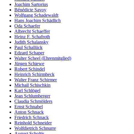
Joachim Sartorius
Bénédicte Savoy
Wolfgang Schadewaldt
Hans Joachim Schädlich
Oda Schaefer
Albrecht Schaeffer
Heinz F. Schafroth
Judith Schalansky
Paul Schallück
Edzard Schaper
Walter Scheel (Ehrenmitglied)
Jürgen Schiewe
Robert Schindel
Heinrich Schirmbeck
Walter Franz Schirmer
Michail Schischkin
Karl Schlögel
Jean Schlumberger
Claudia Schmölders
Ernst Schnabel
Anton Schnack
Friedrich Schnack
Reinhold Schneider
Wolfdietrich Schnurre
August Scholtis