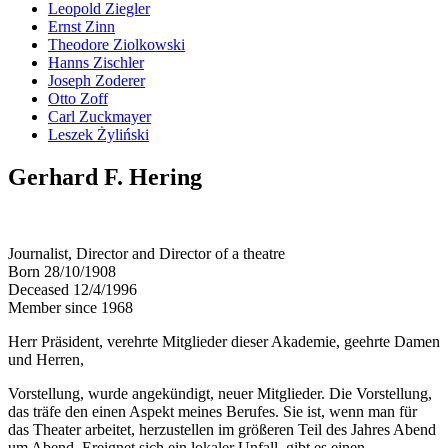
Leopold Ziegler
Ernst Zinn
Theodore Ziolkowski
Hanns Zischler
Joseph Zoderer
Otto Zoff
Carl Zuckmayer
Leszek Żyliński
Gerhard F. Hering
Journalist, Director and Director of a theatre
Born 28/10/1908
Deceased 12/4/1996
Member since 1968
Herr Präsident, verehrte Mitglieder dieser Akademie, geehrte Damen
und Herren,
Vorstellung, wurde angekündigt, neuer Mitglieder. Die Vorstellung,
das träfe den einen Aspekt meines Berufes. Sie ist, wenn man für
das Theater arbeitet, herzustellen im größeren Teil des Jahres Abend
um Abend. Ereignet sich ein lokaler Unfall, gibt es einen