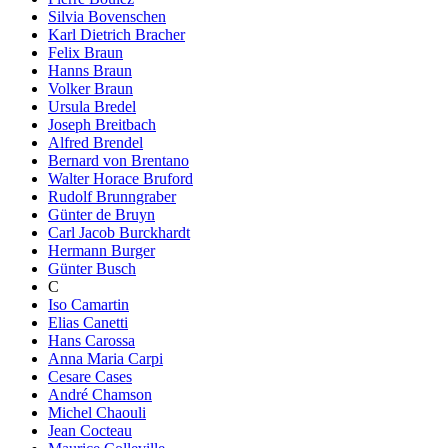
Silvia Bovenschen
Karl Dietrich Bracher
Felix Braun
Hanns Braun
Volker Braun
Ursula Bredel
Joseph Breitbach
Alfred Brendel
Bernard von Brentano
Walter Horace Bruford
Rudolf Brunngraber
Günter de Bruyn
Carl Jacob Burckhardt
Hermann Burger
Günter Busch
C
Iso Camartin
Elias Canetti
Hans Carossa
Anna Maria Carpi
Cesare Cases
André Chamson
Michel Chaouli
Jean Cocteau