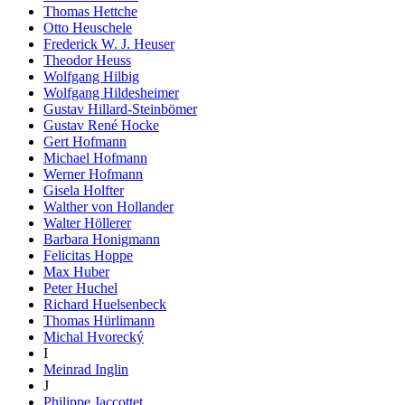
Thomas Hettche
Otto Heuschele
Frederick W. J. Heuser
Theodor Heuss
Wolfgang Hilbig
Wolfgang Hildesheimer
Gustav Hillard-Steinbömer
Gustav René Hocke
Gert Hofmann
Michael Hofmann
Werner Hofmann
Gisela Holfter
Walther von Hollander
Walter Höllerer
Barbara Honigmann
Felicitas Hoppe
Max Huber
Peter Huchel
Richard Huelsenbeck
Thomas Hürlimann
Michal Hvorecký
I
Meinrad Inglin
J
Philippe Jaccottet