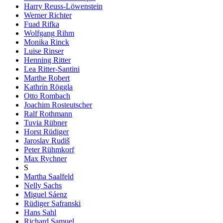
Harry Reuss-Löwenstein
Werner Richter
Fuad Rifka
Wolfgang Rihm
Monika Rinck
Luise Rinser
Henning Ritter
Lea Ritter-Santini
Marthe Robert
Kathrin Röggla
Otto Rombach
Joachim Rosteutscher
Ralf Rothmann
Tuvia Rübner
Horst Rüdiger
Jaroslav Rudiš
Peter Rühmkorf
Max Rychner
S
Martha Saalfeld
Nelly Sachs
Miguel Sáenz
Rüdiger Safranski
Hans Sahl
Richard Samuel