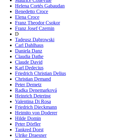
Maurice Colleville
Helena Cortés Gabaudan
Benedetto Croce
Elena Croce
Franz Theodor Csokor
Franz Josef Czernin
D
Tadeusz Dąbrowski
Carl Dahlhaus
Daniela Danz
Claudia Dathe
Claude David
Karl Dedecius
Friedrich Christian Delius
Christian Demand
Peter Demetz
Radka Denemarková
Heinrich Detering
Valentina Di Rosa
Friedrich Dieckmann
Heimito von Doderer
Hilde Domin
Peter Dörfler
Tankred Dorst
Ulrike Draesner