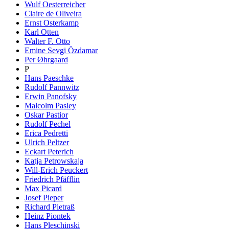
Wulf Oesterreicher
Claire de Oliveira
Ernst Osterkamp
Karl Otten
Walter F. Otto
Emine Sevgi Özdamar
Per Øhrgaard
P
Hans Paeschke
Rudolf Pannwitz
Erwin Panofsky
Malcolm Pasley
Oskar Pastior
Rudolf Pechel
Erica Pedretti
Ulrich Peltzer
Eckart Peterich
Katja Petrowskaja
Will-Erich Peuckert
Friedrich Pfäfflin
Max Picard
Josef Pieper
Richard Pietraß
Heinz Piontek
Hans Pleschinski