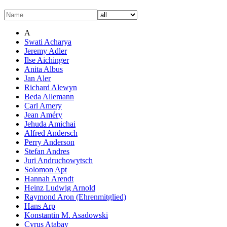
A
Swati Acharya
Jeremy Adler
Ilse Aichinger
Anita Albus
Jan Aler
Richard Alewyn
Beda Allemann
Carl Amery
Jean Améry
Jehuda Amichai
Alfred Andersch
Perry Anderson
Stefan Andres
Juri Andruchowytsch
Solomon Apt
Hannah Arendt
Heinz Ludwig Arnold
Raymond Aron (Ehrenmitglied)
Hans Arp
Konstantin M. Asadowski
Cyrus Atabay