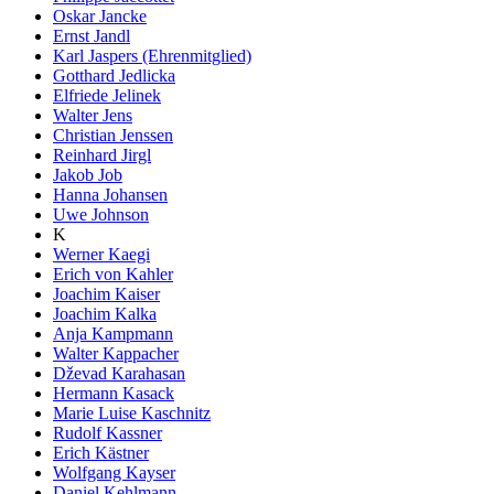
Oskar Jancke
Ernst Jandl
Karl Jaspers (Ehrenmitglied)
Gotthard Jedlicka
Elfriede Jelinek
Walter Jens
Christian Jenssen
Reinhard Jirgl
Jakob Job
Hanna Johansen
Uwe Johnson
K
Werner Kaegi
Erich von Kahler
Joachim Kaiser
Joachim Kalka
Anja Kampmann
Walter Kappacher
Dževad Karahasan
Hermann Kasack
Marie Luise Kaschnitz
Rudolf Kassner
Erich Kästner
Wolfgang Kayser
Daniel Kehlmann