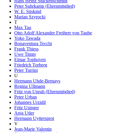
Hans Heinz Stuckenschmidt
Peter Suhrkamp (Ehrenmitglied)
W. E. Süskind
Marian Szyrocki
T
Max Tau
Otto Adolf Alexander Freiherr von Taube
Yoko Tawada
Bonaventura Tecchi
Frank Thiess
Uwe Timm
Elmar Tophoven
Friedrich Torberg
Peter Turrini
U
Hermann Uhde-Bernays
Regina Ullmann
Fritz von Unruh (Ehrenmitglied)
Peter Urban
Johannes Urzidil
Fritz Usinger
Anja Utler
Hermann Uyttersprot
V
Jean-Marie Valentin