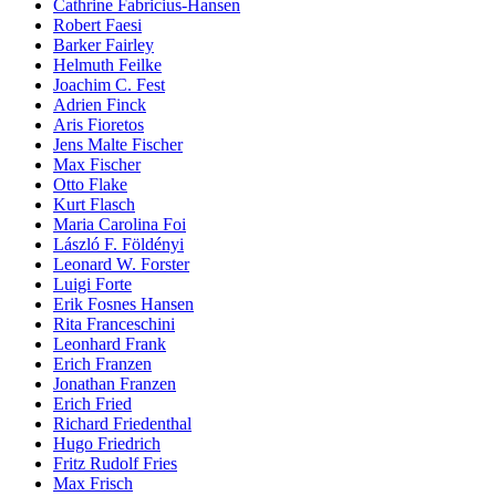
Cathrine Fabricius-Hansen
Robert Faesi
Barker Fairley
Helmuth Feilke
Joachim C. Fest
Adrien Finck
Aris Fioretos
Jens Malte Fischer
Max Fischer
Otto Flake
Kurt Flasch
Maria Carolina Foi
László F. Földényi
Leonard W. Forster
Luigi Forte
Erik Fosnes Hansen
Rita Franceschini
Leonhard Frank
Erich Franzen
Jonathan Franzen
Erich Fried
Richard Friedenthal
Hugo Friedrich
Fritz Rudolf Fries
Max Frisch