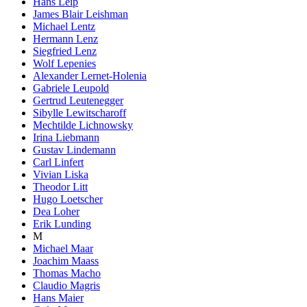
Hans Leip
James Blair Leishman
Michael Lentz
Hermann Lenz
Siegfried Lenz
Wolf Lepenies
Alexander Lernet-Holenia
Gabriele Leupold
Gertrud Leutenegger
Sibylle Lewitscharoff
Mechtilde Lichnowsky
Irina Liebmann
Gustav Lindemann
Carl Linfert
Vivian Liska
Theodor Litt
Hugo Loetscher
Dea Loher
Erik Lunding
M
Michael Maar
Joachim Maass
Thomas Macho
Claudio Magris
Hans Maier