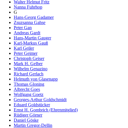
Walter Helmut Fritz
Nanna Fuhrhop
G
Hans-Georg Gadamer
Zsuzsanna Gahse
Peter Gan
Andreas Gardt
Hans-Martin Gauger
Karl-Markus Gauß
Karl Geiler
Peter Geimer
Christoph Geiser
Mark H. Gelber
Wilhelm Genazino
Richard Gerlach
Helmuth von Glasenapp
Thomas Gloning
Albrecht Goes
Wolfgang Goetz
Georges-Arthur Goldschmidt
Eduard Goldstücker
Ernst H. Gombrich (Ehrenmitglied)
Rüdiger Görner
Daniel Göske
Martin Gregor-Dellin