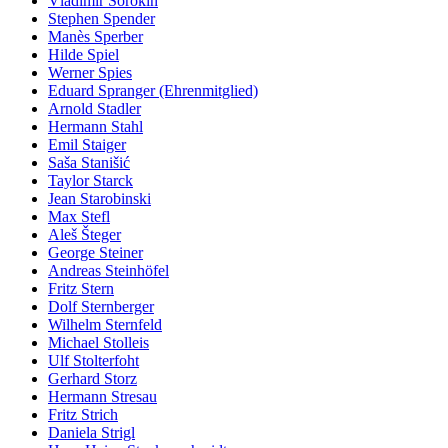
Vladimir Sorokin
Stephen Spender
Manès Sperber
Hilde Spiel
Werner Spies
Eduard Spranger (Ehrenmitglied)
Arnold Stadler
Hermann Stahl
Emil Staiger
Saša Stanišić
Taylor Starck
Jean Starobinski
Max Stefl
Aleš Šteger
George Steiner
Andreas Steinhöfel
Fritz Stern
Dolf Sternberger
Wilhelm Sternfeld
Michael Stolleis
Ulf Stolterfoht
Gerhard Storz
Hermann Stresau
Fritz Strich
Daniela Strigl