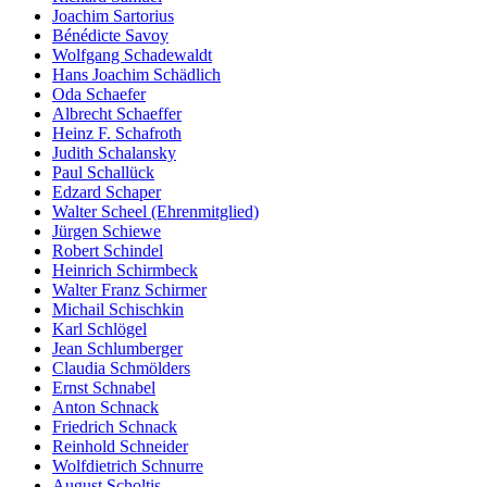
Joachim Sartorius
Bénédicte Savoy
Wolfgang Schadewaldt
Hans Joachim Schädlich
Oda Schaefer
Albrecht Schaeffer
Heinz F. Schafroth
Judith Schalansky
Paul Schallück
Edzard Schaper
Walter Scheel (Ehrenmitglied)
Jürgen Schiewe
Robert Schindel
Heinrich Schirmbeck
Walter Franz Schirmer
Michail Schischkin
Karl Schlögel
Jean Schlumberger
Claudia Schmölders
Ernst Schnabel
Anton Schnack
Friedrich Schnack
Reinhold Schneider
Wolfdietrich Schnurre
August Scholtis