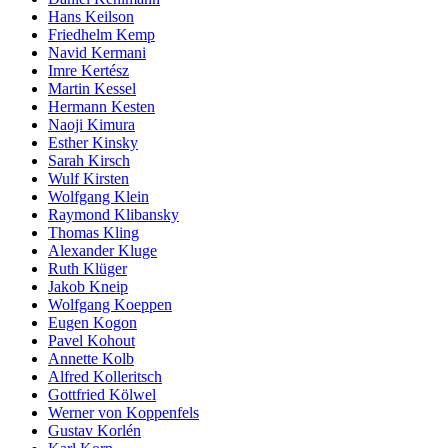
Hans Keilson
Friedhelm Kemp
Navid Kermani
Imre Kertész
Martin Kessel
Hermann Kesten
Naoji Kimura
Esther Kinsky
Sarah Kirsch
Wulf Kirsten
Wolfgang Klein
Raymond Klibansky
Thomas Kling
Alexander Kluge
Ruth Klüger
Jakob Kneip
Wolfgang Koeppen
Eugen Kogon
Pavel Kohout
Annette Kolb
Alfred Kolleritsch
Gottfried Kölwel
Werner von Koppenfels
Gustav Korlén