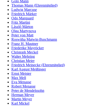
Golo Mann
Thomas Mann (Ehrenmitglied)
Ludwig Marcuse
Friedrich Märker
Odo Marquard
Fritz Martini
László Márton
Olga Martynova
Peter von Matt
Roswitha Matwin-Buschmann
Franz H. Mautner
Friederike Mayröcker
Christoph Meckel
Walter Mehring
Christian Meier
Friedrich Meinecke (Ehrenmitglied)
Karl August Meißinger
Ernst Meister
Max Mell
Eva Menasse
Robert Menasse
Peter de Mendelssohn
Herman Meyer
Martin Meyer
Karl Mickel