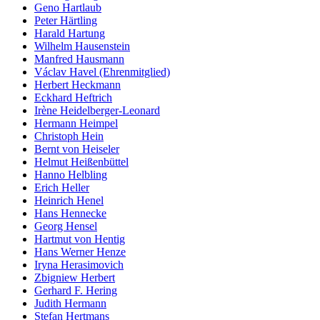
Geno Hartlaub
Peter Härtling
Harald Hartung
Wilhelm Hausenstein
Manfred Hausmann
Václav Havel (Ehrenmitglied)
Herbert Heckmann
Eckhard Heftrich
Irène Heidelberger-Leonard
Hermann Heimpel
Christoph Hein
Bernt von Heiseler
Helmut Heißenbüttel
Hanno Helbling
Erich Heller
Heinrich Henel
Hans Hennecke
Georg Hensel
Hartmut von Hentig
Hans Werner Henze
Iryna Herasimovich
Zbigniew Herbert
Gerhard F. Hering
Judith Hermann
Stefan Hertmans