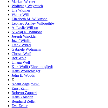
Markus Werner
Wolfgang Weyrauch
Urs Widmer
Walter Wili
Elizabeth M. Wilkinson
Leonard Ashley Willoughby
A. Leslie Willson
Nikolaj N. Wilmont
Joseph Winckler
Józef Wittlin
Frank Witzel
Gabriele Wohmann
Christa Wolf
Ror Wolf
Uljana Wolf
Kurt Wolff (Ehrenmitglied)
Hans Wollschläger
John E. Woods
Z
Adam Zagajewski
Ernst Zahn
Roberto Zapperi
Hans Zbinden
Bernhard Zeller
Eva Zeller