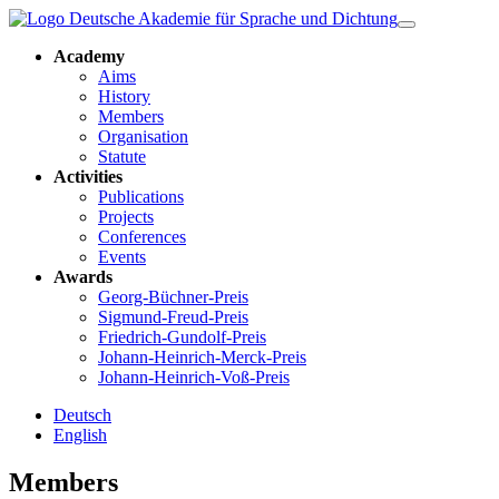
Academy
Aims
History
Members
Organisation
Statute
Activities
Publications
Projects
Conferences
Events
Awards
Georg-Büchner-Preis
Sigmund-Freud-Preis
Friedrich-Gundolf-Preis
Johann-Heinrich-Merck-Preis
Johann-Heinrich-Voß-Preis
Deutsch
English
Members