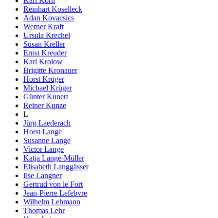
Karl Korn
Reinhart Koselleck
Adan Kovacsics
Werner Kraft
Ursula Krechel
Susan Kreller
Ernst Kreuder
Karl Krolow
Brigitte Kronauer
Horst Krüger
Michael Krüger
Günter Kunert
Reiner Kunze
L
Jürg Laederach
Horst Lange
Susanne Lange
Victor Lange
Katja Lange-Müller
Elisabeth Langgässer
Ilse Langner
Gertrud von le Fort
Jean-Pierre Lefebvre
Wilhelm Lehmann
Thomas Lehr