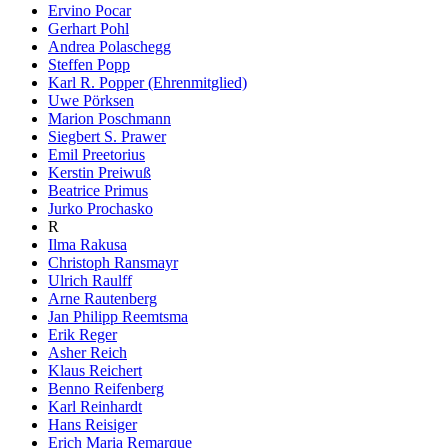
Ervino Pocar
Gerhart Pohl
Andrea Polaschegg
Steffen Popp
Karl R. Popper (Ehrenmitglied)
Uwe Pörksen
Marion Poschmann
Siegbert S. Prawer
Emil Preetorius
Kerstin Preiwuß
Beatrice Primus
Jurko Prochasko
R
Ilma Rakusa
Christoph Ransmayr
Ulrich Raulff
Arne Rautenberg
Jan Philipp Reemtsma
Erik Reger
Asher Reich
Klaus Reichert
Benno Reifenberg
Karl Reinhardt
Hans Reisiger
Erich Maria Remarque