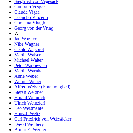
Siegfried von Vegesack
Guntram Vesper
Claude Vigée
Leonello Vincenti
Christina Viragh
Georg von der Vring
W
Jan Wagner
Nike Wagner
Cécile Wajsbrot
Martin Walser
Michael Walter
Peter Wapnewski
Martin Warnke
Anne Weber
Werner Weber
Alfred Weber (Ehrenmitglied)
Stefan Weidner
Harald Weinrich
Ulrich Weinzierl
Leo Weismantel
Hans-J. Weitz
Carl Friedrich von Weizsäcker
David Wellbery
Bruno E. Werner