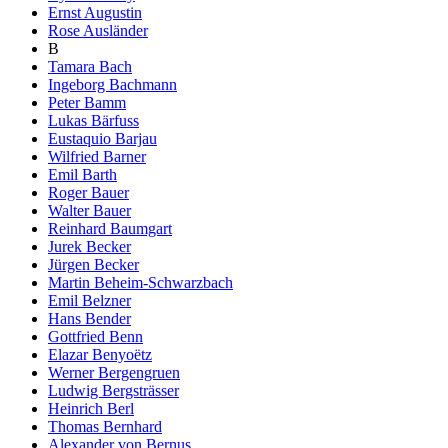
Ernst Augustin
Rose Ausländer
B
Tamara Bach
Ingeborg Bachmann
Peter Bamm
Lukas Bärfuss
Eustaquio Barjau
Wilfried Barner
Emil Barth
Roger Bauer
Walter Bauer
Reinhard Baumgart
Jurek Becker
Jürgen Becker
Martin Beheim-Schwarzbach
Emil Belzner
Hans Bender
Gottfried Benn
Elazar Benyoëtz
Werner Bergengruen
Ludwig Bergsträsser
Heinrich Berl
Thomas Bernhard
Alexander von Bernus