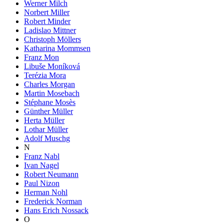
Werner Milch
Norbert Miller
Robert Minder
Ladislao Mittner
Christoph Möllers
Katharina Mommsen
Franz Mon
Libuše Moníková
Terézia Mora
Charles Morgan
Martin Mosebach
Stéphane Mosès
Günther Müller
Herta Müller
Lothar Müller
Adolf Muschg
N
Franz Nabl
Ivan Nagel
Robert Neumann
Paul Nizon
Herman Nohl
Frederick Norman
Hans Erich Nossack
O