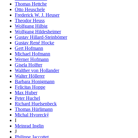
Thomas Hettche
Otto Heuschele
Frederick W. J. Heuser
Theodor Heuss
Wolfgang Hilbig
Wolfgang Hildesheimer
Gustav Hillard-Steinbömer
Gustav René Hocke
Gert Hofmann
Michael Hofmann
Werner Hofmann
Gisela Holfter
Walther von Hollander
Walter Höllerer
Barbara Honigmann
Felicitas Hoppe
Max Huber
Peter Huchel
Richard Huelsenbeck
Thomas Hürlimann
Michal Hvorecký
I
Meinrad Inglin
J
Philippe Jaccottet