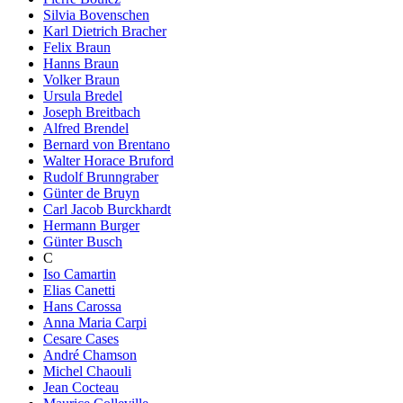
Silvia Bovenschen
Karl Dietrich Bracher
Felix Braun
Hanns Braun
Volker Braun
Ursula Bredel
Joseph Breitbach
Alfred Brendel
Bernard von Brentano
Walter Horace Bruford
Rudolf Brunngraber
Günter de Bruyn
Carl Jacob Burckhardt
Hermann Burger
Günter Busch
C
Iso Camartin
Elias Canetti
Hans Carossa
Anna Maria Carpi
Cesare Cases
André Chamson
Michel Chaouli
Jean Cocteau