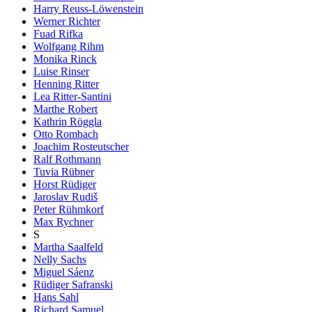
Harry Reuss-Löwenstein
Werner Richter
Fuad Rifka
Wolfgang Rihm
Monika Rinck
Luise Rinser
Henning Ritter
Lea Ritter-Santini
Marthe Robert
Kathrin Röggla
Otto Rombach
Joachim Rosteutscher
Ralf Rothmann
Tuvia Rübner
Horst Rüdiger
Jaroslav Rudiš
Peter Rühmkorf
Max Rychner
S
Martha Saalfeld
Nelly Sachs
Miguel Sáenz
Rüdiger Safranski
Hans Sahl
Richard Samuel