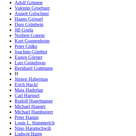
Adolf Grimme
Valentin Groebner
Annett Gröschner
Hanns Grössel
Durs Grünbein
Jiří Gruša
Norbert Gstrein
Kurt Guggenheim
Peter Gülke
Joachim Günther
Eugen Gürster
Lars Gustafsson
Bernhard Guttmann
H
Jürgen Habermas
Erich Hackl
Maja Haderlap
Carl Haensel
Rudolf Hagelstange
Michael Hagner
Michael Hamburger
Peter Hamm
Louis L. Hammerich
Nino Haratischwili
Ludwig Harig