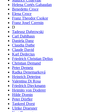
Maurice Colleville
Helena Cortés Gabaudan
Benedetto Croce
Elena Croce
Franz Theodor Csokor
Franz Josef Czernin
D
Tadeusz Dąbrowski
Carl Dahlhaus
Daniela Danz
Claudia Dathe
Claude David
Karl Dedecius
Friedrich Christian Delius
Christian Demand
Peter Demetz
Radka Denemarková
Heinrich Detering
Valentina Di Rosa
Friedrich Dieckmann
Heimito von Doderer
Hilde Domin
Peter Dörfler
Tankred Dorst
Ulrike Draesner