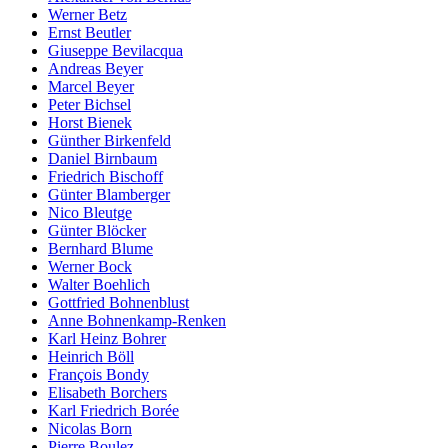
Werner Betz
Ernst Beutler
Giuseppe Bevilacqua
Andreas Beyer
Marcel Beyer
Peter Bichsel
Horst Bienek
Günther Birkenfeld
Daniel Birnbaum
Friedrich Bischoff
Günter Blamberger
Nico Bleutge
Günter Blöcker
Bernhard Blume
Werner Bock
Walter Boehlich
Gottfried Bohnenblust
Anne Bohnenkamp-Renken
Karl Heinz Bohrer
Heinrich Böll
François Bondy
Elisabeth Borchers
Karl Friedrich Borée
Nicolas Born
Pierre Boulez