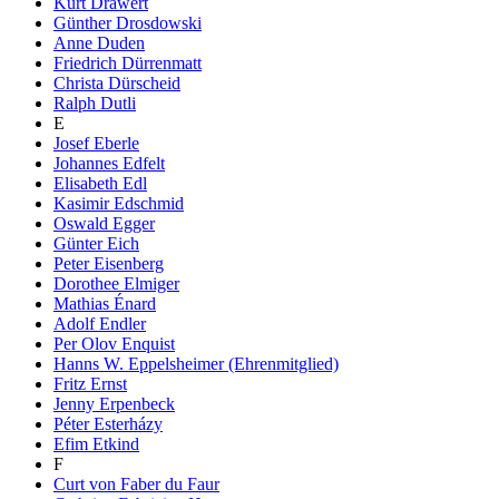
Kurt Drawert
Günther Drosdowski
Anne Duden
Friedrich Dürrenmatt
Christa Dürscheid
Ralph Dutli
E
Josef Eberle
Johannes Edfelt
Elisabeth Edl
Kasimir Edschmid
Oswald Egger
Günter Eich
Peter Eisenberg
Dorothee Elmiger
Mathias Énard
Adolf Endler
Per Olov Enquist
Hanns W. Eppelsheimer (Ehrenmitglied)
Fritz Ernst
Jenny Erpenbeck
Péter Esterházy
Efim Etkind
F
Curt von Faber du Faur