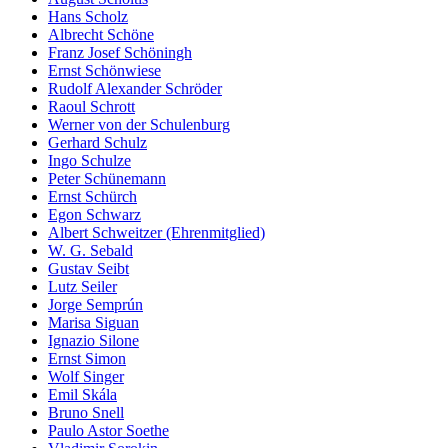
Hans Scholz
Albrecht Schöne
Franz Josef Schöningh
Ernst Schönwiese
Rudolf Alexander Schröder
Raoul Schrott
Werner von der Schulenburg
Gerhard Schulz
Ingo Schulze
Peter Schünemann
Ernst Schürch
Egon Schwarz
Albert Schweitzer (Ehrenmitglied)
W. G. Sebald
Gustav Seibt
Lutz Seiler
Jorge Semprún
Marisa Siguan
Ignazio Silone
Ernst Simon
Wolf Singer
Emil Skála
Bruno Snell
Paulo Astor Soethe