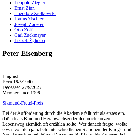
Leopold Ziegler
Ernst Zinn
Theodore Ziolkowski
Hanns Zischler
Joseph Zoderer
Otto Zoff
Carl Zuckmayer
Leszek Żyliński
Peter Eisenberg
Linguist
Born 18/5/1940
Deceased 27/9/2025
Member since 1998
Sigmund-Freud-Preis
Bei der Aufforderung durch die Akademie fällt mir als erstes ein,
daß ich als Kind und Heranwachsender den noch kurzen
Lebensweg ziemlich oft erzählen sollte. Wer danach fragte, wollte
etwas von den gänzlich unterschiedlichen Stationen der Kriegs- und
Nachkriegskindheit hören: Die ersten fünf Jahre bis Kriegsende in