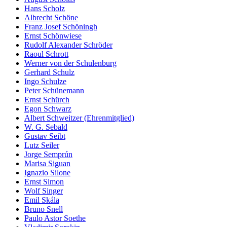
Hans Scholz
Albrecht Schöne
Franz Josef Schöningh
Ernst Schönwiese
Rudolf Alexander Schröder
Raoul Schrott
Werner von der Schulenburg
Gerhard Schulz
Ingo Schulze
Peter Schünemann
Ernst Schürch
Egon Schwarz
Albert Schweitzer (Ehrenmitglied)
W. G. Sebald
Gustav Seibt
Lutz Seiler
Jorge Semprún
Marisa Siguan
Ignazio Silone
Ernst Simon
Wolf Singer
Emil Skála
Bruno Snell
Paulo Astor Soethe