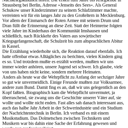
Strausberg bei Berlin, Adresse »Jenseits des Sees«. Als General
Schukow unser Kinderzimmer zu seinem Schlafzimmer machte,
verreisten wir für ein langes Jahr zu den Großeltern in Mecklenburg.
Vor allem der Einmarsch der Roten Armee mit seinem Drum und
Dran füllt die Erinnerung an diese Zeit. Statt der Heimreise folgten
viele Jahre im Kinderhaus der Kommunität Imshausen und
schließlich, nach Rückkehr des Vaters aus sowjetischer
Kriegsgefangenschaft, die Schulzeit bis zum altsprachlichen Abitur
in Kassel.
Die Erzählung wiederholte sich, die Reaktion darauf ebenfalls. Ich
hatte offenbar etwas Alltägliches zu berichten, vielen Kindern ging
es so. Und trotzdem mußte es erzählt werden, mußten wir uns
immer wieder anhören, unsere Jugend sei schwer. Ich glaube, viele
von uns haben nicht keine, sondern mehrere Heimaten.
Anders als heute war die Wehrpflicht zu Anfang der sechziger Jahre
so gut wie unvermeidlich. Einige Freunde mußten zur Volksarmee,
andere zum Bund. Damit fing es an, daß wir uns gelegentlich an den
Kopf faßten. Biographisch kam die Wehrpflicht unvermutet, ja
überraschend, sie zwang uns die Geschichte unserer Väter auf, sie
wollte und wollte nicht enden. Fast alles sah danach interessant aus,
auch das halbe Jahr Arbeit in der Schwerindustrie und ein Studium
der Nachrichtentechnik in Berlin. Ich verband es mit einem
Musikstudium. Das Dolmetschen zwischen Technikern und
Musikern war bis dahin eine Sache der Erfahrung gewesen und