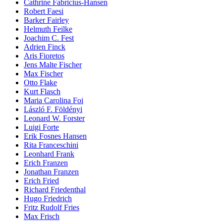
Cathrine Fabricius-Hansen
Robert Faesi
Barker Fairley
Helmuth Feilke
Joachim C. Fest
Adrien Finck
Aris Fioretos
Jens Malte Fischer
Max Fischer
Otto Flake
Kurt Flasch
Maria Carolina Foi
László F. Földényi
Leonard W. Forster
Luigi Forte
Erik Fosnes Hansen
Rita Franceschini
Leonhard Frank
Erich Franzen
Jonathan Franzen
Erich Fried
Richard Friedenthal
Hugo Friedrich
Fritz Rudolf Fries
Max Frisch