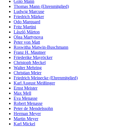
Golo Mann
Thomas Mann (Ehrenmitglied)
Ludwig Marcuse
Friedrich Märker
Odo Marquard
Fritz Martini
László Márton
Olga Martynova
Peter von Matt
Roswitha Matwin-Buschmann
Franz H. Mautner
Friederike Mayröcker
Christoph Meckel
Walter Mehring
Christian Meier
Friedrich Meinecke (Ehrenmitglied)
Karl August Meißinger
Ernst Meister
Max Mell
Eva Menasse
Robert Menasse
Peter de Mendelssohn
Herman Meyer
Martin Meyer
Karl Mickel