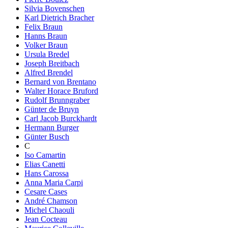
Silvia Bovenschen
Karl Dietrich Bracher
Felix Braun
Hanns Braun
Volker Braun
Ursula Bredel
Joseph Breitbach
Alfred Brendel
Bernard von Brentano
Walter Horace Bruford
Rudolf Brunngraber
Günter de Bruyn
Carl Jacob Burckhardt
Hermann Burger
Günter Busch
C
Iso Camartin
Elias Canetti
Hans Carossa
Anna Maria Carpi
Cesare Cases
André Chamson
Michel Chaouli
Jean Cocteau