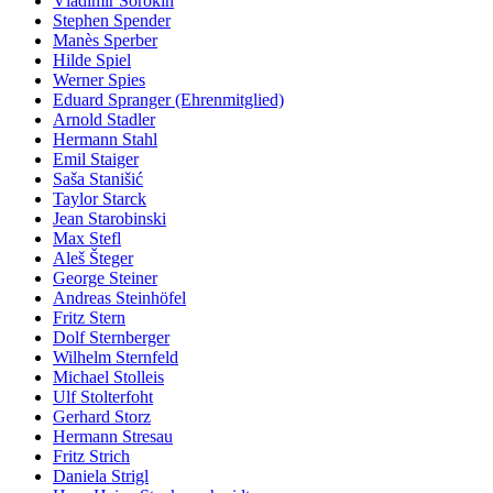
Vladimir Sorokin
Stephen Spender
Manès Sperber
Hilde Spiel
Werner Spies
Eduard Spranger (Ehrenmitglied)
Arnold Stadler
Hermann Stahl
Emil Staiger
Saša Stanišić
Taylor Starck
Jean Starobinski
Max Stefl
Aleš Šteger
George Steiner
Andreas Steinhöfel
Fritz Stern
Dolf Sternberger
Wilhelm Sternfeld
Michael Stolleis
Ulf Stolterfoht
Gerhard Storz
Hermann Stresau
Fritz Strich
Daniela Strigl