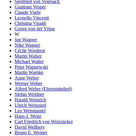
Siegfried von Vegesack
Guntram Vesper
Claude Vigée
Leonello Vincenti
Christina Viragh
Georg von der Vring
W
Jan Wagner
Nike Wagner
Cécile Wajsbrot
Martin Walser
Michael Walter
Peter Wapnewski
Martin Warnke
Anne Weber
Werner Weber
Alfred Weber (Ehrenmitglied)
Stefan Weidner
Harald Weinrich
Ulrich Weinzierl
Leo Weismantel
Hans-J. Weitz
Carl Friedrich von Weizsäcker
David Wellbery
Bruno E. Werner