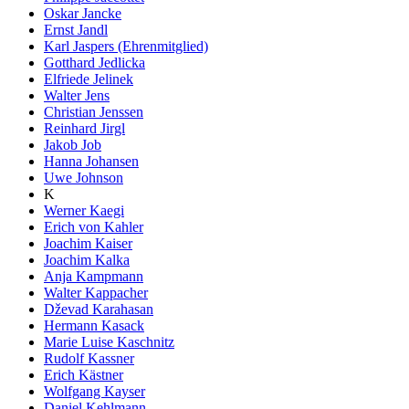
Oskar Jancke
Ernst Jandl
Karl Jaspers (Ehrenmitglied)
Gotthard Jedlicka
Elfriede Jelinek
Walter Jens
Christian Jenssen
Reinhard Jirgl
Jakob Job
Hanna Johansen
Uwe Johnson
K
Werner Kaegi
Erich von Kahler
Joachim Kaiser
Joachim Kalka
Anja Kampmann
Walter Kappacher
Dževad Karahasan
Hermann Kasack
Marie Luise Kaschnitz
Rudolf Kassner
Erich Kästner
Wolfgang Kayser
Daniel Kehlmann