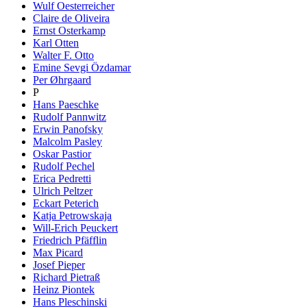
Wulf Oesterreicher
Claire de Oliveira
Ernst Osterkamp
Karl Otten
Walter F. Otto
Emine Sevgi Özdamar
Per Øhrgaard
P
Hans Paeschke
Rudolf Pannwitz
Erwin Panofsky
Malcolm Pasley
Oskar Pastior
Rudolf Pechel
Erica Pedretti
Ulrich Peltzer
Eckart Peterich
Katja Petrowskaja
Will-Erich Peuckert
Friedrich Pfäfflin
Max Picard
Josef Pieper
Richard Pietraß
Heinz Piontek
Hans Pleschinski