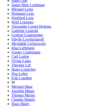
Hans Leip
James Blair Leishman
Michael Lentz
Hermann Lenz
Siegfried Lenz
Wolf Lepenies
Alexander Lernet-Holenia
Gabriele Leupold
Gertrud Leutenegger
Sibylle Lewitscharoff
Mechtilde Lichnowsky
Irina Liebmann
Gustav Lindemann
Carl Linfert
Vivian Liska
Theodor Litt
Hugo Loetscher
Dea Loher
Erik Lunding
M
Michael Maar
Joachim Maass
Thomas Macho
Claudio Magris
Hans Maier