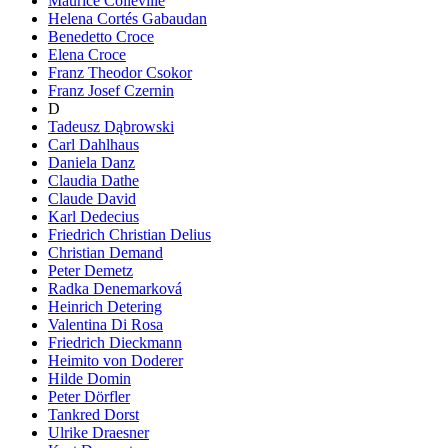
Maurice Colleville
Helena Cortés Gabaudan
Benedetto Croce
Elena Croce
Franz Theodor Csokor
Franz Josef Czernin
D
Tadeusz Dąbrowski
Carl Dahlhaus
Daniela Danz
Claudia Dathe
Claude David
Karl Dedecius
Friedrich Christian Delius
Christian Demand
Peter Demetz
Radka Denemarková
Heinrich Detering
Valentina Di Rosa
Friedrich Dieckmann
Heimito von Doderer
Hilde Domin
Peter Dörfler
Tankred Dorst
Ulrike Draesner