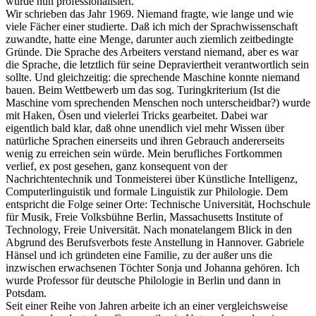
wurde nun professionalisiert.
Wir schrieben das Jahr 1969. Niemand fragte, wie lange und wie
viele Fächer einer studierte. Daß ich mich der Sprachwissenschaft
zuwandte, hatte eine Menge, darunter auch ziemlich zeitbedingte
Gründe. Die Sprache des Arbeiters verstand niemand, aber es war
die Sprache, die letztlich für seine Depraviertheit verantwortlich sein
sollte. Und gleichzeitig: die sprechende Maschine konnte niemand
bauen. Beim Wettbewerb um das sog. Turingkriterium (Ist die
Maschine vom sprechenden Menschen noch unterscheidbar?) wurde
mit Haken, Ösen und vielerlei Tricks gearbeitet. Dabei war
eigentlich bald klar, daß ohne unendlich viel mehr Wissen über
natürliche Sprachen einerseits und ihren Gebrauch andererseits
wenig zu erreichen sein würde. Mein berufliches Fortkommen
verlief, ex post gesehen, ganz konsequent von der
Nachrichtentechnik und Tonmeisterei über Künstliche Intelligenz,
Computerlinguistik und formale Linguistik zur Philologie. Dem
entspricht die Folge seiner Orte: Technische Universität, Hochschule
für Musik, Freie Volksbühne Berlin, Massachusetts Institute of
Technology, Freie Universität. Nach monatelangem Blick in den
Abgrund des Berufsverbots feste Anstellung in Hannover. Gabriele
Hänsel und ich gründeten eine Familie, zu der außer uns die
inzwischen erwachsenen Töchter Sonja und Johanna gehören. Ich
wurde Professor für deutsche Philologie in Berlin und dann in
Potsdam.
Seit einer Reihe von Jahren arbeite ich an einer vergleichsweise