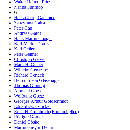
Walter Helmut Fritz
Nanna Fuhrhop
G
Hans-Georg Gadamer
Zsuzsanna Gahse
Peter Gan
Andreas Gardt
Hans-Martin Gauger
Karl-Markus Gauß
Karl Geiler
Peter Geimer
Christoph Geiser
Mark H. Gelber
Wilhelm Genazino
Richard Gerlach
Helmuth von Glasenapp
Thomas Gloning
Albrecht Goes
Wolfgang Goetz
Georges-Arthur Goldschmidt
Eduard Goldstücker
Ernst H. Gombrich (Ehrenmitglied)
Rüdiger Görner
Daniel Göske
Martin Gregor-Dellin