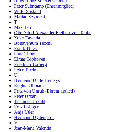
Hans Heinz Stuckenschmidt
Peter Suhrkamp (Ehrenmitglied)
W. E. Süskind
Marian Szyrocki
T
Max Tau
Otto Adolf Alexander Freiherr von Taube
Yoko Tawada
Bonaventura Tecchi
Frank Thiess
Uwe Timm
Elmar Tophoven
Friedrich Torberg
Peter Turrini
U
Hermann Uhde-Bernays
Regina Ullmann
Fritz von Unruh (Ehrenmitglied)
Peter Urban
Johannes Urzidil
Fritz Usinger
Anja Utler
Hermann Uyttersprot
V
Jean-Marie Valentin