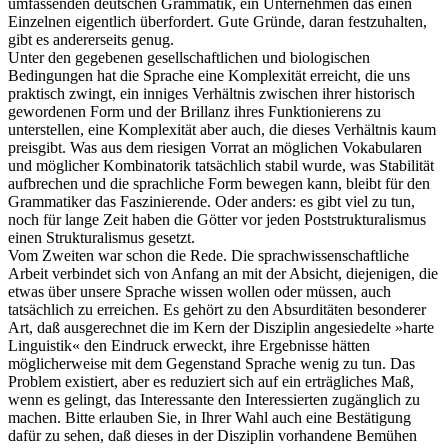
umfassenden deutschen Grammatik, ein Unternehmen das einen
Einzelnen eigentlich überfordert. Gute Gründe, daran festzuhalten,
gibt es andererseits genug.
Unter den gegebenen gesellschaftlichen und biologischen
Bedingungen hat die Sprache eine Komplexität erreicht, die uns
praktisch zwingt, ein inniges Verhältnis zwischen ihrer historisch
gewordenen Form und der Brillanz ihres Funktionierens zu
unterstellen, eine Komplexität aber auch, die dieses Verhältnis kaum
preisgibt. Was aus dem riesigen Vorrat an möglichen Vokabularen
und möglicher Kombinatorik tatsächlich stabil wurde, was Stabilität
aufbrechen und die sprachliche Form bewegen kann, bleibt für den
Grammatiker das Faszinierende. Oder anders: es gibt viel zu tun,
noch für lange Zeit haben die Götter vor jeden Poststrukturalismus
einen Strukturalismus gesetzt.
Vom Zweiten war schon die Rede. Die sprachwissenschaftliche
Arbeit verbindet sich von Anfang an mit der Absicht, diejenigen, die
etwas über unsere Sprache wissen wollen oder müssen, auch
tatsächlich zu erreichen. Es gehört zu den Absurditäten besonderer
Art, daß ausgerechnet die im Kern der Disziplin angesiedelte »harte
Linguistik« den Eindruck erweckt, ihre Ergebnisse hätten
möglicherweise mit dem Gegenstand Sprache wenig zu tun. Das
Problem existiert, aber es reduziert sich auf ein erträgliches Maß,
wenn es gelingt, das Interessante den Interessierten zugänglich zu
machen. Bitte erlauben Sie, in Ihrer Wahl auch eine Bestätigung
dafür zu sehen, daß dieses in der Disziplin vorhandene Bemühen