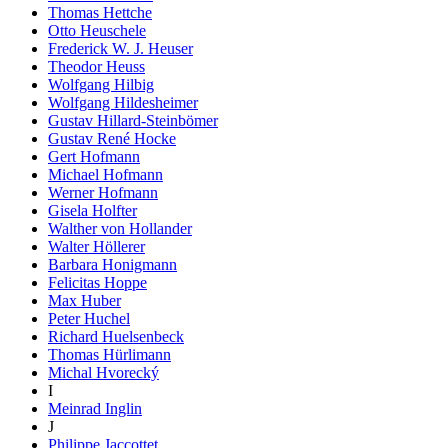
Thomas Hettche
Otto Heuschele
Frederick W. J. Heuser
Theodor Heuss
Wolfgang Hilbig
Wolfgang Hildesheimer
Gustav Hillard-Steinbömer
Gustav René Hocke
Gert Hofmann
Michael Hofmann
Werner Hofmann
Gisela Holfter
Walther von Hollander
Walter Höllerer
Barbara Honigmann
Felicitas Hoppe
Max Huber
Peter Huchel
Richard Huelsenbeck
Thomas Hürlimann
Michal Hvorecký
I
Meinrad Inglin
J
Philippe Jaccottet