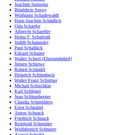
Joachim Sartorius
Bénédicte Savoy
Wolfgang Schadewaldt
Hans Joachim Schädlich
Oda Schaefer
Albrecht Schaeffer
Heinz F. Schafroth
Judith Schalansky
Paul Schallück
Edzard Schaper
Walter Scheel (Ehrenmitglied)
Jürgen Schiewe
Robert Schindel
Heinrich Schirmbeck
Walter Franz Schirmer
Michail Schischkin
Karl Schlögel
Jean Schlumberger
Claudia Schmölders
Ernst Schnabel
Anton Schnack
Friedrich Schnack
Reinhold Schneider
Wolfdietrich Schnurre
August Scholtis