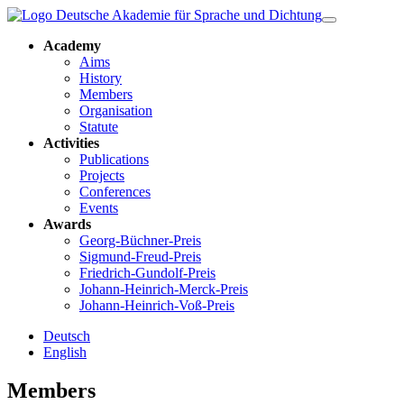
Academy
Aims
History
Members
Organisation
Statute
Activities
Publications
Projects
Conferences
Events
Awards
Georg-Büchner-Preis
Sigmund-Freud-Preis
Friedrich-Gundolf-Preis
Johann-Heinrich-Merck-Preis
Johann-Heinrich-Voß-Preis
Deutsch
English
Members