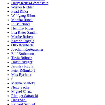
Harry Reuss-Löwenstein
Werner Richter
Fuad Rifka
Wolfgang Rihm
Monika Rinck
Luise Rinser
Henning Ritter
Lea Ritter-Santini
Marthe Robert
Kathrin Röggla
Otto Rombach
Joachim Rosteutscher
Ralf Rothmann
Tuvia Rübner
Horst Rüdiger
Jaroslav Rudiš
Peter Rühmkorf
Max Rychner
S
Martha Saalfeld
Nelly Sachs
Miguel Sáenz
Rüdiger Safranski
Hans Sahl
Richard Samuel