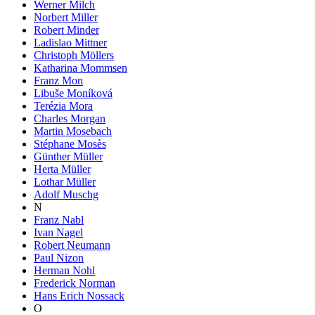
Werner Milch
Norbert Miller
Robert Minder
Ladislao Mittner
Christoph Möllers
Katharina Mommsen
Franz Mon
Libuše Moníková
Terézia Mora
Charles Morgan
Martin Mosebach
Stéphane Mosès
Günther Müller
Herta Müller
Lothar Müller
Adolf Muschg
N
Franz Nabl
Ivan Nagel
Robert Neumann
Paul Nizon
Herman Nohl
Frederick Norman
Hans Erich Nossack
O