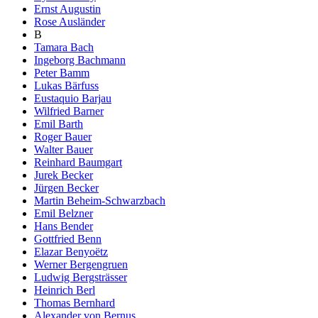
Ernst Augustin
Rose Ausländer
B
Tamara Bach
Ingeborg Bachmann
Peter Bamm
Lukas Bärfuss
Eustaquio Barjau
Wilfried Barner
Emil Barth
Roger Bauer
Walter Bauer
Reinhard Baumgart
Jurek Becker
Jürgen Becker
Martin Beheim-Schwarzbach
Emil Belzner
Hans Bender
Gottfried Benn
Elazar Benyoëtz
Werner Bergengruen
Ludwig Bergsträsser
Heinrich Berl
Thomas Bernhard
Alexander von Bernus