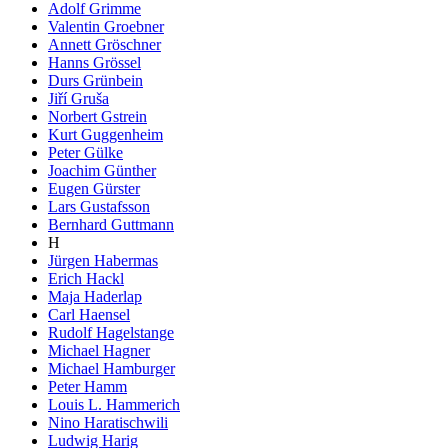
Adolf Grimme
Valentin Groebner
Annett Gröschner
Hanns Grössel
Durs Grünbein
Jiří Gruša
Norbert Gstrein
Kurt Guggenheim
Peter Gülke
Joachim Günther
Eugen Gürster
Lars Gustafsson
Bernhard Guttmann
H
Jürgen Habermas
Erich Hackl
Maja Haderlap
Carl Haensel
Rudolf Hagelstange
Michael Hagner
Michael Hamburger
Peter Hamm
Louis L. Hammerich
Nino Haratischwili
Ludwig Harig