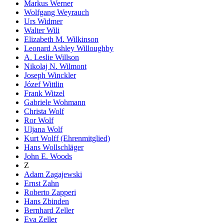
Markus Werner
Wolfgang Weyrauch
Urs Widmer
Walter Wili
Elizabeth M. Wilkinson
Leonard Ashley Willoughby
A. Leslie Willson
Nikolaj N. Wilmont
Joseph Winckler
Józef Wittlin
Frank Witzel
Gabriele Wohmann
Christa Wolf
Ror Wolf
Uljana Wolf
Kurt Wolff (Ehrenmitglied)
Hans Wollschläger
John E. Woods
Z
Adam Zagajewski
Ernst Zahn
Roberto Zapperi
Hans Zbinden
Bernhard Zeller
Eva Zeller