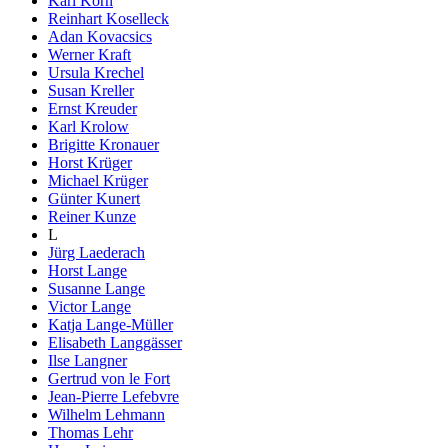
Karl Korn
Reinhart Koselleck
Adan Kovacsics
Werner Kraft
Ursula Krechel
Susan Kreller
Ernst Kreuder
Karl Krolow
Brigitte Kronauer
Horst Krüger
Michael Krüger
Günter Kunert
Reiner Kunze
L
Jürg Laederach
Horst Lange
Susanne Lange
Victor Lange
Katja Lange-Müller
Elisabeth Langgässer
Ilse Langner
Gertrud von le Fort
Jean-Pierre Lefebvre
Wilhelm Lehmann
Thomas Lehr