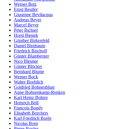
Werner Betz
Ernst Beutler
Giuseppe Bevilacqua
Andreas Beyer
Marcel Beyer
Peter Bichsel
Horst Bienek
Günther Birkenfeld
Daniel Birnbaum
Friedrich Bischoff
Günter Blamberger
Nico Bleutge
Günter Blöcker
Bernhard Blume
Werner Bock
Walter Boehlich
Gottfried Bohnenblust
Anne Bohnenkamp-Renken
Karl Heinz Bohrer
Heinrich Böll
François Bondy
Elisabeth Borchers
Karl Friedrich Borée
Nicolas Born
Pierre Boulez