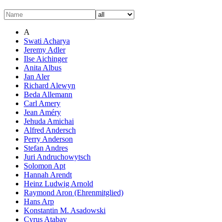
A
Swati Acharya
Jeremy Adler
Ilse Aichinger
Anita Albus
Jan Aler
Richard Alewyn
Beda Allemann
Carl Amery
Jean Améry
Jehuda Amichai
Alfred Andersch
Perry Anderson
Stefan Andres
Juri Andruchowytsch
Solomon Apt
Hannah Arendt
Heinz Ludwig Arnold
Raymond Aron (Ehrenmitglied)
Hans Arp
Konstantin M. Asadowski
Cyrus Atabay