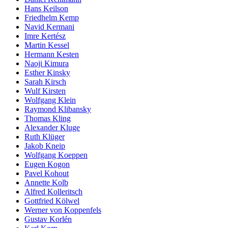
Hans Keilson
Friedhelm Kemp
Navid Kermani
Imre Kertész
Martin Kessel
Hermann Kesten
Naoji Kimura
Esther Kinsky
Sarah Kirsch
Wulf Kirsten
Wolfgang Klein
Raymond Klibansky
Thomas Kling
Alexander Kluge
Ruth Klüger
Jakob Kneip
Wolfgang Koeppen
Eugen Kogon
Pavel Kohout
Annette Kolb
Alfred Kolleritsch
Gottfried Kölwel
Werner von Koppenfels
Gustav Korlén