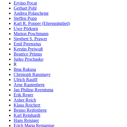
Ervino Pocar
Gerhart Pohl
Andrea Polaschegg
Steffen Popp
Karl R. Popper (Ehrenmitglied)
Uwe Pörksen
Marion Poschmann
Siegbert S. Prawer
Emil Preetorius
Kerstin Preiwuß
Beatrice Primus
Jurko Prochasko
R
Ilma Rakusa
Christoph Ransmayr
Ulrich Raulff
Arne Rautenberg
Jan Philipp Reemtsma
Erik Reger
Asher Reich
Klaus Reichert
Benno Reifenberg
Karl Reinhardt
Hans Reisiger
Erich Maria Remarque