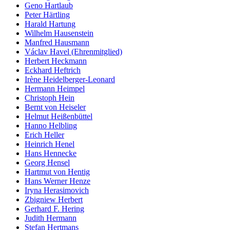
Geno Hartlaub
Peter Härtling
Harald Hartung
Wilhelm Hausenstein
Manfred Hausmann
Václav Havel (Ehrenmitglied)
Herbert Heckmann
Eckhard Heftrich
Irène Heidelberger-Leonard
Hermann Heimpel
Christoph Hein
Bernt von Heiseler
Helmut Heißenbüttel
Hanno Helbling
Erich Heller
Heinrich Henel
Hans Hennecke
Georg Hensel
Hartmut von Hentig
Hans Werner Henze
Iryna Herasimovich
Zbigniew Herbert
Gerhard F. Hering
Judith Hermann
Stefan Hertmans