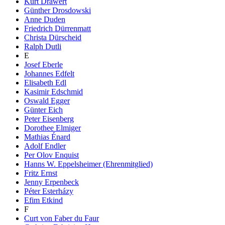
Kurt Drawert
Günther Drosdowski
Anne Duden
Friedrich Dürrenmatt
Christa Dürscheid
Ralph Dutli
E
Josef Eberle
Johannes Edfelt
Elisabeth Edl
Kasimir Edschmid
Oswald Egger
Günter Eich
Peter Eisenberg
Dorothee Elmiger
Mathias Énard
Adolf Endler
Per Olov Enquist
Hanns W. Eppelsheimer (Ehrenmitglied)
Fritz Ernst
Jenny Erpenbeck
Péter Esterházy
Efim Etkind
F
Curt von Faber du Faur